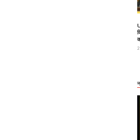
U
व
क
2
न