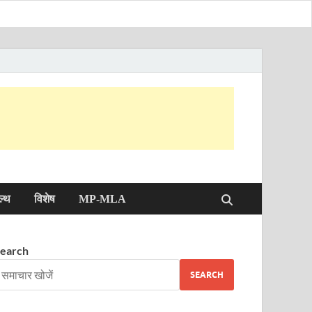
ल्थ
विशेष
MP-MLA
earch
SEARCH