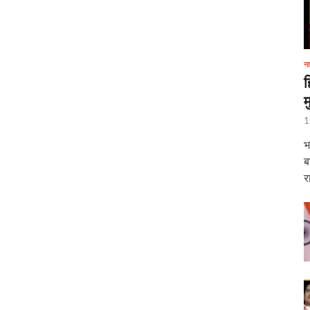
ना
ह
म
1
भ
ब
र