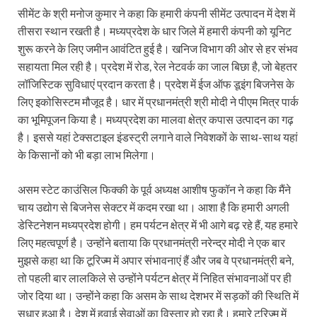
UP Diwas Program: विकसित भारत-विकसित उत्तर प्रदेश ’
सीमेंट के श्री मनोज कुमार ने कहा कि हमारी कंपनी सीमेंट उत्पादन में देश में
तीसरा स्थान रखती है। मध्यप्रदेश के धार जिले में हमारी कंपनी को यूनिट
Uttarakhand Uniform Scam: वर्दी घोटाले में सीएम धामी
शुरू करने के लिए जमीन आवंटित हुई है। खनिज विभाग की ओर से हर संभव
Kapil Dev Agarwal: यूपी सरकार के मंत्री कपिल देव ने अ
सहायता मिल रही है। प्रदेश में रोड, रेल नेटवर्क का जाल बिछा है, जो बेहतर
लॉजिस्टिक सुविधाएं प्रदान करता है। प्रदेश में ईज ऑफ डूइंग बिजनेस के
Uttarakhand Tableau: भारत पर्व पर प्रदर्शित होगी “आत्मन
लिए इकोसिस्टम मौजूद है। धार में प्रधानमंत्री श्री मोदी ने पीएम मित्र पार्क
NFPRC Workshop: एन.एफ.पी.आर.सी द्वारा सांसदों एवं विधा
का भूमिपूजन किया है। मध्यप्रदेश का मालवा क्षेत्र कपास उत्पादन का गढ़
है। इससे यहां टेक्सटाइल इंडस्ट्री लगाने वाले निवेशकों के साथ-साथ यहां
UP tableau Kartavya Path: कर्तव्य पथ पर नजर आएगी बुं
के किसानों को भी बड़ा लाभ मिलेगा।
PM Gram Sadak Yojana: प्रधानमंत्री ग्राम सड़क योजना में
असम स्टेट काउंसिल फिक्की के पूर्व अध्यक्ष आशीष फुकॉन ने कहा कि मैंने
PM Gram Sadak Yojana: प्रधानमंत्री ग्राम सड़क योजना में
चाय उद्योग से बिजनेस सेक्टर में कदम रखा था। आशा है कि हमारी अगली
डेस्टिनेशन मध्यप्रदेश होगी। हम पर्यटन क्षेत्र में भी आगे बढ़ रहे हैं, यह हमारे
Manrega Protest: मनरेगा कानून को खत्म किए जाने के विरोध में
लिए महत्वपूर्ण है। उन्होंने बताया कि प्रधानमंत्री नरेन्द्र मोदी ने एक बार
UP Kaushal Disha: कौशल दिशा पोर्टल से ग्रामीण युवाओं क
मुझसे कहा था कि टूरिज्म में अपार संभावनाएं हैं और जब वे प्रधानमंत्री बने,
तो पहली बार लालकिले से उन्होंने पर्यटन क्षेत्र में निहित संभावनाओं पर ही
Nitin Nabin: राष्ट्रीय अध्यक्ष बनने के बाद नितिन नवीन प्रद
जोर दिया था। उन्होंने कहा‍ कि असम के साथ देशभर में सड़कों की स्थिति में
सुधार हुआ है। देश में हवाई सेवाओं का विस्तार हो रहा है। हमारे टूरिज्म में
World Economic Forum: भारत की आर्थिक मजबूती के लिए महत