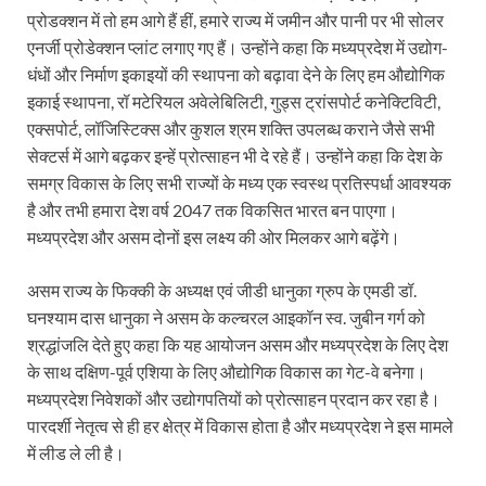
YEIDA Emerges: यीडा बना मेडिकल डिवाइस मैन्युफैक्चरिंग
प्रोडक्शन में तो हम आगे हैं हीं, हमारे राज्य में जमीन और पानी पर भी सोलर
एनर्जी प्रोडेक्शन प्लांट लगाए गए हैं। उन्होंने कहा कि मध्यप्रदेश में उद्योग-
House of Himalayas: हाउस आफ हिमालयाज बिक्री का आंक
धंधों और निर्माण इकाइयों की स्थापना को बढ़ावा देने के लिए हम औद्योगिक
Star Infomatic: बजट 2026–27 से भारत की डिजिटल और व
इकाई स्थापना, रॉ मटेरियल अवेलेबिलिटी, गुड्स ट्रांसपोर्ट कनेक्टिविटी,
एक्सपोर्ट, लॉजिस्टिक्स और कुशल श्रम शक्ति उपलब्ध कराने जैसे सभी
Benefits of Peanuts: सर्दियों में कितनी मूंगफली एक दिन म
सेक्टर्स में आगे बढ़कर इन्हें प्रोत्साहन भी दे रहे हैं। उन्होंने कहा कि देश के
समग्र विकास के लिए सभी राज्यों के मध्य एक स्वस्थ प्रतिस्पर्धा आवश्यक
Sapne Me Aag Dekhna: सपने में आग देखना का मतलब क्य
है और तभी हमारा देश वर्ष 2047 तक विकसित भारत बन पाएगा।
Budget Day: वित्त मंत्री निर्मला सीतारमण वाराणसी और पट
मध्यप्रदेश और असम दोनों इस लक्ष्य की ओर मिलकर आगे बढ़ेंगे।
Budget 2026: वित्त मंत्री निर्मला सीतारमण पेश कर रही है 
असम राज्य के फिक्की के अध्यक्ष एवं जीडी धानुका ग्रुप के एमडी डॉ.
घनश्याम दास धानुका ने असम के कल्चरल आइकॉन स्व. जुबीन गर्ग को
Ajit Pawar Death: महाराष्ट्र के उपमुख्यमंत्री अजित पवार 
श्रद्धांजलि देते हुए कहा कि यह आयोजन असम और मध्यप्रदेश के लिए देश
भारत पर्व में उत्तराखण्ड की झांकी ‘आत्मनिर्भर उत्तराखण्ड’
के साथ दक्षिण-पूर्व एशिया के लिए औद्योगिक विकास का गेट-वे बनेगा।
मध्यप्रदेश निवेशकों और उद्योगपतियों को प्रोत्साहन प्रदान कर रहा है।
Bastar Story: बस्तर में लोकतंत्र की नई सुबह 47 गांवों मे
पारदर्शी नेतृत्व से ही हर क्षेत्र में विकास होता है और मध्यप्रदेश ने इस मामले
UP Deputy CM KP Maurya: प्रयागराज पहुंचे डिप्टी सीए
में लीड ले ली है।