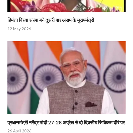
Uttarakhandi Song Launch: मुख्यमंत्री ने पैंली-पैंली ब
Uttarkhand Development Project: मुख्यमंत्री ने विभ
हिमंता विस्वा सरमा बने दूसरी बार असम के मुख्यमंत्री
Aravalli Satyagraha Yatra: अरावली की रक्षा के लिए ‘अराव
12 May 2026
Rhythm of the Universe: यशोभूमि में ‘रिदम ऑफ यूनिव
Voter Mapping: मतदाता मैपिंग आसान बनाने के लिए आपसी स
PM Adarsh Gram Yojana: योगी सरकार का बड़ा कदम, अनुसू
Rabri Devi Residence: रात के अंधेरे में खाली होने लगा 
Nainital Winter Carnival: मुख्यमंत्री पुष्कर सिंह धामी ने
Railway West Bengal Project: भारतीय रेलवे ने पश्चिम बंगा
PM Modi Lucknow Visit… जब मंच से पीएम मोदी ने की सीएम
Nitin Nabin News: चुनाव में प्रचंड बहुमत में बीएलए 2 ने 
प्रधानमंत्री नरेंद्र मोदी 27-28 अप्रैल से दो दिवसीय सिक्किम दौरे पर
26 April 2026
Northern Railway News: उत्तर रेलवे ने हिमाचल प्रदेश के 