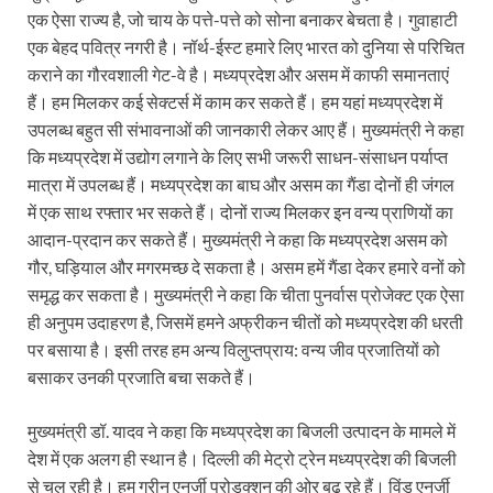
एक ऐसा राज्य है, जो चाय के पत्ते-पत्ते को सोना बनाकर बेचता है। गुवाहाटी
Shri Krishna Jaman bhumi: श्रीकृष्ण जन्मभूमि के लिए 
एक बेहद पवित्र नगरी है। नॉर्थ-ईस्ट हमारे लिए भारत को दुनिया से परिचित
आईएसबीटी-मसूरी डायवर्जन कॉरिडोर का स्थलीय निरीक्षण
कराने का गौरवशाली गेट-वे है। मध्यप्रदेश और असम में काफी समानताएं
हैं। हम मिलकर कई सेक्टर्स में काम कर सकते हैं। हम यहां मध्यप्रदेश में
India AI Impact Summit 2026: एमआईबी का पवेलियन ‘इंडिया
उपलब्ध बहुत सी संभावनाओं की जानकारी लेकर आए हैं। मुख्यमंत्री ने कहा‍
सीएम धामी हरिद्वार में एक्शन मोड में – चौपाल में सुनी समस्या
कि मध्यप्रदेश में उद्योग लगाने के लिए सभी जरूरी साधन-संसाधन पर्याप्त
मात्रा में उपलब्ध हैं। मध्यप्रदेश का बाघ और असम का गैंडा दोनों ही जंगल
UP Budget 2026- 27: योगी सरकार का सेफ्टी, स्टेबिलिटी
में एक साथ रफ्तार भर सकते हैं। दोनों राज्य मिलकर इन वन्य प्राणियों का
आदान-प्रदान कर सकते हैं। मुख्यमंत्री ने कहा कि मध्यप्रदेश असम को
Bullet Train Project: मुंबई-अहमदाबाद बुलेट ट्रेन परियो
गौर, घड़ियाल और मगरमच्छ दे सकता है। असम हमें गैंडा देकर हमारे वनों को
Vande Bharat Express Train: वंदे भारत जैसी सेमी-हाई स्प
समृद्ध कर सकता है। मुख्यमंत्री ने कहा कि चीता पुनर्वास प्रोजेक्ट एक ऐसा
ही अनुपम उदाहरण है, जिसमें हमने अफ्रीकन चीतों को मध्यप्रदेश की धरती
UP Budget 2026: आवास एवं शहरी नियोजन के लिए 7,705 
पर बसाया है। इसी तरह हम अन्य विलुप्तप्राय: वन्य जीव प्रजातियों को
Guskhor Pandit: घूसखोर पंडत’ फिल्म के निर्देशक व 
बसाकर उनकी प्रजाति बचा सकते हैं।
Union Budget Update: केंद्रीय बजट उत्तर प्रदेश के वि
मुख्यमंत्री डॉ. यादव ने कहा कि मध्यप्रदेश का बिजली उत्पादन के मामले में
देश में एक अलग ही स्थान है। दिल्ली की मेट्रो ट्रेन मध्यप्रदेश की बिजली
Job Scheme For Youth: धामी सरकार ने प्रति माह औसत
से चल रही है। हम ग्रीन एनर्जी प्रोडक्शन की ओर बढ़ रहे हैं। विंड एनर्जी