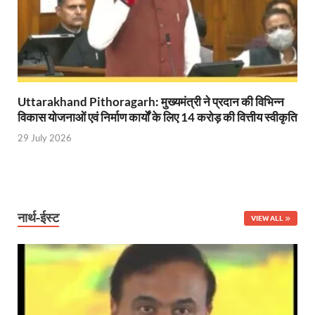
Haridwar Kumbh: हरिद्वार में होने वाले कुंभ को लेकर बोले 
Air Fare Issue: इंडिगो संकट के बीच बढ़े हुए हवाई किराए
UP Detention Centre: यूपी में घुसपैठ हूं पर बड़ी कार्रवाई 
MP CP Joshi Meeting With Mandaviya: सांसद सीपी जोशी
Uttarakhand Pithoragarh: मुख्यमंत्री ने प्रदान की विभिन्न
UP BJP State President: उत्तरप्रदेश को जल्द मिलेगा प्
विकास योजनाओं एवं निर्माण कार्यों के लिए 14 करोड़ की वित्तीय स्वीकृति
29 July 2026
Navneet Sehgal Resignation: प्रसार भारती के अध्यक्ष
Lok Sabha 5G Service: चित्तौडगढ़ सांसद सीपी जोशी ने लोकस
Chhattisgarh Naxal Operation: मुख्यमंत्री विष्णु देव साय
नार्थ-ईस्ट
VIEW ALL
President Putin Delhi Visit: रूसी राष्ट्रपति Putin गुरुव
PM Kisan Yojana: पीएम-किसान योजना के अंतर्गत राजस्थान 
RPI National Party: आरपीआई को जल्द ही मिलेगा राष्ट्रीय 
Khadi Mahotsava: खादी महोत्सव में 3.20 करोड़ की रिकॉर्ड 