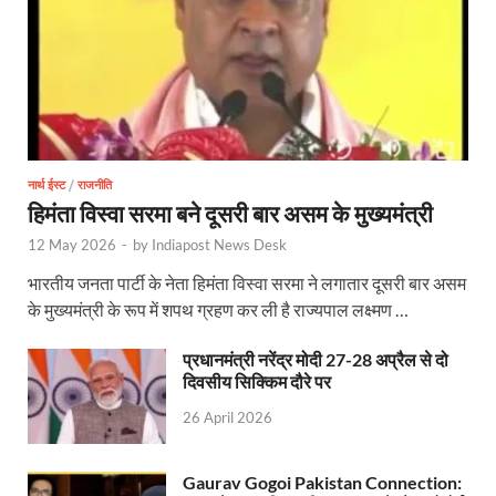
CM Yogi Jhajjar Visit: मुख्यमंत्री योगी आदित्यनाथ का बड़ा
VHP News: आतंक के सरगना बनने की होड लगी है मदनियों में, सर
Parliment Winter Session 2025: सर्वदलीय बैठक में उठा
Uttarakhand Kumbh: कुंभ के आयोजन के लिए गंगा किनार
नार्थ ईस्ट
/
राजनीति
हिमंता विस्वा सरमा बने दूसरी बार असम के मुख्यमंत्री
UP Pavilion Trade Fair: 44वें अंतरराष्ट्रीय व्यापार 
12 May 2026
-
by
Indiapost News Desk
Sambit Patra Press Conference: बीजेपी सांसद संबित पात
भारतीय जनता पार्टी के नेता हिमंता विस्वा सरमा ने लगातार दूसरी बार असम
All India Director General Conference: प्रधानमंत्री 29
के मुख्यमंत्री के रूप में शपथ ग्रहण कर ली है राज्यपाल लक्ष्मण …
Naina Devi Temple: नैना देवी मंदिर सौंदर्यीकरण कार्यों क
प्रधानमंत्री नरेंद्र मोदी 27-28 अप्रैल से दो
दिवसीय सिक्किम दौरे पर
Constitution Day News :बाबासाहेब के सपनों के भारत का
26 April 2026
International Year of Cooperatives: हल्द्वानी में अंतर्
Gaurav Gogoi Pakistan Connection:
Chittaurgarh News: प्रधानमंत्री खनिज क्षेत्र कल्याण यो