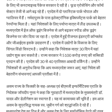
के लिए भी कस्टमाइज्ड पैकेज सरकार दे रही है। फूड प्रोसेसिंग और फॉर्मा
PM Modi Somnath Mandir: सोमनाथ में पीएम मोदी ने किय
सेक्टर तेजी से आगे बढ़ रहे हैं। प्रदेश में दो प्लास्टिक पार्क भोपाल और
Uttar Pradesh News: ‘आभार प्रधानमंत्री जी, डबल इंजन
ग्वालियर में हैं। नर्मदापुरम के पास इलेक्ट्रॉनिक इक्विपमेंट्स पार्क को बेहतर
रेस्पॉन्स मिला है। यहां निवेशकों के लिए पर्याप्त मात्रा में लैंड उपलब्ध है।
UP AI App: सीएम योगी के मिशन को साकार कर रहा फतेहपुर,
मध्यप्रदेश में ईज ऑफ डूइंग बिजनेस से आगे बढ़कर स्पीड ऑफ डूइंग
बिजनेस पर जोर दिया जा रहा है। प्रदेश में हुईं रीजनल इंडस्ट्री कॉन्क्लेव
Ashwini Vaishnaw: औपनिवेशिक मानसिकता से रेलवे को पूर
और जीआईएस इसके उदाहरण हैं। प्रदेश में उद्योगों के विकास के लिए
Aadhaar gets a face: भारतीय विशिष्ट पहचान प्राधिकरण
सिंगल विंडो सिस्टम है। उन्होंने कहा कि निवेशक मात्र 30 दिन में यहां
उद्योग शुरू कर सकते है। राज्य सरकार ने 5100 करोड़ रुपए की सब्सिडी
AI Start-Ups: प्रधानमंत्री ने भारतीय एआई स्टार्टअप्स के
प्रदान की है। प्रदेश की 30 से 40 प्रतिशत आबादी वर्किंग है। उन्होंने
Hindi Salahkar Samiti: विधि एवं न्याय मंत्रालय विधायी 
निवेशकों से अनुरोध किया कि आप मध्यप्रदेश जरूर आएं, यहां निवेश की
बेहतरीन संभावनाएं आपकी प्रतीक्षा में है।
PANKHUDI Portal: पंखुड़ी पोर्टल का शुभारंभ,जानें क्या 
असम राज्य के फिक्की के सह-अध्यक्ष एवं बीएमजी इन्फॉर्मेटिक्स प्रालि के
Gram Panchayat Adhar: ग्राम पंचायतों में भी बनेगा आधार, 
निदेशक जॉयदीप गुप्ता ने कहा कि गुवाहाटी में मध्यप्रदेश के मुख्यमंत्री डॉ.
Uttarakhand Young Leaders Dialogue: विकसित भारत के संक
यादव और डेलीगेशन का स्वागत है। यह मां कामाख्या की भूमि है। हम आज
असम के सुप्रसिद्ध गायक स्व. जुबीन गर्ग को श्रद्धांजलि दे रहे हैं।
Demand for Review of FRK Policy: ऍफ़आरके नीति पर प
मध्यप्रदेश देश का दिल है और असम देश के लिए इकॉनॉमिक गेटवे की तरह