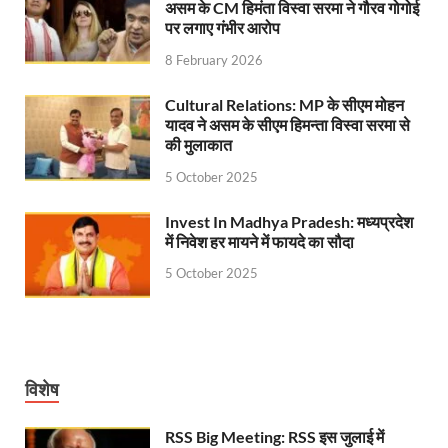
असम के CM हिमंता विस्वा सरमा ने गौरव गोगोई
पर लगाए गंभीर आरोप
Bil Lao Inam Pao: मुख्यमंत्री पुष्कर सिंह धामी ने किया ’
8 February 2026
Chhattisgarh Investor Connect: मुख्यमंत्री विष्णुदेव सा
Cultural Relations: MP के सीएम मोहन
Chhattisgarh Latest News: छत्तीसगढ़ के मुख्यमंत्री की 
यादव ने असम के सीएम हिमन्ता विस्वा सरमा से
की मुलाकात
India International Trade Fair: देश की राजधानी में छत्त
5 October 2025
Delhi Shamli Rail Line: लंबी मांग पूरी हुई: अश्विनी वैष्
Invest In Madhya Pradesh: मध्यप्रदेश
Sudhashu Traivedi Press Conference: सुधांशु त्रिवेदी
में निवेश हर मायने में फायदे का सौदा
IITF 2025 Uttarakhand Pavilion: भारत अन्तर्राष्ट्रीय व्या
5 October 2025
IITF 2025: अंतरराष्ट्रीय व्यापार मेले में 24 नवंबर को छत्ती
Parliament Winter Session: संसद के शीतकालीन सत्र मे
विशेष
CJI Gavai Retirement: 23 नवंबर को रिटायर हो रहे स
Justic Suryakant Statement: हमारी प्राथमिकता अदालतों म
RSS Big Meeting: RSS इस जुलाई में