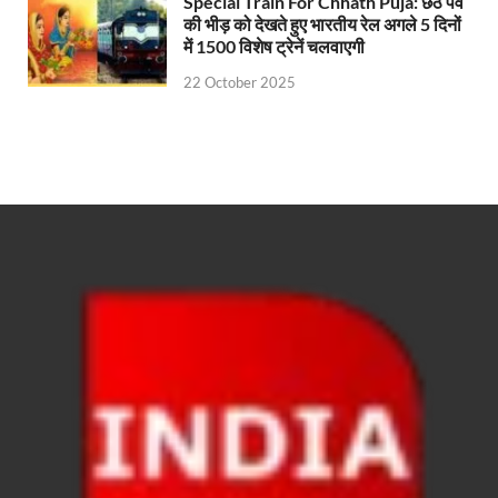
Special Train For Chhath Puja: छठ पर्व
Pandüm Cafe Jagdalpur: प्रधानमंत्री और गृह मंत्री की र
की भीड़ को देखते हुए भारतीय रेल अगले 5 दिनों
में 1500 विशेष ट्रेनें चलवाएगी
Uttarakhand Gaurav Samman: स्व. साहित्यकार शैलेश 
22 October 2025
One District One Fair: उत्तराखंड के सीएम धामी ने की व
ST 3600 CCTV Testor: स्टार इन्फोमैटिक ने ST-3600 
Rishikesh International School: 12वें वार्षिकोत्सव में पहुं
Bhagwan Birsa Munda:भारत की स्वाधीनता के पक्षधर थे 
National Squash Championship: उज्जैन की बेटी ने प्रद
FIH Junior WorldCup2025: सीएम योगी ने एफआईएच हॉकी
Bharat Parva: बुधवार शाम 5 बजे से उत्तर प्रदेश की विशेष सां
Shri Ram Janam Bhumi Trust: 25 नवंबर को मंदिर पर च
Bundelkhand News: नए साल में बुंदेलखंड की तीन बड़ी स