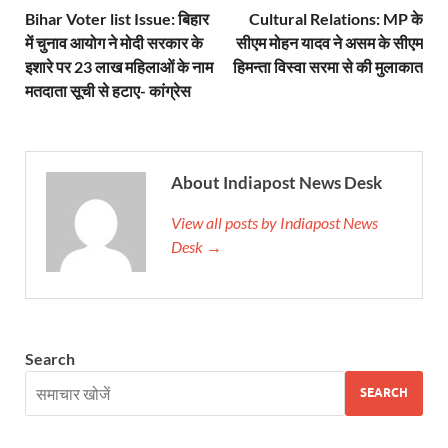
Bihar Voter list Issue: बिहार
Cultural Relations: MP के
UP Ayush App: योगी सरकार जल्द लांच करेगी आयुष एप, घर ब
में चुनाव आयोग ने मोदी सरकार के
सीएम मोहन यादव ने असम के सीएम
इशारे पर 23 लाख महिलाओं के नाम
हिमन्ता विस्वा सरमा से की मुलाकात
CM Yogi Gift: मुख्यमंत्री योगी आदित्यनाथ ने लघु व सीमांत
मतदाता सूची से हटाए- कांग्रेस
River Drone Survey Model: सीएम योगी के रिवर ड्रोन सर
Yuwa Sahkar Sammelan: मुख्यमंत्री ने डीएम वाराणसी व
About Indiapost News Desk
Delhi Air Pollution: फेफड़ों के लिए कितनी खतरनाक हुई
View all posts by Indiapost News
Save Aravali Movement: क्या है अरावली की नई परिभाषा
Desk →
UP Cough Syrup Issue: कोडीन युक्त कफ सिरप मामले में
UP Road Safty: सड़क सुरक्षा के लिए मुख्यमंत्री का 4-ई मॉ
KP Maurya Statement: माफिया और समाजवादी पार्टी एक दूस
Search
FSSAI: जांच में अंडे पूरी तरह सुरक्षित पाए गए: FSSAI अंडो
SEARCH
Anil Vij Statement: कांग्रेस का अविश्वास प्रस्ताव सदन मे