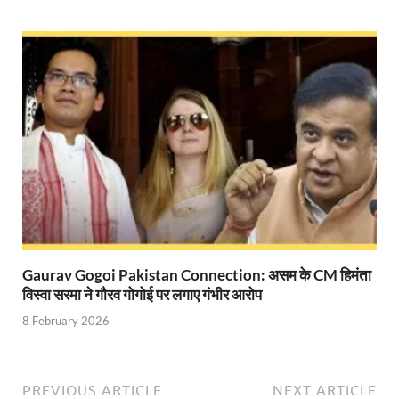
UP Rain Basera: योगी सरकार यात्रियों की सुरक्षा के लिए सतर
Nidhi Yojana: उत्तर प्रदेश में महिला उद्यमिता को मिला र
Indramani Badoni Jayanti: उत्तराखंड के गांधी को सीएम
CM Yogi meets Sify Chairman Raju Vegesna: मुख्यमंत्
Nitin Nabin Bihar Visit: बिहार दौरे पर रहेंगे बीजेपी के क
Kisan Samman Diwas: किसान सम्मान दिवस’ मनाएगी य
UP Vidhan Sabha Budget: योगी सरकार ने विधानसभा में
Gaurav Gogoi Pakistan Connection: असम के CM हिमंता
UP Vidhan Sabha:देश में दो नमूने हैं, जब कोई चर्चा होती है
विस्वा सरमा ने गौरव गोगोई पर लगाए गंभीर आरोप
UP Rain Basera: ठंड में आने वाले फरियादियों के लिए रैनबसेर
8 February 2026
FCI News: पहली बार फूड कॉर्पोरेशन ऑफ इंडिया (FCI) फूडग्र
Shakti Sadan Yojana: संकटग्रस्त महिलाओं के लिए सुरक्
PREVIOUS ARTICLE
NEXT ARTICLE