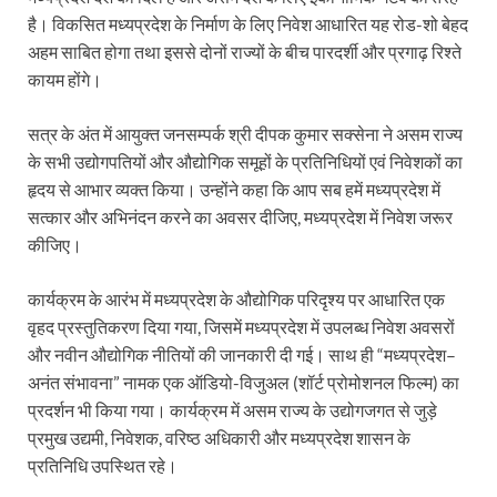
Ram Mandir Control Room: राम मंदिर की सुरक्षा को तै
है। विकसित मध्यप्रदेश के निर्माण के लिए निवेश आधारित यह रोड-शो बेहद
अहम साबित होगा तथा इससे दोनों राज्यों के बीच पारदर्शी और प्रगाढ़ रिश्ते
CM Dhami Meeting With Nitin Gadkari: बैठक में मुख्यम
कायम होंगे।
Kalyan Singh Jayanti: अपने नाम को उत्तर प्रदेश के ‘कल्या
सत्र के अंत में आयुक्त जनसम्पर्क श्री दीपक कुमार सक्सेना ने असम राज्य
Kashi Volleyball Mahakumbh: काशी में होगा वॉलीबॉल 
के सभी उद्योगपतियों और औद्योगिक समूहों के प्रतिनिधियों एवं निवेशकों का
हृदय से आभार व्यक्त किया। उन्होंने कहा कि आप सब हमें मध्यप्रदेश में
National Highway Project: मुख्यमंत्री राज्य की राष्ट्रीय र
सत्कार और अभिनंदन करने का अवसर दीजिए, मध्यप्रदेश में निवेश जरूर
कीजिए।
Vande Bharat Sleeper Train: वंदे भारत स्लीपर ट्रेन क
Khelo India Tribes Games: देश में पहली बार हो रहे खेलो इ
कार्यक्रम के आरंभ में मध्यप्रदेश के औद्योगिक परिदृश्य पर आधारित एक
वृहद प्रस्तुतिकरण दिया गया, जिसमें मध्यप्रदेश में उपलब्ध निवेश अवसरों
CM Yogi Review Meeting: राजस्व के सभी मामलों का मेरिट
और नवीन औद्योगिक नीतियों की जानकारी दी गई। साथ ही “मध्यप्रदेश–
छत्तीसगढ़ को मिला खेलो इंडिया ट्राइबल गेम्स, 14 फरवरी 2026 
अनंत संभावना” नामक एक ऑडियो-विजुअल (शॉर्ट प्रोमोशनल फिल्म) का
प्रदर्शन भी किया गया। कार्यक्रम में असम राज्य के उद्योगजगत से जुड़े
Shikayat Se Samadhan: एक ही मंच पर जनता को मिला 
प्रमुख उद्यमी, निवेशक, वरिष्ठ अधिकारी और मध्यप्रदेश शासन के
प्रतिनिधि उपस्थित रहे।
CM Pushkar Singh Dhami: मुख्यमंत्री ने ‘जन-जन की सरक