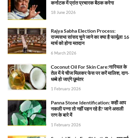
कर्नाटक में प्रांत प्रचारक बैठक करेगा
Administratvie Officers Conference: फाइलों में देरी न ह
18 June 2026
CM Dhami On AI: AI कितना भी उन्नत हो जाए, किताबों का को
Rajya Sabha Election Process:
IITF Madhya Pradesh Pavilion: मध्यप्रदेश की विरासत से
राज्यसभा सांसद चुने जाने का क्या है फार्मूला 16
मार्च को होगा मतदान
Chitaurgarh News: चित्तौड़गढ़ संसदीय क्षेत्र में पश्चिम-मध्
6 March 2026
Bastar Olampic: बस्तर ओलंपिक 2025-PM मोदी ने की
Coconut Oil For Skin Care:नारियल के
Swabhiman Sabha Program: स्वाभिमान सभा कार्यक्रम में
तेल में ये चीज मिलकर फेस पर करें मालिश, दाग-
धब्बे हो जाएंगे छूमंतर
Khadi India Pavilion: इस बार खादी इंडिया पवेलियन में क्य
1 February 2026
Uttarakhand News: मुख्यमंत्री पुष्कर धामी ने की बडी ब
Panna Stone Identification: कही आप
भाजपा विधायक दल की बैठक में सम्राट चौधरी विधायक दल के 
नकली पन्ना तो नहीं पहन रहे है? जाने असली
रत्न के बारे में
ISBT Deharadoon: मुख्यमंत्री धामी का आईएसबीटी देहरादू
1 February 2026
Naxal Encounter: एक करोड़ का इनामी नक्सली हिड़मा ढेर,