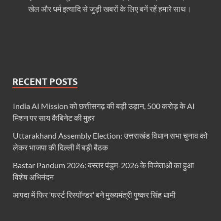
खेल और धर्म इत्यादि से जुड़ी खबरों के लिए बनें रहें हमारे साथ।
Aiims Rishikesh: मुख्यमंत्री पुष्कर सिंह धामी से चौखुटिया म
Urban Development Conference In Kashipur: मुख्यमंत्र
Fasal Bima Yojana: केंद्रीय मंत्री शिवराज सिंह ने बैठक में
Uttarakhand Rajat Jayanti: उत्तराखंड रजत जयंती समारो
RECENT POSTS
Uttarakhand Igas Festival: पहाड़ के लोकपर्व हमारा गर्व,
India AI Mission को छत्तीसगढ़ की बड़ी उड़ान, 500 करोड़ के AI
PM Modi Raipur Speech: अब बस्तर में डर नहीं, विकास का उ
मिशन पर साय कैबिनेट की मुहर
Uttarakhand Assembly Election: उत्तराखंड विधान सभा चुनाव को
PM Modi Ki Dil Ki Baat: PM मोदी ने किससे की दिल 
लेकर भाजपा की दिल्ली में बड़ी बैठक
Uttarakhand Bill Lao Inam Pao: मुख्यमंत्री ने ‘बिल ला
Bastar Pandum 2026: बस्तर पंडुम-2026 के विजेताओं का हुआ
PM Modi Raipur Visit: प्रधानमंत्री मोदी 1 नवंबर को छत्त
विशेष अभिनंदन
आपदा में फिर ‘फर्स्ट रिस्पॉन्डर’ बने मुख्यमंत्री पुष्कर सिंह धामी
Chhattisgarh Vidhan Sabha: छत्तीसगढ़ विधानसभा का न
Ekta Parade Gujrat,: गुजरात की धरती पर बस्तर का सम्मा