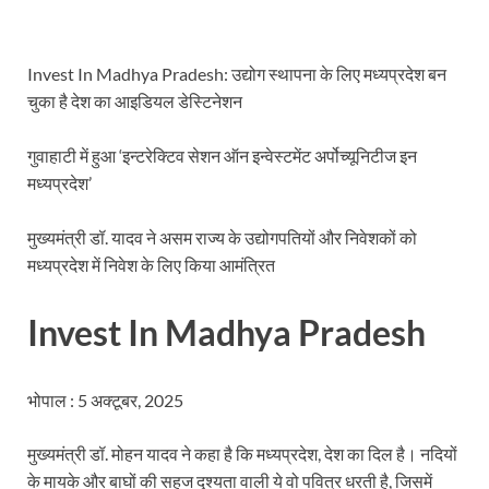
Sundarpura Railway Station: खाटू श्याम जी के भक्तो को
Jan-Jan Ki Sarkar Abhiyan: 4 जुलाई से फिर शुरु होगा
Invest In Madhya Pradesh: उद्योग स्थापना के लिए मध्यप्रदेश बन
आ गई यूपी बीजेपी संगठन की लिस्ट, देखिए कौन-कौन है इस सूच
चुका है देश का आइडियल डेस्टिनेशन
Chhattisgarh UCC: छत्तीसगढ़ में UCC का खाका तैयार करेग
गुवाहाटी में हुआ ‘इन्टरेक्टिव सेशन ऑन इन्वेस्टमेंट अर्पोच्यूनिटीज इन
राजमिस्त्री, किसान और शिक्षक परिवारों के बेटे यूपीएससी की र
मध्यप्रदेश’
9New Sectoral Policy: 9 नई सेक्टोरल पॉलिसी, एक स्मार्ट न
मुख्यमंत्री डॉ. यादव ने असम राज्य के उद्योगपतियों और निवेशकों को
मध्यप्रदेश में निवेश के लिए किया आमंत्रित
संयुक्त निदेशक के एस चौहान ने मुख्यमंत्री को भेंट की अपनी 
New haryana Industrial Policy: मुख्यमंत्री नायब सिंह सै
Invest In Madhya Pradesh
Baster’s New Picture: बस्तर की नई तस्वीर: मैदान में ब
पीएम मोदी के संबोधन की बड़ी बातें
भोपाल : 5 अक्टूबर, 2025
Modern Composite Sleepers: एआई की मदद से ट्रैक क
मुख्यमंत्री डॉ. मोहन यादव ने कहा है कि मध्यप्रदेश, देश का दिल है। नदियों
के मायके और बाघों की सहज दृश्यता वाली ये वो पवित्र धरती है, जिसमें
Char Dham Yatra Action Plan: चारधाम यात्रा-2026 को