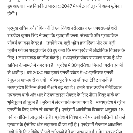
बूम आएगा। यह विकसित भारत @2047 में पर्यटन क्षेत्र की अहम भूमिका
Uttarakhand Government News: मुख्यमंत्री पुष्कर सिंह ध
होगी।
Noida Engineer Case: एसआईटी गठन पर मृतक के पिता न
प्रमुख सचिव, औद्योगिक नीति एवं निवेश प्रोत्साहन एवं एमएसएमई श्री
BJP National President Nitin Nabin: निर्विरोध चुने गए 
राघवेंद्र कुमार सिंह ने कहा कि गुवाहाटी कला, संस्कृति और प्राकृतिक
सौंदर्य का बड़ा केंद्र है। उन्होंने स्व. श्री भूपेन हजारिका और स्व. श्री
New Jalpaiguri Railway Station: न्यू जलपाईगुड़ी रेलवे
जुबीन गर्ग को श्रद्धांजलि देते हुए कहा कि मध्यप्रदेश में औद्योगिक विकास के
लिए 1 लाख एकड़ का लैंड बैंक है। मध्यप्रदेश पॉवर सरप्लस राज्य है और
Jagran Forum: जागरण फोरम पर सीएम पुष्कर सिंह धामी
खनिज के मामले में नंबर वन है। प्रदेश में 30 प्रतिशत बिजली ग्रीन एनर्जी
Uttar Pradesh Politics: मुक्त कंठ से यूपी को सराहा, कहा 
से आती है। वर्ष 2030 तक हमारे एनर्जी बकेट में 50 प्रतिशत एनर्जी
रेनुएबल माध्यम से आएगी। पीथमपुर के पास व्हीकल टेस्टिंग पार्क है।
Vande Bharat Sleeper: देश को मिली पहली स्लीपर वन्दे भ
मध्यप्रदेश विभिन्न क्षेत्रों में आगे बढ़ रहा है। हमारे पास उज्जैन में मेडिकल
Vande Bharat Sleeper Update: वंदे भारत स्लीपर का कि
उपकरण पार्क और धार में टेक्सटाइल सेक्टर के लिए पीएम मित्र पार्क का
भूमिपूजन हो चुका है। मुरैना में लेदर पार्क बनाया गया है। मध्यप्रदेश में ग्रीन
Uttarakhand Calender 2026: मुख्यमंत्री पुष्कर सिंह धाम
एनर्जी के लिए अनंत संभावनाएं हैं। प्रदेश में औद्योगिक विकास अनुकूल 18
नवीन नीतियां लागू की गई हैं। प्रदेश में निवेश करने पर उद्योगपतियों को कई
Start UP Summit: उद्यमिता, नवाचार और व्यापार हमारे संस्कार
प्रकार के इंसेंटिव और सहायता दी जा रही है। प्रदेश में रोजगार आधारित
Swami Vivekanand Jayanti: मुख्यमंत्री पुष्कर सिंह धामी 
उद्योगों के लिए विशेष सैलरी सब्सिडी देने का प्रावधान है। मेगा इंडस्ट्रीज