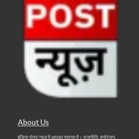
Uttarakhand News: मुख्यमंत्री धामी ने जनता मिलन कार्यक
Maa Pateshwari Balrampur: आदिशक्ति मां पाटेश्वरी शक्त
PM Modi Varanasi Visit: वाराणसी में प्रबुद्धजनों से पीएम म
Banaras Khajuraho Vande Bharat: प्रधानमंत्री 8 नवंबर क
Dev Deepawali Varanasi: नमो घाट पर सीएम योगी आदित्
Om Prakash Rajbhar Bihar Election: बदलाव की गूंज 
Uttarakhand Day: उत्तराखण्ड विधानसभा बनी देश की पहली 
Uttarakhand Foundation Day: प्रदेश की सवा करोड़ जनता के
Uttarakhand Sthapna Diwas: विधानसभा के विशेष सत्र मे
Rahul asks Bihar youth: बिहार में पलायन और बेरोजगारी पर
About Us
Chhattisgarh Rail Accident: बिलासपुर स्टेशन के समीप
इंडिया पोस्ट न्यूज में आपका स्वागत है। राजनीति, मनोरंजन,
CM Vishnu Deo Sai on Bike: जब मुख्यमंत्री विष्णुदेव साय