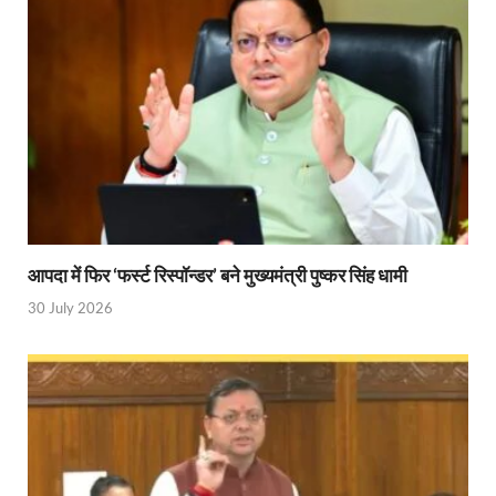
धरती का स्वास्थ्य सही रहेगा तभी बची रहेगी सृष्टिः योगी आदि
4 Years Achievements Of Uttarakhand Government: 
Jairam Ramesh On BJP: श्यामा प्रसाद मुखर्जी के मुस्लिम
AIIMS Rishikesh: केन्द्रीय स्वास्थ्य मंत्री जेपी नड्डा से स
Kashi Tamil Sangamm: भारत सरकार भाषाई पुनर्जागरण,संस्
Ayushman Yojana: मुख्यमंत्री ने 142 नवनियुक्त असिस्टेंट
आपदा में फिर ‘फर्स्ट रिस्पॉन्डर’ बने मुख्यमंत्री पुष्कर सिंह धामी
Mutul Fund SIP: सिर्फ 2000 महीने जमा करके कैसे बन गए
30 July 2026
Vande Matram In Parilament: वंदे मातरम पर संसद में होग
Manas Khand Mala Yojana: मुख्यमंत्री धामी ने किया 1
Bastar Mobile Network: बस्तर के कोंडापल्ली में पहली 
Skill Development & Polytechnic Courses: हरियाणा की