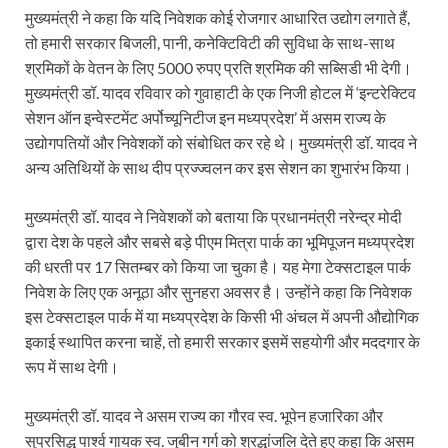
मुख्यमंत्री ने कहा कि यदि निवेशक कोई रोजगार आधारित उद्योग लगाते हैं,
Indian Railway Action: भारतीय रेलवे की बड़ी करवाई, आ
तो हमारी सरकार बिजली, पानी, कनेक्टिविटी की सुविधा के साथ-साथ
श्रमिकों के वेतन के लिए 5000 रुपए प्रति श्रमिक की सब्सिडी भी देगी।
NCBC Chairman: साध्वी निरंजन ज्योति बनी राष्ट्रीय पिछ
मुख्यमंत्री डॉ. यादव रविवार को गुवाहाटी के एक निजी होटल में ‘इन्टरेक्टिव
मिलावटखोरों पर और कसेगा सरकार का शिकंजा
सेशन ऑन इन्वेस्टमेंट अर्पोच्यूनिटीज इन मध्यप्रदेश’ में असम राज्य के
उद्योगपतियों और निवेशकों को संबोधित कर रहे थे। मुख्यमंत्री डॉ. यादव ने
Pateshvari Mata Darshan: मुख्यमंत्री ने किए मां पाटेश्व
अन्य अतिथियों के साथ दीप प्रज्ज्वलन कर इस सेशन का शुभारंभ किया।
She Leads Bharat: अंतर्राष्ट्रीय महिला दिवस 2026 के उपल
मुख्यमंत्री डॉ. यादव ने निवेशकों को बताया कि प्रधानमंत्री नरेन्द्र मोदी
Sabka Sath Sabka Vikas: प्रधानमंत्री नरेन्द्र मोदी 9 म
द्वारा देश के पहले और सबसे बड़े पीएम मित्रा पार्क का भूमिपूजन मध्यप्रदेश
की धरती पर 17 सितम्बर को किया जा चुका है। यह मेगा टेक्सटाइल पार्क
Holi Mahotsava: CM धामी ने कलश संगीत द्वारा आयोजित 
निवेश के लिए एक अनूठा और सुनहरा अवसर है। उन्होंने कहा कि निवेशक
Chhattisgarh Budget 2026-27: बस्तर के विकास का व्
इस टेक्सटाइल पार्क में या मध्यप्रदेश के किसी भी अंचल में अपनी औद्योगिक
इकाई स्थापित करना चाहें, तो हमारी सरकार इसमें सहयोगी और मददगार के
First Cabinet Meeting In Seva Tirth: भारत की विकास यात्
रूप में साथ देगी।
Gomati River: गोमती को स्वच्छ बनाने के लिए आज जुटेंगे 
मुख्यमंत्री डॉ. यादव ने असम राज्य का गौरव स्व. भूपेन हजारिका और
Railway Appointment Update: राजेश कुमार पांडे ने उत्तर 
सुप्रसिद्ध पार्श्व गायक स्व. जुबीन गर्ग को श्रद्धांजलि देते हुए कहा कि असम