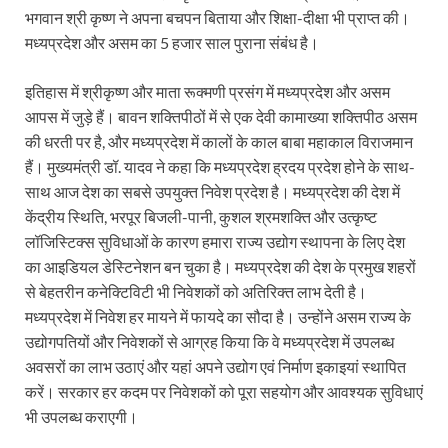
भगवान श्री कृष्ण ने अपना बचपन बिताया और शिक्षा-दीक्षा भी प्राप्त की।
Katra Banihal Special Train: कटरा – बनिहाल के बीच 
मध्यप्रदेश और असम का 5 हजार साल पुराना संबंध है।
Aerial Survey: सीएम योगी के निर्देश पर उप मुख्यमंत्री व कृषि
इतिहास में श्रीकृष्ण और माता रूक्मणी प्रसंग में मध्यप्रदेश और असम
आपस में जुड़े हैं। बावन शक्तिपीठों में से एक देवी कामाख्या शक्तिपीठ असम
Ancient Manuscripts: वैश्विक मंच तक पहुंचेगा भारतीय ज्ञ
की धरती पर है, और मध्यप्रदेश में कालों के काल बाबा महाकाल विराजमान
Big Blueprint for Bastar: बस्तर के लिए बड़ा ब्लूप्रिंट: पी
हैं। मुख्यमंत्री डॉ. यादव ने कहा कि मध्यप्रदेश ह्रदय प्रदेश होने के साथ-
साथ आज देश का सबसे उपयुक्त निवेश प्रदेश है। मध्यप्रदेश की देश में
Bhartendu Natya Akadami: मुख्यमंत्री ने देखी ‘आनंद मठ
केंद्रीय स्थिति, भरपूर बिजली-पानी, कुशल श्रमशक्ति और उत्कृष्ट
Women E Rickshaw Pilots: यूपी में तैयार हो रही महिला
लॉजिस्टिक्स सुविधाओं के कारण हमारा राज्य उद्योग स्थापना के लिए देश
का आइडियल डेस्टिनेशन बन चुका है। मध्यप्रदेश की देश के प्रमुख शहरों
Mann Ki Baat: प्रधानमंत्री नरेंद्र मोदी ने देशवासियों को म
से बेहतरीन कनेक्टिविटी भी निवेशकों को अतिरिक्त लाभ देती है।
मध्यप्रदेश में निवेश हर मायने में फायदे का सौदा है। उन्होंने असम राज्य के
Jewar International Airport: यूपी में विकास अब घोषणा
उद्योगपतियों और निवेशकों से आग्रह किया कि वे मध्यप्रदेश में उपलब्ध
UP Anganwadi: मुख्यमंत्री योगी आदित्यनाथ को आंगनवाड़ी 
अवसरों का लाभ उठाएं और यहां अपने उद्योग एवं निर्माण इकाइयां स्थापित
करें। सरकार हर कदम पर निवेशकों को पूरा सहयोग और आवश्यक सुविधाएं
Mandir Cluster Model: पुरा महादेव मंदिर का ‘मंदिर क्लस
भी उपलब्ध कराएगी।
MMMUT Girls Hostel: एमएमएमयूटी में साइबर फोरेंसिक रि