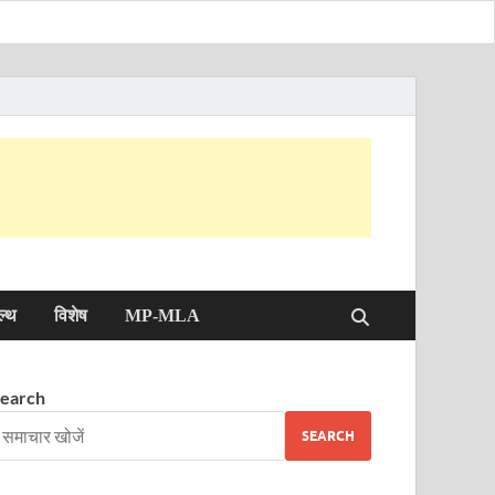
ल्थ
विशेष
MP-MLA
earch
SEARCH