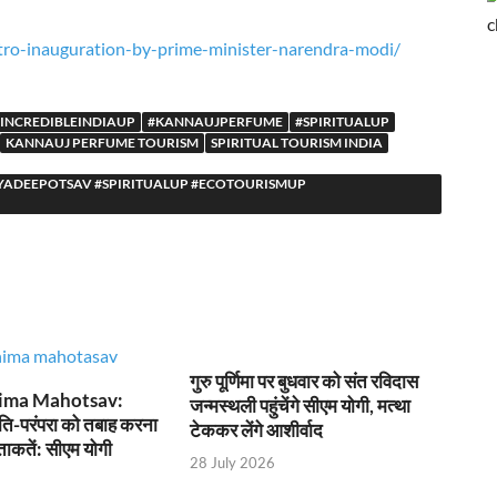
ं पहली बार 26 जनवरी को फहराया गया तिरंगा
tro-inauguration-by-prime-minister-narendra-modi/
म केशव प्रसाद मौर्य
’की थीम पर दिल्ली हाट में उत्तर प्रदेश दिवस-2026 का हुआ भव्य आयोजन
#INCREDIBLEINDIAUP
#KANNAUJPERFUME
#SPIRITUALUP
 ने दिए DIG के निलंबन के आदेश
KANNAUJ PERFUME TOURISM
SPIRITUAL TOURISM INDIA
धिकारियों के साथ की बैठक
ADEEPOTSAV #SPIRITUALUP #ECOTOURISMUP
िर्भर उत्तराखण्ड” की झांकी
यकों के लिए नीति-विमर्श वर्कशॉप
देलखंड की शान, यूपी की झांकी में दिखेगी विरासत और विकास की एकजुट तस्वीर
 लापरवाही पर कड़ी कार्रवाई-उप मुख्यमंत्री केशव प्रसाद मौर्य
गुरु पूर्णिमा पर बुधवार को संत रविदास
ima Mahotsav:
 लापरवाही पर कड़ी कार्रवाई-उप मुख्यमंत्री केशव प्रसाद मौर्य
जन्मस्थली पहुंचेंगे सीएम योगी, मत्था
ति-परंपरा को तबाह करना
टेककर लेंगे आशीर्वाद
 ताकतें: सीएम योगी
 दिल्ली में जुटेंगे देशभर के मनरेगा कार्यकर्ता
28 July 2026
ो मिलेगा रोजगार का मार्ग