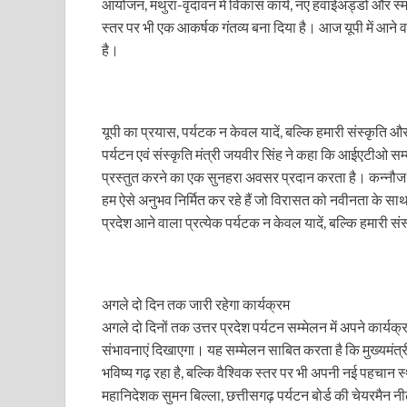
आयोजन, मथुरा-वृंदावन में विकास कार्य, नए हवाईअड्डों और स्मार्
Union Budget Update: केंद्रीय बजट उत्तर प्रदेश के वि
स्तर पर भी एक आकर्षक गंतव्य बना दिया है। आज यूपी में आने
Job Scheme For Youth: धामी सरकार ने प्रति माह औसत
है।
YEIDA Emerges: यीडा बना मेडिकल डिवाइस मैन्युफैक्चरिंग
House of Himalayas: हाउस आफ हिमालयाज बिक्री का आंक
यूपी का प्रयास, पर्यटक न केवल यादें, बल्कि हमारी संस्कृति 
पर्यटन एवं संस्कृति मंत्री जयवीर सिंह ने कहा कि आईएटीओ सम्मे
Star Infomatic: बजट 2026–27 से भारत की डिजिटल और व
प्रस्तुत करने का एक सुनहरा अवसर प्रदान करता है। कन्नौज में
Benefits of Peanuts: सर्दियों में कितनी मूंगफली एक दिन म
हम ऐसे अनुभव निर्मित कर रहे हैं जो विरासत को नवीनता के साथ 
प्रदेश आने वाला प्रत्येक पर्यटक न केवल यादें, बल्कि हमारी 
Sapne Me Aag Dekhna: सपने में आग देखना का मतलब क्य
Budget Day: वित्त मंत्री निर्मला सीतारमण वाराणसी और पट
Budget 2026: वित्त मंत्री निर्मला सीतारमण पेश कर रही है 
अगले दो दिन तक जारी रहेगा कार्यक्रम
अगले दो दिनों तक उत्तर प्रदेश पर्यटन सम्मेलन में अपने कार्यक्
Ajit Pawar Death: महाराष्ट्र के उपमुख्यमंत्री अजित पवार 
संभावनाएं दिखाएगा। यह सम्मेलन साबित करता है कि मुख्यमंत्री 
भविष्य गढ़ रहा है, बल्कि वैश्विक स्तर पर भी अपनी नई पहचा
भारत पर्व में उत्तराखण्ड की झांकी ‘आत्मनिर्भर उत्तराखण्ड’
महानिदेशक सुमन बिल्ला, छत्तीसगढ़ पर्यटन बोर्ड की चेयरमैन नी