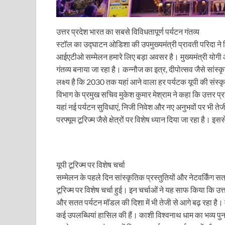
Gomati River: गोमती को स्वच्छ बनाने के लिए आज जुटेंगे 
Railway Appointment Update: राजेश कुमार पांडे ने उत्तर 
उत्तर प्रदेश भारत का सबसे विविधतापूर्ण पर्यटन गंतव्य
स्टॉल का उद्घाटन ओडिशा की उपमुख्यमंत्री प्रावती परिदा ने कि
Shri Krishna Jaman bhumi: श्रीकृष्ण जन्मभूमि के लिए 
आईएटीओ सम्मेलन हमारे लिए बड़ा अवसर है। मुख्यमंत्री योगी आदि
गंतव्य बनाया जा रहा है। कन्नौज का इत्र, दीपोत्सव जैसे सां
आईएसबीटी-मसूरी डायवर्जन कॉरिडोर का स्थलीय निरीक्षण
लक्ष्य है कि 2030 तक यहां आने वाला हर पर्यटक यूपी की संस्
India AI Impact Summit 2026: एमआईबी का पवेलियन ‘इंडिया
विभाग के प्रमुख सचिव मुकेश कुमार मेश्राम ने कहा कि उत्तर प
यहां नई पर्यटन सुविधाएं, निजी निवेश और नए अनुभवों पर भी तेजी
सीएम धामी हरिद्वार में एक्शन मोड में – चौपाल में सुनी समस्या
परफ्यूम टूरिज्म जैसे क्षेत्रों पर विशेष ध्यान दिया जा रहा है। इ
UP Budget 2026- 27: योगी सरकार का सेफ्टी, स्टेबिलिटी
Bullet Train Project: मुंबई-अहमदाबाद बुलेट ट्रेन परियो
यूपी टूरिज्म पर विशेष चर्चा
Vande Bharat Express Train: वंदे भारत जैसी सेमी-हाई स्प
सम्मेलन के पहले दिन सांस्कृतिक प्रस्तुतियों और नेटवर्किंग सत
टूरिज्म पर विशेष चर्चा हुई। इन चर्चाओं ने यह साफ किया कि उत
UP Budget 2026: आवास एवं शहरी नियोजन के लिए 7,705 
और सतत पर्यटन मॉडल की दिशा में भी तेजी से आगे बढ़ रहा है। मुख्यम
Guskhor Pandit: घूसखोर पंडत’ फिल्म के निर्देशक व 
कई उपलब्धियां हासिल की हैं। काशी विश्वनाथ धाम का भव्य पुनर्नि