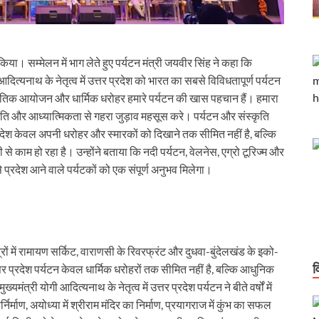
दिग्गज
रेलवे के महाप्रबंधक के रूप में कार्यभार संभाला
या। सम्मेलन में भाग लेते हुए पर्यटन मंत्री जयवीर सिंह ने कहा कि
आगे आएं अखिलेशः मुख्यमंत्री
त्यनाथ के नेतृत्व में उत्तर प्रदेश को भारत का सबसे विविधतापूर्ण पर्यटन
स्कृतिक आयोजन और धार्मिक धरोहर हमारे पर्यटन की खास पहचान हैं। हमारा
कृति और आध्यात्मिकता से गहरा जुड़ाव महसूस करे। पर्यटन और संस्कृति
 एआई इम्पैक्ट समिट 2026’ में भारत के प्रमुख एआई नवाचार कार्यक्षेत्र के रूप में उभरा
्रदेश केवल अपनी धरोहर और स्मारकों को दिखाने तक सीमित नहीं है, बल्कि
 से काम हो रहा है। उन्होंने बताया कि नदी पर्यटन, वेलनेस, एग्रो टूरिज्म और
एं, मौके पर दिए समाधान के आदेश
ससे प्रदेश आने वाले पर्यटकों को एक संपूर्ण अनुभव मिलेगा।
 और स्पीड के साथ स्केलेबिलिटी पर फोकस
जना का अनुभव भारत के भविष्य के हाई-स्पीड रेल नेटवर्क के लिए एक मजबूत नींव
ीड ट्रेनों का किराया जापान से 9 गुना और चीन से 3 गुना सस्ता है
्रों में रामायण सर्किट, वाराणसी के रिवरफ्रंट और दुधवा-बुंदेलखंड के इको-
व
्तर प्रदेश पर्यटन केवल धार्मिक धरोहरों तक सीमित नहीं है, बल्कि आधुनिक
करोड़ रूपये प्रस्तावित
ंत्री योगी आदित्यनाथ के नेतृत्व में उत्तर प्रदेश पर्यटन ने बीते वर्षों में
टीम के खिलाफ एफआईआर
र्माण, अयोध्या में श्रीराम मंदिर का निर्माण, प्रयागराज में कुंभ का सफल