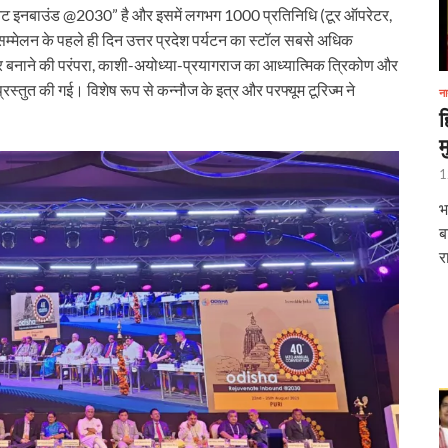
ेट इनबाउंड @2030” है और इसमें लगभग 1000 प्रतिनिधि (टूर ऑपरेटर,
्टर मॉडल’ बना मिसाल, आस्था- अर्थव्यवस्था और पर्यावरण संरक्षण का अनूठा संगम
 सम्मेलन के पहले ही दिन उत्तर प्रदेश पर्यटन का स्टॉल सबसे अधिक
त्र बनाने की परंपरा, काशी-अयोध्या-प्रयागराज का आध्यात्मिक त्रिकोण और
सर्च लैब सीएम योगी ने किया उद्घाटन
रस्तुत की गई। विशेष रूप से कन्नौज के इत्र और परफ्यूम टूरिज्म ने
ना
ईआरसीटीसी पर जुर्माना ठोका
ह
म
ड़ा आयोग की अध्यक्ष
1
भ
री के दर्शन-पूजन
ब
र
क्ष्य में कर्तव्य पथ पर ‘शक्ति वॉक’ का आयोजन किया गया
ार्च को “सबका साथ सबका विकास – जनता की आकांक्षाओं को पूरा करना” विषय पर बजट के बाद आय
होली महोत्सव का शुभारंभ किया
यापक रोडमैप तैयार
रा में एक नया आरंभ,‘सेवा तीर्थ’ में प्रथम कैबिनेट बैठक