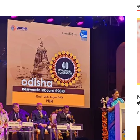
ंग स्टेशन और 714 चार्जर लगाने के प्रयास तेज
उ
टेश्वरी के दर्शन
राष्ट्रीय स्तर पर पदक जीतने वाली उत्तराखंड की महिला मुक्केबाज, मुख्यमंत्री ने किया सम्मा
र होंगे विद्युत सुरक्षा के विशेष इंतजाम
 में उभरा उत्तर प्रदेश
ं को वीआईपी सुविधा मिलने की खबरों का जेल प्रशासन ने किया खंडन
वार को बाराबंकी दौरे पर रहेंगे, विकास परियोजनाओं की देंगे सौगात
हारिका NM
M
स
ामी एवं केंद्रीय मंत्री किरेन रिजिजू ने किया छठे ‘लोक संवर्धन पर्व’ का शुभारंभ
8
े पश्चिम बंगाल की 3 राज्यसभा सीट पर उपचुनाव का किया ऐलान
ह धामी के CM के रूप में 5 वर्ष पूर्ण होने पर श्री काशी विश्वनाथ मंदिर में विशेष पूजा-अर्चन