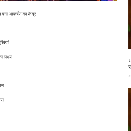
ण डॉ. तीजन बाई के निधन
 करोड़ की लागत से बना हाईटेक टर्मिनल, अब ऐसे होगा कोचो का मेंटेनेंस
 बना आकर्षण का केंद्र
 रेलवे ने दिया बड़ा गिफ़्ट
 ‘जन जन की सरकार-जन जन के द्वार’ कार्यकम
्खियां
ी में
 लक्ष्य
ी देसाई समिति, लागू करने की प्रक्रिया शुरू
U
स
ाह पर, ट्राइबल यूथ हॉस्टल के युवाओं को मुख्यमंत्री का मार्गदर्शन
5
िवेश सुविधा पोर्टल को भी मुख्यमंत्री नायब सिंह सैनी ने किया लॉन्च
चान
पुस्तक
ोकस
नी की अध्यक्षता में उद्योगपतियों के साथ उच्च स्तरीय बैठक
च्चों संग दिखे Sachin Tendulkar