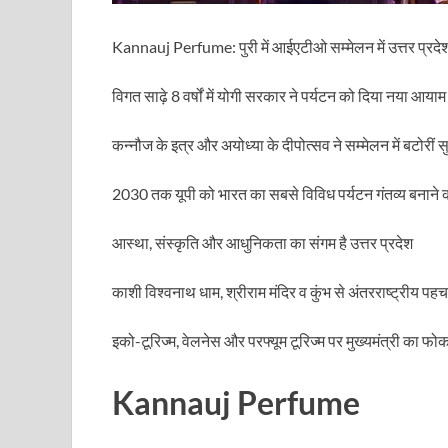
Dr.Teejan Bai: विश्वविख्यात पंडवानी गायिका, पद्म विभूष
Khatipura Mega Coach Care Terminal: खातीपुरा में 205
Kannauj Perfume: पुरी में आईएटीओ सम्मेलन में उत्तर प्रदेश
Sundarpura Railway Station: खाटू श्याम जी के भक्तो को
विगत साढ़े 8 वर्षों में योगी सरकार ने पर्यटन को दिया नया आयाम
Jan-Jan Ki Sarkar Abhiyan: 4 जुलाई से फिर शुरु होगा
कन्नौज के इत्र और अयोध्या के दीपोत्सव ने सम्मेलन में बटोरीं सुर
आ गई यूपी बीजेपी संगठन की लिस्ट, देखिए कौन-कौन है इस सूच
2030 तक यूपी को भारत का सबसे विविध पर्यटन गंतव्य बनाने का
Chhattisgarh UCC: छत्तीसगढ़ में UCC का खाका तैयार करेग
आस्था, संस्कृति और आधुनिकता का संगम है उत्तर प्रदेश
राजमिस्त्री, किसान और शिक्षक परिवारों के बेटे यूपीएससी की र
9New Sectoral Policy: 9 नई सेक्टोरल पॉलिसी, एक स्मार्ट न
काशी विश्वनाथ धाम, श्रीराम मंदिर व कुंभ से अंतरराष्ट्रीय पह
संयुक्त निदेशक के एस चौहान ने मुख्यमंत्री को भेंट की अपनी 
इको-टूरिज्म, वेलनेस और परफ्यूम टूरिज्म पर मुख्यमंत्री का फ
New haryana Industrial Policy: मुख्यमंत्री नायब सिंह सै
Kannauj Perfume
Baster’s New Picture: बस्तर की नई तस्वीर: मैदान में ब
पीएम मोदी के संबोधन की बड़ी बातें