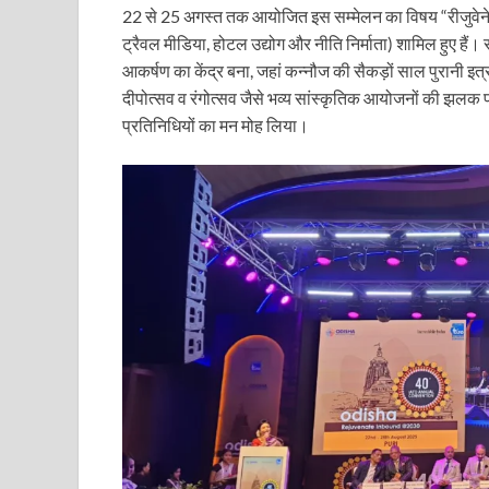
22 से 25 अगस्त तक आयोजित इस सम्मेलन का विषय “रीजुवेन
Mandir Cluster Model: पुरा महादेव मंदिर का ‘मंदिर क्लस
ट्रैवल मीडिया, होटल उद्योग और नीति निर्माता) शामिल हुए हैं।
आकर्षण का केंद्र बना, जहां कन्नौज की सैकड़ों साल पुरानी इ
MMMUT Girls Hostel: एमएमएमयूटी में साइबर फोरेंसिक रि
दीपोत्सव व रंगोत्सव जैसे भव्य सांस्कृतिक आयोजनों की झलक प्
Indian Railway Action: भारतीय रेलवे की बड़ी करवाई, आ
प्रतिनिधियों का मन मोह लिया।
NCBC Chairman: साध्वी निरंजन ज्योति बनी राष्ट्रीय पिछ
मिलावटखोरों पर और कसेगा सरकार का शिकंजा
Pateshvari Mata Darshan: मुख्यमंत्री ने किए मां पाटेश्व
She Leads Bharat: अंतर्राष्ट्रीय महिला दिवस 2026 के उपल
Sabka Sath Sabka Vikas: प्रधानमंत्री नरेन्द्र मोदी 9 म
Holi Mahotsava: CM धामी ने कलश संगीत द्वारा आयोजित 
Chhattisgarh Budget 2026-27: बस्तर के विकास का व्
First Cabinet Meeting In Seva Tirth: भारत की विकास यात्