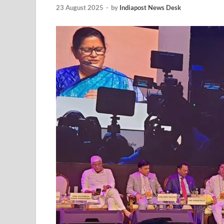
EV Charging Station: यूपी में 238 नए पब्लिक ईवी चार्जि
23 August 2025
-
by
Indiapost News Desk
Pateshwari Drvi: मुख्यमंत्री योगी आदित्यनाथ ने किए मां पा
Uttarakhand Female Boxer: मुख्यमंत्री धामी से मिलीं अंतर
UP Kanwar Yatra: कांवड़ यात्रा से पहले सभी धार्मिक स्थलों प
Bharat Tex 2026: टेक्सटाइल निवेश के प्रमुख गंतव्य के रूप
Shri Ram Mandir: श्रीराम मंदिर चढ़ावा चोरी के आरोपियो
CM Yogi Barabanki Visit: मुख्यमंत्री योगी आदित्यनाथ सोम
The Kshitij Show: द क्षितिज शो में पहुंचे जुयाल और नि
Lok Sanvardhan Parva: देहरादून में मुख्यमंत्री पुष्कर सिंह ध
West Bengal Rajya Sabha By-Election: चुनाव आयोग न
Shri Kashi Vishwanath Mandir: उत्तरकाशी में CM पुष्कर सिं