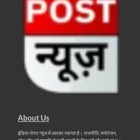
Uttarakhandi Song Launch: मुख्यमंत्री ने पैंली-पैंली ब
Uttarkhand Development Project: मुख्यमंत्री ने विभ
Aravalli Satyagraha Yatra: अरावली की रक्षा के लिए ‘अराव
Rhythm of the Universe: यशोभूमि में ‘रिदम ऑफ यूनिव
Voter Mapping: मतदाता मैपिंग आसान बनाने के लिए आपसी स
PM Adarsh Gram Yojana: योगी सरकार का बड़ा कदम, अनुसू
Rabri Devi Residence: रात के अंधेरे में खाली होने लगा 
Nainital Winter Carnival: मुख्यमंत्री पुष्कर सिंह धामी ने
Railway West Bengal Project: भारतीय रेलवे ने पश्चिम बंगा
PM Modi Lucknow Visit… जब मंच से पीएम मोदी ने की सीएम
About Us
Nitin Nabin News: चुनाव में प्रचंड बहुमत में बीएलए 2 ने 
इंडिया पोस्ट न्यूज में आपका स्वागत है। राजनीति, मनोरंजन,
Northern Railway News: उत्तर रेलवे ने हिमाचल प्रदेश के 