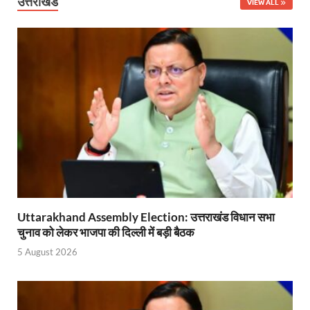
उत्तराखंड
VIEW ALL
Shri Krishna Jaman bhumi: श्रीकृष्ण जन्मभूमि के लिए 
आईएसबीटी-मसूरी डायवर्जन कॉरिडोर का स्थलीय निरीक्षण
India AI Impact Summit 2026: एमआईबी का पवेलियन ‘इंडिया
सीएम धामी हरिद्वार में एक्शन मोड में – चौपाल में सुनी समस्या
UP Budget 2026- 27: योगी सरकार का सेफ्टी, स्टेबिलिटी
Bullet Train Project: मुंबई-अहमदाबाद बुलेट ट्रेन परियो
Vande Bharat Express Train: वंदे भारत जैसी सेमी-हाई स्प
UP Budget 2026: आवास एवं शहरी नियोजन के लिए 7,705 
Uttarakhand Assembly Election: उत्तराखंड विधान सभा
चुनाव को लेकर भाजपा की दिल्ली में बड़ी बैठक
Guskhor Pandit: घूसखोर पंडत’ फिल्म के निर्देशक व 
5 August 2026
Union Budget Update: केंद्रीय बजट उत्तर प्रदेश के वि
Job Scheme For Youth: धामी सरकार ने प्रति माह औसत