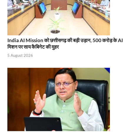
Sundarpura Railway Station: खाटू श्याम जी के भक्तो को
Jan-Jan Ki Sarkar Abhiyan: 4 जुलाई से फिर शुरु होगा
आ गई यूपी बीजेपी संगठन की लिस्ट, देखिए कौन-कौन है इस सूच
Chhattisgarh UCC: छत्तीसगढ़ में UCC का खाका तैयार करेग
India AI Mission को छत्तीसगढ़ की बड़ी उड़ान, 500 करोड़ के AI
मिशन पर साय कैबिनेट की मुहर
राजमिस्त्री, किसान और शिक्षक परिवारों के बेटे यूपीएससी की र
5 August 2026
9New Sectoral Policy: 9 नई सेक्टोरल पॉलिसी, एक स्मार्ट न
संयुक्त निदेशक के एस चौहान ने मुख्यमंत्री को भेंट की अपनी 
New haryana Industrial Policy: मुख्यमंत्री नायब सिंह सै
Baster’s New Picture: बस्तर की नई तस्वीर: मैदान में ब
पीएम मोदी के संबोधन की बड़ी बातें
Modern Composite Sleepers: एआई की मदद से ट्रैक क
Char Dham Yatra Action Plan: चारधाम यात्रा-2026 को