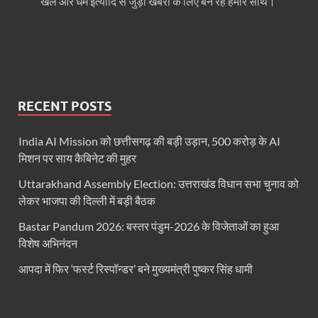
खेल और धर्म इत्यादि से जुड़ी खबरों के लिए बनें रहें हमारे साथ।
UP Rain Basera: योगी सरकार यात्रियों की सुरक्षा के लिए सतर
Nidhi Yojana: उत्तर प्रदेश में महिला उद्यमिता को मिला र
Indramani Badoni Jayanti: उत्तराखंड के गांधी को सीएम
RECENT POSTS
CM Yogi meets Sify Chairman Raju Vegesna: मुख्यमंत्
Nitin Nabin Bihar Visit: बिहार दौरे पर रहेंगे बीजेपी के क
India AI Mission को छत्तीसगढ़ की बड़ी उड़ान, 500 करोड़ के AI
मिशन पर साय कैबिनेट की मुहर
Kisan Samman Diwas: किसान सम्मान दिवस’ मनाएगी य
Uttarakhand Assembly Election: उत्तराखंड विधान सभा चुनाव को
UP Vidhan Sabha Budget: योगी सरकार ने विधानसभा में
लेकर भाजपा की दिल्ली में बड़ी बैठक
UP Vidhan Sabha:देश में दो नमूने हैं, जब कोई चर्चा होती है
Bastar Pandum 2026: बस्तर पंडुम-2026 के विजेताओं का हुआ
विशेष अभिनंदन
UP Rain Basera: ठंड में आने वाले फरियादियों के लिए रैनबसेर
आपदा में फिर ‘फर्स्ट रिस्पॉन्डर’ बने मुख्यमंत्री पुष्कर सिंह धामी
FCI News: पहली बार फूड कॉर्पोरेशन ऑफ इंडिया (FCI) फूडग्र
Shakti Sadan Yojana: संकटग्रस्त महिलाओं के लिए सुरक्