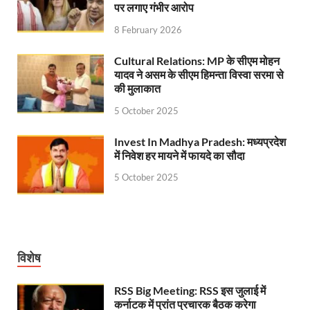
पर लगाए गंभीर आरोप
PM Modi Somnath Mandir: सोमनाथ में पीएम मोदी ने किय
8 February 2026
Uttar Pradesh News: ‘आभार प्रधानमंत्री जी, डबल इंजन
Cultural Relations: MP के सीएम मोहन
यादव ने असम के सीएम हिमन्ता विस्वा सरमा से
UP AI App: सीएम योगी के मिशन को साकार कर रहा फतेहपुर,
की मुलाकात
Ashwini Vaishnaw: औपनिवेशिक मानसिकता से रेलवे को पूर
5 October 2025
Aadhaar gets a face: भारतीय विशिष्ट पहचान प्राधिकरण
Invest In Madhya Pradesh: मध्यप्रदेश
में निवेश हर मायने में फायदे का सौदा
AI Start-Ups: प्रधानमंत्री ने भारतीय एआई स्टार्टअप्स के
5 October 2025
Hindi Salahkar Samiti: विधि एवं न्याय मंत्रालय विधायी 
PANKHUDI Portal: पंखुड़ी पोर्टल का शुभारंभ,जानें क्या 
Gram Panchayat Adhar: ग्राम पंचायतों में भी बनेगा आधार, 
विशेष
Uttarakhand Young Leaders Dialogue: विकसित भारत के संक
RSS Big Meeting: RSS इस जुलाई में
Demand for Review of FRK Policy: ऍफ़आरके नीति पर प
कर्नाटक में प्रांत प्रचारक बैठक करेगा