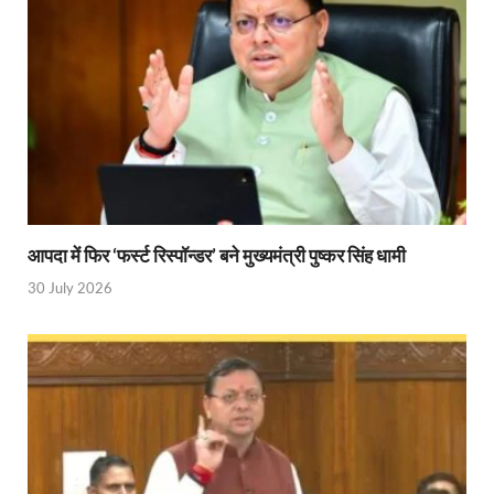
YEIDA Emerges: यीडा बना मेडिकल डिवाइस मैन्युफैक्चरिंग
House of Himalayas: हाउस आफ हिमालयाज बिक्री का आंक
Star Infomatic: बजट 2026–27 से भारत की डिजिटल और व
Benefits of Peanuts: सर्दियों में कितनी मूंगफली एक दिन म
Sapne Me Aag Dekhna: सपने में आग देखना का मतलब क्य
Budget Day: वित्त मंत्री निर्मला सीतारमण वाराणसी और पट
आपदा में फिर ‘फर्स्ट रिस्पॉन्डर’ बने मुख्यमंत्री पुष्कर सिंह धामी
Budget 2026: वित्त मंत्री निर्मला सीतारमण पेश कर रही है 
30 July 2026
Ajit Pawar Death: महाराष्ट्र के उपमुख्यमंत्री अजित पवार 
भारत पर्व में उत्तराखण्ड की झांकी ‘आत्मनिर्भर उत्तराखण्ड’
Bastar Story: बस्तर में लोकतंत्र की नई सुबह 47 गांवों मे
UP Deputy CM KP Maurya: प्रयागराज पहुंचे डिप्टी सीए