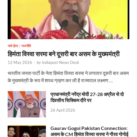
Uttarakhand Government News: मुख्यमंत्री पुष्कर सिंह ध
Noida Engineer Case: एसआईटी गठन पर मृतक के पिता न
BJP National President Nitin Nabin: निर्विरोध चुने गए 
नार्थ ईस्ट
/
राजनीति
New Jalpaiguri Railway Station: न्यू जलपाईगुड़ी रेलवे
हिमंता विस्वा सरमा बने दूसरी बार असम के मुख्यमंत्री
Jagran Forum: जागरण फोरम पर सीएम पुष्कर सिंह धामी
12 May 2026
-
by
Indiapost News Desk
Uttar Pradesh Politics: मुक्त कंठ से यूपी को सराहा, कहा 
भारतीय जनता पार्टी के नेता हिमंता विस्वा सरमा ने लगातार दूसरी बार असम
के मुख्यमंत्री के रूप में शपथ ग्रहण कर ली है राज्यपाल लक्ष्मण …
Vande Bharat Sleeper: देश को मिली पहली स्लीपर वन्दे भ
प्रधानमंत्री नरेंद्र मोदी 27-28 अप्रैल से दो
Vande Bharat Sleeper Update: वंदे भारत स्लीपर का कि
दिवसीय सिक्किम दौरे पर
Uttarakhand Calender 2026: मुख्यमंत्री पुष्कर सिंह धाम
26 April 2026
Start UP Summit: उद्यमिता, नवाचार और व्यापार हमारे संस्कार
Gaurav Gogoi Pakistan Connection:
Swami Vivekanand Jayanti: मुख्यमंत्री पुष्कर सिंह धामी 
असम के CM हिमंता विस्वा सरमा ने गौरव गोगोई