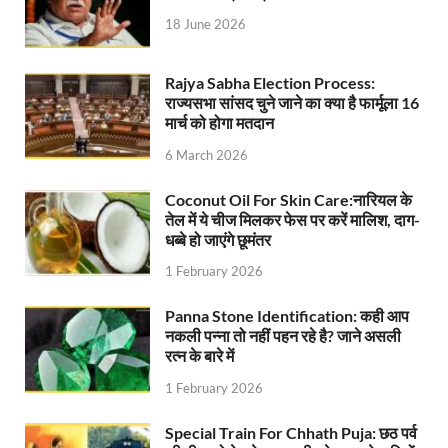
Ram Mandir Control Room: राम मंदिर की सुरक्षा को तै
18 June 2026
CM Dhami Meeting With Nitin Gadkari: बैठक में मुख्यम
Rajya Sabha Election Process:
Kalyan Singh Jayanti: अपने नाम को उत्तर प्रदेश के ‘कल्या
राज्यसभा सांसद चुने जाने का क्या है फार्मूला 16
मार्च को होगा मतदान
Kashi Volleyball Mahakumbh: काशी में होगा वॉलीबॉल 
6 March 2026
National Highway Project: मुख्यमंत्री राज्य की राष्ट्रीय र
Coconut Oil For Skin Care:नारियल के
तेल में ये चीज मिलकर फेस पर करें मालिश, दाग-
Vande Bharat Sleeper Train: वंदे भारत स्लीपर ट्रेन क
धब्बे हो जाएंगे छूमंतर
Khelo India Tribes Games: देश में पहली बार हो रहे खेलो इ
1 February 2026
CM Yogi Review Meeting: राजस्व के सभी मामलों का मेरिट
Panna Stone Identification: कही आप
नकली पन्ना तो नहीं पहन रहे है? जाने असली
छत्तीसगढ़ को मिला खेलो इंडिया ट्राइबल गेम्स, 14 फरवरी 2026 
रत्न के बारे में
Shikayat Se Samadhan: एक ही मंच पर जनता को मिला 
1 February 2026
CM Pushkar Singh Dhami: मुख्यमंत्री ने ‘जन-जन की सरक
Special Train For Chhath Puja: छठ पर्व