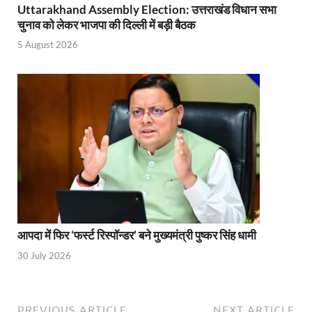
Uttarakhand Assembly Election: उत्तराखंड विधान सभा
चुनाव को लेकर भाजपा की दिल्ली में बड़ी बैठक
Katra Banihal Special Train: कटरा – बनिहाल के बीच 
5 August 2026
Aerial Survey: सीएम योगी के निर्देश पर उप मुख्यमंत्री व कृषि
Ancient Manuscripts: वैश्विक मंच तक पहुंचेगा भारतीय ज्ञ
Big Blueprint for Bastar: बस्तर के लिए बड़ा ब्लूप्रिंट: पी
Bhartendu Natya Akadami: मुख्यमंत्री ने देखी ‘आनंद मठ
Women E Rickshaw Pilots: यूपी में तैयार हो रही महिला
Mann Ki Baat: प्रधानमंत्री नरेंद्र मोदी ने देशवासियों को म
Jewar International Airport: यूपी में विकास अब घोषणा
आपदा में फिर ‘फर्स्ट रिस्पॉन्डर’ बने मुख्यमंत्री पुष्कर सिंह धामी
UP Anganwadi: मुख्यमंत्री योगी आदित्यनाथ को आंगनवाड़ी 
30 July 2026
Mandir Cluster Model: पुरा महादेव मंदिर का ‘मंदिर क्लस
MMMUT Girls Hostel: एमएमएमयूटी में साइबर फोरेंसिक रि
PREVIOUS ARTICLE
NEXT ARTICLE