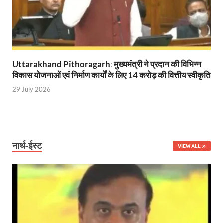
UP Diwas Program: विकसित भारत-विकसित उत्तर प्रदेश ’
Uttarakhand Uniform Scam: वर्दी घोटाले में सीएम धामी
Kapil Dev Agarwal: यूपी सरकार के मंत्री कपिल देव ने अ
Uttarakhand Tableau: भारत पर्व पर प्रदर्शित होगी “आत्मन
Uttarakhand Pithoragarh: मुख्यमंत्री ने प्रदान की विभिन्न
विकास योजनाओं एवं निर्माण कार्यों के लिए 14 करोड़ की वित्तीय स्वीकृति
NFPRC Workshop: एन.एफ.पी.आर.सी द्वारा सांसदों एवं विधा
29 July 2026
UP tableau Kartavya Path: कर्तव्य पथ पर नजर आएगी बुं
PM Gram Sadak Yojana: प्रधानमंत्री ग्राम सड़क योजना में
PM Gram Sadak Yojana: प्रधानमंत्री ग्राम सड़क योजना में
नार्थ-ईस्ट
VIEW ALL
Manrega Protest: मनरेगा कानून को खत्म किए जाने के विरोध में
UP Kaushal Disha: कौशल दिशा पोर्टल से ग्रामीण युवाओं क
Nitin Nabin: राष्ट्रीय अध्यक्ष बनने के बाद नितिन नवीन प्रद
World Economic Forum: भारत की आर्थिक मजबूती के लिए महत