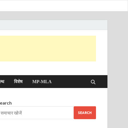
ल्थ
विशेष
MP-MLA
earch
SEARCH