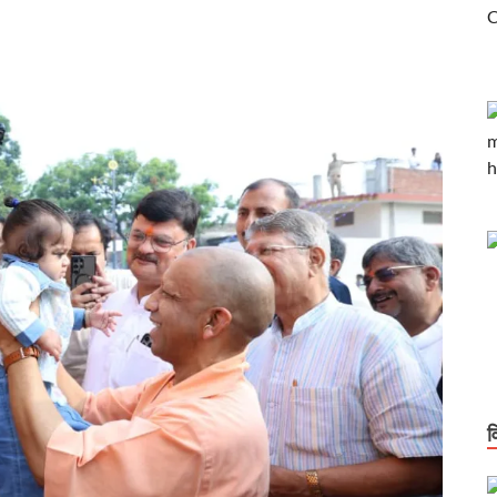
आगे आएं अखिलेशः मुख्यमंत्री
 एआई इम्पैक्ट समिट 2026’ में भारत के प्रमुख एआई नवाचार कार्यक्षेत्र के रूप में उभरा
एं, मौके पर दिए समाधान के आदेश
 और स्पीड के साथ स्केलेबिलिटी पर फोकस
जना का अनुभव भारत के भविष्य के हाई-स्पीड रेल नेटवर्क के लिए एक मजबूत नींव
ीड ट्रेनों का किराया जापान से 9 गुना और चीन से 3 गुना सस्ता है
करोड़ रूपये प्रस्तावित
टीम के खिलाफ एफआईआर
कास,रोजगार और आत्मनिर्भरता को नई ऊंचाई देने वाला बजट है।
व
 518 युवाओं को दी सरकारी नौकरी