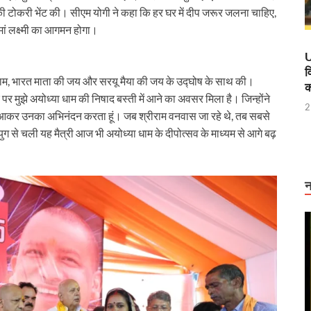
लों की टोकरी भेंट की। सीएम योगी ने कहा कि हर घर में दीप जरूर जलना चाहिए,
विशेष अनारक्षित ट्रेन का सफल संचालन
मां लक्ष्मी का आगमन होगा।
 मंत्री ने किया हवाई सर्वे
U
व
ीराम, भारत माता की जय और सरयू मैया की जय के उद्घोष के साथ की।
ान, कानपुर की प्राचीन पांडुलिपियां होंगी डिजिटल
क
पर मुझे अयोध्या धाम की निषाद बस्ती में आने का अवसर मिला है। जिन्होंने
2
एम और गृह मंत्री को प्रेजेंटेशन देंगे सीएम साय
 आकर उनका अभिनंदन करता हूं। जब श्रीराम वनवास जा रहे थे, तब सबसे
 से चली यह मैत्री आज भी अयोध्या धाम के दीपोत्सव के माध्यम से आगे बढ़
’ की नाट्य प्रस्तुति
 ई रिक्शा पायलटों की फौज
न
ूल मंत्र दिया कि “जो खेलेगा वो खिलेगा: मंत्री अनिल विज
 नहीं बल्कि परिणाम है, नोएडा इंटरनेशनल एयरपोर्ट साबित हुआ सफल उदाहरण
कार्यकर्ताओं, सहायिकाओं और मुख्य सेविकाओं को देंगे कई सौगात
्टर मॉडल’ बना मिसाल, आस्था- अर्थव्यवस्था और पर्यावरण संरक्षण का अनूठा संगम
सर्च लैब सीएम योगी ने किया उद्घाटन