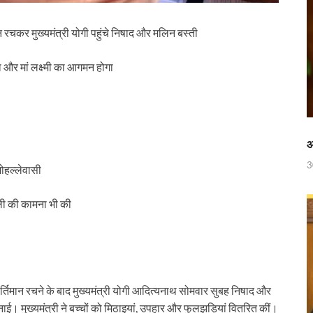
 रेलवे ने दिया बड़ा गिफ़्ट
 ‘जन जन की सरकार-जन जन के द्वार’ कार्यकम
 रचकर मुख्यमंत्री योगी पहुंचे निषाद और मलिन बस्ती
ी में
 और मां लक्ष्मी का आगमन होगा
ी देसाई समिति, लागू करने की प्रक्रिया शुरू
ाह पर, ट्राइबल यूथ हॉस्टल के युवाओं को मुख्यमंत्री का मार्गदर्शन
िवेश सुविधा पोर्टल को भी मुख्यमंत्री नायब सिंह सैनी ने किया लॉन्च
आ
3
मोहल्लेवासी
पुस्तक
नी की अध्यक्षता में उद्योगपतियों के साथ उच्च स्तरीय बैठक
ाली की कामना भी की
च्चों संग दिखे Sachin Tendulkar
ी होगी अब और बेहतर निगरानी
र्तिमान रचने के बाद मुख्यमंत्री योगी आदित्यनाथ सोमवार सुबह निषाद और
ाई। मुख्यमंत्री ने बच्चों को मिठाइयां, उपहार और फुलझड़ियां वितरित कीं।
 लेकर सीएम धामी का सख्त एक्शन प्लान तैयार