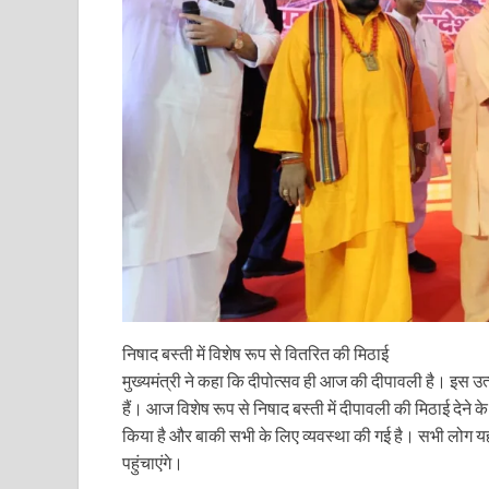
Indian Railway Action: भारतीय रेलवे की बड़ी करवाई, आ
NCBC Chairman: साध्वी निरंजन ज्योति बनी राष्ट्रीय पिछ
मिलावटखोरों पर और कसेगा सरकार का शिकंजा
Pateshvari Mata Darshan: मुख्यमंत्री ने किए मां पाटेश्व
She Leads Bharat: अंतर्राष्ट्रीय महिला दिवस 2026 के उपल
Sabka Sath Sabka Vikas: प्रधानमंत्री नरेन्द्र मोदी 9 म
Holi Mahotsava: CM धामी ने कलश संगीत द्वारा आयोजित 
Chhattisgarh Budget 2026-27: बस्तर के विकास का व्
निषाद बस्ती में विशेष रूप से वितरित की मिठाई
मुख्यमंत्री ने कहा कि दीपोत्सव ही आज की दीपावली है। इस 
First Cabinet Meeting In Seva Tirth: भारत की विकास यात्
हैं। आज विशेष रूप से निषाद बस्ती में दीपावली की मिठाई देने क
Gomati River: गोमती को स्वच्छ बनाने के लिए आज जुटेंगे 
किया है और बाकी सभी के लिए व्यवस्था की गई है। सभी लोग य
पहुंचाएंगे।
Railway Appointment Update: राजेश कुमार पांडे ने उत्तर 