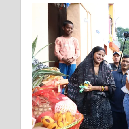
Shri Krishna Jaman bhumi: श्रीकृष्ण जन्मभूमि के लिए 
आईएसबीटी-मसूरी डायवर्जन कॉरिडोर का स्थलीय निरीक्षण
India AI Impact Summit 2026: एमआईबी का पवेलियन ‘इंडिया
सीएम धामी हरिद्वार में एक्शन मोड में – चौपाल में सुनी समस्या
UP Budget 2026- 27: योगी सरकार का सेफ्टी, स्टेबिलिटी
Bullet Train Project: मुंबई-अहमदाबाद बुलेट ट्रेन परियो
Vande Bharat Express Train: वंदे भारत जैसी सेमी-हाई स्प
UP Budget 2026: आवास एवं शहरी नियोजन के लिए 7,705 
Guskhor Pandit: घूसखोर पंडत’ फिल्म के निर्देशक व 
Union Budget Update: केंद्रीय बजट उत्तर प्रदेश के वि
Job Scheme For Youth: धामी सरकार ने प्रति माह औसत