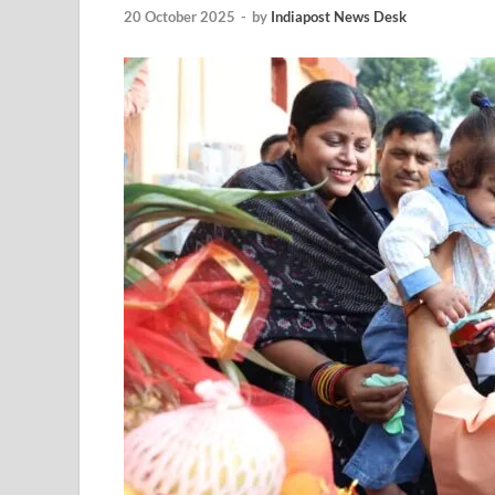
Uttarakhand Female Boxer: मुख्यमंत्री धामी से मिलीं अंतर
20 October 2025
-
by
Indiapost News Desk
UP Kanwar Yatra: कांवड़ यात्रा से पहले सभी धार्मिक स्थलों प
Bharat Tex 2026: टेक्सटाइल निवेश के प्रमुख गंतव्य के रूप
Shri Ram Mandir: श्रीराम मंदिर चढ़ावा चोरी के आरोपियो
CM Yogi Barabanki Visit: मुख्यमंत्री योगी आदित्यनाथ सोम
The Kshitij Show: द क्षितिज शो में पहुंचे जुयाल और नि
Lok Sanvardhan Parva: देहरादून में मुख्यमंत्री पुष्कर सिंह ध
West Bengal Rajya Sabha By-Election: चुनाव आयोग न
Shri Kashi Vishwanath Mandir: उत्तरकाशी में CM पुष्कर सिं
Dr.Teejan Bai: विश्वविख्यात पंडवानी गायिका, पद्म विभूष
Khatipura Mega Coach Care Terminal: खातीपुरा में 205