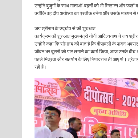
उन्होंने बुजुर्गों के साथ माताओं-बहनों को भी मिष्ठान्न और फ
Katra Banihal Special Train: कटरा – बनिहाल के बीच 
क्योंकि वह दीप अयोध्या का प्रतीक बनेगा और उसके माध्यम से 
Aerial Survey: सीएम योगी के निर्देश पर उप मुख्यमंत्री व कृषि
जय श्रीराम के उद्घोष से की शुरुआत
कार्यक्रम की शुरुआत मुख्यमंत्री योगी आदित्यनाथ ने जय श्र
Ancient Manuscripts: वैश्विक मंच तक पहुंचेगा भारतीय ज्ञ
उन्होंने कहा कि सौभाग्य की बात है कि दीपावली के पावन अवसर 
Big Blueprint for Bastar: बस्तर के लिए बड़ा ब्लूप्रिंट: पी
जीवन भर दूसरों को पार लगाने का कार्य किया, आज उनके बीच
पहले मित्रता और सहयोग के लिए निषादराज ही आए थे। त्रेतायुग
Bhartendu Natya Akadami: मुख्यमंत्री ने देखी ‘आनंद मठ
रही है।
Women E Rickshaw Pilots: यूपी में तैयार हो रही महिला
Mann Ki Baat: प्रधानमंत्री नरेंद्र मोदी ने देशवासियों को म
Jewar International Airport: यूपी में विकास अब घोषणा
UP Anganwadi: मुख्यमंत्री योगी आदित्यनाथ को आंगनवाड़ी 
Mandir Cluster Model: पुरा महादेव मंदिर का ‘मंदिर क्लस
MMMUT Girls Hostel: एमएमएमयूटी में साइबर फोरेंसिक रि