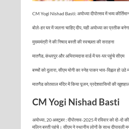
Sundarpura Railway Station: खाटू श्याम जी के भक्तो को
Jan-Jan Ki Sarkar Abhiyan: 4 जुलाई से फिर शुरु होगा
CM Yogi Nishad Basti: अयोध्या दीपोत्सव में भव्य कीर्तिमान
आ गई यूपी बीजेपी संगठन की लिस्ट, देखिए कौन-कौन है इस सूच
बोले-हर घर में जलना चाहिए दीप, यही अयोध्या का प्रतीक बनेगा
Chhattisgarh UCC: छत्तीसगढ़ में UCC का खाका तैयार करेग
मुख्यमंत्री ने की निषाद बस्ती की स्वच्छता की सराहना
राजमिस्त्री, किसान और शिक्षक परिवारों के बेटे यूपीएससी की र
मातगैड, कंधरपुर और अभिरामदास वार्ड में घर-घर पहुंचे सीएम
9New Sectoral Policy: 9 नई सेक्टोरल पॉलिसी, एक स्मार्ट न
बच्चों को दुलारा, सीएम योगी का स्नेह पाकर भाव-विह्वल हो उठे 
संयुक्त निदेशक के एस चौहान ने मुख्यमंत्री को भेंट की अपनी 
New haryana Industrial Policy: मुख्यमंत्री नायब सिंह सै
मातगैड कोतवाल मंदिर में किया पूजन, प्रदेशवासियों की खुशह
Baster’s New Picture: बस्तर की नई तस्वीर: मैदान में ब
CM Yogi Nishad Basti
पीएम मोदी के संबोधन की बड़ी बातें
Modern Composite Sleepers: एआई की मदद से ट्रैक क
अयोध्या, 20 अक्टूबर : दीपोत्सव-2025 में रविवार को दो-दो की
मलिन बस्ती पहुंचे। सीएम ने स्थानीय लोगों के साथ दीपावली मन
Char Dham Yatra Action Plan: चारधाम यात्रा-2026 को