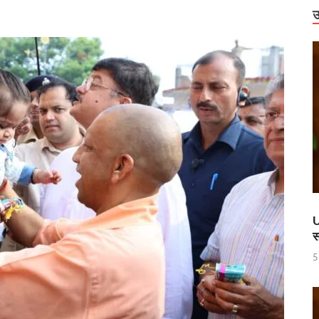
राष्ट्रीय स्तर पर पदक जीतने वाली उत्तराखंड की महिला मुक्केबाज, मुख्यमंत्री ने किया सम्मा
उ
र होंगे विद्युत सुरक्षा के विशेष इंतजाम
 में उभरा उत्तर प्रदेश
ं को वीआईपी सुविधा मिलने की खबरों का जेल प्रशासन ने किया खंडन
वार को बाराबंकी दौरे पर रहेंगे, विकास परियोजनाओं की देंगे सौगात
हारिका NM
ामी एवं केंद्रीय मंत्री किरेन रिजिजू ने किया छठे ‘लोक संवर्धन पर्व’ का शुभारंभ
े पश्चिम बंगाल की 3 राज्यसभा सीट पर उपचुनाव का किया ऐलान
U
स
ह धामी के CM के रूप में 5 वर्ष पूर्ण होने पर श्री काशी विश्वनाथ मंदिर में विशेष पूजा-अर्चन
5
ण डॉ. तीजन बाई के निधन
 करोड़ की लागत से बना हाईटेक टर्मिनल, अब ऐसे होगा कोचो का मेंटेनेंस