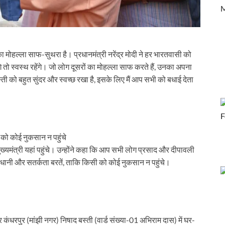
 का नया केंद्र, 101 यूनिट्स को भूमि आवंटन
ड़ा 3.7 करोड़ के पार पहुंचा
िनिर्माण पहल को मजबूती: स्टार इन्फोमैटिक
 मोहल्ला साफ-सुथरा है। प्रधानमंत्री नरेंद्र मोदी ने हर भारतवासी को
ंगे तो स्वस्थ रहेंगे। जो लोग दूसरों का मोहल्ला साफ करते हैं, उनका अपना
ें खाना चाहिए
 को बहुत सुंदर और स्वच्छ रखा है, इसके लिए मैं आप सभी को बधाई देता
ा होता है
ना को क्या दिया तोहफा जाने
बजट जाने 10 बड़ी बातें
को कोई नुकसान न पहुंचे
का निधन बारामती प्लेन क्रैश में एनसीपी के की गई
 मुख्यमंत्री यहां पहुंचे। उन्होंने कहा कि आप सभी लोग प्रसाद और दीपावली
ानी और सतर्कता बरतें, ताकि किसी को कोई नुकसान न पहुंचे।
 की सशक्त झलक
ं पहली बार 26 जनवरी को फहराया गया तिरंगा
म केशव प्रसाद मौर्य
र कंधरपुर (मांझी नगर) निषाद बस्ती (वार्ड संख्या-01 अभिराम दास) में घर-