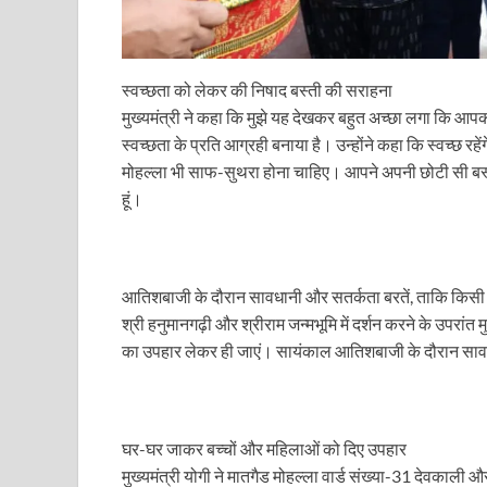
YEIDA Emerges: यीडा बना मेडिकल डिवाइस मैन्युफैक्चरिंग
House of Himalayas: हाउस आफ हिमालयाज बिक्री का आंक
स्वच्छता को लेकर की निषाद बस्ती की सराहना
Star Infomatic: बजट 2026–27 से भारत की डिजिटल और व
मुख्यमंत्री ने कहा कि मुझे यह देखकर बहुत अच्छा लगा कि आपका
स्वच्छता के प्रति आग्रही बनाया है। उन्होंने कहा कि स्वच्छ रहे
Benefits of Peanuts: सर्दियों में कितनी मूंगफली एक दिन म
मोहल्ला भी साफ-सुथरा होना चाहिए। आपने अपनी छोटी सी बस्ती
Sapne Me Aag Dekhna: सपने में आग देखना का मतलब क्य
हूं।
Budget Day: वित्त मंत्री निर्मला सीतारमण वाराणसी और पट
Budget 2026: वित्त मंत्री निर्मला सीतारमण पेश कर रही है 
आतिशबाजी के दौरान सावधानी और सतर्कता बरतें, ताकि किसी 
Ajit Pawar Death: महाराष्ट्र के उपमुख्यमंत्री अजित पवार 
श्री हनुमानगढ़ी और श्रीराम जन्मभूमि में दर्शन करने के उपरांत
का उपहार लेकर ही जाएं। सायंकाल आतिशबाजी के दौरान सावध
भारत पर्व में उत्तराखण्ड की झांकी ‘आत्मनिर्भर उत्तराखण्ड’
Bastar Story: बस्तर में लोकतंत्र की नई सुबह 47 गांवों मे
घर-घर जाकर बच्चों और महिलाओं को दिए उपहार
UP Deputy CM KP Maurya: प्रयागराज पहुंचे डिप्टी सीए
मुख्यमंत्री योगी ने मातगैड मोहल्ला वार्ड संख्या-31 देवकाली औ