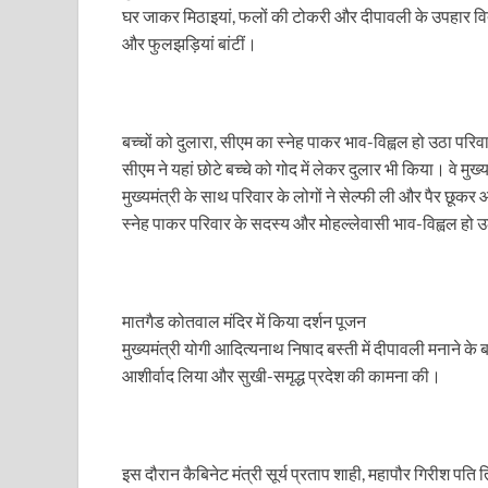
UP Diwas Program: विकसित भारत-विकसित उत्तर प्रदेश ’
घर जाकर मिठाइयां, फलों की टोकरी और दीपावली के उपहार वित
और फुलझड़ियां बांटीं।
Uttarakhand Uniform Scam: वर्दी घोटाले में सीएम धामी
Kapil Dev Agarwal: यूपी सरकार के मंत्री कपिल देव ने अ
Uttarakhand Tableau: भारत पर्व पर प्रदर्शित होगी “आत्मन
बच्चों को दुलारा, सीएम का स्नेह पाकर भाव-विह्वल हो उठा परिव
सीएम ने यहां छोटे बच्चे को गोद में लेकर दुलार भी किया। वे म
NFPRC Workshop: एन.एफ.पी.आर.सी द्वारा सांसदों एवं विधा
मुख्यमंत्री के साथ परिवार के लोगों ने सेल्फी ली और पैर छूकर
स्नेह पाकर परिवार के सदस्य और मोहल्लेवासी भाव-विह्वल हो 
UP tableau Kartavya Path: कर्तव्य पथ पर नजर आएगी बुं
PM Gram Sadak Yojana: प्रधानमंत्री ग्राम सड़क योजना में
PM Gram Sadak Yojana: प्रधानमंत्री ग्राम सड़क योजना में
मातगैड कोतवाल मंदिर में किया दर्शन पूजन
मुख्यमंत्री योगी आदित्यनाथ निषाद बस्ती में दीपावली मनाने के
Manrega Protest: मनरेगा कानून को खत्म किए जाने के विरोध में
आशीर्वाद लिया और सुखी-समृद्ध प्रदेश की कामना की।
UP Kaushal Disha: कौशल दिशा पोर्टल से ग्रामीण युवाओं क
Nitin Nabin: राष्ट्रीय अध्यक्ष बनने के बाद नितिन नवीन प्रद
इस दौरान कैबिनेट मंत्री सूर्य प्रताप शाही, महापौर गिरीश पति 
World Economic Forum: भारत की आर्थिक मजबूती के लिए महत