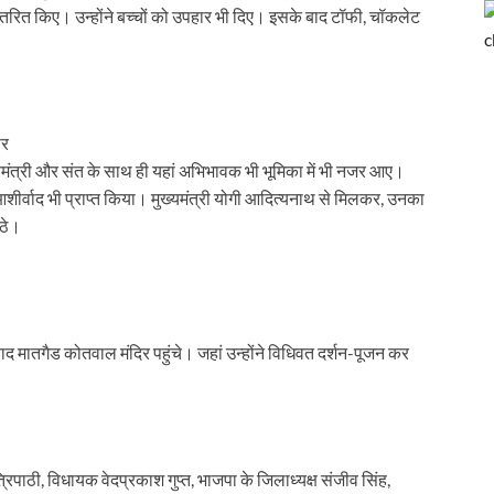
’की थीम पर दिल्ली हाट में उत्तर प्रदेश दिवस-2026 का हुआ भव्य आयोजन
रित किए। उन्होंने बच्चों को उपहार भी दिए। इसके बाद टॉफी, चॉकलेट
 ने दिए DIG के निलंबन के आदेश
धिकारियों के साथ की बैठक
िर्भर उत्तराखण्ड” की झांकी
ार
ुख्यमंत्री और संत के साथ ही यहां अभिभावक भी भूमिका में भी नजर आए।
यकों के लिए नीति-विमर्श वर्कशॉप
 आशीर्वाद भी प्राप्त किया। मुख्यमंत्री योगी आदित्यनाथ से मिलकर, उनका
उठे।
देलखंड की शान, यूपी की झांकी में दिखेगी विरासत और विकास की एकजुट तस्वीर
 लापरवाही पर कड़ी कार्रवाई-उप मुख्यमंत्री केशव प्रसाद मौर्य
 लापरवाही पर कड़ी कार्रवाई-उप मुख्यमंत्री केशव प्रसाद मौर्य
 बाद मातगैड कोतवाल मंदिर पहुंचे। जहां उन्होंने विधिवत दर्शन-पूजन कर
 दिल्ली में जुटेंगे देशभर के मनरेगा कार्यकर्ता
ो मिलेगा रोजगार का मार्ग
ेश अध्यक्ष और प्रभारियों के साथ कर रहे हैं बैठक
त्रिपाठी, विधायक वेदप्रकाश गुप्त, भाजपा के जिलाध्यक्ष संजीव सिंह,
्वपूर्ण मंच है वर्ल्ड इकनॉमिक फोरम : मुख्यमंत्री डॉ. यादव