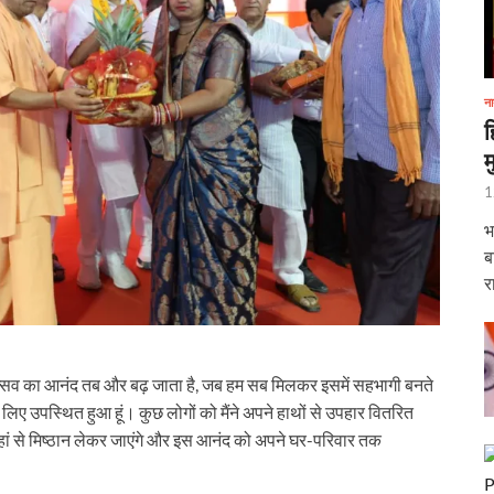
ईआरसीटीसी पर जुर्माना ठोका
ड़ा आयोग की अध्यक्ष
ना
ह
म
री के दर्शन-पूजन
1
क्ष्य में कर्तव्य पथ पर ‘शक्ति वॉक’ का आयोजन किया गया
भ
ार्च को “सबका साथ सबका विकास – जनता की आकांक्षाओं को पूरा करना” विषय पर बजट के बाद आय
ब
र
होली महोत्सव का शुभारंभ किया
यापक रोडमैप तैयार
उत्सव का आनंद तब और बढ़ जाता है, जब हम सब मिलकर इसमें सहभागी बनते
रा में एक नया आरंभ,‘सेवा तीर्थ’ में प्रथम कैबिनेट बैठक
े लिए उपस्थित हुआ हूं। कुछ लोगों को मैंने अपने हाथों से उपहार वितरित
दिग्गज
हां से मिष्ठान लेकर जाएंगे और इस आनंद को अपने घर-परिवार तक
रेलवे के महाप्रबंधक के रूप में कार्यभार संभाला