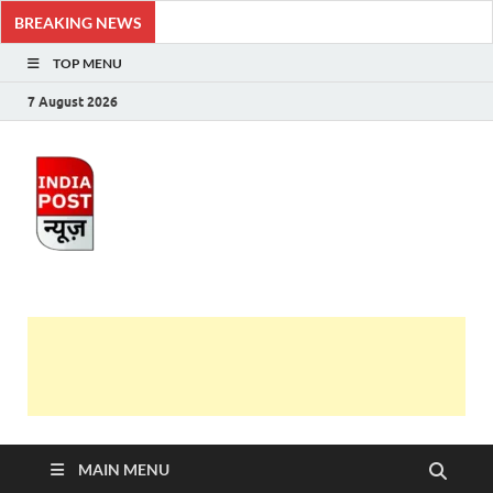
BREAKING NEWS
TOP MENU
7 August 2026
India Post News
Latest India News in Hindi, Breaking News, Hindi
Samachar
MAIN MENU