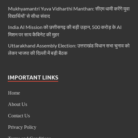
Bastar Mobile Network: बस्तर के कोंडापल्ली में पहली 
Mukhyamantri Yuva Vidharthi Manthan: सीएम धामी करेंगे युवा
Skill Development & Polytechnic Courses: हरियाणा की
विद्यार्थियों’ से सीधा संवाद
Haridwar Kumbh: हरिद्वार में होने वाले कुंभ को लेकर बोले 
India AI Mission को छत्तीसगढ़ की बड़ी उड़ान, 500 करोड़ के AI
मिशन पर साय कैबिनेट की मुहर
Air Fare Issue: इंडिगो संकट के बीच बढ़े हुए हवाई किराए
Uttarakhand Assembly Election: उत्तराखंड विधान सभा चुनाव को
UP Detention Centre: यूपी में घुसपैठ हूं पर बड़ी कार्रवाई 
लेकर भाजपा की दिल्ली में बड़ी बैठक
MP CP Joshi Meeting With Mandaviya: सांसद सीपी जोशी
UP BJP State President: उत्तरप्रदेश को जल्द मिलेगा प्
IMPORTANT LINKS
Navneet Sehgal Resignation: प्रसार भारती के अध्यक्ष
Home
Lok Sabha 5G Service: चित्तौडगढ़ सांसद सीपी जोशी ने लोकस
About Us
Chhattisgarh Naxal Operation: मुख्यमंत्री विष्णु देव साय
Contact Us
President Putin Delhi Visit: रूसी राष्ट्रपति Putin गुरुव
Privacy Policy
PM Kisan Yojana: पीएम-किसान योजना के अंतर्गत राजस्थान 