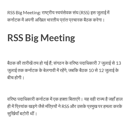
Dr.Teejan Bai: विश्वविख्यात पंडवानी गायिका, पद्म विभूष
RSS Big Meeting: राष्ट्रीय स्वयंसेवक संघ (RSS) इस जुलाई में
Khatipura Mega Coach Care Terminal: खातीपुरा में 205
कर्नाटक में अपनी अखिल भारतीय प्रांत प्रचारक बैठक करेगा।
Sundarpura Railway Station: खाटू श्याम जी के भक्तो को
RSS Big Meeting
Jan-Jan Ki Sarkar Abhiyan: 4 जुलाई से फिर शुरु होगा
आ गई यूपी बीजेपी संगठन की लिस्ट, देखिए कौन-कौन है इस सूच
Chhattisgarh UCC: छत्तीसगढ़ में UCC का खाका तैयार करेग
बैठक की तारीखें तय हो गई हैं; संगठन के वरिष्ठ पदाधिकारी 7 जुलाई से 13
जुलाई तक कर्नाटक के बेलगावी में रहेंगे, जबकि बैठक 10 से 12 जुलाई के
राजमिस्त्री, किसान और शिक्षक परिवारों के बेटे यूपीएससी की र
बीच होगी।
9New Sectoral Policy: 9 नई सेक्टोरल पॉलिसी, एक स्मार्ट न
संयुक्त निदेशक के एस चौहान ने मुख्यमंत्री को भेंट की अपनी 
वरिष्ठ पदाधिकारी कर्नाटक में एक हफ़्ता बिताएंगे। यह वही राज्य है जहाँ हाल
New haryana Industrial Policy: मुख्यमंत्री नायब सिंह सै
ही में प्रियांक खड़गे जैसे मंत्रियों ने RSS और उसके प्रमुख पर हमला करके
सुर्खियाँ बटोरी थीं।
Baster’s New Picture: बस्तर की नई तस्वीर: मैदान में ब
पीएम मोदी के संबोधन की बड़ी बातें