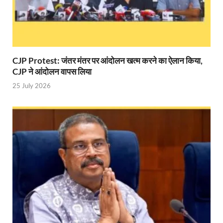
Union Budget Update: केंद्रीय बजट उत्तर प्रदेश के वि
Job Scheme For Youth: धामी सरकार ने प्रति माह औसत
YEIDA Emerges: यीडा बना मेडिकल डिवाइस मैन्युफैक्चरिंग
CJP Protest: जंतर मंतर पर आंदोलन खत्म करने का ऐलान किया,
House of Himalayas: हाउस आफ हिमालयाज बिक्री का आंक
CJP ने आंदोलन वापस लिया
Star Infomatic: बजट 2026–27 से भारत की डिजिटल और व
25 July 2026
Benefits of Peanuts: सर्दियों में कितनी मूंगफली एक दिन म
Sapne Me Aag Dekhna: सपने में आग देखना का मतलब क्य
Budget Day: वित्त मंत्री निर्मला सीतारमण वाराणसी और पट
Budget 2026: वित्त मंत्री निर्मला सीतारमण पेश कर रही है 
Ajit Pawar Death: महाराष्ट्र के उपमुख्यमंत्री अजित पवार 
भारत पर्व में उत्तराखण्ड की झांकी ‘आत्मनिर्भर उत्तराखण्ड’