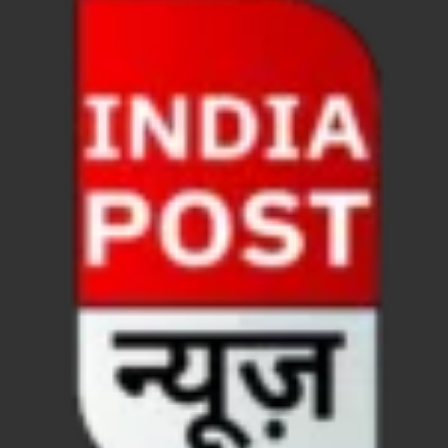
FSSAI: जांच में अंडे पूरी तरह सुरक्षित पाए गए: FSSAI अंडो
Anil Vij Statement: कांग्रेस का अविश्वास प्रस्ताव सदन मे
Chronic Kidney Disease: क्रोनिक किडनी डिजीज का मुका
Bihar NDA MP: बिहार एनडीए सांसदों ने बीजेपी राष्ट्रीय क
VB G Ram G Bill: बिल फाड़ना लोकतंत्र की हत्या – शिवर
Former DGP Prashant Kumar: उत्तर प्रदेश शिक्षा सेवा चय
Indian Railway New Policy: ट्रेन में भी एयरपोर्ट जैसा लग
Soil To Silk Exhibition: सॉइल टू सिल्क’ की अनूठी प्रदर्शन
GST Sudhar Book: सामाजिक न्याय, आर्थिक समानता और व
UP BJP State President: पंकज चौधरी बने उत्तर प्रदेश भा
BJP Working President Nitin Nabin: कौन है नितिन नवीन ज