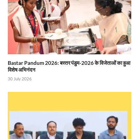
Gomati River: गोमती को स्वच्छ बनाने के लिए आज जुटेंगे 
Railway Appointment Update: राजेश कुमार पांडे ने उत्तर 
Shri Krishna Jaman bhumi: श्रीकृष्ण जन्मभूमि के लिए 
आईएसबीटी-मसूरी डायवर्जन कॉरिडोर का स्थलीय निरीक्षण
India AI Impact Summit 2026: एमआईबी का पवेलियन ‘इंडिया
Bastar Pandum 2026: बस्तर पंडुम-2026 के विजेताओं का हुआ
सीएम धामी हरिद्वार में एक्शन मोड में – चौपाल में सुनी समस्या
विशेष अभिनंदन
30 July 2026
UP Budget 2026- 27: योगी सरकार का सेफ्टी, स्टेबिलिटी
Bullet Train Project: मुंबई-अहमदाबाद बुलेट ट्रेन परियो
Vande Bharat Express Train: वंदे भारत जैसी सेमी-हाई स्प
UP Budget 2026: आवास एवं शहरी नियोजन के लिए 7,705 
Guskhor Pandit: घूसखोर पंडत’ फिल्म के निर्देशक व 