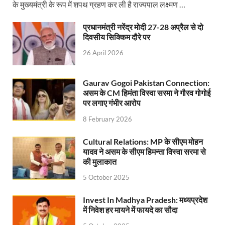
Jan-Jan Ki Sarkar: धामी मॉडल ने शासन को जनता के द्वार 
के मुख्यमंत्री के रूप में शपथ ग्रहण कर ली है राज्यपाल लक्ष्मण …
Ankita Bhandari Case: अंकिता भंडारी केस से संबंधित सोशल
प्रधानमंत्री नरेंद्र मोदी 27-28 अप्रैल से दो
दिवसीय सिक्किम दौरे पर
Uttarakhandi Song Launch: मुख्यमंत्री ने पैंली-पैंली ब
26 April 2026
Uttarkhand Development Project: मुख्यमंत्री ने विभ
Gaurav Gogoi Pakistan Connection:
Aravalli Satyagraha Yatra: अरावली की रक्षा के लिए ‘अराव
असम के CM हिमंता विस्वा सरमा ने गौरव गोगोई
पर लगाए गंभीर आरोप
Rhythm of the Universe: यशोभूमि में ‘रिदम ऑफ यूनिव
8 February 2026
Voter Mapping: मतदाता मैपिंग आसान बनाने के लिए आपसी स
Cultural Relations: MP के सीएम मोहन
PM Adarsh Gram Yojana: योगी सरकार का बड़ा कदम, अनुसू
यादव ने असम के सीएम हिमन्ता विस्वा सरमा से
की मुलाकात
Rabri Devi Residence: रात के अंधेरे में खाली होने लगा 
5 October 2025
Nainital Winter Carnival: मुख्यमंत्री पुष्कर सिंह धामी ने
Invest In Madhya Pradesh: मध्यप्रदेश
Railway West Bengal Project: भारतीय रेलवे ने पश्चिम बंगा
में निवेश हर मायने में फायदे का सौदा
PM Modi Lucknow Visit… जब मंच से पीएम मोदी ने की सीएम