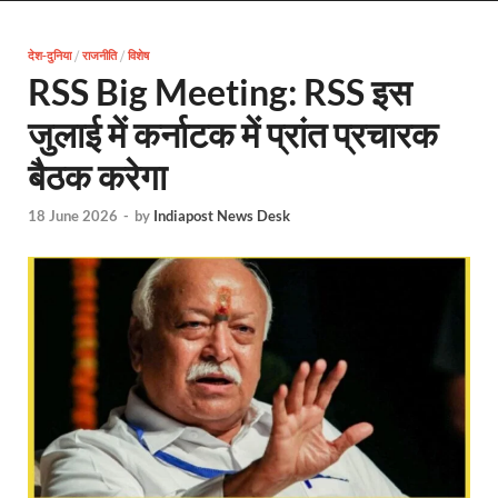
EV Charging Station: यूपी में 238 नए पब्लिक ईवी चार्जि
देश-दुनिया
/
राजनीति
/
विशेष
Pateshwari Drvi: मुख्यमंत्री योगी आदित्यनाथ ने किए मां पा
RSS Big Meeting: RSS इस
Uttarakhand Female Boxer: मुख्यमंत्री धामी से मिलीं अंतर
जुलाई में कर्नाटक में प्रांत प्रचारक
UP Kanwar Yatra: कांवड़ यात्रा से पहले सभी धार्मिक स्थलों प
बैठक करेगा
Bharat Tex 2026: टेक्सटाइल निवेश के प्रमुख गंतव्य के रूप
18 June 2026
-
by
Indiapost News Desk
Shri Ram Mandir: श्रीराम मंदिर चढ़ावा चोरी के आरोपियो
CM Yogi Barabanki Visit: मुख्यमंत्री योगी आदित्यनाथ सोम
The Kshitij Show: द क्षितिज शो में पहुंचे जुयाल और नि
Lok Sanvardhan Parva: देहरादून में मुख्यमंत्री पुष्कर सिंह ध
West Bengal Rajya Sabha By-Election: चुनाव आयोग न
Shri Kashi Vishwanath Mandir: उत्तरकाशी में CM पुष्कर सिं