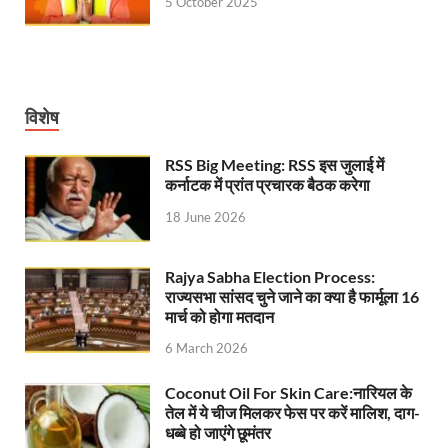
5 October 2025
Nitin Nabin News: चुनाव में प्रचंड बहुमत में बीएलए 2 ने 
Northern Railway News: उत्तर रेलवे ने हिमाचल प्रदेश के 
UP Rain Basera: योगी सरकार यात्रियों की सुरक्षा के लिए सतर
विशेष
Nidhi Yojana: उत्तर प्रदेश में महिला उद्यमिता को मिला र
RSS Big Meeting: RSS इस जुलाई में
कर्नाटक में प्रांत प्रचारक बैठक करेगा
Indramani Badoni Jayanti: उत्तराखंड के गांधी को सीएम
18 June 2026
CM Yogi meets Sify Chairman Raju Vegesna: मुख्यमंत्
Rajya Sabha Election Process:
Nitin Nabin Bihar Visit: बिहार दौरे पर रहेंगे बीजेपी के क
राज्यसभा सांसद चुने जाने का क्या है फार्मूला 16
मार्च को होगा मतदान
Kisan Samman Diwas: किसान सम्मान दिवस’ मनाएगी य
6 March 2026
UP Vidhan Sabha Budget: योगी सरकार ने विधानसभा में
Coconut Oil For Skin Care:नारियल के
UP Vidhan Sabha:देश में दो नमूने हैं, जब कोई चर्चा होती है
तेल में ये चीज मिलकर फेस पर करें मालिश, दाग-
धब्बे हो जाएंगे छूमंतर
UP Rain Basera: ठंड में आने वाले फरियादियों के लिए रैनबसेर