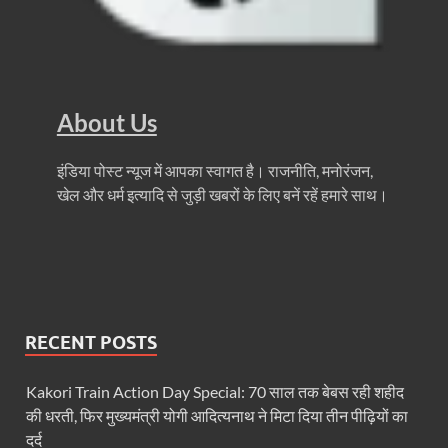
Ummeed Portal: उम्मीद पोर्टल पर यूपी ने रचा इतिहास, ऑनल
दिल्ली में चमकेगा मध्यप्रदेश – संस्कृति, कला और परंपरा का
धरती का स्वास्थ्य सही रहेगा तभी बची रहेगी सृष्टिः योगी आदि
About Us
4 Years Achievements Of Uttarakhand Government: 
इंडिया पोस्ट न्यूज में आपका स्वागत है। राजनीति, मनोरंजन,
Jairam Ramesh On BJP: श्यामा प्रसाद मुखर्जी के मुस्लिम
खेल और धर्म इत्यादि से जुड़ी खबरों के लिए बनें रहें हमारे साथ।
AIIMS Rishikesh: केन्द्रीय स्वास्थ्य मंत्री जेपी नड्डा से स
Kashi Tamil Sangamm: भारत सरकार भाषाई पुनर्जागरण,संस्
Ayushman Yojana: मुख्यमंत्री ने 142 नवनियुक्त असिस्टेंट
Mutul Fund SIP: सिर्फ 2000 महीने जमा करके कैसे बन गए
RECENT POSTS
Vande Matram In Parilament: वंदे मातरम पर संसद में होग
Kakori Train Action Day Special: 70 साल तक बेबस रही शहीद
Manas Khand Mala Yojana: मुख्यमंत्री धामी ने किया 1
की धरती, फिर मुख्यमंत्री योगी आदित्यनाथ ने मिटा दिया तीन पीढ़ियों का
दर्द