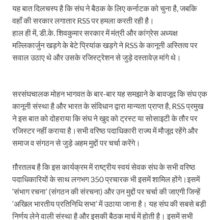
यह बात दिलचस्प है कि संघ ने बैठक के लिए कर्नाटक को चुना है, जबकि
Modern Composite Sleepers: एआई की मदद से ट्रैक क
वहाँ की सरकार लगातार RSS पर हमला करती रही है।
हाल ही में, डी.के. शिवकुमार सरकार में मंत्री और कांग्रेस अध्यक्ष
Char Dham Yatra Action Plan: चारधाम यात्रा-2026 को
मल्लिकार्जुन खड़गे के बेटे प्रियांक खड़गे ने RSS के कानूनी अस्तित्व पर
सवाल उठाए थे और उसके रजिस्ट्रेशन से जुड़े दस्तावेज़ मांगे थे।
Katra Banihal Special Train: कटरा – बनिहाल के बीच 
Aerial Survey: सीएम योगी के निर्देश पर उप मुख्यमंत्री व कृषि
सरसंघचालक मोहन भागवत के बार-बार यह समझाने के बावजूद कि संघ एक
Ancient Manuscripts: वैश्विक मंच तक पहुंचेगा भारतीय ज्ञ
कानूनी संस्था है और भारत के संविधान द्वारा मान्यता प्राप्त है, RSS प्रमुख
Big Blueprint for Bastar: बस्तर के लिए बड़ा ब्लूप्रिंट: पी
ने इस बात को दोहराया कि संघ ने खुद को ट्रस्ट या सोसाइटी के तौर पर
रजिस्टर नहीं कराया है।सभी वरिष्ठ पदाधिकारी राज्य में मौजूद रहेंगे और
Bhartendu Natya Akadami: मुख्यमंत्री ने देखी ‘आनंद मठ
समाज व संगठन से जुड़े अहम मुद्दों पर चर्चा करेंगे।
Women E Rickshaw Pilots: यूपी में तैयार हो रही महिला
ग़ौरतलब है कि इस कार्यक्रम में राष्ट्रीय स्वयं सेवक संघ के सभी वरिष्ठ
Mann Ki Baat: प्रधानमंत्री नरेंद्र मोदी ने देशवासियों को म
पदाधिकारियों के साथ लगभग 350 प्रचारक भी इसमें शामिल होंगे।इसमें
‘संभाग रचना’ (संगठन की संरचना) और उन मुद्दों पर चर्चा की जाएगी जिन्हें
Jewar International Airport: यूपी में विकास अब घोषणा
‘अखिल भारतीय प्रतिनिधि सभा’ में उठाया जाना है। यह संघ की सबसे बड़ी
UP Anganwadi: मुख्यमंत्री योगी आदित्यनाथ को आंगनवाड़ी 
निर्णय लेने वाली संस्था है और इसकी बैठक मार्च में होती है। इसमें सभी