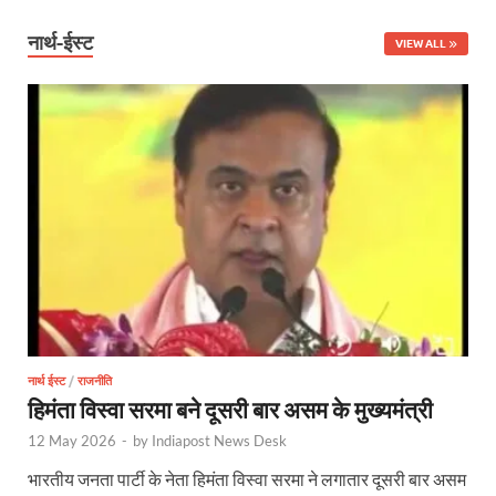
Shikayat Se Samadhan: एक ही मंच पर जनता को मिला 
नार्थ-ईस्ट
VIEW ALL
CM Pushkar Singh Dhami: मुख्यमंत्री ने ‘जन-जन की सरक
Bullet Train Date: बुलेट ट्रेन की आ गई तारीख कब चलेगी र
UP Police Recruitments: साल के आखिरी दिन युवाओं को य
UP Tourism: योगी सरकार के प्रयास से सनातन का लौटा वैभव,
Indian Railway Network: 2026 के लिए मंच तैयार करतीं
Severe cold wave: यूपी में 12वीं तक के सभी स्कूल 1 जनवर
Ghoda Library Nainital: CM पुष्कर सिंह धामी ने घोड़ा ल
Millets Organic Food Start UP : सीएम योगी की प्रेरणा से 
नार्थ ईस्ट
/
राजनीति
हिमंता विस्वा सरमा बने दूसरी बार असम के मुख्यमंत्री
Kuldeep Singh Sengar: CJI की अध्यक्षता वाली बेंच कुलद
12 May 2026
-
by
Indiapost News Desk
Kunda Raja Bhaiya: राजा भैया को मिला 1.5 करोड का तोहफ
भारतीय जनता पार्टी के नेता हिमंता विस्वा सरमा ने लगातार दूसरी बार असम