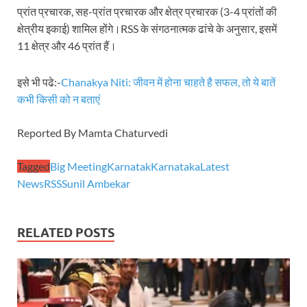
प्रांत प्रचारक, सह-प्रांत प्रचारक और क्षेत्र प्रचारक (3-4 प्रांतों की
Mandir Cluster Model: पुरा महादेव मंदिर का ‘मंदिर क्लस
क्षेत्रीय इकाई) शामिल होंगे।RSS के संगठनात्मक ढांचे के अनुसार, इसमें
11 क्षेत्र और 46 प्रांत हैं।
MMMUT Girls Hostel: एमएमएमयूटी में साइबर फोरेंसिक रि
Indian Railway Action: भारतीय रेलवे की बड़ी करवाई, आ
इसे भी पढे:-
Chanakya Niti: जीवन में होना चाहते है सफल, तो ये बातें
कभी किसी को न बताएं
NCBC Chairman: साध्वी निरंजन ज्योति बनी राष्ट्रीय पिछ
मिलावटखोरों पर और कसेगा सरकार का शिकंजा
Reported By Mamta Chaturvedi
Pateshvari Mata Darshan: मुख्यमंत्री ने किए मां पाटेश्व
Tagged
Big Meeting
Karnatak
Karnataka
Latest
News
RSS
Sunil Ambekar
She Leads Bharat: अंतर्राष्ट्रीय महिला दिवस 2026 के उपल
Sabka Sath Sabka Vikas: प्रधानमंत्री नरेन्द्र मोदी 9 म
RELATED POSTS
Holi Mahotsava: CM धामी ने कलश संगीत द्वारा आयोजित 
Chhattisgarh Budget 2026-27: बस्तर के विकास का व्
First Cabinet Meeting In Seva Tirth: भारत की विकास यात्