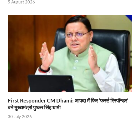
5 August 2026
Uttarakhand Young Leaders Dialogue: विकसित भारत के संक
Demand for Review of FRK Policy: ऍफ़आरके नीति पर प
Ram Mandir Control Room: राम मंदिर की सुरक्षा को तै
CM Dhami Meeting With Nitin Gadkari: बैठक में मुख्यम
Kalyan Singh Jayanti: अपने नाम को उत्तर प्रदेश के ‘कल्या
Kashi Volleyball Mahakumbh: काशी में होगा वॉलीबॉल 
National Highway Project: मुख्यमंत्री राज्य की राष्ट्रीय र
Vande Bharat Sleeper Train: वंदे भारत स्लीपर ट्रेन क
First Responder CM Dhami: आपदा में फिर ‘फर्स्ट रिस्पॉन्डर’
Khelo India Tribes Games: देश में पहली बार हो रहे खेलो इ
बने मुख्यमंत्री पुष्कर सिंह धामी
30 July 2026
CM Yogi Review Meeting: राजस्व के सभी मामलों का मेरिट
छत्तीसगढ़ को मिला खेलो इंडिया ट्राइबल गेम्स, 14 फरवरी 2026 