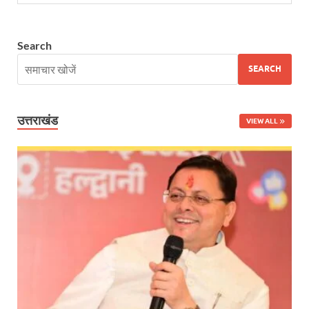
Nitin Nabin: राष्ट्रीय अध्यक्ष बनने के बाद नितिन नवीन प्रद
Search
World Economic Forum: भारत की आर्थिक मजबूती के लिए महत
SEARCH
Uttarakhand Government News: मुख्यमंत्री पुष्कर सिंह ध
Noida Engineer Case: एसआईटी गठन पर मृतक के पिता न
उत्तराखंड
VIEW ALL
BJP National President Nitin Nabin: निर्विरोध चुने गए 
New Jalpaiguri Railway Station: न्यू जलपाईगुड़ी रेलवे
Jagran Forum: जागरण फोरम पर सीएम पुष्कर सिंह धामी
Uttar Pradesh Politics: मुक्त कंठ से यूपी को सराहा, कहा 
Vande Bharat Sleeper: देश को मिली पहली स्लीपर वन्दे भ
Vande Bharat Sleeper Update: वंदे भारत स्लीपर का कि
Uttarakhand Calender 2026: मुख्यमंत्री पुष्कर सिंह धाम