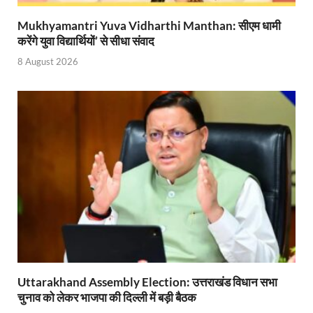
Start UP Summit: उद्यमिता, नवाचार और व्यापार हमारे संस्कार
Mukhyamantri Yuva Vidharthi Manthan: सीएम धामी
करेंगे युवा विद्यार्थियों’ से सीधा संवाद
Swami Vivekanand Jayanti: मुख्यमंत्री पुष्कर सिंह धामी 
8 August 2026
PM Modi Somnath Mandir: सोमनाथ में पीएम मोदी ने किय
Uttar Pradesh News: ‘आभार प्रधानमंत्री जी, डबल इंजन
UP AI App: सीएम योगी के मिशन को साकार कर रहा फतेहपुर,
Ashwini Vaishnaw: औपनिवेशिक मानसिकता से रेलवे को पूर
Aadhaar gets a face: भारतीय विशिष्ट पहचान प्राधिकरण
AI Start-Ups: प्रधानमंत्री ने भारतीय एआई स्टार्टअप्स के
Hindi Salahkar Samiti: विधि एवं न्याय मंत्रालय विधायी 
PANKHUDI Portal: पंखुड़ी पोर्टल का शुभारंभ,जानें क्या 
Uttarakhand Assembly Election: उत्तराखंड विधान सभा
चुनाव को लेकर भाजपा की दिल्ली में बड़ी बैठक
Gram Panchayat Adhar: ग्राम पंचायतों में भी बनेगा आधार, 