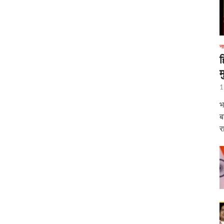
ना
ह
म
1
भ
ब
र