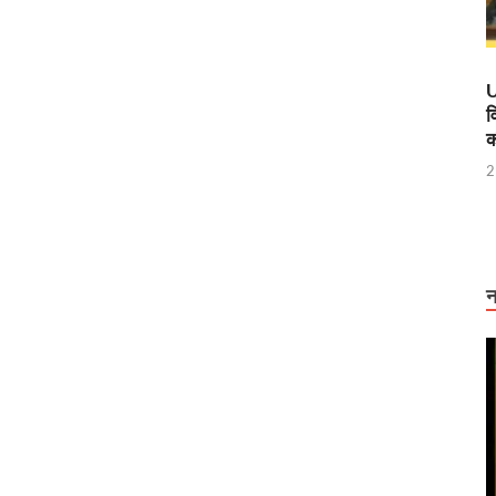
U
व
क
2
न