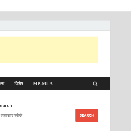
ल्थ
विशेष
MP-MLA
earch
SEARCH