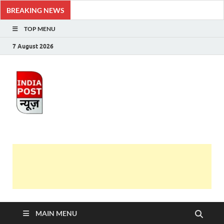
BREAKING NEWS
TOP MENU
7 August 2026
India Post News
Latest India News in Hindi, Breaking News, Hindi
Samachar
MAIN MENU