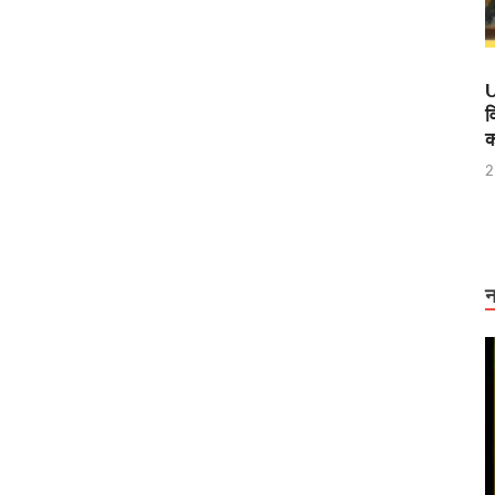
U
व
क
2
न