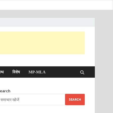
ल्थ
विशेष
MP-MLA
earch
SEARCH