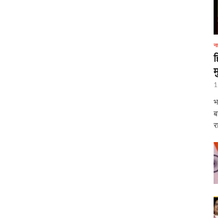
ना
ह
म
1
भ
ब
र