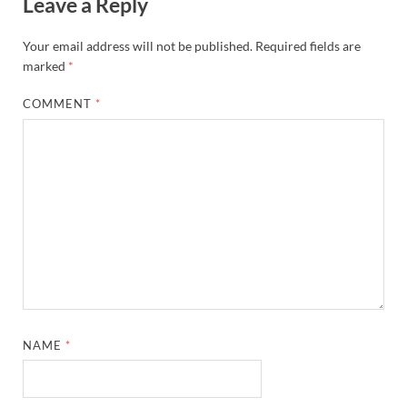
Leave a Reply
Bastar Story: बस्तर में लोकतंत्र की नई सुबह 47 गांवों मे
UP Deputy CM KP Maurya: प्रयागराज पहुंचे डिप्टी सीए
Your email address will not be published.
Required fields are
marked
*
UP Diwas Program: विकसित भारत-विकसित उत्तर प्रदेश ’
COMMENT
*
Uttarakhand Uniform Scam: वर्दी घोटाले में सीएम धामी
Kapil Dev Agarwal: यूपी सरकार के मंत्री कपिल देव ने अ
Uttarakhand Tableau: भारत पर्व पर प्रदर्शित होगी “आत्मन
NFPRC Workshop: एन.एफ.पी.आर.सी द्वारा सांसदों एवं विधा
UP tableau Kartavya Path: कर्तव्य पथ पर नजर आएगी बुं
PM Gram Sadak Yojana: प्रधानमंत्री ग्राम सड़क योजना में
PM Gram Sadak Yojana: प्रधानमंत्री ग्राम सड़क योजना में
NAME
*
Manrega Protest: मनरेगा कानून को खत्म किए जाने के विरोध में
UP Kaushal Disha: कौशल दिशा पोर्टल से ग्रामीण युवाओं क