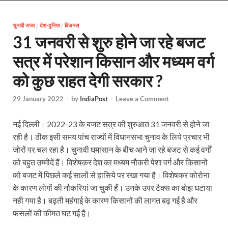
EV Charging Station: यूपी में 238 नए पब्लिक ईवी चार्जि
चुनावी राज्य
/
देश-दुनिया
/
बिजनस
Pateshwari Drvi: मुख्यमंत्री योगी आदित्यनाथ ने किए मां पा
31 जनवरी से शुरु होने जा रहे बजट
Uttarakhand Female Boxer: मुख्यमंत्री धामी से मिलीं अंतर
सत्र में परेशान किसान और मध्यम वर्ग
UP Kanwar Yatra: कांवड़ यात्रा से पहले सभी धार्मिक स्थलों प
को कुछ राहत देगी सरकार ?
Bharat Tex 2026: टेक्सटाइल निवेश के प्रमुख गंतव्य के रूप
29 January 2022
-
by
IndiaPost
-
Leave a Comment
Shri Ram Mandir: श्रीराम मंदिर चढ़ावा चोरी के आरोपियो
नई दिल्ली। 2022-23 के बजट सत्र की शुरुआत 31 जनवरी से होने जा
CM Yogi Barabanki Visit: मुख्यमंत्री योगी आदित्यनाथ सोम
रही है। ठीक इसी समय पांच राज्यों में विधानसभा चुनाव के लिये प्रचार भी
The Kshitij Show: द क्षितिज शो में पहुंचे जुयाल और नि
जोरों पर चल रहा है। चुनावी घमासान के बीच आने जा रहे बजट से कई वर्गों
को बहुत उम्मीदें हैं। विशेषकर देश का मध्यम नौकरी पेशा वर्ग और किसानों
Lok Sanvardhan Parva: देहरादून में मुख्यमंत्री पुष्कर सिंह ध
को बजट में पिछले कई सालों से हासिये पर रखा गया है। विशेषकर कोरोना
के कारण लोगों की नौकरियां जा चुकी हैं। उनके उपर टैक्स का बोझ घटाया
West Bengal Rajya Sabha By-Election: चुनाव आयोग न
नही गया है। बढ़ती महंगाई के कारण किसानों की लागत बढ़ गई है और
Shri Kashi Vishwanath Mandir: उत्तरकाशी में CM पुष्कर सिं
फसलों की कीमत घट गई है।