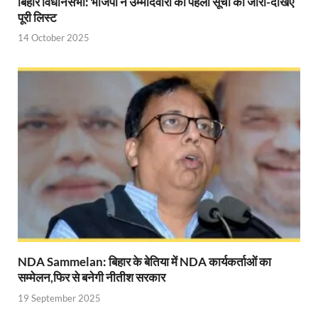
बिहार विधानसभा: भाजपा ने उम्मीदवारों की पहली सूची की जारी-देखिए
Gomati River: गोमती को स्वच्छ बनाने के लिए आज जुटेंगे 
पूरी लिस्ट
14 October 2025
Railway Appointment Update: राजेश कुमार पांडे ने उत्तर 
Shri Krishna Jaman bhumi: श्रीकृष्ण जन्मभूमि के लिए 
आईएसबीटी-मसूरी डायवर्जन कॉरिडोर का स्थलीय निरीक्षण
India AI Impact Summit 2026: एमआईबी का पवेलियन ‘इंडिया
सीएम धामी हरिद्वार में एक्शन मोड में – चौपाल में सुनी समस्या
UP Budget 2026- 27: योगी सरकार का सेफ्टी, स्टेबिलिटी
Bullet Train Project: मुंबई-अहमदाबाद बुलेट ट्रेन परियो
Vande Bharat Express Train: वंदे भारत जैसी सेमी-हाई स्प
NDA Sammelan: बिहार के बेतिया में NDA कार्यकर्ताओं का
UP Budget 2026: आवास एवं शहरी नियोजन के लिए 7,705 
सम्मेलन,फिर से बनेगी नीतीश सरकार
Guskhor Pandit: घूसखोर पंडत’ फिल्म के निर्देशक व 
19 September 2025