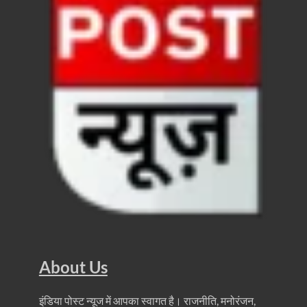
Ummeed Portal: उम्मीद पोर्टल पर यूपी ने रचा इतिहास, ऑनल
दिल्ली में चमकेगा मध्यप्रदेश – संस्कृति, कला और परंपरा का
धरती का स्वास्थ्य सही रहेगा तभी बची रहेगी सृष्टिः योगी आदि
4 Years Achievements Of Uttarakhand Government: 
Jairam Ramesh On BJP: श्यामा प्रसाद मुखर्जी के मुस्लिम
AIIMS Rishikesh: केन्द्रीय स्वास्थ्य मंत्री जेपी नड्डा से स
Kashi Tamil Sangamm: भारत सरकार भाषाई पुनर्जागरण,संस्
Ayushman Yojana: मुख्यमंत्री ने 142 नवनियुक्त असिस्टेंट
Mutul Fund SIP: सिर्फ 2000 महीने जमा करके कैसे बन गए
Vande Matram In Parilament: वंदे मातरम पर संसद में होग
About Us
Manas Khand Mala Yojana: मुख्यमंत्री धामी ने किया 1
इंडिया पोस्ट न्यूज में आपका स्वागत है। राजनीति, मनोरंजन,