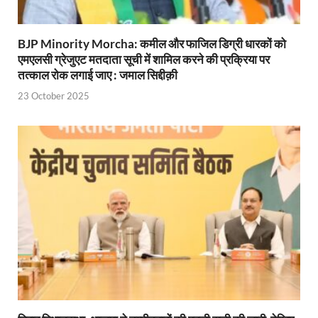
Mandir Cluster Model: पुरा महादेव मंदिर का ‘मंदिर क्लस
BJP Minority Morcha: कमील और फाजिल डिग्री धारकों को
MMMUT Girls Hostel: एमएमएमयूटी में साइबर फोरेंसिक रि
एमएलसी ग्रेजुएट मतदाता सूची में शामिल करने की प्रक्रिया पर
तत्काल रोक लगाई जाए : जमाल सिद्दीक़ी
Indian Railway Action: भारतीय रेलवे की बड़ी करवाई, आ
23 October 2025
NCBC Chairman: साध्वी निरंजन ज्योति बनी राष्ट्रीय पिछ
मिलावटखोरों पर और कसेगा सरकार का शिकंजा
Pateshvari Mata Darshan: मुख्यमंत्री ने किए मां पाटेश्व
She Leads Bharat: अंतर्राष्ट्रीय महिला दिवस 2026 के उपल
Sabka Sath Sabka Vikas: प्रधानमंत्री नरेन्द्र मोदी 9 म
Holi Mahotsava: CM धामी ने कलश संगीत द्वारा आयोजित 
Chhattisgarh Budget 2026-27: बस्तर के विकास का व्
First Cabinet Meeting In Seva Tirth: भारत की विकास यात्