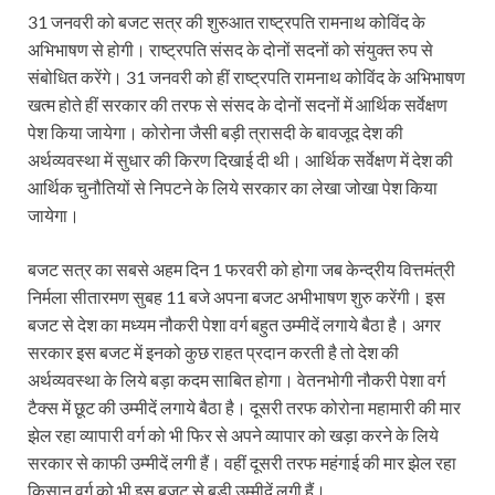
Dr.Teejan Bai: विश्वविख्यात पंडवानी गायिका, पद्म विभूष
31 जनवरी को बजट सत्र की शुरुआत राष्ट्रपति रामनाथ कोविंद के
Khatipura Mega Coach Care Terminal: खातीपुरा में 205
अभिभाषण से होगी। राष्ट्रपति संसद के दोनों सदनों को संयुक्त रुप से
संबोधित करेंगे। 31 जनवरी को हीं राष्ट्रपति रामनाथ कोविंद के अभिभाषण
Sundarpura Railway Station: खाटू श्याम जी के भक्तो को
खत्म होते हीं सरकार की तरफ से संसद के दोनों सदनों में आर्थिक सर्वेक्षण
पेश किया जायेगा। कोरोना जैसी बड़ी त्रासदी के बावजूद देश की
Jan-Jan Ki Sarkar Abhiyan: 4 जुलाई से फिर शुरु होगा
अर्थव्यवस्था में सुधार की किरण दिखाई दी थी। आर्थिक सर्वेक्षण में देश की
आ गई यूपी बीजेपी संगठन की लिस्ट, देखिए कौन-कौन है इस सूच
आर्थिक चुनौतियों से निपटने के लिये सरकार का लेखा जोखा पेश किया
जायेगा।
Chhattisgarh UCC: छत्तीसगढ़ में UCC का खाका तैयार करेग
बजट सत्र का सबसे अहम दिन 1 फरवरी को होगा जब केन्द्रीय वित्तमंत्री
राजमिस्त्री, किसान और शिक्षक परिवारों के बेटे यूपीएससी की र
निर्मला सीतारमण सुबह 11 बजे अपना बजट अभीभाषण शुरु करेंगी। इस
9New Sectoral Policy: 9 नई सेक्टोरल पॉलिसी, एक स्मार्ट न
बजट से देश का मध्यम नौकरी पेशा वर्ग बहुत उम्मीदें लगाये बैठा है। अगर
सरकार इस बजट में इनको कुछ राहत प्रदान करती है तो देश की
संयुक्त निदेशक के एस चौहान ने मुख्यमंत्री को भेंट की अपनी 
अर्थव्यवस्था के लिये बड़ा कदम साबित होगा। वेतनभोगी नौकरी पेशा वर्ग
New haryana Industrial Policy: मुख्यमंत्री नायब सिंह सै
टैक्स में छूट की उम्मीदें लगाये बैठा है। दूसरी तरफ कोरोना महामारी की मार
झेल रहा व्यापारी वर्ग को भी फिर से अपने व्यापार को खड़ा करने के लिये
Baster’s New Picture: बस्तर की नई तस्वीर: मैदान में ब
सरकार से काफी उम्मीदें लगी हैं। वहीं दूसरी तरफ महंगाई की मार झेल रहा
किसान वर्ग को भी इस बजट से बड़ी उम्मीदें लगी हैं।
पीएम मोदी के संबोधन की बड़ी बातें