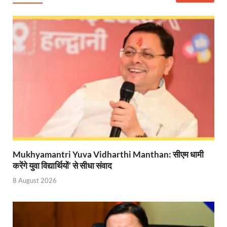
Start UP Summit: उद्यमिता, नवाचार और व्यापार हमारे संस्कार
Swami Vivekanand Jayanti: मुख्यमंत्री पुष्कर सिंह धामी 
PM Modi Somnath Mandir: सोमनाथ में पीएम मोदी ने किय
Uttar Pradesh News: ‘आभार प्रधानमंत्री जी, डबल इंजन
UP AI App: सीएम योगी के मिशन को साकार कर रहा फतेहपुर,
Ashwini Vaishnaw: औपनिवेशिक मानसिकता से रेलवे को पूर
Aadhaar gets a face: भारतीय विशिष्ट पहचान प्राधिकरण
Mukhyamantri Yuva Vidharthi Manthan: सीएम धामी
AI Start-Ups: प्रधानमंत्री ने भारतीय एआई स्टार्टअप्स के
करेंगे युवा विद्यार्थियों’ से सीधा संवाद
Hindi Salahkar Samiti: विधि एवं न्याय मंत्रालय विधायी 
8 August 2026
PANKHUDI Portal: पंखुड़ी पोर्टल का शुभारंभ,जानें क्या 
Gram Panchayat Adhar: ग्राम पंचायतों में भी बनेगा आधार, 