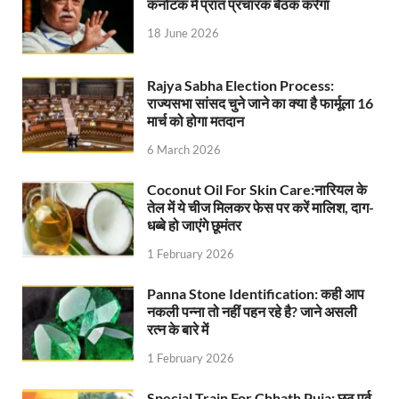
कर्नाटक में प्रांत प्रचारक बैठक करेगा
FCI News: पहली बार फूड कॉर्पोरेशन ऑफ इंडिया (FCI) फूडग्र
18 June 2026
Shakti Sadan Yojana: संकटग्रस्त महिलाओं के लिए सुरक्
Rajya Sabha Election Process:
UP Ayush App: योगी सरकार जल्द लांच करेगी आयुष एप, घर ब
राज्यसभा सांसद चुने जाने का क्या है फार्मूला 16
मार्च को होगा मतदान
CM Yogi Gift: मुख्यमंत्री योगी आदित्यनाथ ने लघु व सीमांत
6 March 2026
River Drone Survey Model: सीएम योगी के रिवर ड्रोन सर
Coconut Oil For Skin Care:नारियल के
Yuwa Sahkar Sammelan: मुख्यमंत्री ने डीएम वाराणसी व
तेल में ये चीज मिलकर फेस पर करें मालिश, दाग-
धब्बे हो जाएंगे छूमंतर
Delhi Air Pollution: फेफड़ों के लिए कितनी खतरनाक हुई
1 February 2026
Save Aravali Movement: क्या है अरावली की नई परिभाषा
Panna Stone Identification: कही आप
UP Cough Syrup Issue: कोडीन युक्त कफ सिरप मामले में
नकली पन्ना तो नहीं पहन रहे है? जाने असली
रत्न के बारे में
UP Road Safty: सड़क सुरक्षा के लिए मुख्यमंत्री का 4-ई मॉ
1 February 2026
KP Maurya Statement: माफिया और समाजवादी पार्टी एक दूस
Special Train For Chhath Puja: छठ पर्व