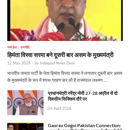
Jan-Jan Ki Sarkar: धामी मॉडल ने शासन को जनता के द्वार 
Ankita Bhandari Case: अंकिता भंडारी केस से संबंधित सोशल
Uttarakhandi Song Launch: मुख्यमंत्री ने पैंली-पैंली ब
Uttarkhand Development Project: मुख्यमंत्री ने विभ
Aravalli Satyagraha Yatra: अरावली की रक्षा के लिए ‘अराव
नार्थ ईस्ट
/
राजनीति
हिमंता विस्वा सरमा बने दूसरी बार असम के मुख्यमंत्री
Rhythm of the Universe: यशोभूमि में ‘रिदम ऑफ यूनिव
12 May 2026
-
by
Indiapost News Desk
Voter Mapping: मतदाता मैपिंग आसान बनाने के लिए आपसी स
भारतीय जनता पार्टी के नेता हिमंता विस्वा सरमा ने लगातार दूसरी बार असम
के मुख्यमंत्री के रूप में शपथ ग्रहण कर ली है राज्यपाल लक्ष्मण …
PM Adarsh Gram Yojana: योगी सरकार का बड़ा कदम, अनुसू
प्रधानमंत्री नरेंद्र मोदी 27-28 अप्रैल से दो
Rabri Devi Residence: रात के अंधेरे में खाली होने लगा 
दिवसीय सिक्किम दौरे पर
Nainital Winter Carnival: मुख्यमंत्री पुष्कर सिंह धामी ने
26 April 2026
Railway West Bengal Project: भारतीय रेलवे ने पश्चिम बंगा
Gaurav Gogoi Pakistan Connection:
PM Modi Lucknow Visit… जब मंच से पीएम मोदी ने की सीएम