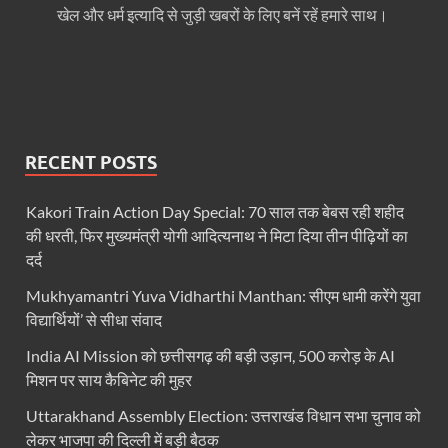
Bastar Mobile Network: बस्तर के कोंडापल्ली में पहली 
खेल और धर्म इत्यादि से जुड़ी खबरों के लिए बनें रहें हमारे साथ।
Skill Development & Polytechnic Courses: हरियाणा की
Haridwar Kumbh: हरिद्वार में होने वाले कुंभ को लेकर बोले 
Air Fare Issue: इंडिगो संकट के बीच बढ़े हुए हवाई किराए
RECENT POSTS
UP Detention Centre: यूपी में घुसपैठ हूं पर बड़ी कार्रवाई 
MP CP Joshi Meeting With Mandaviya: सांसद सीपी जोशी
Kakori Train Action Day Special: 70 साल तक बेबस रही शहीद
की धरती, फिर मुख्यमंत्री योगी आदित्यनाथ ने मिटा दिया तीन पीढ़ियों का
UP BJP State President: उत्तरप्रदेश को जल्द मिलेगा प्
दर्द
Navneet Sehgal Resignation: प्रसार भारती के अध्यक्ष
Mukhyamantri Yuva Vidharthi Manthan: सीएम धामी करेंगे युवा
विद्यार्थियों’ से सीधा संवाद
Lok Sabha 5G Service: चित्तौडगढ़ सांसद सीपी जोशी ने लोकस
India AI Mission को छत्तीसगढ़ की बड़ी उड़ान, 500 करोड़ के AI
Chhattisgarh Naxal Operation: मुख्यमंत्री विष्णु देव साय
मिशन पर साय कैबिनेट की मुहर
President Putin Delhi Visit: रूसी राष्ट्रपति Putin गुरुव
Uttarakhand Assembly Election: उत्तराखंड विधान सभा चुनाव को
लेकर भाजपा की दिल्ली में बड़ी बैठक
PM Kisan Yojana: पीएम-किसान योजना के अंतर्गत राजस्थान 