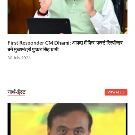
Shikayat Se Samadhan: एक ही मंच पर जनता को मिला 
CM Pushkar Singh Dhami: मुख्यमंत्री ने ‘जन-जन की सरक
Bullet Train Date: बुलेट ट्रेन की आ गई तारीख कब चलेगी र
UP Police Recruitments: साल के आखिरी दिन युवाओं को य
First Responder CM Dhami: आपदा में फिर ‘फर्स्ट रिस्पॉन्डर’
बने मुख्यमंत्री पुष्कर सिंह धामी
UP Tourism: योगी सरकार के प्रयास से सनातन का लौटा वैभव,
30 July 2026
Indian Railway Network: 2026 के लिए मंच तैयार करतीं
Severe cold wave: यूपी में 12वीं तक के सभी स्कूल 1 जनवर
Ghoda Library Nainital: CM पुष्कर सिंह धामी ने घोड़ा ल
नार्थ-ईस्ट
VIEW ALL
Millets Organic Food Start UP : सीएम योगी की प्रेरणा से 
Kuldeep Singh Sengar: CJI की अध्यक्षता वाली बेंच कुलद
Kunda Raja Bhaiya: राजा भैया को मिला 1.5 करोड का तोहफ