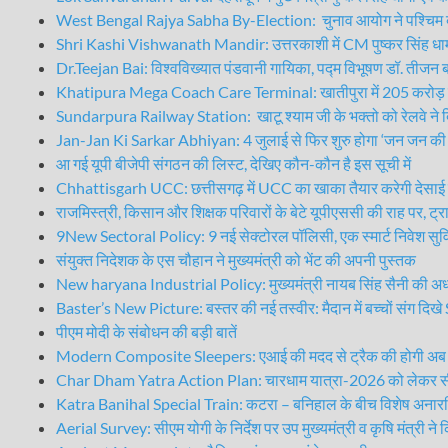
West Bengal Rajya Sabha By-Election: चुनाव आयोग ने पश्चिम ब
Shri Kashi Vishwanath Mandir: उत्तरकाशी में CM पुष्कर सिंह धामी के CM
Dr.Teejan Bai: विश्वविख्यात पंडवानी गायिका, पद्म विभूषण डॉ. तीजन 
Khatipura Mega Coach Care Terminal: खातीपुरा में 205 करोड़ की ल
Sundarpura Railway Station: खाटू श्याम जी के भक्तो को रेलवे ने द
Jan-Jan Ki Sarkar Abhiyan: 4 जुलाई से फिर शुरु होगा ‘जन जन की 
आ गई यूपी बीजेपी संगठन की लिस्ट, देखिए कौन-कौन है इस सूची में
Chhattisgarh UCC: छत्तीसगढ़ में UCC का खाका तैयार करेगी देसाई सम
राजमिस्त्री, किसान और शिक्षक परिवारों के बेटे यूपीएससी की राह पर, ट्रा
9New Sectoral Policy: 9 नई सेक्टोरल पॉलिसी, एक स्मार्ट निवेश सुविधा
संयुक्त निदेशक के एस चौहान ने मुख्यमंत्री को भेंट की अपनी पुस्तक
New haryana Industrial Policy: मुख्यमंत्री नायब सिंह सैनी की अध्यक्
Baster’s New Picture: बस्तर की नई तस्वीर: मैदान में बच्चों संग दि
पीएम मोदी के संबोधन की बड़ी बातें
Modern Composite Sleepers: एआई की मदद से ट्रैक की होगी अब 
Char Dham Yatra Action Plan: चारधाम यात्रा-2026 को लेकर सीएम
Katra Banihal Special Train: कटरा – बनिहाल के बीच विशेष अनारक
Aerial Survey: सीएम योगी के निर्देश पर उप मुख्यमंत्री व कृषि मंत्री ने क