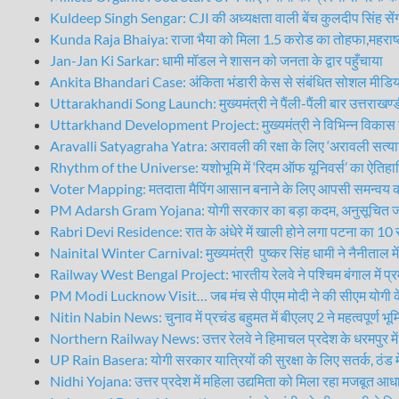
Kuldeep Singh Sengar: CJI की अध्यक्षता वाली बेंच कुलदीप सिंह से
Kunda Raja Bhaiya: राजा भैया को मिला 1.5 करोड का तोहफा,महराष्ट्
Jan-Jan Ki Sarkar: धामी मॉडल ने शासन को जनता के द्वार पहुँचाया
Ankita Bhandari Case: अंकिता भंडारी केस से संबंधित सोशल मीडिया पर 
Uttarakhandi Song Launch: मुख्यमंत्री ने पैंली-पैंली बार उत्तराखण
Uttarkhand Development Project: मुख्यमंत्री ने विभिन्न विकास 
Aravalli Satyagraha Yatra: अरावली की रक्षा के लिए ‘अरावली सत्याग्र
Rhythm of the Universe: यशोभूमि में ‘रिदम ऑफ यूनिवर्स’ का ऐत
Voter Mapping: मतदाता मैपिंग आसान बनाने के लिए आपसी समन्वय करें
PM Adarsh Gram Yojana: योगी सरकार का बड़ा कदम, अनुसूचित जाति बा
Rabri Devi Residence: रात के अंधेरे में खाली होने लगा पटना का 10 
Nainital Winter Carnival: मुख्यमंत्री पुष्कर सिंह धामी ने नैनीताल मे
Railway West Bengal Project: भारतीय रेलवे ने पश्चिम बंगाल में प्रमु
PM Modi Lucknow Visit… जब मंच से पीएम मोदी ने की सीएम योगी के क
Nitin Nabin News: चुनाव में प्रचंड बहुमत में बीएलए 2 ने महत्वपूर्ण भू
Northern Railway News: उत्तर रेलवे ने हिमाचल प्रदेश के धरमपुर में 
UP Rain Basera: योगी सरकार यात्रियों की सुरक्षा के लिए सतर्क, ठंड में
Nidhi Yojana: उत्तर प्रदेश में महिला उद्यमिता को मिला रहा मजबूत आध