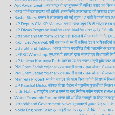
Ajit Pawar Death: महाराष्ट्र के उपमुख्यमंत्री अजित पवार का निधन बार
भारत पर्व में उत्तराखण्ड की झांकी ‘आत्मनिर्भर उत्तराखण्ड’ की सशक्त झ
Bastar Story: बस्तर में लोकतंत्र की नई सुबह 47 गांवों में पहली बार 
UP Deputy CM KP Maurya: प्रयागराज पहुंचे डिप्टी सीएम केशव प्र
UP Diwas Program: विकसित भारत-विकसित उत्तर प्रदेश ’’की थीम पर
Uttarakhand Uniform Scam: वर्दी घोटाले में सीएम धामी ने दिए DIG
Kapil Dev Agarwal: यूपी सरकार के मंत्री कपिल देव ने अधिकारियों 
Uttarakhand Tableau: भारत पर्व पर प्रदर्शित होगी “आत्मनिर्भर उत्तर
NFPRC Workshop: एन.एफ.पी.आर.सी द्वारा सांसदों एवं विधायकों के लि
UP tableau Kartavya Path: कर्तव्य पथ पर नजर आएगी बुंदेलखंड की श
PM Gram Sadak Yojana: प्रधानमंत्री ग्राम सड़क योजना में लापरवाही प
PM Gram Sadak Yojana: प्रधानमंत्री ग्राम सड़क योजना में लापरवाही प
Manrega Protest: मनरेगा कानून को खत्म किए जाने के विरोध में दिल्ली में
UP Kaushal Disha: कौशल दिशा पोर्टल से ग्रामीण युवाओं को मिलेगा र
Nitin Nabin: राष्ट्रीय अध्यक्ष बनने के बाद नितिन नवीन प्रदेश अध्यक्ष 
World Economic Forum: भारत की आर्थिक मजबूती के लिए महत्वपूर्ण मंच
Uttarakhand Government News: मुख्यमंत्री पुष्कर सिंह धामी के नेतृ
Noida Engineer Case: एसआईटी गठन पर मृतक के पिता ने जताया सं