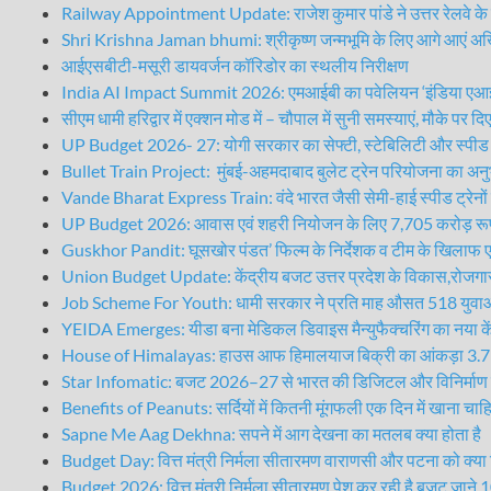
Railway Appointment Update: राजेश कुमार पांडे ने उत्तर रेलवे के मह
Shri Krishna Jaman bhumi: श्रीकृष्ण जन्मभूमि के लिए आगे आएं अखिल
आईएसबीटी-मसूरी डायवर्जन कॉरिडोर का स्थलीय निरीक्षण
India AI Impact Summit 2026: एमआईबी का पवेलियन ‘इंडिया एआई इम्पैक
सीएम धामी हरिद्वार में एक्शन मोड में – चौपाल में सुनी समस्याएं, मौके पर
UP Budget 2026- 27: योगी सरकार का सेफ्टी, स्टेबिलिटी और स्पीड
Bullet Train Project: मुंबई-अहमदाबाद बुलेट ट्रेन परियोजना का अनुभव
Vande Bharat Express Train: वंदे भारत जैसी सेमी-हाई स्पीड ट्रेनों 
UP Budget 2026: आवास एवं शहरी नियोजन के लिए 7,705 करोड़ रूपय
Guskhor Pandit: घूसखोर पंडत’ फिल्म के निर्देशक व टीम के खिल
Union Budget Update: केंद्रीय बजट उत्तर प्रदेश के विकास,रोजगार 
Job Scheme For Youth: धामी सरकार ने प्रति माह औसत 518 युवाओ
YEIDA Emerges: यीडा बना मेडिकल डिवाइस मैन्युफैक्चरिंग का नया कें
House of Himalayas: हाउस आफ हिमालयाज बिक्री का आंकड़ा 3.7 कर
Star Infomatic: बजट 2026–27 से भारत की डिजिटल और विनिर्माण प
Benefits of Peanuts: सर्दियों में कितनी मूंगफली एक दिन में खाना चाह
Sapne Me Aag Dekhna: सपने में आग देखना का मतलब क्या होता है
Budget Day: वित्त मंत्री निर्मला सीतारमण वाराणसी और पटना को क्या
Budget 2026: वित्त मंत्री निर्मला सीतारमण पेश कर रही है बजट जाने 10 