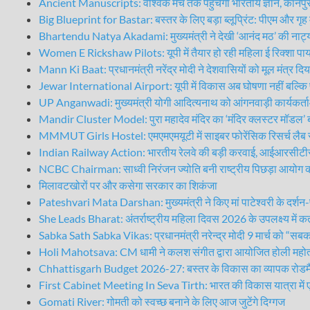
Ancient Manuscripts: वैश्विक मंच तक पहुंचेगा भारतीय ज्ञान, कानपुर 
Big Blueprint for Bastar: बस्तर के लिए बड़ा ब्लूप्रिंट: पीएम और गृह मंत
Bhartendu Natya Akadami: मुख्यमंत्री ने देखी ‘आनंद मठ’ की नाट्य 
Women E Rickshaw Pilots: यूपी में तैयार हो रही महिला ई रिक्शा प
Mann Ki Baat: प्रधानमंत्री नरेंद्र मोदी ने देशवासियों को मूल मंत्र दि
Jewar International Airport: यूपी में विकास अब घोषणा नहीं बल्कि
UP Anganwadi: मुख्यमंत्री योगी आदित्यनाथ को आंगनवाड़ी कार्यकर्ता
Mandir Cluster Model: पुरा महादेव मंदिर का ‘मंदिर क्लस्टर मॉडल’ ब
MMMUT Girls Hostel: एमएमएमयूटी में साइबर फोरेंसिक रिसर्च लैब स
Indian Railway Action: भारतीय रेलवे की बड़ी करवाई, आईआरसीटीसी 
NCBC Chairman: साध्वी निरंजन ज्योति बनी राष्ट्रीय पिछड़ा आयोग की
मिलावटखोरों पर और कसेगा सरकार का शिकंजा
Pateshvari Mata Darshan: मुख्यमंत्री ने किए मां पाटेश्वरी के दर्शन
She Leads Bharat: अंतर्राष्ट्रीय महिला दिवस 2026 के उपलक्ष्य में 
Sabka Sath Sabka Vikas: प्रधानमंत्री नरेन्द्र मोदी 9 मार्च को “स
Holi Mahotsava: CM धामी ने कलश संगीत द्वारा आयोजित होली महोत्
Chhattisgarh Budget 2026-27: बस्तर के विकास का व्यापक रोडमै
First Cabinet Meeting In Seva Tirth: भारत की विकास यात्रा में एक न
Gomati River: गोमती को स्वच्छ बनाने के लिए आज जुटेंगे दिग्गज