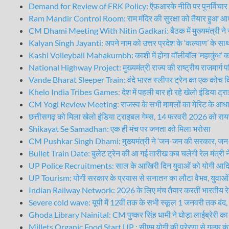
Demand for Review of FRK Policy: ऍफ़आरके नीति पर पुनर्विचार क
Ram Mandir Control Room: राम मंदिर की सुरक्षा को तैयार हुआ आध
CM Dhami Meeting With Nitin Gadkari: बैठक में मुख्यमंत्री ने र
Kalyan Singh Jayanti: अपने नाम को उत्तर प्रदेश के ‘कल्याण’ के साथ ज
Kashi Volleyball Mahakumbh: काशी में होगा वॉलीबॉल ‘महाकुंभ’ क
National Highway Project: मुख्यमंत्री राज्य की राष्ट्रीय राजमार्ग परिय
Vande Bharat Sleeper Train: वंदे भारत स्लीपर ट्रेन का एक कोच क
Khelo India Tribes Games: देश में पहली बार हो रहे खेलो इंडिया ट्राइब
CM Yogi Review Meeting: राजस्व के सभी मामलों का मेरिट के आधार प
छत्तीसगढ़ को मिला खेलो इंडिया ट्राइबल गेम्स, 14 फरवरी 2026 को रायपुर म
Shikayat Se Samadhan: एक ही मंच पर जनता को मिला भरोसा
CM Pushkar Singh Dhami: मुख्यमंत्री ने ‘जन-जन की सरकार, जन-जन क
Bullet Train Date: बुलेट ट्रेन की आ गई तारीख कब चलेगी रेल मंत्री न
UP Police Recruitments: साल के आखिरी दिन युवाओं को योगी आदित्यन
UP Tourism: योगी सरकार के प्रयास से सनातन का लौटा वैभव, युवाओं मे
Indian Railway Network: 2026 के लिए मंच तैयार करतीं भारतीय रे
Severe cold wave: यूपी में 12वीं तक के सभी स्कूल 1 जनवरी तक बंद, स
Ghoda Library Nainital: CM पुष्कर सिंह धामी ने घोड़ा लाईब्रेरी क
Millets Organic Food Start UP : सीएम योगी की प्रेरणा से गल्फ कंट्रीज