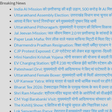
Breaking News
India AI Mission को छत्तीसगढ़ की बड़ी उड़ान, 500 करोड़ के AI मिश
Uttarakhand Assembly Election: उत्तराखंड विधान सभा चुनाव को ले
आपदा में फिर ‘फर्स्ट रिस्पॉन्डर’ बने मुख्यमंत्री पुष्कर सिंह धामी
Uttarakhand Pithoragarh: मुख्यमंत्री ने प्रदान की विभिन्न विकास योज
Jal Jeevan Mission: जल जीवन मिशन 2.0 पर छत्तीसगढ़ के सांसदों क
Paper Leak Mafia: पेपर लीक वाले नकल माफिया मिट्टी में मिला दिए जा
Dharmendra Pradhan Resignation: शिक्षा मंत्री धर्मेंद्र प्रधान ने 
CJP Protest Exposed: CJP प्रोटेस्ट को लेकर बड़ा खुलासा-दिल्ली
Mini Nandini Krishak Yojana :योगी सरकार की योजना से बदली किस
EV Charging Station: यूपी में 238 नए पब्लिक ईवी चार्जिंग स्टेशन और
Pateshwari Drvi: मुख्यमंत्री योगी आदित्यनाथ ने किए मां पाटेश्वरी के 
Uttarakhand Female Boxer: मुख्यमंत्री धामी से मिलीं अंतरराष्ट्रीय स
UP Kanwar Yatra: कांवड़ यात्रा से पहले सभी धार्मिक स्थलों पर होंगे विद
Bharat Tex 2026: टेक्सटाइल निवेश के प्रमुख गंतव्य के रूप में उभरा उत
Shri Ram Mandir: श्रीराम मंदिर चढ़ावा चोरी के आरोपियों को वीआईपी
CM Yogi Barabanki Visit: मुख्यमंत्री योगी आदित्यनाथ सोमवार को बारा
The Kshitij Show: द क्षितिज शो में पहुंचे जुयाल और निहारिका NM
Lok Sanvardhan Parva: देहरादून में मुख्यमंत्री पुष्कर सिंह धामी एवं केंद