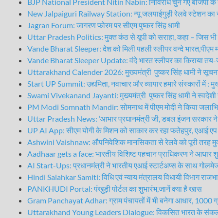
BJP National President Nitin Nabin: निर्विरोध चुने गए बीजेपी के नए
New Jalpaiguri Railway Station: न्यू जलपाईगुड़ी रेलवे स्टेशन का
Jagran Forum: जागरण फोरम पर सीएम पुष्कर सिंह धामी
Uttar Pradesh Politics: मुक्त कंठ से यूपी को सराहा, कहा – जिस भी प्
Vande Bharat Sleeper: देश को मिली पहली स्लीपर वन्दे भारत,पीएम मो
Vande Bharat Sleeper Update: वंदे भारत स्लीपर का किराया तय-जा
Uttarakhand Calender 2026: मुख्यमंत्री पुष्कर सिंह धामी ने सूचना 
Start UP Summit: उद्यमिता, नवाचार और व्यापार हमारे संस्कारों में : मुख
Swami Vivekanand Jayanti: मुख्यमंत्री पुष्कर सिंह धामी ने स्वदेशी 
PM Modi Somnath Mandir: सोमनाथ में पीएम मोदी ने किया जलाभिषेक
Uttar Pradesh News: ‘आभार प्रधानमंत्री जी, डबल इंजन सरकार ने 
UP AI App: सीएम योगी के मिशन को साकार कर रहा फतेहपुर, एआई एप से
Ashwini Vaishnaw: औपनिवेशिक मानसिकता से रेलवे को पूरी तरह मुक्
Aadhaar gets a face: भारतीय विशिष्ट पहचान प्राधिकरण ने आधार शु
AI Start-Ups: प्रधानमंत्री ने भारतीय एआई स्टार्टअप्स के साथ गोलमे
Hindi Salahkar Samiti: विधि एवं न्याय मंत्रालय विधायी विभाग राजभ
PANKHUDI Portal: पंखुड़ी पोर्टल का शुभारंभ,जानें क्या है खास
Gram Panchayat Adhar: ग्राम पंचायतों में भी बनेगा आधार, 1000 ग्राम 
Uttarakhand Young Leaders Dialogue: विकसित भारत के संकल्प को साक