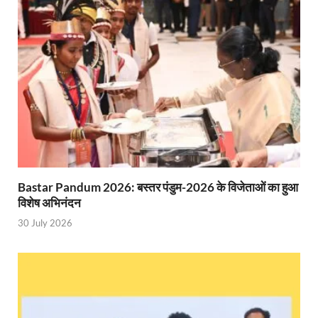
Katra Banihal Special Train: कटरा – बनिहाल के बीच 
Aerial Survey: सीएम योगी के निर्देश पर उप मुख्यमंत्री व कृषि
Ancient Manuscripts: वैश्विक मंच तक पहुंचेगा भारतीय ज्ञ
Big Blueprint for Bastar: बस्तर के लिए बड़ा ब्लूप्रिंट: पी
Bhartendu Natya Akadami: मुख्यमंत्री ने देखी ‘आनंद मठ
Women E Rickshaw Pilots: यूपी में तैयार हो रही महिला
Bastar Pandum 2026: बस्तर पंडुम-2026 के विजेताओं का हुआ
Mann Ki Baat: प्रधानमंत्री नरेंद्र मोदी ने देशवासियों को म
विशेष अभिनंदन
30 July 2026
Jewar International Airport: यूपी में विकास अब घोषणा
UP Anganwadi: मुख्यमंत्री योगी आदित्यनाथ को आंगनवाड़ी 
Mandir Cluster Model: पुरा महादेव मंदिर का ‘मंदिर क्लस
MMMUT Girls Hostel: एमएमएमयूटी में साइबर फोरेंसिक रि