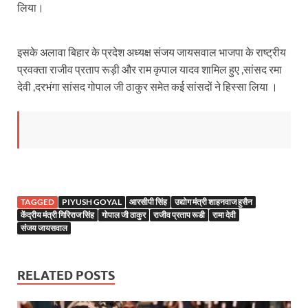
Sundarpura Railway Station: खाटू श्याम जी के भक्तो को
लिया।
Jan-Jan Ki Sarkar Abhiyan: 4 जुलाई से फिर शुरु होगा
इसके अलावा बिहार के प्रदेश अध्यक्ष संजय जायसवाल भाजपा के राष्ट्रीय
आ गई यूपी बीजेपी संगठन की लिस्ट, देखिए कौन-कौन है इस सूच
प्रवक्ता राजीव प्रताप रूड़ी और राम कृपाल यादव शामिल हुए ,सांसद रमा
Chhattisgarh UCC: छत्तीसगढ़ में UCC का खाका तैयार करेग
देवी ,दरभंगा सांसद गोपाल जी ठाकुर समेत कई सांसदों ने हिस्सा लिया ।
राजमिस्त्री, किसान और शिक्षक परिवारों के बेटे यूपीएससी की र
9New Sectoral Policy: 9 नई सेक्टोरल पॉलिसी, एक स्मार्ट न
संयुक्त निदेशक के एस चौहान ने मुख्यमंत्री को भेंट की अपनी 
New haryana Industrial Policy: मुख्यमंत्री नायब सिंह सै
TAGGED
PIYUSH GOYAL
आरसीपी सिंह
उद्योग मंत्री शाहनवाज हुसैन
केंद्रीय मंत्री गिरिराज सिंह
गोपाल जी ठाकुर
राजीव प्रताप रूडी
रामा देवी
Baster’s New Picture: बस्तर की नई तस्वीर: मैदान में ब
संजय जायसवाल
पीएम मोदी के संबोधन की बड़ी बातें
RELATED POSTS
Modern Composite Sleepers: एआई की मदद से ट्रैक क
Char Dham Yatra Action Plan: चारधाम यात्रा-2026 को