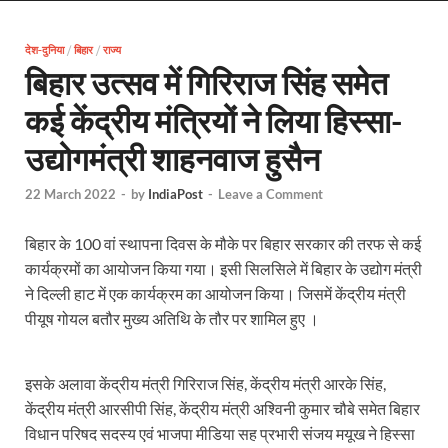
Uttarakhand Female Boxer: मुख्यमंत्री धामी से मिलीं अंतर
देश-दुनिया
/
बिहार
/
राज्य
UP Kanwar Yatra: कांवड़ यात्रा से पहले सभी धार्मिक स्थलों प
बिहार उत्सव में गिरिराज सिंह समेत
Bharat Tex 2026: टेक्सटाइल निवेश के प्रमुख गंतव्य के रूप
कई केंद्रीय मंत्रियों ने लिया हिस्सा-
Shri Ram Mandir: श्रीराम मंदिर चढ़ावा चोरी के आरोपियो
उद्योगमंत्री शाहनवाज हुसैन
CM Yogi Barabanki Visit: मुख्यमंत्री योगी आदित्यनाथ सोम
22 March 2022
-
by
IndiaPost
-
Leave a Comment
The Kshitij Show: द क्षितिज शो में पहुंचे जुयाल और नि
बिहार के 100 वां स्थापना दिवस के मौके पर बिहार सरकार की तरफ से कई
Lok Sanvardhan Parva: देहरादून में मुख्यमंत्री पुष्कर सिंह ध
कार्यक्रमों का आयोजन किया गया। इसी सिलसिले में बिहार के उद्योग मंत्री
West Bengal Rajya Sabha By-Election: चुनाव आयोग न
ने दिल्ली हाट में एक कार्यक्रम का आयोजन किया। जिसमें केंद्रीय मंत्री
पीयूष गोयल बतौर मुख्य अतिथि के तौर पर शामिल हुए ।
Shri Kashi Vishwanath Mandir: उत्तरकाशी में CM पुष्कर सिं
Dr.Teejan Bai: विश्वविख्यात पंडवानी गायिका, पद्म विभूष
इसके अलावा केंद्रीय मंत्री गिरिराज सिंह, केंद्रीय मंत्री आरके सिंह,
केंद्रीय मंत्री आरसीपी सिंह, केंद्रीय मंत्री अश्विनी कुमार चौबे समेत बिहार
Khatipura Mega Coach Care Terminal: खातीपुरा में 205
विधान परिषद सदस्य एवं भाजपा मीडिया सह प्रभारी संजय मयूख ने हिस्सा