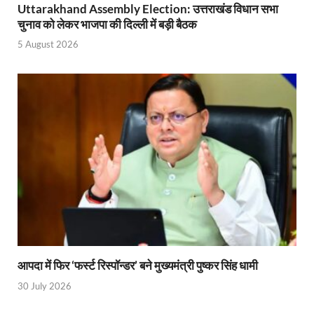
Uttarakhand Assembly Election: उत्तराखंड विधान सभा
PM Modi Somnath Mandir: सोमनाथ में पीएम मोदी ने किय
चुनाव को लेकर भाजपा की दिल्ली में बड़ी बैठक
5 August 2026
Uttar Pradesh News: ‘आभार प्रधानमंत्री जी, डबल इंजन
UP AI App: सीएम योगी के मिशन को साकार कर रहा फतेहपुर,
Ashwini Vaishnaw: औपनिवेशिक मानसिकता से रेलवे को पूर
Aadhaar gets a face: भारतीय विशिष्ट पहचान प्राधिकरण
AI Start-Ups: प्रधानमंत्री ने भारतीय एआई स्टार्टअप्स के
Hindi Salahkar Samiti: विधि एवं न्याय मंत्रालय विधायी 
PANKHUDI Portal: पंखुड़ी पोर्टल का शुभारंभ,जानें क्या 
Gram Panchayat Adhar: ग्राम पंचायतों में भी बनेगा आधार, 
आपदा में फिर ‘फर्स्ट रिस्पॉन्डर’ बने मुख्यमंत्री पुष्कर सिंह धामी
Uttarakhand Young Leaders Dialogue: विकसित भारत के संक
30 July 2026
Demand for Review of FRK Policy: ऍफ़आरके नीति पर प