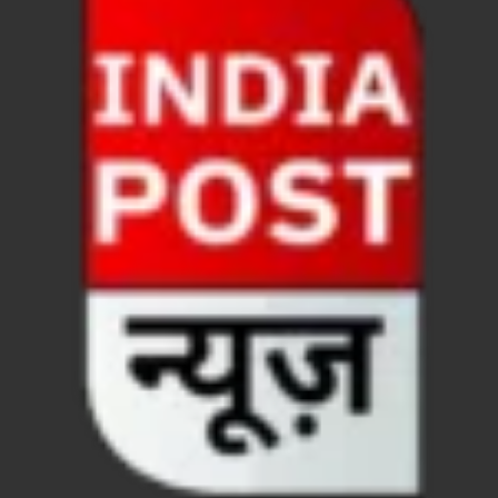
Chronic Kidney Disease: क्रोनिक किडनी डिजीज का मुका
Bihar NDA MP: बिहार एनडीए सांसदों ने बीजेपी राष्ट्रीय क
VB G Ram G Bill: बिल फाड़ना लोकतंत्र की हत्या – शिवर
Former DGP Prashant Kumar: उत्तर प्रदेश शिक्षा सेवा चय
Indian Railway New Policy: ट्रेन में भी एयरपोर्ट जैसा लग
Soil To Silk Exhibition: सॉइल टू सिल्क’ की अनूठी प्रदर्शन
GST Sudhar Book: सामाजिक न्याय, आर्थिक समानता और व
UP BJP State President: पंकज चौधरी बने उत्तर प्रदेश भा
BJP Working President Nitin Nabin: कौन है नितिन नवीन ज
Ummeed Portal: उम्मीद पोर्टल पर यूपी ने रचा इतिहास, ऑनल
दिल्ली में चमकेगा मध्यप्रदेश – संस्कृति, कला और परंपरा का