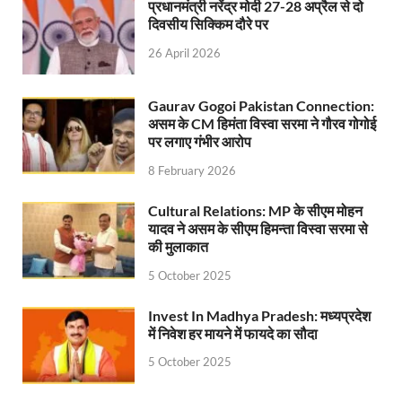
Uttarakhandi Song Launch: मुख्यमंत्री ने पैंली-पैंली ब
प्रधानमंत्री नरेंद्र मोदी 27-28 अप्रैल से दो
दिवसीय सिक्किम दौरे पर
Uttarkhand Development Project: मुख्यमंत्री ने विभ
26 April 2026
Aravalli Satyagraha Yatra: अरावली की रक्षा के लिए ‘अराव
Gaurav Gogoi Pakistan Connection:
Rhythm of the Universe: यशोभूमि में ‘रिदम ऑफ यूनिव
असम के CM हिमंता विस्वा सरमा ने गौरव गोगोई
पर लगाए गंभीर आरोप
Voter Mapping: मतदाता मैपिंग आसान बनाने के लिए आपसी स
8 February 2026
PM Adarsh Gram Yojana: योगी सरकार का बड़ा कदम, अनुसू
Cultural Relations: MP के सीएम मोहन
Rabri Devi Residence: रात के अंधेरे में खाली होने लगा 
यादव ने असम के सीएम हिमन्ता विस्वा सरमा से
की मुलाकात
Nainital Winter Carnival: मुख्यमंत्री पुष्कर सिंह धामी ने
5 October 2025
Railway West Bengal Project: भारतीय रेलवे ने पश्चिम बंगा
Invest In Madhya Pradesh: मध्यप्रदेश
PM Modi Lucknow Visit… जब मंच से पीएम मोदी ने की सीएम
में निवेश हर मायने में फायदे का सौदा
Nitin Nabin News: चुनाव में प्रचंड बहुमत में बीएलए 2 ने 
5 October 2025
Northern Railway News: उत्तर रेलवे ने हिमाचल प्रदेश के 