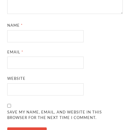
UP Diwas Program: विकसित भारत-विकसित उत्तर प्रदेश ’
Uttarakhand Uniform Scam: वर्दी घोटाले में सीएम धामी
Kapil Dev Agarwal: यूपी सरकार के मंत्री कपिल देव ने अ
NAME
*
Uttarakhand Tableau: भारत पर्व पर प्रदर्शित होगी “आत्मन
NFPRC Workshop: एन.एफ.पी.आर.सी द्वारा सांसदों एवं विधा
EMAIL
*
UP tableau Kartavya Path: कर्तव्य पथ पर नजर आएगी बुं
PM Gram Sadak Yojana: प्रधानमंत्री ग्राम सड़क योजना में
WEBSITE
PM Gram Sadak Yojana: प्रधानमंत्री ग्राम सड़क योजना में
Manrega Protest: मनरेगा कानून को खत्म किए जाने के विरोध में
UP Kaushal Disha: कौशल दिशा पोर्टल से ग्रामीण युवाओं क
SAVE MY NAME, EMAIL, AND WEBSITE IN THIS
Nitin Nabin: राष्ट्रीय अध्यक्ष बनने के बाद नितिन नवीन प्रद
BROWSER FOR THE NEXT TIME I COMMENT.
World Economic Forum: भारत की आर्थिक मजबूती के लिए महत