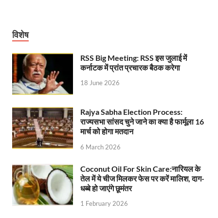
UP Rain Basera: योगी सरकार यात्रियों की सुरक्षा के लिए सतर
विशेष
Nidhi Yojana: उत्तर प्रदेश में महिला उद्यमिता को मिला र
Indramani Badoni Jayanti: उत्तराखंड के गांधी को सीएम
RSS Big Meeting: RSS इस जुलाई में
कर्नाटक में प्रांत प्रचारक बैठक करेगा
CM Yogi meets Sify Chairman Raju Vegesna: मुख्यमंत्
18 June 2026
Nitin Nabin Bihar Visit: बिहार दौरे पर रहेंगे बीजेपी के क
Rajya Sabha Election Process:
Kisan Samman Diwas: किसान सम्मान दिवस’ मनाएगी य
राज्यसभा सांसद चुने जाने का क्या है फार्मूला 16
मार्च को होगा मतदान
UP Vidhan Sabha Budget: योगी सरकार ने विधानसभा में
6 March 2026
UP Vidhan Sabha:देश में दो नमूने हैं, जब कोई चर्चा होती है
Coconut Oil For Skin Care:नारियल के
UP Rain Basera: ठंड में आने वाले फरियादियों के लिए रैनबसेर
तेल में ये चीज मिलकर फेस पर करें मालिश, दाग-
धब्बे हो जाएंगे छूमंतर
FCI News: पहली बार फूड कॉर्पोरेशन ऑफ इंडिया (FCI) फूडग्र
1 February 2026
Shakti Sadan Yojana: संकटग्रस्त महिलाओं के लिए सुरक्