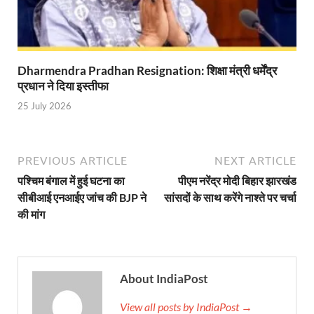
Shri Krishna Jaman bhumi: श्रीकृष्ण जन्मभूमि के लिए 
आईएसबीटी-मसूरी डायवर्जन कॉरिडोर का स्थलीय निरीक्षण
Dharmendra Pradhan Resignation: शिक्षा मंत्री धर्मेंद्र
India AI Impact Summit 2026: एमआईबी का पवेलियन ‘इंडिया
प्रधान ने दिया इस्तीफा
सीएम धामी हरिद्वार में एक्शन मोड में – चौपाल में सुनी समस्या
25 July 2026
UP Budget 2026- 27: योगी सरकार का सेफ्टी, स्टेबिलिटी
Bullet Train Project: मुंबई-अहमदाबाद बुलेट ट्रेन परियो
PREVIOUS ARTICLE
NEXT ARTICLE
पश्चिम बंगाल में हुई घटना का
पीएम नरेंद्र मोदी बिहार झारखंड
Vande Bharat Express Train: वंदे भारत जैसी सेमी-हाई स्प
सीबीआई एनआईए जांच की BJP ने
सांसदों के साथ करेंगे नाश्ते पर चर्चा
UP Budget 2026: आवास एवं शहरी नियोजन के लिए 7,705 
की मांग
Guskhor Pandit: घूसखोर पंडत’ फिल्म के निर्देशक व 
Union Budget Update: केंद्रीय बजट उत्तर प्रदेश के वि
About IndiaPost
Job Scheme For Youth: धामी सरकार ने प्रति माह औसत
View all posts by IndiaPost →