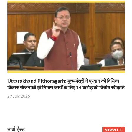
Ram Mandir Control Room: राम मंदिर की सुरक्षा को तै
CM Dhami Meeting With Nitin Gadkari: बैठक में मुख्यम
Kalyan Singh Jayanti: अपने नाम को उत्तर प्रदेश के ‘कल्या
Kashi Volleyball Mahakumbh: काशी में होगा वॉलीबॉल 
National Highway Project: मुख्यमंत्री राज्य की राष्ट्रीय र
Vande Bharat Sleeper Train: वंदे भारत स्लीपर ट्रेन क
Khelo India Tribes Games: देश में पहली बार हो रहे खेलो इ
Uttarakhand Pithoragarh: मुख्यमंत्री ने प्रदान की विभिन्न
विकास योजनाओं एवं निर्माण कार्यों के लिए 14 करोड़ की वित्तीय स्वीकृति
CM Yogi Review Meeting: राजस्व के सभी मामलों का मेरिट
29 July 2026
छत्तीसगढ़ को मिला खेलो इंडिया ट्राइबल गेम्स, 14 फरवरी 2026 
Shikayat Se Samadhan: एक ही मंच पर जनता को मिला 
CM Pushkar Singh Dhami: मुख्यमंत्री ने ‘जन-जन की सरक
नार्थ-ईस्ट
VIEW ALL