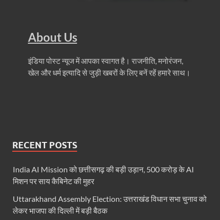
धरती का स्वास्थ्य सही रहेगा तभी बची रहेगी सृष्टिः योगी आदि
4 Years Achievements Of Uttarakhand Government: 
About Us
Jairam Ramesh On BJP: श्यामा प्रसाद मुखर्जी के मुस्लिम
इंडिया पोस्ट न्यूज में आपका स्वागत है। राजनीति, मनोरंजन,
AIIMS Rishikesh: केन्द्रीय स्वास्थ्य मंत्री जेपी नड्डा से स
खेल और धर्म इत्यादि से जुड़ी खबरों के लिए बनें रहें हमारे साथ।
Kashi Tamil Sangamm: भारत सरकार भाषाई पुनर्जागरण,संस्
Ayushman Yojana: मुख्यमंत्री ने 142 नवनियुक्त असिस्टेंट
Mutul Fund SIP: सिर्फ 2000 महीने जमा करके कैसे बन गए
Vande Matram In Parilament: वंदे मातरम पर संसद में होग
RECENT POSTS
Manas Khand Mala Yojana: मुख्यमंत्री धामी ने किया 1
India AI Mission को छत्तीसगढ़ की बड़ी उड़ान, 500 करोड़ के AI
मिशन पर साय कैबिनेट की मुहर
Bastar Mobile Network: बस्तर के कोंडापल्ली में पहली 
Uttarakhand Assembly Election: उत्तराखंड विधान सभा चुनाव को
Skill Development & Polytechnic Courses: हरियाणा की
लेकर भाजपा की दिल्ली में बड़ी बैठक