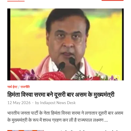
Bullet Train Date: बुलेट ट्रेन की आ गई तारीख कब चलेगी र
UP Police Recruitments: साल के आखिरी दिन युवाओं को य
UP Tourism: योगी सरकार के प्रयास से सनातन का लौटा वैभव,
Indian Railway Network: 2026 के लिए मंच तैयार करतीं
Severe cold wave: यूपी में 12वीं तक के सभी स्कूल 1 जनवर
Ghoda Library Nainital: CM पुष्कर सिंह धामी ने घोड़ा ल
Millets Organic Food Start UP : सीएम योगी की प्रेरणा से 
Kuldeep Singh Sengar: CJI की अध्यक्षता वाली बेंच कुलद
नार्थ ईस्ट
/
राजनीति
हिमंता विस्वा सरमा बने दूसरी बार असम के मुख्यमंत्री
Kunda Raja Bhaiya: राजा भैया को मिला 1.5 करोड का तोहफ
12 May 2026
-
by
Indiapost News Desk
Jan-Jan Ki Sarkar: धामी मॉडल ने शासन को जनता के द्वार 
भारतीय जनता पार्टी के नेता हिमंता विस्वा सरमा ने लगातार दूसरी बार असम
के मुख्यमंत्री के रूप में शपथ ग्रहण कर ली है राज्यपाल लक्ष्मण …
Ankita Bhandari Case: अंकिता भंडारी केस से संबंधित सोशल