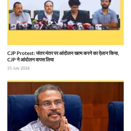
Indian Railway Action: भारतीय रेलवे की बड़ी करवाई, आ
NCBC Chairman: साध्वी निरंजन ज्योति बनी राष्ट्रीय पिछ
मिलावटखोरों पर और कसेगा सरकार का शिकंजा
Pateshvari Mata Darshan: मुख्यमंत्री ने किए मां पाटेश्व
CJP Protest: जंतर मंतर पर आंदोलन खत्म करने का ऐलान किया,
She Leads Bharat: अंतर्राष्ट्रीय महिला दिवस 2026 के उपल
CJP ने आंदोलन वापस लिया
Sabka Sath Sabka Vikas: प्रधानमंत्री नरेन्द्र मोदी 9 म
25 July 2026
Holi Mahotsava: CM धामी ने कलश संगीत द्वारा आयोजित 
Chhattisgarh Budget 2026-27: बस्तर के विकास का व्
First Cabinet Meeting In Seva Tirth: भारत की विकास यात्
Gomati River: गोमती को स्वच्छ बनाने के लिए आज जुटेंगे 
Railway Appointment Update: राजेश कुमार पांडे ने उत्तर 