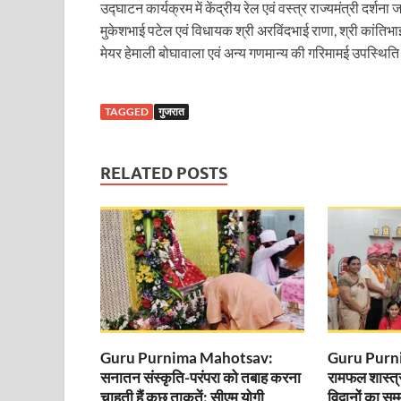
उद्घाटन कार्यक्रम में केंद्रीय रेल एवं वस्त्र राज्यमंत्री दर्श
मुकेशभाई पटेल एवं विधायक श्री अरविंदभाई राणा, श्री कांतिभ
Katra Banihal Special Train: कटरा – बनिहाल के बीच 
मेयर हेमाली बोघावाला एवं अन्य गणमान्य की गरिमामई उपस्थित
Aerial Survey: सीएम योगी के निर्देश पर उप मुख्यमंत्री व कृषि
Ancient Manuscripts: वैश्विक मंच तक पहुंचेगा भारतीय ज्ञ
TAGGED
गुजरात
Big Blueprint for Bastar: बस्तर के लिए बड़ा ब्लूप्रिंट: पी
RELATED POSTS
Bhartendu Natya Akadami: मुख्यमंत्री ने देखी ‘आनंद मठ
Women E Rickshaw Pilots: यूपी में तैयार हो रही महिला
Mann Ki Baat: प्रधानमंत्री नरेंद्र मोदी ने देशवासियों को म
Jewar International Airport: यूपी में विकास अब घोषणा
UP Anganwadi: मुख्यमंत्री योगी आदित्यनाथ को आंगनवाड़ी 
Mandir Cluster Model: पुरा महादेव मंदिर का ‘मंदिर क्लस
Guru Purnima Mahotsav:
Guru Purnima:
सनातन संस्कृति-परंपरा को तबाह करना
रामफल शास्त्री 
MMMUT Girls Hostel: एमएमएमयूटी में साइबर फोरेंसिक रि
चाहती हैं कुछ ताकतें: सीएम योगी
विद्वानों का स