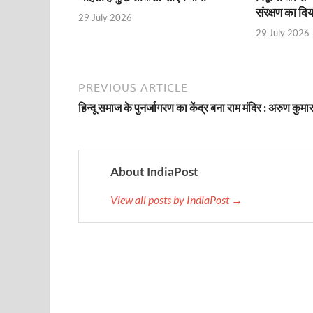
संरक्षण का दिय
29 July 2026
Indian Railway Action: भारतीय रेलवे की बड़ी करवाई, आ
29 July 2026
NCBC Chairman: साध्वी निरंजन ज्योति बनी राष्ट्रीय पिछ
मिलावटखोरों पर और कसेगा सरकार का शिकंजा
PREVIOUS ARTICLE
Pateshvari Mata Darshan: मुख्यमंत्री ने किए मां पाटेश्व
हिन्दू समाज के पुनर्जागरण का केंद्र बना राम मंदिर : अरुण कुमा
She Leads Bharat: अंतर्राष्ट्रीय महिला दिवस 2026 के उपल
Sabka Sath Sabka Vikas: प्रधानमंत्री नरेन्द्र मोदी 9 म
About IndiaPost
Holi Mahotsava: CM धामी ने कलश संगीत द्वारा आयोजित 
View all posts by IndiaPost →
Chhattisgarh Budget 2026-27: बस्तर के विकास का व्
First Cabinet Meeting In Seva Tirth: भारत की विकास यात्
Gomati River: गोमती को स्वच्छ बनाने के लिए आज जुटेंगे 
Railway Appointment Update: राजेश कुमार पांडे ने उत्तर 