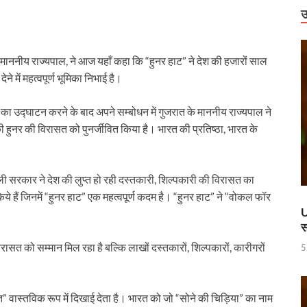
राष्ट्रीय स्तर पर पदक जीतने वाली उत्तराखंड की महिला मुक्केबाज, मुख्यमंत्री ने किया सम्मा
उ
र होंगे विद्युत सुरक्षा के विशेष इंतजाम
 माननीय राज्यपाल, ने आज यहाँ कहा कि “हुनर हाट” ने देश की हजारों साल
 में उभरा उत्तर प्रदेश
े में महत्वपूर्ण भूमिका निभाई है।
ं को वीआईपी सुविधा मिलने की खबरों का जेल प्रशासन ने किया खंडन
 का उद्घाटन करने के बाद अपने सम्बोधन में गुजरात के माननीय राज्यपाल ने
वार को बाराबंकी दौरे पर रहेंगे, विकास परियोजनाओं की देंगे सौगात
 की हुनर की विरासत को पुनर्जीवित किया है। भारत की प्रतिष्ठा, भारत के
हारिका NM
ामी एवं केंद्रीय मंत्री किरेन रिजिजू ने किया छठे ‘लोक संवर्धन पर्व’ का शुभारंभ
व वाली सरकार ने देश की लुप्त हो रही दस्तकारी, शिल्पकारी की विरासत का
िये हैं जिनमें “हुनर हाट” एक महत्वपूर्ण कदम है। “हुनर हाट” ने “वोकल फॉर
े पश्चिम बंगाल की 3 राज्यसभा सीट पर उपचुनाव का किया ऐलान
U
स
ह धामी के CM के रूप में 5 वर्ष पूर्ण होने पर श्री काशी विश्वनाथ मंदिर में विशेष पूजा-अर्चन
रासत को सम्मान मिल रहा है बल्कि लाखों दस्तकारों, शिल्पकारों, कारीगरों
5
ण डॉ. तीजन बाई के निधन
 करोड़ की लागत से बना हाईटेक टर्मिनल, अब ऐसे होगा कोचो का मेंटेनेंस
ारत” वास्तविक रूप में दिखाई देता है। भारत को जो “सोने की चिड़िया” का नाम