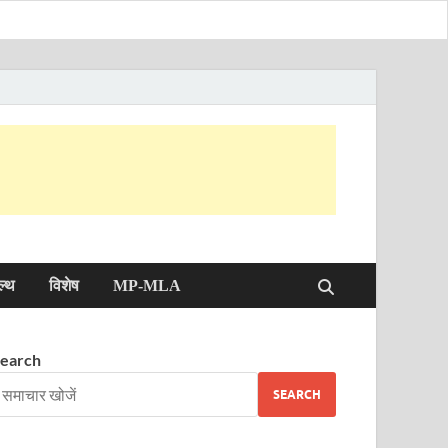
ल्थ
विशेष
MP-MLA
earch
SEARCH