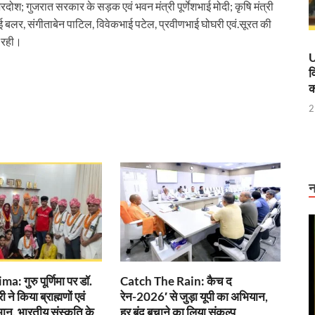
ना जरदोश; गुजरात सरकार के सड़क एवं भवन मंत्री पूर्णेशभाई मोदी; कृषि मंत्री
ाई बलर, संगीताबेन पाटिल, विवेकभाई पटेल, प्रवीणभाई घोघरी एवं.सूरत की
विशेष अनारक्षित ट्रेन का सफल संचालन
ि रही।
 मंत्री ने किया हवाई सर्वे
U
व
ान, कानपुर की प्राचीन पांडुलिपियां होंगी डिजिटल
क
2
एम और गृह मंत्री को प्रेजेंटेशन देंगे सीएम साय
’ की नाट्य प्रस्तुति
 ई रिक्शा पायलटों की फौज
न
ूल मंत्र दिया कि “जो खेलेगा वो खिलेगा: मंत्री अनिल विज
 नहीं बल्कि परिणाम है, नोएडा इंटरनेशनल एयरपोर्ट साबित हुआ सफल उदाहरण
कार्यकर्ताओं, सहायिकाओं और मुख्य सेविकाओं को देंगे कई सौगात
्टर मॉडल’ बना मिसाल, आस्था- अर्थव्यवस्था और पर्यावरण संरक्षण का अनूठा संगम
 गुरु पूर्णिमा पर डॉ.
Catch The Rain: कैच द
ने किया ब्राह्मणों एवं
रेन-2026′ से जुड़ा यूपी का अभियान,
सर्च लैब सीएम योगी ने किया उद्घाटन
म्मान, भारतीय संस्कृति के
हर बूंद बचाने का लिया संकल्प