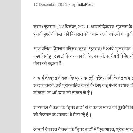
Uttarakhand Female Boxer: मुख्यमंत्री धामी से मिलीं अंतर
12 December 2021
-
by
IndiaPost
UP Kanwar Yatra: कांवड़ यात्रा से पहले सभी धार्मिक स्थलों प
सूरत (गुजरात), 12 दिसंबर, 2021: आचार्य देवव्रत, गुजरात के
Bharat Tex 2026: टेक्सटाइल निवेश के प्रमुख गंतव्य के रूप
पुरानी पुश्तैनी कला की विरासत को बचाये रखने एवं उसे मजबूती देन
Shri Ram Mandir: श्रीराम मंदिर चढ़ावा चोरी के आरोपियो
आज वनिता विश्राम परिसर, सूरत (गुजरात) में 34वें “हुनर हाट”
CM Yogi Barabanki Visit: मुख्यमंत्री योगी आदित्यनाथ सोम
कहा कि “हुनर हाट” के दस्तकारों, शिल्पकारों, कारीगरों ने देश
The Kshitij Show: द क्षितिज शो में पहुंचे जुयाल और नि
गौरव को बढ़ाया है।
Lok Sanvardhan Parva: देहरादून में मुख्यमंत्री पुष्कर सिंह ध
आचार्य देवव्रत ने कहा कि प्रधानमंत्री नरेंद्र मोदी के नेतृत्
संरक्षण करने, उसे प्रोत्साहित करने के लिए कई गंभीर प्रयास क
West Bengal Rajya Sabha By-Election: चुनाव आयोग न
लोकल” के अभियान को ताकत दी है।
Shri Kashi Vishwanath Mandir: उत्तरकाशी में CM पुष्कर सिं
राज्यपाल ने कहा कि “हुनर हाट” से न केवल भारत की पुश्तैनी वि
Dr.Teejan Bai: विश्वविख्यात पंडवानी गायिका, पद्म विभूष
को रोजगार के अवसर भी मिल रहे हैं।
Khatipura Mega Coach Care Terminal: खातीपुरा में 205
आचार्य देवव्रत ने कहा कि “हुनर हाट” में “एक भारत, श्रेष्ठ भ