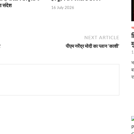
ा संदेश
16 July 2026
ईआरसीटीसी पर जुर्माना ठोका
ड़ा आयोग की अध्यक्ष
ना
ह
NEXT ARTICLE
म
री के दर्शन-पूजन
र
पीएम नरेंद्र मोदी का प्लान ‘काशी’
1
क्ष्य में कर्तव्य पथ पर ‘शक्ति वॉक’ का आयोजन किया गया
भ
ार्च को “सबका साथ सबका विकास – जनता की आकांक्षाओं को पूरा करना” विषय पर बजट के बाद आय
ब
र
होली महोत्सव का शुभारंभ किया
यापक रोडमैप तैयार
रा में एक नया आरंभ,‘सेवा तीर्थ’ में प्रथम कैबिनेट बैठक
दिग्गज
रेलवे के महाप्रबंधक के रूप में कार्यभार संभाला