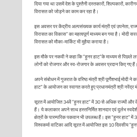
Sundarpura Railway Station: खाटू श्याम जी के भक्तो को
दिया गया था उसमें देश के पुश्तैनी दस्तकारों, शिल्पकारों, क
विरासत को जोड़ने का काम कर रहा है।
Jan-Jan Ki Sarkar Abhiyan: 4 जुलाई से फिर शुरु होगा
आ गई यूपी बीजेपी संगठन की लिस्ट, देखिए कौन-कौन है इस सूच
इस अवसर पर केंद्रीय अल्पसंख्यक कार्य मंत्री एवं उपनेता, रा
विरासत का विकास” का महत्वपूर्ण माध्यम बन गया है। मोदी सरका
Chhattisgarh UCC: छत्तीसगढ़ में UCC का खाका तैयार करेग
विरासत को मौका-मार्किट भी मुहैया कराया है।
राजमिस्त्री, किसान और शिक्षक परिवारों के बेटे यूपीएससी की र
इस मौके पर नकवी ने कहा कि “हुनर हाट”के माध्यम से पिछले लग
9New Sectoral Policy: 9 नई सेक्टोरल पॉलिसी, एक स्मार्ट न
लोगों को रोजगार और स्व-रोजगार के अवसर प्रदान किए गए हैं। 
संयुक्त निदेशक के एस चौहान ने मुख्यमंत्री को भेंट की अपनी 
अपने संबोधन में गुजरात के वरिष्ठ मंत्री श्री पूर्णेशभाई मोदी ने क
हाट” के आयोजन का स्वागत करते हुए प्रधानमंत्री श्री नरेंद्र
New haryana Industrial Policy: मुख्यमंत्री नायब सिंह सै
Baster’s New Picture: बस्तर की नई तस्वीर: मैदान में ब
सूरत में आयोजित 34वें “हुनर हाट” में 30 से अधिक राज्यों और 
हैं। ये कलाकार अपने साथ हस्तनिर्मित शानदार एवं दुर्लभ स्वदेशी 
पीएम मोदी के संबोधन की बड़ी बातें
क्षेत्रों के पारम्परिक पकवान भी उपलब्ध हैं। इस “हुनर हाट” मे
Modern Composite Sleepers: एआई की मदद से ट्रैक क
विश्वकर्मा वाटिका आदि सूरत में आयोजित इस 10 दिवसीय “हुन
Char Dham Yatra Action Plan: चारधाम यात्रा-2026 को