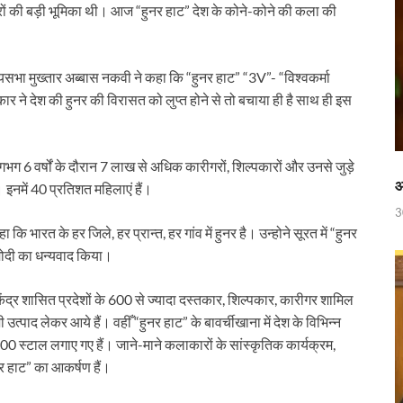
 रेलवे ने दिया बड़ा गिफ़्ट
ारीगरों की बड़ी भूमिका थी। आज “हुनर हाट” देश के कोने-कोने की कला की
 ‘जन जन की सरकार-जन जन के द्वार’ कार्यकम
ी में
ज्यसभा मुख्तार अब्बास नकवी ने कहा कि “हुनर हाट” “3V”- “विश्वकर्मा
र ने देश की हुनर की विरासत को लुप्त होने से तो बचाया ही है साथ ही इस
ी देसाई समिति, लागू करने की प्रक्रिया शुरू
ाह पर, ट्राइबल यूथ हॉस्टल के युवाओं को मुख्यमंत्री का मार्गदर्शन
भग 6 वर्षों के दौरान 7 लाख से अधिक कारीगरों, शिल्पकारों और उनसे जुड़े
िवेश सुविधा पोर्टल को भी मुख्यमंत्री नायब सिंह सैनी ने किया लॉन्च
आ
इनमें 40 प्रतिशत महिलाएं हैं।
3
पुस्तक
हा कि भारत के हर जिले, हर प्रान्त, हर गांव में हुनर है। उन्होने सूरत में “हुनर
 मोदी का धन्यवाद किया।
नी की अध्यक्षता में उद्योगपतियों के साथ उच्च स्तरीय बैठक
च्चों संग दिखे Sachin Tendulkar
केंद्र शासित प्रदेशों के 600 से ज्यादा दस्तकार, शिल्पकार, कारीगर शामिल
उत्पाद लेकर आये हैं। वहीँ “हुनर हाट” के बावर्चीखाना में देश के विभिन्न
ं 300 स्टाल लगाए गए हैं। जाने-माने कलाकारों के सांस्कृतिक कार्यक्रम,
ी होगी अब और बेहतर निगरानी
र हाट” का आकर्षण हैं।
 लेकर सीएम धामी का सख्त एक्शन प्लान तैयार