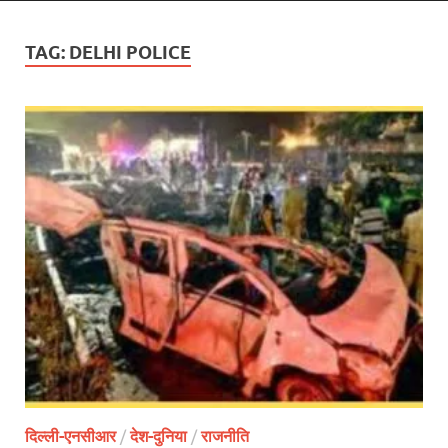
TAG:
DELHI POLICE
दिल्ली-एनसीआर
/
देश-दुनिया
/
राजनीति