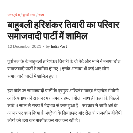
EV Charging Station: यूपी में 238 नए पब्लिक ईवी चार्जि
उत्तरप्रदेश
/
चुनावी राज्य
/
राज्य
Pateshwari Drvi: मुख्यमंत्री योगी आदित्यनाथ ने किए मां पा
बाहुबली हरिशंकर तिवारी का परिवार
Uttarakhand Female Boxer: मुख्यमंत्री धामी से मिलीं अंतर
समाजवादी पार्टी में शामिल
UP Kanwar Yatra: कांवड़ यात्रा से पहले सभी धार्मिक स्थलों प
12 December 2021
-
by
IndiaPost
Bharat Tex 2026: टेक्सटाइल निवेश के प्रमुख गंतव्य के रूप
पूर्वांचल के के बाहुबली हरिशंकर तिवारी के दो बेटे और भांजे ने बसपा छोड़
Shri Ram Mandir: श्रीराम मंदिर चढ़ावा चोरी के आरोपियो
समाजवादी पार्टी में शामिल हो गए ।इनके अलावा भी कई और लोग
CM Yogi Barabanki Visit: मुख्यमंत्री योगी आदित्यनाथ सोम
समाजवादी पार्टी में शामिल हुए ।
The Kshitij Show: द क्षितिज शो में पहुंचे जुयाल और नि
इस मौके पर समाजवादी पार्टी के प्रमुख अखिलेश यादव ने प्रदेश में योगी
आदित्यनाथ की सरकार पर जमकर हमला बोला साथ ही कहा कि पिछले
Lok Sanvardhan Parva: देहरादून में मुख्यमंत्री पुष्कर सिंह ध
साढे 4 साल से राज्य में भेदभाव से काम हुआ है। सरकार ने जाति धर्म के
West Bengal Rajya Sabha By-Election: चुनाव आयोग न
आधार पर काम किया है अंग्रेजों के डिवाइडर और रोल से राजकीय बीजेपी
लोगों को डरा कर मारपीट कर राज कर रही है।
Shri Kashi Vishwanath Mandir: उत्तरकाशी में CM पुष्कर सिं