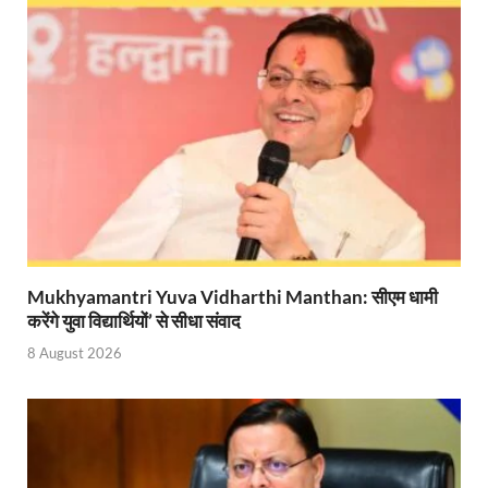
Bastar Story: बस्तर में लोकतंत्र की नई सुबह 47 गांवों मे
UP Deputy CM KP Maurya: प्रयागराज पहुंचे डिप्टी सीए
UP Diwas Program: विकसित भारत-विकसित उत्तर प्रदेश ’
Uttarakhand Uniform Scam: वर्दी घोटाले में सीएम धामी
Kapil Dev Agarwal: यूपी सरकार के मंत्री कपिल देव ने अ
Uttarakhand Tableau: भारत पर्व पर प्रदर्शित होगी “आत्मन
NFPRC Workshop: एन.एफ.पी.आर.सी द्वारा सांसदों एवं विधा
Mukhyamantri Yuva Vidharthi Manthan: सीएम धामी
UP tableau Kartavya Path: कर्तव्य पथ पर नजर आएगी बुं
करेंगे युवा विद्यार्थियों’ से सीधा संवाद
PM Gram Sadak Yojana: प्रधानमंत्री ग्राम सड़क योजना में
8 August 2026
PM Gram Sadak Yojana: प्रधानमंत्री ग्राम सड़क योजना में
Manrega Protest: मनरेगा कानून को खत्म किए जाने के विरोध में
UP Kaushal Disha: कौशल दिशा पोर्टल से ग्रामीण युवाओं क