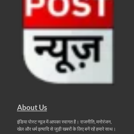
FCI News: पहली बार फूड कॉर्पोरेशन ऑफ इंडिया (FCI) फूडग्र
Shakti Sadan Yojana: संकटग्रस्त महिलाओं के लिए सुरक्
UP Ayush App: योगी सरकार जल्द लांच करेगी आयुष एप, घर ब
CM Yogi Gift: मुख्यमंत्री योगी आदित्यनाथ ने लघु व सीमांत
River Drone Survey Model: सीएम योगी के रिवर ड्रोन सर
Yuwa Sahkar Sammelan: मुख्यमंत्री ने डीएम वाराणसी व
Delhi Air Pollution: फेफड़ों के लिए कितनी खतरनाक हुई
Save Aravali Movement: क्या है अरावली की नई परिभाषा
UP Cough Syrup Issue: कोडीन युक्त कफ सिरप मामले में
About Us
UP Road Safty: सड़क सुरक्षा के लिए मुख्यमंत्री का 4-ई मॉ
इंडिया पोस्ट न्यूज में आपका स्वागत है। राजनीति, मनोरंजन,
KP Maurya Statement: माफिया और समाजवादी पार्टी एक दूस
खेल और धर्म इत्यादि से जुड़ी खबरों के लिए बनें रहें हमारे साथ।