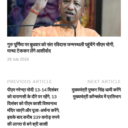
Gomati River: गोमती को स्वच्छ बनाने के लिए आज जुटेंगे 
Railway Appointment Update: राजेश कुमार पांडे ने उत्तर 
Shri Krishna Jaman bhumi: श्रीकृष्ण जन्मभूमि के लिए 
आईएसबीटी-मसूरी डायवर्जन कॉरिडोर का स्थलीय निरीक्षण
गुरु पूर्णिमा पर बुधवार को संत रविदास जन्मस्थली पहुंचेंगे सीएम योगी,
मत्था टेककर लेंगे आशीर्वाद
India AI Impact Summit 2026: एमआईबी का पवेलियन ‘इंडिया
28 July 2026
सीएम धामी हरिद्वार में एक्शन मोड में – चौपाल में सुनी समस्या
UP Budget 2026- 27: योगी सरकार का सेफ्टी, स्टेबिलिटी
PREVIOUS ARTICLE
NEXT ARTICLE
Bullet Train Project: मुंबई-अहमदाबाद बुलेट ट्रेन परियो
पीएम नरेन्द्र मोदी 13-14 दिसंबर
मुख्यमंत्री पुष्कर सिंह धामी करेंगे
को वाराणसी के दौरे पर रहेंगे, 13
मुख्यमंत्री कॉन्क्लेव में प्रतिभाग
Vande Bharat Express Train: वंदे भारत जैसी सेमी-हाई स्प
दिसंबर को पीएम काशी विश्वनाथ
UP Budget 2026: आवास एवं शहरी नियोजन के लिए 7,705 
मंदिर जाएंगे और पूजा-अर्चना करेंगे,
इसके बाद करीब 339 करोड़ रुपये
Guskhor Pandit: घूसखोर पंडत’ फिल्म के निर्देशक व 
की लागत से बने श्री काशी