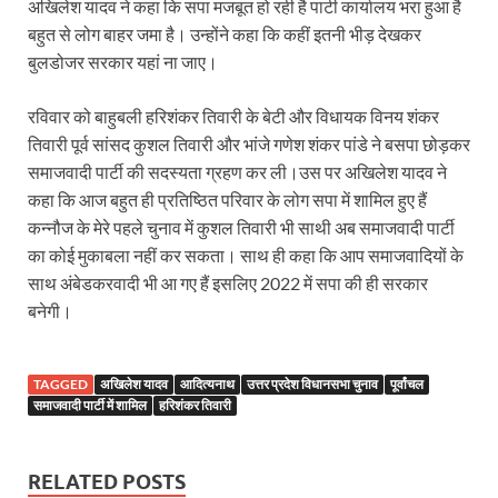
Dr.Teejan Bai: विश्वविख्यात पंडवानी गायिका, पद्म विभूष
अखिलेश यादव ने कहा कि सपा मजबूत हो रही है पार्टी कार्यालय भरा हुआ है
बहुत से लोग बाहर जमा है। उन्होंने कहा कि कहीं इतनी भीड़ देखकर
Khatipura Mega Coach Care Terminal: खातीपुरा में 205
बुलडोजर सरकार यहां ना जाए।
Sundarpura Railway Station: खाटू श्याम जी के भक्तो को
रविवार को बाहुबली हरिशंकर तिवारी के बेटी और विधायक विनय शंकर
Jan-Jan Ki Sarkar Abhiyan: 4 जुलाई से फिर शुरु होगा
तिवारी पूर्व सांसद कुशल तिवारी और भांजे गणेश शंकर पांडे ने बसपा छोड़कर
समाजवादी पार्टी की सदस्यता ग्रहण कर ली।उस पर अखिलेश यादव ने
आ गई यूपी बीजेपी संगठन की लिस्ट, देखिए कौन-कौन है इस सूच
कहा कि आज बहुत ही प्रतिष्ठित परिवार के लोग सपा में शामिल हुए हैं
Chhattisgarh UCC: छत्तीसगढ़ में UCC का खाका तैयार करेग
कन्नौज के मेरे पहले चुनाव में कुशल तिवारी भी साथी अब समाजवादी पार्टी
का कोई मुकाबला नहीं कर सकता। साथ ही कहा कि आप समाजवादियों के
राजमिस्त्री, किसान और शिक्षक परिवारों के बेटे यूपीएससी की र
साथ अंबेडकरवादी भी आ गए हैं इसलिए 2022 में सपा की ही सरकार
बनेगी।
9New Sectoral Policy: 9 नई सेक्टोरल पॉलिसी, एक स्मार्ट न
संयुक्त निदेशक के एस चौहान ने मुख्यमंत्री को भेंट की अपनी 
TAGGED
अखिलेश यादव
आदित्यनाथ
उत्तर प्रदेश विधानसभा चुनाव
पूर्वांचल
New haryana Industrial Policy: मुख्यमंत्री नायब सिंह सै
समाजवादी पार्टी में शामिल
हरिशंकर तिवारी
Baster’s New Picture: बस्तर की नई तस्वीर: मैदान में ब
RELATED POSTS
पीएम मोदी के संबोधन की बड़ी बातें