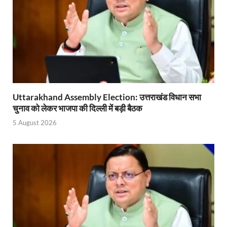
Nitin Nabin: राष्ट्रीय अध्यक्ष बनने के बाद नितिन नवीन प्रद
World Economic Forum: भारत की आर्थिक मजबूती के लिए महत
Uttarakhand Government News: मुख्यमंत्री पुष्कर सिंह ध
Noida Engineer Case: एसआईटी गठन पर मृतक के पिता न
Uttarakhand Assembly Election: उत्तराखंड विधान सभा
BJP National President Nitin Nabin: निर्विरोध चुने गए 
चुनाव को लेकर भाजपा की दिल्ली में बड़ी बैठक
New Jalpaiguri Railway Station: न्यू जलपाईगुड़ी रेलवे
5 August 2026
Jagran Forum: जागरण फोरम पर सीएम पुष्कर सिंह धामी
Uttar Pradesh Politics: मुक्त कंठ से यूपी को सराहा, कहा 
Vande Bharat Sleeper: देश को मिली पहली स्लीपर वन्दे भ
Vande Bharat Sleeper Update: वंदे भारत स्लीपर का कि
Uttarakhand Calender 2026: मुख्यमंत्री पुष्कर सिंह धाम