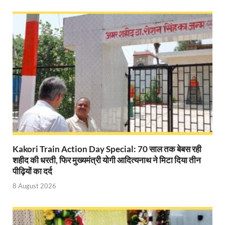
Modern Composite Sleepers: एआई की मदद से ट्रैक क
Char Dham Yatra Action Plan: चारधाम यात्रा-2026 को
Katra Banihal Special Train: कटरा – बनिहाल के बीच 
Aerial Survey: सीएम योगी के निर्देश पर उप मुख्यमंत्री व कृषि
Ancient Manuscripts: वैश्विक मंच तक पहुंचेगा भारतीय ज्ञ
Big Blueprint for Bastar: बस्तर के लिए बड़ा ब्लूप्रिंट: पी
Bhartendu Natya Akadami: मुख्यमंत्री ने देखी ‘आनंद मठ
Kakori Train Action Day Special: 70 साल तक बेबस रही
Women E Rickshaw Pilots: यूपी में तैयार हो रही महिला
शहीद की धरती, फिर मुख्यमंत्री योगी आदित्यनाथ ने मिटा दिया तीन
पीढ़ियों का दर्द
Mann Ki Baat: प्रधानमंत्री नरेंद्र मोदी ने देशवासियों को म
8 August 2026
Jewar International Airport: यूपी में विकास अब घोषणा
UP Anganwadi: मुख्यमंत्री योगी आदित्यनाथ को आंगनवाड़ी 