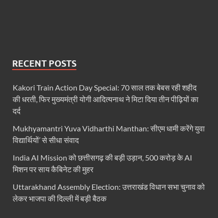
FSSAI: जांच में अंडे पूरी तरह सुरक्षित पाए गए: FSSAI अंडो
Anil Vij Statement: कांग्रेस का अविश्वास प्रस्ताव सदन मे
Chronic Kidney Disease: क्रोनिक किडनी डिजीज का मुका
RECENT POSTS
Bihar NDA MP: बिहार एनडीए सांसदों ने बीजेपी राष्ट्रीय क
Kakori Train Action Day Special: 70 साल तक बेबस रही शहीद
VB G Ram G Bill: बिल फाड़ना लोकतंत्र की हत्या – शिवर
की धरती, फिर मुख्यमंत्री योगी आदित्यनाथ ने मिटा दिया तीन पीढ़ियों का
Former DGP Prashant Kumar: उत्तर प्रदेश शिक्षा सेवा चय
दर्द
Indian Railway New Policy: ट्रेन में भी एयरपोर्ट जैसा लग
Mukhyamantri Yuva Vidharthi Manthan: सीएम धामी करेंगे युवा
विद्यार्थियों’ से सीधा संवाद
Soil To Silk Exhibition: सॉइल टू सिल्क’ की अनूठी प्रदर्शन
India AI Mission को छत्तीसगढ़ की बड़ी उड़ान, 500 करोड़ के AI
GST Sudhar Book: सामाजिक न्याय, आर्थिक समानता और व
मिशन पर साय कैबिनेट की मुहर
UP BJP State President: पंकज चौधरी बने उत्तर प्रदेश भा
Uttarakhand Assembly Election: उत्तराखंड विधान सभा चुनाव को
लेकर भाजपा की दिल्ली में बड़ी बैठक
BJP Working President Nitin Nabin: कौन है नितिन नवीन ज