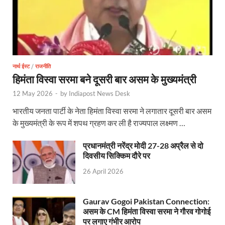
Uttarakhand Young Leaders Dialogue: विकसित भारत के संक
Demand for Review of FRK Policy: ऍफ़आरके नीति पर प
Ram Mandir Control Room: राम मंदिर की सुरक्षा को तै
नार्थ ईस्ट
/
राजनीति
CM Dhami Meeting With Nitin Gadkari: बैठक में मुख्यम
हिमंता विस्वा सरमा बने दूसरी बार असम के मुख्यमंत्री
Kalyan Singh Jayanti: अपने नाम को उत्तर प्रदेश के ‘कल्या
12 May 2026
-
by
Indiapost News Desk
भारतीय जनता पार्टी के नेता हिमंता विस्वा सरमा ने लगातार दूसरी बार असम
Kashi Volleyball Mahakumbh: काशी में होगा वॉलीबॉल 
के मुख्यमंत्री के रूप में शपथ ग्रहण कर ली है राज्यपाल लक्ष्मण …
National Highway Project: मुख्यमंत्री राज्य की राष्ट्रीय र
प्रधानमंत्री नरेंद्र मोदी 27-28 अप्रैल से दो
Vande Bharat Sleeper Train: वंदे भारत स्लीपर ट्रेन क
दिवसीय सिक्किम दौरे पर
Khelo India Tribes Games: देश में पहली बार हो रहे खेलो इ
26 April 2026
CM Yogi Review Meeting: राजस्व के सभी मामलों का मेरिट
Gaurav Gogoi Pakistan Connection:
असम के CM हिमंता विस्वा सरमा ने गौरव गोगोई
छत्तीसगढ़ को मिला खेलो इंडिया ट्राइबल गेम्स, 14 फरवरी 2026 
पर लगाए गंभीर आरोप