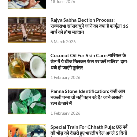
Jan-Jan Ki Sarkar: धामी मॉडल ने शासन को जनता के द्वार 
18 June 2026
Ankita Bhandari Case: अंकिता भंडारी केस से संबंधित सोशल
Rajya Sabha Election Process:
राज्यसभा सांसद चुने जाने का क्या है फार्मूला 16
Uttarakhandi Song Launch: मुख्यमंत्री ने पैंली-पैंली ब
मार्च को होगा मतदान
Uttarkhand Development Project: मुख्यमंत्री ने विभ
6 March 2026
Aravalli Satyagraha Yatra: अरावली की रक्षा के लिए ‘अराव
Coconut Oil For Skin Care:नारियल के
तेल में ये चीज मिलकर फेस पर करें मालिश, दाग-
Rhythm of the Universe: यशोभूमि में ‘रिदम ऑफ यूनिव
धब्बे हो जाएंगे छूमंतर
Voter Mapping: मतदाता मैपिंग आसान बनाने के लिए आपसी स
1 February 2026
PM Adarsh Gram Yojana: योगी सरकार का बड़ा कदम, अनुसू
Panna Stone Identification: कही आप
नकली पन्ना तो नहीं पहन रहे है? जाने असली
Rabri Devi Residence: रात के अंधेरे में खाली होने लगा 
रत्न के बारे में
Nainital Winter Carnival: मुख्यमंत्री पुष्कर सिंह धामी ने
1 February 2026
Railway West Bengal Project: भारतीय रेलवे ने पश्चिम बंगा
Special Train For Chhath Puja: छठ पर्व
की भीड़ को देखते हुए भारतीय रेल अगले 5 दिनों
PM Modi Lucknow Visit… जब मंच से पीएम मोदी ने की सीएम