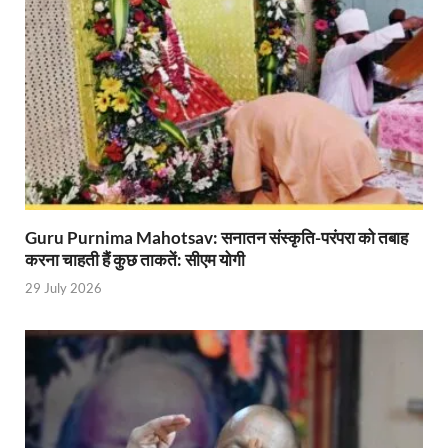
Mandir Cluster Model: पुरा महादेव मंदिर का ‘मंदिर क्लस
MMMUT Girls Hostel: एमएमएमयूटी में साइबर फोरेंसिक रि
Indian Railway Action: भारतीय रेलवे की बड़ी करवाई, आ
NCBC Chairman: साध्वी निरंजन ज्योति बनी राष्ट्रीय पिछ
मिलावटखोरों पर और कसेगा सरकार का शिकंजा
Pateshvari Mata Darshan: मुख्यमंत्री ने किए मां पाटेश्व
Guru Purnima Mahotsav: सनातन संस्कृति-परंपरा को तबाह
करना चाहती हैं कुछ ताकतें: सीएम योगी
She Leads Bharat: अंतर्राष्ट्रीय महिला दिवस 2026 के उपल
29 July 2026
Sabka Sath Sabka Vikas: प्रधानमंत्री नरेन्द्र मोदी 9 म
Holi Mahotsava: CM धामी ने कलश संगीत द्वारा आयोजित 
Chhattisgarh Budget 2026-27: बस्तर के विकास का व्
First Cabinet Meeting In Seva Tirth: भारत की विकास यात्