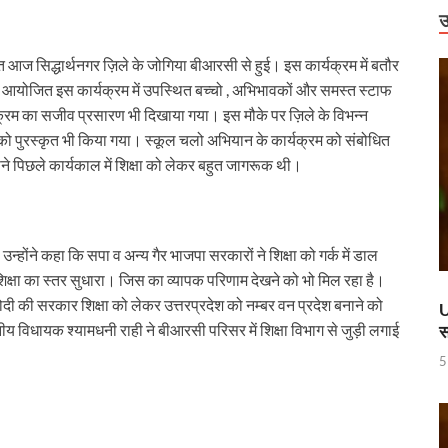
राष्ट्रीय स्तर पर पदक जीतने वाली उत्तराखंड की महिला मुक्केबाज, मुख्यमंत्री ने किया सम्मा
उ
र होंगे विद्युत सुरक्षा के विशेष इंतजाम
आज सिद्धार्थनगर ज़िले के जोगिया बीआरसी से हुई। इस कार्यक्रम में बतौर
योजित इस कार्यक्रम में उपस्थित बच्चो , अभिभावकों और समस्त स्टाफ
 में उभरा उत्तर प्रदेश
्यक्रम का सजीव प्रसारण भी दिखाया गया। इस मौके पर ज़िले के विभन्न
ं को वीआईपी सुविधा मिलने की खबरों का जेल प्रशासन ने किया खंडन
ों को पुरस्कृत भी किया गया। स्कूल चलो अभियान के कार्यक्रम को संबोधित
े पिछले कार्यकाल में शिक्षा को लेकर बहुत जागरूक थी।
वार को बाराबंकी दौरे पर रहेंगे, विकास परियोजनाओं की देंगे सौगात
हारिका NM
ामी एवं केंद्रीय मंत्री किरेन रिजिजू ने किया छठे ‘लोक संवर्धन पर्व’ का शुभारंभ
न्होंने कहा कि सपा व अन्य गैर भाजपा सरकारों ने शिक्षा को गर्क में डाल
्षा का स्तर सुधारा। जिस का व्यापक परिणाम देखने को भो मिल रहा है।
े पश्चिम बंगाल की 3 राज्यसभा सीट पर उपचुनाव का किया ऐलान
ी की सरकार शिक्षा को लेकर उत्तरप्रदेश को नम्बर वन प्रदेश बनाने को
U
य विधायक श्यामधनी राही ने बीआरसी परिसर में शिक्षा विभाग से जुड़ी लगाई
स
ह धामी के CM के रूप में 5 वर्ष पूर्ण होने पर श्री काशी विश्वनाथ मंदिर में विशेष पूजा-अर्चन
5
ण डॉ. तीजन बाई के निधन
 करोड़ की लागत से बना हाईटेक टर्मिनल, अब ऐसे होगा कोचो का मेंटेनेंस