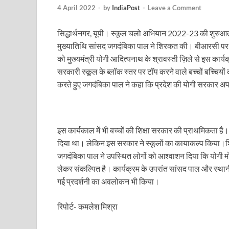
Uttarakhand Female Boxer: मुख्यमंत्री धामी से मिलीं अंतर
4 April 2022
-
by
IndiaPost
-
Leave a Comment
UP Kanwar Yatra: कांवड़ यात्रा से पहले सभी धार्मिक स्थलों प
सिद्धार्थनगर, यूपी। स्कूल चलो अभियान 2022-23 की शुरुआत 
मुख्यातिथि सांसद जगदंबिका पाल ने शिरकत की। बीआरसी पर आ
Bharat Tex 2026: टेक्सटाइल निवेश के प्रमुख गंतव्य के रूप
को मुख्यमंत्री योगी आदित्यनाथ के श्रावस्ती ज़िले से इस कार
Shri Ram Mandir: श्रीराम मंदिर चढ़ावा चोरी के आरोपियो
सरकारी स्कूल के ब्लॉक स्तर पर टॉप करने वाले बच्चों बच्चिय
करते हुए जगदंबिका पाल ने कहा कि प्रदेश की योगी सरकार अपन
CM Yogi Barabanki Visit: मुख्यमंत्री योगी आदित्यनाथ सोम
The Kshitij Show: द क्षितिज शो में पहुंचे जुयाल और नि
Lok Sanvardhan Parva: देहरादून में मुख्यमंत्री पुष्कर सिंह ध
इस कार्यकाल में भी बच्चों की शिक्षा सरकार की प्राथमिकता है। उ
दिया था। लेकिन इस सरकार ने स्कूलों का कायाकल्प किया।शिक
West Bengal Rajya Sabha By-Election: चुनाव आयोग न
जगदंबिका पाल ने उपस्थित लोगों को आश्वाशन दिया कि योगी मोद
लेकर संकल्पित है। कार्यक्रम के उपरांत सांसद पाल और स्थानी
Shri Kashi Vishwanath Mandir: उत्तरकाशी में CM पुष्कर सिं
गई प्रदर्शनी का अवलोकन भी किया।
Dr.Teejan Bai: विश्वविख्यात पंडवानी गायिका, पद्म विभूष
रिपोर्ट- कमलेश मिश्रा
Khatipura Mega Coach Care Terminal: खातीपुरा में 205