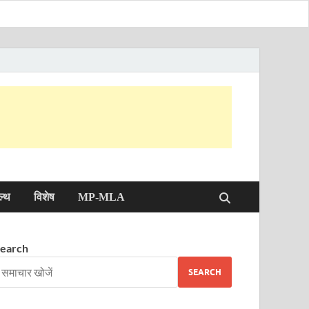
ल्थ
विशेष
MP-MLA
earch
SEARCH