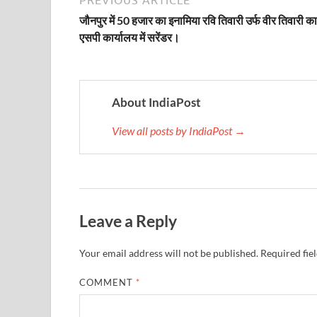
जौनपुर में 50 हजार का इनामिया रवि तिवारी उर्फ वीर तिवारी का
Katra Banihal Special Train: कटरा – बनिहाल के बीच 
एसपी कार्यालय में सरेंडर।
Aerial Survey: सीएम योगी के निर्देश पर उप मुख्यमंत्री व कृषि
Ancient Manuscripts: वैश्विक मंच तक पहुंचेगा भारतीय ज्ञ
About IndiaPost
Big Blueprint for Bastar: बस्तर के लिए बड़ा ब्लूप्रिंट: पी
View all posts by IndiaPost →
Bhartendu Natya Akadami: मुख्यमंत्री ने देखी ‘आनंद मठ
Women E Rickshaw Pilots: यूपी में तैयार हो रही महिला
Mann Ki Baat: प्रधानमंत्री नरेंद्र मोदी ने देशवासियों को म
Leave a Reply
Jewar International Airport: यूपी में विकास अब घोषणा
UP Anganwadi: मुख्यमंत्री योगी आदित्यनाथ को आंगनवाड़ी 
Your email address will not be published.
Required fie
Mandir Cluster Model: पुरा महादेव मंदिर का ‘मंदिर क्लस
COMMENT
*
MMMUT Girls Hostel: एमएमएमयूटी में साइबर फोरेंसिक रि