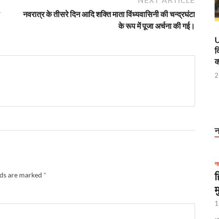
नवरात्र के तीसरे दिन आदि शक्ति माता विंध्यवासिनी की चन्द्रघंटा
विशेष अनारक्षित ट्रेन का सफल संचालन
के रूप में पूजा अर्चना की गई।
 मंत्री ने किया हवाई सर्वे
U
व
ान, कानपुर की प्राचीन पांडुलिपियां होंगी डिजिटल
क
2
एम और गृह मंत्री को प्रेजेंटेशन देंगे सीएम साय
’ की नाट्य प्रस्तुति
 ई रिक्शा पायलटों की फौज
न
ूल मंत्र दिया कि “जो खेलेगा वो खिलेगा: मंत्री अनिल विज
 नहीं बल्कि परिणाम है, नोएडा इंटरनेशनल एयरपोर्ट साबित हुआ सफल उदाहरण
ना
कार्यकर्ताओं, सहायिकाओं और मुख्य सेविकाओं को देंगे कई सौगात
ह
lds are marked
*
म
्टर मॉडल’ बना मिसाल, आस्था- अर्थव्यवस्था और पर्यावरण संरक्षण का अनूठा संगम
1
सर्च लैब सीएम योगी ने किया उद्घाटन