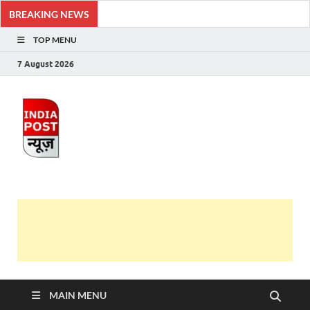
BREAKING NEWS
TOP MENU
7 August 2026
India Post News
Latest India News in Hindi, Breaking News, Hindi
Samachar
MAIN MENU