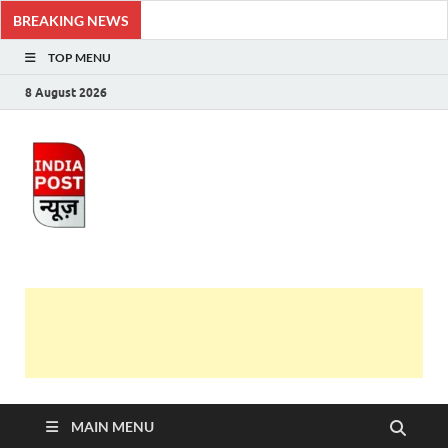
BREAKING NEWS
TOP MENU
8 August 2026
India Post News
Latest India News in Hindi, Breaking News, Hindi
Samachar
MAIN MENU