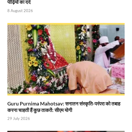
पीढ़ियों का दर्द
Mandir Cluster Model: पुरा महादेव मंदिर का ‘मंदिर क्लस
8 August 2026
MMMUT Girls Hostel: एमएमएमयूटी में साइबर फोरेंसिक रि
Indian Railway Action: भारतीय रेलवे की बड़ी करवाई, आ
NCBC Chairman: साध्वी निरंजन ज्योति बनी राष्ट्रीय पिछ
मिलावटखोरों पर और कसेगा सरकार का शिकंजा
Pateshvari Mata Darshan: मुख्यमंत्री ने किए मां पाटेश्व
She Leads Bharat: अंतर्राष्ट्रीय महिला दिवस 2026 के उपल
Sabka Sath Sabka Vikas: प्रधानमंत्री नरेन्द्र मोदी 9 म
Holi Mahotsava: CM धामी ने कलश संगीत द्वारा आयोजित 
Guru Purnima Mahotsav: सनातन संस्कृति-परंपरा को तबाह
करना चाहती हैं कुछ ताकतें: सीएम योगी
Chhattisgarh Budget 2026-27: बस्तर के विकास का व्
29 July 2026
First Cabinet Meeting In Seva Tirth: भारत की विकास यात्