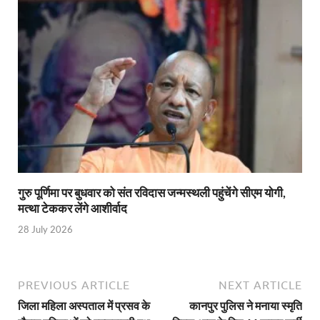
Gomati River: गोमती को स्वच्छ बनाने के लिए आज जुटेंगे 
Railway Appointment Update: राजेश कुमार पांडे ने उत्तर 
Shri Krishna Jaman bhumi: श्रीकृष्ण जन्मभूमि के लिए 
आईएसबीटी-मसूरी डायवर्जन कॉरिडोर का स्थलीय निरीक्षण
India AI Impact Summit 2026: एमआईबी का पवेलियन ‘इंडिया
सीएम धामी हरिद्वार में एक्शन मोड में – चौपाल में सुनी समस्या
UP Budget 2026- 27: योगी सरकार का सेफ्टी, स्टेबिलिटी
गुरु पूर्णिमा पर बुधवार को संत रविदास जन्मस्थली पहुंचेंगे सीएम योगी,
मत्था टेककर लेंगे आशीर्वाद
Bullet Train Project: मुंबई-अहमदाबाद बुलेट ट्रेन परियो
28 July 2026
Vande Bharat Express Train: वंदे भारत जैसी सेमी-हाई स्प
UP Budget 2026: आवास एवं शहरी नियोजन के लिए 7,705 
PREVIOUS ARTICLE
NEXT ARTICLE
Guskhor Pandit: घूसखोर पंडत’ फिल्म के निर्देशक व 
जिला महिला अस्पताल में प्रसव के
कानपुर पुलिस ने मनाया स्मृति