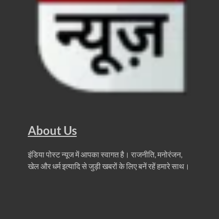
Ummeed Portal: उम्मीद पोर्टल पर यूपी ने रचा इतिहास, ऑनल
दिल्ली में चमकेगा मध्यप्रदेश – संस्कृति, कला और परंपरा का
धरती का स्वास्थ्य सही रहेगा तभी बची रहेगी सृष्टिः योगी आदि
4 Years Achievements Of Uttarakhand Government: 
Jairam Ramesh On BJP: श्यामा प्रसाद मुखर्जी के मुस्लिम
AIIMS Rishikesh: केन्द्रीय स्वास्थ्य मंत्री जेपी नड्डा से स
Kashi Tamil Sangamm: भारत सरकार भाषाई पुनर्जागरण,संस्
About Us
Ayushman Yojana: मुख्यमंत्री ने 142 नवनियुक्त असिस्टेंट
इंडिया पोस्ट न्यूज में आपका स्वागत है। राजनीति, मनोरंजन,
Mutul Fund SIP: सिर्फ 2000 महीने जमा करके कैसे बन गए
खेल और धर्म इत्यादि से जुड़ी खबरों के लिए बनें रहें हमारे साथ।
Vande Matram In Parilament: वंदे मातरम पर संसद में होग
Manas Khand Mala Yojana: मुख्यमंत्री धामी ने किया 1