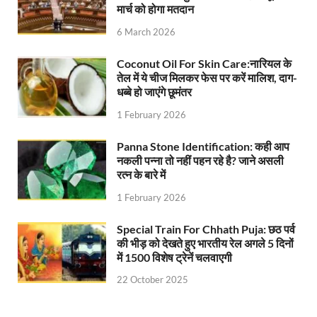
मार्च को होगा मतदान
FCI News: पहली बार फूड कॉर्पोरेशन ऑफ इंडिया (FCI) फूडग्र
6 March 2026
Shakti Sadan Yojana: संकटग्रस्त महिलाओं के लिए सुरक्
Coconut Oil For Skin Care:नारियल के
UP Ayush App: योगी सरकार जल्द लांच करेगी आयुष एप, घर ब
तेल में ये चीज मिलकर फेस पर करें मालिश, दाग-
धब्बे हो जाएंगे छूमंतर
CM Yogi Gift: मुख्यमंत्री योगी आदित्यनाथ ने लघु व सीमांत
1 February 2026
River Drone Survey Model: सीएम योगी के रिवर ड्रोन सर
Panna Stone Identification: कही आप
नकली पन्ना तो नहीं पहन रहे है? जाने असली
Yuwa Sahkar Sammelan: मुख्यमंत्री ने डीएम वाराणसी व
रत्न के बारे में
Delhi Air Pollution: फेफड़ों के लिए कितनी खतरनाक हुई
1 February 2026
Save Aravali Movement: क्या है अरावली की नई परिभाषा
Special Train For Chhath Puja: छठ पर्व
की भीड़ को देखते हुए भारतीय रेल अगले 5 दिनों
UP Cough Syrup Issue: कोडीन युक्त कफ सिरप मामले में
में 1500 विशेष ट्रेनें चलवाएगी
UP Road Safty: सड़क सुरक्षा के लिए मुख्यमंत्री का 4-ई मॉ
22 October 2025
KP Maurya Statement: माफिया और समाजवादी पार्टी एक दूस