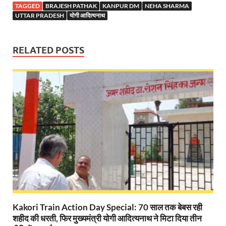
TAGGED
BRAJESH PATHAK
KANPUR DM
NEHA SHARMA
UTTAR PRADESH
योगी आदित्यनाथ
Modern Composite Sleepers: एआई की मदद से ट्रैक क
Char Dham Yatra Action Plan: चारधाम यात्रा-2026 को
RELATED POSTS
Katra Banihal Special Train: कटरा – बनिहाल के बीच 
Aerial Survey: सीएम योगी के निर्देश पर उप मुख्यमंत्री व कृषि
Ancient Manuscripts: वैश्विक मंच तक पहुंचेगा भारतीय ज्ञ
Big Blueprint for Bastar: बस्तर के लिए बड़ा ब्लूप्रिंट: पी
Bhartendu Natya Akadami: मुख्यमंत्री ने देखी ‘आनंद मठ
Women E Rickshaw Pilots: यूपी में तैयार हो रही महिला
Mann Ki Baat: प्रधानमंत्री नरेंद्र मोदी ने देशवासियों को म
Jewar International Airport: यूपी में विकास अब घोषणा
Kakori Train Action Day Special: 70 साल तक बेबस रही
शहीद की धरती, फिर मुख्यमंत्री योगी आदित्यनाथ ने मिटा दिया तीन
UP Anganwadi: मुख्यमंत्री योगी आदित्यनाथ को आंगनवाड़ी 