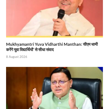
Start UP Summit: उद्यमिता, नवाचार और व्यापार हमारे संस्कार
Swami Vivekanand Jayanti: मुख्यमंत्री पुष्कर सिंह धामी 
PM Modi Somnath Mandir: सोमनाथ में पीएम मोदी ने किय
Uttar Pradesh News: ‘आभार प्रधानमंत्री जी, डबल इंजन
Mukhyamantri Yuva Vidharthi Manthan: सीएम धामी
UP AI App: सीएम योगी के मिशन को साकार कर रहा फतेहपुर,
करेंगे युवा विद्यार्थियों’ से सीधा संवाद
Ashwini Vaishnaw: औपनिवेशिक मानसिकता से रेलवे को पूर
8 August 2026
Aadhaar gets a face: भारतीय विशिष्ट पहचान प्राधिकरण
AI Start-Ups: प्रधानमंत्री ने भारतीय एआई स्टार्टअप्स के
Hindi Salahkar Samiti: विधि एवं न्याय मंत्रालय विधायी 
PANKHUDI Portal: पंखुड़ी पोर्टल का शुभारंभ,जानें क्या 
Gram Panchayat Adhar: ग्राम पंचायतों में भी बनेगा आधार, 