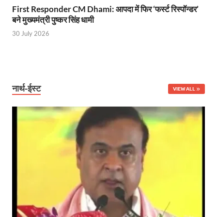
Shikayat Se Samadhan: एक ही मंच पर जनता को मिला 
First Responder CM Dhami: आपदा में फिर ‘फर्स्ट रिस्पॉन्डर’
बने मुख्यमंत्री पुष्कर सिंह धामी
CM Pushkar Singh Dhami: मुख्यमंत्री ने ‘जन-जन की सरक
30 July 2026
Bullet Train Date: बुलेट ट्रेन की आ गई तारीख कब चलेगी र
UP Police Recruitments: साल के आखिरी दिन युवाओं को य
UP Tourism: योगी सरकार के प्रयास से सनातन का लौटा वैभव,
नार्थ-ईस्ट
VIEW ALL
Indian Railway Network: 2026 के लिए मंच तैयार करतीं
Severe cold wave: यूपी में 12वीं तक के सभी स्कूल 1 जनवर
Ghoda Library Nainital: CM पुष्कर सिंह धामी ने घोड़ा ल
Millets Organic Food Start UP : सीएम योगी की प्रेरणा से 
Kuldeep Singh Sengar: CJI की अध्यक्षता वाली बेंच कुलद
Kunda Raja Bhaiya: राजा भैया को मिला 1.5 करोड का तोहफ