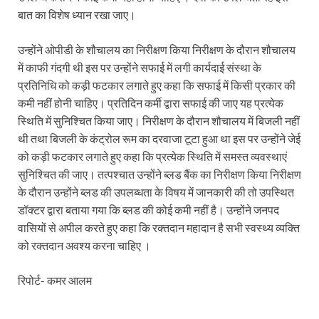
Dr.Teejan Bai: विश्वविख्यात पंडवानी गायिका, पद्म विभूष
बात का विशेष ध्यान रखा जाए।
Khatipura Mega Coach Care Terminal: खातीपुरा में 205
उन्होंने ओपीडी के शौचालय का निरीक्षण किया निरीक्षण के दौरान शौचालय
Sundarpura Railway Station: खाटू श्याम जी के भक्तो को
में काफी गंदगी थी इस पर उन्होंने सफाई में लगी कार्यदाई संस्था के
प्रतिनिधि को कड़ी फटकार लगाते हुए कहा कि सफाई में किसी प्रकार की
Jan-Jan Ki Sarkar Abhiyan: 4 जुलाई से फिर शुरु होगा
कमी नहीं होनी चाहिए। प्रतिदिन कर्मी द्वारा सफाई की जाए यह प्रत्येक
आ गई यूपी बीजेपी संगठन की लिस्ट, देखिए कौन-कौन है इस सूच
स्थिति में सुनिश्चित किया जाए। निरीक्षण के दौरान शौचालय में बिजली नहीं
थी तथा बिजली के कंट्रोल रूम का दरवाजा टूटा हुआ था इस पर उन्होंने जेई
Chhattisgarh UCC: छत्तीसगढ़ में UCC का खाका तैयार करेग
को कड़ी फटकार लगाते हुए कहा कि प्रत्येक स्थिति में समस्त व्यवस्थाएं
राजमिस्त्री, किसान और शिक्षक परिवारों के बेटे यूपीएससी की र
सुनिश्चित की जाए। तत्पश्चात उन्होंने ब्लड बैंक का निरीक्षण किया निरीक्षण
के दौरान उन्होंने ब्लड की उपलब्धता के विषय में जानकारी की तो उपस्थित
9New Sectoral Policy: 9 नई सेक्टोरल पॉलिसी, एक स्मार्ट न
डॉक्टर द्वारा बताया गया कि ब्लड की कोई कमी नहीं है। उन्होंने जनपद
वासियों से अपील करते हुए कहा कि रक्तदान महादान है सभी स्वस्थ्य व्यक्ति
संयुक्त निदेशक के एस चौहान ने मुख्यमंत्री को भेंट की अपनी 
को रक्तदान अवश्य करना चाहिए ।
New haryana Industrial Policy: मुख्यमंत्री नायब सिंह सै
रिपोर्ट- कमर आलम
Baster’s New Picture: बस्तर की नई तस्वीर: मैदान में ब
पीएम मोदी के संबोधन की बड़ी बातें