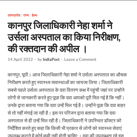
EV Charging Station: यूपी में 238 नए पब्लिक ईवी चार्जि
उत्तरप्रदेश
/
राज्य
/
हेल्थ
Pateshwari Drvi: मुख्यमंत्री योगी आदित्यनाथ ने किए मां पा
कानपुर जिलाधिकारी नेहा शर्मा ने
Uttarakhand Female Boxer: मुख्यमंत्री धामी से मिलीं अंतर
उर्सला अस्पताल का किया निरीक्षण,
UP Kanwar Yatra: कांवड़ यात्रा से पहले सभी धार्मिक स्थलों प
की रक्तदान की अपील ।
Bharat Tex 2026: टेक्सटाइल निवेश के प्रमुख गंतव्य के रूप
14 April 2022
-
by
IndiaPost
-
Leave a Comment
Shri Ram Mandir: श्रीराम मंदिर चढ़ावा चोरी के आरोपियो
कानपुर, यूपी। आज जिलाधिकारी नेहा शर्मा ने उर्सला अस्पताल का औचक
CM Yogi Barabanki Visit: मुख्यमंत्री योगी आदित्यनाथ सोम
निरीक्षण करते हुए स्वास्थ्य व्यवस्थाओं का जायजा लिया। जिलाधिकारी
The Kshitij Show: द क्षितिज शो में पहुंचे जुयाल और नि
सबसे पहले उर्सला अस्पताल के दवा वितरण कक्ष में पहुंची जहां पर उन्होंने
लोगों से जानकारी करते हुए पूछा कि दवा आपको पूरी मिल गई है कि नहीं।
Lok Sanvardhan Parva: देहरादून में मुख्यमंत्री पुष्कर सिंह ध
उनके द्वारा बताया गया कि दवा उन्हें मिल गई है। उन्होंने पूछा कि दवा बाहर
से तो नहीं मंगाई जा रही है। इस पर परिजन द्वारा बताया गया कि दवा
West Bengal Rajya Sabha By-Election: चुनाव आयोग न
अस्पताल से ही उन्हें मिल रही है। जिलाधिकारी ने उपस्थित डॉक्टर को
Shri Kashi Vishwanath Mandir: उत्तरकाशी में CM पुष्कर सिं
निर्देशित करते हुए कहा कि किसी भी प्रकार से लोगों को स्वास्थ्य सेवाएं
उपलब्ध कराने में कोई कमी नही होनी चाहिए । दवा की उपलब्धता रहे इस