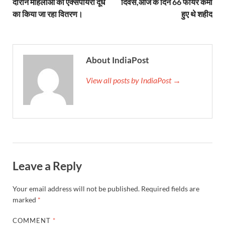
दौरान महिलाओं को एक्सपायरी दूध
दिवस,आज के दिन 66 फायर कर्मी
Union Budget Update: केंद्रीय बजट उत्तर प्रदेश के वि
का किया जा रहा वितरण।
हुए थे शहीद
Job Scheme For Youth: धामी सरकार ने प्रति माह औसत
YEIDA Emerges: यीडा बना मेडिकल डिवाइस मैन्युफैक्चरिंग
About IndiaPost
House of Himalayas: हाउस आफ हिमालयाज बिक्री का आंक
View all posts by IndiaPost →
Star Infomatic: बजट 2026–27 से भारत की डिजिटल और व
Benefits of Peanuts: सर्दियों में कितनी मूंगफली एक दिन म
Sapne Me Aag Dekhna: सपने में आग देखना का मतलब क्य
Budget Day: वित्त मंत्री निर्मला सीतारमण वाराणसी और पट
Leave a Reply
Budget 2026: वित्त मंत्री निर्मला सीतारमण पेश कर रही है 
Ajit Pawar Death: महाराष्ट्र के उपमुख्यमंत्री अजित पवार 
Your email address will not be published.
Required fields are
marked
*
भारत पर्व में उत्तराखण्ड की झांकी ‘आत्मनिर्भर उत्तराखण्ड’
COMMENT
*