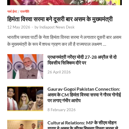
Jan-Jan Ki Sarkar: धामी मॉडल ने शासन को जनता के द्वार 
नार्थ ईस्ट
/
राजनीति
Ankita Bhandari Case: अंकिता भंडारी केस से संबंधित सोशल
हिमंता विस्वा सरमा बने दूसरी बार असम के मुख्यमंत्री
Uttarakhandi Song Launch: मुख्यमंत्री ने पैंली-पैंली ब
12 May 2026
-
by
Indiapost News Desk
Uttarkhand Development Project: मुख्यमंत्री ने विभ
भारतीय जनता पार्टी के नेता हिमंता विस्वा सरमा ने लगातार दूसरी बार असम
के मुख्यमंत्री के रूप में शपथ ग्रहण कर ली है राज्यपाल लक्ष्मण …
Aravalli Satyagraha Yatra: अरावली की रक्षा के लिए ‘अराव
प्रधानमंत्री नरेंद्र मोदी 27-28 अप्रैल से दो
Rhythm of the Universe: यशोभूमि में ‘रिदम ऑफ यूनिव
दिवसीय सिक्किम दौरे पर
Voter Mapping: मतदाता मैपिंग आसान बनाने के लिए आपसी स
26 April 2026
PM Adarsh Gram Yojana: योगी सरकार का बड़ा कदम, अनुसू
Gaurav Gogoi Pakistan Connection:
Rabri Devi Residence: रात के अंधेरे में खाली होने लगा 
असम के CM हिमंता विस्वा सरमा ने गौरव गोगोई
पर लगाए गंभीर आरोप
Nainital Winter Carnival: मुख्यमंत्री पुष्कर सिंह धामी ने
8 February 2026
Railway West Bengal Project: भारतीय रेलवे ने पश्चिम बंगा
Cultural Relations: MP के सीएम मोहन
PM Modi Lucknow Visit… जब मंच से पीएम मोदी ने की सीएम
यादव ने असम के सीएम हिमन्ता विस्वा सरमा से