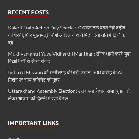
Bastar Mobile Network: बस्तर के कोंडापल्ली में पहली 
RECENT POSTS
Skill Development & Polytechnic Courses: हरियाणा की
Haridwar Kumbh: हरिद्वार में होने वाले कुंभ को लेकर बोले 
Kakori Train Action Day Special: 70 साल तक बेबस रही शहीद
की धरती, फिर मुख्यमंत्री योगी आदित्यनाथ ने मिटा दिया तीन पीढ़ियों का
Air Fare Issue: इंडिगो संकट के बीच बढ़े हुए हवाई किराए
दर्द
UP Detention Centre: यूपी में घुसपैठ हूं पर बड़ी कार्रवाई 
Mukhyamantri Yuva Vidharthi Manthan: सीएम धामी करेंगे युवा
विद्यार्थियों’ से सीधा संवाद
MP CP Joshi Meeting With Mandaviya: सांसद सीपी जोशी
India AI Mission को छत्तीसगढ़ की बड़ी उड़ान, 500 करोड़ के AI
UP BJP State President: उत्तरप्रदेश को जल्द मिलेगा प्
मिशन पर साय कैबिनेट की मुहर
Navneet Sehgal Resignation: प्रसार भारती के अध्यक्ष
Uttarakhand Assembly Election: उत्तराखंड विधान सभा चुनाव को
लेकर भाजपा की दिल्ली में बड़ी बैठक
Lok Sabha 5G Service: चित्तौडगढ़ सांसद सीपी जोशी ने लोकस
Chhattisgarh Naxal Operation: मुख्यमंत्री विष्णु देव साय
IMPORTANT LINKS
President Putin Delhi Visit: रूसी राष्ट्रपति Putin गुरुव
PM Kisan Yojana: पीएम-किसान योजना के अंतर्गत राजस्थान 
Home