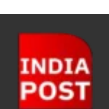
FSSAI: जांच में अंडे पूरी तरह सुरक्षित पाए गए: FSSAI अंडो
Anil Vij Statement: कांग्रेस का अविश्वास प्रस्ताव सदन मे
Chronic Kidney Disease: क्रोनिक किडनी डिजीज का मुका
Bihar NDA MP: बिहार एनडीए सांसदों ने बीजेपी राष्ट्रीय क
VB G Ram G Bill: बिल फाड़ना लोकतंत्र की हत्या – शिवर
Former DGP Prashant Kumar: उत्तर प्रदेश शिक्षा सेवा चय
Indian Railway New Policy: ट्रेन में भी एयरपोर्ट जैसा लग
Soil To Silk Exhibition: सॉइल टू सिल्क’ की अनूठी प्रदर्शन
GST Sudhar Book: सामाजिक न्याय, आर्थिक समानता और व
UP BJP State President: पंकज चौधरी बने उत्तर प्रदेश भा
BJP Working President Nitin Nabin: कौन है नितिन नवीन ज