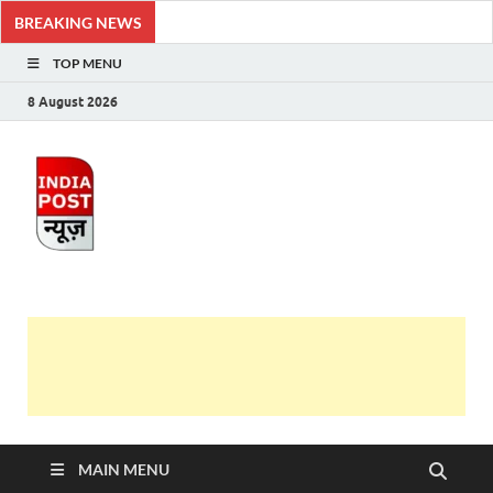
BREAKING NEWS
TOP MENU
8 August 2026
India Post News
Latest India News in Hindi, Breaking News, Hindi
Samachar
MAIN MENU