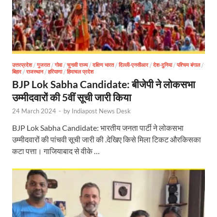
उत्तरप्रदेश
/
गुजरात
/
गोवा
/
चुनावी राज्य
/
दक्षिण भारत
/
दिल्ली-एनसीआर
/
देश-दुनिया
/
पश्चिम बंगाल
/
बिहार
/
राजस्थान
/
हरियाणा
/
हिमाचल प्रदेश
BJP Lok Sabha Candidate: बीजेपी ने लोकसभा
उम्मीदवारों की 5वीं सूची जारी किया
24 March 2024
-
by
Indiapost News Desk
BJP Lok Sabha Candidate: भारतीय जनता पार्टी ने लोकसभा
उम्मीदवारों की पांचवी सूची जारी की .देखिए किसे मिला टिकट औरकिसका
कटा पत्ता। गाजियाबाद से वीके …