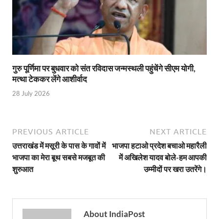
Gomati River: गोमती को स्वच्छ बनाने के लिए आज जुटेंगे 
Railway Appointment Update: राजेश कुमार पांडे ने उत्तर 
Shri Krishna Jaman bhumi: श्रीकृष्ण जन्मभूमि के लिए 
गुरु पूर्णिमा पर बुधवार को संत रविदास जन्मस्थली पहुंचेंगे सीएम योगी,
आईएसबीटी-मसूरी डायवर्जन कॉरिडोर का स्थलीय निरीक्षण
मत्था टेककर लेंगे आशीर्वाद
India AI Impact Summit 2026: एमआईबी का पवेलियन ‘इंडिया
28 July 2026
सीएम धामी हरिद्वार में एक्शन मोड में – चौपाल में सुनी समस्या
UP Budget 2026- 27: योगी सरकार का सेफ्टी, स्टेबिलिटी
PREVIOUS ARTICLE
NEXT ARTICLE
उत्तराखंड में मसूरी के पास के गावों में
भाजपा हटाओ प्रदेश बचाओ महारैली
Bullet Train Project: मुंबई-अहमदाबाद बुलेट ट्रेन परियो
भाजपा का मेरा बूथ सबसे मजबूत की
में अखिलेश यादव बोले-हम आपकी
Vande Bharat Express Train: वंदे भारत जैसी सेमी-हाई स्प
शुरुआत
उम्मीदों पर खरा उतरेंगे।
UP Budget 2026: आवास एवं शहरी नियोजन के लिए 7,705 
Guskhor Pandit: घूसखोर पंडत’ फिल्म के निर्देशक व 
About IndiaPost