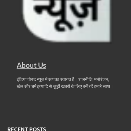
FCI News: पहली बार फूड कॉर्पोरेशन ऑफ इंडिया (FCI) फूडग्र
Shakti Sadan Yojana: संकटग्रस्त महिलाओं के लिए सुरक्
UP Ayush App: योगी सरकार जल्द लांच करेगी आयुष एप, घर ब
CM Yogi Gift: मुख्यमंत्री योगी आदित्यनाथ ने लघु व सीमांत
River Drone Survey Model: सीएम योगी के रिवर ड्रोन सर
About Us
Yuwa Sahkar Sammelan: मुख्यमंत्री ने डीएम वाराणसी व
Delhi Air Pollution: फेफड़ों के लिए कितनी खतरनाक हुई
इंडिया पोस्ट न्यूज में आपका स्वागत है। राजनीति, मनोरंजन,
खेल और धर्म इत्यादि से जुड़ी खबरों के लिए बनें रहें हमारे साथ।
Save Aravali Movement: क्या है अरावली की नई परिभाषा
UP Cough Syrup Issue: कोडीन युक्त कफ सिरप मामले में
UP Road Safty: सड़क सुरक्षा के लिए मुख्यमंत्री का 4-ई मॉ
KP Maurya Statement: माफिया और समाजवादी पार्टी एक दूस
RECENT POSTS