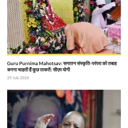
Mandir Cluster Model: पुरा महादेव मंदिर का ‘मंदिर क्लस
MMMUT Girls Hostel: एमएमएमयूटी में साइबर फोरेंसिक रि
Indian Railway Action: भारतीय रेलवे की बड़ी करवाई, आ
NCBC Chairman: साध्वी निरंजन ज्योति बनी राष्ट्रीय पिछ
मिलावटखोरों पर और कसेगा सरकार का शिकंजा
Guru Purnima Mahotsav: सनातन संस्कृति-परंपरा को तबाह
Pateshvari Mata Darshan: मुख्यमंत्री ने किए मां पाटेश्व
करना चाहती हैं कुछ ताकतें: सीएम योगी
She Leads Bharat: अंतर्राष्ट्रीय महिला दिवस 2026 के उपल
29 July 2026
Sabka Sath Sabka Vikas: प्रधानमंत्री नरेन्द्र मोदी 9 म
Holi Mahotsava: CM धामी ने कलश संगीत द्वारा आयोजित 
Chhattisgarh Budget 2026-27: बस्तर के विकास का व्
First Cabinet Meeting In Seva Tirth: भारत की विकास यात्