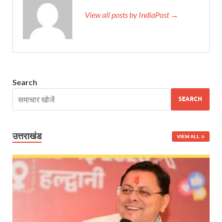
Union Budget Update: केंद्रीय बजट उत्तर प्रदेश के वि
View all posts by IndiaPost →
Job Scheme For Youth: धामी सरकार ने प्रति माह औसत
YEIDA Emerges: यीडा बना मेडिकल डिवाइस मैन्युफैक्चरिंग
House of Himalayas: हाउस आफ हिमालयाज बिक्री का आंक
Search
Star Infomatic: बजट 2026–27 से भारत की डिजिटल और व
SEARCH
Benefits of Peanuts: सर्दियों में कितनी मूंगफली एक दिन म
Sapne Me Aag Dekhna: सपने में आग देखना का मतलब क्य
उत्तराखंड
VIEW ALL
Budget Day: वित्त मंत्री निर्मला सीतारमण वाराणसी और पट
Budget 2026: वित्त मंत्री निर्मला सीतारमण पेश कर रही है 
Ajit Pawar Death: महाराष्ट्र के उपमुख्यमंत्री अजित पवार 
भारत पर्व में उत्तराखण्ड की झांकी ‘आत्मनिर्भर उत्तराखण्ड’