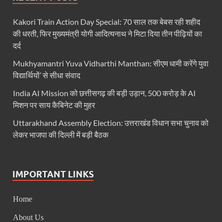
FSSAI: जांच में अंडे पूरी तरह सुरक्षित पाए गए: FSSAI अंडो
Kakori Train Action Day Special: 70 साल तक बेबस रही शहीद
Anil Vij Statement: कांग्रेस का अविश्वास प्रस्ताव सदन मे
की धरती, फिर मुख्यमंत्री योगी आदित्यनाथ ने मिटा दिया तीन पीढ़ियों का
दर्द
Chronic Kidney Disease: क्रोनिक किडनी डिजीज का मुका
Mukhyamantri Yuva Vidharthi Manthan: सीएम धामी करेंगे युवा
Bihar NDA MP: बिहार एनडीए सांसदों ने बीजेपी राष्ट्रीय क
विद्यार्थियों’ से सीधा संवाद
VB G Ram G Bill: बिल फाड़ना लोकतंत्र की हत्या – शिवर
India AI Mission को छत्तीसगढ़ की बड़ी उड़ान, 500 करोड़ के AI
मिशन पर साय कैबिनेट की मुहर
Former DGP Prashant Kumar: उत्तर प्रदेश शिक्षा सेवा चय
Uttarakhand Assembly Election: उत्तराखंड विधान सभा चुनाव को
Indian Railway New Policy: ट्रेन में भी एयरपोर्ट जैसा लग
लेकर भाजपा की दिल्ली में बड़ी बैठक
Soil To Silk Exhibition: सॉइल टू सिल्क’ की अनूठी प्रदर्शन
GST Sudhar Book: सामाजिक न्याय, आर्थिक समानता और व
IMPORTANT LINKS
UP BJP State President: पंकज चौधरी बने उत्तर प्रदेश भा
Home
BJP Working President Nitin Nabin: कौन है नितिन नवीन ज
About Us