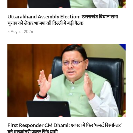
Nitin Nabin: राष्ट्रीय अध्यक्ष बनने के बाद नितिन नवीन प्रद
Uttarakhand Assembly Election: उत्तराखंड विधान सभा
चुनाव को लेकर भाजपा की दिल्ली में बड़ी बैठक
World Economic Forum: भारत की आर्थिक मजबूती के लिए महत
5 August 2026
Uttarakhand Government News: मुख्यमंत्री पुष्कर सिंह ध
Noida Engineer Case: एसआईटी गठन पर मृतक के पिता न
BJP National President Nitin Nabin: निर्विरोध चुने गए 
New Jalpaiguri Railway Station: न्यू जलपाईगुड़ी रेलवे
Jagran Forum: जागरण फोरम पर सीएम पुष्कर सिंह धामी
Uttar Pradesh Politics: मुक्त कंठ से यूपी को सराहा, कहा 
Vande Bharat Sleeper: देश को मिली पहली स्लीपर वन्दे भ
Vande Bharat Sleeper Update: वंदे भारत स्लीपर का कि
First Responder CM Dhami: आपदा में फिर ‘फर्स्ट रिस्पॉन्डर’
Uttarakhand Calender 2026: मुख्यमंत्री पुष्कर सिंह धाम
बने मुख्यमंत्री पुष्कर सिंह धामी