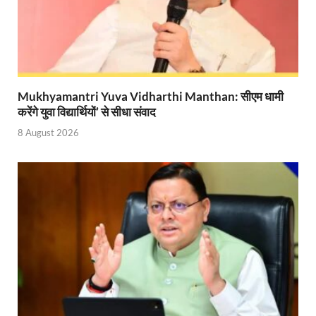
Bastar Story: बस्तर में लोकतंत्र की नई सुबह 47 गांवों मे
UP Deputy CM KP Maurya: प्रयागराज पहुंचे डिप्टी सीए
UP Diwas Program: विकसित भारत-विकसित उत्तर प्रदेश ’
Uttarakhand Uniform Scam: वर्दी घोटाले में सीएम धामी
Mukhyamantri Yuva Vidharthi Manthan: सीएम धामी
करेंगे युवा विद्यार्थियों’ से सीधा संवाद
Kapil Dev Agarwal: यूपी सरकार के मंत्री कपिल देव ने अ
8 August 2026
Uttarakhand Tableau: भारत पर्व पर प्रदर्शित होगी “आत्मन
NFPRC Workshop: एन.एफ.पी.आर.सी द्वारा सांसदों एवं विधा
UP tableau Kartavya Path: कर्तव्य पथ पर नजर आएगी बुं
PM Gram Sadak Yojana: प्रधानमंत्री ग्राम सड़क योजना में
PM Gram Sadak Yojana: प्रधानमंत्री ग्राम सड़क योजना में
Manrega Protest: मनरेगा कानून को खत्म किए जाने के विरोध में
UP Kaushal Disha: कौशल दिशा पोर्टल से ग्रामीण युवाओं क