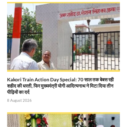
Modern Composite Sleepers: एआई की मदद से ट्रैक क
Char Dham Yatra Action Plan: चारधाम यात्रा-2026 को
Katra Banihal Special Train: कटरा – बनिहाल के बीच 
Aerial Survey: सीएम योगी के निर्देश पर उप मुख्यमंत्री व कृषि
Ancient Manuscripts: वैश्विक मंच तक पहुंचेगा भारतीय ज्ञ
Big Blueprint for Bastar: बस्तर के लिए बड़ा ब्लूप्रिंट: पी
Bhartendu Natya Akadami: मुख्यमंत्री ने देखी ‘आनंद मठ
Kakori Train Action Day Special: 70 साल तक बेबस रही
शहीद की धरती, फिर मुख्यमंत्री योगी आदित्यनाथ ने मिटा दिया तीन
Women E Rickshaw Pilots: यूपी में तैयार हो रही महिला
पीढ़ियों का दर्द
8 August 2026
Mann Ki Baat: प्रधानमंत्री नरेंद्र मोदी ने देशवासियों को म
Jewar International Airport: यूपी में विकास अब घोषणा
UP Anganwadi: मुख्यमंत्री योगी आदित्यनाथ को आंगनवाड़ी 