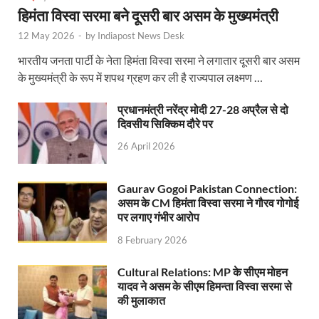
हिमंता विस्वा सरमा बने दूसरी बार असम के मुख्यमंत्री
Uttarakhand Young Leaders Dialogue: विकसित भारत के संक
12 May 2026
-
by
Indiapost News Desk
Demand for Review of FRK Policy: ऍफ़आरके नीति पर प
भारतीय जनता पार्टी के नेता हिमंता विस्वा सरमा ने लगातार दूसरी बार असम
Ram Mandir Control Room: राम मंदिर की सुरक्षा को तै
के मुख्यमंत्री के रूप में शपथ ग्रहण कर ली है राज्यपाल लक्ष्मण …
CM Dhami Meeting With Nitin Gadkari: बैठक में मुख्यम
प्रधानमंत्री नरेंद्र मोदी 27-28 अप्रैल से दो
दिवसीय सिक्किम दौरे पर
Kalyan Singh Jayanti: अपने नाम को उत्तर प्रदेश के ‘कल्या
26 April 2026
Kashi Volleyball Mahakumbh: काशी में होगा वॉलीबॉल 
National Highway Project: मुख्यमंत्री राज्य की राष्ट्रीय र
Gaurav Gogoi Pakistan Connection:
असम के CM हिमंता विस्वा सरमा ने गौरव गोगोई
Vande Bharat Sleeper Train: वंदे भारत स्लीपर ट्रेन क
पर लगाए गंभीर आरोप
8 February 2026
Khelo India Tribes Games: देश में पहली बार हो रहे खेलो इ
CM Yogi Review Meeting: राजस्व के सभी मामलों का मेरिट
Cultural Relations: MP के सीएम मोहन
यादव ने असम के सीएम हिमन्ता विस्वा सरमा से
छत्तीसगढ़ को मिला खेलो इंडिया ट्राइबल गेम्स, 14 फरवरी 2026 
की मुलाकात