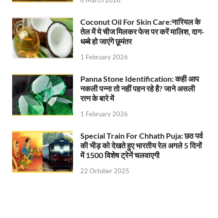
6 March 2026
Jan-Jan Ki Sarkar: धामी मॉडल ने शासन को जनता के द्वार 
Ankita Bhandari Case: अंकिता भंडारी केस से संबंधित सोशल
Coconut Oil For Skin Care:नारियल के
तेल में ये चीज मिलकर फेस पर करें मालिश, दाग-
Uttarakhandi Song Launch: मुख्यमंत्री ने पैंली-पैंली ब
धब्बे हो जाएंगे छूमंतर
1 February 2026
Uttarkhand Development Project: मुख्यमंत्री ने विभ
Panna Stone Identification: कही आप
Aravalli Satyagraha Yatra: अरावली की रक्षा के लिए ‘अराव
नकली पन्ना तो नहीं पहन रहे है? जाने असली
रत्न के बारे में
Rhythm of the Universe: यशोभूमि में ‘रिदम ऑफ यूनिव
1 February 2026
Voter Mapping: मतदाता मैपिंग आसान बनाने के लिए आपसी स
Special Train For Chhath Puja: छठ पर्व
PM Adarsh Gram Yojana: योगी सरकार का बड़ा कदम, अनुसू
की भीड़ को देखते हुए भारतीय रेल अगले 5 दिनों
में 1500 विशेष ट्रेनें चलवाएगी
Rabri Devi Residence: रात के अंधेरे में खाली होने लगा 
22 October 2025
Nainital Winter Carnival: मुख्यमंत्री पुष्कर सिंह धामी ने
Railway West Bengal Project: भारतीय रेलवे ने पश्चिम बंगा
PM Modi Lucknow Visit… जब मंच से पीएम मोदी ने की सीएम