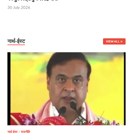
30 July 2026
Start UP Summit: उद्यमिता, नवाचार और व्यापार हमारे संस्कार
Swami Vivekanand Jayanti: मुख्यमंत्री पुष्कर सिंह धामी 
PM Modi Somnath Mandir: सोमनाथ में पीएम मोदी ने किय
नार्थ-ईस्ट
VIEW ALL
Uttar Pradesh News: ‘आभार प्रधानमंत्री जी, डबल इंजन
UP AI App: सीएम योगी के मिशन को साकार कर रहा फतेहपुर,
Ashwini Vaishnaw: औपनिवेशिक मानसिकता से रेलवे को पूर
Aadhaar gets a face: भारतीय विशिष्ट पहचान प्राधिकरण
AI Start-Ups: प्रधानमंत्री ने भारतीय एआई स्टार्टअप्स के
Hindi Salahkar Samiti: विधि एवं न्याय मंत्रालय विधायी 
PANKHUDI Portal: पंखुड़ी पोर्टल का शुभारंभ,जानें क्या 
Gram Panchayat Adhar: ग्राम पंचायतों में भी बनेगा आधार, 
नार्थ ईस्ट
/
राजनीति