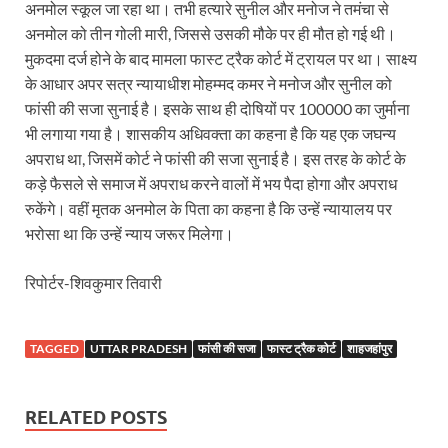
Dr.Teejan Bai: विश्वविख्यात पंडवानी गायिका, पद्म विभूष
अनमोल स्कूल जा रहा था। तभी हत्यारे सुनील और मनोज ने तमंचा से
अनमोल को तीन गोली मारी, जिससे उसकी मौके पर ही मौत हो गई थी।
Khatipura Mega Coach Care Terminal: खातीपुरा में 205
मुकदमा दर्ज होने के बाद मामला फास्ट ट्रैक कोर्ट में ट्रायल पर था। साक्ष्य
के आधार अपर सत्र न्यायाधीश मोहम्मद कमर ने मनोज और सुनील को
Sundarpura Railway Station: खाटू श्याम जी के भक्तो को
फांसी की सजा सुनाई है। इसके साथ ही दोषियों पर 100000 का जुर्माना
Jan-Jan Ki Sarkar Abhiyan: 4 जुलाई से फिर शुरु होगा
भी लगाया गया है। शासकीय अधिवक्ता का कहना है कि यह एक जघन्य
अपराध था, जिसमें कोर्ट ने फांसी की सजा सुनाई है। इस तरह के कोर्ट के
आ गई यूपी बीजेपी संगठन की लिस्ट, देखिए कौन-कौन है इस सूच
कड़े फैसले से समाज में अपराध करने वालों में भय पैदा होगा और अपराध
Chhattisgarh UCC: छत्तीसगढ़ में UCC का खाका तैयार करेग
रुकेंगे। वहीं मृतक अनमोल के पिता का कहना है कि उन्हें न्यायालय पर
भरोसा था कि उन्हें न्याय जरूर मिलेगा।
राजमिस्त्री, किसान और शिक्षक परिवारों के बेटे यूपीएससी की र
रिपोर्टर-शिवकुमार तिवारी
9New Sectoral Policy: 9 नई सेक्टोरल पॉलिसी, एक स्मार्ट न
संयुक्त निदेशक के एस चौहान ने मुख्यमंत्री को भेंट की अपनी 
TAGGED
UTTAR PRADESH
फांसी की सजा
फास्ट ट्रैक कोर्ट
शाहजहांपुर
New haryana Industrial Policy: मुख्यमंत्री नायब सिंह सै
Baster’s New Picture: बस्तर की नई तस्वीर: मैदान में ब
RELATED POSTS
पीएम मोदी के संबोधन की बड़ी बातें