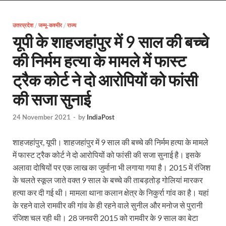
EV Charging Station: यूपी में 238 नए पब्लिक ईवी चार्जि
उत्तरप्रदेश
/
जम्मू-कश्मीर
/
राज्य
Pateshwari Drvi: मुख्यमंत्री योगी आदित्यनाथ ने किए मां पा
यूपी के शाहजहांपुर में 9 साल की बच्चे
Uttarakhand Female Boxer: मुख्यमंत्री धामी से मिलीं अंतर
की निर्मम हत्या के मामले में फास्ट
UP Kanwar Yatra: कांवड़ यात्रा से पहले सभी धार्मिक स्थलों प
ट्रैक कोर्ट ने दो आरोपियों को फांसी
Bharat Tex 2026: टेक्सटाइल निवेश के प्रमुख गंतव्य के रूप
की सजा सुनाई
Shri Ram Mandir: श्रीराम मंदिर चढ़ावा चोरी के आरोपियो
24 November 2021
-
by
IndiaPost
CM Yogi Barabanki Visit: मुख्यमंत्री योगी आदित्यनाथ सोम
शाहजहांपुर, यूपी। शाहजहांपुर में 9 साल की बच्चे की निर्मम हत्या के मामले
The Kshitij Show: द क्षितिज शो में पहुंचे जुयाल और नि
में फास्ट ट्रैक कोर्ट ने दो आरोपियों को फांसी की सजा सुनाई है। इसके
अलावा दोषियों पर एक लाख का जुर्माना भी लगाया गया है। 2015 में रंजिश
Lok Sanvardhan Parva: देहरादून में मुख्यमंत्री पुष्कर सिंह ध
के चलते स्कूल जाते वक्त 9 साल के बच्चे की ताबड़तोड़ गोलियां मारकर
West Bengal Rajya Sabha By-Election: चुनाव आयोग न
हत्या कर दी गई थी। मामला थाना कलान क्षेत्र के निकुर्रा गांव का है। यहां
के रहने वाले रामवीर की गांव के ही रहने वाले सुनील और मनोज से पुरानी
Shri Kashi Vishwanath Mandir: उत्तरकाशी में CM पुष्कर सिं
रंजिश चल रही थी। 28 जनवरी 2015 को रामवीर के 9 साल का बेटा