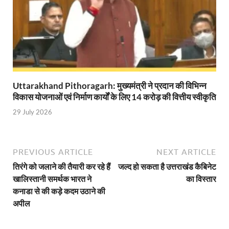
YEIDA Emerges: यीडा बना मेडिकल डिवाइस मैन्युफैक्चरिंग
House of Himalayas: हाउस आफ हिमालयाज बिक्री का आंक
Star Infomatic: बजट 2026–27 से भारत की डिजिटल और व
Benefits of Peanuts: सर्दियों में कितनी मूंगफली एक दिन म
Uttarakhand Pithoragarh: मुख्यमंत्री ने प्रदान की विभिन्न
Sapne Me Aag Dekhna: सपने में आग देखना का मतलब क्य
विकास योजनाओं एवं निर्माण कार्यों के लिए 14 करोड़ की वित्तीय स्वीकृति
Budget Day: वित्त मंत्री निर्मला सीतारमण वाराणसी और पट
29 July 2026
Budget 2026: वित्त मंत्री निर्मला सीतारमण पेश कर रही है 
Ajit Pawar Death: महाराष्ट्र के उपमुख्यमंत्री अजित पवार 
PREVIOUS ARTICLE
NEXT ARTICLE
तिरंगे को जलाने की तैयारी कर रहे हैं
जल्द हो सकता है उत्तराखंड कैबिनेट
भारत पर्व में उत्तराखण्ड की झांकी ‘आत्मनिर्भर उत्तराखण्ड’
खालिस्तानी समर्थक भारत ने
का विस्तार
Bastar Story: बस्तर में लोकतंत्र की नई सुबह 47 गांवों मे
कनाडा से की कड़े कदम उठाने की
अपील
UP Deputy CM KP Maurya: प्रयागराज पहुंचे डिप्टी सीए