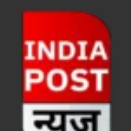
धरती का स्वास्थ्य सही रहेगा तभी बची रहेगी सृष्टिः योगी आदि
4 Years Achievements Of Uttarakhand Government: 
Jairam Ramesh On BJP: श्यामा प्रसाद मुखर्जी के मुस्लिम
AIIMS Rishikesh: केन्द्रीय स्वास्थ्य मंत्री जेपी नड्डा से स
Kashi Tamil Sangamm: भारत सरकार भाषाई पुनर्जागरण,संस्
Ayushman Yojana: मुख्यमंत्री ने 142 नवनियुक्त असिस्टेंट
Mutul Fund SIP: सिर्फ 2000 महीने जमा करके कैसे बन गए
Vande Matram In Parilament: वंदे मातरम पर संसद में होग
Manas Khand Mala Yojana: मुख्यमंत्री धामी ने किया 1
Bastar Mobile Network: बस्तर के कोंडापल्ली में पहली 
Skill Development & Polytechnic Courses: हरियाणा की