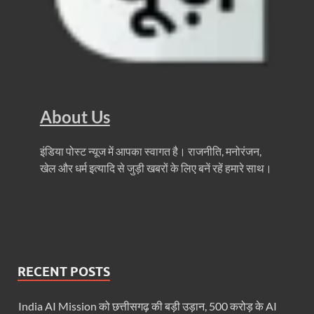
Haridwar Kumbh: हरिद्वार में होने वाले कुंभ को लेकर बोले 
Air Fare Issue: इंडिगो संकट के बीच बढ़े हुए हवाई किराए
UP Detention Centre: यूपी में घुसपैठ हूं पर बड़ी कार्रवाई 
MP CP Joshi Meeting With Mandaviya: सांसद सीपी जोशी
About Us
UP BJP State President: उत्तरप्रदेश को जल्द मिलेगा प्
Navneet Sehgal Resignation: प्रसार भारती के अध्यक्ष
इंडिया पोस्ट न्यूज में आपका स्वागत है। राजनीति, मनोरंजन,
खेल और धर्म इत्यादि से जुड़ी खबरों के लिए बनें रहें हमारे साथ।
Lok Sabha 5G Service: चित्तौडगढ़ सांसद सीपी जोशी ने लोकस
Chhattisgarh Naxal Operation: मुख्यमंत्री विष्णु देव साय
President Putin Delhi Visit: रूसी राष्ट्रपति Putin गुरुव
PM Kisan Yojana: पीएम-किसान योजना के अंतर्गत राजस्थान 
RECENT POSTS
RPI National Party: आरपीआई को जल्द ही मिलेगा राष्ट्रीय 
India AI Mission को छत्तीसगढ़ की बड़ी उड़ान, 500 करोड़ के AI
Khadi Mahotsava: खादी महोत्सव में 3.20 करोड़ की रिकॉर्ड 