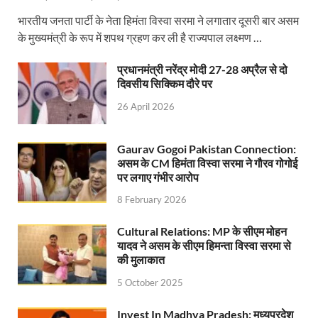
भारतीय जनता पार्टी के नेता हिमंता विस्वा सरमा ने लगातार दूसरी बार असम
UP Rain Basera: योगी सरकार यात्रियों की सुरक्षा के लिए सतर
के मुख्यमंत्री के रूप में शपथ ग्रहण कर ली है राज्यपाल लक्ष्मण …
Nidhi Yojana: उत्तर प्रदेश में महिला उद्यमिता को मिला र
प्रधानमंत्री नरेंद्र मोदी 27-28 अप्रैल से दो
Indramani Badoni Jayanti: उत्तराखंड के गांधी को सीएम
दिवसीय सिक्किम दौरे पर
26 April 2026
CM Yogi meets Sify Chairman Raju Vegesna: मुख्यमंत्
Nitin Nabin Bihar Visit: बिहार दौरे पर रहेंगे बीजेपी के क
Gaurav Gogoi Pakistan Connection:
असम के CM हिमंता विस्वा सरमा ने गौरव गोगोई
Kisan Samman Diwas: किसान सम्मान दिवस’ मनाएगी य
पर लगाए गंभीर आरोप
UP Vidhan Sabha Budget: योगी सरकार ने विधानसभा में
8 February 2026
UP Vidhan Sabha:देश में दो नमूने हैं, जब कोई चर्चा होती है
Cultural Relations: MP के सीएम मोहन
यादव ने असम के सीएम हिमन्ता विस्वा सरमा से
UP Rain Basera: ठंड में आने वाले फरियादियों के लिए रैनबसेर
की मुलाकात
FCI News: पहली बार फूड कॉर्पोरेशन ऑफ इंडिया (FCI) फूडग्र
5 October 2025
Shakti Sadan Yojana: संकटग्रस्त महिलाओं के लिए सुरक्
Invest In Madhya Pradesh: मध्यप्रदेश