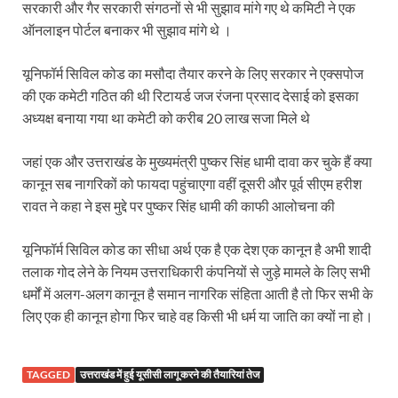
सरकारी और गैर सरकारी संगठनों से भी सुझाव मांगे गए थे कमिटी ने एक
ऑनलाइन पोर्टल बनाकर भी सुझाव मांगे थे ।
Katra Banihal Special Train: कटरा – बनिहाल के बीच 
Aerial Survey: सीएम योगी के निर्देश पर उप मुख्यमंत्री व कृषि
यूनिफॉर्म सिविल कोड का मसौदा तैयार करने के लिए सरकार ने एक्सपोज
की एक कमेटी गठित की थी रिटायर्ड जज रंजना प्रसाद देसाई को इसका
Ancient Manuscripts: वैश्विक मंच तक पहुंचेगा भारतीय ज्ञ
अध्यक्ष बनाया गया था कमेटी को करीब 20 लाख सजा मिले थे
Big Blueprint for Bastar: बस्तर के लिए बड़ा ब्लूप्रिंट: पी
जहां एक और उत्तराखंड के मुख्यमंत्री पुष्कर सिंह धामी दावा कर चुके हैं क्या
Bhartendu Natya Akadami: मुख्यमंत्री ने देखी ‘आनंद मठ
कानून सब नागरिकों को फायदा पहुंचाएगा वहीं दूसरी और पूर्व सीएम हरीश
रावत ने कहा ने इस मुद्दे पर पुष्कर सिंह धामी की काफी आलोचना की
Women E Rickshaw Pilots: यूपी में तैयार हो रही महिला
Mann Ki Baat: प्रधानमंत्री नरेंद्र मोदी ने देशवासियों को म
यूनिफॉर्म सिविल कोड का सीधा अर्थ एक है एक देश एक कानून है अभी शादी
तलाक गोद लेने के नियम उत्तराधिकारी कंपनियों से जुड़े मामले के लिए सभी
Jewar International Airport: यूपी में विकास अब घोषणा
धर्मों में अलग-अलग कानून है समान नागरिक संहिता आती है तो फिर सभी के
लिए एक ही कानून होगा फिर चाहे वह किसी भी धर्म या जाति का क्यों ना हो।
UP Anganwadi: मुख्यमंत्री योगी आदित्यनाथ को आंगनवाड़ी 
Mandir Cluster Model: पुरा महादेव मंदिर का ‘मंदिर क्लस
TAGGED
उत्तराखंड में हुई यूसीसी लागू करने की तैयारियां तेज
MMMUT Girls Hostel: एमएमएमयूटी में साइबर फोरेंसिक रि