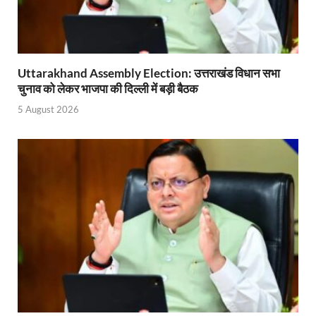
Ram Mandir Control Room: राम मंदिर की सुरक्षा को तै
CM Dhami Meeting With Nitin Gadkari: बैठक में मुख्यम
Kalyan Singh Jayanti: अपने नाम को उत्तर प्रदेश के ‘कल्या
Uttarakhand Assembly Election: उत्तराखंड विधान सभा
चुनाव को लेकर भाजपा की दिल्ली में बड़ी बैठक
Kashi Volleyball Mahakumbh: काशी में होगा वॉलीबॉल 
5 August 2026
National Highway Project: मुख्यमंत्री राज्य की राष्ट्रीय र
Vande Bharat Sleeper Train: वंदे भारत स्लीपर ट्रेन क
Khelo India Tribes Games: देश में पहली बार हो रहे खेलो इ
CM Yogi Review Meeting: राजस्व के सभी मामलों का मेरिट
छत्तीसगढ़ को मिला खेलो इंडिया ट्राइबल गेम्स, 14 फरवरी 2026 
Shikayat Se Samadhan: एक ही मंच पर जनता को मिला 
CM Pushkar Singh Dhami: मुख्यमंत्री ने ‘जन-जन की सरक