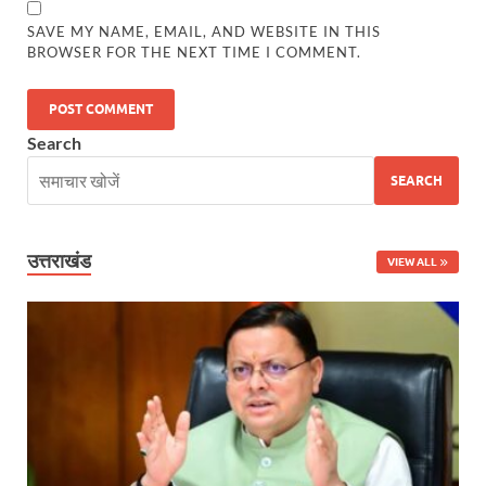
PM Modi Somnath Mandir: सोमनाथ में पीएम मोदी ने किय
SAVE MY NAME, EMAIL, AND WEBSITE IN THIS
BROWSER FOR THE NEXT TIME I COMMENT.
Uttar Pradesh News: ‘आभार प्रधानमंत्री जी, डबल इंजन
UP AI App: सीएम योगी के मिशन को साकार कर रहा फतेहपुर,
Search
Ashwini Vaishnaw: औपनिवेशिक मानसिकता से रेलवे को पूर
SEARCH
Aadhaar gets a face: भारतीय विशिष्ट पहचान प्राधिकरण
AI Start-Ups: प्रधानमंत्री ने भारतीय एआई स्टार्टअप्स के
उत्तराखंड
VIEW ALL
Hindi Salahkar Samiti: विधि एवं न्याय मंत्रालय विधायी 
PANKHUDI Portal: पंखुड़ी पोर्टल का शुभारंभ,जानें क्या 
Gram Panchayat Adhar: ग्राम पंचायतों में भी बनेगा आधार, 
Uttarakhand Young Leaders Dialogue: विकसित भारत के संक
Demand for Review of FRK Policy: ऍफ़आरके नीति पर प