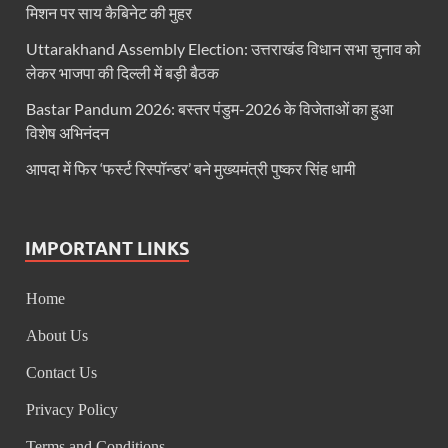
मिशन पर साय कैबिनेट की मुहर
CM Yogi Jhajjar Visit: मुख्यमंत्री योगी आदित्यनाथ का बड़ा
Uttarakhand Assembly Election: उत्तराखंड विधान सभा चुनाव को
लेकर भाजपा की दिल्ली में बड़ी बैठक
VHP News: आतंक के सरगना बनने की होड लगी है मदनियों में, सर
Bastar Pandum 2026: बस्तर पंडुम-2026 के विजेताओं का हुआ
Parliment Winter Session 2025: सर्वदलीय बैठक में उठा
विशेष अभिनंदन
Uttarakhand Kumbh: कुंभ के आयोजन के लिए गंगा किनार
आपदा में फिर ‘फर्स्ट रिस्पॉन्डर’ बने मुख्यमंत्री पुष्कर सिंह धामी
UP Pavilion Trade Fair: 44वें अंतरराष्ट्रीय व्यापार 
Sambit Patra Press Conference: बीजेपी सांसद संबित पात
IMPORTANT LINKS
All India Director General Conference: प्रधानमंत्री 29
Home
Naina Devi Temple: नैना देवी मंदिर सौंदर्यीकरण कार्यों क
About Us
Constitution Day News :बाबासाहेब के सपनों के भारत का
Contact Us
International Year of Cooperatives: हल्द्वानी में अंतर्
Privacy Policy
Chittaurgarh News: प्रधानमंत्री खनिज क्षेत्र कल्याण यो
Terms and Conditions