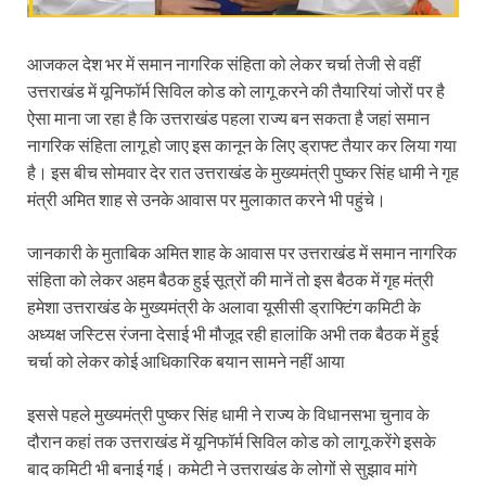
Sundarpura Railway Station: खाटू श्याम जी के भक्तो को
Jan-Jan Ki Sarkar Abhiyan: 4 जुलाई से फिर शुरु होगा
आजकल देश भर में समान नागरिक संहिता को लेकर चर्चा तेजी से वहीं
उत्तराखंड में यूनिफॉर्म सिविल कोड को लागू करने की तैयारियां जोरों पर है
आ गई यूपी बीजेपी संगठन की लिस्ट, देखिए कौन-कौन है इस सूच
ऐसा माना जा रहा है कि उत्तराखंड पहला राज्य बन सकता है जहां समान
Chhattisgarh UCC: छत्तीसगढ़ में UCC का खाका तैयार करेग
नागरिक संहिता लागू हो जाए इस कानून के लिए ड्राफ्ट तैयार कर लिया गया
है। इस बीच सोमवार देर रात उत्तराखंड के मुख्यमंत्री पुष्कर सिंह धामी ने गृह
राजमिस्त्री, किसान और शिक्षक परिवारों के बेटे यूपीएससी की र
मंत्री अमित शाह से उनके आवास पर मुलाकात करने भी पहुंचे।
9New Sectoral Policy: 9 नई सेक्टोरल पॉलिसी, एक स्मार्ट न
जानकारी के मुताबिक अमित शाह के आवास पर उत्तराखंड में समान नागरिक
संयुक्त निदेशक के एस चौहान ने मुख्यमंत्री को भेंट की अपनी 
संहिता को लेकर अहम बैठक हुई सूत्रों की मानें तो इस बैठक में गृह मंत्री
हमेशा उत्तराखंड के मुख्यमंत्री के अलावा यूसीसी ड्राफ्टिंग कमिटी के
New haryana Industrial Policy: मुख्यमंत्री नायब सिंह सै
अध्यक्ष जस्टिस रंजना देसाई भी मौजूद रही हालांकि अभी तक बैठक में हुई
Baster’s New Picture: बस्तर की नई तस्वीर: मैदान में ब
चर्चा को लेकर कोई आधिकारिक बयान सामने नहीं आया
पीएम मोदी के संबोधन की बड़ी बातें
इससे पहले मुख्यमंत्री पुष्कर सिंह धामी ने राज्य के विधानसभा चुनाव के
Modern Composite Sleepers: एआई की मदद से ट्रैक क
दौरान कहां तक उत्तराखंड में यूनिफॉर्म सिविल कोड को लागू करेंगे इसके
बाद कमिटी भी बनाई गई। कमेटी ने उत्तराखंड के लोगों से सुझाव मांगे
Char Dham Yatra Action Plan: चारधाम यात्रा-2026 को