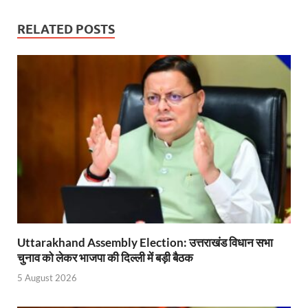
Indian Railway Action: भारतीय रेलवे की बड़ी करवाई, आ
RELATED POSTS
NCBC Chairman: साध्वी निरंजन ज्योति बनी राष्ट्रीय पिछ
मिलावटखोरों पर और कसेगा सरकार का शिकंजा
Pateshvari Mata Darshan: मुख्यमंत्री ने किए मां पाटेश्व
She Leads Bharat: अंतर्राष्ट्रीय महिला दिवस 2026 के उपल
Sabka Sath Sabka Vikas: प्रधानमंत्री नरेन्द्र मोदी 9 म
Holi Mahotsava: CM धामी ने कलश संगीत द्वारा आयोजित 
Chhattisgarh Budget 2026-27: बस्तर के विकास का व्
First Cabinet Meeting In Seva Tirth: भारत की विकास यात्
Uttarakhand Assembly Election: उत्तराखंड विधान सभा
चुनाव को लेकर भाजपा की दिल्ली में बड़ी बैठक
Gomati River: गोमती को स्वच्छ बनाने के लिए आज जुटेंगे 
5 August 2026
Railway Appointment Update: राजेश कुमार पांडे ने उत्तर 