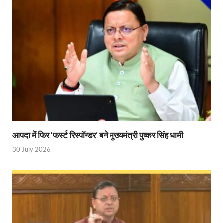
Shri Krishna Jaman bhumi: श्रीकृष्ण जन्मभूमि के लिए 
आईएसबीटी-मसूरी डायवर्जन कॉरिडोर का स्थलीय निरीक्षण
India AI Impact Summit 2026: एमआईबी का पवेलियन ‘इंडिया
सीएम धामी हरिद्वार में एक्शन मोड में – चौपाल में सुनी समस्या
UP Budget 2026- 27: योगी सरकार का सेफ्टी, स्टेबिलिटी
Bullet Train Project: मुंबई-अहमदाबाद बुलेट ट्रेन परियो
Vande Bharat Express Train: वंदे भारत जैसी सेमी-हाई स्प
आपदा में फिर ‘फर्स्ट रिस्पॉन्डर’ बने मुख्यमंत्री पुष्कर सिंह धामी
UP Budget 2026: आवास एवं शहरी नियोजन के लिए 7,705 
30 July 2026
Guskhor Pandit: घूसखोर पंडत’ फिल्म के निर्देशक व 
Union Budget Update: केंद्रीय बजट उत्तर प्रदेश के वि
Job Scheme For Youth: धामी सरकार ने प्रति माह औसत