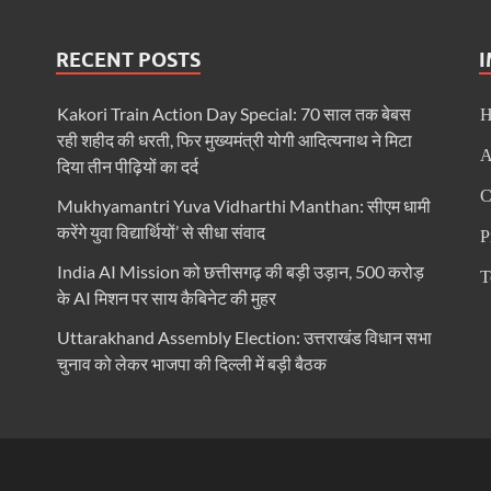
ं पहली बार 26 जनवरी को फहराया गया तिरंगा
म केशव प्रसाद मौर्य
RECENT POSTS
’की थीम पर दिल्ली हाट में उत्तर प्रदेश दिवस-2026 का हुआ भव्य आयोजन
Kakori Train Action Day Special: 70 साल तक बेबस
 ने दिए DIG के निलंबन के आदेश
रही शहीद की धरती, फिर मुख्यमंत्री योगी आदित्यनाथ ने मिटा
A
दिया तीन पीढ़ियों का दर्द
धिकारियों के साथ की बैठक
C
Mukhyamantri Yuva Vidharthi Manthan: सीएम धामी
िर्भर उत्तराखण्ड” की झांकी
करेंगे युवा विद्यार्थियों’ से सीधा संवाद
P
यकों के लिए नीति-विमर्श वर्कशॉप
India AI Mission को छत्तीसगढ़ की बड़ी उड़ान, 500 करोड़
T
के AI मिशन पर साय कैबिनेट की मुहर
देलखंड की शान, यूपी की झांकी में दिखेगी विरासत और विकास की एकजुट तस्वीर
Uttarakhand Assembly Election: उत्तराखंड विधान सभा
 लापरवाही पर कड़ी कार्रवाई-उप मुख्यमंत्री केशव प्रसाद मौर्य
चुनाव को लेकर भाजपा की दिल्ली में बड़ी बैठक
 लापरवाही पर कड़ी कार्रवाई-उप मुख्यमंत्री केशव प्रसाद मौर्य
 दिल्ली में जुटेंगे देशभर के मनरेगा कार्यकर्ता
ो मिलेगा रोजगार का मार्ग