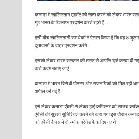
Dr.Teejan Bai: विश्वविख्यात पंडवानी गायिका, पद्म विभूष
Khatipura Mega Coach Care Terminal: खातीपुरा में 205
कनाडा में खालिस्तान मूवमेंट को खत्म करने को लेकर भारत 
गुट भारत के खिलाफ प्रदर्शन करते रहते हैं ।
Sundarpura Railway Station: खाटू श्याम जी के भक्तो को
इसी बीच खालिस्तानी समर्थकों ने ऐलान किया है कि वह 8 जुलाई
Jan-Jan Ki Sarkar Abhiyan: 4 जुलाई से फिर शुरु होगा
दूतावासों के बाहर प्रदर्शन करेंगे।
आ गई यूपी बीजेपी संगठन की लिस्ट, देखिए कौन-कौन है इस सूच
इसको लेकर भारत सरकार की तरफ से आपत्ति दर्ज करवा दी गई है
Chhattisgarh UCC: छत्तीसगढ़ में UCC का खाका तैयार करेग
कड़े कदम उठाए जाएं।
राजमिस्त्री, किसान और शिक्षक परिवारों के बेटे यूपीएससी की र
कनाडा में भारत विरोधी पोस्टर और राजनयिकों को मिल रही धम
9New Sectoral Policy: 9 नई सेक्टोरल पॉलिसी, एक स्मार्ट न
अपील की गई है।
संयुक्त निदेशक के एस चौहान ने मुख्यमंत्री को भेंट की अपनी 
इसे लेकर कनाडा एंबेसी से लेकर हाई कमिश्नर को साउथ ब्लॉक
New haryana Industrial Policy: मुख्यमंत्री नायब सिंह सै
एंबेसी की सुरक्षा सुनिश्चित करने को कहा गया इस दौरान कन
को एंबेसी कैंपस में दो स्मोक ग्रेनेड फेंक दिए गए थे
Baster’s New Picture: बस्तर की नई तस्वीर: मैदान में ब
पीएम मोदी के संबोधन की बड़ी बातें