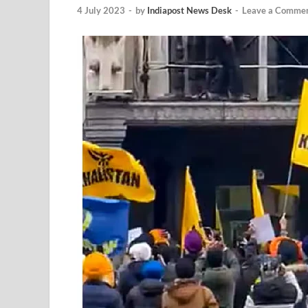
EV Charging Station: यूपी में 238 नए पब्लिक ईवी चार्जि
4 July 2023
-
by
Indiapost News Desk
-
Leave a Comme
Pateshwari Drvi: मुख्यमंत्री योगी आदित्यनाथ ने किए मां पा
Uttarakhand Female Boxer: मुख्यमंत्री धामी से मिलीं अंतर
UP Kanwar Yatra: कांवड़ यात्रा से पहले सभी धार्मिक स्थलों प
Bharat Tex 2026: टेक्सटाइल निवेश के प्रमुख गंतव्य के रूप
Shri Ram Mandir: श्रीराम मंदिर चढ़ावा चोरी के आरोपियो
CM Yogi Barabanki Visit: मुख्यमंत्री योगी आदित्यनाथ सोम
The Kshitij Show: द क्षितिज शो में पहुंचे जुयाल और नि
Lok Sanvardhan Parva: देहरादून में मुख्यमंत्री पुष्कर सिंह ध
West Bengal Rajya Sabha By-Election: चुनाव आयोग न
Shri Kashi Vishwanath Mandir: उत्तरकाशी में CM पुष्कर सिं