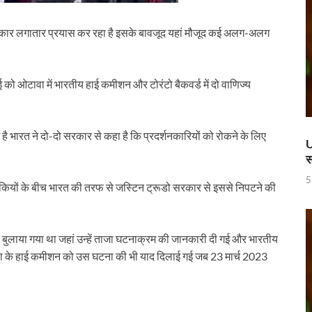
ण डॉ. तीजन बाई के निधन
 करोड़ की लागत से बना हाईटेक टर्मिनल, अब ऐसे होगा कोचो का मेंटेनेंस
सरकार लगातार प्रयास कर रहा है इसके बावजूद यहां मौजूद कई अलग-अलग
 रेलवे ने दिया बड़ा गिफ़्ट
 को ओटावा में भारतीय हाई कमीशन और टोरंटो बैकवर्ड में दो वाणिज्य
 ‘जन जन की सरकार-जन जन के द्वार’ कार्यकम
ी में
 भारत ने दो-दो सरकार से कहा है कि प्रदर्शनकारियों को रोकने के लिए
ी देसाई समिति, लागू करने की प्रक्रिया शुरू
U
स
ाह पर, ट्राइबल यूथ हॉस्टल के युवाओं को मुख्यमंत्री का मार्गदर्शन
5
कियों के बीच भारत की तरफ से जस्टिन ट्रूडो सरकार से इससे निपटने की
िवेश सुविधा पोर्टल को भी मुख्यमंत्री नायब सिंह सैनी ने किया लॉन्च
पुस्तक
 बुलाया गया था जहां उन्हें ताजा घटनाक्रम की जानकारी दी गई और भारतीय
नी की अध्यक्षता में उद्योगपतियों के साथ उच्च स्तरीय बैठक
ाडा के हाई कमीशन को उस घटना की भी याद दिलाई गई जब 23 मार्च 2023
च्चों संग दिखे Sachin Tendulkar