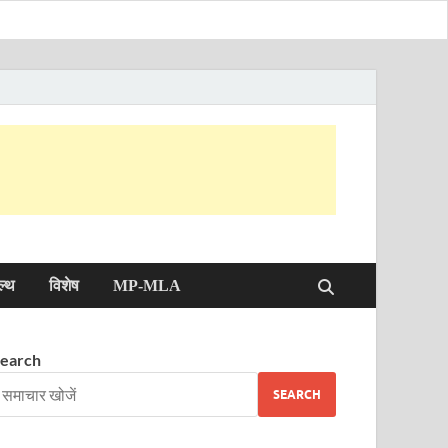
ल्थ
विशेष
MP-MLA
earch
SEARCH