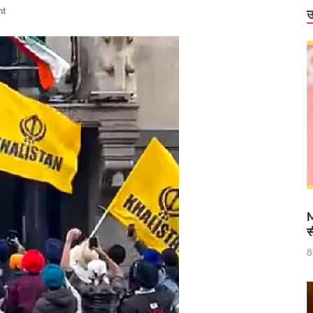
ंग स्टेशन और 714 चार्जर लगाने के प्रयास तेज
nt
उ
टेश्वरी के दर्शन
राष्ट्रीय स्तर पर पदक जीतने वाली उत्तराखंड की महिला मुक्केबाज, मुख्यमंत्री ने किया सम्मा
र होंगे विद्युत सुरक्षा के विशेष इंतजाम
 में उभरा उत्तर प्रदेश
ं को वीआईपी सुविधा मिलने की खबरों का जेल प्रशासन ने किया खंडन
वार को बाराबंकी दौरे पर रहेंगे, विकास परियोजनाओं की देंगे सौगात
हारिका NM
M
स
ामी एवं केंद्रीय मंत्री किरेन रिजिजू ने किया छठे ‘लोक संवर्धन पर्व’ का शुभारंभ
8
े पश्चिम बंगाल की 3 राज्यसभा सीट पर उपचुनाव का किया ऐलान
ह धामी के CM के रूप में 5 वर्ष पूर्ण होने पर श्री काशी विश्वनाथ मंदिर में विशेष पूजा-अर्चन