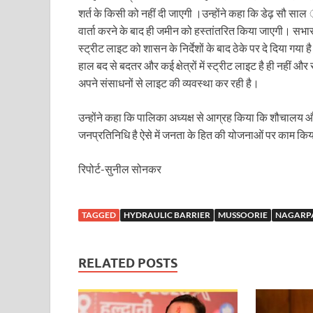
Dr.Teejan Bai: विश्वविख्यात पंडवानी गायिका, पद्म विभूष
शर्त के किसी को नहीं दी जाएगी ।उन्होंने कहा कि डेढ़ सौ सा
वार्ता करने के बाद ही जमीन को हस्तांतरित किया जाएगी। स
Khatipura Mega Coach Care Terminal: खातीपुरा में 205
स्ट्रीट लाइट को शासन के निर्देशों के बाद ठेके पर दे दिया गया ह
Sundarpura Railway Station: खाटू श्याम जी के भक्तो को
हाल बद से बदतर और कई क्षेत्रों में स्ट्रीट लाइट है ही नहीं
अपने संसाधनों से लाइट की व्यवस्था कर रही है।
Jan-Jan Ki Sarkar Abhiyan: 4 जुलाई से फिर शुरु होगा
आ गई यूपी बीजेपी संगठन की लिस्ट, देखिए कौन-कौन है इस सूच
उन्होंने कहा कि पालिका अध्यक्ष से आग्रह किया कि शौचालय और
जनप्रतिनिधि है ऐसे में जनता के हित की योजनाओं पर काम 
Chhattisgarh UCC: छत्तीसगढ़ में UCC का खाका तैयार करेग
रिपोर्ट-सुनील सोनकर
राजमिस्त्री, किसान और शिक्षक परिवारों के बेटे यूपीएससी की र
9New Sectoral Policy: 9 नई सेक्टोरल पॉलिसी, एक स्मार्ट न
TAGGED
HYDRAULIC BARRIER
MUSSOORIE
NAGARPA
संयुक्त निदेशक के एस चौहान ने मुख्यमंत्री को भेंट की अपनी 
New haryana Industrial Policy: मुख्यमंत्री नायब सिंह सै
RELATED POSTS
Baster’s New Picture: बस्तर की नई तस्वीर: मैदान में ब
पीएम मोदी के संबोधन की बड़ी बातें