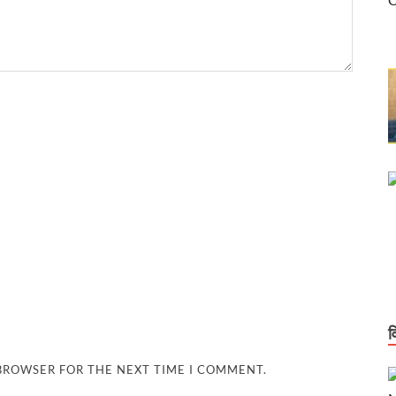
दिग्गज
रेलवे के महाप्रबंधक के रूप में कार्यभार संभाला
आगे आएं अखिलेशः मुख्यमंत्री
 एआई इम्पैक्ट समिट 2026’ में भारत के प्रमुख एआई नवाचार कार्यक्षेत्र के रूप में उभरा
एं, मौके पर दिए समाधान के आदेश
 और स्पीड के साथ स्केलेबिलिटी पर फोकस
जना का अनुभव भारत के भविष्य के हाई-स्पीड रेल नेटवर्क के लिए एक मजबूत नींव
ीड ट्रेनों का किराया जापान से 9 गुना और चीन से 3 गुना सस्ता है
व
करोड़ रूपये प्रस्तावित
 BROWSER FOR THE NEXT TIME I COMMENT.
टीम के खिलाफ एफआईआर