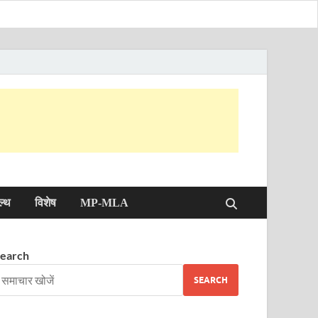
ल्थ
विशेष
MP-MLA
earch
SEARCH