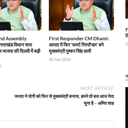
ी होगी अब और बेहतर निगरानी
 लेकर सीएम धामी का सख्त एक्शन प्लान तैयार
F
विशेष अनारक्षित ट्रेन का सफल संचालन
र
nd Assembly
First Responder CM Dhami:
्तराखंड विधान सभा
आपदा में फिर ‘फर्स्ट रिस्पॉन्डर’ बने
3
 मंत्री ने किया हवाई सर्वे
भाजपा की दिल्ली में बड़ी
मुख्यमंत्री पुष्कर सिंह धामी
ान, कानपुर की प्राचीन पांडुलिपियां होंगी डिजिटल
30 July 2026
6
एम और गृह मंत्री को प्रेजेंटेशन देंगे सीएम साय
न
’ की नाट्य प्रस्तुति
NEXT ARTICLE
 ई रिक्शा पायलटों की फौज
जनता ने योगी को फिर से मुख्यमंत्री बनाया, हमने तो बस आज नेता
ूल मंत्र दिया कि “जो खेलेगा वो खिलेगा: मंत्री अनिल विज
चुना है – अमित शाह
 नहीं बल्कि परिणाम है, नोएडा इंटरनेशनल एयरपोर्ट साबित हुआ सफल उदाहरण
कार्यकर्ताओं, सहायिकाओं और मुख्य सेविकाओं को देंगे कई सौगात