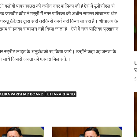
ण डॉ. तीजन बाई के निधन
ल ो गलोगी पावर हाउस की जमीन नगर पालिका की है ऐसे में यूपीसीएल से
भासद जसवीर कौर ने मसूरी में नगर पालिका की अधीन समस्त शौचालय और
 करोड़ की लागत से बना हाईटेक टर्मिनल, अब ऐसे होगा कोचो का मेंटेनेंस
ै परन्तु ठेकेदार द्वारा सही तरीके से कार्य नहीं किया जा रहा है। शौचालय के
 रेलवे ने दिया बड़ा गिफ़्ट
 और समय से इनका संचालन नहीं किया जाता है। ऐसे में नगर पालिका प्रशासन
 ‘जन जन की सरकार-जन जन के द्वार’ कार्यकम
ी में
 स्ट्रीट लाइट के अनुबंध को रद्द किया जाये। उन्होंने कहा वह जनता के
किया जाये जिससे जनता को फायदा मिल सके।
ी देसाई समिति, लागू करने की प्रक्रिया शुरू
U
स
ाह पर, ट्राइबल यूथ हॉस्टल के युवाओं को मुख्यमंत्री का मार्गदर्शन
5
िवेश सुविधा पोर्टल को भी मुख्यमंत्री नायब सिंह सैनी ने किया लॉन्च
LIKA PARISHAD BOARD
UTTARAKHAND
पुस्तक
नी की अध्यक्षता में उद्योगपतियों के साथ उच्च स्तरीय बैठक
च्चों संग दिखे Sachin Tendulkar