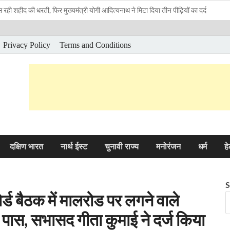
ीद की धरती, फिर मुख्यमंत्री योगी आदित्यनाथ ने मिटा दिया तीन पीढ़ियों का दर्द
 युवा विद्यार्थियों’ से सीधा संवाद
Privacy Policy
Terms and Conditions
़ के AI मिशन पर साय कैबिनेट की मुहर
ुनाव को लेकर भाजपा की दिल्ली में बड़ी बैठक
ws
ws, Hindi Samachar
र’ बने मुख्यमंत्री पुष्कर सिंह धामी
न विकास योजनाओं एवं निर्माण कार्यों के लिए 14 करोड़ की वित्तीय स्वीकृति
े सांसदों के साथ मंथन
दक्षिण भारत
नार्थ ईस्ट
चुनावी राज्य
मनोरंजन
धर्म
हे
मिला दिए जाएंगे: सीएम योगी
र प्रधान ने दिया इस्तीफा
S
्ड बैठक में मालरोड पर लगने वाले
ासा-दिल्ली पुलिस
 पास, सभासद गीता कुमाई ने दर्ज किया
े बदली किस्मत, डेयरी से सालाना हो रही 20 लाख की कमाई