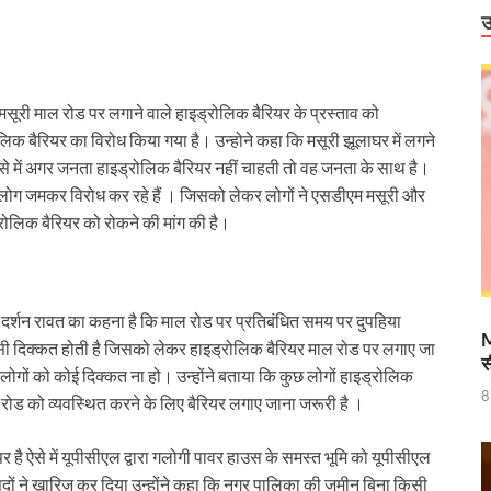
ंग स्टेशन और 714 चार्जर लगाने के प्रयास तेज
उ
टेश्वरी के दर्शन
राष्ट्रीय स्तर पर पदक जीतने वाली उत्तराखंड की महिला मुक्केबाज, मुख्यमंत्री ने किया सम्मा
 मसूरी माल रोड पर लगाने वाले हाइड्रोलिक बैरियर के प्रस्ताव को
िक बैरियर का विरोध किया गया है। उन्होने कहा कि मसूरी झूलाघर में लगने
र होंगे विद्युत सुरक्षा के विशेष इंतजाम
से में अगर जनता हाइड्रोलिक बैरियर नहीं चाहती तो वह जनता के साथ है।
 में उभरा उत्तर प्रदेश
ा लोग जमकर विरोध कर रहे हैं । जिसको लेकर लोगों ने एसडीएम मसूरी और
लिक बैरियर को रोकने की मांग की है।
ं को वीआईपी सुविधा मिलने की खबरों का जेल प्रशासन ने किया खंडन
वार को बाराबंकी दौरे पर रहेंगे, विकास परियोजनाओं की देंगे सौगात
हारिका NM
दर्शन रावत का कहना है कि माल रोड पर प्रतिबंधित समय पर दुपहिया
M
 खासी दिक्कत होती है जिसको लेकर हाइड्रोलिक बैरियर माल रोड पर लगाए जा
स
ामी एवं केंद्रीय मंत्री किरेन रिजिजू ने किया छठे ‘लोक संवर्धन पर्व’ का शुभारंभ
य लोगों को कोई दिक्कत ना हो। उन्होंने बताया कि कुछ लोगों हाइड्रोलिक
8
 रोड को व्यवस्थित करने के लिए बैरियर लगाए जाना जरूरी है ।
े पश्चिम बंगाल की 3 राज्यसभा सीट पर उपचुनाव का किया ऐलान
ह धामी के CM के रूप में 5 वर्ष पूर्ण होने पर श्री काशी विश्वनाथ मंदिर में विशेष पूजा-अर्चन
 है ऐसे में यूपीसीएल द्वारा गलोगी पावर हाउस के समस्त भूमि को यूपीसीएल
ासदों ने खारिज कर दिया उन्होंने कहा कि नगर पालिका की जमीन बिना किसी