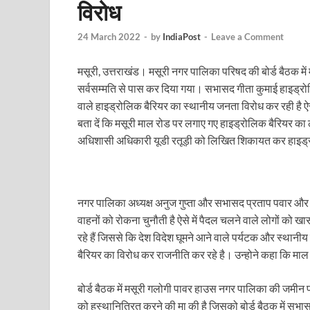
विरोध
EV Charging Station: यूपी में 238 नए पब्लिक ईवी चार्जि
Pateshwari Drvi: मुख्यमंत्री योगी आदित्यनाथ ने किए मां पा
24 March 2022
-
by
IndiaPost
-
Leave a Comment
Uttarakhand Female Boxer: मुख्यमंत्री धामी से मिलीं अंतर
मसूरी, उत्तराखंड। मसूरी नगर पालिका परिषद की बोर्ड बैठक में
सर्वसम्मति से पास कर दिया गया। सभासद गीता कुमाई हाइड्रोल
UP Kanwar Yatra: कांवड़ यात्रा से पहले सभी धार्मिक स्थलों प
वाले हाइड्रोलिक बैरियर का स्थानीय जनता विरोध कर रही है ऐ
Bharat Tex 2026: टेक्सटाइल निवेश के प्रमुख गंतव्य के रूप
बता दें कि मसूरी माल रोड पर लगाए गए हाइड्रोलिक बैरियर क
अधिशासी अधिकारी यूडी रतूड़ी को लिखित शिकायत कर हाइड्रो
Shri Ram Mandir: श्रीराम मंदिर चढ़ावा चोरी के आरोपियो
CM Yogi Barabanki Visit: मुख्यमंत्री योगी आदित्यनाथ सोम
The Kshitij Show: द क्षितिज शो में पहुंचे जुयाल और नि
नगर पालिका अध्यक्ष अनुज गुप्ता और सभासद प्रताप पवार और 
वाहनों को रोकना चुनौती है ऐसे में पैदल चलने वाले लोगों को
Lok Sanvardhan Parva: देहरादून में मुख्यमंत्री पुष्कर सिंह ध
रहे हैं जिससे कि देश विदेश घूमने आने वाले पर्यटक और स्थानी
बैरियर का विरोध कर राजनीति कर रहे है। उन्होने कहा कि माल
West Bengal Rajya Sabha By-Election: चुनाव आयोग न
Shri Kashi Vishwanath Mandir: उत्तरकाशी में CM पुष्कर सिं
बोर्ड बैठक में मसूरी गलोगी पावर हाउस नगर पालिका की जमीन पर
को हस्थानित्रित करने की मा की है जिसको बोर्ड बैठक में सभ