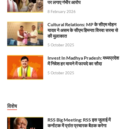
पर लगाए गंभीर आरोप
UP Rain Basera: योगी सरकार यात्रियों की सुरक्षा के लिए सतर
8 February 2026
Nidhi Yojana: उत्तर प्रदेश में महिला उद्यमिता को मिला र
Cultural Relations: MP के सीएम मोहन
यादव ने असम के सीएम हिमन्ता विस्वा सरमा से
Indramani Badoni Jayanti: उत्तराखंड के गांधी को सीएम
की मुलाकात
CM Yogi meets Sify Chairman Raju Vegesna: मुख्यमंत्
5 October 2025
Nitin Nabin Bihar Visit: बिहार दौरे पर रहेंगे बीजेपी के क
Invest In Madhya Pradesh: मध्यप्रदेश
में निवेश हर मायने में फायदे का सौदा
Kisan Samman Diwas: किसान सम्मान दिवस’ मनाएगी य
5 October 2025
UP Vidhan Sabha Budget: योगी सरकार ने विधानसभा में
UP Vidhan Sabha:देश में दो नमूने हैं, जब कोई चर्चा होती है
UP Rain Basera: ठंड में आने वाले फरियादियों के लिए रैनबसेर
विशेष
FCI News: पहली बार फूड कॉर्पोरेशन ऑफ इंडिया (FCI) फूडग्र
RSS Big Meeting: RSS इस जुलाई में
कर्नाटक में प्रांत प्रचारक बैठक करेगा
Shakti Sadan Yojana: संकटग्रस्त महिलाओं के लिए सुरक्