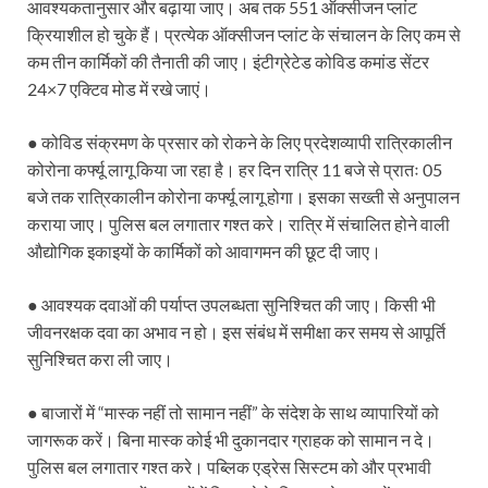
आवश्यकतानुसार और बढ़ाया जाए। अब तक 551 ऑक्सीजन प्लांट
क्रियाशील हो चुके हैं। प्रत्येक ऑक्सीजन प्लांट के संचालन के लिए कम से
Katra Banihal Special Train: कटरा – बनिहाल के बीच 
कम तीन कार्मिकों की तैनाती की जाए। इंटीग्रेटेड कोविड कमांड सेंटर
Aerial Survey: सीएम योगी के निर्देश पर उप मुख्यमंत्री व कृषि
24×7 एक्टिव मोड में रखे जाएं।
Ancient Manuscripts: वैश्विक मंच तक पहुंचेगा भारतीय ज्ञ
● कोविड संक्रमण के प्रसार को रोकने के लिए प्रदेशव्यापी रात्रिकालीन
कोरोना कर्फ्यू लागू किया जा रहा है। हर दिन रात्रि 11 बजे से प्रातः 05
Big Blueprint for Bastar: बस्तर के लिए बड़ा ब्लूप्रिंट: पी
बजे तक रात्रिकालीन कोरोना कर्फ्यू लागू होगा। इसका सख्ती से अनुपालन
Bhartendu Natya Akadami: मुख्यमंत्री ने देखी ‘आनंद मठ
कराया जाए। पुलिस बल लगातार गश्त करे। रात्रि में संचालित होने वाली
औद्योगिक इकाइयों के कार्मिकों को आवागमन की छूट दी जाए।
Women E Rickshaw Pilots: यूपी में तैयार हो रही महिला
Mann Ki Baat: प्रधानमंत्री नरेंद्र मोदी ने देशवासियों को म
● आवश्यक दवाओं की पर्याप्त उपलब्धता सुनिश्चित की जाए। किसी भी
जीवनरक्षक दवा का अभाव न हो। इस संबंध में समीक्षा कर समय से आपूर्ति
Jewar International Airport: यूपी में विकास अब घोषणा
सुनिश्चित करा ली जाए।
UP Anganwadi: मुख्यमंत्री योगी आदित्यनाथ को आंगनवाड़ी 
● बाजारों में “मास्क नहीं तो सामान नहीं” के संदेश के साथ व्यापारियों को
Mandir Cluster Model: पुरा महादेव मंदिर का ‘मंदिर क्लस
जागरूक करें। बिना मास्क कोई भी दुकानदार ग्राहक को सामान न दे।
पुलिस बल लगातार गश्त करे। पब्लिक एड्रेस सिस्टम को और प्रभावी
MMMUT Girls Hostel: एमएमएमयूटी में साइबर फोरेंसिक रि