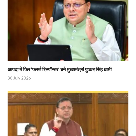
Ram Mandir Control Room: राम मंदिर की सुरक्षा को तै
CM Dhami Meeting With Nitin Gadkari: बैठक में मुख्यम
Kalyan Singh Jayanti: अपने नाम को उत्तर प्रदेश के ‘कल्या
Kashi Volleyball Mahakumbh: काशी में होगा वॉलीबॉल 
National Highway Project: मुख्यमंत्री राज्य की राष्ट्रीय र
Vande Bharat Sleeper Train: वंदे भारत स्लीपर ट्रेन क
आपदा में फिर ‘फर्स्ट रिस्पॉन्डर’ बने मुख्यमंत्री पुष्कर सिंह धामी
30 July 2026
Khelo India Tribes Games: देश में पहली बार हो रहे खेलो इ
CM Yogi Review Meeting: राजस्व के सभी मामलों का मेरिट
छत्तीसगढ़ को मिला खेलो इंडिया ट्राइबल गेम्स, 14 फरवरी 2026 
Shikayat Se Samadhan: एक ही मंच पर जनता को मिला 
CM Pushkar Singh Dhami: मुख्यमंत्री ने ‘जन-जन की सरक