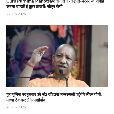
Guru Purnima Mahotsav: सनातन संस्कृति-परंपरा को तबाह
YEIDA Emerges: यीडा बना मेडिकल डिवाइस मैन्युफैक्चरिंग
करना चाहती हैं कुछ ताकतें: सीएम योगी
House of Himalayas: हाउस आफ हिमालयाज बिक्री का आंक
29 July 2026
Star Infomatic: बजट 2026–27 से भारत की डिजिटल और व
Benefits of Peanuts: सर्दियों में कितनी मूंगफली एक दिन म
Sapne Me Aag Dekhna: सपने में आग देखना का मतलब क्य
Budget Day: वित्त मंत्री निर्मला सीतारमण वाराणसी और पट
Budget 2026: वित्त मंत्री निर्मला सीतारमण पेश कर रही है 
Ajit Pawar Death: महाराष्ट्र के उपमुख्यमंत्री अजित पवार 
भारत पर्व में उत्तराखण्ड की झांकी ‘आत्मनिर्भर उत्तराखण्ड’
गुरु पूर्णिमा पर बुधवार को संत रविदास जन्मस्थली पहुंचेंगे सीएम योगी,
Bastar Story: बस्तर में लोकतंत्र की नई सुबह 47 गांवों मे
मत्था टेककर लेंगे आशीर्वाद
UP Deputy CM KP Maurya: प्रयागराज पहुंचे डिप्टी सीए
28 July 2026