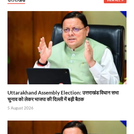
PM Modi Somnath Mandir: सोमनाथ में पीएम मोदी ने किय
Uttar Pradesh News: ‘आभार प्रधानमंत्री जी, डबल इंजन
UP AI App: सीएम योगी के मिशन को साकार कर रहा फतेहपुर,
Ashwini Vaishnaw: औपनिवेशिक मानसिकता से रेलवे को पूर
Aadhaar gets a face: भारतीय विशिष्ट पहचान प्राधिकरण
AI Start-Ups: प्रधानमंत्री ने भारतीय एआई स्टार्टअप्स के
Hindi Salahkar Samiti: विधि एवं न्याय मंत्रालय विधायी 
PANKHUDI Portal: पंखुड़ी पोर्टल का शुभारंभ,जानें क्या 
Uttarakhand Assembly Election: उत्तराखंड विधान सभा
चुनाव को लेकर भाजपा की दिल्ली में बड़ी बैठक
Gram Panchayat Adhar: ग्राम पंचायतों में भी बनेगा आधार, 
5 August 2026
Uttarakhand Young Leaders Dialogue: विकसित भारत के संक
Demand for Review of FRK Policy: ऍफ़आरके नीति पर प