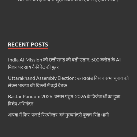
Haridwar Kumbh: हरिद्वार में होने वाले कुंभ को लेकर बोले 
Air Fare Issue: इंडिगो संकट के बीच बढ़े हुए हवाई किराए
UP Detention Centre: यूपी में घुसपैठ हूं पर बड़ी कार्रवाई 
MP CP Joshi Meeting With Mandaviya: सांसद सीपी जोशी
RECENT POSTS
UP BJP State President: उत्तरप्रदेश को जल्द मिलेगा प्
India AI Mission को छत्तीसगढ़ की बड़ी उड़ान, 500 करोड़ के AI
Navneet Sehgal Resignation: प्रसार भारती के अध्यक्ष
मिशन पर साय कैबिनेट की मुहर
Lok Sabha 5G Service: चित्तौडगढ़ सांसद सीपी जोशी ने लोकस
Uttarakhand Assembly Election: उत्तराखंड विधान सभा चुनाव को
लेकर भाजपा की दिल्ली में बड़ी बैठक
Chhattisgarh Naxal Operation: मुख्यमंत्री विष्णु देव साय
Bastar Pandum 2026: बस्तर पंडुम-2026 के विजेताओं का हुआ
President Putin Delhi Visit: रूसी राष्ट्रपति Putin गुरुव
विशेष अभिनंदन
PM Kisan Yojana: पीएम-किसान योजना के अंतर्गत राजस्थान 
आपदा में फिर ‘फर्स्ट रिस्पॉन्डर’ बने मुख्यमंत्री पुष्कर सिंह धामी
RPI National Party: आरपीआई को जल्द ही मिलेगा राष्ट्रीय 
Khadi Mahotsava: खादी महोत्सव में 3.20 करोड़ की रिकॉर्ड 