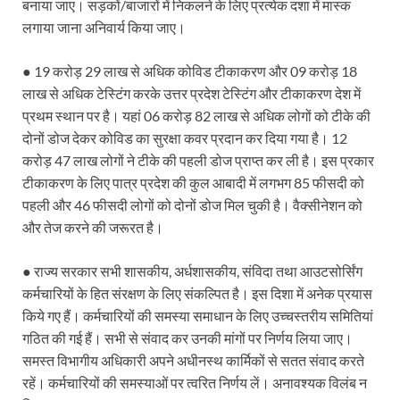
बनाया जाए। सड़कों/बाजारों में निकलने के लिए प्रत्येक दशा में मास्क
Indian Railway Action: भारतीय रेलवे की बड़ी करवाई, आ
लगाया जाना अनिवार्य किया जाए।
NCBC Chairman: साध्वी निरंजन ज्योति बनी राष्ट्रीय पिछ
● 19 करोड़ 29 लाख से अधिक कोविड टीकाकरण और 09 करोड़ 18
लाख से अधिक टेस्टिंग करके उत्तर प्रदेश टेस्टिंग और टीकाकरण देश में
मिलावटखोरों पर और कसेगा सरकार का शिकंजा
प्रथम स्थान पर है। यहां 06 करोड़ 82 लाख से अधिक लोगों को टीके की
Pateshvari Mata Darshan: मुख्यमंत्री ने किए मां पाटेश्व
दोनों डोज देकर कोविड का सुरक्षा कवर प्रदान कर दिया गया है। 12
करोड़ 47 लाख लोगों ने टीके की पहली डोज प्राप्त कर ली है। इस प्रकार
She Leads Bharat: अंतर्राष्ट्रीय महिला दिवस 2026 के उपल
टीकाकरण के लिए पात्र प्रदेश की कुल आबादी में लगभग 85 फीसदी को
Sabka Sath Sabka Vikas: प्रधानमंत्री नरेन्द्र मोदी 9 म
पहली और 46 फीसदी लोगों को दोनों डोज मिल चुकी है। वैक्सीनेशन को
और तेज करने की जरूरत है।
Holi Mahotsava: CM धामी ने कलश संगीत द्वारा आयोजित 
● राज्य सरकार सभी शासकीय, अर्धशासकीय, संविदा तथा आउटसोर्सिंग
Chhattisgarh Budget 2026-27: बस्तर के विकास का व्
कर्मचारियों के हित संरक्षण के लिए संकल्पित है। इस दिशा में अनेक प्रयास
First Cabinet Meeting In Seva Tirth: भारत की विकास यात्
किये गए हैं। कर्मचारियों की समस्या समाधान के लिए उच्चस्तरीय समितियां
गठित की गई हैं। सभी से संवाद कर उनकी मांगों पर निर्णय लिया जाए।
Gomati River: गोमती को स्वच्छ बनाने के लिए आज जुटेंगे 
समस्त विभागीय अधिकारी अपने अधीनस्थ कार्मिकों से सतत संवाद करते
Railway Appointment Update: राजेश कुमार पांडे ने उत्तर 
रहें। कर्मचारियों की समस्याओं पर त्वरित निर्णय लें। अनावश्यक विलंब न