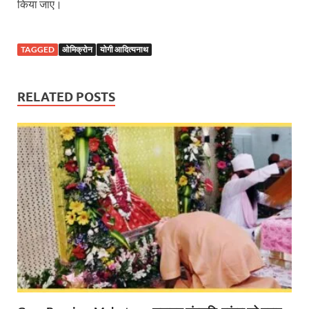
किया जाए।
Shri Krishna Jaman bhumi: श्रीकृष्ण जन्मभूमि के लिए 
आईएसबीटी-मसूरी डायवर्जन कॉरिडोर का स्थलीय निरीक्षण
TAGGED
ओमिक्रोन
योगी आदित्यनाथ
India AI Impact Summit 2026: एमआईबी का पवेलियन ‘इंडिया
RELATED POSTS
सीएम धामी हरिद्वार में एक्शन मोड में – चौपाल में सुनी समस्या
UP Budget 2026- 27: योगी सरकार का सेफ्टी, स्टेबिलिटी
Bullet Train Project: मुंबई-अहमदाबाद बुलेट ट्रेन परियो
Vande Bharat Express Train: वंदे भारत जैसी सेमी-हाई स्प
UP Budget 2026: आवास एवं शहरी नियोजन के लिए 7,705 
Guskhor Pandit: घूसखोर पंडत’ फिल्म के निर्देशक व 
Union Budget Update: केंद्रीय बजट उत्तर प्रदेश के वि
Job Scheme For Youth: धामी सरकार ने प्रति माह औसत