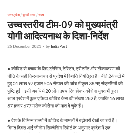
Uttarakhand Female Boxer: मुख्यमंत्री धामी से मिलीं अंतर
उत्तरप्रदेश
/
चुनावी राज्य
/
राज्य
UP Kanwar Yatra: कांवड़ यात्रा से पहले सभी धार्मिक स्थलों प
उच्चस्तरीय टीम-09 को मुख्यमंत्री
Bharat Tex 2026: टेक्सटाइल निवेश के प्रमुख गंतव्य के रूप
योगी आदित्यनाथ के दिशा-निर्देश
Shri Ram Mandir: श्रीराम मंदिर चढ़ावा चोरी के आरोपियो
25 December 2021
-
by
IndiaPost
CM Yogi Barabanki Visit: मुख्यमंत्री योगी आदित्यनाथ सोम
The Kshitij Show: द क्षितिज शो में पहुंचे जुयाल और नि
● कोविड से बचाव के लिए ट्रेसिंग, टेस्टिंग, ट्रीटमेंट और टीकाकरण की
Lok Sanvardhan Parva: देहरादून में मुख्यमंत्री पुष्कर सिंह ध
नीति के सही क्रियान्वयन से प्रदेश में स्थिति नियंत्रित है। बीते 24 घंटों में
हुई 01 लाख 97 हजार 506 सैम्पल की जांच में कुल 38 नए संक्रमितों की
West Bengal Rajya Sabha By-Election: चुनाव आयोग न
पुष्टि हुई। इसी अवधि में 20 लोग उपचारित होकर कोरोना मुक्त भी हुए।
आज प्रदेश में कुल एक्टिव कोविड केस की संख्या 282 है, जबकि 16 लाख
Shri Kashi Vishwanath Mandir: उत्तरकाशी में CM पुष्कर सिं
87 हजार 677 मरीज कोरोना को मात दे चुके हैं।
Dr.Teejan Bai: विश्वविख्यात पंडवानी गायिका, पद्म विभूष
● देश के विभिन्न राज्यों में कोविड के मामलों में बढ़ोतरी देखी जा रही है।
Khatipura Mega Coach Care Terminal: खातीपुरा में 205
विगत दिवस आई जीनोम सिक्वेसिंग रिपोर्ट के अनुसार प्रदेश में एक