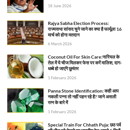
18 June 2026
UP Ayush App: योगी सरकार जल्द लांच करेगी आयुष एप, घर ब
CM Yogi Gift: मुख्यमंत्री योगी आदित्यनाथ ने लघु व सीमांत
Rajya Sabha Election Process:
राज्यसभा सांसद चुने जाने का क्या है फार्मूला 16
River Drone Survey Model: सीएम योगी के रिवर ड्रोन सर
मार्च को होगा मतदान
Yuwa Sahkar Sammelan: मुख्यमंत्री ने डीएम वाराणसी व
6 March 2026
Delhi Air Pollution: फेफड़ों के लिए कितनी खतरनाक हुई
Coconut Oil For Skin Care:नारियल के
तेल में ये चीज मिलकर फेस पर करें मालिश, दाग-
Save Aravali Movement: क्या है अरावली की नई परिभाषा
धब्बे हो जाएंगे छूमंतर
UP Cough Syrup Issue: कोडीन युक्त कफ सिरप मामले में
1 February 2026
UP Road Safty: सड़क सुरक्षा के लिए मुख्यमंत्री का 4-ई मॉ
Panna Stone Identification: कही आप
नकली पन्ना तो नहीं पहन रहे है? जाने असली
KP Maurya Statement: माफिया और समाजवादी पार्टी एक दूस
रत्न के बारे में
1 February 2026
FSSAI: जांच में अंडे पूरी तरह सुरक्षित पाए गए: FSSAI अंडो
Anil Vij Statement: कांग्रेस का अविश्वास प्रस्ताव सदन मे
Special Train For Chhath Puja: छठ पर्व