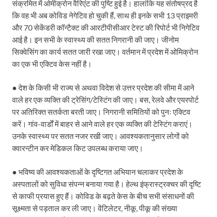
Sundarpura Railway Station: खाटू श्याम जी के भक्तो को
संक्रमित में ओमीक्रोन वैरिएंट की पुष्टि हुई है। हालांकि यह संतोषप्रद है
कि वह भी अब कोविड नेगेटिव हो चुकी हैं, साथ ही इनके सभी 13 प्राइमरी
Jan-Jan Ki Sarkar Abhiyan: 4 जुलाई से फिर शुरु होगा
और 70 सेकेंडरी कॉन्टैक्ट की आरटीपीसीआर टेस्ट की रिपोर्ट भी निगेटिव
आई है। इन सभी के स्वास्थ्य की सतत निगरानी की जाए। जीनोम
आ गई यूपी बीजेपी संगठन की लिस्ट, देखिए कौन-कौन है इस सूच
सिक्वेसिंग का कार्य सतत जारी रखा जाए। वर्तमान में प्रदेश में ओमिक्रोन
Chhattisgarh UCC: छत्तीसगढ़ में UCC का खाका तैयार करेग
का एक भी एक्टिव केस नहीं है।
राजमिस्त्री, किसान और शिक्षक परिवारों के बेटे यूपीएससी की र
● देश के किसी भी राज्य से अथवा विदेश से उत्तर प्रदेश की सीमा में आने
9New Sectoral Policy: 9 नई सेक्टोरल पॉलिसी, एक स्मार्ट न
वाले हर एक व्यक्ति की ट्रेसिंग/टेस्टिंग की जाए। बस, रेलवे और एयरपोर्ट
पर अतिरिक्त सतर्कता बरती जाए। निगरानी समितियों को पुनः एक्टिव
संयुक्त निदेशक के एस चौहान ने मुख्यमंत्री को भेंट की अपनी 
करें। गांव-वार्डों में बाहर से आने वाले हर एक व्यक्ति की टेस्टिंग कराएं।
उनके स्वास्थ्य पर सतत नजर रखी जाए। आवश्यकतानुसार लोगों को
New haryana Industrial Policy: मुख्यमंत्री नायब सिंह सै
क्वारन्टीन कर मेडिकल किट उपलब्ध कराया जाए।
Baster’s New Picture: बस्तर की नई तस्वीर: मैदान में ब
● भविष्य की आवश्यकताओं के दृष्टिगत अभियान चलाकर प्रदेश के
पीएम मोदी के संबोधन की बड़ी बातें
अस्पतालों को सुविधा संपन्न बनाया गया है। हेल्थ इंफ्रास्ट्रक्चर की दृष्टि
Modern Composite Sleepers: एआई की मदद से ट्रैक क
से काफी प्रयास हुए हैं। कोविड के बढ़ते केस के बीच सभी संसाधनों की
सूक्ष्मता से पड़ताल कर ली जाए। वेंटिलेटर, नीकू, पीकू की संख्या
Char Dham Yatra Action Plan: चारधाम यात्रा-2026 को