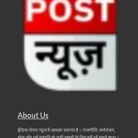
धरती का स्वास्थ्य सही रहेगा तभी बची रहेगी सृष्टिः योगी आदि
4 Years Achievements Of Uttarakhand Government: 
Jairam Ramesh On BJP: श्यामा प्रसाद मुखर्जी के मुस्लिम
AIIMS Rishikesh: केन्द्रीय स्वास्थ्य मंत्री जेपी नड्डा से स
Kashi Tamil Sangamm: भारत सरकार भाषाई पुनर्जागरण,संस्
Ayushman Yojana: मुख्यमंत्री ने 142 नवनियुक्त असिस्टेंट
Mutul Fund SIP: सिर्फ 2000 महीने जमा करके कैसे बन गए
Vande Matram In Parilament: वंदे मातरम पर संसद में होग
Manas Khand Mala Yojana: मुख्यमंत्री धामी ने किया 1
About Us
Bastar Mobile Network: बस्तर के कोंडापल्ली में पहली 
Skill Development & Polytechnic Courses: हरियाणा की
इंडिया पोस्ट न्यूज में आपका स्वागत है। राजनीति, मनोरंजन,
खेल और धर्म इत्यादि से जुड़ी खबरों के लिए बनें रहें हमारे साथ।