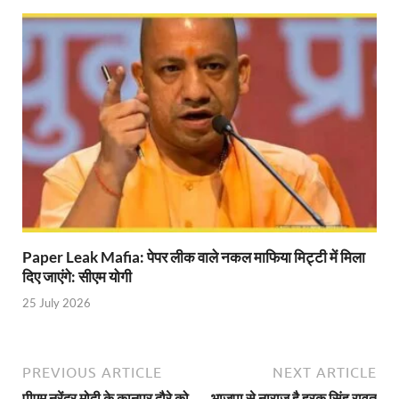
UP Diwas Program: विकसित भारत-विकसित उत्तर प्रदेश ’
Uttarakhand Uniform Scam: वर्दी घोटाले में सीएम धामी
Kapil Dev Agarwal: यूपी सरकार के मंत्री कपिल देव ने अ
Uttarakhand Tableau: भारत पर्व पर प्रदर्शित होगी “आत्मन
NFPRC Workshop: एन.एफ.पी.आर.सी द्वारा सांसदों एवं विधा
UP tableau Kartavya Path: कर्तव्य पथ पर नजर आएगी बुं
PM Gram Sadak Yojana: प्रधानमंत्री ग्राम सड़क योजना में
PM Gram Sadak Yojana: प्रधानमंत्री ग्राम सड़क योजना में
Paper Leak Mafia: पेपर लीक वाले नकल माफिया मिट्टी में मिला
दिए जाएंगे: सीएम योगी
Manrega Protest: मनरेगा कानून को खत्म किए जाने के विरोध में
25 July 2026
UP Kaushal Disha: कौशल दिशा पोर्टल से ग्रामीण युवाओं क
Nitin Nabin: राष्ट्रीय अध्यक्ष बनने के बाद नितिन नवीन प्रद
PREVIOUS ARTICLE
NEXT ARTICLE
World Economic Forum: भारत की आर्थिक मजबूती के लिए महत
पीएम नरेंद्र मोदी के कानपुर दौरे को
भाजपा से नाराज है हरक सिंह रावत