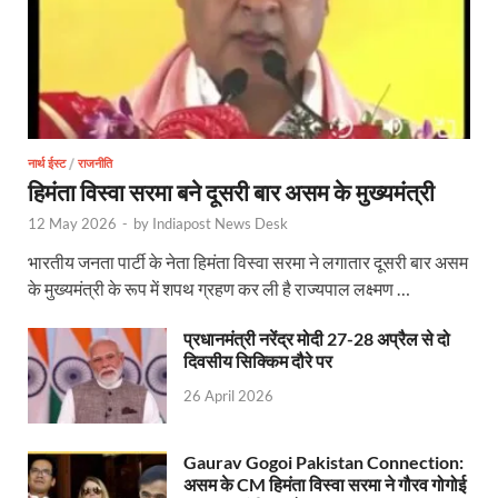
Uttarakhandi Song Launch: मुख्यमंत्री ने पैंली-पैंली ब
Uttarkhand Development Project: मुख्यमंत्री ने विभ
Aravalli Satyagraha Yatra: अरावली की रक्षा के लिए ‘अराव
Rhythm of the Universe: यशोभूमि में ‘रिदम ऑफ यूनिव
नार्थ ईस्ट
/
राजनीति
Voter Mapping: मतदाता मैपिंग आसान बनाने के लिए आपसी स
हिमंता विस्वा सरमा बने दूसरी बार असम के मुख्यमंत्री
12 May 2026
-
by
Indiapost News Desk
PM Adarsh Gram Yojana: योगी सरकार का बड़ा कदम, अनुसू
भारतीय जनता पार्टी के नेता हिमंता विस्वा सरमा ने लगातार दूसरी बार असम
Rabri Devi Residence: रात के अंधेरे में खाली होने लगा 
के मुख्यमंत्री के रूप में शपथ ग्रहण कर ली है राज्यपाल लक्ष्मण …
Nainital Winter Carnival: मुख्यमंत्री पुष्कर सिंह धामी ने
प्रधानमंत्री नरेंद्र मोदी 27-28 अप्रैल से दो
दिवसीय सिक्किम दौरे पर
Railway West Bengal Project: भारतीय रेलवे ने पश्चिम बंगा
26 April 2026
PM Modi Lucknow Visit… जब मंच से पीएम मोदी ने की सीएम
Nitin Nabin News: चुनाव में प्रचंड बहुमत में बीएलए 2 ने 
Gaurav Gogoi Pakistan Connection:
असम के CM हिमंता विस्वा सरमा ने गौरव गोगोई
Northern Railway News: उत्तर रेलवे ने हिमाचल प्रदेश के 