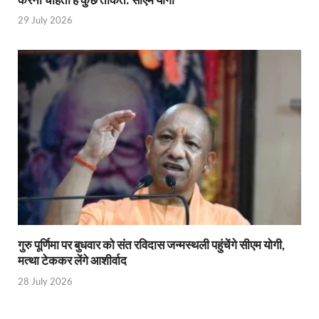
Union Budget Update: केंद्रीय बजट उत्तर प्रदेश के वि
29 July 2026
Job Scheme For Youth: धामी सरकार ने प्रति माह औसत
YEIDA Emerges: यीडा बना मेडिकल डिवाइस मैन्युफैक्चरिंग
House of Himalayas: हाउस आफ हिमालयाज बिक्री का आंक
Star Infomatic: बजट 2026–27 से भारत की डिजिटल और व
Benefits of Peanuts: सर्दियों में कितनी मूंगफली एक दिन म
Sapne Me Aag Dekhna: सपने में आग देखना का मतलब क्य
Budget Day: वित्त मंत्री निर्मला सीतारमण वाराणसी और पट
Budget 2026: वित्त मंत्री निर्मला सीतारमण पेश कर रही है 
गुरु पूर्णिमा पर बुधवार को संत रविदास जन्मस्थली पहुंचेंगे सीएम योगी,
मत्था टेककर लेंगे आशीर्वाद
Ajit Pawar Death: महाराष्ट्र के उपमुख्यमंत्री अजित पवार 
28 July 2026
भारत पर्व में उत्तराखण्ड की झांकी ‘आत्मनिर्भर उत्तराखण्ड’