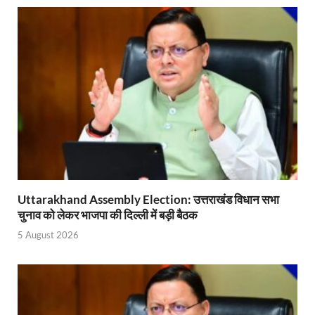
Start UP Summit: उद्यमिता, नवाचार और व्यापार हमारे संस्कार
Swami Vivekanand Jayanti: मुख्यमंत्री पुष्कर सिंह धामी 
PM Modi Somnath Mandir: सोमनाथ में पीएम मोदी ने किय
Uttar Pradesh News: ‘आभार प्रधानमंत्री जी, डबल इंजन
UP AI App: सीएम योगी के मिशन को साकार कर रहा फतेहपुर,
Ashwini Vaishnaw: औपनिवेशिक मानसिकता से रेलवे को पूर
Aadhaar gets a face: भारतीय विशिष्ट पहचान प्राधिकरण
Uttarakhand Assembly Election: उत्तराखंड विधान सभा
चुनाव को लेकर भाजपा की दिल्ली में बड़ी बैठक
AI Start-Ups: प्रधानमंत्री ने भारतीय एआई स्टार्टअप्स के
5 August 2026
Hindi Salahkar Samiti: विधि एवं न्याय मंत्रालय विधायी 
PANKHUDI Portal: पंखुड़ी पोर्टल का शुभारंभ,जानें क्या 
Gram Panchayat Adhar: ग्राम पंचायतों में भी बनेगा आधार, 