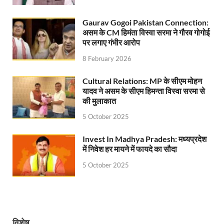
Jan-Jan Ki Sarkar: धामी मॉडल ने शासन को जनता के द्वार 
Gaurav Gogoi Pakistan Connection:
Ankita Bhandari Case: अंकिता भंडारी केस से संबंधित सोशल
असम के CM हिमंता विस्वा सरमा ने गौरव गोगोई
पर लगाए गंभीर आरोप
Uttarakhandi Song Launch: मुख्यमंत्री ने पैंली-पैंली ब
8 February 2026
Uttarkhand Development Project: मुख्यमंत्री ने विभ
Cultural Relations: MP के सीएम मोहन
Aravalli Satyagraha Yatra: अरावली की रक्षा के लिए ‘अराव
यादव ने असम के सीएम हिमन्ता विस्वा सरमा से
की मुलाकात
Rhythm of the Universe: यशोभूमि में ‘रिदम ऑफ यूनिव
5 October 2025
Voter Mapping: मतदाता मैपिंग आसान बनाने के लिए आपसी स
Invest In Madhya Pradesh: मध्यप्रदेश
PM Adarsh Gram Yojana: योगी सरकार का बड़ा कदम, अनुसू
में निवेश हर मायने में फायदे का सौदा
Rabri Devi Residence: रात के अंधेरे में खाली होने लगा 
5 October 2025
Nainital Winter Carnival: मुख्यमंत्री पुष्कर सिंह धामी ने
Railway West Bengal Project: भारतीय रेलवे ने पश्चिम बंगा
PM Modi Lucknow Visit… जब मंच से पीएम मोदी ने की सीएम
विशेष