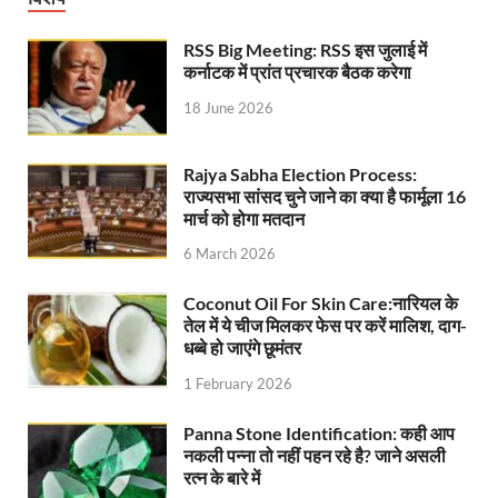
Nitin Nabin News: चुनाव में प्रचंड बहुमत में बीएलए 2 ने 
RSS Big Meeting: RSS इस जुलाई में
कर्नाटक में प्रांत प्रचारक बैठक करेगा
Northern Railway News: उत्तर रेलवे ने हिमाचल प्रदेश के 
18 June 2026
UP Rain Basera: योगी सरकार यात्रियों की सुरक्षा के लिए सतर
Rajya Sabha Election Process:
Nidhi Yojana: उत्तर प्रदेश में महिला उद्यमिता को मिला र
राज्यसभा सांसद चुने जाने का क्या है फार्मूला 16
मार्च को होगा मतदान
Indramani Badoni Jayanti: उत्तराखंड के गांधी को सीएम
6 March 2026
CM Yogi meets Sify Chairman Raju Vegesna: मुख्यमंत्
Coconut Oil For Skin Care:नारियल के
Nitin Nabin Bihar Visit: बिहार दौरे पर रहेंगे बीजेपी के क
तेल में ये चीज मिलकर फेस पर करें मालिश, दाग-
धब्बे हो जाएंगे छूमंतर
Kisan Samman Diwas: किसान सम्मान दिवस’ मनाएगी य
1 February 2026
UP Vidhan Sabha Budget: योगी सरकार ने विधानसभा में
Panna Stone Identification: कही आप
UP Vidhan Sabha:देश में दो नमूने हैं, जब कोई चर्चा होती है
नकली पन्ना तो नहीं पहन रहे है? जाने असली
रत्न के बारे में
UP Rain Basera: ठंड में आने वाले फरियादियों के लिए रैनबसेर