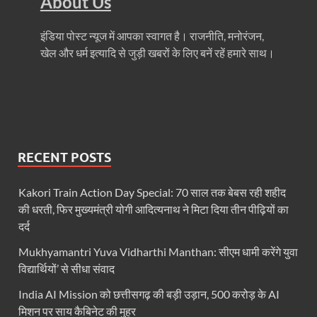
About Us
Ummeed Portal: उम्मीद पोर्टल पर यूपी ने रचा इतिहास, ऑनल
इंडिया पोस्ट न्यूज में आपका स्वागत है। राजनीति, मनोरंजन,
दिल्ली में चमकेगा मध्यप्रदेश – संस्कृति, कला और परंपरा का
खेल और धर्म इत्यादि से जुड़ी खबरों के लिए बनें रहें हमारे साथ।
धरती का स्वास्थ्य सही रहेगा तभी बची रहेगी सृष्टिः योगी आदि
4 Years Achievements Of Uttarakhand Government: 
Jairam Ramesh On BJP: श्यामा प्रसाद मुखर्जी के मुस्लिम
AIIMS Rishikesh: केन्द्रीय स्वास्थ्य मंत्री जेपी नड्डा से स
RECENT POSTS
Kashi Tamil Sangamm: भारत सरकार भाषाई पुनर्जागरण,संस्
Kakori Train Action Day Special: 70 साल तक बेबस रही शहीद
Ayushman Yojana: मुख्यमंत्री ने 142 नवनियुक्त असिस्टेंट
की धरती, फिर मुख्यमंत्री योगी आदित्यनाथ ने मिटा दिया तीन पीढ़ियों का
दर्द
Mutul Fund SIP: सिर्फ 2000 महीने जमा करके कैसे बन गए
Mukhyamantri Yuva Vidharthi Manthan: सीएम धामी करेंगे युवा
Vande Matram In Parilament: वंदे मातरम पर संसद में होग
विद्यार्थियों’ से सीधा संवाद
Manas Khand Mala Yojana: मुख्यमंत्री धामी ने किया 1
India AI Mission को छत्तीसगढ़ की बड़ी उड़ान, 500 करोड़ के AI
मिशन पर साय कैबिनेट की मुहर