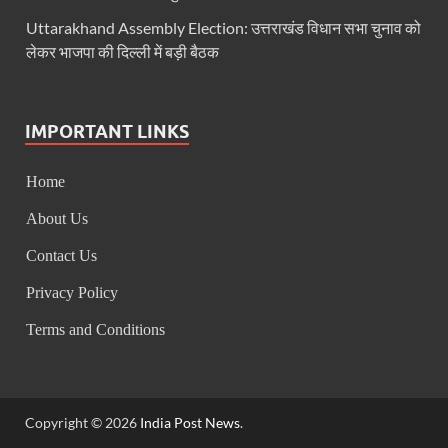
Bastar Mobile Network: बस्तर के कोंडापल्ली में पहली 
Uttarakhand Assembly Election: उत्तराखंड विधान सभा चुनाव को
Skill Development & Polytechnic Courses: हरियाणा की
लेकर भाजपा की दिल्ली में बड़ी बैठक
Haridwar Kumbh: हरिद्वार में होने वाले कुंभ को लेकर बोले 
Air Fare Issue: इंडिगो संकट के बीच बढ़े हुए हवाई किराए
IMPORTANT LINKS
UP Detention Centre: यूपी में घुसपैठ हूं पर बड़ी कार्रवाई 
Home
MP CP Joshi Meeting With Mandaviya: सांसद सीपी जोशी
About Us
UP BJP State President: उत्तरप्रदेश को जल्द मिलेगा प्
Contact Us
Navneet Sehgal Resignation: प्रसार भारती के अध्यक्ष
Privacy Policy
Lok Sabha 5G Service: चित्तौडगढ़ सांसद सीपी जोशी ने लोकस
Terms and Conditions
Chhattisgarh Naxal Operation: मुख्यमंत्री विष्णु देव साय
President Putin Delhi Visit: रूसी राष्ट्रपति Putin गुरुव
Copyright © 2026
India Post News
.
PM Kisan Yojana: पीएम-किसान योजना के अंतर्गत राजस्थान 