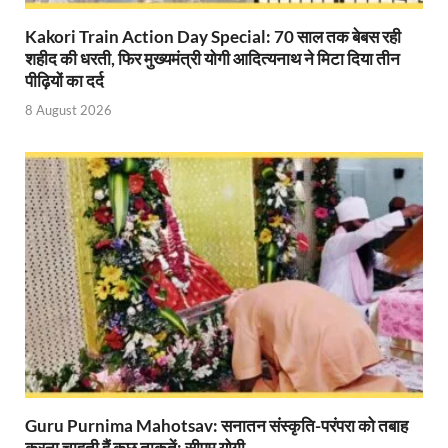
Gomati River: गोमती को स्वच्छ बनाने के लिए आज जुटेंगे 
Kakori Train Action Day Special: 70 साल तक बेबस रही
शहीद की धरती, फिर मुख्यमंत्री योगी आदित्यनाथ ने मिटा दिया तीन
Railway Appointment Update: राजेश कुमार पांडे ने उत्तर 
पीढ़ियों का दर्द
Shri Krishna Jaman bhumi: श्रीकृष्ण जन्मभूमि के लिए 
8 August 2026
आईएसबीटी-मसूरी डायवर्जन कॉरिडोर का स्थलीय निरीक्षण
India AI Impact Summit 2026: एमआईबी का पवेलियन ‘इंडिया
सीएम धामी हरिद्वार में एक्शन मोड में – चौपाल में सुनी समस्या
UP Budget 2026- 27: योगी सरकार का सेफ्टी, स्टेबिलिटी
Bullet Train Project: मुंबई-अहमदाबाद बुलेट ट्रेन परियो
Vande Bharat Express Train: वंदे भारत जैसी सेमी-हाई स्प
UP Budget 2026: आवास एवं शहरी नियोजन के लिए 7,705 
Guskhor Pandit: घूसखोर पंडत’ फिल्म के निर्देशक व 
Guru Purnima Mahotsav: सनातन संस्कृति-परंपरा को तबाह
करना चाहती हैं कुछ ताकतें: सीएम योगी