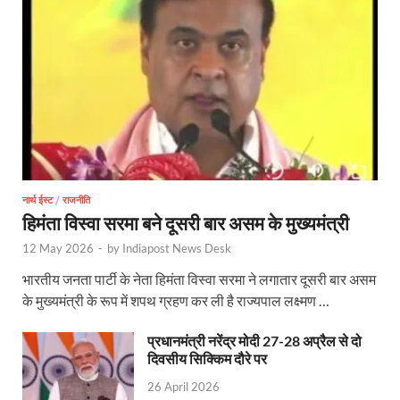
Shikayat Se Samadhan: एक ही मंच पर जनता को मिला 
CM Pushkar Singh Dhami: मुख्यमंत्री ने ‘जन-जन की सरक
Bullet Train Date: बुलेट ट्रेन की आ गई तारीख कब चलेगी र
UP Police Recruitments: साल के आखिरी दिन युवाओं को य
UP Tourism: योगी सरकार के प्रयास से सनातन का लौटा वैभव,
Indian Railway Network: 2026 के लिए मंच तैयार करतीं
नार्थ ईस्ट
/
राजनीति
हिमंता विस्वा सरमा बने दूसरी बार असम के मुख्यमंत्री
Severe cold wave: यूपी में 12वीं तक के सभी स्कूल 1 जनवर
12 May 2026
-
by
Indiapost News Desk
Ghoda Library Nainital: CM पुष्कर सिंह धामी ने घोड़ा ल
भारतीय जनता पार्टी के नेता हिमंता विस्वा सरमा ने लगातार दूसरी बार असम
Millets Organic Food Start UP : सीएम योगी की प्रेरणा से 
के मुख्यमंत्री के रूप में शपथ ग्रहण कर ली है राज्यपाल लक्ष्मण …
Kuldeep Singh Sengar: CJI की अध्यक्षता वाली बेंच कुलद
प्रधानमंत्री नरेंद्र मोदी 27-28 अप्रैल से दो
दिवसीय सिक्किम दौरे पर
Kunda Raja Bhaiya: राजा भैया को मिला 1.5 करोड का तोहफ
26 April 2026