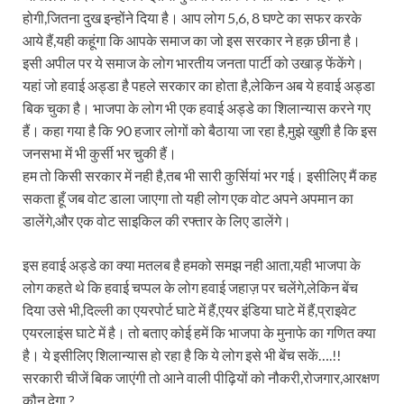
Dr.Teejan Bai: विश्वविख्यात पंडवानी गायिका, पद्म विभूष
होगी,जितना दुख इन्होंने दिया है। आप लोग 5,6, 8 घण्टे का सफर करके
Khatipura Mega Coach Care Terminal: खातीपुरा में 205
आये हैं,यही कहूंगा कि आपके समाज का जो इस सरकार ने हक़ छीना है।
इसी अपील पर ये समाज के लोग भारतीय जनता पार्टी को उखाड़ फेंकेंगे।
Sundarpura Railway Station: खाटू श्याम जी के भक्तो को
यहां जो हवाई अड्डा है पहले सरकार का होता है,लेकिन अब ये हवाई अड्डा
बिक चुका है। भाजपा के लोग भी एक हवाई अड्डे का शिलान्यास करने गए
Jan-Jan Ki Sarkar Abhiyan: 4 जुलाई से फिर शुरु होगा
हैं। कहा गया है कि 90 हजार लोगों को बैठाया जा रहा है,मुझे खुशी है कि इस
आ गई यूपी बीजेपी संगठन की लिस्ट, देखिए कौन-कौन है इस सूच
जनसभा में भी कुर्सी भर चुकी हैं।
हम तो किसी सरकार में नही है,तब भी सारी कुर्सियां भर गई। इसीलिए मैं कह
Chhattisgarh UCC: छत्तीसगढ़ में UCC का खाका तैयार करेग
सकता हूँ जब वोट डाला जाएगा तो यही लोग एक वोट अपने अपमान का
राजमिस्त्री, किसान और शिक्षक परिवारों के बेटे यूपीएससी की र
डालेंगे,और एक वोट साइकिल की रफ्तार के लिए डालेंगे।
9New Sectoral Policy: 9 नई सेक्टोरल पॉलिसी, एक स्मार्ट न
इस हवाई अड्डे का क्या मतलब है हमको समझ नही आता,यही भाजपा के
लोग कहते थे कि हवाई चप्पल के लोग हवाई जहाज़ पर चलेंगे,लेकिन बेंच
संयुक्त निदेशक के एस चौहान ने मुख्यमंत्री को भेंट की अपनी 
दिया उसे भी,दिल्ली का एयरपोर्ट घाटे में हैं,एयर इंडिया घाटे में हैं,प्राइवेट
New haryana Industrial Policy: मुख्यमंत्री नायब सिंह सै
एयरलाइंस घाटे में है। तो बताए कोई हमें कि भाजपा के मुनाफे का गणित क्या
है। ये इसीलिए शिलान्यास हो रहा है कि ये लोग इसे भी बेंच सकें….!!
Baster’s New Picture: बस्तर की नई तस्वीर: मैदान में ब
सरकारी चीजें बिक जाएंगी तो आने वाली पीढ़ियों को नौकरी,रोजगार,आरक्षण
कौन देगा.?
पीएम मोदी के संबोधन की बड़ी बातें