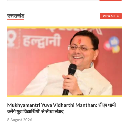
Nitin Nabin: राष्ट्रीय अध्यक्ष बनने के बाद नितिन नवीन प्रद
उत्तराखंड
VIEW ALL
World Economic Forum: भारत की आर्थिक मजबूती के लिए महत
Uttarakhand Government News: मुख्यमंत्री पुष्कर सिंह ध
Noida Engineer Case: एसआईटी गठन पर मृतक के पिता न
BJP National President Nitin Nabin: निर्विरोध चुने गए 
New Jalpaiguri Railway Station: न्यू जलपाईगुड़ी रेलवे
Jagran Forum: जागरण फोरम पर सीएम पुष्कर सिंह धामी
Uttar Pradesh Politics: मुक्त कंठ से यूपी को सराहा, कहा 
Vande Bharat Sleeper: देश को मिली पहली स्लीपर वन्दे भ
Mukhyamantri Yuva Vidharthi Manthan: सीएम धामी
करेंगे युवा विद्यार्थियों’ से सीधा संवाद
Vande Bharat Sleeper Update: वंदे भारत स्लीपर का कि
8 August 2026
Uttarakhand Calender 2026: मुख्यमंत्री पुष्कर सिंह धाम