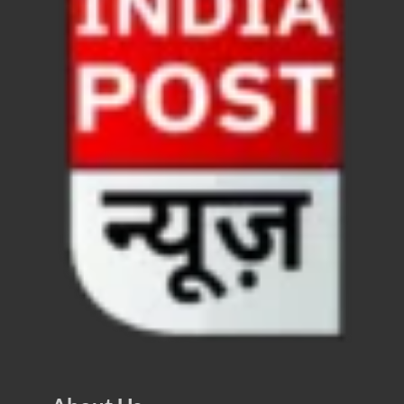
FSSAI: जांच में अंडे पूरी तरह सुरक्षित पाए गए: FSSAI अंडो
Anil Vij Statement: कांग्रेस का अविश्वास प्रस्ताव सदन मे
Chronic Kidney Disease: क्रोनिक किडनी डिजीज का मुका
Bihar NDA MP: बिहार एनडीए सांसदों ने बीजेपी राष्ट्रीय क
VB G Ram G Bill: बिल फाड़ना लोकतंत्र की हत्या – शिवर
Former DGP Prashant Kumar: उत्तर प्रदेश शिक्षा सेवा चय
Indian Railway New Policy: ट्रेन में भी एयरपोर्ट जैसा लग
Soil To Silk Exhibition: सॉइल टू सिल्क’ की अनूठी प्रदर्शन
GST Sudhar Book: सामाजिक न्याय, आर्थिक समानता और व
UP BJP State President: पंकज चौधरी बने उत्तर प्रदेश भा
BJP Working President Nitin Nabin: कौन है नितिन नवीन ज