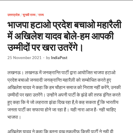
EV Charging Station: यूपी में 238 नए पब्लिक ईवी चार्जि
उत्तरप्रदेश
/
चुनावी राज्य
/
राज्य
Pateshwari Drvi: मुख्यमंत्री योगी आदित्यनाथ ने किए मां पा
भाजपा हटाओ प्रदेश बचाओ महारैली
Uttarakhand Female Boxer: मुख्यमंत्री धामी से मिलीं अंतर
में अखिलेश यादव बोले-हम आपकी
UP Kanwar Yatra: कांवड़ यात्रा से पहले सभी धार्मिक स्थलों प
उम्मीदों पर खरा उतरेंगे।
Bharat Tex 2026: टेक्सटाइल निवेश के प्रमुख गंतव्य के रूप
25 November 2021
-
by
IndiaPost
Shri Ram Mandir: श्रीराम मंदिर चढ़ावा चोरी के आरोपियो
लखनऊ। लखनऊ में जनक्रान्ति पार्टी द्वारा आयोजित भाजपा हटाओ
CM Yogi Barabanki Visit: मुख्यमंत्री योगी आदित्यनाथ सोम
प्रदेश बचाओ जनवादी जनक्रान्ति महारैली को सम्बोधित करते हुए
The Kshitij Show: द क्षितिज शो में पहुंचे जुयाल और नि
अखिलेश यादव ने कहा कि हम चौहान समाज को निराश नहीं करेंगे, उनकी
उम्मीदों पर खरा उतरेंगे। उन्होंने अपनी पार्टी के झंडे की तरफ इंगित करते
Lok Sanvardhan Parva: देहरादून में मुख्यमंत्री पुष्कर सिंह ध
हुए कहा कि ये जो लहराता झंडा दिख रहा है,ये कह सकता हूँ कि भारतीय
जनता पार्टी का सफाया होने जा रहा है। यही नारा आज है- नही चाहिए
West Bengal Rajya Sabha By-Election: चुनाव आयोग न
भाजपा।
Shri Kashi Vishwanath Mandir: उत्तरकाशी में CM पुष्कर सिं
अखिलेश यादव ने कहा कि इतना दुख तकलीफ किसी पार्टी ने नही दी