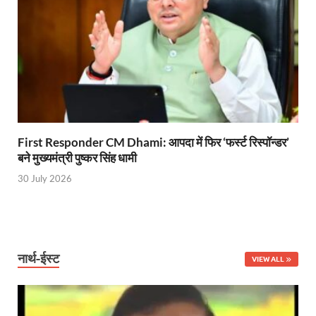
Uttarakhand Young Leaders Dialogue: विकसित भारत के संक
Demand for Review of FRK Policy: ऍफ़आरके नीति पर प
Ram Mandir Control Room: राम मंदिर की सुरक्षा को तै
CM Dhami Meeting With Nitin Gadkari: बैठक में मुख्यम
Kalyan Singh Jayanti: अपने नाम को उत्तर प्रदेश के ‘कल्या
First Responder CM Dhami: आपदा में फिर ‘फर्स्ट रिस्पॉन्डर’
Kashi Volleyball Mahakumbh: काशी में होगा वॉलीबॉल 
बने मुख्यमंत्री पुष्कर सिंह धामी
30 July 2026
National Highway Project: मुख्यमंत्री राज्य की राष्ट्रीय र
Vande Bharat Sleeper Train: वंदे भारत स्लीपर ट्रेन क
Khelo India Tribes Games: देश में पहली बार हो रहे खेलो इ
नार्थ-ईस्ट
VIEW ALL
CM Yogi Review Meeting: राजस्व के सभी मामलों का मेरिट
छत्तीसगढ़ को मिला खेलो इंडिया ट्राइबल गेम्स, 14 फरवरी 2026 