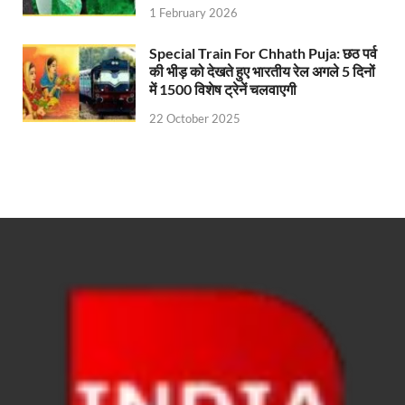
1 February 2026
FCI News: पहली बार फूड कॉर्पोरेशन ऑफ इंडिया (FCI) फूडग्र
Special Train For Chhath Puja: छठ पर्व
Shakti Sadan Yojana: संकटग्रस्त महिलाओं के लिए सुरक्
की भीड़ को देखते हुए भारतीय रेल अगले 5 दिनों
में 1500 विशेष ट्रेनें चलवाएगी
UP Ayush App: योगी सरकार जल्द लांच करेगी आयुष एप, घर ब
22 October 2025
CM Yogi Gift: मुख्यमंत्री योगी आदित्यनाथ ने लघु व सीमांत
River Drone Survey Model: सीएम योगी के रिवर ड्रोन सर
Yuwa Sahkar Sammelan: मुख्यमंत्री ने डीएम वाराणसी व
Delhi Air Pollution: फेफड़ों के लिए कितनी खतरनाक हुई
Save Aravali Movement: क्या है अरावली की नई परिभाषा
UP Cough Syrup Issue: कोडीन युक्त कफ सिरप मामले में
UP Road Safty: सड़क सुरक्षा के लिए मुख्यमंत्री का 4-ई मॉ
KP Maurya Statement: माफिया और समाजवादी पार्टी एक दूस