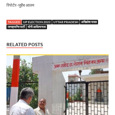
रिपोर्टर-जुहैब आलम
Mandir Cluster Model: पुरा महादेव मंदिर का ‘मंदिर क्लस
MMMUT Girls Hostel: एमएमएमयूटी में साइबर फोरेंसिक रि
TAGGED
UP ELECTION 2022
UTTAR PRADESH
अखिलेश यादव
जनक्रान्ति पार्टी
योगी आदित्यनाथ
Indian Railway Action: भारतीय रेलवे की बड़ी करवाई, आ
NCBC Chairman: साध्वी निरंजन ज्योति बनी राष्ट्रीय पिछ
RELATED POSTS
मिलावटखोरों पर और कसेगा सरकार का शिकंजा
Pateshvari Mata Darshan: मुख्यमंत्री ने किए मां पाटेश्व
She Leads Bharat: अंतर्राष्ट्रीय महिला दिवस 2026 के उपल
Sabka Sath Sabka Vikas: प्रधानमंत्री नरेन्द्र मोदी 9 म
Holi Mahotsava: CM धामी ने कलश संगीत द्वारा आयोजित 
Chhattisgarh Budget 2026-27: बस्तर के विकास का व्
First Cabinet Meeting In Seva Tirth: भारत की विकास यात्