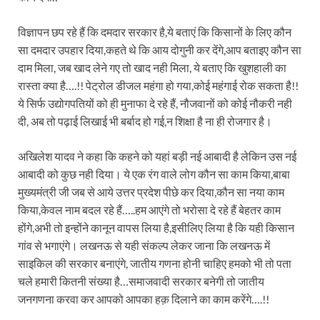
Modern Composite Sleepers: एआई की मदद से ट्रैक क
विज्ञापन छप रहे हैं कि दमदार सरकार है,ये बताएं कि किसानों के लिए कौन
सा दमदार उपहार दिया,कहते थे कि आय दोगुनी कर देंगे,आप बताइए कौन सा
Char Dham Yatra Action Plan: चारधाम यात्रा-2026 को
दाम मिला, जब खाद लेने गए तो खाद नही मिला, ये बताए कि खुशहाली का
Katra Banihal Special Train: कटरा – बनिहाल के बीच 
रास्ता क्या है….!! पेट्रोल डीजल महंगा हो गया,कोई महंगाई रोक सकता है!!
ये सिर्फ उद्योगपतियों को ही मुनाफा दे रहे हैं, नौजवानों को कोई नौकरी नही
Aerial Survey: सीएम योगी के निर्देश पर उप मुख्यमंत्री व कृषि
दी, अब तो पढ़ाई लिखाई भी बर्बाद हो गई,न शिक्षा है ना ही रोजगार है।
Ancient Manuscripts: वैश्विक मंच तक पहुंचेगा भारतीय ज्ञ
अखिलेश यादव ने कहा कि कहने को यहां बड़ी नई आबादी है लेकिन उस नई
Big Blueprint for Bastar: बस्तर के लिए बड़ा ब्लूप्रिंट: पी
आबादी को कुछ नही दिया। ये एक रंग वाले लोग कौन सा काम किया,बाबा
मुख्यमंत्री जी जब से आये उत्तर प्रदेश पीछे कर दिया,कौन सा नया काम
Bhartendu Natya Akadami: मुख्यमंत्री ने देखी ‘आनंद मठ
किया,केवल नाम बदल रहे हैं…..हम आएंगे तो भरोसा दे रहे हैं बेहतर काम
Women E Rickshaw Pilots: यूपी में तैयार हो रही महिला
होंगे,अभी तो इन्होंने कानून वापस लिया है,इसीलिए लिया है कि यही किसान
गांव से भगाएंगे। लखनऊ से यही संकल्प लेकर जाना कि लखनऊ में
Mann Ki Baat: प्रधानमंत्री नरेंद्र मोदी ने देशवासियों को म
साइकिल की सरकार बनाएंगे, जातीय गणना होनी चाहिए हमको भी तो पता
चले हमारी कितनी संख्या है…समाजवादी सरकार बनेगी तो जातीय
Jewar International Airport: यूपी में विकास अब घोषणा
जनगणना करवा कर आपको आपका हक़ दिलाने का काम करेंगे….!!
UP Anganwadi: मुख्यमंत्री योगी आदित्यनाथ को आंगनवाड़ी 