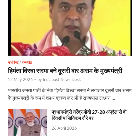
Bullet Train Date: बुलेट ट्रेन की आ गई तारीख कब चलेगी र
UP Police Recruitments: साल के आखिरी दिन युवाओं को य
UP Tourism: योगी सरकार के प्रयास से सनातन का लौटा वैभव,
Indian Railway Network: 2026 के लिए मंच तैयार करतीं
Severe cold wave: यूपी में 12वीं तक के सभी स्कूल 1 जनवर
नार्थ ईस्ट
/
राजनीति
Ghoda Library Nainital: CM पुष्कर सिंह धामी ने घोड़ा ल
हिमंता विस्वा सरमा बने दूसरी बार असम के मुख्यमंत्री
Millets Organic Food Start UP : सीएम योगी की प्रेरणा से 
12 May 2026
-
by
Indiapost News Desk
भारतीय जनता पार्टी के नेता हिमंता विस्वा सरमा ने लगातार दूसरी बार असम
Kuldeep Singh Sengar: CJI की अध्यक्षता वाली बेंच कुलद
के मुख्यमंत्री के रूप में शपथ ग्रहण कर ली है राज्यपाल लक्ष्मण …
Kunda Raja Bhaiya: राजा भैया को मिला 1.5 करोड का तोहफ
प्रधानमंत्री नरेंद्र मोदी 27-28 अप्रैल से दो
Jan-Jan Ki Sarkar: धामी मॉडल ने शासन को जनता के द्वार 
दिवसीय सिक्किम दौरे पर
26 April 2026
Ankita Bhandari Case: अंकिता भंडारी केस से संबंधित सोशल