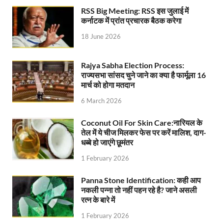
RSS Big Meeting: RSS इस जुलाई में
UP Rain Basera: योगी सरकार यात्रियों की सुरक्षा के लिए सतर
कर्नाटक में प्रांत प्रचारक बैठक करेगा
18 June 2026
Nidhi Yojana: उत्तर प्रदेश में महिला उद्यमिता को मिला र
Indramani Badoni Jayanti: उत्तराखंड के गांधी को सीएम
Rajya Sabha Election Process:
राज्यसभा सांसद चुने जाने का क्या है फार्मूला 16
CM Yogi meets Sify Chairman Raju Vegesna: मुख्यमंत्
मार्च को होगा मतदान
Nitin Nabin Bihar Visit: बिहार दौरे पर रहेंगे बीजेपी के क
6 March 2026
Kisan Samman Diwas: किसान सम्मान दिवस’ मनाएगी य
Coconut Oil For Skin Care:नारियल के
तेल में ये चीज मिलकर फेस पर करें मालिश, दाग-
UP Vidhan Sabha Budget: योगी सरकार ने विधानसभा में
धब्बे हो जाएंगे छूमंतर
UP Vidhan Sabha:देश में दो नमूने हैं, जब कोई चर्चा होती है
1 February 2026
UP Rain Basera: ठंड में आने वाले फरियादियों के लिए रैनबसेर
Panna Stone Identification: कही आप
नकली पन्ना तो नहीं पहन रहे है? जाने असली
FCI News: पहली बार फूड कॉर्पोरेशन ऑफ इंडिया (FCI) फूडग्र
रत्न के बारे में
Shakti Sadan Yojana: संकटग्रस्त महिलाओं के लिए सुरक्
1 February 2026