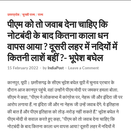
Uttarakhand Female Boxer: मुख्यमंत्री धामी से मिलीं अंतर
उत्तरप्रदेश
/
चुनावी राज्य
/
राज्य
UP Kanwar Yatra: कांवड़ यात्रा से पहले सभी धार्मिक स्थलों प
पीएम को तो जवाब देना चाहिए कि
Bharat Tex 2026: टेक्सटाइल निवेश के प्रमुख गंतव्य के रूप
नोटबंदी के बाद कितना काला धन
Shri Ram Mandir: श्रीराम मंदिर चढ़ावा चोरी के आरोपियो
वापस आया ? दूसरी लहर में नदियों में
CM Yogi Barabanki Visit: मुख्यमंत्री योगी आदित्यनाथ सोम
कितनी लाशें बहीं ?- भूपेश बघेल
The Kshitij Show: द क्षितिज शो में पहुंचे जुयाल और नि
15 February 2022
-
by
IndiaPost
-
Leave a Comment
Lok Sanvardhan Parva: देहरादून में मुख्यमंत्री पुष्कर सिंह ध
कानपुर, यूपी। छत्तीसगढ़ के सीएम भूपेश बघेल यूपी में चुनाव प्रचार के
West Bengal Rajya Sabha By-Election: चुनाव आयोग न
दौरान आज कानपुर पहुंचे. वहां उन्होंने पीएम मोदी पर जमकर हमला बोला.
सीएम ने कहा, “पीएम ने लोकसभा में कांग्रेस पर, नेहरू जी और इंदिरा जी पर
Shri Kashi Vishwanath Mandir: उत्तरकाशी में CM पुष्कर सिं
आरोप लगाया हैं. ना इंदिरा जी और ना नेहरू जी उन्हें जवाब देंगे. ये इतिहास
Dr.Teejan Bai: विश्वविख्यात पंडवानी गायिका, पद्म विभूष
की बात है और पीएम इतिहास को तोड़-मरोड़ नहीं सकते हैं.” भूपेश बघेल ने
पीएम मोदी से सवाल करते हुए कहा, “पीएम को तो जवाब देना चाहिए कि
Khatipura Mega Coach Care Terminal: खातीपुरा में 205
नोटबंदी के बाद कितना काला धन वापस आया? दूसरी लहर में नदियों में