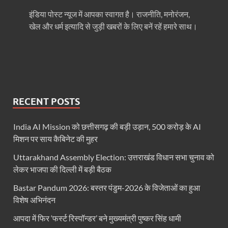
धरती का स्वास्थ्य सही रहेगा तभी बची रहेगी सृष्टिः योगी आदि
इंडिया पोस्ट न्यूज में आपका स्वागत है। राजनीति, मनोरंजन,
खेल और धर्म इत्यादि से जुड़ी खबरों के लिए बनें रहें हमारे साथ।
4 Years Achievements Of Uttarakhand Government: 
Jairam Ramesh On BJP: श्यामा प्रसाद मुखर्जी के मुस्लिम
AIIMS Rishikesh: केन्द्रीय स्वास्थ्य मंत्री जेपी नड्डा से स
Kashi Tamil Sangamm: भारत सरकार भाषाई पुनर्जागरण,संस्
RECENT POSTS
Ayushman Yojana: मुख्यमंत्री ने 142 नवनियुक्त असिस्टेंट
India AI Mission को छत्तीसगढ़ की बड़ी उड़ान, 500 करोड़ के AI
Mutul Fund SIP: सिर्फ 2000 महीने जमा करके कैसे बन गए
मिशन पर साय कैबिनेट की मुहर
Vande Matram In Parilament: वंदे मातरम पर संसद में होग
Uttarakhand Assembly Election: उत्तराखंड विधान सभा चुनाव को
लेकर भाजपा की दिल्ली में बड़ी बैठक
Manas Khand Mala Yojana: मुख्यमंत्री धामी ने किया 1
Bastar Pandum 2026: बस्तर पंडुम-2026 के विजेताओं का हुआ
Bastar Mobile Network: बस्तर के कोंडापल्ली में पहली 
विशेष अभिनंदन
Skill Development & Polytechnic Courses: हरियाणा की
आपदा में फिर ‘फर्स्ट रिस्पॉन्डर’ बने मुख्यमंत्री पुष्कर सिंह धामी