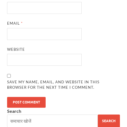
UP Diwas Program: विकसित भारत-विकसित उत्तर प्रदेश ’
Uttarakhand Uniform Scam: वर्दी घोटाले में सीएम धामी
EMAIL
*
Kapil Dev Agarwal: यूपी सरकार के मंत्री कपिल देव ने अ
Uttarakhand Tableau: भारत पर्व पर प्रदर्शित होगी “आत्मन
NFPRC Workshop: एन.एफ.पी.आर.सी द्वारा सांसदों एवं विधा
WEBSITE
UP tableau Kartavya Path: कर्तव्य पथ पर नजर आएगी बुं
PM Gram Sadak Yojana: प्रधानमंत्री ग्राम सड़क योजना में
PM Gram Sadak Yojana: प्रधानमंत्री ग्राम सड़क योजना में
SAVE MY NAME, EMAIL, AND WEBSITE IN THIS
BROWSER FOR THE NEXT TIME I COMMENT.
Manrega Protest: मनरेगा कानून को खत्म किए जाने के विरोध में
UP Kaushal Disha: कौशल दिशा पोर्टल से ग्रामीण युवाओं क
Search
Nitin Nabin: राष्ट्रीय अध्यक्ष बनने के बाद नितिन नवीन प्रद
SEARCH
World Economic Forum: भारत की आर्थिक मजबूती के लिए महत