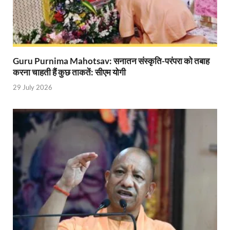
Katra Banihal Special Train: कटरा – बनिहाल के बीच 
Aerial Survey: सीएम योगी के निर्देश पर उप मुख्यमंत्री व कृषि
Ancient Manuscripts: वैश्विक मंच तक पहुंचेगा भारतीय ज्ञ
Guru Purnima Mahotsav: सनातन संस्कृति-परंपरा को तबाह
करना चाहती हैं कुछ ताकतें: सीएम योगी
Big Blueprint for Bastar: बस्तर के लिए बड़ा ब्लूप्रिंट: पी
29 July 2026
Bhartendu Natya Akadami: मुख्यमंत्री ने देखी ‘आनंद मठ
Women E Rickshaw Pilots: यूपी में तैयार हो रही महिला
Mann Ki Baat: प्रधानमंत्री नरेंद्र मोदी ने देशवासियों को म
Jewar International Airport: यूपी में विकास अब घोषणा
UP Anganwadi: मुख्यमंत्री योगी आदित्यनाथ को आंगनवाड़ी 
Mandir Cluster Model: पुरा महादेव मंदिर का ‘मंदिर क्लस
MMMUT Girls Hostel: एमएमएमयूटी में साइबर फोरेंसिक रि