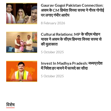
Uttarakhandi Song Launch: मुख्यमंत्री ने पैंली-पैंली ब
Gaurav Gogoi Pakistan Connection:
असम के CM हिमंता विस्वा सरमा ने गौरव गोगोई
Uttarkhand Development Project: मुख्यमंत्री ने विभ
पर लगाए गंभीर आरोप
Aravalli Satyagraha Yatra: अरावली की रक्षा के लिए ‘अराव
8 February 2026
Rhythm of the Universe: यशोभूमि में ‘रिदम ऑफ यूनिव
Cultural Relations: MP के सीएम मोहन
यादव ने असम के सीएम हिमन्ता विस्वा सरमा से
Voter Mapping: मतदाता मैपिंग आसान बनाने के लिए आपसी स
की मुलाकात
PM Adarsh Gram Yojana: योगी सरकार का बड़ा कदम, अनुसू
5 October 2025
Rabri Devi Residence: रात के अंधेरे में खाली होने लगा 
Invest In Madhya Pradesh: मध्यप्रदेश
में निवेश हर मायने में फायदे का सौदा
Nainital Winter Carnival: मुख्यमंत्री पुष्कर सिंह धामी ने
5 October 2025
Railway West Bengal Project: भारतीय रेलवे ने पश्चिम बंगा
PM Modi Lucknow Visit… जब मंच से पीएम मोदी ने की सीएम
Nitin Nabin News: चुनाव में प्रचंड बहुमत में बीएलए 2 ने 
विशेष
Northern Railway News: उत्तर रेलवे ने हिमाचल प्रदेश के 