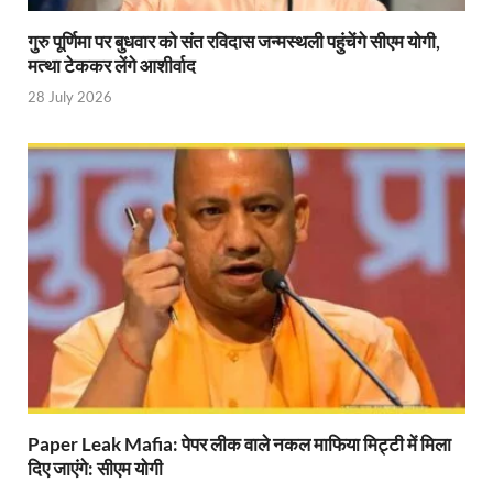
Indian Railway Action: भारतीय रेलवे की बड़ी करवाई, आ
गुरु पूर्णिमा पर बुधवार को संत रविदास जन्मस्थली पहुंचेंगे सीएम योगी,
मत्था टेककर लेंगे आशीर्वाद
NCBC Chairman: साध्वी निरंजन ज्योति बनी राष्ट्रीय पिछ
28 July 2026
मिलावटखोरों पर और कसेगा सरकार का शिकंजा
Pateshvari Mata Darshan: मुख्यमंत्री ने किए मां पाटेश्व
She Leads Bharat: अंतर्राष्ट्रीय महिला दिवस 2026 के उपल
Sabka Sath Sabka Vikas: प्रधानमंत्री नरेन्द्र मोदी 9 म
Holi Mahotsava: CM धामी ने कलश संगीत द्वारा आयोजित 
Chhattisgarh Budget 2026-27: बस्तर के विकास का व्
First Cabinet Meeting In Seva Tirth: भारत की विकास यात्
Gomati River: गोमती को स्वच्छ बनाने के लिए आज जुटेंगे 
Paper Leak Mafia: पेपर लीक वाले नकल माफिया मिट्टी में मिला
दिए जाएंगे: सीएम योगी
Railway Appointment Update: राजेश कुमार पांडे ने उत्तर 