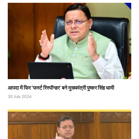
PM Modi Somnath Mandir: सोमनाथ में पीएम मोदी ने किय
Uttar Pradesh News: ‘आभार प्रधानमंत्री जी, डबल इंजन
UP AI App: सीएम योगी के मिशन को साकार कर रहा फतेहपुर,
Ashwini Vaishnaw: औपनिवेशिक मानसिकता से रेलवे को पूर
Aadhaar gets a face: भारतीय विशिष्ट पहचान प्राधिकरण
AI Start-Ups: प्रधानमंत्री ने भारतीय एआई स्टार्टअप्स के
Hindi Salahkar Samiti: विधि एवं न्याय मंत्रालय विधायी 
आपदा में फिर ‘फर्स्ट रिस्पॉन्डर’ बने मुख्यमंत्री पुष्कर सिंह धामी
PANKHUDI Portal: पंखुड़ी पोर्टल का शुभारंभ,जानें क्या 
30 July 2026
Gram Panchayat Adhar: ग्राम पंचायतों में भी बनेगा आधार, 
Uttarakhand Young Leaders Dialogue: विकसित भारत के संक
Demand for Review of FRK Policy: ऍफ़आरके नीति पर प