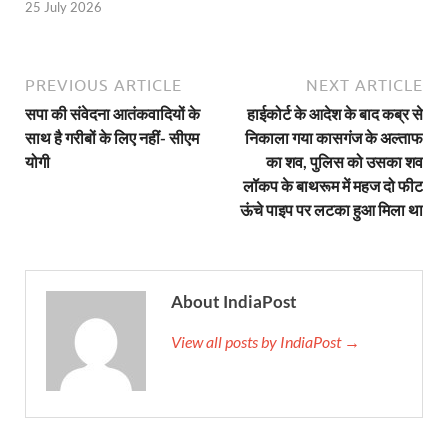
25 July 2026
Shri Krishna Jaman bhumi: श्रीकृष्ण जन्मभूमि के लिए 
आईएसबीटी-मसूरी डायवर्जन कॉरिडोर का स्थलीय निरीक्षण
PREVIOUS ARTICLE
NEXT ARTICLE
India AI Impact Summit 2026: एमआईबी का पवेलियन ‘इंडिया
सपा की संवेदना आतंकवादियों के
हाईकोर्ट के आदेश के बाद कब्र से
साथ है गरीबों के लिए नहीं- सीएम
निकाला गया कासगंज के अल्ताफ
सीएम धामी हरिद्वार में एक्शन मोड में – चौपाल में सुनी समस्या
योगी
का शव, पुलिस को उसका शव
UP Budget 2026- 27: योगी सरकार का सेफ्टी, स्टेबिलिटी
लॉकप के बाथरूम में महज दो फीट
ऊंचे पाइप पर लटका हुआ मिला था
Bullet Train Project: मुंबई-अहमदाबाद बुलेट ट्रेन परियो
Vande Bharat Express Train: वंदे भारत जैसी सेमी-हाई स्प
About IndiaPost
UP Budget 2026: आवास एवं शहरी नियोजन के लिए 7,705 
Guskhor Pandit: घूसखोर पंडत’ फिल्म के निर्देशक व 
View all posts by IndiaPost →
Union Budget Update: केंद्रीय बजट उत्तर प्रदेश के वि
Job Scheme For Youth: धामी सरकार ने प्रति माह औसत