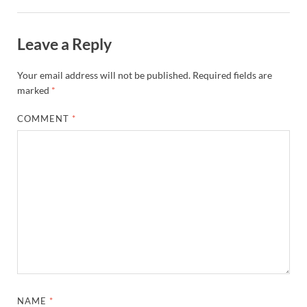
YEIDA Emerges: यीडा बना मेडिकल डिवाइस मैन्युफैक्चरिंग
House of Himalayas: हाउस आफ हिमालयाज बिक्री का आंक
Leave a Reply
Star Infomatic: बजट 2026–27 से भारत की डिजिटल और व
Your email address will not be published.
Required fields are
Benefits of Peanuts: सर्दियों में कितनी मूंगफली एक दिन म
marked
*
Sapne Me Aag Dekhna: सपने में आग देखना का मतलब क्य
COMMENT
*
Budget Day: वित्त मंत्री निर्मला सीतारमण वाराणसी और पट
Budget 2026: वित्त मंत्री निर्मला सीतारमण पेश कर रही है 
Ajit Pawar Death: महाराष्ट्र के उपमुख्यमंत्री अजित पवार 
भारत पर्व में उत्तराखण्ड की झांकी ‘आत्मनिर्भर उत्तराखण्ड’
Bastar Story: बस्तर में लोकतंत्र की नई सुबह 47 गांवों मे
UP Deputy CM KP Maurya: प्रयागराज पहुंचे डिप्टी सीए
NAME
*