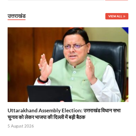
Uttarakhand Government News: मुख्यमंत्री पुष्कर सिंह ध
उत्तराखंड
VIEW ALL
Noida Engineer Case: एसआईटी गठन पर मृतक के पिता न
BJP National President Nitin Nabin: निर्विरोध चुने गए 
New Jalpaiguri Railway Station: न्यू जलपाईगुड़ी रेलवे
Jagran Forum: जागरण फोरम पर सीएम पुष्कर सिंह धामी
Uttar Pradesh Politics: मुक्त कंठ से यूपी को सराहा, कहा 
Vande Bharat Sleeper: देश को मिली पहली स्लीपर वन्दे भ
Vande Bharat Sleeper Update: वंदे भारत स्लीपर का कि
Uttarakhand Calender 2026: मुख्यमंत्री पुष्कर सिंह धाम
Uttarakhand Assembly Election: उत्तराखंड विधान सभा
चुनाव को लेकर भाजपा की दिल्ली में बड़ी बैठक
Start UP Summit: उद्यमिता, नवाचार और व्यापार हमारे संस्कार
5 August 2026
Swami Vivekanand Jayanti: मुख्यमंत्री पुष्कर सिंह धामी 