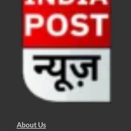
Chronic Kidney Disease: क्रोनिक किडनी डिजीज का मुका
Bihar NDA MP: बिहार एनडीए सांसदों ने बीजेपी राष्ट्रीय क
VB G Ram G Bill: बिल फाड़ना लोकतंत्र की हत्या – शिवर
Former DGP Prashant Kumar: उत्तर प्रदेश शिक्षा सेवा चय
Indian Railway New Policy: ट्रेन में भी एयरपोर्ट जैसा लग
Soil To Silk Exhibition: सॉइल टू सिल्क’ की अनूठी प्रदर्शन
GST Sudhar Book: सामाजिक न्याय, आर्थिक समानता और व
UP BJP State President: पंकज चौधरी बने उत्तर प्रदेश भा
BJP Working President Nitin Nabin: कौन है नितिन नवीन ज
Ummeed Portal: उम्मीद पोर्टल पर यूपी ने रचा इतिहास, ऑनल
दिल्ली में चमकेगा मध्यप्रदेश – संस्कृति, कला और परंपरा का
About Us