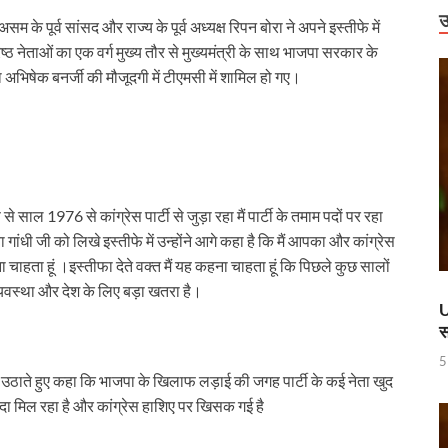
राष्ट्रीय स्तर पर पदक जीतने वाली उत्तराखंड की महिला मुक्केबाज, मुख्यमंत्री ने किया सम्मा
उ
।असम के पूर्व सांसद और राज्य के पूर्व अध्यक्ष रिपन बोरा ने अपने इस्तीफे में
्ठ नेताओं का एक वर्ग मुख्य तौर से मुख्यमंत्री के साथ भाजपा सरकार के
र होंगे विद्युत सुरक्षा के विशेष इंतजाम
ोरा अभिषेक बनर्जी की मौजूदगी में टीएमसी में शामिल हो गए।
 में उभरा उत्तर प्रदेश
ं को वीआईपी सुविधा मिलने की खबरों का जेल प्रशासन ने किया खंडन
वार को बाराबंकी दौरे पर रहेंगे, विकास परियोजनाओं की देंगे सौगात
हारिका NM
 से साल 1976 से कांग्रेस पार्टी से जुड़ा रहा मैं पार्टी के तमाम पदों पर रहा
 गांधी जी को लिखे इस्तीफे में उन्होंने आगे कहा है कि मैं आपका और कांग्रेस
ामी एवं केंद्रीय मंत्री किरेन रिजिजू ने किया छठे ‘लोक संवर्धन पर्व’ का शुभारंभ
ाहता हूं ।इस्तीफा देते वक्त मैं यह कहना चाहता हूं कि पिछले कुछ सालों
थव्यवस्था और देश के लिए बड़ा खतरा है।
े पश्चिम बंगाल की 3 राज्यसभा सीट पर उपचुनाव का किया ऐलान
U
स
ह धामी के CM के रूप में 5 वर्ष पूर्ण होने पर श्री काशी विश्वनाथ मंदिर में विशेष पूजा-अर्चन
5
ण डॉ. तीजन बाई के निधन
ुद्दा उठाते हुए कहा कि भाजपा के खिलाफ लड़ाई की जगह पार्टी के कई नेता खुद
दा मिल रहा है और कांग्रेस हाशिए पर खिसक गई है
 करोड़ की लागत से बना हाईटेक टर्मिनल, अब ऐसे होगा कोचो का मेंटेनेंस