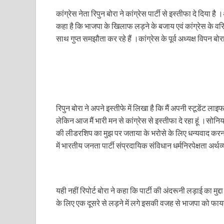
Uttarakhand Female Boxer: मुख्यमंत्री धामी से मिलीं अंतर
कांग्रेस नेता रिपुन बोरा ने कांग्रेस पार्टी से इस्तीफा दे दिया है 
कहा है कि भाजपा के खिलाफ लड़ने के बजाय एवं कांग्रेस के वरिष
UP Kanwar Yatra: कांवड़ यात्रा से पहले सभी धार्मिक स्थलों प
साथ गुप्त समझौता कर रहे हैं ।कांग्रेस के पूर्व अध्यक्ष विपन ब
Bharat Tex 2026: टेक्सटाइल निवेश के प्रमुख गंतव्य के रूप
Shri Ram Mandir: श्रीराम मंदिर चढ़ावा चोरी के आरोपियो
CM Yogi Barabanki Visit: मुख्यमंत्री योगी आदित्यनाथ सोम
The Kshitij Show: द क्षितिज शो में पहुंचे जुयाल और नि
रिपुन बोरा ने अपने इस्तीफे में लिखा है कि मैं अपनी स्टूडेंट लाइफ
लेकिन आज मैं भारी मन से कांग्रेस से इस्तीफा दे रहा हूं ।सोनिया
Lok Sanvardhan Parva: देहरादून में मुख्यमंत्री पुष्कर सिंह ध
की लीडरशिप का मुझ पर जताया के भरोसे के लिए धन्यवाद करना च
में भारतीय जनता पार्टी संप्रदायिक संविधान धर्मनिरपेक्षता अर्
West Bengal Rajya Sabha By-Election: चुनाव आयोग न
Shri Kashi Vishwanath Mandir: उत्तरकाशी में CM पुष्कर सिं
Dr.Teejan Bai: विश्वविख्यात पंडवानी गायिका, पद्म विभूष
यही नहीं रिपोर्ट बोरा ने कहा कि पार्टी की अंदरूनी लड़ाई का म
के लिए एक दूसरे से लड़ने में लगे इसकी वजह से भाजपा को फाय
Khatipura Mega Coach Care Terminal: खातीपुरा में 205