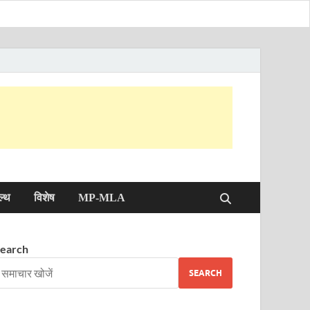
ल्थ
विशेष
MP-MLA
earch
SEARCH