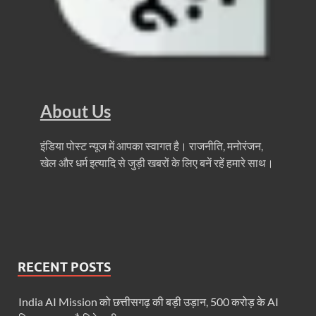
Haridwar Kumbh: हरिद्वार में होने वाले कुंभ को लेकर बोले 
Air Fare Issue: इंडिगो संकट के बीच बढ़े हुए हवाई किराए
UP Detention Centre: यूपी में घुसपैठ हूं पर बड़ी कार्रवाई 
MP CP Joshi Meeting With Mandaviya: सांसद सीपी जोशी
About Us
UP BJP State President: उत्तरप्रदेश को जल्द मिलेगा प्
Navneet Sehgal Resignation: प्रसार भारती के अध्यक्ष
इंडिया पोस्ट न्यूज में आपका स्वागत है। राजनीति, मनोरंजन,
खेल और धर्म इत्यादि से जुड़ी खबरों के लिए बनें रहें हमारे साथ।
Lok Sabha 5G Service: चित्तौडगढ़ सांसद सीपी जोशी ने लोकस
Chhattisgarh Naxal Operation: मुख्यमंत्री विष्णु देव साय
President Putin Delhi Visit: रूसी राष्ट्रपति Putin गुरुव
PM Kisan Yojana: पीएम-किसान योजना के अंतर्गत राजस्थान 
RECENT POSTS
RPI National Party: आरपीआई को जल्द ही मिलेगा राष्ट्रीय 
India AI Mission को छत्तीसगढ़ की बड़ी उड़ान, 500 करोड़ के AI
Khadi Mahotsava: खादी महोत्सव में 3.20 करोड़ की रिकॉर्ड 