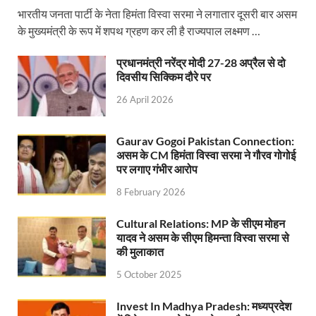
भारतीय जनता पार्टी के नेता हिमंता विस्वा सरमा ने लगातार दूसरी बार असम
UP Rain Basera: योगी सरकार यात्रियों की सुरक्षा के लिए सतर
के मुख्यमंत्री के रूप में शपथ ग्रहण कर ली है राज्यपाल लक्ष्मण …
Nidhi Yojana: उत्तर प्रदेश में महिला उद्यमिता को मिला र
प्रधानमंत्री नरेंद्र मोदी 27-28 अप्रैल से दो
दिवसीय सिक्किम दौरे पर
Indramani Badoni Jayanti: उत्तराखंड के गांधी को सीएम
26 April 2026
CM Yogi meets Sify Chairman Raju Vegesna: मुख्यमंत्
Nitin Nabin Bihar Visit: बिहार दौरे पर रहेंगे बीजेपी के क
Gaurav Gogoi Pakistan Connection:
असम के CM हिमंता विस्वा सरमा ने गौरव गोगोई
Kisan Samman Diwas: किसान सम्मान दिवस’ मनाएगी य
पर लगाए गंभीर आरोप
8 February 2026
UP Vidhan Sabha Budget: योगी सरकार ने विधानसभा में
UP Vidhan Sabha:देश में दो नमूने हैं, जब कोई चर्चा होती है
Cultural Relations: MP के सीएम मोहन
यादव ने असम के सीएम हिमन्ता विस्वा सरमा से
UP Rain Basera: ठंड में आने वाले फरियादियों के लिए रैनबसेर
की मुलाकात
5 October 2025
FCI News: पहली बार फूड कॉर्पोरेशन ऑफ इंडिया (FCI) फूडग्र
Invest In Madhya Pradesh: मध्यप्रदेश
Shakti Sadan Yojana: संकटग्रस्त महिलाओं के लिए सुरक्