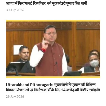
आपदा में फिर ‘फर्स्ट रिस्पॉन्डर’ बने मुख्यमंत्री पुष्कर सिंह धामी
Bullet Train Date: बुलेट ट्रेन की आ गई तारीख कब चलेगी र
30 July 2026
UP Police Recruitments: साल के आखिरी दिन युवाओं को य
UP Tourism: योगी सरकार के प्रयास से सनातन का लौटा वैभव,
Indian Railway Network: 2026 के लिए मंच तैयार करतीं
Severe cold wave: यूपी में 12वीं तक के सभी स्कूल 1 जनवर
Ghoda Library Nainital: CM पुष्कर सिंह धामी ने घोड़ा ल
Millets Organic Food Start UP : सीएम योगी की प्रेरणा से 
Kuldeep Singh Sengar: CJI की अध्यक्षता वाली बेंच कुलद
Kunda Raja Bhaiya: राजा भैया को मिला 1.5 करोड का तोहफ
Uttarakhand Pithoragarh: मुख्यमंत्री ने प्रदान की विभिन्न
Jan-Jan Ki Sarkar: धामी मॉडल ने शासन को जनता के द्वार 
विकास योजनाओं एवं निर्माण कार्यों के लिए 14 करोड़ की वित्तीय स्वीकृति
29 July 2026
Ankita Bhandari Case: अंकिता भंडारी केस से संबंधित सोशल