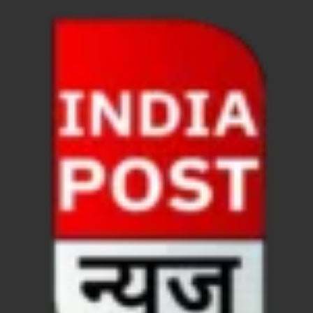
धरती का स्वास्थ्य सही रहेगा तभी बची रहेगी सृष्टिः योगी आदि
4 Years Achievements Of Uttarakhand Government: 
Jairam Ramesh On BJP: श्यामा प्रसाद मुखर्जी के मुस्लिम
AIIMS Rishikesh: केन्द्रीय स्वास्थ्य मंत्री जेपी नड्डा से स
Kashi Tamil Sangamm: भारत सरकार भाषाई पुनर्जागरण,संस्
Ayushman Yojana: मुख्यमंत्री ने 142 नवनियुक्त असिस्टेंट
Mutul Fund SIP: सिर्फ 2000 महीने जमा करके कैसे बन गए
Vande Matram In Parilament: वंदे मातरम पर संसद में होग
Manas Khand Mala Yojana: मुख्यमंत्री धामी ने किया 1
Bastar Mobile Network: बस्तर के कोंडापल्ली में पहली 
Skill Development & Polytechnic Courses: हरियाणा की