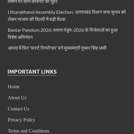
मिशन पर साय कैबिनेट की मुहर
CM Yogi Jhajjar Visit: मुख्यमंत्री योगी आदित्यनाथ का बड़ा
Uttarakhand Assembly Election: उत्तराखंड विधान सभा चुनाव को
लेकर भाजपा की दिल्ली में बड़ी बैठक
VHP News: आतंक के सरगना बनने की होड लगी है मदनियों में, सर
Bastar Pandum 2026: बस्तर पंडुम-2026 के विजेताओं का हुआ
Parliment Winter Session 2025: सर्वदलीय बैठक में उठा
विशेष अभिनंदन
Uttarakhand Kumbh: कुंभ के आयोजन के लिए गंगा किनार
आपदा में फिर ‘फर्स्ट रिस्पॉन्डर’ बने मुख्यमंत्री पुष्कर सिंह धामी
UP Pavilion Trade Fair: 44वें अंतरराष्ट्रीय व्यापार 
Sambit Patra Press Conference: बीजेपी सांसद संबित पात
IMPORTANT LINKS
All India Director General Conference: प्रधानमंत्री 29
Home
Naina Devi Temple: नैना देवी मंदिर सौंदर्यीकरण कार्यों क
About Us
Constitution Day News :बाबासाहेब के सपनों के भारत का
Contact Us
International Year of Cooperatives: हल्द्वानी में अंतर्
Privacy Policy
Chittaurgarh News: प्रधानमंत्री खनिज क्षेत्र कल्याण यो
Terms and Conditions