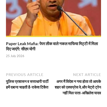
YEIDA Emerges: यीडा बना मेडिकल डिवाइस मैन्युफैक्चरिंग
House of Himalayas: हाउस आफ हिमालयाज बिक्री का आंक
Star Infomatic: बजट 2026–27 से भारत की डिजिटल और व
Benefits of Peanuts: सर्दियों में कितनी मूंगफली एक दिन म
Sapne Me Aag Dekhna: सपने में आग देखना का मतलब क्य
Paper Leak Mafia: पेपर लीक वाले नकल माफिया मिट्टी में मिला
दिए जाएंगे: सीएम योगी
Budget Day: वित्त मंत्री निर्मला सीतारमण वाराणसी और पट
25 July 2026
Budget 2026: वित्त मंत्री निर्मला सीतारमण पेश कर रही है 
Ajit Pawar Death: महाराष्ट्र के उपमुख्यमंत्री अजित पवार 
PREVIOUS ARTICLE
NEXT ARTICLE
भारत पर्व में उत्तराखण्ड की झांकी ‘आत्मनिर्भर उत्तराखण्ड’
पुलिस प्रशासन व सत्ताधारी पार्टी
अगर मैं विदेश न गया होता तो आपके
हमें दबाना चाहती है-राकेश टिकैत
शहर को एक्सप्रेस वे,और मेट्रो ट्रेन
Bastar Story: बस्तर में लोकतंत्र की नई सुबह 47 गांवों मे
नहीं मिल पाता-अखिलेश यादव
UP Deputy CM KP Maurya: प्रयागराज पहुंचे डिप्टी सीए