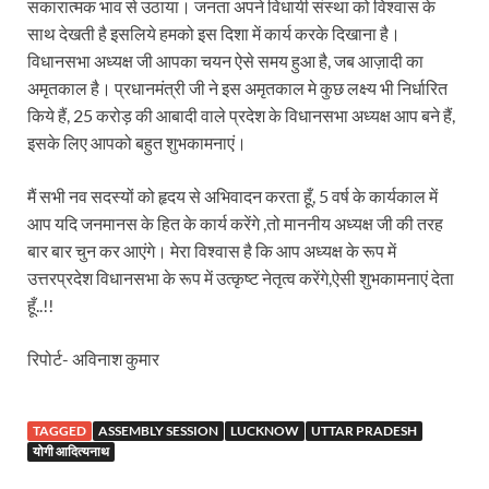
सकारात्मक भाव से उठाया। जनता अपने विधायी संस्था को विश्वास के
साथ देखती है इसलिये हमको इस दिशा में कार्य करके दिखाना है।
Katra Banihal Special Train: कटरा – बनिहाल के बीच 
विधानसभा अध्यक्ष जी आपका चयन ऐसे समय हुआ है, जब आज़ादी का
Aerial Survey: सीएम योगी के निर्देश पर उप मुख्यमंत्री व कृषि
अमृतकाल है। प्रधानमंत्री जी ने इस अमृतकाल मे कुछ लक्ष्य भी निर्धारित
किये हैं, 25 करोड़ की आबादी वाले प्रदेश के विधानसभा अध्यक्ष आप बने हैं,
Ancient Manuscripts: वैश्विक मंच तक पहुंचेगा भारतीय ज्ञ
इसके लिए आपको बहुत शुभकामनाएं।
Big Blueprint for Bastar: बस्तर के लिए बड़ा ब्लूप्रिंट: पी
मैं सभी नव सदस्यों को हृदय से अभिवादन करता हूँ, 5 वर्ष के कार्यकाल में
Bhartendu Natya Akadami: मुख्यमंत्री ने देखी ‘आनंद मठ
आप यदि जनमानस के हित के कार्य करेंगे ,तो माननीय अध्यक्ष जी की तरह
बार बार चुन कर आएंगे। मेरा विश्वास है कि आप अध्यक्ष के रूप में
Women E Rickshaw Pilots: यूपी में तैयार हो रही महिला
उत्तरप्रदेश विधानसभा के रूप में उत्कृष्ट नेतृत्व करेंगे,ऐसी शुभकामनाएं देता
Mann Ki Baat: प्रधानमंत्री नरेंद्र मोदी ने देशवासियों को म
हूँ..!!
Jewar International Airport: यूपी में विकास अब घोषणा
रिपोर्ट- अविनाश कुमार
UP Anganwadi: मुख्यमंत्री योगी आदित्यनाथ को आंगनवाड़ी 
Mandir Cluster Model: पुरा महादेव मंदिर का ‘मंदिर क्लस
TAGGED
ASSEMBLY SESSION
LUCKNOW
UTTAR PRADESH
योगी आदित्यनाथ
MMMUT Girls Hostel: एमएमएमयूटी में साइबर फोरेंसिक रि