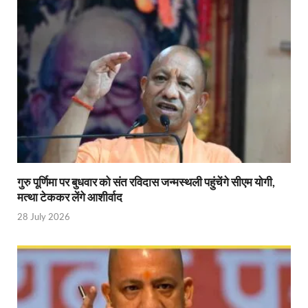
Shri Krishna Jaman bhumi: श्रीकृष्ण जन्मभूमि के लिए 
आईएसबीटी-मसूरी डायवर्जन कॉरिडोर का स्थलीय निरीक्षण
India AI Impact Summit 2026: एमआईबी का पवेलियन ‘इंडिया
सीएम धामी हरिद्वार में एक्शन मोड में – चौपाल में सुनी समस्या
UP Budget 2026- 27: योगी सरकार का सेफ्टी, स्टेबिलिटी
Bullet Train Project: मुंबई-अहमदाबाद बुलेट ट्रेन परियो
Vande Bharat Express Train: वंदे भारत जैसी सेमी-हाई स्प
गुरु पूर्णिमा पर बुधवार को संत रविदास जन्मस्थली पहुंचेंगे सीएम योगी,
मत्था टेककर लेंगे आशीर्वाद
UP Budget 2026: आवास एवं शहरी नियोजन के लिए 7,705 
28 July 2026
Guskhor Pandit: घूसखोर पंडत’ फिल्म के निर्देशक व 
Union Budget Update: केंद्रीय बजट उत्तर प्रदेश के वि
Job Scheme For Youth: धामी सरकार ने प्रति माह औसत