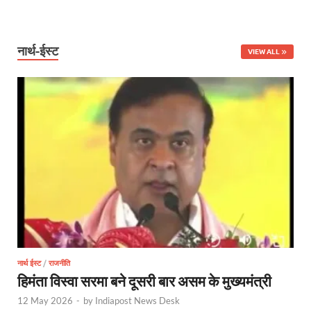
Uttarakhandi Song Launch: मुख्यमंत्री ने पैंली-पैंली ब
Uttarkhand Development Project: मुख्यमंत्री ने विभ
नार्थ-ईस्ट
VIEW ALL
Aravalli Satyagraha Yatra: अरावली की रक्षा के लिए ‘अराव
Rhythm of the Universe: यशोभूमि में ‘रिदम ऑफ यूनिव
Voter Mapping: मतदाता मैपिंग आसान बनाने के लिए आपसी स
PM Adarsh Gram Yojana: योगी सरकार का बड़ा कदम, अनुसू
Rabri Devi Residence: रात के अंधेरे में खाली होने लगा 
Nainital Winter Carnival: मुख्यमंत्री पुष्कर सिंह धामी ने
Railway West Bengal Project: भारतीय रेलवे ने पश्चिम बंगा
PM Modi Lucknow Visit… जब मंच से पीएम मोदी ने की सीएम
नार्थ ईस्ट
/
राजनीति
हिमंता विस्वा सरमा बने दूसरी बार असम के मुख्यमंत्री
Nitin Nabin News: चुनाव में प्रचंड बहुमत में बीएलए 2 ने 
12 May 2026
-
by
Indiapost News Desk
Northern Railway News: उत्तर रेलवे ने हिमाचल प्रदेश के 