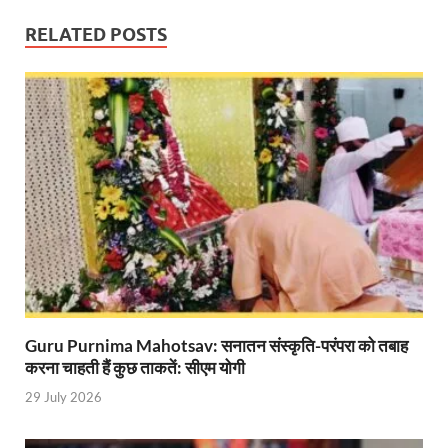
Indian Railway Action: भारतीय रेलवे की बड़ी करवाई, आ
RELATED POSTS
NCBC Chairman: साध्वी निरंजन ज्योति बनी राष्ट्रीय पिछ
मिलावटखोरों पर और कसेगा सरकार का शिकंजा
Pateshvari Mata Darshan: मुख्यमंत्री ने किए मां पाटेश्व
She Leads Bharat: अंतर्राष्ट्रीय महिला दिवस 2026 के उपल
Sabka Sath Sabka Vikas: प्रधानमंत्री नरेन्द्र मोदी 9 म
Holi Mahotsava: CM धामी ने कलश संगीत द्वारा आयोजित 
Chhattisgarh Budget 2026-27: बस्तर के विकास का व्
Guru Purnima Mahotsav: सनातन संस्कृति-परंपरा को तबाह
First Cabinet Meeting In Seva Tirth: भारत की विकास यात्
करना चाहती हैं कुछ ताकतें: सीएम योगी
Gomati River: गोमती को स्वच्छ बनाने के लिए आज जुटेंगे 
29 July 2026
Railway Appointment Update: राजेश कुमार पांडे ने उत्तर 