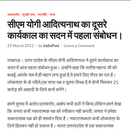
Uttarakhand Female Boxer: मुख्यमंत्री धामी से मिलीं अंतर
उत्तरप्रदेश
/
चुनावी राज्य
/
राजनीति
/
UP Kanwar Yatra: कांवड़ यात्रा से पहले सभी धार्मिक स्थलों प
राज्य
सीएम योगी आदित्यनाथ का दूसरे
Bharat Tex 2026: टेक्सटाइल निवेश के प्रमुख गंतव्य के रूप
कार्यकाल का सदन में पहला संबोधन।
Shri Ram Mandir: श्रीराम मंदिर चढ़ावा चोरी के आरोपियो
29 March 2022
-
by
IndiaPost
-
Leave a Comment
CM Yogi Barabanki Visit: मुख्यमंत्री योगी आदित्यनाथ सोम
लखनऊ। उत्तर प्रदेश के सीएम योगी आदित्यनाथ ने दूसरे कार्यकाल का
The Kshitij Show: द क्षितिज शो में पहुंचे जुयाल और नि
सदन में आज पहला संबोधन हुआ। उन्होंने कहा कि सतीश महाना जी को
Lok Sanvardhan Parva: देहरादून में मुख्यमंत्री पुष्कर सिंह ध
बधाई, आपके नाम में ही महान लगा हुआ है,ये हमारे लिए गौरव का पल है।
लोकतंत्र के दो पहिये,एक सत्ता पक्ष व दूसरा विपक्ष है,ये दोनों मिलकर 25
West Bengal Rajya Sabha By-Election: चुनाव आयोग न
करोड़ की आबादी के लिये कार्य करेंगे।
Shri Kashi Vishwanath Mandir: उत्तरकाशी में CM पुष्कर सिं
हमने चुनाव में आरोप,प्रत्यारोप, आक्षेप सभी दलों ने किया,लेकिन हमने देखा
Dr.Teejan Bai: विश्वविख्यात पंडवानी गायिका, पद्म विभूष
कि जनता कभी नकारात्मक पक्ष को स्वीकार नही करती, जनता ने हमेशा
सकारात्मक पक्ष को ही समर्थन दिया है। नकारात्मकता कभी लोकतंत्र के
Khatipura Mega Coach Care Terminal: खातीपुरा में 205
लिये हितकर नही हो सकता है। भारत उत्तरप्रदेश से एक सकारात्मक