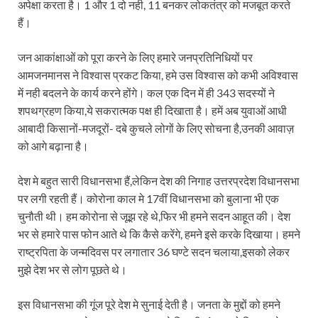
Sundarpura Railway Station: खाटू श्याम जी के भक्तो को
अपेक्षा करता है। 1 और 1 दो नही, 11 बनकर लोकतंत्र को मजबूत करते
हैं।
Jan-Jan Ki Sarkar Abhiyan: 4 जुलाई से फिर शुरु होगा
जन आकांक्षाओं को पूरा करने के लिए हमारे जनप्रतिनिधियों पर
आ गई यूपी बीजेपी संगठन की लिस्ट, देखिए कौन-कौन है इस सूच
आमजनमानस ने विश्वास प्रकट किया, हमे उस विश्वास को कभी अविश्वास
Chhattisgarh UCC: छत्तीसगढ़ में UCC का खाका तैयार करेग
में नही बदलने के कार्य करने होंगे। कल एक दिन में ही 343 सदस्यों ने
शपथग्रहण किया,ये सकरात्मक पक्ष ही दिखाता है। हमें अब युवाओं आधी
राजमिस्त्री, किसान और शिक्षक परिवारों के बेटे यूपीएससी की र
आबादी किसानों-मजदूरों- दबे कुचले लोगों के लिए सोचना है,उनकी आवाज़
9New Sectoral Policy: 9 नई सेक्टोरल पॉलिसी, एक स्मार्ट न
को आगे बढ़ाना है।
संयुक्त निदेशक के एस चौहान ने मुख्यमंत्री को भेंट की अपनी 
देश मे बहुत सारी विधानसभा हैं,लेकिन देश की निगाह उत्तरप्रदेश विधानसभा
पर लगी रहती हैं। कोरोना काल मे 17वीं विधानसभा को बुलाना भी एक
New haryana Industrial Policy: मुख्यमंत्री नायब सिंह सै
चुनौती थी। हम कोरोना से जूझ रहे थे,फिर भी हमने सदन आहूत की। देश
Baster’s New Picture: बस्तर की नई तस्वीर: मैदान में ब
भर से हमारे पास फोन आते थे कि कैसे करेंगे, हमने इसे करके दिखाया। हमने
राष्ट्रपिता के जन्मदिवस पर लगातार 36 घण्टे सदन चलाया,इसको लेकर
पीएम मोदी के संबोधन की बड़ी बातें
मुझे देश भर से लोग पूछते थे।
Modern Composite Sleepers: एआई की मदद से ट्रैक क
इस विधानसभा की गूंज पूरे देश मे सुनाई देती है। जनता के मुद्दों को हमने
Char Dham Yatra Action Plan: चारधाम यात्रा-2026 को