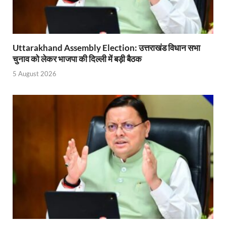
Ram Mandir Control Room: राम मंदिर की सुरक्षा को तै
CM Dhami Meeting With Nitin Gadkari: बैठक में मुख्यम
Uttarakhand Assembly Election: उत्तराखंड विधान सभा
Kalyan Singh Jayanti: अपने नाम को उत्तर प्रदेश के ‘कल्या
चुनाव को लेकर भाजपा की दिल्ली में बड़ी बैठक
Kashi Volleyball Mahakumbh: काशी में होगा वॉलीबॉल 
5 August 2026
National Highway Project: मुख्यमंत्री राज्य की राष्ट्रीय र
Vande Bharat Sleeper Train: वंदे भारत स्लीपर ट्रेन क
Khelo India Tribes Games: देश में पहली बार हो रहे खेलो इ
CM Yogi Review Meeting: राजस्व के सभी मामलों का मेरिट
छत्तीसगढ़ को मिला खेलो इंडिया ट्राइबल गेम्स, 14 फरवरी 2026 
Shikayat Se Samadhan: एक ही मंच पर जनता को मिला 
CM Pushkar Singh Dhami: मुख्यमंत्री ने ‘जन-जन की सरक