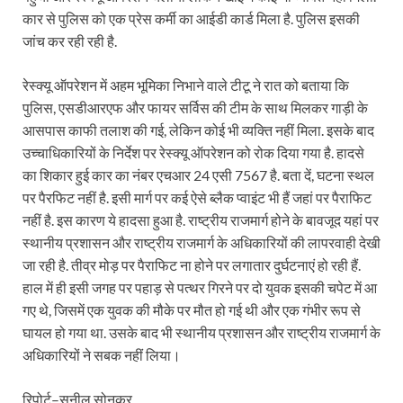
Sundarpura Railway Station: खाटू श्याम जी के भक्तो को
कार से पुलिस को एक प्रेस कर्मी का आईडी कार्ड मिला है. पुलिस इसकी
Jan-Jan Ki Sarkar Abhiyan: 4 जुलाई से फिर शुरु होगा
जांच कर रही रही है.
आ गई यूपी बीजेपी संगठन की लिस्ट, देखिए कौन-कौन है इस सूच
रेस्क्यू ऑपरेशन में अहम भूमिका निभाने वाले टीटू ने रात को बताया कि
पुलिस, एसडीआरएफ और फायर सर्विस की टीम के साथ मिलकर गाड़ी के
Chhattisgarh UCC: छत्तीसगढ़ में UCC का खाका तैयार करेग
आसपास काफी तलाश की गई, लेकिन कोई भी व्यक्ति नहीं मिला. इसके बाद
राजमिस्त्री, किसान और शिक्षक परिवारों के बेटे यूपीएससी की र
उच्चाधिकारियों के निर्देश पर रेस्क्यू ऑपरेशन को रोक दिया गया है. हादसे
का शिकार हुई कार का नंबर एचआर 24 एसी 7567 है. बता दें, घटना स्थल
9New Sectoral Policy: 9 नई सेक्टोरल पॉलिसी, एक स्मार्ट न
पर पैरफिट नहीं है. इसी मार्ग पर कई ऐसे ब्लैक प्वाइंट भी हैं जहां पर पैराफिट
संयुक्त निदेशक के एस चौहान ने मुख्यमंत्री को भेंट की अपनी 
नहीं है. इस कारण ये हादसा हुआ है. राष्ट्रीय राजमार्ग होने के बावजूद यहां पर
स्थानीय प्रशासन और राष्ट्रीय राजमार्ग के अधिकारियों की लापरवाही देखी
New haryana Industrial Policy: मुख्यमंत्री नायब सिंह सै
जा रही है. तीव्र मोड़ पर पैराफिट ना होने पर लगातार दुर्घटनाएं हो रही हैं.
हाल में ही इसी जगह पर पहाड़ से पत्थर गिरने पर दो युवक इसकी चपेट में आ
Baster’s New Picture: बस्तर की नई तस्वीर: मैदान में ब
गए थे, जिसमें एक युवक की मौके पर मौत हो गई थी और एक गंभीर रूप से
पीएम मोदी के संबोधन की बड़ी बातें
घायल हो गया था. उसके बाद भी स्थानीय प्रशासन और राष्ट्रीय राजमार्ग के
अधिकारियों ने सबक नहीं लिया।
Modern Composite Sleepers: एआई की मदद से ट्रैक क
रिपोर्ट–सुनील सोनकर
Char Dham Yatra Action Plan: चारधाम यात्रा-2026 को