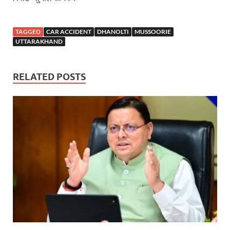
Katra Banihal Special Train: कटरा – बनिहाल के बीच 
TAGGED
CAR ACCIDENT
DHANOLTI
MUSSOORIE
Aerial Survey: सीएम योगी के निर्देश पर उप मुख्यमंत्री व कृषि
UTTARAKHAND
Ancient Manuscripts: वैश्विक मंच तक पहुंचेगा भारतीय ज्ञ
RELATED POSTS
Big Blueprint for Bastar: बस्तर के लिए बड़ा ब्लूप्रिंट: पी
Bhartendu Natya Akadami: मुख्यमंत्री ने देखी ‘आनंद मठ
Women E Rickshaw Pilots: यूपी में तैयार हो रही महिला
Mann Ki Baat: प्रधानमंत्री नरेंद्र मोदी ने देशवासियों को म
Jewar International Airport: यूपी में विकास अब घोषणा
UP Anganwadi: मुख्यमंत्री योगी आदित्यनाथ को आंगनवाड़ी 
Mandir Cluster Model: पुरा महादेव मंदिर का ‘मंदिर क्लस
MMMUT Girls Hostel: एमएमएमयूटी में साइबर फोरेंसिक रि