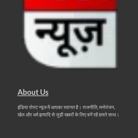
धरती का स्वास्थ्य सही रहेगा तभी बची रहेगी सृष्टिः योगी आदि
4 Years Achievements Of Uttarakhand Government: 
Jairam Ramesh On BJP: श्यामा प्रसाद मुखर्जी के मुस्लिम
AIIMS Rishikesh: केन्द्रीय स्वास्थ्य मंत्री जेपी नड्डा से स
Kashi Tamil Sangamm: भारत सरकार भाषाई पुनर्जागरण,संस्
Ayushman Yojana: मुख्यमंत्री ने 142 नवनियुक्त असिस्टेंट
Mutul Fund SIP: सिर्फ 2000 महीने जमा करके कैसे बन गए
Vande Matram In Parilament: वंदे मातरम पर संसद में होग
About Us
Manas Khand Mala Yojana: मुख्यमंत्री धामी ने किया 1
इंडिया पोस्ट न्यूज में आपका स्वागत है। राजनीति, मनोरंजन,
खेल और धर्म इत्यादि से जुड़ी खबरों के लिए बनें रहें हमारे साथ।
Bastar Mobile Network: बस्तर के कोंडापल्ली में पहली 
Skill Development & Polytechnic Courses: हरियाणा की