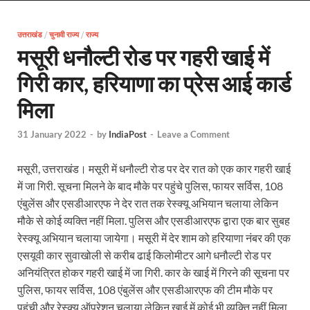
Uttarakhand Female Boxer: मुख्यमंत्री धामी से मिलीं अंतर
उत्तराखंड
/
चुनावी राज्य
/
राज्य
UP Kanwar Yatra: कांवड़ यात्रा से पहले सभी धार्मिक स्थलों प
मसूरी धनौल्टी रोड पर गहरी खाई में
Bharat Tex 2026: टेक्सटाइल निवेश के प्रमुख गंतव्य के रूप
गिरी कार, हरियाणा का प्रेस आई कार्ड
Shri Ram Mandir: श्रीराम मंदिर चढ़ावा चोरी के आरोपियो
मिला
CM Yogi Barabanki Visit: मुख्यमंत्री योगी आदित्यनाथ सोम
31 January 2022
-
by
IndiaPost
-
Leave a Comment
The Kshitij Show: द क्षितिज शो में पहुंचे जुयाल और नि
मसूरी, उत्तराखंड। मसूरी में धनौल्टी रोड पर देर रात को एक कार गहरी खाई
Lok Sanvardhan Parva: देहरादून में मुख्यमंत्री पुष्कर सिंह ध
में जा गिरी. सूचना मिलने के बाद मौके पर पहुंचे पुलिस, फायर सर्विस, 108
West Bengal Rajya Sabha By-Election: चुनाव आयोग न
एंबुलेंस और एसडीआरएफ ने देर रात तक रेस्क्यू अभियान चलाया लेकिन
मौके से कोई व्यक्ति नहीं मिला. पुलिस और एसडीआरएफ द्वारा एक बार सुबह
Shri Kashi Vishwanath Mandir: उत्तरकाशी में CM पुष्कर सिं
रेस्क्यू अभियान चलाया जायेगा। मसूरी में देर शाम को हरियाणा नंबर की एक
एसयूवी कार सुवाखोली से करीब ढाई किलोमीटर आगे धनौल्टी रोड पर
Dr.Teejan Bai: विश्वविख्यात पंडवानी गायिका, पद्म विभूष
अनियंत्रित होकर गहरी खाई में जा गिरी. कार के खाई में गिरने की सूचना पर
Khatipura Mega Coach Care Terminal: खातीपुरा में 205
पुलिस, फायर सर्विस, 108 एंबुलेंस और एसडीआरएफ की टीम मौके पर
पहुंची और रेस्क्यू ऑपरेशन चलाया लेकिन खाई में कोई भी व्यक्ति नहीं मिला.