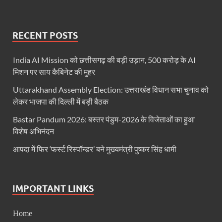
Haridwar Kumbh: हरिद्वार में होने वाले कुंभ को लेकर बोले 
Air Fare Issue: इंडिगो संकट के बीच बढ़े हुए हवाई किराए
RECENT POSTS
UP Detention Centre: यूपी में घुसपैठ हूं पर बड़ी कार्रवाई 
India AI Mission को छत्तीसगढ़ की बड़ी उड़ान, 500 करोड़ के AI
MP CP Joshi Meeting With Mandaviya: सांसद सीपी जोशी
मिशन पर साय कैबिनेट की मुहर
UP BJP State President: उत्तरप्रदेश को जल्द मिलेगा प्
Uttarakhand Assembly Election: उत्तराखंड विधान सभा चुनाव को
लेकर भाजपा की दिल्ली में बड़ी बैठक
Navneet Sehgal Resignation: प्रसार भारती के अध्यक्ष
Bastar Pandum 2026: बस्तर पंडुम-2026 के विजेताओं का हुआ
Lok Sabha 5G Service: चित्तौडगढ़ सांसद सीपी जोशी ने लोकस
विशेष अभिनंदन
Chhattisgarh Naxal Operation: मुख्यमंत्री विष्णु देव साय
आपदा में फिर ‘फर्स्ट रिस्पॉन्डर’ बने मुख्यमंत्री पुष्कर सिंह धामी
President Putin Delhi Visit: रूसी राष्ट्रपति Putin गुरुव
PM Kisan Yojana: पीएम-किसान योजना के अंतर्गत राजस्थान 
IMPORTANT LINKS
RPI National Party: आरपीआई को जल्द ही मिलेगा राष्ट्रीय 
Home
Khadi Mahotsava: खादी महोत्सव में 3.20 करोड़ की रिकॉर्ड 