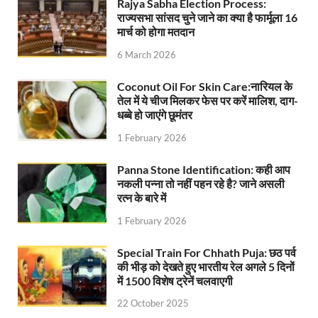
Rajya Sabha Election Process:
राज्यसभा सांसद चुने जाने का क्या है फार्मूला 16
UP Ayush App: योगी सरकार जल्द लांच करेगी आयुष एप, घर ब
मार्च को होगा मतदान
CM Yogi Gift: मुख्यमंत्री योगी आदित्यनाथ ने लघु व सीमांत
6 March 2026
River Drone Survey Model: सीएम योगी के रिवर ड्रोन सर
Coconut Oil For Skin Care:नारियल के
तेल में ये चीज मिलकर फेस पर करें मालिश, दाग-
Yuwa Sahkar Sammelan: मुख्यमंत्री ने डीएम वाराणसी व
धब्बे हो जाएंगे छूमंतर
Delhi Air Pollution: फेफड़ों के लिए कितनी खतरनाक हुई
1 February 2026
Save Aravali Movement: क्या है अरावली की नई परिभाषा
Panna Stone Identification: कही आप
नकली पन्ना तो नहीं पहन रहे है? जाने असली
UP Cough Syrup Issue: कोडीन युक्त कफ सिरप मामले में
रत्न के बारे में
UP Road Safty: सड़क सुरक्षा के लिए मुख्यमंत्री का 4-ई मॉ
1 February 2026
KP Maurya Statement: माफिया और समाजवादी पार्टी एक दूस
Special Train For Chhath Puja: छठ पर्व
की भीड़ को देखते हुए भारतीय रेल अगले 5 दिनों
FSSAI: जांच में अंडे पूरी तरह सुरक्षित पाए गए: FSSAI अंडो
में 1500 विशेष ट्रेनें चलवाएगी
Anil Vij Statement: कांग्रेस का अविश्वास प्रस्ताव सदन मे
22 October 2025