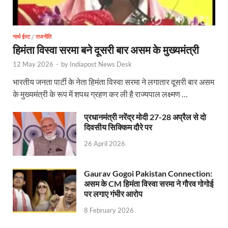
Uttarakhandi Song Launch: मुख्यमंत्री ने पैंली-पैंली ब
Uttarkhand Development Project: मुख्यमंत्री ने विभ
नार्थ ईस्ट
/
राजनीति
Aravalli Satyagraha Yatra: अरावली की रक्षा के लिए ‘अराव
हिमंता विस्वा सरमा बने दूसरी बार असम के मुख्यमंत्री
Rhythm of the Universe: यशोभूमि में ‘रिदम ऑफ यूनिव
12 May 2026
-
by
Indiapost News Desk
भारतीय जनता पार्टी के नेता हिमंता विस्वा सरमा ने लगातार दूसरी बार असम
Voter Mapping: मतदाता मैपिंग आसान बनाने के लिए आपसी स
के मुख्यमंत्री के रूप में शपथ ग्रहण कर ली है राज्यपाल लक्ष्मण …
PM Adarsh Gram Yojana: योगी सरकार का बड़ा कदम, अनुसू
प्रधानमंत्री नरेंद्र मोदी 27-28 अप्रैल से दो
Rabri Devi Residence: रात के अंधेरे में खाली होने लगा 
दिवसीय सिक्किम दौरे पर
26 April 2026
Nainital Winter Carnival: मुख्यमंत्री पुष्कर सिंह धामी ने
Railway West Bengal Project: भारतीय रेलवे ने पश्चिम बंगा
Gaurav Gogoi Pakistan Connection:
असम के CM हिमंता विस्वा सरमा ने गौरव गोगोई
PM Modi Lucknow Visit… जब मंच से पीएम मोदी ने की सीएम
पर लगाए गंभीर आरोप
Nitin Nabin News: चुनाव में प्रचंड बहुमत में बीएलए 2 ने 
8 February 2026
Northern Railway News: उत्तर रेलवे ने हिमाचल प्रदेश के 