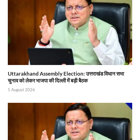
PM Modi Somnath Mandir: सोमनाथ में पीएम मोदी ने किय
Uttar Pradesh News: ‘आभार प्रधानमंत्री जी, डबल इंजन
UP AI App: सीएम योगी के मिशन को साकार कर रहा फतेहपुर,
Ashwini Vaishnaw: औपनिवेशिक मानसिकता से रेलवे को पूर
Aadhaar gets a face: भारतीय विशिष्ट पहचान प्राधिकरण
AI Start-Ups: प्रधानमंत्री ने भारतीय एआई स्टार्टअप्स के
Uttarakhand Assembly Election: उत्तराखंड विधान सभा
चुनाव को लेकर भाजपा की दिल्ली में बड़ी बैठक
Hindi Salahkar Samiti: विधि एवं न्याय मंत्रालय विधायी 
5 August 2026
PANKHUDI Portal: पंखुड़ी पोर्टल का शुभारंभ,जानें क्या 
Gram Panchayat Adhar: ग्राम पंचायतों में भी बनेगा आधार, 
Uttarakhand Young Leaders Dialogue: विकसित भारत के संक
Demand for Review of FRK Policy: ऍफ़आरके नीति पर प