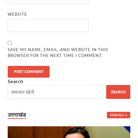
Uttarakhand Government News: मुख्यमंत्री पुष्कर सिंह ध
WEBSITE
Noida Engineer Case: एसआईटी गठन पर मृतक के पिता न
BJP National President Nitin Nabin: निर्विरोध चुने गए 
New Jalpaiguri Railway Station: न्यू जलपाईगुड़ी रेलवे
SAVE MY NAME, EMAIL, AND WEBSITE IN THIS
BROWSER FOR THE NEXT TIME I COMMENT.
Jagran Forum: जागरण फोरम पर सीएम पुष्कर सिंह धामी
Uttar Pradesh Politics: मुक्त कंठ से यूपी को सराहा, कहा 
Search
Vande Bharat Sleeper: देश को मिली पहली स्लीपर वन्दे भ
SEARCH
Vande Bharat Sleeper Update: वंदे भारत स्लीपर का कि
Uttarakhand Calender 2026: मुख्यमंत्री पुष्कर सिंह धाम
उत्तराखंड
VIEW ALL
Start UP Summit: उद्यमिता, नवाचार और व्यापार हमारे संस्कार
Swami Vivekanand Jayanti: मुख्यमंत्री पुष्कर सिंह धामी 