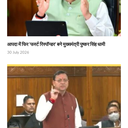
Ram Mandir Control Room: राम मंदिर की सुरक्षा को तै
CM Dhami Meeting With Nitin Gadkari: बैठक में मुख्यम
Kalyan Singh Jayanti: अपने नाम को उत्तर प्रदेश के ‘कल्या
Kashi Volleyball Mahakumbh: काशी में होगा वॉलीबॉल 
आपदा में फिर ‘फर्स्ट रिस्पॉन्डर’ बने मुख्यमंत्री पुष्कर सिंह धामी
National Highway Project: मुख्यमंत्री राज्य की राष्ट्रीय र
30 July 2026
Vande Bharat Sleeper Train: वंदे भारत स्लीपर ट्रेन क
Khelo India Tribes Games: देश में पहली बार हो रहे खेलो इ
CM Yogi Review Meeting: राजस्व के सभी मामलों का मेरिट
छत्तीसगढ़ को मिला खेलो इंडिया ट्राइबल गेम्स, 14 फरवरी 2026 
Shikayat Se Samadhan: एक ही मंच पर जनता को मिला 
CM Pushkar Singh Dhami: मुख्यमंत्री ने ‘जन-जन की सरक