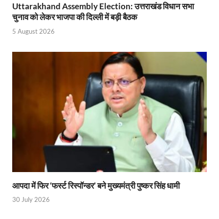
Uttarakhand Assembly Election: उत्तराखंड विधान सभा
Indian Railway Action: भारतीय रेलवे की बड़ी करवाई, आ
चुनाव को लेकर भाजपा की दिल्ली में बड़ी बैठक
5 August 2026
NCBC Chairman: साध्वी निरंजन ज्योति बनी राष्ट्रीय पिछ
मिलावटखोरों पर और कसेगा सरकार का शिकंजा
Pateshvari Mata Darshan: मुख्यमंत्री ने किए मां पाटेश्व
She Leads Bharat: अंतर्राष्ट्रीय महिला दिवस 2026 के उपल
Sabka Sath Sabka Vikas: प्रधानमंत्री नरेन्द्र मोदी 9 म
Holi Mahotsava: CM धामी ने कलश संगीत द्वारा आयोजित 
Chhattisgarh Budget 2026-27: बस्तर के विकास का व्
First Cabinet Meeting In Seva Tirth: भारत की विकास यात्
आपदा में फिर ‘फर्स्ट रिस्पॉन्डर’ बने मुख्यमंत्री पुष्कर सिंह धामी
Gomati River: गोमती को स्वच्छ बनाने के लिए आज जुटेंगे 
30 July 2026
Railway Appointment Update: राजेश कुमार पांडे ने उत्तर 