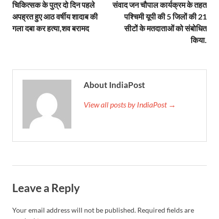
चिकित्सक के पुत्र दो दिन पहले
संवाद जन चौपाल कार्यक्रम के तहत
YEIDA Emerges: यीडा बना मेडिकल डिवाइस मैन्युफैक्चरिंग
अपह्रत हुए आठ वर्षीय शादाब की
पश्चिमी यूपी की 5 जिलों की 21
House of Himalayas: हाउस आफ हिमालयाज बिक्री का आंक
गला दबा कर हत्या,शव बरामद
सीटों के मतदाताओं को संबोधित
किया.
Star Infomatic: बजट 2026–27 से भारत की डिजिटल और व
Benefits of Peanuts: सर्दियों में कितनी मूंगफली एक दिन म
About IndiaPost
Sapne Me Aag Dekhna: सपने में आग देखना का मतलब क्य
Budget Day: वित्त मंत्री निर्मला सीतारमण वाराणसी और पट
View all posts by IndiaPost →
Budget 2026: वित्त मंत्री निर्मला सीतारमण पेश कर रही है 
Ajit Pawar Death: महाराष्ट्र के उपमुख्यमंत्री अजित पवार 
भारत पर्व में उत्तराखण्ड की झांकी ‘आत्मनिर्भर उत्तराखण्ड’
Bastar Story: बस्तर में लोकतंत्र की नई सुबह 47 गांवों मे
Leave a Reply
UP Deputy CM KP Maurya: प्रयागराज पहुंचे डिप्टी सीए
Your email address will not be published.
Required fields are