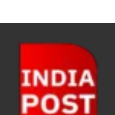
Chronic Kidney Disease: क्रोनिक किडनी डिजीज का मुका
Bihar NDA MP: बिहार एनडीए सांसदों ने बीजेपी राष्ट्रीय क
VB G Ram G Bill: बिल फाड़ना लोकतंत्र की हत्या – शिवर
Former DGP Prashant Kumar: उत्तर प्रदेश शिक्षा सेवा चय
Indian Railway New Policy: ट्रेन में भी एयरपोर्ट जैसा लग
Soil To Silk Exhibition: सॉइल टू सिल्क’ की अनूठी प्रदर्शन
GST Sudhar Book: सामाजिक न्याय, आर्थिक समानता और व
UP BJP State President: पंकज चौधरी बने उत्तर प्रदेश भा
BJP Working President Nitin Nabin: कौन है नितिन नवीन ज
Ummeed Portal: उम्मीद पोर्टल पर यूपी ने रचा इतिहास, ऑनल
दिल्ली में चमकेगा मध्यप्रदेश – संस्कृति, कला और परंपरा का