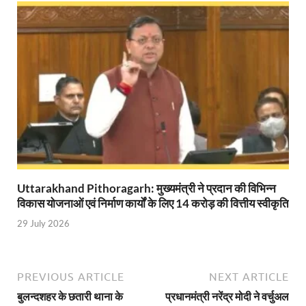
Shri Krishna Jaman bhumi: श्रीकृष्ण जन्मभूमि के लिए 
आईएसबीटी-मसूरी डायवर्जन कॉरिडोर का स्थलीय निरीक्षण
India AI Impact Summit 2026: एमआईबी का पवेलियन ‘इंडिया
सीएम धामी हरिद्वार में एक्शन मोड में – चौपाल में सुनी समस्या
UP Budget 2026- 27: योगी सरकार का सेफ्टी, स्टेबिलिटी
Bullet Train Project: मुंबई-अहमदाबाद बुलेट ट्रेन परियो
Vande Bharat Express Train: वंदे भारत जैसी सेमी-हाई स्प
Uttarakhand Pithoragarh: मुख्यमंत्री ने प्रदान की विभिन्न
विकास योजनाओं एवं निर्माण कार्यों के लिए 14 करोड़ की वित्तीय स्वीकृति
UP Budget 2026: आवास एवं शहरी नियोजन के लिए 7,705 
29 July 2026
Guskhor Pandit: घूसखोर पंडत’ फिल्म के निर्देशक व 
Union Budget Update: केंद्रीय बजट उत्तर प्रदेश के वि
PREVIOUS ARTICLE
NEXT ARTICLE
Job Scheme For Youth: धामी सरकार ने प्रति माह औसत
बुलन्दशहर के छतारी थाना के
प्रधानमंत्री नरेंद्र मोदी ने वर्चुअल