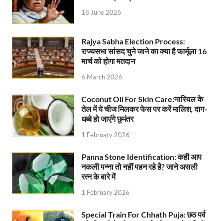
18 June 2026
Nitin Nabin News: चुनाव में प्रचंड बहुमत में बीएलए 2 ने 
Northern Railway News: उत्तर रेलवे ने हिमाचल प्रदेश के 
Rajya Sabha Election Process:
राज्यसभा सांसद चुने जाने का क्या है फार्मूला 16
UP Rain Basera: योगी सरकार यात्रियों की सुरक्षा के लिए सतर
मार्च को होगा मतदान
Nidhi Yojana: उत्तर प्रदेश में महिला उद्यमिता को मिला र
6 March 2026
Indramani Badoni Jayanti: उत्तराखंड के गांधी को सीएम
Coconut Oil For Skin Care:नारियल के
तेल में ये चीज मिलकर फेस पर करें मालिश, दाग-
CM Yogi meets Sify Chairman Raju Vegesna: मुख्यमंत्
धब्बे हो जाएंगे छूमंतर
1 February 2026
Nitin Nabin Bihar Visit: बिहार दौरे पर रहेंगे बीजेपी के क
Kisan Samman Diwas: किसान सम्मान दिवस’ मनाएगी य
Panna Stone Identification: कही आप
नकली पन्ना तो नहीं पहन रहे है? जाने असली
UP Vidhan Sabha Budget: योगी सरकार ने विधानसभा में
रत्न के बारे में
1 February 2026
UP Vidhan Sabha:देश में दो नमूने हैं, जब कोई चर्चा होती है
Special Train For Chhath Puja: छठ पर्व
UP Rain Basera: ठंड में आने वाले फरियादियों के लिए रैनबसेर