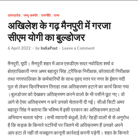
EV Charging Station: यूपी में 238 नए पब्लिक ईवी चार्जि
उत्तरप्रदेश
/
जम्मू-कश्मीर
/
राजनीति
Pateshwari Drvi: मुख्यमंत्री योगी आदित्यनाथ ने किए मां पा
/
राज्य
अखिलेश के गढ़ मैनपुरी में गरजा
Uttarakhand Female Boxer: मुख्यमंत्री धामी से मिलीं अंतर
सीएम योगी का बुल्डोजर
UP Kanwar Yatra: कांवड़ यात्रा से पहले सभी धार्मिक स्थलों प
6 April 2022
-
by
IndiaPost
-
Leave a Comment
Bharat Tex 2026: टेक्सटाइल निवेश के प्रमुख गंतव्य के रूप
मैनपुरी, यूपी। मैनपुरी शहर में आज एसडीएम सदर नवोदिता शर्मा व
Shri Ram Mandir: श्रीराम मंदिर चढ़ावा चोरी के आरोपियो
क्षेत्राधिकारी नगर अमर बहादुर सिंह ,ट्रैफिक निरीक्षक, कोतवाली निरीक्षक
CM Yogi Barabanki Visit: मुख्यमंत्री योगी आदित्यनाथ सोम
तथा नगरपालिका के कर्मचारियों के साथ वृहद स्तर पर नगर के ईशन नदी
पुल से लेकर क्रिश्चियन तिराहा तक अतिक्रमण हटाने का कार्य किया गया
The Kshitij Show: द क्षितिज शो में पहुंचे जुयाल और नि
।बुलडोजर को देखकर अतिक्रमण करने वालो के भी पसीने छूट गए। वो
आगे से ऐसा अतिक्रमण न करे उनको चेतावनी दी गई। सीओ सिटी अमर
Lok Sanvardhan Parva: देहरादून में मुख्यमंत्री पुष्कर सिंह ध
बहादुर सिंह ने बताया कि भविष्य में इसी प्रकार का अतिक्रमण हटाओ
West Bengal Rajya Sabha By-Election: चुनाव आयोग न
अभियान चलता रहेगा ।सभी व्यापारी बंधुओं, ठेलें/ रेहड़ी वालों से से अनुरोध
है कि सड़क के किनारे पटरियों पर जितने भी अतिक्रमण हैं उनको अपने
Shri Kashi Vishwanath Mandir: उत्तरकाशी में CM पुष्कर सिं
आप हटा लें नहीं तो मजबूरन कानूनी कार्रवाई करनी पड़ेगी। शहर के किनारे