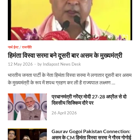
Shikayat Se Samadhan: एक ही मंच पर जनता को मिला 
CM Pushkar Singh Dhami: मुख्यमंत्री ने ‘जन-जन की सरक
Bullet Train Date: बुलेट ट्रेन की आ गई तारीख कब चलेगी र
UP Police Recruitments: साल के आखिरी दिन युवाओं को य
नार्थ ईस्ट
/
राजनीति
UP Tourism: योगी सरकार के प्रयास से सनातन का लौटा वैभव,
हिमंता विस्वा सरमा बने दूसरी बार असम के मुख्यमंत्री
12 May 2026
-
by
Indiapost News Desk
Indian Railway Network: 2026 के लिए मंच तैयार करतीं
भारतीय जनता पार्टी के नेता हिमंता विस्वा सरमा ने लगातार दूसरी बार असम
Severe cold wave: यूपी में 12वीं तक के सभी स्कूल 1 जनवर
के मुख्यमंत्री के रूप में शपथ ग्रहण कर ली है राज्यपाल लक्ष्मण …
Ghoda Library Nainital: CM पुष्कर सिंह धामी ने घोड़ा ल
प्रधानमंत्री नरेंद्र मोदी 27-28 अप्रैल से दो
दिवसीय सिक्किम दौरे पर
Millets Organic Food Start UP : सीएम योगी की प्रेरणा से 
26 April 2026
Kuldeep Singh Sengar: CJI की अध्यक्षता वाली बेंच कुलद
Kunda Raja Bhaiya: राजा भैया को मिला 1.5 करोड का तोहफ
Gaurav Gogoi Pakistan Connection:
असम के CM हिमंता विस्वा सरमा ने गौरव गोगोई