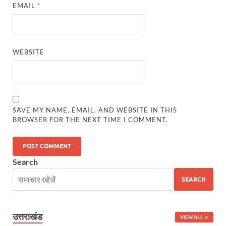
Bastar Story: बस्तर में लोकतंत्र की नई सुबह 47 गांवों मे
EMAIL
*
UP Deputy CM KP Maurya: प्रयागराज पहुंचे डिप्टी सीए
UP Diwas Program: विकसित भारत-विकसित उत्तर प्रदेश ’
WEBSITE
Uttarakhand Uniform Scam: वर्दी घोटाले में सीएम धामी
Kapil Dev Agarwal: यूपी सरकार के मंत्री कपिल देव ने अ
Uttarakhand Tableau: भारत पर्व पर प्रदर्शित होगी “आत्मन
SAVE MY NAME, EMAIL, AND WEBSITE IN THIS
BROWSER FOR THE NEXT TIME I COMMENT.
NFPRC Workshop: एन.एफ.पी.आर.सी द्वारा सांसदों एवं विधा
UP tableau Kartavya Path: कर्तव्य पथ पर नजर आएगी बुं
Search
PM Gram Sadak Yojana: प्रधानमंत्री ग्राम सड़क योजना में
SEARCH
PM Gram Sadak Yojana: प्रधानमंत्री ग्राम सड़क योजना में
Manrega Protest: मनरेगा कानून को खत्म किए जाने के विरोध में
उत्तराखंड
VIEW ALL
UP Kaushal Disha: कौशल दिशा पोर्टल से ग्रामीण युवाओं क