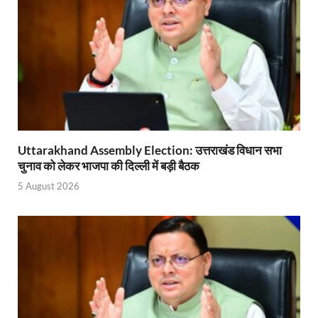
Start UP Summit: उद्यमिता, नवाचार और व्यापार हमारे संस्कार
Swami Vivekanand Jayanti: मुख्यमंत्री पुष्कर सिंह धामी 
PM Modi Somnath Mandir: सोमनाथ में पीएम मोदी ने किय
Uttar Pradesh News: ‘आभार प्रधानमंत्री जी, डबल इंजन
UP AI App: सीएम योगी के मिशन को साकार कर रहा फतेहपुर,
Uttarakhand Assembly Election: उत्तराखंड विधान सभा
Ashwini Vaishnaw: औपनिवेशिक मानसिकता से रेलवे को पूर
चुनाव को लेकर भाजपा की दिल्ली में बड़ी बैठक
5 August 2026
Aadhaar gets a face: भारतीय विशिष्ट पहचान प्राधिकरण
AI Start-Ups: प्रधानमंत्री ने भारतीय एआई स्टार्टअप्स के
Hindi Salahkar Samiti: विधि एवं न्याय मंत्रालय विधायी 
PANKHUDI Portal: पंखुड़ी पोर्टल का शुभारंभ,जानें क्या 
Gram Panchayat Adhar: ग्राम पंचायतों में भी बनेगा आधार, 