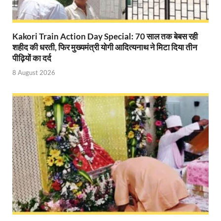
Modern Composite Sleepers: एआई की मदद से ट्रैक क
Kakori Train Action Day Special: 70 साल तक बेबस रही
Char Dham Yatra Action Plan: चारधाम यात्रा-2026 को
शहीद की धरती, फिर मुख्यमंत्री योगी आदित्यनाथ ने मिटा दिया तीन
Katra Banihal Special Train: कटरा – बनिहाल के बीच 
पीढ़ियों का दर्द
8 August 2026
Aerial Survey: सीएम योगी के निर्देश पर उप मुख्यमंत्री व कृषि
Ancient Manuscripts: वैश्विक मंच तक पहुंचेगा भारतीय ज्ञ
Big Blueprint for Bastar: बस्तर के लिए बड़ा ब्लूप्रिंट: पी
Bhartendu Natya Akadami: मुख्यमंत्री ने देखी ‘आनंद मठ
Women E Rickshaw Pilots: यूपी में तैयार हो रही महिला
Mann Ki Baat: प्रधानमंत्री नरेंद्र मोदी ने देशवासियों को म
Jewar International Airport: यूपी में विकास अब घोषणा
UP Anganwadi: मुख्यमंत्री योगी आदित्यनाथ को आंगनवाड़ी 