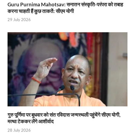
Guru Purnima Mahotsav: सनातन संस्कृति-परंपरा को तबाह
Mandir Cluster Model: पुरा महादेव मंदिर का ‘मंदिर क्लस
करना चाहती हैं कुछ ताकतें: सीएम योगी
29 July 2026
MMMUT Girls Hostel: एमएमएमयूटी में साइबर फोरेंसिक रि
Indian Railway Action: भारतीय रेलवे की बड़ी करवाई, आ
NCBC Chairman: साध्वी निरंजन ज्योति बनी राष्ट्रीय पिछ
मिलावटखोरों पर और कसेगा सरकार का शिकंजा
Pateshvari Mata Darshan: मुख्यमंत्री ने किए मां पाटेश्व
She Leads Bharat: अंतर्राष्ट्रीय महिला दिवस 2026 के उपल
Sabka Sath Sabka Vikas: प्रधानमंत्री नरेन्द्र मोदी 9 म
Holi Mahotsava: CM धामी ने कलश संगीत द्वारा आयोजित 
गुरु पूर्णिमा पर बुधवार को संत रविदास जन्मस्थली पहुंचेंगे सीएम योगी,
Chhattisgarh Budget 2026-27: बस्तर के विकास का व्
मत्था टेककर लेंगे आशीर्वाद
First Cabinet Meeting In Seva Tirth: भारत की विकास यात्
28 July 2026