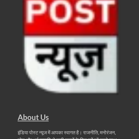
FSSAI: जांच में अंडे पूरी तरह सुरक्षित पाए गए: FSSAI अंडो
Anil Vij Statement: कांग्रेस का अविश्वास प्रस्ताव सदन मे
Chronic Kidney Disease: क्रोनिक किडनी डिजीज का मुका
Bihar NDA MP: बिहार एनडीए सांसदों ने बीजेपी राष्ट्रीय क
VB G Ram G Bill: बिल फाड़ना लोकतंत्र की हत्या – शिवर
Former DGP Prashant Kumar: उत्तर प्रदेश शिक्षा सेवा चय
Indian Railway New Policy: ट्रेन में भी एयरपोर्ट जैसा लग
Soil To Silk Exhibition: सॉइल टू सिल्क’ की अनूठी प्रदर्शन
GST Sudhar Book: सामाजिक न्याय, आर्थिक समानता और व
About Us
UP BJP State President: पंकज चौधरी बने उत्तर प्रदेश भा
BJP Working President Nitin Nabin: कौन है नितिन नवीन ज
इंडिया पोस्ट न्यूज में आपका स्वागत है। राजनीति, मनोरंजन,