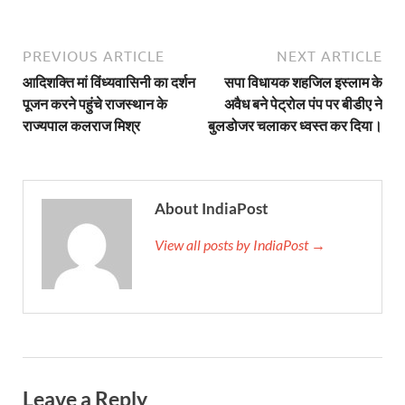
Gomati River: गोमती को स्वच्छ बनाने के लिए आज जुटेंगे 
Railway Appointment Update: राजेश कुमार पांडे ने उत्तर 
PREVIOUS ARTICLE
NEXT ARTICLE
आदिशक्ति मां विंध्यवासिनी का दर्शन
सपा विधायक शहजिल इस्लाम के
Shri Krishna Jaman bhumi: श्रीकृष्ण जन्मभूमि के लिए 
पूजन करने पहुंचे राजस्थान के
अवैध बने पेट्रोल पंप पर बीडीए ने
राज्यपाल कलराज मिश्र
बुलडोजर चलाकर ध्वस्त कर दिया।
आईएसबीटी-मसूरी डायवर्जन कॉरिडोर का स्थलीय निरीक्षण
India AI Impact Summit 2026: एमआईबी का पवेलियन ‘इंडिया
सीएम धामी हरिद्वार में एक्शन मोड में – चौपाल में सुनी समस्या
About IndiaPost
UP Budget 2026- 27: योगी सरकार का सेफ्टी, स्टेबिलिटी
View all posts by IndiaPost →
Bullet Train Project: मुंबई-अहमदाबाद बुलेट ट्रेन परियो
Vande Bharat Express Train: वंदे भारत जैसी सेमी-हाई स्प
UP Budget 2026: आवास एवं शहरी नियोजन के लिए 7,705 
Guskhor Pandit: घूसखोर पंडत’ फिल्म के निर्देशक व 
Leave a Reply