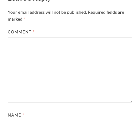
Union Budget Update: केंद्रीय बजट उत्तर प्रदेश के वि
Your email address will not be published.
Required fields are
Job Scheme For Youth: धामी सरकार ने प्रति माह औसत
marked
*
YEIDA Emerges: यीडा बना मेडिकल डिवाइस मैन्युफैक्चरिंग
COMMENT
*
House of Himalayas: हाउस आफ हिमालयाज बिक्री का आंक
Star Infomatic: बजट 2026–27 से भारत की डिजिटल और व
Benefits of Peanuts: सर्दियों में कितनी मूंगफली एक दिन म
Sapne Me Aag Dekhna: सपने में आग देखना का मतलब क्य
Budget Day: वित्त मंत्री निर्मला सीतारमण वाराणसी और पट
Budget 2026: वित्त मंत्री निर्मला सीतारमण पेश कर रही है 
NAME
*
Ajit Pawar Death: महाराष्ट्र के उपमुख्यमंत्री अजित पवार 
भारत पर्व में उत्तराखण्ड की झांकी ‘आत्मनिर्भर उत्तराखण्ड’