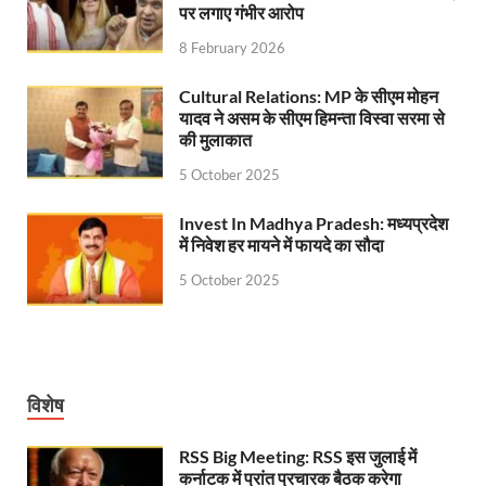
Jan-Jan Ki Sarkar: धामी मॉडल ने शासन को जनता के द्वार 
पर लगाए गंभीर आरोप
Ankita Bhandari Case: अंकिता भंडारी केस से संबंधित सोशल
8 February 2026
Uttarakhandi Song Launch: मुख्यमंत्री ने पैंली-पैंली ब
Cultural Relations: MP के सीएम मोहन
यादव ने असम के सीएम हिमन्ता विस्वा सरमा से
Uttarkhand Development Project: मुख्यमंत्री ने विभ
की मुलाकात
5 October 2025
Aravalli Satyagraha Yatra: अरावली की रक्षा के लिए ‘अराव
Rhythm of the Universe: यशोभूमि में ‘रिदम ऑफ यूनिव
Invest In Madhya Pradesh: मध्यप्रदेश
में निवेश हर मायने में फायदे का सौदा
Voter Mapping: मतदाता मैपिंग आसान बनाने के लिए आपसी स
5 October 2025
PM Adarsh Gram Yojana: योगी सरकार का बड़ा कदम, अनुसू
Rabri Devi Residence: रात के अंधेरे में खाली होने लगा 
Nainital Winter Carnival: मुख्यमंत्री पुष्कर सिंह धामी ने
विशेष
Railway West Bengal Project: भारतीय रेलवे ने पश्चिम बंगा
RSS Big Meeting: RSS इस जुलाई में
कर्नाटक में प्रांत प्रचारक बैठक करेगा
PM Modi Lucknow Visit… जब मंच से पीएम मोदी ने की सीएम