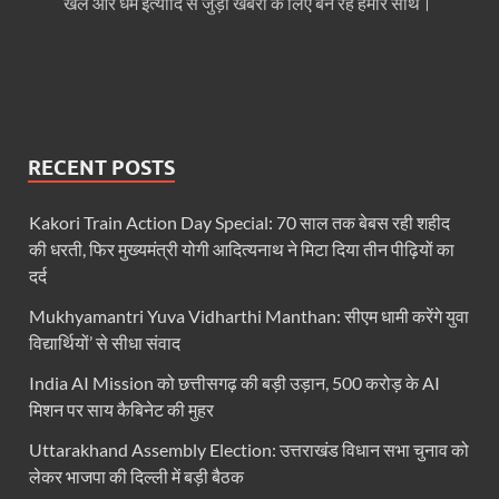
खेल और धर्म इत्यादि से जुड़ी खबरों के लिए बनें रहें हमारे साथ।
Ummeed Portal: उम्मीद पोर्टल पर यूपी ने रचा इतिहास, ऑनल
दिल्ली में चमकेगा मध्यप्रदेश – संस्कृति, कला और परंपरा का
धरती का स्वास्थ्य सही रहेगा तभी बची रहेगी सृष्टिः योगी आदि
4 Years Achievements Of Uttarakhand Government: 
RECENT POSTS
Jairam Ramesh On BJP: श्यामा प्रसाद मुखर्जी के मुस्लिम
Kakori Train Action Day Special: 70 साल तक बेबस रही शहीद
AIIMS Rishikesh: केन्द्रीय स्वास्थ्य मंत्री जेपी नड्डा से स
की धरती, फिर मुख्यमंत्री योगी आदित्यनाथ ने मिटा दिया तीन पीढ़ियों का
दर्द
Kashi Tamil Sangamm: भारत सरकार भाषाई पुनर्जागरण,संस्
Mukhyamantri Yuva Vidharthi Manthan: सीएम धामी करेंगे युवा
Ayushman Yojana: मुख्यमंत्री ने 142 नवनियुक्त असिस्टेंट
विद्यार्थियों’ से सीधा संवाद
Mutul Fund SIP: सिर्फ 2000 महीने जमा करके कैसे बन गए
India AI Mission को छत्तीसगढ़ की बड़ी उड़ान, 500 करोड़ के AI
मिशन पर साय कैबिनेट की मुहर
Vande Matram In Parilament: वंदे मातरम पर संसद में होग
Uttarakhand Assembly Election: उत्तराखंड विधान सभा चुनाव को
Manas Khand Mala Yojana: मुख्यमंत्री धामी ने किया 1
लेकर भाजपा की दिल्ली में बड़ी बैठक