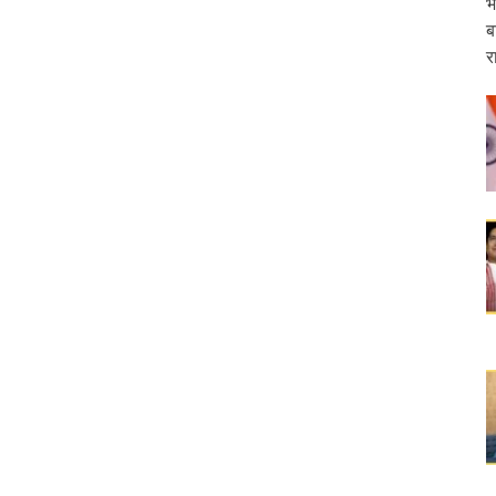
भ
ब
ईआरसीटीसी पर जुर्माना ठोका
र
ड़ा आयोग की अध्यक्ष
री के दर्शन-पूजन
क्ष्य में कर्तव्य पथ पर ‘शक्ति वॉक’ का आयोजन किया गया
ार्च को “सबका साथ सबका विकास – जनता की आकांक्षाओं को पूरा करना” विषय पर बजट के बाद आय
होली महोत्सव का शुभारंभ किया
यापक रोडमैप तैयार
रा में एक नया आरंभ,‘सेवा तीर्थ’ में प्रथम कैबिनेट बैठक
दिग्गज
रेलवे के महाप्रबंधक के रूप में कार्यभार संभाला