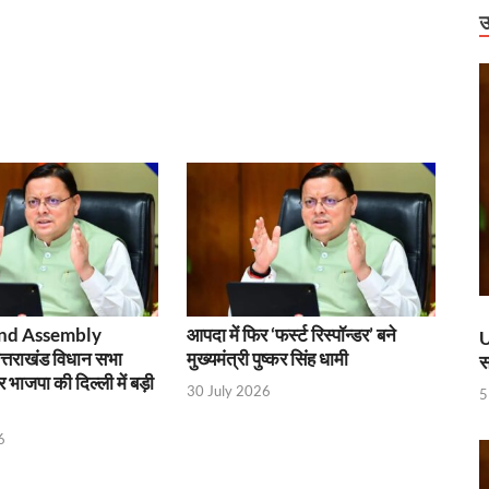
राष्ट्रीय स्तर पर पदक जीतने वाली उत्तराखंड की महिला मुक्केबाज, मुख्यमंत्री ने किया सम्मा
उ
र होंगे विद्युत सुरक्षा के विशेष इंतजाम
 में उभरा उत्तर प्रदेश
ं को वीआईपी सुविधा मिलने की खबरों का जेल प्रशासन ने किया खंडन
वार को बाराबंकी दौरे पर रहेंगे, विकास परियोजनाओं की देंगे सौगात
हारिका NM
ामी एवं केंद्रीय मंत्री किरेन रिजिजू ने किया छठे ‘लोक संवर्धन पर्व’ का शुभारंभ
े पश्चिम बंगाल की 3 राज्यसभा सीट पर उपचुनाव का किया ऐलान
nd Assembly
आपदा में फिर ‘फर्स्ट रिस्पॉन्डर’ बने
U
्तराखंड विधान सभा
मुख्यमंत्री पुष्कर सिंह धामी
स
ह धामी के CM के रूप में 5 वर्ष पूर्ण होने पर श्री काशी विश्वनाथ मंदिर में विशेष पूजा-अर्चन
भाजपा की दिल्ली में बड़ी
30 July 2026
5
ण डॉ. तीजन बाई के निधन
6
 करोड़ की लागत से बना हाईटेक टर्मिनल, अब ऐसे होगा कोचो का मेंटेनेंस