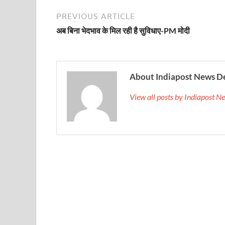
Sundarpura Railway Station: खाटू श्याम जी के भक्तो को
PREVIOUS ARTICLE
Jan-Jan Ki Sarkar Abhiyan: 4 जुलाई से फिर शुरु होगा
अब बिना भेदभाव के मिल रही है सुविधाए-PM मोदी
आ गई यूपी बीजेपी संगठन की लिस्ट, देखिए कौन-कौन है इस सूच
Chhattisgarh UCC: छत्तीसगढ़ में UCC का खाका तैयार करेग
About Indiapost News D
राजमिस्त्री, किसान और शिक्षक परिवारों के बेटे यूपीएससी की र
View all posts by Indiapost 
9New Sectoral Policy: 9 नई सेक्टोरल पॉलिसी, एक स्मार्ट न
संयुक्त निदेशक के एस चौहान ने मुख्यमंत्री को भेंट की अपनी 
New haryana Industrial Policy: मुख्यमंत्री नायब सिंह सै
Baster’s New Picture: बस्तर की नई तस्वीर: मैदान में ब
पीएम मोदी के संबोधन की बड़ी बातें
Modern Composite Sleepers: एआई की मदद से ट्रैक क
Char Dham Yatra Action Plan: चारधाम यात्रा-2026 को