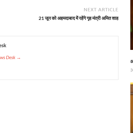
 रेलवे ने दिया बड़ा गिफ़्ट
NEXT ARTICLE
 ‘जन जन की सरकार-जन जन के द्वार’ कार्यकम
21 जून को अहमदाबाद में रहेंगे गृह मंत्री अमित शाह
ी में
ी देसाई समिति, लागू करने की प्रक्रिया शुरू
esk
ाह पर, ट्राइबल यूथ हॉस्टल के युवाओं को मुख्यमंत्री का मार्गदर्शन
News Desk →
िवेश सुविधा पोर्टल को भी मुख्यमंत्री नायब सिंह सैनी ने किया लॉन्च
आ
3
पुस्तक
नी की अध्यक्षता में उद्योगपतियों के साथ उच्च स्तरीय बैठक
च्चों संग दिखे Sachin Tendulkar
ी होगी अब और बेहतर निगरानी
 लेकर सीएम धामी का सख्त एक्शन प्लान तैयार