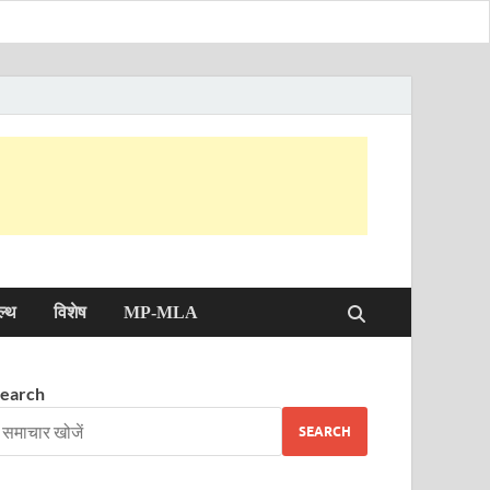
ल्थ
विशेष
MP-MLA
earch
SEARCH