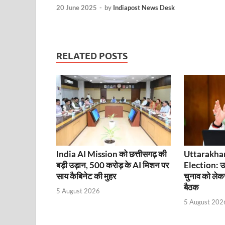
Uttarakhand Female Boxer: मुख्यमंत्री धामी से मिलीं अंतर
20 June 2025
-
by
Indiapost News Desk
UP Kanwar Yatra: कांवड़ यात्रा से पहले सभी धार्मिक स्थलों प
Bharat Tex 2026: टेक्सटाइल निवेश के प्रमुख गंतव्य के रूप
RELATED POSTS
Shri Ram Mandir: श्रीराम मंदिर चढ़ावा चोरी के आरोपियो
CM Yogi Barabanki Visit: मुख्यमंत्री योगी आदित्यनाथ सोम
The Kshitij Show: द क्षितिज शो में पहुंचे जुयाल और नि
Lok Sanvardhan Parva: देहरादून में मुख्यमंत्री पुष्कर सिंह ध
West Bengal Rajya Sabha By-Election: चुनाव आयोग न
India AI Mission को छत्तीसगढ़ की
Uttarakha
बड़ी उड़ान, 500 करोड़ के AI मिशन पर
Election: उत
Shri Kashi Vishwanath Mandir: उत्तरकाशी में CM पुष्कर सिं
साय कैबिनेट की मुहर
चुनाव को लेकर 
बैठक
Dr.Teejan Bai: विश्वविख्यात पंडवानी गायिका, पद्म विभूष
5 August 2026
5 August 202
Khatipura Mega Coach Care Terminal: खातीपुरा में 205