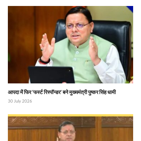
UP Diwas Program: विकसित भारत-विकसित उत्तर प्रदेश ’
Uttarakhand Uniform Scam: वर्दी घोटाले में सीएम धामी
Kapil Dev Agarwal: यूपी सरकार के मंत्री कपिल देव ने अ
Uttarakhand Tableau: भारत पर्व पर प्रदर्शित होगी “आत्मन
NFPRC Workshop: एन.एफ.पी.आर.सी द्वारा सांसदों एवं विधा
UP tableau Kartavya Path: कर्तव्य पथ पर नजर आएगी बुं
PM Gram Sadak Yojana: प्रधानमंत्री ग्राम सड़क योजना में
PM Gram Sadak Yojana: प्रधानमंत्री ग्राम सड़क योजना में
आपदा में फिर ‘फर्स्ट रिस्पॉन्डर’ बने मुख्यमंत्री पुष्कर सिंह धामी
30 July 2026
Manrega Protest: मनरेगा कानून को खत्म किए जाने के विरोध में
UP Kaushal Disha: कौशल दिशा पोर्टल से ग्रामीण युवाओं क
Nitin Nabin: राष्ट्रीय अध्यक्ष बनने के बाद नितिन नवीन प्रद
World Economic Forum: भारत की आर्थिक मजबूती के लिए महत