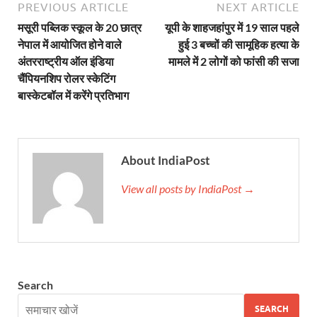
PREVIOUS ARTICLE
NEXT ARTICLE
Shri Krishna Jaman bhumi: श्रीकृष्ण जन्मभूमि के लिए 
मसूरी पब्लिक स्कूल के 20 छात्र
यूपी के शाहजहांपुर में 19 साल पहले
आईएसबीटी-मसूरी डायवर्जन कॉरिडोर का स्थलीय निरीक्षण
नेपाल में आयोजित होने वाले
हुई 3 बच्चों की सामूहिक हत्या के
अंतरराष्ट्रीय ऑल इंडिया
मामले में 2 लोगों को फांसी की सजा
India AI Impact Summit 2026: एमआईबी का पवेलियन ‘इंडिया
चैंपियनशिप रोलर स्केटिंग
बास्केटबॉल में करेंगे प्रतिभाग
सीएम धामी हरिद्वार में एक्शन मोड में – चौपाल में सुनी समस्या
UP Budget 2026- 27: योगी सरकार का सेफ्टी, स्टेबिलिटी
Bullet Train Project: मुंबई-अहमदाबाद बुलेट ट्रेन परियो
About IndiaPost
Vande Bharat Express Train: वंदे भारत जैसी सेमी-हाई स्प
View all posts by IndiaPost →
UP Budget 2026: आवास एवं शहरी नियोजन के लिए 7,705 
Guskhor Pandit: घूसखोर पंडत’ फिल्म के निर्देशक व 
Union Budget Update: केंद्रीय बजट उत्तर प्रदेश के वि
Search
Job Scheme For Youth: धामी सरकार ने प्रति माह औसत
SEARCH