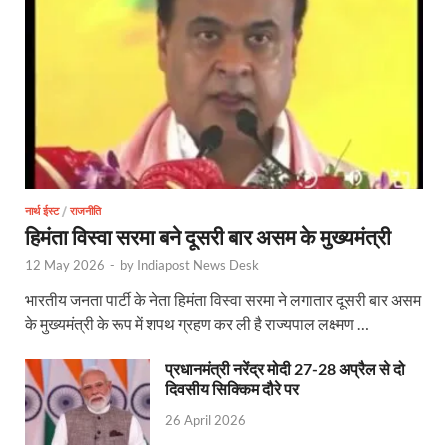
PM Modi Somnath Mandir: सोमनाथ में पीएम मोदी ने किय
Uttar Pradesh News: ‘आभार प्रधानमंत्री जी, डबल इंजन
UP AI App: सीएम योगी के मिशन को साकार कर रहा फतेहपुर,
Ashwini Vaishnaw: औपनिवेशिक मानसिकता से रेलवे को पूर
Aadhaar gets a face: भारतीय विशिष्ट पहचान प्राधिकरण
नार्थ ईस्ट
/
राजनीति
AI Start-Ups: प्रधानमंत्री ने भारतीय एआई स्टार्टअप्स के
हिमंता विस्वा सरमा बने दूसरी बार असम के मुख्यमंत्री
12 May 2026
-
by
Indiapost News Desk
Hindi Salahkar Samiti: विधि एवं न्याय मंत्रालय विधायी 
भारतीय जनता पार्टी के नेता हिमंता विस्वा सरमा ने लगातार दूसरी बार असम
PANKHUDI Portal: पंखुड़ी पोर्टल का शुभारंभ,जानें क्या 
के मुख्यमंत्री के रूप में शपथ ग्रहण कर ली है राज्यपाल लक्ष्मण …
Gram Panchayat Adhar: ग्राम पंचायतों में भी बनेगा आधार, 
प्रधानमंत्री नरेंद्र मोदी 27-28 अप्रैल से दो
दिवसीय सिक्किम दौरे पर
Uttarakhand Young Leaders Dialogue: विकसित भारत के संक
26 April 2026
Demand for Review of FRK Policy: ऍफ़आरके नीति पर प