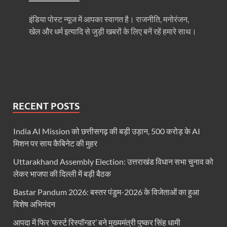
UP Ayush App: योगी सरकार जल्द लांच करेगी आयुष एप, घर ब
इंडिया पोस्ट न्यूज में आपका स्वागत है। राजनीति, मनोरंजन,
खेल और धर्म इत्यादि से जुड़ी खबरों के लिए बनें रहें हमारे साथ।
CM Yogi Gift: मुख्यमंत्री योगी आदित्यनाथ ने लघु व सीमांत
River Drone Survey Model: सीएम योगी के रिवर ड्रोन सर
Yuwa Sahkar Sammelan: मुख्यमंत्री ने डीएम वाराणसी व
Delhi Air Pollution: फेफड़ों के लिए कितनी खतरनाक हुई
RECENT POSTS
Save Aravali Movement: क्या है अरावली की नई परिभाषा
India AI Mission को छत्तीसगढ़ की बड़ी उड़ान, 500 करोड़ के AI
UP Cough Syrup Issue: कोडीन युक्त कफ सिरप मामले में
मिशन पर साय कैबिनेट की मुहर
UP Road Safty: सड़क सुरक्षा के लिए मुख्यमंत्री का 4-ई मॉ
Uttarakhand Assembly Election: उत्तराखंड विधान सभा चुनाव को
लेकर भाजपा की दिल्ली में बड़ी बैठक
KP Maurya Statement: माफिया और समाजवादी पार्टी एक दूस
Bastar Pandum 2026: बस्तर पंडुम-2026 के विजेताओं का हुआ
FSSAI: जांच में अंडे पूरी तरह सुरक्षित पाए गए: FSSAI अंडो
विशेष अभिनंदन
Anil Vij Statement: कांग्रेस का अविश्वास प्रस्ताव सदन मे
आपदा में फिर ‘फर्स्ट रिस्पॉन्डर’ बने मुख्यमंत्री पुष्कर सिंह धामी