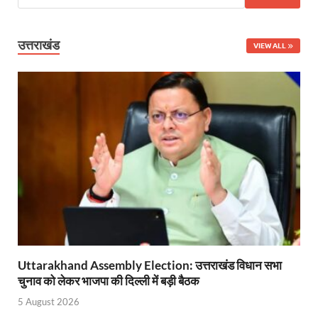
YEIDA Emerges: यीडा बना मेडिकल डिवाइस मैन्युफैक्चरिंग
House of Himalayas: हाउस आफ हिमालयाज बिक्री का आंक
उत्तराखंड
VIEW ALL
Star Infomatic: बजट 2026–27 से भारत की डिजिटल और व
Benefits of Peanuts: सर्दियों में कितनी मूंगफली एक दिन म
Sapne Me Aag Dekhna: सपने में आग देखना का मतलब क्य
Budget Day: वित्त मंत्री निर्मला सीतारमण वाराणसी और पट
Budget 2026: वित्त मंत्री निर्मला सीतारमण पेश कर रही है 
Ajit Pawar Death: महाराष्ट्र के उपमुख्यमंत्री अजित पवार 
भारत पर्व में उत्तराखण्ड की झांकी ‘आत्मनिर्भर उत्तराखण्ड’
Bastar Story: बस्तर में लोकतंत्र की नई सुबह 47 गांवों मे
Uttarakhand Assembly Election: उत्तराखंड विधान सभा
चुनाव को लेकर भाजपा की दिल्ली में बड़ी बैठक
UP Deputy CM KP Maurya: प्रयागराज पहुंचे डिप्टी सीए
5 August 2026