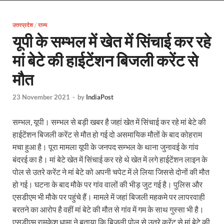
Uttarakhand Female Boxer: मुख्यमंत्री धामी से मिलीं अंतर
उत्तरप्रदेश
/
राज्य
UP Kanwar Yatra: कांवड़ यात्रा से पहले सभी धार्मिक स्थलों प
यूपी के सम्भल में खेत में सिंचाई कर रहे
Bharat Tex 2026: टेक्सटाइल निवेश के प्रमुख गंतव्य के रूप
मां बेटे की हाईटेंशन बिजली करेंट से
Shri Ram Mandir: श्रीराम मंदिर चढ़ावा चोरी के आरोपियो
मौत
CM Yogi Barabanki Visit: मुख्यमंत्री योगी आदित्यनाथ सोम
23 November 2021
-
by
IndiaPost
The Kshitij Show: द क्षितिज शो में पहुंचे जुयाल और नि
सम्भल, यूपी। सम्भल से बड़ी खबर है जहां खेत में सिंचाई कर रहे मां बेटे की
Lok Sanvardhan Parva: देहरादून में मुख्यमंत्री पुष्कर सिंह ध
हाईटेंशन बिजली करेंट से मौत हो गई दो असमायिक मौतों के बाद कोहराम
West Bengal Rajya Sabha By-Election: चुनाव आयोग न
मचा हुआ है। पूरा मामला यूपी के जनपद सम्भल के थाना जुनावई के गांव
बंदरई का है। मां बेटे खेत में सिंचाई कर रहे थे खेत में लगे हाईटेंशन लाइन के
Shri Kashi Vishwanath Mandir: उत्तरकाशी में CM पुष्कर सिं
पोल से उतरे करेंट ने मां बेटे को अपनी चपेट में ले लिया जिससे दोनों की मौत
हो गई। घटना के बाद मौके पर गांव वालों की भीड़ जुट गई है। पुलिस और
Dr.Teejan Bai: विश्वविख्यात पंडवानी गायिका, पद्म विभूष
एसडीएम भी मौके पर पहुंचे हैं। मामले में जहां बिजली महकमे पर लापरवाही
Khatipura Mega Coach Care Terminal: खातीपुरा में 205
बरतने का आरोप है वहीं मां बेटे की मौत से गांव में गम के साथ गुस्सा भी है।
एसडीएम रामकेश धामा ने बताया कि बिजली पोल से उतरे करेंट से मां बेटे की