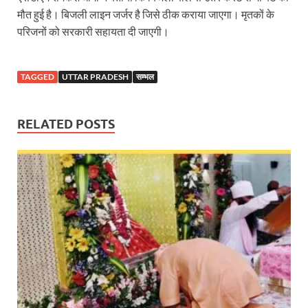
Sundarpura Railway Station: खाटू श्याम जी के भक्तो को
मौत हुई है। बिजली लाइन जर्जर है जिसे ठीक कराया जाएगा। मृतकों के
Jan-Jan Ki Sarkar Abhiyan: 4 जुलाई से फिर शुरु होगा
परिजनों को सरकारी सहायता दी जाएगी।
आ गई यूपी बीजेपी संगठन की लिस्ट, देखिए कौन-कौन है इस सूच
TAGGED
UTTAR PRADESH
सम्भल
Chhattisgarh UCC: छत्तीसगढ़ में UCC का खाका तैयार करेग
राजमिस्त्री, किसान और शिक्षक परिवारों के बेटे यूपीएससी की र
RELATED POSTS
9New Sectoral Policy: 9 नई सेक्टोरल पॉलिसी, एक स्मार्ट न
संयुक्त निदेशक के एस चौहान ने मुख्यमंत्री को भेंट की अपनी 
New haryana Industrial Policy: मुख्यमंत्री नायब सिंह सै
Baster’s New Picture: बस्तर की नई तस्वीर: मैदान में ब
पीएम मोदी के संबोधन की बड़ी बातें
Modern Composite Sleepers: एआई की मदद से ट्रैक क
Char Dham Yatra Action Plan: चारधाम यात्रा-2026 को