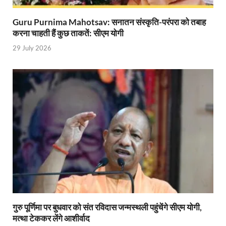
Katra Banihal Special Train: कटरा – बनिहाल के बीच 
Guru Purnima Mahotsav: सनातन संस्कृति-परंपरा को तबाह
करना चाहती हैं कुछ ताकतें: सीएम योगी
Aerial Survey: सीएम योगी के निर्देश पर उप मुख्यमंत्री व कृषि
29 July 2026
Ancient Manuscripts: वैश्विक मंच तक पहुंचेगा भारतीय ज्ञ
Big Blueprint for Bastar: बस्तर के लिए बड़ा ब्लूप्रिंट: पी
Bhartendu Natya Akadami: मुख्यमंत्री ने देखी ‘आनंद मठ
Women E Rickshaw Pilots: यूपी में तैयार हो रही महिला
Mann Ki Baat: प्रधानमंत्री नरेंद्र मोदी ने देशवासियों को म
Jewar International Airport: यूपी में विकास अब घोषणा
UP Anganwadi: मुख्यमंत्री योगी आदित्यनाथ को आंगनवाड़ी 
Mandir Cluster Model: पुरा महादेव मंदिर का ‘मंदिर क्लस
गुरु पूर्णिमा पर बुधवार को संत रविदास जन्मस्थली पहुंचेंगे सीएम योगी,
मत्था टेककर लेंगे आशीर्वाद
MMMUT Girls Hostel: एमएमएमयूटी में साइबर फोरेंसिक रि