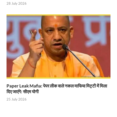
28 July 2026
Indian Railway Action: भारतीय रेलवे की बड़ी करवाई, आ
NCBC Chairman: साध्वी निरंजन ज्योति बनी राष्ट्रीय पिछ
मिलावटखोरों पर और कसेगा सरकार का शिकंजा
Pateshvari Mata Darshan: मुख्यमंत्री ने किए मां पाटेश्व
She Leads Bharat: अंतर्राष्ट्रीय महिला दिवस 2026 के उपल
Sabka Sath Sabka Vikas: प्रधानमंत्री नरेन्द्र मोदी 9 म
Holi Mahotsava: CM धामी ने कलश संगीत द्वारा आयोजित 
Chhattisgarh Budget 2026-27: बस्तर के विकास का व्
Paper Leak Mafia: पेपर लीक वाले नकल माफिया मिट्टी में मिला
First Cabinet Meeting In Seva Tirth: भारत की विकास यात्
दिए जाएंगे: सीएम योगी
25 July 2026
Gomati River: गोमती को स्वच्छ बनाने के लिए आज जुटेंगे 
Railway Appointment Update: राजेश कुमार पांडे ने उत्तर 