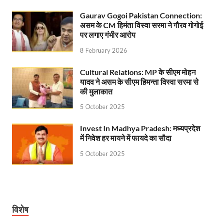
Ram Mandir Control Room: राम मंदिर की सुरक्षा को तै
Gaurav Gogoi Pakistan Connection:
असम के CM हिमंता विस्वा सरमा ने गौरव गोगोई
CM Dhami Meeting With Nitin Gadkari: बैठक में मुख्यम
पर लगाए गंभीर आरोप
Kalyan Singh Jayanti: अपने नाम को उत्तर प्रदेश के ‘कल्या
8 February 2026
Kashi Volleyball Mahakumbh: काशी में होगा वॉलीबॉल 
Cultural Relations: MP के सीएम मोहन
यादव ने असम के सीएम हिमन्ता विस्वा सरमा से
National Highway Project: मुख्यमंत्री राज्य की राष्ट्रीय र
की मुलाकात
Vande Bharat Sleeper Train: वंदे भारत स्लीपर ट्रेन क
5 October 2025
Khelo India Tribes Games: देश में पहली बार हो रहे खेलो इ
Invest In Madhya Pradesh: मध्यप्रदेश
में निवेश हर मायने में फायदे का सौदा
CM Yogi Review Meeting: राजस्व के सभी मामलों का मेरिट
5 October 2025
छत्तीसगढ़ को मिला खेलो इंडिया ट्राइबल गेम्स, 14 फरवरी 2026 
Shikayat Se Samadhan: एक ही मंच पर जनता को मिला 
CM Pushkar Singh Dhami: मुख्यमंत्री ने ‘जन-जन की सरक
विशेष