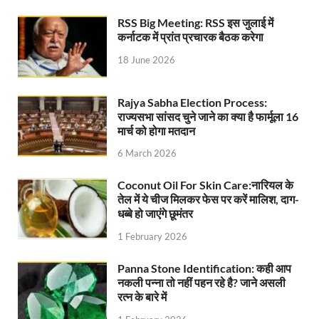
Bullet Train Date: बुलेट ट्रेन की आ गई तारीख कब चलेगी र
RSS Big Meeting: RSS इस जुलाई में
कर्नाटक में प्रांत प्रचारक बैठक करेगा
UP Police Recruitments: साल के आखिरी दिन युवाओं को य
18 June 2026
UP Tourism: योगी सरकार के प्रयास से सनातन का लौटा वैभव,
Indian Railway Network: 2026 के लिए मंच तैयार करतीं
Rajya Sabha Election Process:
राज्यसभा सांसद चुने जाने का क्या है फार्मूला 16
Severe cold wave: यूपी में 12वीं तक के सभी स्कूल 1 जनवर
मार्च को होगा मतदान
Ghoda Library Nainital: CM पुष्कर सिंह धामी ने घोड़ा ल
6 March 2026
Millets Organic Food Start UP : सीएम योगी की प्रेरणा से 
Coconut Oil For Skin Care:नारियल के
तेल में ये चीज मिलकर फेस पर करें मालिश, दाग-
Kuldeep Singh Sengar: CJI की अध्यक्षता वाली बेंच कुलद
धब्बे हो जाएंगे छूमंतर
Kunda Raja Bhaiya: राजा भैया को मिला 1.5 करोड का तोहफ
1 February 2026
Jan-Jan Ki Sarkar: धामी मॉडल ने शासन को जनता के द्वार 
Panna Stone Identification: कही आप
नकली पन्ना तो नहीं पहन रहे है? जाने असली
Ankita Bhandari Case: अंकिता भंडारी केस से संबंधित सोशल
रत्न के बारे में