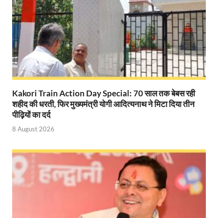
Dr.Teejan Bai: विश्वविख्यात पंडवानी गायिका, पद्म विभूष
Khatipura Mega Coach Care Terminal: खातीपुरा में 205
Sundarpura Railway Station: खाटू श्याम जी के भक्तो को
Jan-Jan Ki Sarkar Abhiyan: 4 जुलाई से फिर शुरु होगा
आ गई यूपी बीजेपी संगठन की लिस्ट, देखिए कौन-कौन है इस सूच
Kakori Train Action Day Special: 70 साल तक बेबस रही
Chhattisgarh UCC: छत्तीसगढ़ में UCC का खाका तैयार करेग
शहीद की धरती, फिर मुख्यमंत्री योगी आदित्यनाथ ने मिटा दिया तीन
पीढ़ियों का दर्द
राजमिस्त्री, किसान और शिक्षक परिवारों के बेटे यूपीएससी की र
8 August 2026
9New Sectoral Policy: 9 नई सेक्टोरल पॉलिसी, एक स्मार्ट न
संयुक्त निदेशक के एस चौहान ने मुख्यमंत्री को भेंट की अपनी 
New haryana Industrial Policy: मुख्यमंत्री नायब सिंह सै
Baster’s New Picture: बस्तर की नई तस्वीर: मैदान में ब
पीएम मोदी के संबोधन की बड़ी बातें