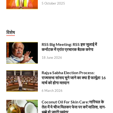
5 October 2025
Uttarakhand Young Leaders Dialogue: विकसित भारत के संक
Demand for Review of FRK Policy: ऍफ़आरके नीति पर प
Ram Mandir Control Room: राम मंदिर की सुरक्षा को तै
विशेष
CM Dhami Meeting With Nitin Gadkari: बैठक में मुख्यम
RSS Big Meeting: RSS इस जुलाई में
Kalyan Singh Jayanti: अपने नाम को उत्तर प्रदेश के ‘कल्या
कर्नाटक में प्रांत प्रचारक बैठक करेगा
Kashi Volleyball Mahakumbh: काशी में होगा वॉलीबॉल 
18 June 2026
National Highway Project: मुख्यमंत्री राज्य की राष्ट्रीय र
Rajya Sabha Election Process:
Vande Bharat Sleeper Train: वंदे भारत स्लीपर ट्रेन क
राज्यसभा सांसद चुने जाने का क्या है फार्मूला 16
मार्च को होगा मतदान
Khelo India Tribes Games: देश में पहली बार हो रहे खेलो इ
6 March 2026
CM Yogi Review Meeting: राजस्व के सभी मामलों का मेरिट
Coconut Oil For Skin Care:नारियल के
छत्तीसगढ़ को मिला खेलो इंडिया ट्राइबल गेम्स, 14 फरवरी 2026 
तेल में ये चीज मिलकर फेस पर करें मालिश, दाग-
धब्बे हो जाएंगे छूमंतर