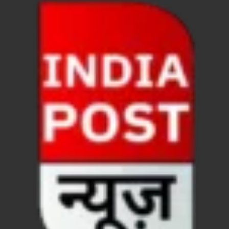
Jan-Jan Ki Sarkar: धामी मॉडल ने शासन को जनता के द्वार 
Ankita Bhandari Case: अंकिता भंडारी केस से संबंधित सोशल
Uttarakhandi Song Launch: मुख्यमंत्री ने पैंली-पैंली ब
Uttarkhand Development Project: मुख्यमंत्री ने विभ
Aravalli Satyagraha Yatra: अरावली की रक्षा के लिए ‘अराव
Rhythm of the Universe: यशोभूमि में ‘रिदम ऑफ यूनिव
Voter Mapping: मतदाता मैपिंग आसान बनाने के लिए आपसी स
PM Adarsh Gram Yojana: योगी सरकार का बड़ा कदम, अनुसू
Rabri Devi Residence: रात के अंधेरे में खाली होने लगा 
Nainital Winter Carnival: मुख्यमंत्री पुष्कर सिंह धामी ने
Railway West Bengal Project: भारतीय रेलवे ने पश्चिम बंगा
PM Modi Lucknow Visit… जब मंच से पीएम मोदी ने की सीएम