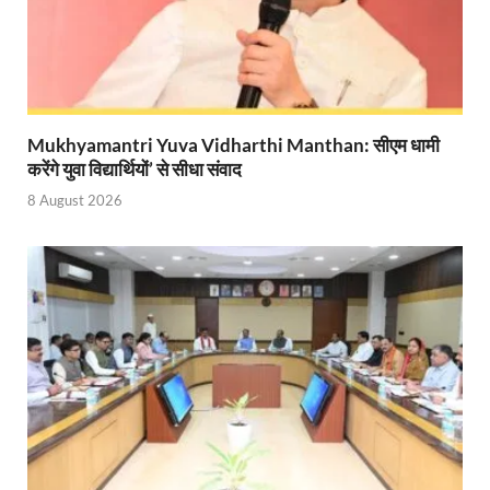
Modern Composite Sleepers: एआई की मदद से ट्रैक क
Char Dham Yatra Action Plan: चारधाम यात्रा-2026 को
Katra Banihal Special Train: कटरा – बनिहाल के बीच 
Mukhyamantri Yuva Vidharthi Manthan: सीएम धामी
करेंगे युवा विद्यार्थियों’ से सीधा संवाद
Aerial Survey: सीएम योगी के निर्देश पर उप मुख्यमंत्री व कृषि
8 August 2026
Ancient Manuscripts: वैश्विक मंच तक पहुंचेगा भारतीय ज्ञ
Big Blueprint for Bastar: बस्तर के लिए बड़ा ब्लूप्रिंट: पी
Bhartendu Natya Akadami: मुख्यमंत्री ने देखी ‘आनंद मठ
Women E Rickshaw Pilots: यूपी में तैयार हो रही महिला
Mann Ki Baat: प्रधानमंत्री नरेंद्र मोदी ने देशवासियों को म
Jewar International Airport: यूपी में विकास अब घोषणा
UP Anganwadi: मुख्यमंत्री योगी आदित्यनाथ को आंगनवाड़ी 