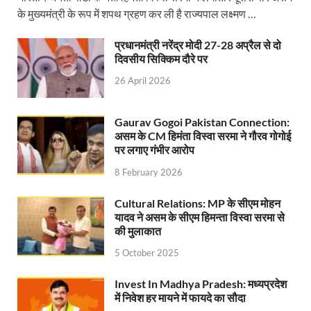
के मुख्यमंत्री के रूप में शपथ ग्रहण कर ली है राज्यपाल लक्ष्मण …
Start UP Summit: उद्यमिता, नवाचार और व्यापार हमारे संस्कार
प्रधानमंत्री नरेंद्र मोदी 27-28 अप्रैल से दो
Swami Vivekanand Jayanti: मुख्यमंत्री पुष्कर सिंह धामी 
दिवसीय सिक्किम दौरे पर
PM Modi Somnath Mandir: सोमनाथ में पीएम मोदी ने किय
26 April 2026
Uttar Pradesh News: ‘आभार प्रधानमंत्री जी, डबल इंजन
Gaurav Gogoi Pakistan Connection:
UP AI App: सीएम योगी के मिशन को साकार कर रहा फतेहपुर,
असम के CM हिमंता विस्वा सरमा ने गौरव गोगोई
पर लगाए गंभीर आरोप
Ashwini Vaishnaw: औपनिवेशिक मानसिकता से रेलवे को पूर
8 February 2026
Aadhaar gets a face: भारतीय विशिष्ट पहचान प्राधिकरण
Cultural Relations: MP के सीएम मोहन
AI Start-Ups: प्रधानमंत्री ने भारतीय एआई स्टार्टअप्स के
यादव ने असम के सीएम हिमन्ता विस्वा सरमा से
की मुलाकात
Hindi Salahkar Samiti: विधि एवं न्याय मंत्रालय विधायी 
5 October 2025
PANKHUDI Portal: पंखुड़ी पोर्टल का शुभारंभ,जानें क्या 
Invest In Madhya Pradesh: मध्यप्रदेश
Gram Panchayat Adhar: ग्राम पंचायतों में भी बनेगा आधार, 
में निवेश हर मायने में फायदे का सौदा