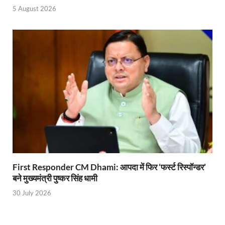
Bastar Story: बस्तर में लोकतंत्र की नई सुबह 47 गांवों मे
5 August 2026
UP Deputy CM KP Maurya: प्रयागराज पहुंचे डिप्टी सीए
UP Diwas Program: विकसित भारत-विकसित उत्तर प्रदेश ’
Uttarakhand Uniform Scam: वर्दी घोटाले में सीएम धामी
Kapil Dev Agarwal: यूपी सरकार के मंत्री कपिल देव ने अ
Uttarakhand Tableau: भारत पर्व पर प्रदर्शित होगी “आत्मन
NFPRC Workshop: एन.एफ.पी.आर.सी द्वारा सांसदों एवं विधा
UP tableau Kartavya Path: कर्तव्य पथ पर नजर आएगी बुं
PM Gram Sadak Yojana: प्रधानमंत्री ग्राम सड़क योजना में
First Responder CM Dhami: आपदा में फिर ‘फर्स्ट रिस्पॉन्डर’
बने मुख्यमंत्री पुष्कर सिंह धामी
PM Gram Sadak Yojana: प्रधानमंत्री ग्राम सड़क योजना में
30 July 2026
Manrega Protest: मनरेगा कानून को खत्म किए जाने के विरोध में
UP Kaushal Disha: कौशल दिशा पोर्टल से ग्रामीण युवाओं क