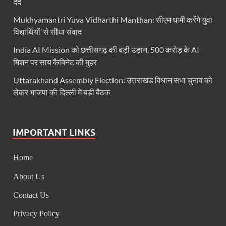
दर्द
FCI News: पहली बार फूड कॉर्पोरेशन ऑफ इंडिया (FCI) फूडग्र
Mukhyamantri Yuva Vidharthi Manthan: सीएम धामी करेंगे युवा
विद्यार्थियों’ से सीधा संवाद
Shakti Sadan Yojana: संकटग्रस्त महिलाओं के लिए सुरक्
India AI Mission को छत्तीसगढ़ की बड़ी उड़ान, 500 करोड़ के AI
UP Ayush App: योगी सरकार जल्द लांच करेगी आयुष एप, घर ब
मिशन पर साय कैबिनेट की मुहर
CM Yogi Gift: मुख्यमंत्री योगी आदित्यनाथ ने लघु व सीमांत
Uttarakhand Assembly Election: उत्तराखंड विधान सभा चुनाव को
लेकर भाजपा की दिल्ली में बड़ी बैठक
River Drone Survey Model: सीएम योगी के रिवर ड्रोन सर
Yuwa Sahkar Sammelan: मुख्यमंत्री ने डीएम वाराणसी व
IMPORTANT LINKS
Delhi Air Pollution: फेफड़ों के लिए कितनी खतरनाक हुई
Save Aravali Movement: क्या है अरावली की नई परिभाषा
Home
UP Cough Syrup Issue: कोडीन युक्त कफ सिरप मामले में
About Us
Contact Us
UP Road Safty: सड़क सुरक्षा के लिए मुख्यमंत्री का 4-ई मॉ
Privacy Policy
KP Maurya Statement: माफिया और समाजवादी पार्टी एक दूस