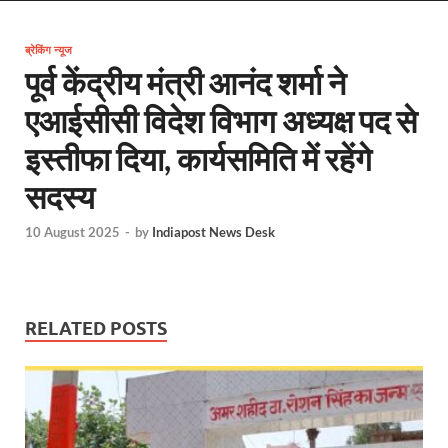
EV Charging Station: यूपी में 238 नए पब्लिक ईवी चार्जि
ब्रेकिंग न्यूज
Pateshwari Drvi: मुख्यमंत्री योगी आदित्यनाथ ने किए मां पा
पूर्व केंद्रीय मंत्री आनंद शर्मा ने
Uttarakhand Female Boxer: मुख्यमंत्री धामी से मिलीं अंतर
एआईसीसी विदेश विभाग अध्यक्ष पद से
UP Kanwar Yatra: कांवड़ यात्रा से पहले सभी धार्मिक स्थलों प
इस्तीफा दिया, कार्यसमिति में रहेंगे
Bharat Tex 2026: टेक्सटाइल निवेश के प्रमुख गंतव्य के रूप
सदस्य
Shri Ram Mandir: श्रीराम मंदिर चढ़ावा चोरी के आरोपियो
10 August 2025
-
by
Indiapost News Desk
CM Yogi Barabanki Visit: मुख्यमंत्री योगी आदित्यनाथ सोम
The Kshitij Show: द क्षितिज शो में पहुंचे जुयाल और नि
RELATED POSTS
Lok Sanvardhan Parva: देहरादून में मुख्यमंत्री पुष्कर सिंह ध
West Bengal Rajya Sabha By-Election: चुनाव आयोग न
Shri Kashi Vishwanath Mandir: उत्तरकाशी में CM पुष्कर सिं