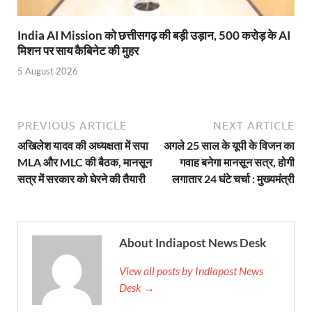
Mandir Cluster Model: पुरा महादेव मंदिर का ‘मंदिर क्लस
India AI Mission को छत्तीसगढ़ की बड़ी उड़ान, 500 करोड़ के AI
MMMUT Girls Hostel: एमएमएमयूटी में साइबर फोरेंसिक रि
मिशन पर साय कैबिनेट की मुहर
5 August 2026
Indian Railway Action: भारतीय रेलवे की बड़ी करवाई, आ
NCBC Chairman: साध्वी निरंजन ज्योति बनी राष्ट्रीय पिछ
PREVIOUS ARTICLE
NEXT ARTICLE
मिलावटखोरों पर और कसेगा सरकार का शिकंजा
अखिलेश यादव की अध्यक्षता में सपा
अगले 25 साल के यूपी के विजन का
Pateshvari Mata Darshan: मुख्यमंत्री ने किए मां पाटेश्व
MLA और MLC की बैठक, मानसून
गवाह बनेगा मानसून सत्र, होगी
सत्र में सरकार को घेरने की तैयारी
लगातार 24 घंटे चर्चा : मुख्यमंत्री
She Leads Bharat: अंतर्राष्ट्रीय महिला दिवस 2026 के उपल
Sabka Sath Sabka Vikas: प्रधानमंत्री नरेन्द्र मोदी 9 म
About Indiapost News Desk
Holi Mahotsava: CM धामी ने कलश संगीत द्वारा आयोजित 
View all posts by Indiapost News
Chhattisgarh Budget 2026-27: बस्तर के विकास का व्
Desk →
First Cabinet Meeting In Seva Tirth: भारत की विकास यात्