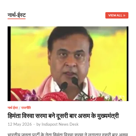
Nitin Nabin: राष्ट्रीय अध्यक्ष बनने के बाद नितिन नवीन प्रद
नार्थ-ईस्ट
VIEW ALL
World Economic Forum: भारत की आर्थिक मजबूती के लिए महत
Uttarakhand Government News: मुख्यमंत्री पुष्कर सिंह ध
Noida Engineer Case: एसआईटी गठन पर मृतक के पिता न
BJP National President Nitin Nabin: निर्विरोध चुने गए 
New Jalpaiguri Railway Station: न्यू जलपाईगुड़ी रेलवे
Jagran Forum: जागरण फोरम पर सीएम पुष्कर सिंह धामी
Uttar Pradesh Politics: मुक्त कंठ से यूपी को सराहा, कहा 
Vande Bharat Sleeper: देश को मिली पहली स्लीपर वन्दे भ
नार्थ ईस्ट
/
राजनीति
हिमंता विस्वा सरमा बने दूसरी बार असम के मुख्यमंत्री
Vande Bharat Sleeper Update: वंदे भारत स्लीपर का कि
12 May 2026
-
by
Indiapost News Desk
Uttarakhand Calender 2026: मुख्यमंत्री पुष्कर सिंह धाम
भारतीय जनता पार्टी के नेता हिमंता विस्वा सरमा ने लगातार दूसरी बार असम