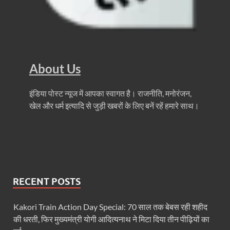
Nitin Nabin News: चुनाव में प्रचंड बहुमत में बीएलए 2 ने 
Northern Railway News: उत्तर रेलवे ने हिमाचल प्रदेश के 
UP Rain Basera: योगी सरकार यात्रियों की सुरक्षा के लिए सतर
About Us
Nidhi Yojana: उत्तर प्रदेश में महिला उद्यमिता को मिला र
इंडिया पोस्ट न्यूज में आपका स्वागत है। राजनीति, मनोरंजन,
Indramani Badoni Jayanti: उत्तराखंड के गांधी को सीएम
खेल और धर्म इत्यादि से जुड़ी खबरों के लिए बनें रहें हमारे साथ।
CM Yogi meets Sify Chairman Raju Vegesna: मुख्यमंत्
Nitin Nabin Bihar Visit: बिहार दौरे पर रहेंगे बीजेपी के क
Kisan Samman Diwas: किसान सम्मान दिवस’ मनाएगी य
RECENT POSTS
UP Vidhan Sabha Budget: योगी सरकार ने विधानसभा में
UP Vidhan Sabha:देश में दो नमूने हैं, जब कोई चर्चा होती है
Kakori Train Action Day Special: 70 साल तक बेबस रही शहीद
की धरती, फिर मुख्यमंत्री योगी आदित्यनाथ ने मिटा दिया तीन पीढ़ियों का
UP Rain Basera: ठंड में आने वाले फरियादियों के लिए रैनबसेर