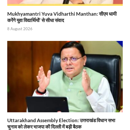
Union Budget Update: केंद्रीय बजट उत्तर प्रदेश के वि
Mukhyamantri Yuva Vidharthi Manthan: सीएम धामी
Job Scheme For Youth: धामी सरकार ने प्रति माह औसत
करेंगे युवा विद्यार्थियों’ से सीधा संवाद
YEIDA Emerges: यीडा बना मेडिकल डिवाइस मैन्युफैक्चरिंग
8 August 2026
House of Himalayas: हाउस आफ हिमालयाज बिक्री का आंक
Star Infomatic: बजट 2026–27 से भारत की डिजिटल और व
Benefits of Peanuts: सर्दियों में कितनी मूंगफली एक दिन म
Sapne Me Aag Dekhna: सपने में आग देखना का मतलब क्य
Budget Day: वित्त मंत्री निर्मला सीतारमण वाराणसी और पट
Budget 2026: वित्त मंत्री निर्मला सीतारमण पेश कर रही है 
Ajit Pawar Death: महाराष्ट्र के उपमुख्यमंत्री अजित पवार 
भारत पर्व में उत्तराखण्ड की झांकी ‘आत्मनिर्भर उत्तराखण्ड’
Uttarakhand Assembly Election: उत्तराखंड विधान सभा
चुनाव को लेकर भाजपा की दिल्ली में बड़ी बैठक