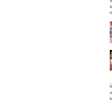
भ
ब
ईआरसीटीसी पर जुर्माना ठोका
र
ड़ा आयोग की अध्यक्ष
री के दर्शन-पूजन
क्ष्य में कर्तव्य पथ पर ‘शक्ति वॉक’ का आयोजन किया गया
ार्च को “सबका साथ सबका विकास – जनता की आकांक्षाओं को पूरा करना” विषय पर बजट के बाद आय
होली महोत्सव का शुभारंभ किया
यापक रोडमैप तैयार
रा में एक नया आरंभ,‘सेवा तीर्थ’ में प्रथम कैबिनेट बैठक
दिग्गज
रेलवे के महाप्रबंधक के रूप में कार्यभार संभाला