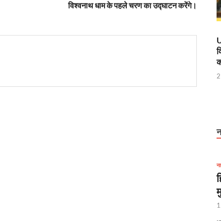
विश्वनाथ धाम के पहले चरण का उद्घाटन करेंगे।
विशेष अनारक्षित ट्रेन का सफल संचालन
 मंत्री ने किया हवाई सर्वे
U
व
ान, कानपुर की प्राचीन पांडुलिपियां होंगी डिजिटल
क
2
एम और गृह मंत्री को प्रेजेंटेशन देंगे सीएम साय
’ की नाट्य प्रस्तुति
 ई रिक्शा पायलटों की फौज
न
ूल मंत्र दिया कि “जो खेलेगा वो खिलेगा: मंत्री अनिल विज
 नहीं बल्कि परिणाम है, नोएडा इंटरनेशनल एयरपोर्ट साबित हुआ सफल उदाहरण
ना
कार्यकर्ताओं, सहायिकाओं और मुख्य सेविकाओं को देंगे कई सौगात
ह
म
्टर मॉडल’ बना मिसाल, आस्था- अर्थव्यवस्था और पर्यावरण संरक्षण का अनूठा संगम
1
सर्च लैब सीएम योगी ने किया उद्घाटन