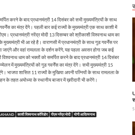
राष्ट्रीय स्तर पर पदक जीतने वाली उत्तराखंड की महिला मुक्केबाज, मुख्यमंत्री ने किया सम्मा
उ
र होंगे विद्युत सुरक्षा के विशेष इंतजाम
पित करने के बाद प्रधानमंत्री 14 दिसंबर को सभी मुख्यमंत्रियों के साथ
 गवर्नेंस का मंत्र देंगे। पहली बार कई राज्यों के मुख्यमंत्री एक साथ काशी में
 में उभरा उत्तर प्रदेश
सीएम। प्रधानमंत्री नरेंद्र मोदी 13 दिसम्बर को श्रीकाशी विश्वनाथ धाम का
ं को वीआईपी सुविधा मिलने की खबरों का जेल प्रशासन ने किया खंडन
मुख्यमंत्री भी आ रहे है। वाराणसी में प्रधानमंत्री के साथ गुड गवर्नेंस पर
्या जाएंगे और वहां रामलला के दर्शन करेंगे, यह पहला अवसर होगा जब कई
वार को बाराबंकी दौरे पर रहेंगे, विकास परियोजनाओं की देंगे सौगात
ाशी विश्वनाथ धाम को भक्तों को समर्पित करने के बाद प्रधानमंत्री 14 दिसंबर
हारिका NM
ेलन में मुख्यमंत्रियों को गुड गवर्नेंस का मंत्र देंगे। सभी मुख्यमंत्री 15
ंगे। भाजपा शासित 11 राज्यों के मुखिया अपनी पत्नियों के साथ रामलला के
ामी एवं केंद्रीय मंत्री किरेन रिजिजू ने किया छठे ‘लोक संवर्धन पर्व’ का शुभारंभ
 के तहत अयोध्या के स्थानीय बाजार में ख़रीदारी भी करेंगे।
े पश्चिम बंगाल की 3 राज्यसभा सीट पर उपचुनाव का किया ऐलान
U
स
ह धामी के CM के रूप में 5 वर्ष पूर्ण होने पर श्री काशी विश्वनाथ मंदिर में विशेष पूजा-अर्चन
5
ण डॉ. तीजन बाई के निधन
AKHAND
काशी विश्वनाथ कॉरिडोर
पीएम नरेंद्र मोदी
योगी आदित्यनाथ
 करोड़ की लागत से बना हाईटेक टर्मिनल, अब ऐसे होगा कोचो का मेंटेनेंस