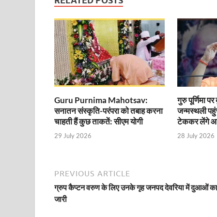
RELATED POSTS
Sundarpura Railway Station: खाटू श्याम जी के भक्तो को
Jan-Jan Ki Sarkar Abhiyan: 4 जुलाई से फिर शुरु होगा
आ गई यूपी बीजेपी संगठन की लिस्ट, देखिए कौन-कौन है इस सूच
Chhattisgarh UCC: छत्तीसगढ़ में UCC का खाका तैयार करेग
राजमिस्त्री, किसान और शिक्षक परिवारों के बेटे यूपीएससी की र
9New Sectoral Policy: 9 नई सेक्टोरल पॉलिसी, एक स्मार्ट न
Guru Purnima Mahotsav:
गुरु पूर्णिमा 
सनातन संस्कृति-परंपरा को तबाह करना
जन्मस्थली पहुं
संयुक्त निदेशक के एस चौहान ने मुख्यमंत्री को भेंट की अपनी 
चाहती हैं कुछ ताकतें: सीएम योगी
टेककर लेंगे आ
29 July 2026
28 July 2026
New haryana Industrial Policy: मुख्यमंत्री नायब सिंह सै
Baster’s New Picture: बस्तर की नई तस्वीर: मैदान में ब
PREVIOUS ARTICLE
पीएम मोदी के संबोधन की बड़ी बातें
ग्रुप कैप्टन वरुण के लिए उनके गृह जनपद देवरिया में दुआओं क
Modern Composite Sleepers: एआई की मदद से ट्रैक क
जारी
Char Dham Yatra Action Plan: चारधाम यात्रा-2026 को