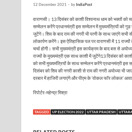
Uttarakhand Female Boxer: मुख्यमंत्री धामी से मिलीं अंतर
12 December 2021
-
by
IndiaPost
UP Kanwar Yatra: कांवड़ यात्रा से पहले सभी धार्मिक स्थलों प
वाराणसी। 13 दिसंबर को काशी विश्वनाथ धाम को भक्तों को समर्
सम्मेलन करेंगे प्रधानमंत्री इस सम्मेलन में मुख्यमंत्रियों को गुड
Bharat Tex 2026: टेक्सटाइल निवेश के प्रमुख गंतव्य के रूप
जुटेंगे। शिव के बाद राम की नगरी भी पत्नी के साथ जाएंगे सभी 
Shri Ram Mandir: श्रीराम मंदिर चढ़ावा चोरी के आरोपियो
लोकार्पण करेंगे। इस ऐतिहासिक पल पर वाराणसी में 11 राज्यों के 
चर्चा होगी। सभी मुख्यमंत्री इस कार्यक्रम के बाद बस से अयोध
CM Yogi Barabanki Visit: मुख्यमंत्री योगी आदित्यनाथ सोम
राज्यों के मुख्यमंत्री एक साथ काशी में जुटेंगे13 दिसंबर को क
The Kshitij Show: द क्षितिज शो में पहुंचे जुयाल और नि
को सभी मुख्यमंत्रियों के साथ सम्मेलन करेंगे प्रधानमंत्री इस सम्म
दिसंबर को शिव की नगरी काशी से राम की नगरी अयोध्या भी जाए
Lok Sanvardhan Parva: देहरादून में मुख्यमंत्री पुष्कर सिंह ध
दरबार में हाजिरी लगाएंगे और पीएम के ‘वोकल फॉर लोकल’ आवाहन
West Bengal Rajya Sabha By-Election: चुनाव आयोग न
रिपोर्टर-महेन्द्र मिश्रा
Shri Kashi Vishwanath Mandir: उत्तरकाशी में CM पुष्कर सिं
Dr.Teejan Bai: विश्वविख्यात पंडवानी गायिका, पद्म विभूष
TAGGED
UP ELECTION 2022
UTTAR PRADESH
UTTAR
Khatipura Mega Coach Care Terminal: खातीपुरा में 205