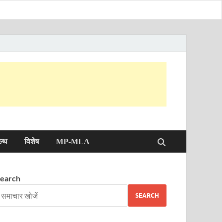
ल्थ
विशेष
MP-MLA
earch
SEARCH