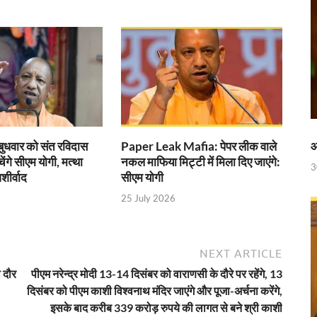
 रेलवे ने दिया बड़ा गिफ़्ट
 ‘जन जन की सरकार-जन जन के द्वार’ कार्यकम
ी में
ी देसाई समिति, लागू करने की प्रक्रिया शुरू
ाह पर, ट्राइबल यूथ हॉस्टल के युवाओं को मुख्यमंत्री का मार्गदर्शन
िवेश सुविधा पोर्टल को भी मुख्यमंत्री नायब सिंह सैनी ने किया लॉन्च
आ
पर बुधवार को संत रविदास
Paper Leak Mafia: पेपर लीक वाले
चेंगे सीएम योगी, मत्था
नकल माफिया मिट्टी में मिला दिए जाएंगे:
3
पुस्तक
शीर्वाद
सीएम योगी
25 July 2026
नी की अध्यक्षता में उद्योगपतियों के साथ उच्च स्तरीय बैठक
च्चों संग दिखे Sachin Tendulkar
NEXT ARTICLE
ा दौर
पीएम नरेन्द्र मोदी 13-14 दिसंबर को वाराणसी के दौरे पर रहेंगे, 13
ी होगी अब और बेहतर निगरानी
दिसंबर को पीएम काशी विश्वनाथ मंदिर जाएंगे और पूजा-अर्चना करेंगे,
इसके बाद करीब 339 करोड़ रुपये की लागत से बने श्री काशी
 लेकर सीएम धामी का सख्त एक्शन प्लान तैयार