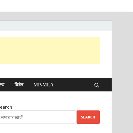
ल्थ
विशेष
MP-MLA
earch
SEARCH