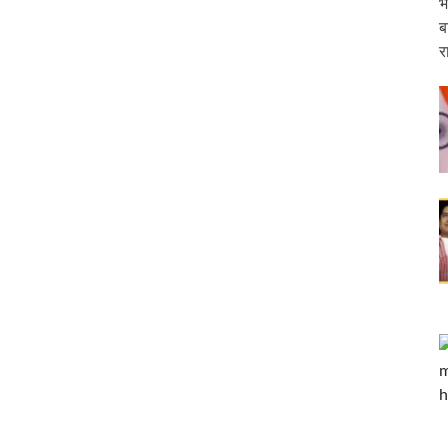
भ
ब
्टर मॉडल’ बना मिसाल, आस्था- अर्थव्यवस्था और पर्यावरण संरक्षण का अनूठा संगम
र
सर्च लैब सीएम योगी ने किया उद्घाटन
ईआरसीटीसी पर जुर्माना ठोका
ड़ा आयोग की अध्यक्ष
री के दर्शन-पूजन
क्ष्य में कर्तव्य पथ पर ‘शक्ति वॉक’ का आयोजन किया गया
ार्च को “सबका साथ सबका विकास – जनता की आकांक्षाओं को पूरा करना” विषय पर बजट के बाद आय
होली महोत्सव का शुभारंभ किया
यापक रोडमैप तैयार
रा में एक नया आरंभ,‘सेवा तीर्थ’ में प्रथम कैबिनेट बैठक