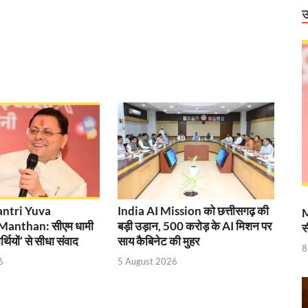
ंग स्टेशन और 714 चार्जर लगाने के प्रयास तेज
उ
टेश्वरी के दर्शन
राष्ट्रीय स्तर पर पदक जीतने वाली उत्तराखंड की महिला मुक्केबाज, मुख्यमंत्री ने किया सम्मा
र होंगे विद्युत सुरक्षा के विशेष इंतजाम
 में उभरा उत्तर प्रदेश
ं को वीआईपी सुविधा मिलने की खबरों का जेल प्रशासन ने किया खंडन
वार को बाराबंकी दौरे पर रहेंगे, विकास परियोजनाओं की देंगे सौगात
हारिका NM
ntri Yuva
India AI Mission को छत्तीसगढ़ की
M
Manthan: सीएम धामी
बड़ी उड़ान, 500 करोड़ के AI मिशन पर
स
ामी एवं केंद्रीय मंत्री किरेन रिजिजू ने किया छठे ‘लोक संवर्धन पर्व’ का शुभारंभ
यार्थियों’ से सीधा संवाद
साय कैबिनेट की मुहर
8
े पश्चिम बंगाल की 3 राज्यसभा सीट पर उपचुनाव का किया ऐलान
6
5 August 2026
ह धामी के CM के रूप में 5 वर्ष पूर्ण होने पर श्री काशी विश्वनाथ मंदिर में विशेष पूजा-अर्चन