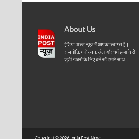
Bastar Story: बस्तर में लोकतंत्र की नई सुबह 47 गांवों मे
UP Deputy CM KP Maurya: प्रयागराज पहुंचे डिप्टी सीए
UP Diwas Program: विकसित भारत-विकसित उत्तर प्रदेश ’
About Us
Uttarakhand Uniform Scam: वर्दी घोटाले में सीएम धामी
इंडिया पोस्ट न्यूज में आपका स्वागत है।
Kapil Dev Agarwal: यूपी सरकार के मंत्री कपिल देव ने अ
राजनीति, मनोरंजन, खेल और धर्म इत्यादि से
जुड़ी खबरों के लिए बनें रहें हमारे साथ।
Uttarakhand Tableau: भारत पर्व पर प्रदर्शित होगी “आत्मन
NFPRC Workshop: एन.एफ.पी.आर.सी द्वारा सांसदों एवं विधा
UP tableau Kartavya Path: कर्तव्य पथ पर नजर आएगी बुं
PM Gram Sadak Yojana: प्रधानमंत्री ग्राम सड़क योजना में
PM Gram Sadak Yojana: प्रधानमंत्री ग्राम सड़क योजना में
Manrega Protest: मनरेगा कानून को खत्म किए जाने के विरोध में
Copyright © 2026
India Post News
.
UP Kaushal Disha: कौशल दिशा पोर्टल से ग्रामीण युवाओं क