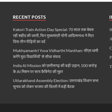
ं पहली बार 26 जनवरी को फहराया गया तिरंगा
म केशव प्रसाद मौर्य
RECENT POSTS
’की थीम पर दिल्ली हाट में उत्तर प्रदेश दिवस-2026 का हुआ भव्य आयोजन
Kakori Train Action Day Special: 70 साल तक बेबस
 ने दिए DIG के निलंबन के आदेश
रही शहीद की धरती, फिर मुख्यमंत्री योगी आदित्यनाथ ने मिटा
A
धिकारियों के साथ की बैठक
दिया तीन पीढ़ियों का दर्द
C
Mukhyamantri Yuva Vidharthi Manthan: सीएम धामी
िर्भर उत्तराखण्ड” की झांकी
करेंगे युवा विद्यार्थियों’ से सीधा संवाद
P
यकों के लिए नीति-विमर्श वर्कशॉप
India AI Mission को छत्तीसगढ़ की बड़ी उड़ान, 500 करोड़
T
देलखंड की शान, यूपी की झांकी में दिखेगी विरासत और विकास की एकजुट तस्वीर
के AI मिशन पर साय कैबिनेट की मुहर
Uttarakhand Assembly Election: उत्तराखंड विधान सभा
 लापरवाही पर कड़ी कार्रवाई-उप मुख्यमंत्री केशव प्रसाद मौर्य
चुनाव को लेकर भाजपा की दिल्ली में बड़ी बैठक
 लापरवाही पर कड़ी कार्रवाई-उप मुख्यमंत्री केशव प्रसाद मौर्य
 दिल्ली में जुटेंगे देशभर के मनरेगा कार्यकर्ता
ो मिलेगा रोजगार का मार्ग