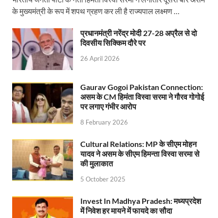
Bullet Train Date: बुलेट ट्रेन की आ गई तारीख कब चलेगी र
के मुख्यमंत्री के रूप में शपथ ग्रहण कर ली है राज्यपाल लक्ष्मण …
UP Police Recruitments: साल के आखिरी दिन युवाओं को य
प्रधानमंत्री नरेंद्र मोदी 27-28 अप्रैल से दो
दिवसीय सिक्किम दौरे पर
UP Tourism: योगी सरकार के प्रयास से सनातन का लौटा वैभव,
26 April 2026
Indian Railway Network: 2026 के लिए मंच तैयार करतीं
Severe cold wave: यूपी में 12वीं तक के सभी स्कूल 1 जनवर
Gaurav Gogoi Pakistan Connection:
असम के CM हिमंता विस्वा सरमा ने गौरव गोगोई
Ghoda Library Nainital: CM पुष्कर सिंह धामी ने घोड़ा ल
पर लगाए गंभीर आरोप
8 February 2026
Millets Organic Food Start UP : सीएम योगी की प्रेरणा से 
Kuldeep Singh Sengar: CJI की अध्यक्षता वाली बेंच कुलद
Cultural Relations: MP के सीएम मोहन
यादव ने असम के सीएम हिमन्ता विस्वा सरमा से
Kunda Raja Bhaiya: राजा भैया को मिला 1.5 करोड का तोहफ
की मुलाकात
5 October 2025
Jan-Jan Ki Sarkar: धामी मॉडल ने शासन को जनता के द्वार 
Invest In Madhya Pradesh: मध्यप्रदेश
Ankita Bhandari Case: अंकिता भंडारी केस से संबंधित सोशल
में निवेश हर मायने में फायदे का सौदा