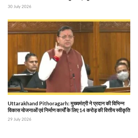
30 July 2026
PM Modi Somnath Mandir: सोमनाथ में पीएम मोदी ने किय
Uttar Pradesh News: ‘आभार प्रधानमंत्री जी, डबल इंजन
UP AI App: सीएम योगी के मिशन को साकार कर रहा फतेहपुर,
Ashwini Vaishnaw: औपनिवेशिक मानसिकता से रेलवे को पूर
Aadhaar gets a face: भारतीय विशिष्ट पहचान प्राधिकरण
AI Start-Ups: प्रधानमंत्री ने भारतीय एआई स्टार्टअप्स के
Hindi Salahkar Samiti: विधि एवं न्याय मंत्रालय विधायी 
PANKHUDI Portal: पंखुड़ी पोर्टल का शुभारंभ,जानें क्या 
Uttarakhand Pithoragarh: मुख्यमंत्री ने प्रदान की विभिन्न
Gram Panchayat Adhar: ग्राम पंचायतों में भी बनेगा आधार, 
विकास योजनाओं एवं निर्माण कार्यों के लिए 14 करोड़ की वित्तीय स्वीकृति
29 July 2026
Uttarakhand Young Leaders Dialogue: विकसित भारत के संक
Demand for Review of FRK Policy: ऍफ़आरके नीति पर प