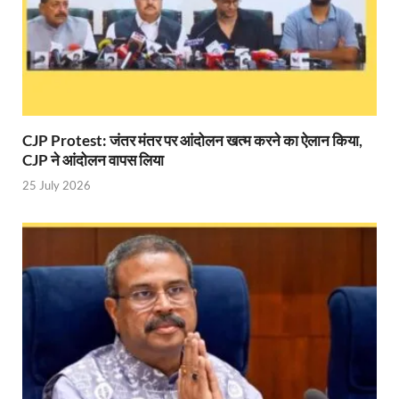
Shri Krishna Jaman bhumi: श्रीकृष्ण जन्मभूमि के लिए 
आईएसबीटी-मसूरी डायवर्जन कॉरिडोर का स्थलीय निरीक्षण
India AI Impact Summit 2026: एमआईबी का पवेलियन ‘इंडिया
सीएम धामी हरिद्वार में एक्शन मोड में – चौपाल में सुनी समस्या
CJP Protest: जंतर मंतर पर आंदोलन खत्म करने का ऐलान किया,
CJP ने आंदोलन वापस लिया
UP Budget 2026- 27: योगी सरकार का सेफ्टी, स्टेबिलिटी
25 July 2026
Bullet Train Project: मुंबई-अहमदाबाद बुलेट ट्रेन परियो
Vande Bharat Express Train: वंदे भारत जैसी सेमी-हाई स्प
UP Budget 2026: आवास एवं शहरी नियोजन के लिए 7,705 
Guskhor Pandit: घूसखोर पंडत’ फिल्म के निर्देशक व 
Union Budget Update: केंद्रीय बजट उत्तर प्रदेश के वि
Job Scheme For Youth: धामी सरकार ने प्रति माह औसत