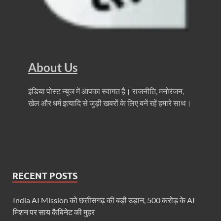
Chronic Kidney Disease: क्रोनिक किडनी डिजीज का मुका
Bihar NDA MP: बिहार एनडीए सांसदों ने बीजेपी राष्ट्रीय क
VB G Ram G Bill: बिल फाड़ना लोकतंत्र की हत्या – शिवर
About Us
Former DGP Prashant Kumar: उत्तर प्रदेश शिक्षा सेवा चय
Indian Railway New Policy: ट्रेन में भी एयरपोर्ट जैसा लग
इंडिया पोस्ट न्यूज में आपका स्वागत है। राजनीति, मनोरंजन,
खेल और धर्म इत्यादि से जुड़ी खबरों के लिए बनें रहें हमारे साथ।
Soil To Silk Exhibition: सॉइल टू सिल्क’ की अनूठी प्रदर्शन
GST Sudhar Book: सामाजिक न्याय, आर्थिक समानता और व
UP BJP State President: पंकज चौधरी बने उत्तर प्रदेश भा
BJP Working President Nitin Nabin: कौन है नितिन नवीन ज
RECENT POSTS
Ummeed Portal: उम्मीद पोर्टल पर यूपी ने रचा इतिहास, ऑनल
India AI Mission को छत्तीसगढ़ की बड़ी उड़ान, 500 करोड़ के AI
दिल्ली में चमकेगा मध्यप्रदेश – संस्कृति, कला और परंपरा का
मिशन पर साय कैबिनेट की मुहर