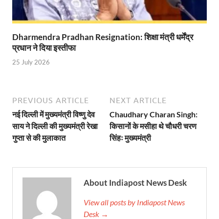
YEIDA Emerges: यीडा बना मेडिकल डिवाइस मैन्युफैक्चरिंग
House of Himalayas: हाउस आफ हिमालयाज बिक्री का आंक
Dharmendra Pradhan Resignation: शिक्षा मंत्री धर्मेंद्र
Star Infomatic: बजट 2026–27 से भारत की डिजिटल और व
प्रधान ने दिया इस्तीफा
25 July 2026
Benefits of Peanuts: सर्दियों में कितनी मूंगफली एक दिन म
Sapne Me Aag Dekhna: सपने में आग देखना का मतलब क्य
PREVIOUS ARTICLE
NEXT ARTICLE
Budget Day: वित्त मंत्री निर्मला सीतारमण वाराणसी और पट
नई दिल्ली में मुख्यमंत्री विष्णु देव
Chaudhary Charan Singh:
Budget 2026: वित्त मंत्री निर्मला सीतारमण पेश कर रही है 
साय ने दिल्ली की मुख्यमंत्री रेखा
किसानों के मसीहा थे चौधरी चरण
गुप्ता से की मुलाकात
सिंहः मुख्यमंत्री
Ajit Pawar Death: महाराष्ट्र के उपमुख्यमंत्री अजित पवार 
भारत पर्व में उत्तराखण्ड की झांकी ‘आत्मनिर्भर उत्तराखण्ड’
About Indiapost News Desk
Bastar Story: बस्तर में लोकतंत्र की नई सुबह 47 गांवों मे
UP Deputy CM KP Maurya: प्रयागराज पहुंचे डिप्टी सीए
View all posts by Indiapost News
Desk →