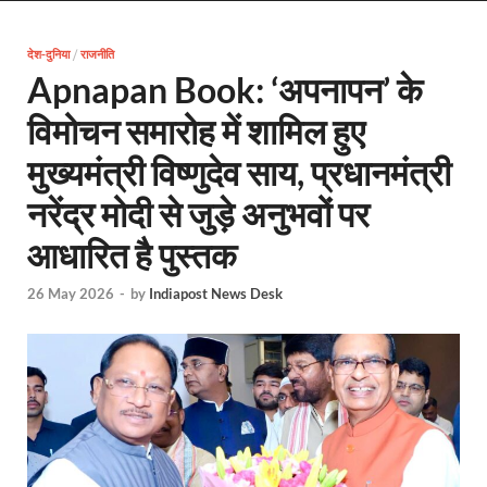
Uttarakhand Female Boxer: मुख्यमंत्री धामी से मिलीं अंतर
देश-दुनिया
/
राजनीति
UP Kanwar Yatra: कांवड़ यात्रा से पहले सभी धार्मिक स्थलों प
Apnapan Book: ‘अपनापन’ के
Bharat Tex 2026: टेक्सटाइल निवेश के प्रमुख गंतव्य के रूप
विमोचन समारोह में शामिल हुए
Shri Ram Mandir: श्रीराम मंदिर चढ़ावा चोरी के आरोपियो
मुख्यमंत्री विष्णुदेव साय, प्रधानमंत्री
CM Yogi Barabanki Visit: मुख्यमंत्री योगी आदित्यनाथ सोम
नरेंद्र मोदी से जुड़े अनुभवों पर
The Kshitij Show: द क्षितिज शो में पहुंचे जुयाल और नि
आधारित है पुस्तक
Lok Sanvardhan Parva: देहरादून में मुख्यमंत्री पुष्कर सिंह ध
26 May 2026
-
by
Indiapost News Desk
West Bengal Rajya Sabha By-Election: चुनाव आयोग न
Shri Kashi Vishwanath Mandir: उत्तरकाशी में CM पुष्कर सिं
Dr.Teejan Bai: विश्वविख्यात पंडवानी गायिका, पद्म विभूष
Khatipura Mega Coach Care Terminal: खातीपुरा में 205