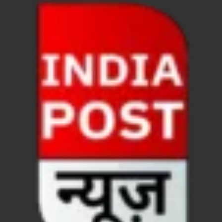
UP Ayush App: योगी सरकार जल्द लांच करेगी आयुष एप, घर ब
CM Yogi Gift: मुख्यमंत्री योगी आदित्यनाथ ने लघु व सीमांत
River Drone Survey Model: सीएम योगी के रिवर ड्रोन सर
Yuwa Sahkar Sammelan: मुख्यमंत्री ने डीएम वाराणसी व
Delhi Air Pollution: फेफड़ों के लिए कितनी खतरनाक हुई
Save Aravali Movement: क्या है अरावली की नई परिभाषा
UP Cough Syrup Issue: कोडीन युक्त कफ सिरप मामले में
UP Road Safty: सड़क सुरक्षा के लिए मुख्यमंत्री का 4-ई मॉ
KP Maurya Statement: माफिया और समाजवादी पार्टी एक दूस
FSSAI: जांच में अंडे पूरी तरह सुरक्षित पाए गए: FSSAI अंडो
Anil Vij Statement: कांग्रेस का अविश्वास प्रस्ताव सदन मे