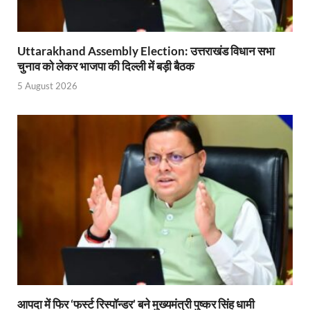
Uttarakhand Government News: मुख्यमंत्री पुष्कर सिंह ध
Uttarakhand Assembly Election: उत्तराखंड विधान सभा
Noida Engineer Case: एसआईटी गठन पर मृतक के पिता न
चुनाव को लेकर भाजपा की दिल्ली में बड़ी बैठक
BJP National President Nitin Nabin: निर्विरोध चुने गए 
5 August 2026
New Jalpaiguri Railway Station: न्यू जलपाईगुड़ी रेलवे
Jagran Forum: जागरण फोरम पर सीएम पुष्कर सिंह धामी
Uttar Pradesh Politics: मुक्त कंठ से यूपी को सराहा, कहा 
Vande Bharat Sleeper: देश को मिली पहली स्लीपर वन्दे भ
Vande Bharat Sleeper Update: वंदे भारत स्लीपर का कि
Uttarakhand Calender 2026: मुख्यमंत्री पुष्कर सिंह धाम
Start UP Summit: उद्यमिता, नवाचार और व्यापार हमारे संस्कार
Swami Vivekanand Jayanti: मुख्यमंत्री पुष्कर सिंह धामी 
आपदा में फिर ‘फर्स्ट रिस्पॉन्डर’ बने मुख्यमंत्री पुष्कर सिंह धामी