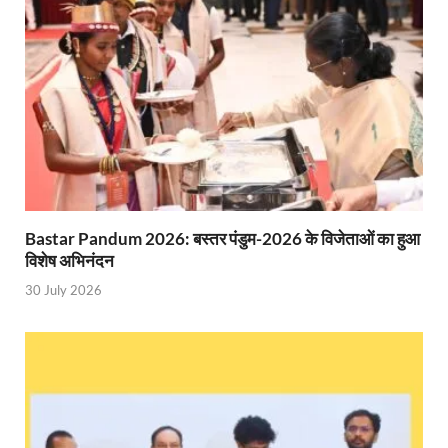
Indian Railway Action: भारतीय रेलवे की बड़ी करवाई, आ
NCBC Chairman: साध्वी निरंजन ज्योति बनी राष्ट्रीय पिछ
मिलावटखोरों पर और कसेगा सरकार का शिकंजा
Pateshvari Mata Darshan: मुख्यमंत्री ने किए मां पाटेश्व
She Leads Bharat: अंतर्राष्ट्रीय महिला दिवस 2026 के उपल
Sabka Sath Sabka Vikas: प्रधानमंत्री नरेन्द्र मोदी 9 म
Bastar Pandum 2026: बस्तर पंडुम-2026 के विजेताओं का हुआ
विशेष अभिनंदन
Holi Mahotsava: CM धामी ने कलश संगीत द्वारा आयोजित 
30 July 2026
Chhattisgarh Budget 2026-27: बस्तर के विकास का व्
First Cabinet Meeting In Seva Tirth: भारत की विकास यात्
Gomati River: गोमती को स्वच्छ बनाने के लिए आज जुटेंगे 
Railway Appointment Update: राजेश कुमार पांडे ने उत्तर 