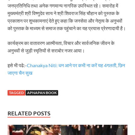
जनप्रतिनिधि तथा अनेक गणमान्य नागरिक उपस्थित रहे। समारोह में
Katra Banihal Special Train: कटरा – बनिहाल के बीच 
मुख्यमंत्री श्री विष्णुदेव साय ने श्री शिवराज सिंह चौहान को पुस्तक के
प्रकाशन पर शुभकामनाएं देते हुए कहा कि जनसेवा और नेतृत्व के अनुभवों
Aerial Survey: सीएम योगी के निर्देश पर उप मुख्यमंत्री व कृषि
को पुस्तक के माध्यम से समाज तक पहुंचाने का यह प्रयास प्रेरणादायी है।
Ancient Manuscripts: वैश्विक मंच तक पहुंचेगा भारतीय ज्ञ
कार्यक्रम का वातावरण आत्मीयता, विचार और सार्वजनिक जीवन के
Big Blueprint for Bastar: बस्तर के लिए बड़ा ब्लूप्रिंट: पी
अनुभवों से जुड़ी स्मृतियों से सराबोर नजर आया।
Bhartendu Natya Akadami: मुख्यमंत्री ने देखी ‘आनंद मठ
इसे भी पढे:-
Chanakya Niti: धन आने पर कभी ना करें यह 4गलती, छिन
Women E Rickshaw Pilots: यूपी में तैयार हो रही महिला
जाएगा चैन सुख
Mann Ki Baat: प्रधानमंत्री नरेंद्र मोदी ने देशवासियों को म
TAGGED
APNAPAN BOOK
Jewar International Airport: यूपी में विकास अब घोषणा
UP Anganwadi: मुख्यमंत्री योगी आदित्यनाथ को आंगनवाड़ी 
RELATED POSTS
Mandir Cluster Model: पुरा महादेव मंदिर का ‘मंदिर क्लस
MMMUT Girls Hostel: एमएमएमयूटी में साइबर फोरेंसिक रि