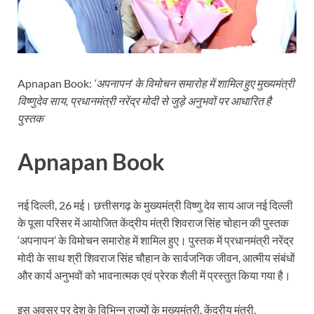
Sundarpura Railway Station: खाटू श्याम जी के भक्तो को
Jan-Jan Ki Sarkar Abhiyan: 4 जुलाई से फिर शुरु होगा
आ गई यूपी बीजेपी संगठन की लिस्ट, देखिए कौन-कौन है इस सूच
Apnapan Book:
‘अपनापन’ के विमोचन समारोह में शामिल हुए मुख्यमंत्री
Chhattisgarh UCC: छत्तीसगढ़ में UCC का खाका तैयार करेग
विष्णुदेव साय, प्रधानमंत्री नरेंद्र मोदी से जुड़े अनुभवों पर आधारित है
राजमिस्त्री, किसान और शिक्षक परिवारों के बेटे यूपीएससी की र
पुस्तक
9New Sectoral Policy: 9 नई सेक्टोरल पॉलिसी, एक स्मार्ट न
Apnapan Book
संयुक्त निदेशक के एस चौहान ने मुख्यमंत्री को भेंट की अपनी 
New haryana Industrial Policy: मुख्यमंत्री नायब सिंह सै
नई दिल्ली, 26 मई। छत्तीसगढ़ के मुख्यमंत्री विष्णु देव साय आज नई दिल्ली
के पूसा परिसर में आयोजित केंद्रीय मंत्री शिवराज सिंह चोहान की पुस्तक
Baster’s New Picture: बस्तर की नई तस्वीर: मैदान में ब
‘अपनापन’ के विमोचन समारोह में शामिल हुए। पुस्तक में प्रधानमंत्री नरेंद्र
पीएम मोदी के संबोधन की बड़ी बातें
मोदी के साथ श्री शिवराज सिंह चौहान के सार्वजनिक जीवन, आत्मीय संबंधों
और कार्य अनुभवों को भावनात्मक एवं प्रेरक शैली में प्रस्तुत किया गया है।
Modern Composite Sleepers: एआई की मदद से ट्रैक क
इस अवसर पर देश के विभिन्न राज्यों के मुख्यमंत्री, केंद्रीय मंत्री,
Char Dham Yatra Action Plan: चारधाम यात्रा-2026 को