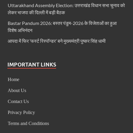
धरती का स्वास्थ्य सही रहेगा तभी बची रहेगी सृष्टिः योगी आदि
Uttarakhand Assembly Election: उत्तराखंड विधान सभा चुनाव को
लेकर भाजपा की दिल्ली में बड़ी बैठक
4 Years Achievements Of Uttarakhand Government: 
Bastar Pandum 2026: बस्तर पंडुम-2026 के विजेताओं का हुआ
Jairam Ramesh On BJP: श्यामा प्रसाद मुखर्जी के मुस्लिम
विशेष अभिनंदन
AIIMS Rishikesh: केन्द्रीय स्वास्थ्य मंत्री जेपी नड्डा से स
आपदा में फिर ‘फर्स्ट रिस्पॉन्डर’ बने मुख्यमंत्री पुष्कर सिंह धामी
Kashi Tamil Sangamm: भारत सरकार भाषाई पुनर्जागरण,संस्
Ayushman Yojana: मुख्यमंत्री ने 142 नवनियुक्त असिस्टेंट
IMPORTANT LINKS
Mutul Fund SIP: सिर्फ 2000 महीने जमा करके कैसे बन गए
Home
Vande Matram In Parilament: वंदे मातरम पर संसद में होग
About Us
Manas Khand Mala Yojana: मुख्यमंत्री धामी ने किया 1
Contact Us
Bastar Mobile Network: बस्तर के कोंडापल्ली में पहली 
Privacy Policy
Skill Development & Polytechnic Courses: हरियाणा की
Terms and Conditions