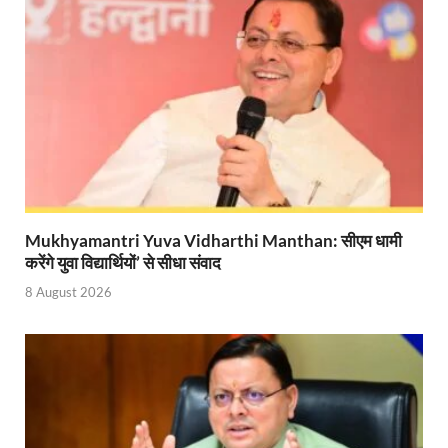
Mandir Cluster Model: पुरा महादेव मंदिर का ‘मंदिर क्लस
MMMUT Girls Hostel: एमएमएमयूटी में साइबर फोरेंसिक रि
Indian Railway Action: भारतीय रेलवे की बड़ी करवाई, आ
NCBC Chairman: साध्वी निरंजन ज्योति बनी राष्ट्रीय पिछ
मिलावटखोरों पर और कसेगा सरकार का शिकंजा
Pateshvari Mata Darshan: मुख्यमंत्री ने किए मां पाटेश्व
Mukhyamantri Yuva Vidharthi Manthan: सीएम धामी
करेंगे युवा विद्यार्थियों’ से सीधा संवाद
She Leads Bharat: अंतर्राष्ट्रीय महिला दिवस 2026 के उपल
8 August 2026
Sabka Sath Sabka Vikas: प्रधानमंत्री नरेन्द्र मोदी 9 म
Holi Mahotsava: CM धामी ने कलश संगीत द्वारा आयोजित 
Chhattisgarh Budget 2026-27: बस्तर के विकास का व्
First Cabinet Meeting In Seva Tirth: भारत की विकास यात्