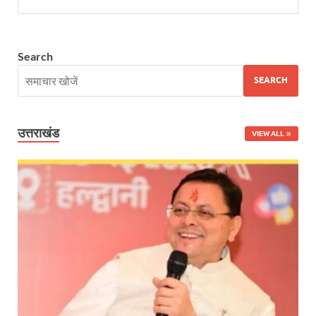
Bastar Story: बस्तर में लोकतंत्र की नई सुबह 47 गांवों मे
UP Deputy CM KP Maurya: प्रयागराज पहुंचे डिप्टी सीए
Search
UP Diwas Program: विकसित भारत-विकसित उत्तर प्रदेश ’
SEARCH
Uttarakhand Uniform Scam: वर्दी घोटाले में सीएम धामी
Kapil Dev Agarwal: यूपी सरकार के मंत्री कपिल देव ने अ
उत्तराखंड
VIEW ALL
Uttarakhand Tableau: भारत पर्व पर प्रदर्शित होगी “आत्मन
NFPRC Workshop: एन.एफ.पी.आर.सी द्वारा सांसदों एवं विधा
UP tableau Kartavya Path: कर्तव्य पथ पर नजर आएगी बुं
PM Gram Sadak Yojana: प्रधानमंत्री ग्राम सड़क योजना में
PM Gram Sadak Yojana: प्रधानमंत्री ग्राम सड़क योजना में
Manrega Protest: मनरेगा कानून को खत्म किए जाने के विरोध में
UP Kaushal Disha: कौशल दिशा पोर्टल से ग्रामीण युवाओं क