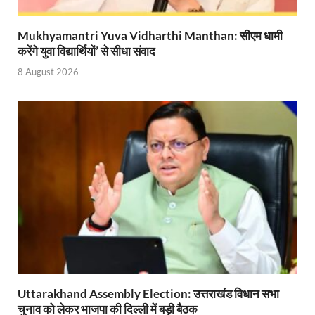
Nitin Nabin: राष्ट्रीय अध्यक्ष बनने के बाद नितिन नवीन प्रद
Mukhyamantri Yuva Vidharthi Manthan: सीएम धामी
करेंगे युवा विद्यार्थियों’ से सीधा संवाद
World Economic Forum: भारत की आर्थिक मजबूती के लिए महत
8 August 2026
Uttarakhand Government News: मुख्यमंत्री पुष्कर सिंह ध
Noida Engineer Case: एसआईटी गठन पर मृतक के पिता न
BJP National President Nitin Nabin: निर्विरोध चुने गए 
New Jalpaiguri Railway Station: न्यू जलपाईगुड़ी रेलवे
Jagran Forum: जागरण फोरम पर सीएम पुष्कर सिंह धामी
Uttar Pradesh Politics: मुक्त कंठ से यूपी को सराहा, कहा 
Vande Bharat Sleeper: देश को मिली पहली स्लीपर वन्दे भ
Vande Bharat Sleeper Update: वंदे भारत स्लीपर का कि
Uttarakhand Assembly Election: उत्तराखंड विधान सभा
Uttarakhand Calender 2026: मुख्यमंत्री पुष्कर सिंह धाम
चुनाव को लेकर भाजपा की दिल्ली में बड़ी बैठक