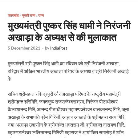
EV Charging Station: यूपी में 238 नए पब्लिक ईवी चार्जि
उत्तराखंड
/
चुनावी राज्य
/
राज्य
Pateshwari Drvi: मुख्यमंत्री योगी आदित्यनाथ ने किए मां पा
मुख्यमंत्री पुष्कर सिंह धामी ने निरंजनी
Uttarakhand Female Boxer: मुख्यमंत्री धामी से मिलीं अंतर
अखाड़ा के अध्यक्ष से की मुलाकात
UP Kanwar Yatra: कांवड़ यात्रा से पहले सभी धार्मिक स्थलों प
5 December 2021
-
by
IndiaPost
Bharat Tex 2026: टेक्सटाइल निवेश के प्रमुख गंतव्य के रूप
मुख्यमंत्री श्री पुष्कर सिंह धामी का रविवार को श्री निरंजनी अखाड़ा,
Shri Ram Mandir: श्रीराम मंदिर चढ़ावा चोरी के आरोपियो
हरिद्वार में अखिल भारतीय अखाड़ा परिषद के अध्यक्ष व श्री निरंजनी अखाड़े
CM Yogi Barabanki Visit: मुख्यमंत्री योगी आदित्यनाथ सोम
के
The Kshitij Show: द क्षितिज शो में पहुंचे जुयाल और नि
सचिव श्रीमहन्त रविन्द्रपुरी और अखाड़ा परिषद के राष्ट्रीय महामंत्री
श्रीमहन्त हरिगिरि, जगतगुरू राजराजेश्वराश्रम, निरंजन पीठाधीश्वर
Lok Sanvardhan Parva: देहरादून में मुख्यमंत्री पुष्कर सिंह ध
कैलाशानन्द गिरि, आनन्द पीठाधीश्वर महामण्डलेश्वर बालकानन्द गिरि, जूना
West Bengal Rajya Sabha By-Election: चुनाव आयोग न
अखाड़ा के सभापति प्रेम गिरिजी, आह्वान आखाड़े के श्रीमहन्त सत्य गिरि,
नया अखाड़ा उदासीन के श्रीमहंन्त भगतराम जी, श्रीमहन्त नारायण गिरि,
Shri Kashi Vishwanath Mandir: उत्तरकाशी में CM पुष्कर सिं
महामण्डलेश्वर ललितानन्द गिरिजी महाराज ने आयोजित समारोह में शॉल