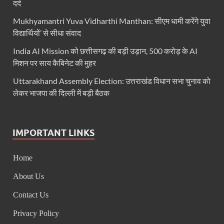
दर्द
Ummeed Portal: उम्मीद पोर्टल पर यूपी ने रचा इतिहास, ऑनल
Mukhyamantri Yuva Vidharthi Manthan: सीएम धामी करेंगे युवा
दिल्ली में चमकेगा मध्यप्रदेश – संस्कृति, कला और परंपरा का
विद्यार्थियों’ से सीधा संवाद
धरती का स्वास्थ्य सही रहेगा तभी बची रहेगी सृष्टिः योगी आदि
India AI Mission को छत्तीसगढ़ की बड़ी उड़ान, 500 करोड़ के AI
मिशन पर साय कैबिनेट की मुहर
4 Years Achievements Of Uttarakhand Government: 
Uttarakhand Assembly Election: उत्तराखंड विधान सभा चुनाव को
Jairam Ramesh On BJP: श्यामा प्रसाद मुखर्जी के मुस्लिम
लेकर भाजपा की दिल्ली में बड़ी बैठक
AIIMS Rishikesh: केन्द्रीय स्वास्थ्य मंत्री जेपी नड्डा से स
Kashi Tamil Sangamm: भारत सरकार भाषाई पुनर्जागरण,संस्
IMPORTANT LINKS
Ayushman Yojana: मुख्यमंत्री ने 142 नवनियुक्त असिस्टेंट
Home
Mutul Fund SIP: सिर्फ 2000 महीने जमा करके कैसे बन गए
About Us
Vande Matram In Parilament: वंदे मातरम पर संसद में होग
Contact Us
Manas Khand Mala Yojana: मुख्यमंत्री धामी ने किया 1
Privacy Policy