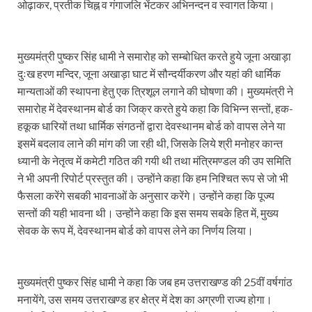
Dr.Teejan Bai: विश्वविख्यात पंडवानी गायिका, पद्म विभूष
ओढ़ाकर, प्रतीक चिह्न व गंगाजलि भेंटकर अभिनन्दन व स्वागत किया।
Khatipura Mega Coach Care Terminal: खातीपुरा में 205
मुख्यमंत्री पुष्कर सिंह धामी ने समारोह को सम्बोधित करते हुये जूना अखाड़ा
Sundarpura Railway Station: खाटू श्याम जी के भक्तो को
दुःख हरण मन्दिर, जूना अखाड़ा घाट में सौन्दर्यीकरण और यहां की धार्मिक
Jan-Jan Ki Sarkar Abhiyan: 4 जुलाई से फिर शुरु होगा
मान्यताओं की स्थापना हेतु एक त्रिशूल लगाने की घोषणा की। मुख्यमंत्री ने
समारोह में देवस्थानम बोर्ड का जिक्र करते हुये कहा कि विभिन्न सन्तों, हक-
आ गई यूपी बीजेपी संगठन की लिस्ट, देखिए कौन-कौन है इस सूच
हकूक धारियों तथा धार्मिक संगठनों द्वारा देवस्थानम बोर्ड को वापस लेने या
Chhattisgarh UCC: छत्तीसगढ़ में UCC का खाका तैयार करेग
इसमें बदलाव लाने की मांग की जा रही थी, जिसके लिये श्री मनोहर कान्त
ध्यानी के नेतृत्व में कमेटी गठित की गयी थी तथा मंत्रिमण्डल की उप समिति
राजमिस्त्री, किसान और शिक्षक परिवारों के बेटे यूपीएससी की र
ने भी अपनी रिपोर्ट प्रस्तुत की। उन्होंने कहा कि हम निश्चित रूप से जो भी
फैसला करेंगे सबकी भावनाओं के अनुसार करेंगे। उन्होंने कहा कि पूज्य
9New Sectoral Policy: 9 नई सेक्टोरल पॉलिसी, एक स्मार्ट न
सन्तों की यही भावना थी। उन्होंने कहा कि इस समय सबके हित में, मुख्य
संयुक्त निदेशक के एस चौहान ने मुख्यमंत्री को भेंट की अपनी 
सेवक के रूप में, देवस्थानम बोर्ड को वापस लेने का निर्णय लिया।
New haryana Industrial Policy: मुख्यमंत्री नायब सिंह सै
Baster’s New Picture: बस्तर की नई तस्वीर: मैदान में ब
मुख्यमंत्री पुष्कर सिंह धामी ने कहा कि जब हम उत्तराखण्ड की 25वीं वर्षगांठ
मनायेंगे, उस समय उत्तराखण्ड हर क्षेत्र में देश का अग्रणी राज्य होगा।
पीएम मोदी के संबोधन की बड़ी बातें