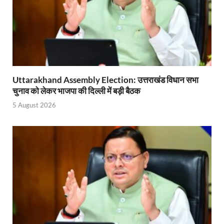
Gomati River: गोमती को स्वच्छ बनाने के लिए आज जुटेंगे 
Railway Appointment Update: राजेश कुमार पांडे ने उत्तर 
Shri Krishna Jaman bhumi: श्रीकृष्ण जन्मभूमि के लिए 
आईएसबीटी-मसूरी डायवर्जन कॉरिडोर का स्थलीय निरीक्षण
Uttarakhand Assembly Election: उत्तराखंड विधान सभा
चुनाव को लेकर भाजपा की दिल्ली में बड़ी बैठक
India AI Impact Summit 2026: एमआईबी का पवेलियन ‘इंडिया
5 August 2026
सीएम धामी हरिद्वार में एक्शन मोड में – चौपाल में सुनी समस्या
UP Budget 2026- 27: योगी सरकार का सेफ्टी, स्टेबिलिटी
Bullet Train Project: मुंबई-अहमदाबाद बुलेट ट्रेन परियो
Vande Bharat Express Train: वंदे भारत जैसी सेमी-हाई स्प
UP Budget 2026: आवास एवं शहरी नियोजन के लिए 7,705 
Guskhor Pandit: घूसखोर पंडत’ फिल्म के निर्देशक व 