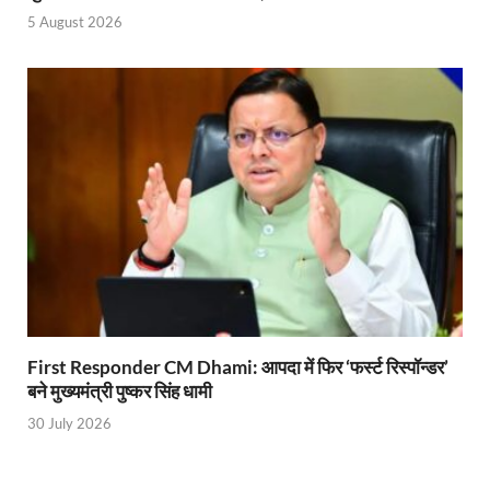
5 August 2026
Start UP Summit: उद्यमिता, नवाचार और व्यापार हमारे संस्कार
Swami Vivekanand Jayanti: मुख्यमंत्री पुष्कर सिंह धामी 
PM Modi Somnath Mandir: सोमनाथ में पीएम मोदी ने किय
Uttar Pradesh News: ‘आभार प्रधानमंत्री जी, डबल इंजन
UP AI App: सीएम योगी के मिशन को साकार कर रहा फतेहपुर,
Ashwini Vaishnaw: औपनिवेशिक मानसिकता से रेलवे को पूर
Aadhaar gets a face: भारतीय विशिष्ट पहचान प्राधिकरण
AI Start-Ups: प्रधानमंत्री ने भारतीय एआई स्टार्टअप्स के
First Responder CM Dhami: आपदा में फिर ‘फर्स्ट रिस्पॉन्डर’
Hindi Salahkar Samiti: विधि एवं न्याय मंत्रालय विधायी 
बने मुख्यमंत्री पुष्कर सिंह धामी
30 July 2026
PANKHUDI Portal: पंखुड़ी पोर्टल का शुभारंभ,जानें क्या 
Gram Panchayat Adhar: ग्राम पंचायतों में भी बनेगा आधार, 