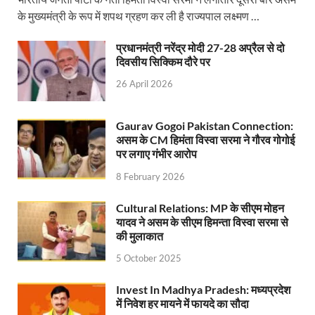
Shikayat Se Samadhan: एक ही मंच पर जनता को मिला 
के मुख्यमंत्री के रूप में शपथ ग्रहण कर ली है राज्यपाल लक्ष्मण …
CM Pushkar Singh Dhami: मुख्यमंत्री ने ‘जन-जन की सरक
प्रधानमंत्री नरेंद्र मोदी 27-28 अप्रैल से दो
दिवसीय सिक्किम दौरे पर
Bullet Train Date: बुलेट ट्रेन की आ गई तारीख कब चलेगी र
26 April 2026
UP Police Recruitments: साल के आखिरी दिन युवाओं को य
UP Tourism: योगी सरकार के प्रयास से सनातन का लौटा वैभव,
Gaurav Gogoi Pakistan Connection:
असम के CM हिमंता विस्वा सरमा ने गौरव गोगोई
Indian Railway Network: 2026 के लिए मंच तैयार करतीं
पर लगाए गंभीर आरोप
8 February 2026
Severe cold wave: यूपी में 12वीं तक के सभी स्कूल 1 जनवर
Ghoda Library Nainital: CM पुष्कर सिंह धामी ने घोड़ा ल
Cultural Relations: MP के सीएम मोहन
यादव ने असम के सीएम हिमन्ता विस्वा सरमा से
Millets Organic Food Start UP : सीएम योगी की प्रेरणा से 
की मुलाकात
5 October 2025
Kuldeep Singh Sengar: CJI की अध्यक्षता वाली बेंच कुलद
Invest In Madhya Pradesh: मध्यप्रदेश
Kunda Raja Bhaiya: राजा भैया को मिला 1.5 करोड का तोहफ
में निवेश हर मायने में फायदे का सौदा