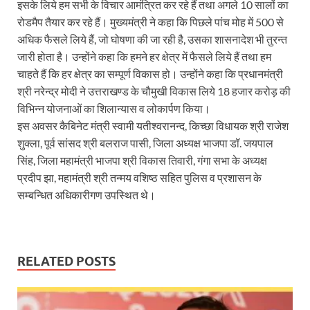
इसके लिये हम सभी के विचार आमंत्रित कर रहे हैं तथा अगले 10 सालों का
रोडमैप तैयार कर रहे हैं। मुख्यमंत्री ने कहा कि पिछले पांच मोह में 500 से
Modern Composite Sleepers: एआई की मदद से ट्रैक क
अधिक फैसले लिये हैं, जो घोषणा की जा रही है, उसका शासनादेश भी तुरन्त
Char Dham Yatra Action Plan: चारधाम यात्रा-2026 को
जारी होता है। उन्होंने कहा कि हमने हर क्षेत्र में फैसले लिये हैं तथा हम
चाहते हैं कि हर क्षेत्र का सम्पूर्ण विकास हो। उन्होंने कहा कि प्रधानमंत्री
Katra Banihal Special Train: कटरा – बनिहाल के बीच 
श्री नरेन्द्र मोदी ने उत्तराखण्ड के चौमुखी विकास लिये 18 हजार करोड़ की
Aerial Survey: सीएम योगी के निर्देश पर उप मुख्यमंत्री व कृषि
विभिन्न योजनाओं का शिलान्यास व लोकार्पण किया।
इस अवसर कैबिनेट मंत्री स्वामी यतीश्वरानन्द, किच्छा विधायक श्री राजेश
Ancient Manuscripts: वैश्विक मंच तक पहुंचेगा भारतीय ज्ञ
शुक्ला, पूर्व सांसद श्री बलराज पासी, जिला अध्यक्ष भाजपा डॉ. जयपाल
सिंह, जिला महामंत्री भाजपा श्री विकास तिवारी, गंगा सभा के अध्यक्ष
Big Blueprint for Bastar: बस्तर के लिए बड़ा ब्लूप्रिंट: पी
प्रदीप झा, महामंत्री श्री तन्मय वशिष्ठ सहित पुलिस व प्रशासन के
Bhartendu Natya Akadami: मुख्यमंत्री ने देखी ‘आनंद मठ
सम्बन्धित अधिकारीगण उपस्थित थे।
Women E Rickshaw Pilots: यूपी में तैयार हो रही महिला
Mann Ki Baat: प्रधानमंत्री नरेंद्र मोदी ने देशवासियों को म
RELATED POSTS
Jewar International Airport: यूपी में विकास अब घोषणा
UP Anganwadi: मुख्यमंत्री योगी आदित्यनाथ को आंगनवाड़ी 