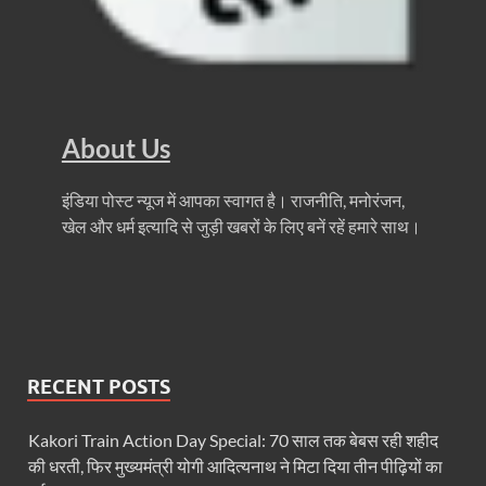
FSSAI: जांच में अंडे पूरी तरह सुरक्षित पाए गए: FSSAI अंडो
Anil Vij Statement: कांग्रेस का अविश्वास प्रस्ताव सदन मे
Chronic Kidney Disease: क्रोनिक किडनी डिजीज का मुका
About Us
Bihar NDA MP: बिहार एनडीए सांसदों ने बीजेपी राष्ट्रीय क
VB G Ram G Bill: बिल फाड़ना लोकतंत्र की हत्या – शिवर
इंडिया पोस्ट न्यूज में आपका स्वागत है। राजनीति, मनोरंजन,
खेल और धर्म इत्यादि से जुड़ी खबरों के लिए बनें रहें हमारे साथ।
Former DGP Prashant Kumar: उत्तर प्रदेश शिक्षा सेवा चय
Indian Railway New Policy: ट्रेन में भी एयरपोर्ट जैसा लग
Soil To Silk Exhibition: सॉइल टू सिल्क’ की अनूठी प्रदर्शन
GST Sudhar Book: सामाजिक न्याय, आर्थिक समानता और व
RECENT POSTS
UP BJP State President: पंकज चौधरी बने उत्तर प्रदेश भा
Kakori Train Action Day Special: 70 साल तक बेबस रही शहीद
BJP Working President Nitin Nabin: कौन है नितिन नवीन ज
की धरती, फिर मुख्यमंत्री योगी आदित्यनाथ ने मिटा दिया तीन पीढ़ियों का