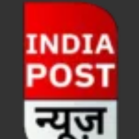
FCI News: पहली बार फूड कॉर्पोरेशन ऑफ इंडिया (FCI) फूडग्र
Shakti Sadan Yojana: संकटग्रस्त महिलाओं के लिए सुरक्
UP Ayush App: योगी सरकार जल्द लांच करेगी आयुष एप, घर ब
CM Yogi Gift: मुख्यमंत्री योगी आदित्यनाथ ने लघु व सीमांत
River Drone Survey Model: सीएम योगी के रिवर ड्रोन सर
Yuwa Sahkar Sammelan: मुख्यमंत्री ने डीएम वाराणसी व
Delhi Air Pollution: फेफड़ों के लिए कितनी खतरनाक हुई
Save Aravali Movement: क्या है अरावली की नई परिभाषा
UP Cough Syrup Issue: कोडीन युक्त कफ सिरप मामले में
UP Road Safty: सड़क सुरक्षा के लिए मुख्यमंत्री का 4-ई मॉ
KP Maurya Statement: माफिया और समाजवादी पार्टी एक दूस