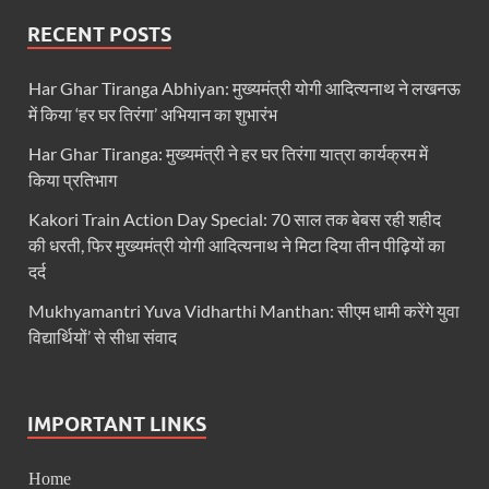
Vande Matram In Parilament: वंदे मातरम पर संसद में होग
RECENT POSTS
Manas Khand Mala Yojana: मुख्यमंत्री धामी ने किया 1
Har Ghar Tiranga Abhiyan: मुख्यमंत्री योगी आदित्यनाथ ने लखनऊ
Bastar Mobile Network: बस्तर के कोंडापल्ली में पहली 
में किया ‘हर घर तिरंगा’ अभियान का शुभारंभ
Skill Development & Polytechnic Courses: हरियाणा की
Har Ghar Tiranga: मुख्यमंत्री ने हर घर तिरंगा यात्रा कार्यक्रम में
किया प्रतिभाग
Haridwar Kumbh: हरिद्वार में होने वाले कुंभ को लेकर बोले 
Kakori Train Action Day Special: 70 साल तक बेबस रही शहीद
Air Fare Issue: इंडिगो संकट के बीच बढ़े हुए हवाई किराए
की धरती, फिर मुख्यमंत्री योगी आदित्यनाथ ने मिटा दिया तीन पीढ़ियों का
UP Detention Centre: यूपी में घुसपैठ हूं पर बड़ी कार्रवाई 
दर्द
Mukhyamantri Yuva Vidharthi Manthan: सीएम धामी करेंगे युवा
MP CP Joshi Meeting With Mandaviya: सांसद सीपी जोशी
विद्यार्थियों’ से सीधा संवाद
UP BJP State President: उत्तरप्रदेश को जल्द मिलेगा प्
Navneet Sehgal Resignation: प्रसार भारती के अध्यक्ष
IMPORTANT LINKS
Lok Sabha 5G Service: चित्तौडगढ़ सांसद सीपी जोशी ने लोकस
Home
Chhattisgarh Naxal Operation: मुख्यमंत्री विष्णु देव साय