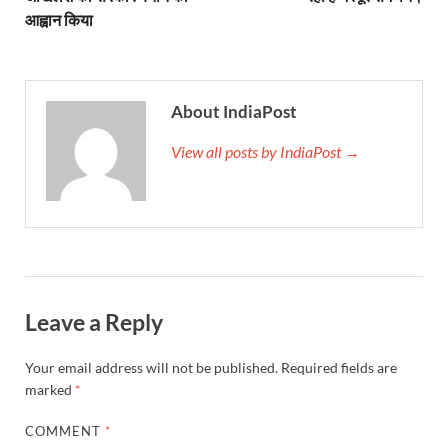
UP Budget 2026: आवास एवं शहरी नियोजन के लिए 7,705 
आह्वान किया
Guskhor Pandit: घूसखोर पंडत’ फिल्म के निर्देशक व 
Union Budget Update: केंद्रीय बजट उत्तर प्रदेश के वि
About IndiaPost
Job Scheme For Youth: धामी सरकार ने प्रति माह औसत
View all posts by IndiaPost →
YEIDA Emerges: यीडा बना मेडिकल डिवाइस मैन्युफैक्चरिंग
House of Himalayas: हाउस आफ हिमालयाज बिक्री का आंक
Star Infomatic: बजट 2026–27 से भारत की डिजिटल और व
Benefits of Peanuts: सर्दियों में कितनी मूंगफली एक दिन म
Leave a Reply
Sapne Me Aag Dekhna: सपने में आग देखना का मतलब क्य
Your email address will not be published.
Required fields are
Budget Day: वित्त मंत्री निर्मला सीतारमण वाराणसी और पट
marked
*
Budget 2026: वित्त मंत्री निर्मला सीतारमण पेश कर रही है 
COMMENT
*