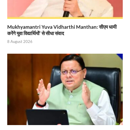
PANKHUDI Portal: पंखुड़ी पोर्टल का शुभारंभ,जानें क्या 
Gram Panchayat Adhar: ग्राम पंचायतों में भी बनेगा आधार, 
Mukhyamantri Yuva Vidharthi Manthan: सीएम धामी
Uttarakhand Young Leaders Dialogue: विकसित भारत के संक
करेंगे युवा विद्यार्थियों’ से सीधा संवाद
Demand for Review of FRK Policy: ऍफ़आरके नीति पर प
8 August 2026
Ram Mandir Control Room: राम मंदिर की सुरक्षा को तै
CM Dhami Meeting With Nitin Gadkari: बैठक में मुख्यम
Kalyan Singh Jayanti: अपने नाम को उत्तर प्रदेश के ‘कल्या
Kashi Volleyball Mahakumbh: काशी में होगा वॉलीबॉल 
National Highway Project: मुख्यमंत्री राज्य की राष्ट्रीय र
Vande Bharat Sleeper Train: वंदे भारत स्लीपर ट्रेन क
Khelo India Tribes Games: देश में पहली बार हो रहे खेलो इ