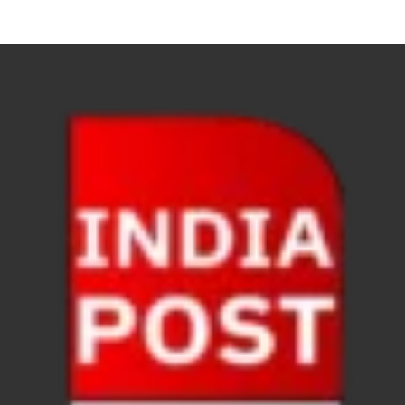
UP Road Safty: सड़क सुरक्षा के लिए मुख्यमंत्री का 4-ई मॉ
KP Maurya Statement: माफिया और समाजवादी पार्टी एक दूस
FSSAI: जांच में अंडे पूरी तरह सुरक्षित पाए गए: FSSAI अंडो
Anil Vij Statement: कांग्रेस का अविश्वास प्रस्ताव सदन मे
Chronic Kidney Disease: क्रोनिक किडनी डिजीज का मुका
Bihar NDA MP: बिहार एनडीए सांसदों ने बीजेपी राष्ट्रीय क
VB G Ram G Bill: बिल फाड़ना लोकतंत्र की हत्या – शिवर
Former DGP Prashant Kumar: उत्तर प्रदेश शिक्षा सेवा चय
Indian Railway New Policy: ट्रेन में भी एयरपोर्ट जैसा लग
Soil To Silk Exhibition: सॉइल टू सिल्क’ की अनूठी प्रदर्शन
GST Sudhar Book: सामाजिक न्याय, आर्थिक समानता और व