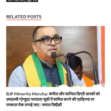
Baster’s New Picture: बस्तर की नई तस्वीर: मैदान में ब
RELATED POSTS
पीएम मोदी के संबोधन की बड़ी बातें
Modern Composite Sleepers: एआई की मदद से ट्रैक क
Char Dham Yatra Action Plan: चारधाम यात्रा-2026 को
Katra Banihal Special Train: कटरा – बनिहाल के बीच 
Aerial Survey: सीएम योगी के निर्देश पर उप मुख्यमंत्री व कृषि
Ancient Manuscripts: वैश्विक मंच तक पहुंचेगा भारतीय ज्ञ
Big Blueprint for Bastar: बस्तर के लिए बड़ा ब्लूप्रिंट: पी
Bhartendu Natya Akadami: मुख्यमंत्री ने देखी ‘आनंद मठ
BJP Minority Morcha: कमील और फाजिल डिग्री धारकों को
Women E Rickshaw Pilots: यूपी में तैयार हो रही महिला
एमएलसी ग्रेजुएट मतदाता सूची में शामिल करने की प्रक्रिया पर
तत्काल रोक लगाई जाए : जमाल सिद्दीक़ी
Mann Ki Baat: प्रधानमंत्री नरेंद्र मोदी ने देशवासियों को म