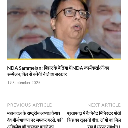
Chhattisgarh Budget 2026-27: बस्तर के विकास का व्
First Cabinet Meeting In Seva Tirth: भारत की विकास यात्
Gomati River: गोमती को स्वच्छ बनाने के लिए आज जुटेंगे 
Railway Appointment Update: राजेश कुमार पांडे ने उत्तर 
Shri Krishna Jaman bhumi: श्रीकृष्ण जन्मभूमि के लिए 
आईएसबीटी-मसूरी डायवर्जन कॉरिडोर का स्थलीय निरीक्षण
NDA Sammelan: बिहार के बेतिया में NDA कार्यकर्ताओं का
सम्मेलन,फिर से बनेगी नीतीश सरकार
India AI Impact Summit 2026: एमआईबी का पवेलियन ‘इंडिया
19 September 2025
सीएम धामी हरिद्वार में एक्शन मोड में – चौपाल में सुनी समस्या
UP Budget 2026- 27: योगी सरकार का सेफ्टी, स्टेबिलिटी
PREVIOUS ARTICLE
NEXT ARTICLE
Bullet Train Project: मुंबई-अहमदाबाद बुलेट ट्रेन परियो
महान दल के राष्ट्रीय अध्यक्ष केशव
प्रतापगढ़ में कैबिनेट मिनिस्टर मोती
देव मौर्य भाजपा पर जमकर बरसे, वहीं
सिंह का तूफानी दौरा, लोगों का मिल
Vande Bharat Express Train: वंदे भारत जैसी सेमी-हाई स्प
अखिलेश की सरकार बनाने का
रहा है भरपूर समर्थन।