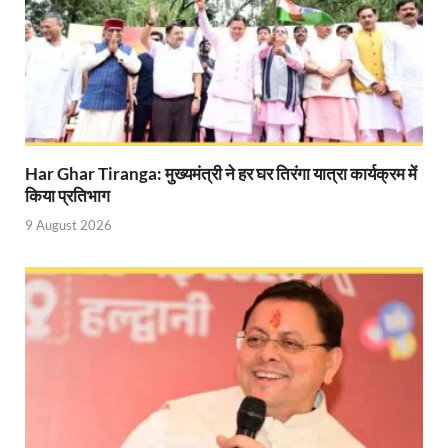
Vande Bharat Sleeper Update: वंदे भारत स्लीपर का कि
Uttarakhand Calender 2026: मुख्यमंत्री पुष्कर सिंह धाम
Start UP Summit: उद्यमिता, नवाचार और व्यापार हमारे संस्कार
Swami Vivekanand Jayanti: मुख्यमंत्री पुष्कर सिंह धामी 
Har Ghar Tiranga: मुख्यमंत्री ने हर घर तिरंगा यात्रा कार्यक्रम में
PM Modi Somnath Mandir: सोमनाथ में पीएम मोदी ने किय
किया प्रतिभाग
9 August 2026
Uttar Pradesh News: ‘आभार प्रधानमंत्री जी, डबल इंजन
UP AI App: सीएम योगी के मिशन को साकार कर रहा फतेहपुर,
Ashwini Vaishnaw: औपनिवेशिक मानसिकता से रेलवे को पूर
Aadhaar gets a face: भारतीय विशिष्ट पहचान प्राधिकरण
AI Start-Ups: प्रधानमंत्री ने भारतीय एआई स्टार्टअप्स के
Hindi Salahkar Samiti: विधि एवं न्याय मंत्रालय विधायी 