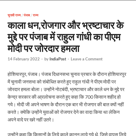
CJP Protest Exposed: CJP प्रोटेस्ट को लेकर बड़ा खुल
चुनावी राज्य
/
पंजाब
/
राज्य
Mini Nandini Krishak Yojana :योगी सरकार की योजना स
काला धन,रोजगार और भ्रष्टाचार के
EV Charging Station: यूपी में 238 नए पब्लिक ईवी चार्जि
मुद्दे पर पंजाब में राहुल गांधी का पीएम
Pateshwari Drvi: मुख्यमंत्री योगी आदित्यनाथ ने किए मां पा
मोदी पर जोरदार हमला
Uttarakhand Female Boxer: मुख्यमंत्री धामी से मिलीं अंतर
14 February 2022
-
by
IndiaPost
-
Leave a Comment
UP Kanwar Yatra: कांवड़ यात्रा से पहले सभी धार्मिक स्थलों प
होशियारपुर, पंजाब। पंजाब दिधानसभा चुनाव प्रचार के दौरान होशियारपुर
Bharat Tex 2026: टेक्सटाइल निवेश के प्रमुख गंतव्य के रूप
में चुनावी जनसभा को संबोधित करते हुए राहुल गांधी ने पीएम मोदी पर
Shri Ram Mandir: श्रीराम मंदिर चढ़ावा चोरी के आरोपियो
जोरदार हमला बोला। उन्होंने नोटबंदी, भ्रष्टाचार और काले धन के मुद्दे पर
केन्द्र सरकार की आ्रलोचना करते हुए कहा कि 700 किसान शहीद हो
CM Yogi Barabanki Visit: मुख्यमंत्री योगी आदित्यनाथ सोम
गये। मोदी जी अपने भाषण के दौरान एक बार भी रोजगार की बात क्यों नहीं
करते। क्येकि उन्होंने युवाओं को रोजगार देने का वादा किया था लेकिन
The Kshitij Show: द क्षितिज शो में पहुंचे जुयाल और नि
अपने वादे पर खरे नहीं उतरे।
Lok Sanvardhan Parva: देहरादून में मुख्यमंत्री पुष्कर सिंह ध
उन्होंने कहा कि किसानों के लिये काले कानून लाये गये थे, जिसे वापस लिये