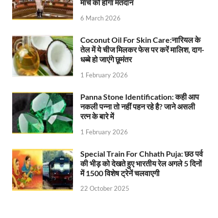
मार्च को होगा मतदान
UP Vidhan Sabha:देश में दो नमूने हैं, जब कोई चर्चा होती है
6 March 2026
UP Rain Basera: ठंड में आने वाले फरियादियों के लिए रैनबसेर
Coconut Oil For Skin Care:नारियल के
तेल में ये चीज मिलकर फेस पर करें मालिश, दाग-
FCI News: पहली बार फूड कॉर्पोरेशन ऑफ इंडिया (FCI) फूडग्र
धब्बे हो जाएंगे छूमंतर
Shakti Sadan Yojana: संकटग्रस्त महिलाओं के लिए सुरक्
1 February 2026
UP Ayush App: योगी सरकार जल्द लांच करेगी आयुष एप, घर ब
Panna Stone Identification: कही आप
नकली पन्ना तो नहीं पहन रहे है? जाने असली
CM Yogi Gift: मुख्यमंत्री योगी आदित्यनाथ ने लघु व सीमांत
रत्न के बारे में
River Drone Survey Model: सीएम योगी के रिवर ड्रोन सर
1 February 2026
Yuwa Sahkar Sammelan: मुख्यमंत्री ने डीएम वाराणसी व
Special Train For Chhath Puja: छठ पर्व
की भीड़ को देखते हुए भारतीय रेल अगले 5 दिनों
Delhi Air Pollution: फेफड़ों के लिए कितनी खतरनाक हुई
में 1500 विशेष ट्रेनें चलवाएगी
Save Aravali Movement: क्या है अरावली की नई परिभाषा
22 October 2025
UP Cough Syrup Issue: कोडीन युक्त कफ सिरप मामले में