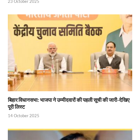
23 October 2025
Jewar International Airport: यूपी में विकास अब घोषणा
UP Anganwadi: मुख्यमंत्री योगी आदित्यनाथ को आंगनवाड़ी 
Mandir Cluster Model: पुरा महादेव मंदिर का ‘मंदिर क्लस
MMMUT Girls Hostel: एमएमएमयूटी में साइबर फोरेंसिक रि
Indian Railway Action: भारतीय रेलवे की बड़ी करवाई, आ
NCBC Chairman: साध्वी निरंजन ज्योति बनी राष्ट्रीय पिछ
मिलावटखोरों पर और कसेगा सरकार का शिकंजा
Pateshvari Mata Darshan: मुख्यमंत्री ने किए मां पाटेश्व
बिहार विधानसभा: भाजपा ने उम्मीदवारों की पहली सूची की जारी-देखिए
पूरी लिस्ट
She Leads Bharat: अंतर्राष्ट्रीय महिला दिवस 2026 के उपल
14 October 2025
Sabka Sath Sabka Vikas: प्रधानमंत्री नरेन्द्र मोदी 9 म
Holi Mahotsava: CM धामी ने कलश संगीत द्वारा आयोजित 