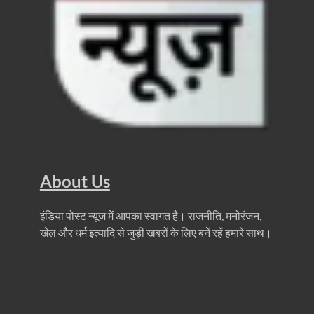
UP BJP State President: पंकज चौधरी बने उत्तर प्रदेश भा
BJP Working President Nitin Nabin: कौन है नितिन नवीन ज
Ummeed Portal: उम्मीद पोर्टल पर यूपी ने रचा इतिहास, ऑनल
दिल्ली में चमकेगा मध्यप्रदेश – संस्कृति, कला और परंपरा का
धरती का स्वास्थ्य सही रहेगा तभी बची रहेगी सृष्टिः योगी आदि
4 Years Achievements Of Uttarakhand Government: 
Jairam Ramesh On BJP: श्यामा प्रसाद मुखर्जी के मुस्लिम
About Us
AIIMS Rishikesh: केन्द्रीय स्वास्थ्य मंत्री जेपी नड्डा से स
इंडिया पोस्ट न्यूज में आपका स्वागत है। राजनीति, मनोरंजन,
खेल और धर्म इत्यादि से जुड़ी खबरों के लिए बनें रहें हमारे साथ।
Kashi Tamil Sangamm: भारत सरकार भाषाई पुनर्जागरण,संस्
Ayushman Yojana: मुख्यमंत्री ने 142 नवनियुक्त असिस्टेंट
Mutul Fund SIP: सिर्फ 2000 महीने जमा करके कैसे बन गए