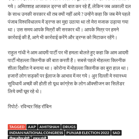
West Bengal Rajya Sabha By-Election: चुनाव आयोग न
गये। अमितशाह आजकल ड्रग्स की बात कर रहे हैं, लेकिन जब अकाली दल
Shri Kashi Vishwanath Mandir: उत्तरकाशी में CM पुष्कर सिं
के साथ उनकी सरकार थी तब क्यों नहीं आये ? उन्हेंने कहा कि जब मेंने पहले
पंजाब विश्वविधालय में ड्रग्स का मुद्दा उठाया था तो मेरा मजाक उड़ाया गया
Dr.Teejan Bai: विश्वविख्यात पंडवानी गायिका, पद्म विभूष
था। उस समय आपके मित्रों की सरकार थी। आपके मित्र पर हमने
कार्रवाई की है, आगे भी कार्रवाई करेंगे और ड्रग्स को मिटाकर रहेंगे।
Khatipura Mega Coach Care Terminal: खातीपुरा में 205
Sundarpura Railway Station: खाटू श्याम जी के भक्तो को
राहुल गांधी ने आम आदमी पार्टी पर भी हमला बोलते हुए कहा कि आम आदमी
पार्टी मोहल्ला क्लिनीक की बात करती है। सबसे पहले मोहल्ला क्लिनीक
Jan-Jan Ki Sarkar Abhiyan: 4 जुलाई से फिर शुरु होगा
शीला दिक्षीत ने बनाया था। कोरोना में मोहल्ला क्लिनीक का बुरा हाल था।
हजारों लोग सड़कों पर ईलाज के आभाव में मर गये। अुर दिल्ली मे स्वास्थ्य
आ गई यूपी बीजेपी संगठन की लिस्ट, देखिए कौन-कौन है इस सूच
सुविधायें अच्छी की होती तो यूथ कांग्रेस के लोग ऑक्सीजन का सिलेंडर
Chhattisgarh UCC: छत्तीसगढ़ में UCC का खाका तैयार करेग
लिये क्यों घूम रहे थे।
राजमिस्त्री, किसान और शिक्षक परिवारों के बेटे यूपीएससी की र
रिपोर्ट- रविन्दर सिंह रॉबिन
9New Sectoral Policy: 9 नई सेक्टोरल पॉलिसी, एक स्मार्ट न
संयुक्त निदेशक के एस चौहान ने मुख्यमंत्री को भेंट की अपनी 
TAGGED
AAP
AMITSHAH
DRUGS
INDIAN NATIONAL CONGRESS
PUNJAB ELECTION 2022
SAD
New haryana Industrial Policy: मुख्यमंत्री नायब सिंह सै
पीएम नरेंद्र मोदी
राहुल गांधी