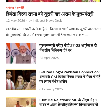
Kuldeep Singh Sengar: CJI की अध्यक्षता वाली बेंच कुलद
नार्थ ईस्ट
/
राजनीति
Kunda Raja Bhaiya: राजा भैया को मिला 1.5 करोड का तोहफ
हिमंता विस्वा सरमा बने दूसरी बार असम के मुख्यमंत्री
Jan-Jan Ki Sarkar: धामी मॉडल ने शासन को जनता के द्वार 
12 May 2026
-
by
Indiapost News Desk
भारतीय जनता पार्टी के नेता हिमंता विस्वा सरमा ने लगातार दूसरी बार असम
Ankita Bhandari Case: अंकिता भंडारी केस से संबंधित सोशल
के मुख्यमंत्री के रूप में शपथ ग्रहण कर ली है राज्यपाल लक्ष्मण …
Uttarakhandi Song Launch: मुख्यमंत्री ने पैंली-पैंली ब
प्रधानमंत्री नरेंद्र मोदी 27-28 अप्रैल से दो
Uttarkhand Development Project: मुख्यमंत्री ने विभ
दिवसीय सिक्किम दौरे पर
26 April 2026
Aravalli Satyagraha Yatra: अरावली की रक्षा के लिए ‘अराव
Rhythm of the Universe: यशोभूमि में ‘रिदम ऑफ यूनिव
Gaurav Gogoi Pakistan Connection:
असम के CM हिमंता विस्वा सरमा ने गौरव गोगोई
Voter Mapping: मतदाता मैपिंग आसान बनाने के लिए आपसी स
पर लगाए गंभीर आरोप
PM Adarsh Gram Yojana: योगी सरकार का बड़ा कदम, अनुसू
8 February 2026
Rabri Devi Residence: रात के अंधेरे में खाली होने लगा 
Cultural Relations: MP के सीएम मोहन
यादव ने असम के सीएम हिमन्ता विस्वा सरमा से
Nainital Winter Carnival: मुख्यमंत्री पुष्कर सिंह धामी ने