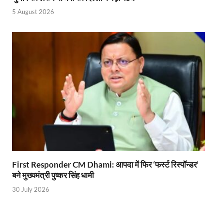
Gomati River: गोमती को स्वच्छ बनाने के लिए आज जुटेंगे 
5 August 2026
Railway Appointment Update: राजेश कुमार पांडे ने उत्तर 
Shri Krishna Jaman bhumi: श्रीकृष्ण जन्मभूमि के लिए 
आईएसबीटी-मसूरी डायवर्जन कॉरिडोर का स्थलीय निरीक्षण
India AI Impact Summit 2026: एमआईबी का पवेलियन ‘इंडिया
सीएम धामी हरिद्वार में एक्शन मोड में – चौपाल में सुनी समस्या
UP Budget 2026- 27: योगी सरकार का सेफ्टी, स्टेबिलिटी
Bullet Train Project: मुंबई-अहमदाबाद बुलेट ट्रेन परियो
First Responder CM Dhami: आपदा में फिर ‘फर्स्ट रिस्पॉन्डर’
Vande Bharat Express Train: वंदे भारत जैसी सेमी-हाई स्प
बने मुख्यमंत्री पुष्कर सिंह धामी
UP Budget 2026: आवास एवं शहरी नियोजन के लिए 7,705 
30 July 2026
Guskhor Pandit: घूसखोर पंडत’ फिल्म के निर्देशक व 