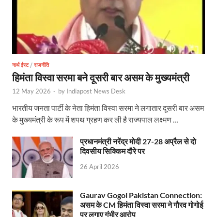
Jan-Jan Ki Sarkar: धामी मॉडल ने शासन को जनता के द्वार 
Ankita Bhandari Case: अंकिता भंडारी केस से संबंधित सोशल
Uttarakhandi Song Launch: मुख्यमंत्री ने पैंली-पैंली ब
Uttarkhand Development Project: मुख्यमंत्री ने विभ
नार्थ ईस्ट
/
राजनीति
हिमंता विस्वा सरमा बने दूसरी बार असम के मुख्यमंत्री
Aravalli Satyagraha Yatra: अरावली की रक्षा के लिए ‘अराव
12 May 2026
-
by
Indiapost News Desk
Rhythm of the Universe: यशोभूमि में ‘रिदम ऑफ यूनिव
भारतीय जनता पार्टी के नेता हिमंता विस्वा सरमा ने लगातार दूसरी बार असम
Voter Mapping: मतदाता मैपिंग आसान बनाने के लिए आपसी स
के मुख्यमंत्री के रूप में शपथ ग्रहण कर ली है राज्यपाल लक्ष्मण …
PM Adarsh Gram Yojana: योगी सरकार का बड़ा कदम, अनुसू
प्रधानमंत्री नरेंद्र मोदी 27-28 अप्रैल से दो
दिवसीय सिक्किम दौरे पर
Rabri Devi Residence: रात के अंधेरे में खाली होने लगा 
26 April 2026
Nainital Winter Carnival: मुख्यमंत्री पुष्कर सिंह धामी ने
Gaurav Gogoi Pakistan Connection:
Railway West Bengal Project: भारतीय रेलवे ने पश्चिम बंगा
असम के CM हिमंता विस्वा सरमा ने गौरव गोगोई
पर लगाए गंभीर आरोप
PM Modi Lucknow Visit… जब मंच से पीएम मोदी ने की सीएम