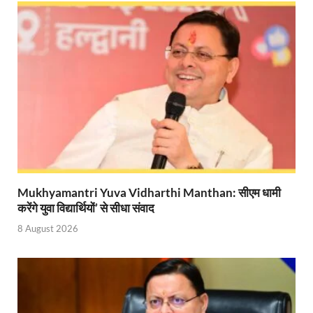
Start UP Summit: उद्यमिता, नवाचार और व्यापार हमारे संस्कार
Swami Vivekanand Jayanti: मुख्यमंत्री पुष्कर सिंह धामी 
PM Modi Somnath Mandir: सोमनाथ में पीएम मोदी ने किय
Uttar Pradesh News: ‘आभार प्रधानमंत्री जी, डबल इंजन
UP AI App: सीएम योगी के मिशन को साकार कर रहा फतेहपुर,
Ashwini Vaishnaw: औपनिवेशिक मानसिकता से रेलवे को पूर
Aadhaar gets a face: भारतीय विशिष्ट पहचान प्राधिकरण
Mukhyamantri Yuva Vidharthi Manthan: सीएम धामी
करेंगे युवा विद्यार्थियों’ से सीधा संवाद
AI Start-Ups: प्रधानमंत्री ने भारतीय एआई स्टार्टअप्स के
8 August 2026
Hindi Salahkar Samiti: विधि एवं न्याय मंत्रालय विधायी 
PANKHUDI Portal: पंखुड़ी पोर्टल का शुभारंभ,जानें क्या 
Gram Panchayat Adhar: ग्राम पंचायतों में भी बनेगा आधार, 