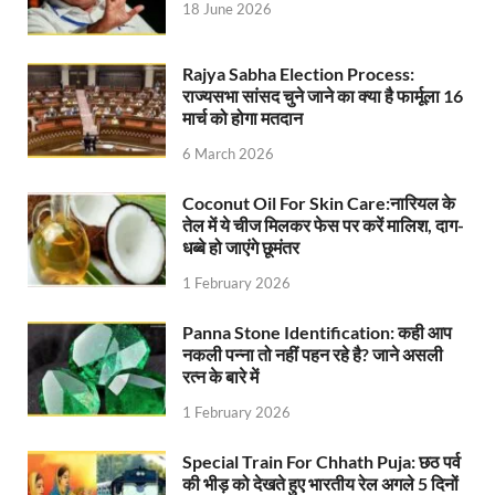
18 June 2026
FCI News: पहली बार फूड कॉर्पोरेशन ऑफ इंडिया (FCI) फूडग्र
Rajya Sabha Election Process:
Shakti Sadan Yojana: संकटग्रस्त महिलाओं के लिए सुरक्
राज्यसभा सांसद चुने जाने का क्या है फार्मूला 16
मार्च को होगा मतदान
UP Ayush App: योगी सरकार जल्द लांच करेगी आयुष एप, घर ब
6 March 2026
CM Yogi Gift: मुख्यमंत्री योगी आदित्यनाथ ने लघु व सीमांत
Coconut Oil For Skin Care:नारियल के
River Drone Survey Model: सीएम योगी के रिवर ड्रोन सर
तेल में ये चीज मिलकर फेस पर करें मालिश, दाग-
धब्बे हो जाएंगे छूमंतर
Yuwa Sahkar Sammelan: मुख्यमंत्री ने डीएम वाराणसी व
1 February 2026
Delhi Air Pollution: फेफड़ों के लिए कितनी खतरनाक हुई
Panna Stone Identification: कही आप
Save Aravali Movement: क्या है अरावली की नई परिभाषा
नकली पन्ना तो नहीं पहन रहे है? जाने असली
रत्न के बारे में
UP Cough Syrup Issue: कोडीन युक्त कफ सिरप मामले में
1 February 2026
UP Road Safty: सड़क सुरक्षा के लिए मुख्यमंत्री का 4-ई मॉ
Special Train For Chhath Puja: छठ पर्व
KP Maurya Statement: माफिया और समाजवादी पार्टी एक दूस
की भीड़ को देखते हुए भारतीय रेल अगले 5 दिनों