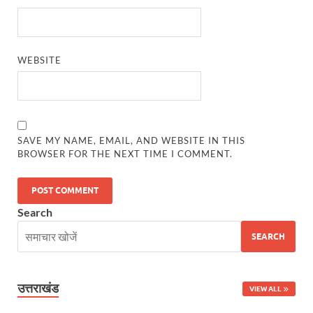
Nitin Nabin: राष्ट्रीय अध्यक्ष बनने के बाद नितिन नवीन प्रद
World Economic Forum: भारत की आर्थिक मजबूती के लिए महत
WEBSITE
Uttarakhand Government News: मुख्यमंत्री पुष्कर सिंह ध
Noida Engineer Case: एसआईटी गठन पर मृतक के पिता न
BJP National President Nitin Nabin: निर्विरोध चुने गए 
SAVE MY NAME, EMAIL, AND WEBSITE IN THIS
BROWSER FOR THE NEXT TIME I COMMENT.
New Jalpaiguri Railway Station: न्यू जलपाईगुड़ी रेलवे
Jagran Forum: जागरण फोरम पर सीएम पुष्कर सिंह धामी
Search
Uttar Pradesh Politics: मुक्त कंठ से यूपी को सराहा, कहा 
SEARCH
Vande Bharat Sleeper: देश को मिली पहली स्लीपर वन्दे भ
Vande Bharat Sleeper Update: वंदे भारत स्लीपर का कि
उत्तराखंड
VIEW ALL
Uttarakhand Calender 2026: मुख्यमंत्री पुष्कर सिंह धाम