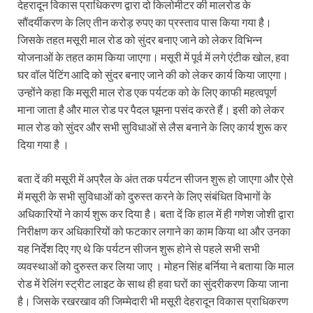
Dr.Teejan Bai: विश्वविख्यात पंडवानी गायिका, पद्म विभूष
देहरादून विकास प्राधिकरण द्वारा दो किलोमीटर की मालरोड के
सौंदर्यीकरण के लिए तीन करोड़ रुपए का प्रस्ताव पास किया गया है।
Khatipura Mega Coach Care Terminal: खातीपुरा में 205
जिसके तहत मसूरी माल रोड को सुंदर बनाए जाने को लेकर विभिन्न
योजनाओं के तहत काम किया जाएगा। मसूरी में पूर्व में लगे एंटीक खोल, हवा
Sundarpura Railway Station: खाटू श्याम जी के भक्तो को
घर वॉल पेंटिंग आदि को सुंदर बनाए जाने की को लेकर कार्य किया जाएगा।
Jan-Jan Ki Sarkar Abhiyan: 4 जुलाई से फिर शुरु होगा
उन्होंने कहा कि मसूरी माल रोड एक पर्यटक को के लिए काफी महत्वपूर्ण
माना जाता है और माल रोड पर पैदल घूमना पसंद करते हैं। इसी को लेकर
आ गई यूपी बीजेपी संगठन की लिस्ट, देखिए कौन-कौन है इस सूच
माल रोड को सुंदर और सभी सुविधाओं से लैस बनाने के लिए कार्य शुरू कर
Chhattisgarh UCC: छत्तीसगढ़ में UCC का खाका तैयार करेग
दिया गया है ।
राजमिस्त्री, किसान और शिक्षक परिवारों के बेटे यूपीएससी की र
बता दें की मसूरी में अप्रैल के अंत तक पर्यटन सीजन शुरू हो जाएगा और ऐसे
में मसूरी के सभी सुविधाओं को दुरुस्त करने के लिए संबंधित विभागों के
9New Sectoral Policy: 9 नई सेक्टोरल पॉलिसी, एक स्मार्ट न
अधिकारियों ने कार्य शुरू कर दिया है। बता दें कि हाल में ही गणेश जोशी द्वारा
संयुक्त निदेशक के एस चौहान ने मुख्यमंत्री को भेंट की अपनी 
निरीक्षण कर अधिकारियों को फटकार लगाने का काम किया था और उनका
यह निर्देश दिए गए थे कि पर्यटन सीजन शुरू होने से पहले सभी सभी
New haryana Industrial Policy: मुख्यमंत्री नायब सिंह सै
व्यवस्थाओं को दुरुस्त कर लिया जाए । मोहन सिंह बर्निया ने बताया कि माल
Baster’s New Picture: बस्तर की नई तस्वीर: मैदान में ब
रोड में रेलिंग स्ट्रीट लाइट के साथ ही हवा घरों का सुंदरीकरण किया जाना
है। जिसके रखरखाव की जिम्मेदारी भी मसूरी देहरादून विकास प्राधिकरण
पीएम मोदी के संबोधन की बड़ी बातें