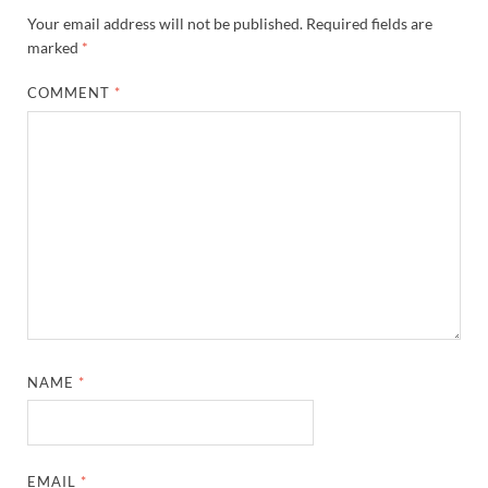
Bastar Story: बस्तर में लोकतंत्र की नई सुबह 47 गांवों मे
Your email address will not be published.
Required fields are
UP Deputy CM KP Maurya: प्रयागराज पहुंचे डिप्टी सीए
marked
*
UP Diwas Program: विकसित भारत-विकसित उत्तर प्रदेश ’
COMMENT
*
Uttarakhand Uniform Scam: वर्दी घोटाले में सीएम धामी
Kapil Dev Agarwal: यूपी सरकार के मंत्री कपिल देव ने अ
Uttarakhand Tableau: भारत पर्व पर प्रदर्शित होगी “आत्मन
NFPRC Workshop: एन.एफ.पी.आर.सी द्वारा सांसदों एवं विधा
UP tableau Kartavya Path: कर्तव्य पथ पर नजर आएगी बुं
PM Gram Sadak Yojana: प्रधानमंत्री ग्राम सड़क योजना में
NAME
*
PM Gram Sadak Yojana: प्रधानमंत्री ग्राम सड़क योजना में
Manrega Protest: मनरेगा कानून को खत्म किए जाने के विरोध में
EMAIL
*
UP Kaushal Disha: कौशल दिशा पोर्टल से ग्रामीण युवाओं क