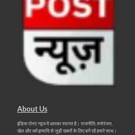
Ummeed Portal: उम्मीद पोर्टल पर यूपी ने रचा इतिहास, ऑनल
दिल्ली में चमकेगा मध्यप्रदेश – संस्कृति, कला और परंपरा का
धरती का स्वास्थ्य सही रहेगा तभी बची रहेगी सृष्टिः योगी आदि
4 Years Achievements Of Uttarakhand Government: 
Jairam Ramesh On BJP: श्यामा प्रसाद मुखर्जी के मुस्लिम
AIIMS Rishikesh: केन्द्रीय स्वास्थ्य मंत्री जेपी नड्डा से स
Kashi Tamil Sangamm: भारत सरकार भाषाई पुनर्जागरण,संस्
Ayushman Yojana: मुख्यमंत्री ने 142 नवनियुक्त असिस्टेंट
Mutul Fund SIP: सिर्फ 2000 महीने जमा करके कैसे बन गए
About Us
Vande Matram In Parilament: वंदे मातरम पर संसद में होग
इंडिया पोस्ट न्यूज में आपका स्वागत है। राजनीति, मनोरंजन,
Manas Khand Mala Yojana: मुख्यमंत्री धामी ने किया 1
खेल और धर्म इत्यादि से जुड़ी खबरों के लिए बनें रहें हमारे साथ।