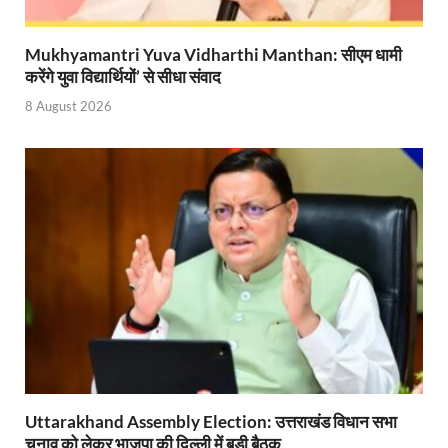
Mandir Cluster Model: पुरा महादेव मंदिर का ‘मंदिर क्लस
Mukhyamantri Yuva Vidharthi Manthan: सीएम धामी
MMMUT Girls Hostel: एमएमएमयूटी में साइबर फोरेंसिक रि
करेंगे युवा विद्यार्थियों’ से सीधा संवाद
8 August 2026
Indian Railway Action: भारतीय रेलवे की बड़ी करवाई, आ
NCBC Chairman: साध्वी निरंजन ज्योति बनी राष्ट्रीय पिछ
मिलावटखोरों पर और कसेगा सरकार का शिकंजा
Pateshvari Mata Darshan: मुख्यमंत्री ने किए मां पाटेश्व
She Leads Bharat: अंतर्राष्ट्रीय महिला दिवस 2026 के उपल
Sabka Sath Sabka Vikas: प्रधानमंत्री नरेन्द्र मोदी 9 म
Holi Mahotsava: CM धामी ने कलश संगीत द्वारा आयोजित 
Chhattisgarh Budget 2026-27: बस्तर के विकास का व्
Uttarakhand Assembly Election: उत्तराखंड विधान सभा
First Cabinet Meeting In Seva Tirth: भारत की विकास यात्
चुनाव को लेकर भाजपा की दिल्ली में बड़ी बैठक