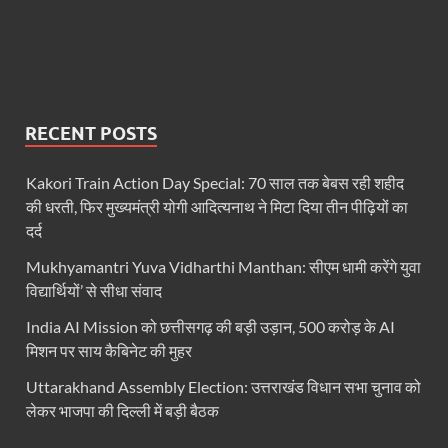
Bastar Mobile Network: बस्तर के कोंडापल्ली में पहली 
Skill Development & Polytechnic Courses: हरियाणा की
Haridwar Kumbh: हरिद्वार में होने वाले कुंभ को लेकर बोले 
Air Fare Issue: इंडिगो संकट के बीच बढ़े हुए हवाई किराए
RECENT POSTS
UP Detention Centre: यूपी में घुसपैठ हूं पर बड़ी कार्रवाई 
Kakori Train Action Day Special: 70 साल तक बेबस रही शहीद
MP CP Joshi Meeting With Mandaviya: सांसद सीपी जोशी
की धरती, फिर मुख्यमंत्री योगी आदित्यनाथ ने मिटा दिया तीन पीढ़ियों का
दर्द
UP BJP State President: उत्तरप्रदेश को जल्द मिलेगा प्
Mukhyamantri Yuva Vidharthi Manthan: सीएम धामी करेंगे युवा
Navneet Sehgal Resignation: प्रसार भारती के अध्यक्ष
विद्यार्थियों’ से सीधा संवाद
Lok Sabha 5G Service: चित्तौडगढ़ सांसद सीपी जोशी ने लोकस
India AI Mission को छत्तीसगढ़ की बड़ी उड़ान, 500 करोड़ के AI
मिशन पर साय कैबिनेट की मुहर
Chhattisgarh Naxal Operation: मुख्यमंत्री विष्णु देव साय
Uttarakhand Assembly Election: उत्तराखंड विधान सभा चुनाव को
President Putin Delhi Visit: रूसी राष्ट्रपति Putin गुरुव
लेकर भाजपा की दिल्ली में बड़ी बैठक
PM Kisan Yojana: पीएम-किसान योजना के अंतर्गत राजस्थान 