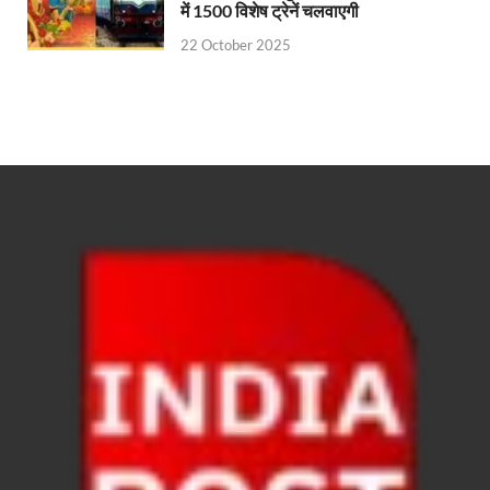
में 1500 विशेष ट्रेनें चलवाएगी
FSSAI: जांच में अंडे पूरी तरह सुरक्षित पाए गए: FSSAI अंडो
22 October 2025
Anil Vij Statement: कांग्रेस का अविश्वास प्रस्ताव सदन मे
Chronic Kidney Disease: क्रोनिक किडनी डिजीज का मुका
Bihar NDA MP: बिहार एनडीए सांसदों ने बीजेपी राष्ट्रीय क
VB G Ram G Bill: बिल फाड़ना लोकतंत्र की हत्या – शिवर
Former DGP Prashant Kumar: उत्तर प्रदेश शिक्षा सेवा चय
Indian Railway New Policy: ट्रेन में भी एयरपोर्ट जैसा लग
Soil To Silk Exhibition: सॉइल टू सिल्क’ की अनूठी प्रदर्शन
GST Sudhar Book: सामाजिक न्याय, आर्थिक समानता और व
UP BJP State President: पंकज चौधरी बने उत्तर प्रदेश भा
BJP Working President Nitin Nabin: कौन है नितिन नवीन ज