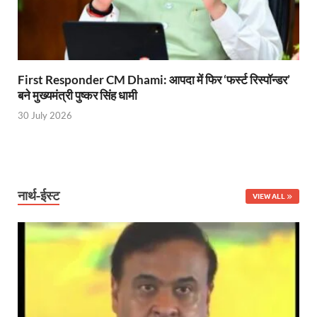
Shikayat Se Samadhan: एक ही मंच पर जनता को मिला 
CM Pushkar Singh Dhami: मुख्यमंत्री ने ‘जन-जन की सरक
Bullet Train Date: बुलेट ट्रेन की आ गई तारीख कब चलेगी र
First Responder CM Dhami: आपदा में फिर ‘फर्स्ट रिस्पॉन्डर’
UP Police Recruitments: साल के आखिरी दिन युवाओं को य
बने मुख्यमंत्री पुष्कर सिंह धामी
30 July 2026
UP Tourism: योगी सरकार के प्रयास से सनातन का लौटा वैभव,
Indian Railway Network: 2026 के लिए मंच तैयार करतीं
Severe cold wave: यूपी में 12वीं तक के सभी स्कूल 1 जनवर
नार्थ-ईस्ट
VIEW ALL
Ghoda Library Nainital: CM पुष्कर सिंह धामी ने घोड़ा ल
Millets Organic Food Start UP : सीएम योगी की प्रेरणा से 
Kuldeep Singh Sengar: CJI की अध्यक्षता वाली बेंच कुलद
Kunda Raja Bhaiya: राजा भैया को मिला 1.5 करोड का तोहफ