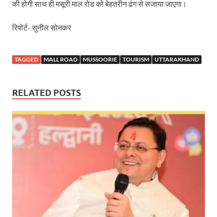
की होगी साथ ही मसूरी माल रोड को बेहतरीन ढंग से सजाया जाएगा।
Modern Composite Sleepers: एआई की मदद से ट्रैक क
रिपोर्ट- सुनील सोनकर
Char Dham Yatra Action Plan: चारधाम यात्रा-2026 को
Katra Banihal Special Train: कटरा – बनिहाल के बीच 
TAGGED
MALL ROAD
MUSSOORIE
TOURISM
UTTARAKHAND
Aerial Survey: सीएम योगी के निर्देश पर उप मुख्यमंत्री व कृषि
RELATED POSTS
Ancient Manuscripts: वैश्विक मंच तक पहुंचेगा भारतीय ज्ञ
Big Blueprint for Bastar: बस्तर के लिए बड़ा ब्लूप्रिंट: पी
Bhartendu Natya Akadami: मुख्यमंत्री ने देखी ‘आनंद मठ
Women E Rickshaw Pilots: यूपी में तैयार हो रही महिला
Mann Ki Baat: प्रधानमंत्री नरेंद्र मोदी ने देशवासियों को म
Jewar International Airport: यूपी में विकास अब घोषणा
UP Anganwadi: मुख्यमंत्री योगी आदित्यनाथ को आंगनवाड़ी 