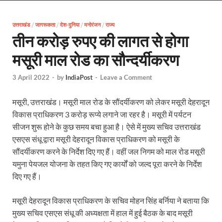
EV Charging Station: यूपी में 238 नए पब्लिक ईवी चार्जि
उत्तराखंड
/
जागरूकता
/
देश-दुनिया
/
Pateshwari Drvi: मुख्यमंत्री योगी आदित्यनाथ ने किए मां पा
मनोरंजन
/
राज्य
तीन करोड़ रुपए की लागत से होगा
Uttarakhand Female Boxer: मुख्यमंत्री धामी से मिलीं अंतर
मसूरी माल रोड का सौन्दर्यीकरण
UP Kanwar Yatra: कांवड़ यात्रा से पहले सभी धार्मिक स्थलों प
3 April 2022
-
by
IndiaPost
-
Leave a Comment
Bharat Tex 2026: टेक्सटाइल निवेश के प्रमुख गंतव्य के रूप
मसूरी, उत्तराखंड। मसूरी माल रोड के सौंदर्यीकरण को लेकर मसूरी देहरादून
Shri Ram Mandir: श्रीराम मंदिर चढ़ावा चोरी के आरोपियो
विकास प्राधिकरण 3 करोड़ रूप्ये लगाने जा रहर है। मसूरी में पर्यटन
CM Yogi Barabanki Visit: मुख्यमंत्री योगी आदित्यनाथ सोम
सीजन शुरू होने के कुछ समय बचा हुआ है। ऐसे में मुख्य सचिव उत्तराखंड
एसएस संधू द्वारा मसूरी देहरादून विकास प्राधिकरण को मसूरी के
The Kshitij Show: द क्षितिज शो में पहुंचे जुयाल और नि
सौंदर्यीकरण करने के निर्देश दिए गए हैं। वहीं जल निगम को माल रोड मसूरी
यमुना पेयजल योजना के तहत किए गए कार्यों को जल्द पूरा करने के निर्देश
Lok Sanvardhan Parva: देहरादून में मुख्यमंत्री पुष्कर सिंह ध
दिए गए हैं।
West Bengal Rajya Sabha By-Election: चुनाव आयोग न
मसूरी देहरादून विकास प्राधिकरण के सचिव मोहन सिंह बर्निया ने बताया कि
Shri Kashi Vishwanath Mandir: उत्तरकाशी में CM पुष्कर सिं
मुख्य सचिव एसएस संधू की अध्यक्षता में हाल में हुई बैठक के बाद मसूरी