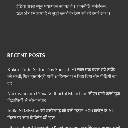
इंडिया पोस्ट न्यूज में आपका स्वागत है। राजनीति, मनोरंजन,
FCI News: पहली बार फूड कॉर्पोरेशन ऑफ इंडिया (FCI) फूडग्र
खेल और धर्म इत्यादि से जुड़ी खबरों के लिए बनें रहें हमारे साथ।
Shakti Sadan Yojana: संकटग्रस्त महिलाओं के लिए सुरक्
UP Ayush App: योगी सरकार जल्द लांच करेगी आयुष एप, घर ब
CM Yogi Gift: मुख्यमंत्री योगी आदित्यनाथ ने लघु व सीमांत
River Drone Survey Model: सीएम योगी के रिवर ड्रोन सर
RECENT POSTS
Yuwa Sahkar Sammelan: मुख्यमंत्री ने डीएम वाराणसी व
Kakori Train Action Day Special: 70 साल तक बेबस रही शहीद
की धरती, फिर मुख्यमंत्री योगी आदित्यनाथ ने मिटा दिया तीन पीढ़ियों का
Delhi Air Pollution: फेफड़ों के लिए कितनी खतरनाक हुई
दर्द
Save Aravali Movement: क्या है अरावली की नई परिभाषा
Mukhyamantri Yuva Vidharthi Manthan: सीएम धामी करेंगे युवा
UP Cough Syrup Issue: कोडीन युक्त कफ सिरप मामले में
विद्यार्थियों’ से सीधा संवाद
India AI Mission को छत्तीसगढ़ की बड़ी उड़ान, 500 करोड़ के AI
UP Road Safty: सड़क सुरक्षा के लिए मुख्यमंत्री का 4-ई मॉ
मिशन पर साय कैबिनेट की मुहर
KP Maurya Statement: माफिया और समाजवादी पार्टी एक दूस
Uttarakhand Assembly Election: उत्तराखंड विधान सभा चुनाव को