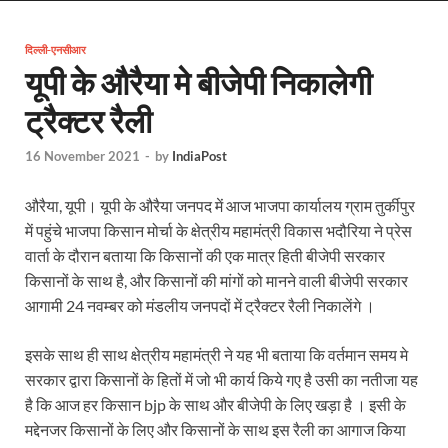
EV Charging Station: यूपी में 238 नए पब्लिक ईवी चार्जि
दिल्ली-एनसीआर
Pateshwari Drvi: मुख्यमंत्री योगी आदित्यनाथ ने किए मां पा
यूपी के औरैया मे बीजेपी निकालेगी
Uttarakhand Female Boxer: मुख्यमंत्री धामी से मिलीं अंतर
ट्रैक्टर रैली
UP Kanwar Yatra: कांवड़ यात्रा से पहले सभी धार्मिक स्थलों प
16 November 2021
-
by
IndiaPost
Bharat Tex 2026: टेक्सटाइल निवेश के प्रमुख गंतव्य के रूप
औरैया, यूपी। यूपी के औरैया जनपद में आज भाजपा कार्यालय ग्राम तुर्कीपुर
Shri Ram Mandir: श्रीराम मंदिर चढ़ावा चोरी के आरोपियो
में पहुंचे भाजपा किसान मोर्चा के क्षेत्रीय महामंत्री विकास भदौरिया ने प्रेस
CM Yogi Barabanki Visit: मुख्यमंत्री योगी आदित्यनाथ सोम
वार्ता के दौरान बताया कि किसानों की एक मात्र हिती बीजेपी सरकार
किसानों के साथ है, और किसानों की मांगों को मानने वाली बीजेपी सरकार
The Kshitij Show: द क्षितिज शो में पहुंचे जुयाल और नि
आगामी 24 नवम्बर को मंडलीय जनपदों में ट्रैक्टर रैली निकालेंगे ।
Lok Sanvardhan Parva: देहरादून में मुख्यमंत्री पुष्कर सिंह ध
इसके साथ ही साथ क्षेत्रीय महामंत्री ने यह भी बताया कि वर्तमान समय मे
West Bengal Rajya Sabha By-Election: चुनाव आयोग न
सरकार द्वारा किसानों के हितों में जो भी कार्य किये गए है उसी का नतीजा यह
है कि आज हर किसान bjp के साथ और बीजेपी के लिए खड़ा है । इसी के
Shri Kashi Vishwanath Mandir: उत्तरकाशी में CM पुष्कर सिं
मद्देनजर किसानों के लिए और किसानों के साथ इस रैली का आगाज किया