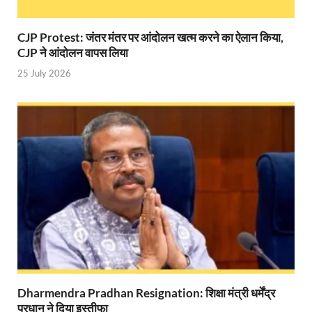
Modern Composite Sleepers: एआई की मदद से ट्रैक क
CJP Protest: जंतर मंतर पर आंदोलन खत्म करने का ऐलान किया,
CJP ने आंदोलन वापस लिया
Char Dham Yatra Action Plan: चारधाम यात्रा-2026 को
25 July 2026
Katra Banihal Special Train: कटरा – बनिहाल के बीच 
Aerial Survey: सीएम योगी के निर्देश पर उप मुख्यमंत्री व कृषि
Ancient Manuscripts: वैश्विक मंच तक पहुंचेगा भारतीय ज्ञ
Big Blueprint for Bastar: बस्तर के लिए बड़ा ब्लूप्रिंट: पी
Bhartendu Natya Akadami: मुख्यमंत्री ने देखी ‘आनंद मठ
Women E Rickshaw Pilots: यूपी में तैयार हो रही महिला
Mann Ki Baat: प्रधानमंत्री नरेंद्र मोदी ने देशवासियों को म
Jewar International Airport: यूपी में विकास अब घोषणा
Dharmendra Pradhan Resignation: शिक्षा मंत्री धर्मेंद्र
UP Anganwadi: मुख्यमंत्री योगी आदित्यनाथ को आंगनवाड़ी 
प्रधान ने दिया इस्तीफा