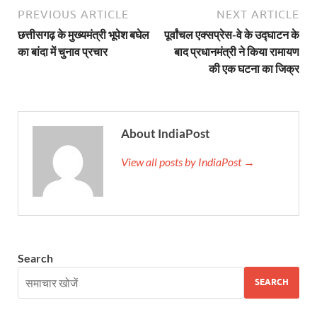
PREVIOUS ARTICLE
NEXT ARTICLE
Gomati River: गोमती को स्वच्छ बनाने के लिए आज जुटेंगे 
छत्तीसगढ़ के मुख्यमंत्री भूपेश बघेल
पूर्वांचल एक्सप्रेस-वे के उद्घाटन के
Railway Appointment Update: राजेश कुमार पांडे ने उत्तर 
का बांदा में चुनाव प्रचार
बाद प्रधानमंत्री ने किया रामायण
की एक घटना का जिक्र
Shri Krishna Jaman bhumi: श्रीकृष्ण जन्मभूमि के लिए 
आईएसबीटी-मसूरी डायवर्जन कॉरिडोर का स्थलीय निरीक्षण
India AI Impact Summit 2026: एमआईबी का पवेलियन ‘इंडिया
About IndiaPost
सीएम धामी हरिद्वार में एक्शन मोड में – चौपाल में सुनी समस्या
View all posts by IndiaPost →
UP Budget 2026- 27: योगी सरकार का सेफ्टी, स्टेबिलिटी
Bullet Train Project: मुंबई-अहमदाबाद बुलेट ट्रेन परियो
Vande Bharat Express Train: वंदे भारत जैसी सेमी-हाई स्प
Search
UP Budget 2026: आवास एवं शहरी नियोजन के लिए 7,705 
SEARCH
Guskhor Pandit: घूसखोर पंडत’ फिल्म के निर्देशक व 