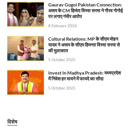
Gaurav Gogoi Pakistan Connection:
Uttarakhand Young Leaders Dialogue: विकसित भारत के संक
असम के CM हिमंता विस्वा सरमा ने गौरव गोगोई
पर लगाए गंभीर आरोप
Demand for Review of FRK Policy: ऍफ़आरके नीति पर प
8 February 2026
Ram Mandir Control Room: राम मंदिर की सुरक्षा को तै
Cultural Relations: MP के सीएम मोहन
CM Dhami Meeting With Nitin Gadkari: बैठक में मुख्यम
यादव ने असम के सीएम हिमन्ता विस्वा सरमा से
की मुलाकात
Kalyan Singh Jayanti: अपने नाम को उत्तर प्रदेश के ‘कल्या
5 October 2025
Kashi Volleyball Mahakumbh: काशी में होगा वॉलीबॉल 
Invest In Madhya Pradesh: मध्यप्रदेश
National Highway Project: मुख्यमंत्री राज्य की राष्ट्रीय र
में निवेश हर मायने में फायदे का सौदा
Vande Bharat Sleeper Train: वंदे भारत स्लीपर ट्रेन क
5 October 2025
Khelo India Tribes Games: देश में पहली बार हो रहे खेलो इ
CM Yogi Review Meeting: राजस्व के सभी मामलों का मेरिट
विशेष
छत्तीसगढ़ को मिला खेलो इंडिया ट्राइबल गेम्स, 14 फरवरी 2026 