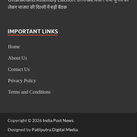
FSSAI: जांच में अंडे पूरी तरह सुरक्षित पाए गए: FSSAI अंडो
लेकर भाजपा की दिल्ली में बड़ी बैठक
Anil Vij Statement: कांग्रेस का अविश्वास प्रस्ताव सदन मे
Chronic Kidney Disease: क्रोनिक किडनी डिजीज का मुका
IMPORTANT LINKS
Bihar NDA MP: बिहार एनडीए सांसदों ने बीजेपी राष्ट्रीय क
Home
VB G Ram G Bill: बिल फाड़ना लोकतंत्र की हत्या – शिवर
About Us
Former DGP Prashant Kumar: उत्तर प्रदेश शिक्षा सेवा चय
Contact Us
Indian Railway New Policy: ट्रेन में भी एयरपोर्ट जैसा लग
Privacy Policy
Soil To Silk Exhibition: सॉइल टू सिल्क’ की अनूठी प्रदर्शन
Terms and Conditions
GST Sudhar Book: सामाजिक न्याय, आर्थिक समानता और व
UP BJP State President: पंकज चौधरी बने उत्तर प्रदेश भा
Copyright © 2026
India Post News
.
BJP Working President Nitin Nabin: कौन है नितिन नवीन ज
Designed by
Patliputra Digital Media
.