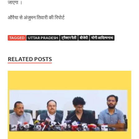
Dr.Teejan Bai: विश्वविख्यात पंडवानी गायिका, पद्म विभूष
जाएगा ।
Khatipura Mega Coach Care Terminal: खातीपुरा में 205
औरैया से अंजुमन तिवारी की रिपोर्ट
Sundarpura Railway Station: खाटू श्याम जी के भक्तो को
TAGGED
UTTAR PRADESH
ट्रैक्टर रैली
बीजेपी
योगी आदित्यनाथ
Jan-Jan Ki Sarkar Abhiyan: 4 जुलाई से फिर शुरु होगा
आ गई यूपी बीजेपी संगठन की लिस्ट, देखिए कौन-कौन है इस सूच
RELATED POSTS
Chhattisgarh UCC: छत्तीसगढ़ में UCC का खाका तैयार करेग
राजमिस्त्री, किसान और शिक्षक परिवारों के बेटे यूपीएससी की र
9New Sectoral Policy: 9 नई सेक्टोरल पॉलिसी, एक स्मार्ट न
संयुक्त निदेशक के एस चौहान ने मुख्यमंत्री को भेंट की अपनी 
New haryana Industrial Policy: मुख्यमंत्री नायब सिंह सै
Baster’s New Picture: बस्तर की नई तस्वीर: मैदान में ब
पीएम मोदी के संबोधन की बड़ी बातें