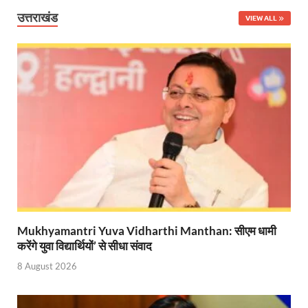
Union Budget Update: केंद्रीय बजट उत्तर प्रदेश के वि
उत्तराखंड
VIEW ALL
Job Scheme For Youth: धामी सरकार ने प्रति माह औसत
YEIDA Emerges: यीडा बना मेडिकल डिवाइस मैन्युफैक्चरिंग
House of Himalayas: हाउस आफ हिमालयाज बिक्री का आंक
Star Infomatic: बजट 2026–27 से भारत की डिजिटल और व
Benefits of Peanuts: सर्दियों में कितनी मूंगफली एक दिन म
Sapne Me Aag Dekhna: सपने में आग देखना का मतलब क्य
Budget Day: वित्त मंत्री निर्मला सीतारमण वाराणसी और पट
Budget 2026: वित्त मंत्री निर्मला सीतारमण पेश कर रही है 
Mukhyamantri Yuva Vidharthi Manthan: सीएम धामी
करेंगे युवा विद्यार्थियों’ से सीधा संवाद
Ajit Pawar Death: महाराष्ट्र के उपमुख्यमंत्री अजित पवार 
8 August 2026
भारत पर्व में उत्तराखण्ड की झांकी ‘आत्मनिर्भर उत्तराखण्ड’