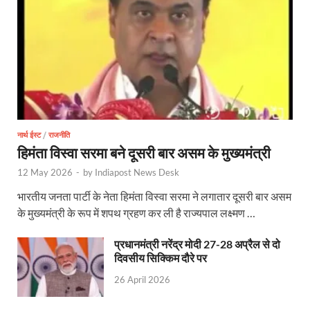
Start UP Summit: उद्यमिता, नवाचार और व्यापार हमारे संस्कार
Swami Vivekanand Jayanti: मुख्यमंत्री पुष्कर सिंह धामी 
PM Modi Somnath Mandir: सोमनाथ में पीएम मोदी ने किय
Uttar Pradesh News: ‘आभार प्रधानमंत्री जी, डबल इंजन
UP AI App: सीएम योगी के मिशन को साकार कर रहा फतेहपुर,
नार्थ ईस्ट
/
राजनीति
हिमंता विस्वा सरमा बने दूसरी बार असम के मुख्यमंत्री
Ashwini Vaishnaw: औपनिवेशिक मानसिकता से रेलवे को पूर
12 May 2026
-
by
Indiapost News Desk
Aadhaar gets a face: भारतीय विशिष्ट पहचान प्राधिकरण
भारतीय जनता पार्टी के नेता हिमंता विस्वा सरमा ने लगातार दूसरी बार असम
के मुख्यमंत्री के रूप में शपथ ग्रहण कर ली है राज्यपाल लक्ष्मण …
AI Start-Ups: प्रधानमंत्री ने भारतीय एआई स्टार्टअप्स के
Hindi Salahkar Samiti: विधि एवं न्याय मंत्रालय विधायी 
प्रधानमंत्री नरेंद्र मोदी 27-28 अप्रैल से दो
दिवसीय सिक्किम दौरे पर
PANKHUDI Portal: पंखुड़ी पोर्टल का शुभारंभ,जानें क्या 
26 April 2026
Gram Panchayat Adhar: ग्राम पंचायतों में भी बनेगा आधार, 