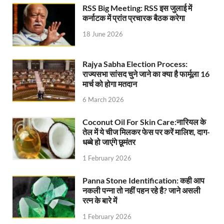
Shikayat Se Samadhan: एक ही मंच पर जनता को मिला 
RSS Big Meeting: RSS इस जुलाई में
कर्नाटक में प्रांत प्रचारक बैठक करेगा
CM Pushkar Singh Dhami: मुख्यमंत्री ने ‘जन-जन की सरक
18 June 2026
Bullet Train Date: बुलेट ट्रेन की आ गई तारीख कब चलेगी र
Rajya Sabha Election Process:
UP Police Recruitments: साल के आखिरी दिन युवाओं को य
राज्यसभा सांसद चुने जाने का क्या है फार्मूला 16
मार्च को होगा मतदान
UP Tourism: योगी सरकार के प्रयास से सनातन का लौटा वैभव,
6 March 2026
Indian Railway Network: 2026 के लिए मंच तैयार करतीं
Coconut Oil For Skin Care:नारियल के
Severe cold wave: यूपी में 12वीं तक के सभी स्कूल 1 जनवर
तेल में ये चीज मिलकर फेस पर करें मालिश, दाग-
धब्बे हो जाएंगे छूमंतर
Ghoda Library Nainital: CM पुष्कर सिंह धामी ने घोड़ा ल
1 February 2026
Millets Organic Food Start UP : सीएम योगी की प्रेरणा से 
Panna Stone Identification: कही आप
Kuldeep Singh Sengar: CJI की अध्यक्षता वाली बेंच कुलद
नकली पन्ना तो नहीं पहन रहे है? जाने असली
रत्न के बारे में
Kunda Raja Bhaiya: राजा भैया को मिला 1.5 करोड का तोहफ
1 February 2026