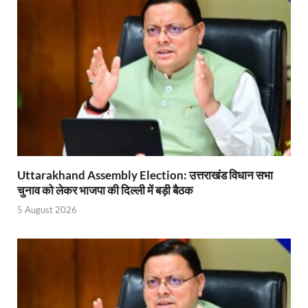
Bastar Story: बस्तर में लोकतंत्र की नई सुबह 47 गांवों मे
UP Deputy CM KP Maurya: प्रयागराज पहुंचे डिप्टी सीए
UP Diwas Program: विकसित भारत-विकसित उत्तर प्रदेश ’
Uttarakhand Uniform Scam: वर्दी घोटाले में सीएम धामी
Kapil Dev Agarwal: यूपी सरकार के मंत्री कपिल देव ने अ
Uttarakhand Tableau: भारत पर्व पर प्रदर्शित होगी “आत्मन
NFPRC Workshop: एन.एफ.पी.आर.सी द्वारा सांसदों एवं विधा
Uttarakhand Assembly Election: उत्तराखंड विधान सभा
चुनाव को लेकर भाजपा की दिल्ली में बड़ी बैठक
UP tableau Kartavya Path: कर्तव्य पथ पर नजर आएगी बुं
5 August 2026
PM Gram Sadak Yojana: प्रधानमंत्री ग्राम सड़क योजना में
PM Gram Sadak Yojana: प्रधानमंत्री ग्राम सड़क योजना में
Manrega Protest: मनरेगा कानून को खत्म किए जाने के विरोध में
UP Kaushal Disha: कौशल दिशा पोर्टल से ग्रामीण युवाओं क