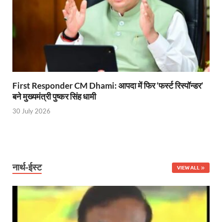
Nitin Nabin: राष्ट्रीय अध्यक्ष बनने के बाद नितिन नवीन प्रद
World Economic Forum: भारत की आर्थिक मजबूती के लिए महत
Uttarakhand Government News: मुख्यमंत्री पुष्कर सिंह ध
Noida Engineer Case: एसआईटी गठन पर मृतक के पिता न
First Responder CM Dhami: आपदा में फिर ‘फर्स्ट रिस्पॉन्डर’
बने मुख्यमंत्री पुष्कर सिंह धामी
BJP National President Nitin Nabin: निर्विरोध चुने गए 
30 July 2026
New Jalpaiguri Railway Station: न्यू जलपाईगुड़ी रेलवे
Jagran Forum: जागरण फोरम पर सीएम पुष्कर सिंह धामी
Uttar Pradesh Politics: मुक्त कंठ से यूपी को सराहा, कहा 
नार्थ-ईस्ट
VIEW ALL
Vande Bharat Sleeper: देश को मिली पहली स्लीपर वन्दे भ
Vande Bharat Sleeper Update: वंदे भारत स्लीपर का कि
Uttarakhand Calender 2026: मुख्यमंत्री पुष्कर सिंह धाम