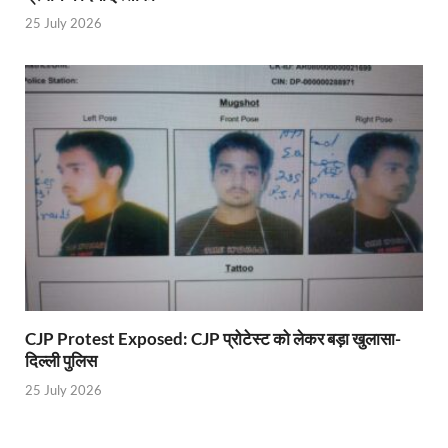
25 July 2026
Mandir Cluster Model: पुरा महादेव मंदिर का ‘मंदिर क्लस
MMMUT Girls Hostel: एमएमएमयूटी में साइबर फोरेंसिक रि
Indian Railway Action: भारतीय रेलवे की बड़ी करवाई, आ
NCBC Chairman: साध्वी निरंजन ज्योति बनी राष्ट्रीय पिछ
मिलावटखोरों पर और कसेगा सरकार का शिकंजा
Pateshvari Mata Darshan: मुख्यमंत्री ने किए मां पाटेश्व
She Leads Bharat: अंतर्राष्ट्रीय महिला दिवस 2026 के उपल
Sabka Sath Sabka Vikas: प्रधानमंत्री नरेन्द्र मोदी 9 म
CJP Protest Exposed: CJP प्रोटेस्ट को लेकर बड़ा खुलासा-
Holi Mahotsava: CM धामी ने कलश संगीत द्वारा आयोजित 
दिल्ली पुलिस
Chhattisgarh Budget 2026-27: बस्तर के विकास का व्
25 July 2026
First Cabinet Meeting In Seva Tirth: भारत की विकास यात्