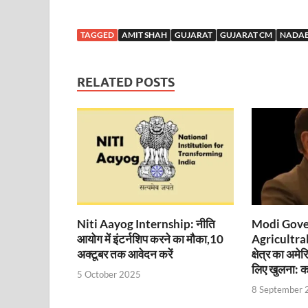
Sundarpura Railway Station: खाटू श्याम जी के भक्तो को
Jan-Jan Ki Sarkar Abhiyan: 4 जुलाई से फिर शुरु होगा
TAGGED
AMIT SHAH
GUJARAT
GUJARAT CM
NADAB
आ गई यूपी बीजेपी संगठन की लिस्ट, देखिए कौन-कौन है इस सूच
RELATED POSTS
Chhattisgarh UCC: छत्तीसगढ़ में UCC का खाका तैयार करेग
राजमिस्त्री, किसान और शिक्षक परिवारों के बेटे यूपीएससी की र
9New Sectoral Policy: 9 नई सेक्टोरल पॉलिसी, एक स्मार्ट न
संयुक्त निदेशक के एस चौहान ने मुख्यमंत्री को भेंट की अपनी 
New haryana Industrial Policy: मुख्यमंत्री नायब सिंह सै
Baster’s New Picture: बस्तर की नई तस्वीर: मैदान में ब
Niti Aayog Internship: नीति
Modi Gov
आयोग में इंटर्नशिप करने का मौका,10
Agricultral
पीएम मोदी के संबोधन की बड़ी बातें
अक्टूबर तक आवेदन करें
क्षेत्र का अमे
लिए खुलना: कप
5 October 2025
Modern Composite Sleepers: एआई की मदद से ट्रैक क
8 September 
Char Dham Yatra Action Plan: चारधाम यात्रा-2026 को