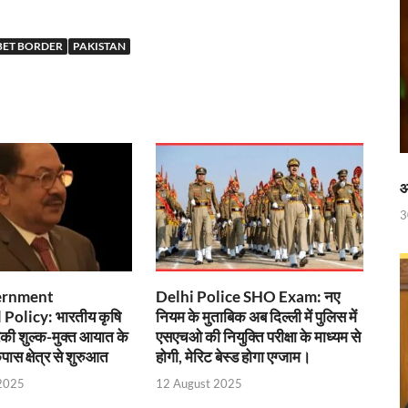
 रेलवे ने दिया बड़ा गिफ़्ट
 ‘जन जन की सरकार-जन जन के द्वार’ कार्यकम
ET BORDER
PAKISTAN
ी में
ी देसाई समिति, लागू करने की प्रक्रिया शुरू
ाह पर, ट्राइबल यूथ हॉस्टल के युवाओं को मुख्यमंत्री का मार्गदर्शन
िवेश सुविधा पोर्टल को भी मुख्यमंत्री नायब सिंह सैनी ने किया लॉन्च
आ
3
पुस्तक
नी की अध्यक्षता में उद्योगपतियों के साथ उच्च स्तरीय बैठक
च्चों संग दिखे Sachin Tendulkar
ernment
Delhi Police SHO Exam: नए
 Policy: भारतीय कृषि
नियम के मुताबिक अब दिल्ली में पुलिस में
रिकी शुल्क-मुक्त आयात के
एसएचओ की नियुक्ति परीक्षा के माध्यम से
ास क्षेत्र से शुरुआत
होगी, मेरिट बेस्ड होगा एग्जाम।
ी होगी अब और बेहतर निगरानी
2025
12 August 2025
 लेकर सीएम धामी का सख्त एक्शन प्लान तैयार