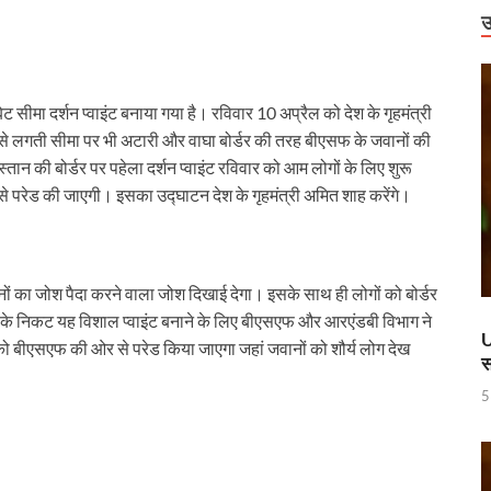
राष्ट्रीय स्तर पर पदक जीतने वाली उत्तराखंड की महिला मुक्केबाज, मुख्यमंत्री ने किया सम्मा
उ
र होंगे विद्युत सुरक्षा के विशेष इंतजाम
 में उभरा उत्तर प्रदेश
सीमा दर्शन प्वाइंट बनाया गया है। रविवार 10 अप्रैल को देश के गृहमंत्री
े लगती सीमा पर भी अटारी और वाघा बोर्डर की तरह बीएसफ के जवानों की
ं को वीआईपी सुविधा मिलने की खबरों का जेल प्रशासन ने किया खंडन
न की बोर्डर पर पहेला दर्शन प्वाइंट रविवार को आम लोगों के लिए शुरू
वार को बाराबंकी दौरे पर रहेंगे, विकास परियोजनाओं की देंगे सौगात
े परेड की जाएगी। इसका उद्घाटन देश के गृहमंत्री अमित शाह करेंगे।
हारिका NM
ामी एवं केंद्रीय मंत्री किरेन रिजिजू ने किया छठे ‘लोक संवर्धन पर्व’ का शुभारंभ
जवानों का जोश पैदा करने वाला जोश दिखाई देगा। इसके साथ ही लोगों को बोर्डर
े पश्चिम बंगाल की 3 राज्यसभा सीट पर उपचुनाव का किया ऐलान
र के निकट यह विशाल प्वाइंट बनाने के लिए बीएसएफ और आरएंडबी विभाग ने
U
 को बीएसएफ की ओर से परेड किया जाएगा जहां जवानों को शौर्य लोग देख
स
ह धामी के CM के रूप में 5 वर्ष पूर्ण होने पर श्री काशी विश्वनाथ मंदिर में विशेष पूजा-अर्चन
5
ण डॉ. तीजन बाई के निधन
 करोड़ की लागत से बना हाईटेक टर्मिनल, अब ऐसे होगा कोचो का मेंटेनेंस