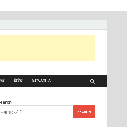
ल्थ
विशेष
MP-MLA
earch
SEARCH