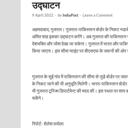
उद्घाटन
Uttarakhand Female Boxer: मुख्यमंत्री धामी से मिलीं अंतर
UP Kanwar Yatra: कांवड़ यात्रा से पहले सभी धार्मिक स्थलों प
9 April 2022
-
by
IndiaPost
-
Leave a Comment
Bharat Tex 2026: टेक्सटाइल निवेश के प्रमुख गंतव्य के रूप
अहमदाबाद, गुजरात। गुजरात-पाकिस्तान बोर्डर के निकट नडाबेट 
अमित शाह इसका उद्घाटन करेंगे। अब गुजरात की पाकिस्तान स
Shri Ram Mandir: श्रीराम मंदिर चढ़ावा चोरी के आरोपियो
देशभक्ति और जोश देखा जा सकेगा। गुजरात में भारत और पाकिस्ता
CM Yogi Barabanki Visit: मुख्यमंत्री योगी आदित्यनाथ सोम
किया जाएगा। इस सीमा प्वाइंट पर बीएसएफ के जवानों की ओर स
The Kshitij Show: द क्षितिज शो में पहुंचे जुयाल और नि
Lok Sanvardhan Parva: देहरादून में मुख्यमंत्री पुष्कर सिंह ध
गुजरात के सुई गांव में पाकिस्तान की सीमा से जुड़े बोर्डर पर 
West Bengal Rajya Sabha By-Election: चुनाव आयोग न
के निकट जाने की भी अनुभूति मिलेगी। भारत-पाकिस्तान बोर्ड
भी गुजरात टूरिज्म डिपार्टमेन्ट की मदद की। इस स्थल पर शाम
Shri Kashi Vishwanath Mandir: उत्तरकाशी में CM पुष्कर सिं
सकेंगे।
Dr.Teejan Bai: विश्वविख्यात पंडवानी गायिका, पद्म विभूष
Khatipura Mega Coach Care Terminal: खातीपुरा में 205
रिपोर्ट- शेलेश वाघेला