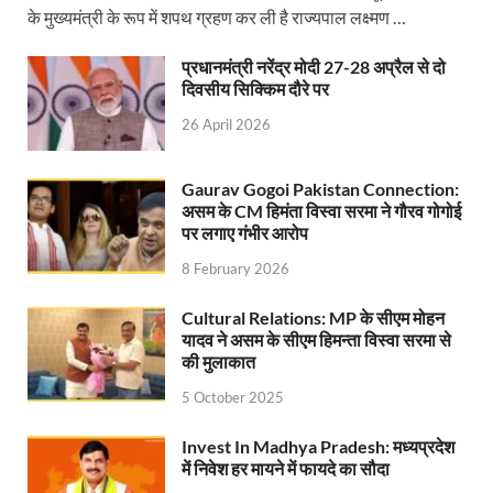
Jan-Jan Ki Sarkar: धामी मॉडल ने शासन को जनता के द्वार 
के मुख्यमंत्री के रूप में शपथ ग्रहण कर ली है राज्यपाल लक्ष्मण …
Ankita Bhandari Case: अंकिता भंडारी केस से संबंधित सोशल
प्रधानमंत्री नरेंद्र मोदी 27-28 अप्रैल से दो
दिवसीय सिक्किम दौरे पर
Uttarakhandi Song Launch: मुख्यमंत्री ने पैंली-पैंली ब
26 April 2026
Uttarkhand Development Project: मुख्यमंत्री ने विभ
Aravalli Satyagraha Yatra: अरावली की रक्षा के लिए ‘अराव
Gaurav Gogoi Pakistan Connection:
असम के CM हिमंता विस्वा सरमा ने गौरव गोगोई
Rhythm of the Universe: यशोभूमि में ‘रिदम ऑफ यूनिव
पर लगाए गंभीर आरोप
Voter Mapping: मतदाता मैपिंग आसान बनाने के लिए आपसी स
8 February 2026
PM Adarsh Gram Yojana: योगी सरकार का बड़ा कदम, अनुसू
Cultural Relations: MP के सीएम मोहन
यादव ने असम के सीएम हिमन्ता विस्वा सरमा से
Rabri Devi Residence: रात के अंधेरे में खाली होने लगा 
की मुलाकात
5 October 2025
Nainital Winter Carnival: मुख्यमंत्री पुष्कर सिंह धामी ने
Railway West Bengal Project: भारतीय रेलवे ने पश्चिम बंगा
Invest In Madhya Pradesh: मध्यप्रदेश
में निवेश हर मायने में फायदे का सौदा
PM Modi Lucknow Visit… जब मंच से पीएम मोदी ने की सीएम