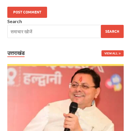
Nitin Nabin: राष्ट्रीय अध्यक्ष बनने के बाद नितिन नवीन प्रद
Search
World Economic Forum: भारत की आर्थिक मजबूती के लिए महत
SEARCH
Uttarakhand Government News: मुख्यमंत्री पुष्कर सिंह ध
Noida Engineer Case: एसआईटी गठन पर मृतक के पिता न
उत्तराखंड
VIEW ALL
BJP National President Nitin Nabin: निर्विरोध चुने गए 
New Jalpaiguri Railway Station: न्यू जलपाईगुड़ी रेलवे
Jagran Forum: जागरण फोरम पर सीएम पुष्कर सिंह धामी
Uttar Pradesh Politics: मुक्त कंठ से यूपी को सराहा, कहा 
Vande Bharat Sleeper: देश को मिली पहली स्लीपर वन्दे भ
Vande Bharat Sleeper Update: वंदे भारत स्लीपर का कि
Uttarakhand Calender 2026: मुख्यमंत्री पुष्कर सिंह धाम