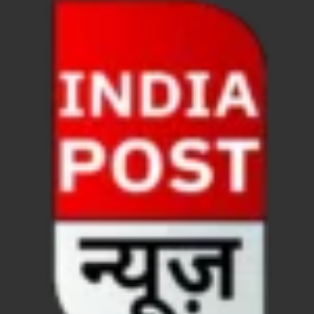
FSSAI: जांच में अंडे पूरी तरह सुरक्षित पाए गए: FSSAI अंडो
Anil Vij Statement: कांग्रेस का अविश्वास प्रस्ताव सदन मे
Chronic Kidney Disease: क्रोनिक किडनी डिजीज का मुका
Bihar NDA MP: बिहार एनडीए सांसदों ने बीजेपी राष्ट्रीय क
VB G Ram G Bill: बिल फाड़ना लोकतंत्र की हत्या – शिवर
Former DGP Prashant Kumar: उत्तर प्रदेश शिक्षा सेवा चय
Indian Railway New Policy: ट्रेन में भी एयरपोर्ट जैसा लग
Soil To Silk Exhibition: सॉइल टू सिल्क’ की अनूठी प्रदर्शन
GST Sudhar Book: सामाजिक न्याय, आर्थिक समानता और व
UP BJP State President: पंकज चौधरी बने उत्तर प्रदेश भा
BJP Working President Nitin Nabin: कौन है नितिन नवीन ज