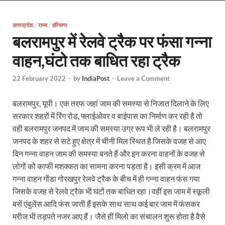
EV Charging Station: यूपी में 238 नए पब्लिक ईवी चार्जि
उत्तरप्रदेश
/
राज्य
/
हरियाणा
Pateshwari Drvi: मुख्यमंत्री योगी आदित्यनाथ ने किए मां पा
बलरामपुर में रेलवे ट्रैक पर फंसा गन्ना
Uttarakhand Female Boxer: मुख्यमंत्री धामी से मिलीं अंतर
वाहन,घंटो तक बाधित रहा ट्रैक
UP Kanwar Yatra: कांवड़ यात्रा से पहले सभी धार्मिक स्थलों प
22 February 2022
-
by
IndiaPost
-
Leave a Comment
Bharat Tex 2026: टेक्सटाइल निवेश के प्रमुख गंतव्य के रूप
बलरामपुर, यूपी। एक तरफ जहां जाम की समस्या से निजात दिलाने के लिए
Shri Ram Mandir: श्रीराम मंदिर चढ़ावा चोरी के आरोपियो
सरकार शहरों में रिंग रोड, फ्लाईओवर व बाईपास का निर्माण कर रही है तो
CM Yogi Barabanki Visit: मुख्यमंत्री योगी आदित्यनाथ सोम
वही बलरामपुर जनपद में जाम की समस्या उग्र रूप भी ले रही है। बलरामपुर
जनपद के शहर से सटे हुए क्षेत्र में चीनी मिल स्थित है जिसके वजह से आए
The Kshitij Show: द क्षितिज शो में पहुंचे जुयाल और नि
दिन गन्ना वाहन जाम की समस्या बनते हैं और इन करना वाहनों के वजह से
लोगों को काफी मशक्कत का सामना करना पड़ता है। इसी क्रम में आज
Lok Sanvardhan Parva: देहरादून में मुख्यमंत्री पुष्कर सिंह ध
गन्ना वाहन गोंडा गोरखपुर रेलवे ट्रैक के बीच में ही गन्ना वाहन फंस गया
West Bengal Rajya Sabha By-Election: चुनाव आयोग न
जिसके वजह से रेलवे ट्रैक भी घंटों तक बाधित रहा।वहीं इस जाम में स्कूली
बसें एंबुलेंस आदि फंस जाती हैं इसके साथ साथ कई बार जाम में फंसकर
Shri Kashi Vishwanath Mandir: उत्तरकाशी में CM पुष्कर सिं
मरीज भी तड़पते नजर आए हैं। जैसे हीं मिलो का संचालन शुरू होता है वैसे