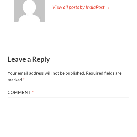
Union Budget Update: केंद्रीय बजट उत्तर प्रदेश के वि
View all posts by IndiaPost →
Job Scheme For Youth: धामी सरकार ने प्रति माह औसत
YEIDA Emerges: यीडा बना मेडिकल डिवाइस मैन्युफैक्चरिंग
House of Himalayas: हाउस आफ हिमालयाज बिक्री का आंक
Star Infomatic: बजट 2026–27 से भारत की डिजिटल और व
Leave a Reply
Benefits of Peanuts: सर्दियों में कितनी मूंगफली एक दिन म
Your email address will not be published.
Required fields are
Sapne Me Aag Dekhna: सपने में आग देखना का मतलब क्य
marked
*
Budget Day: वित्त मंत्री निर्मला सीतारमण वाराणसी और पट
COMMENT
*
Budget 2026: वित्त मंत्री निर्मला सीतारमण पेश कर रही है 
Ajit Pawar Death: महाराष्ट्र के उपमुख्यमंत्री अजित पवार 
भारत पर्व में उत्तराखण्ड की झांकी ‘आत्मनिर्भर उत्तराखण्ड’