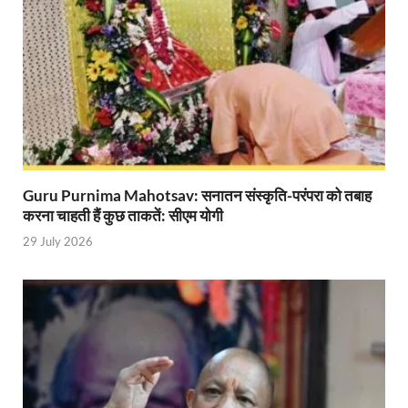
Mandir Cluster Model: पुरा महादेव मंदिर का ‘मंदिर क्लस
MMMUT Girls Hostel: एमएमएमयूटी में साइबर फोरेंसिक रि
Indian Railway Action: भारतीय रेलवे की बड़ी करवाई, आ
NCBC Chairman: साध्वी निरंजन ज्योति बनी राष्ट्रीय पिछ
मिलावटखोरों पर और कसेगा सरकार का शिकंजा
Guru Purnima Mahotsav: सनातन संस्कृति-परंपरा को तबाह
Pateshvari Mata Darshan: मुख्यमंत्री ने किए मां पाटेश्व
करना चाहती हैं कुछ ताकतें: सीएम योगी
29 July 2026
She Leads Bharat: अंतर्राष्ट्रीय महिला दिवस 2026 के उपल
Sabka Sath Sabka Vikas: प्रधानमंत्री नरेन्द्र मोदी 9 म
Holi Mahotsava: CM धामी ने कलश संगीत द्वारा आयोजित 
Chhattisgarh Budget 2026-27: बस्तर के विकास का व्
First Cabinet Meeting In Seva Tirth: भारत की विकास यात्