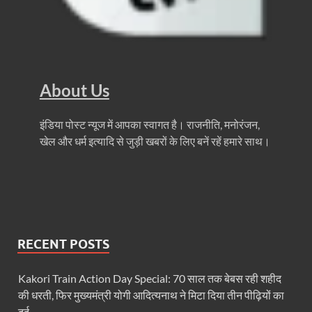
Ummeed Portal: उम्मीद पोर्टल पर यूपी ने रचा इतिहास, ऑनल
दिल्ली में चमकेगा मध्यप्रदेश – संस्कृति, कला और परंपरा का
धरती का स्वास्थ्य सही रहेगा तभी बची रहेगी सृष्टिः योगी आदि
About Us
4 Years Achievements Of Uttarakhand Government: 
Jairam Ramesh On BJP: श्यामा प्रसाद मुखर्जी के मुस्लिम
इंडिया पोस्ट न्यूज में आपका स्वागत है। राजनीति, मनोरंजन,
खेल और धर्म इत्यादि से जुड़ी खबरों के लिए बनें रहें हमारे साथ।
AIIMS Rishikesh: केन्द्रीय स्वास्थ्य मंत्री जेपी नड्डा से स
Kashi Tamil Sangamm: भारत सरकार भाषाई पुनर्जागरण,संस्
Ayushman Yojana: मुख्यमंत्री ने 142 नवनियुक्त असिस्टेंट
Mutul Fund SIP: सिर्फ 2000 महीने जमा करके कैसे बन गए
RECENT POSTS
Vande Matram In Parilament: वंदे मातरम पर संसद में होग
Kakori Train Action Day Special: 70 साल तक बेबस रही शहीद
Manas Khand Mala Yojana: मुख्यमंत्री धामी ने किया 1
की धरती, फिर मुख्यमंत्री योगी आदित्यनाथ ने मिटा दिया तीन पीढ़ियों का
दर्द