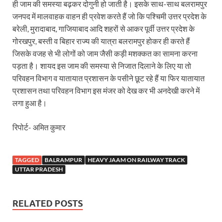
Dr.Teejan Bai: विश्वविख्यात पंडवानी गायिका, पद्म विभूष
ही जाम की समस्या बढ़कर दोगुनी हो जाती है। इसके साथ-साथ बलरामपुर
जनपद में मालवाहक वाहन ही प्रवेश करते हैं जो कि पश्चिमी उत्तर प्रदेश के
Khatipura Mega Coach Care Terminal: खातीपुरा में 205
बरेली, मुरादाबाद, गाजियाबाद आदि शहरों से आकर पूर्वी उत्तर प्रदेश के
गोरखपुर, बस्ती व बिहार राज्य की यात्रा बलरामपुर होकर ही करते हैं
Sundarpura Railway Station: खाटू श्याम जी के भक्तो को
जिसके वजह से भी लोगों को जाम जैसी कड़ी मशक्कत का सामना करना
Jan-Jan Ki Sarkar Abhiyan: 4 जुलाई से फिर शुरु होगा
पड़ता है। शायद इस जाम की समस्या से निजात दिलाने के लिए या तो
परिवहन विभाग व यातायात प्रशासन के पसीने छूट रहे हैं या फिर यातायात
आ गई यूपी बीजेपी संगठन की लिस्ट, देखिए कौन-कौन है इस सूच
प्रशासन तथा परिवहन विभाग इस मंजर को देख कर भी अनदेखी करने में
Chhattisgarh UCC: छत्तीसगढ़ में UCC का खाका तैयार करेग
लगा हुआ है।
राजमिस्त्री, किसान और शिक्षक परिवारों के बेटे यूपीएससी की र
रिपोर्ट- अमित कुमार
9New Sectoral Policy: 9 नई सेक्टोरल पॉलिसी, एक स्मार्ट न
संयुक्त निदेशक के एस चौहान ने मुख्यमंत्री को भेंट की अपनी 
TAGGED
BALRAMPUR
HEAVY JAAM ON RAILWAY TRACK
UTTAR PRADESH
New haryana Industrial Policy: मुख्यमंत्री नायब सिंह सै
Baster’s New Picture: बस्तर की नई तस्वीर: मैदान में ब
RELATED POSTS
पीएम मोदी के संबोधन की बड़ी बातें