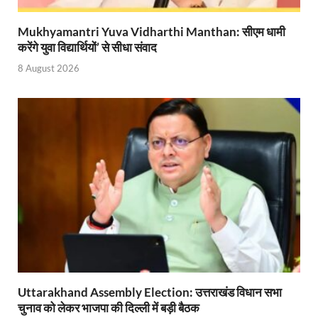
Start UP Summit: उद्यमिता, नवाचार और व्यापार हमारे संस्कार
Mukhyamantri Yuva Vidharthi Manthan: सीएम धामी
करेंगे युवा विद्यार्थियों’ से सीधा संवाद
Swami Vivekanand Jayanti: मुख्यमंत्री पुष्कर सिंह धामी 
8 August 2026
PM Modi Somnath Mandir: सोमनाथ में पीएम मोदी ने किय
Uttar Pradesh News: ‘आभार प्रधानमंत्री जी, डबल इंजन
UP AI App: सीएम योगी के मिशन को साकार कर रहा फतेहपुर,
Ashwini Vaishnaw: औपनिवेशिक मानसिकता से रेलवे को पूर
Aadhaar gets a face: भारतीय विशिष्ट पहचान प्राधिकरण
AI Start-Ups: प्रधानमंत्री ने भारतीय एआई स्टार्टअप्स के
Hindi Salahkar Samiti: विधि एवं न्याय मंत्रालय विधायी 
PANKHUDI Portal: पंखुड़ी पोर्टल का शुभारंभ,जानें क्या 
Uttarakhand Assembly Election: उत्तराखंड विधान सभा
Gram Panchayat Adhar: ग्राम पंचायतों में भी बनेगा आधार, 
चुनाव को लेकर भाजपा की दिल्ली में बड़ी बैठक