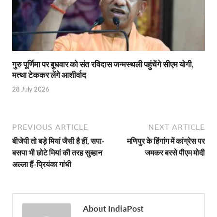
Gomati River: गोमती को स्वच्छ बनाने के लिए आज जुटेंगे 
Railway Appointment Update: राजेश कुमार पांडे ने उत्तर 
Shri Krishna Jaman bhumi: श्रीकृष्ण जन्मभूमि के लिए 
गुरु पूर्णिमा पर बुधवार को संत रविदास जन्मस्थली पहुंचेंगे सीएम योगी,
आईएसबीटी-मसूरी डायवर्जन कॉरिडोर का स्थलीय निरीक्षण
मत्था टेककर लेंगे आशीर्वाद
India AI Impact Summit 2026: एमआईबी का पवेलियन ‘इंडिया
28 July 2026
सीएम धामी हरिद्वार में एक्शन मोड में – चौपाल में सुनी समस्या
UP Budget 2026- 27: योगी सरकार का सेफ्टी, स्टेबिलिटी
PREVIOUS ARTICLE
NEXT ARTICLE
बीजेपी तो बड़े मियां जैसी है हीं, सपा-
मणिपुर के हिंगांग में कांग्रेस पर
Bullet Train Project: मुंबई-अहमदाबाद बुलेट ट्रेन परियो
बसपा भी छोटे मियां की तरह सुब्हान
जमकर बरसे पीएम मोदी
अल्ला हैं-प्रियंका गांधी
Vande Bharat Express Train: वंदे भारत जैसी सेमी-हाई स्प
UP Budget 2026: आवास एवं शहरी नियोजन के लिए 7,705 
Guskhor Pandit: घूसखोर पंडत’ फिल्म के निर्देशक व 
About IndiaPost