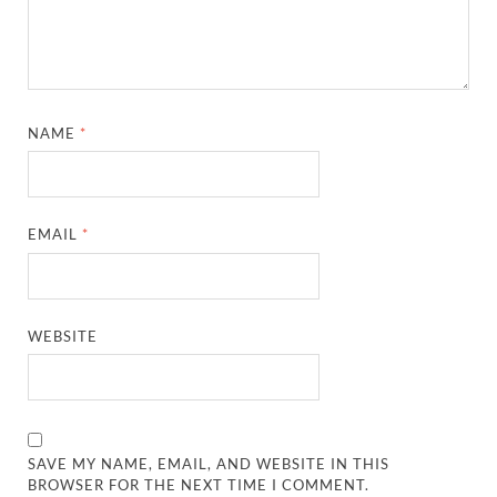
Bastar Story: बस्तर में लोकतंत्र की नई सुबह 47 गांवों मे
UP Deputy CM KP Maurya: प्रयागराज पहुंचे डिप्टी सीए
UP Diwas Program: विकसित भारत-विकसित उत्तर प्रदेश ’
NAME
*
Uttarakhand Uniform Scam: वर्दी घोटाले में सीएम धामी
Kapil Dev Agarwal: यूपी सरकार के मंत्री कपिल देव ने अ
Uttarakhand Tableau: भारत पर्व पर प्रदर्शित होगी “आत्मन
EMAIL
*
NFPRC Workshop: एन.एफ.पी.आर.सी द्वारा सांसदों एवं विधा
UP tableau Kartavya Path: कर्तव्य पथ पर नजर आएगी बुं
WEBSITE
PM Gram Sadak Yojana: प्रधानमंत्री ग्राम सड़क योजना में
PM Gram Sadak Yojana: प्रधानमंत्री ग्राम सड़क योजना में
Manrega Protest: मनरेगा कानून को खत्म किए जाने के विरोध में
SAVE MY NAME, EMAIL, AND WEBSITE IN THIS
BROWSER FOR THE NEXT TIME I COMMENT.
UP Kaushal Disha: कौशल दिशा पोर्टल से ग्रामीण युवाओं क