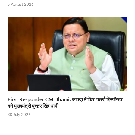
5 August 2026
Uttarakhand Young Leaders Dialogue: विकसित भारत के संक
Demand for Review of FRK Policy: ऍफ़आरके नीति पर प
Ram Mandir Control Room: राम मंदिर की सुरक्षा को तै
CM Dhami Meeting With Nitin Gadkari: बैठक में मुख्यम
Kalyan Singh Jayanti: अपने नाम को उत्तर प्रदेश के ‘कल्या
Kashi Volleyball Mahakumbh: काशी में होगा वॉलीबॉल 
National Highway Project: मुख्यमंत्री राज्य की राष्ट्रीय र
Vande Bharat Sleeper Train: वंदे भारत स्लीपर ट्रेन क
First Responder CM Dhami: आपदा में फिर ‘फर्स्ट रिस्पॉन्डर’
Khelo India Tribes Games: देश में पहली बार हो रहे खेलो इ
बने मुख्यमंत्री पुष्कर सिंह धामी
CM Yogi Review Meeting: राजस्व के सभी मामलों का मेरिट
30 July 2026
छत्तीसगढ़ को मिला खेलो इंडिया ट्राइबल गेम्स, 14 फरवरी 2026 