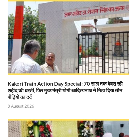
Modern Composite Sleepers: एआई की मदद से ट्रैक क
Char Dham Yatra Action Plan: चारधाम यात्रा-2026 को
Katra Banihal Special Train: कटरा – बनिहाल के बीच 
Aerial Survey: सीएम योगी के निर्देश पर उप मुख्यमंत्री व कृषि
Ancient Manuscripts: वैश्विक मंच तक पहुंचेगा भारतीय ज्ञ
Big Blueprint for Bastar: बस्तर के लिए बड़ा ब्लूप्रिंट: पी
Kakori Train Action Day Special: 70 साल तक बेबस रही
Bhartendu Natya Akadami: मुख्यमंत्री ने देखी ‘आनंद मठ
शहीद की धरती, फिर मुख्यमंत्री योगी आदित्यनाथ ने मिटा दिया तीन
Women E Rickshaw Pilots: यूपी में तैयार हो रही महिला
पीढ़ियों का दर्द
8 August 2026
Mann Ki Baat: प्रधानमंत्री नरेंद्र मोदी ने देशवासियों को म
Jewar International Airport: यूपी में विकास अब घोषणा
UP Anganwadi: मुख्यमंत्री योगी आदित्यनाथ को आंगनवाड़ी 