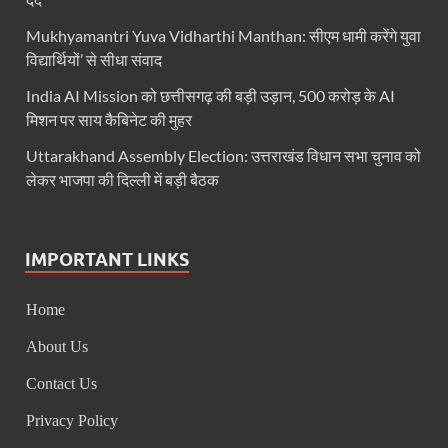
Bastar Mobile Network: बस्तर के कोंडापल्ली में पहली 
Mukhyamantri Yuva Vidharthi Manthan: सीएम धामी करेंगे युवा
Skill Development & Polytechnic Courses: हरियाणा की
विद्यार्थियों’ से सीधा संवाद
Haridwar Kumbh: हरिद्वार में होने वाले कुंभ को लेकर बोले 
India AI Mission को छत्तीसगढ़ की बड़ी उड़ान, 500 करोड़ के AI
मिशन पर साय कैबिनेट की मुहर
Air Fare Issue: इंडिगो संकट के बीच बढ़े हुए हवाई किराए
Uttarakhand Assembly Election: उत्तराखंड विधान सभा चुनाव को
UP Detention Centre: यूपी में घुसपैठ हूं पर बड़ी कार्रवाई 
लेकर भाजपा की दिल्ली में बड़ी बैठक
MP CP Joshi Meeting With Mandaviya: सांसद सीपी जोशी
UP BJP State President: उत्तरप्रदेश को जल्द मिलेगा प्
IMPORTANT LINKS
Navneet Sehgal Resignation: प्रसार भारती के अध्यक्ष
Home
Lok Sabha 5G Service: चित्तौडगढ़ सांसद सीपी जोशी ने लोकस
About Us
Chhattisgarh Naxal Operation: मुख्यमंत्री विष्णु देव साय
Contact Us
President Putin Delhi Visit: रूसी राष्ट्रपति Putin गुरुव
Privacy Policy
PM Kisan Yojana: पीएम-किसान योजना के अंतर्गत राजस्थान 