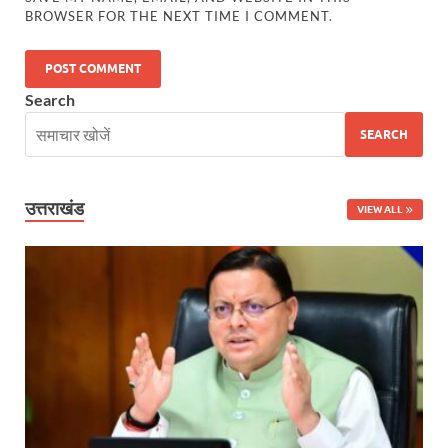
BROWSER FOR THE NEXT TIME I COMMENT.
Uttarakhand Government News: मुख्यमंत्री पुष्कर सिंह ध
Noida Engineer Case: एसआईटी गठन पर मृतक के पिता न
Search
BJP National President Nitin Nabin: निर्विरोध चुने गए 
SEARCH
New Jalpaiguri Railway Station: न्यू जलपाईगुड़ी रेलवे
Jagran Forum: जागरण फोरम पर सीएम पुष्कर सिंह धामी
उत्तराखंड
VIEW ALL
Uttar Pradesh Politics: मुक्त कंठ से यूपी को सराहा, कहा 
Vande Bharat Sleeper: देश को मिली पहली स्लीपर वन्दे भ
Vande Bharat Sleeper Update: वंदे भारत स्लीपर का कि
Uttarakhand Calender 2026: मुख्यमंत्री पुष्कर सिंह धाम
Start UP Summit: उद्यमिता, नवाचार और व्यापार हमारे संस्कार
Swami Vivekanand Jayanti: मुख्यमंत्री पुष्कर सिंह धामी 