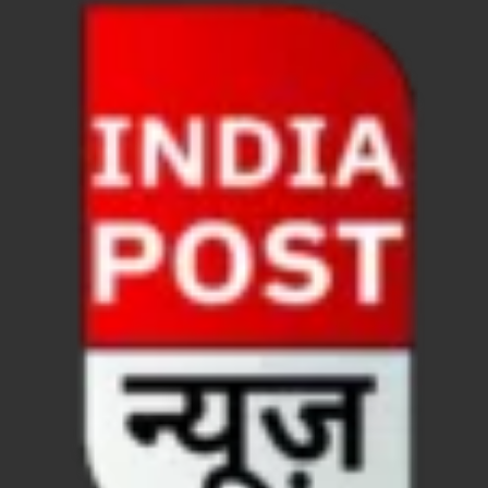
Chronic Kidney Disease: क्रोनिक किडनी डिजीज का मुका
Bihar NDA MP: बिहार एनडीए सांसदों ने बीजेपी राष्ट्रीय क
VB G Ram G Bill: बिल फाड़ना लोकतंत्र की हत्या – शिवर
Former DGP Prashant Kumar: उत्तर प्रदेश शिक्षा सेवा चय
Indian Railway New Policy: ट्रेन में भी एयरपोर्ट जैसा लग
Soil To Silk Exhibition: सॉइल टू सिल्क’ की अनूठी प्रदर्शन
GST Sudhar Book: सामाजिक न्याय, आर्थिक समानता और व
UP BJP State President: पंकज चौधरी बने उत्तर प्रदेश भा
BJP Working President Nitin Nabin: कौन है नितिन नवीन ज
Ummeed Portal: उम्मीद पोर्टल पर यूपी ने रचा इतिहास, ऑनल
दिल्ली में चमकेगा मध्यप्रदेश – संस्कृति, कला और परंपरा का