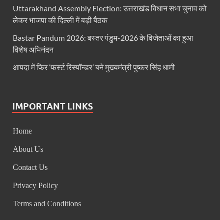
Haridwar Kumbh: हरिद्वार में होने वाले कुंभ को लेकर बोले 
Uttarakhand Assembly Election: उत्तराखंड विधान सभा चुनाव को
लेकर भाजपा की दिल्ली में बड़ी बैठक
Air Fare Issue: इंडिगो संकट के बीच बढ़े हुए हवाई किराए
Bastar Pandum 2026: बस्तर पंडुम-2026 के विजेताओं का हुआ
UP Detention Centre: यूपी में घुसपैठ हूं पर बड़ी कार्रवाई 
विशेष अभिनंदन
MP CP Joshi Meeting With Mandaviya: सांसद सीपी जोशी
आपदा में फिर ‘फर्स्ट रिस्पॉन्डर’ बने मुख्यमंत्री पुष्कर सिंह धामी
UP BJP State President: उत्तरप्रदेश को जल्द मिलेगा प्
Navneet Sehgal Resignation: प्रसार भारती के अध्यक्ष
IMPORTANT LINKS
Lok Sabha 5G Service: चित्तौडगढ़ सांसद सीपी जोशी ने लोकस
Home
Chhattisgarh Naxal Operation: मुख्यमंत्री विष्णु देव साय
About Us
President Putin Delhi Visit: रूसी राष्ट्रपति Putin गुरुव
Contact Us
PM Kisan Yojana: पीएम-किसान योजना के अंतर्गत राजस्थान 
Privacy Policy
RPI National Party: आरपीआई को जल्द ही मिलेगा राष्ट्रीय 
Terms and Conditions
Khadi Mahotsava: खादी महोत्सव में 3.20 करोड़ की रिकॉर्ड 