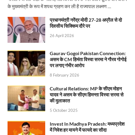
Uttarakhandi Song Launch: मुख्यमंत्री ने पैंली-पैंली ब
के मुख्यमंत्री के रूप में शपथ ग्रहण कर ली है राज्यपाल लक्ष्मण …
Uttarkhand Development Project: मुख्यमंत्री ने विभ
प्रधानमंत्री नरेंद्र मोदी 27-28 अप्रैल से दो
Aravalli Satyagraha Yatra: अरावली की रक्षा के लिए ‘अराव
दिवसीय सिक्किम दौरे पर
26 April 2026
Rhythm of the Universe: यशोभूमि में ‘रिदम ऑफ यूनिव
Voter Mapping: मतदाता मैपिंग आसान बनाने के लिए आपसी स
Gaurav Gogoi Pakistan Connection:
असम के CM हिमंता विस्वा सरमा ने गौरव गोगोई
PM Adarsh Gram Yojana: योगी सरकार का बड़ा कदम, अनुसू
पर लगाए गंभीर आरोप
Rabri Devi Residence: रात के अंधेरे में खाली होने लगा 
8 February 2026
Nainital Winter Carnival: मुख्यमंत्री पुष्कर सिंह धामी ने
Cultural Relations: MP के सीएम मोहन
यादव ने असम के सीएम हिमन्ता विस्वा सरमा से
Railway West Bengal Project: भारतीय रेलवे ने पश्चिम बंगा
की मुलाकात
PM Modi Lucknow Visit… जब मंच से पीएम मोदी ने की सीएम
5 October 2025
Nitin Nabin News: चुनाव में प्रचंड बहुमत में बीएलए 2 ने 
Invest In Madhya Pradesh: मध्यप्रदेश
में निवेश हर मायने में फायदे का सौदा
Northern Railway News: उत्तर रेलवे ने हिमाचल प्रदेश के 