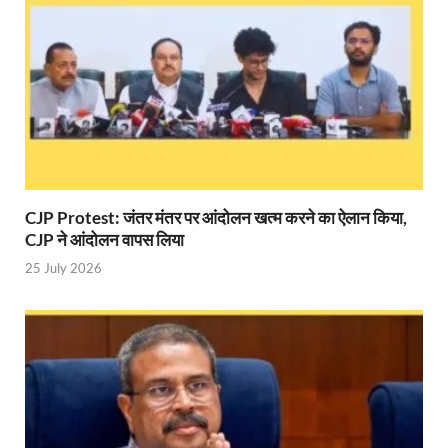
Indian Railway Action: भारतीय रेलवे की बड़ी करवाई, आ
NCBC Chairman: साध्वी निरंजन ज्योति बनी राष्ट्रीय पिछ
मिलावटखोरों पर और कसेगा सरकार का शिकंजा
Pateshvari Mata Darshan: मुख्यमंत्री ने किए मां पाटेश्व
She Leads Bharat: अंतर्राष्ट्रीय महिला दिवस 2026 के उपल
CJP Protest: जंतर मंतर पर आंदोलन खत्म करने का ऐलान किया,
Sabka Sath Sabka Vikas: प्रधानमंत्री नरेन्द्र मोदी 9 म
CJP ने आंदोलन वापस लिया
Holi Mahotsava: CM धामी ने कलश संगीत द्वारा आयोजित 
25 July 2026
Chhattisgarh Budget 2026-27: बस्तर के विकास का व्
First Cabinet Meeting In Seva Tirth: भारत की विकास यात्
Gomati River: गोमती को स्वच्छ बनाने के लिए आज जुटेंगे 
Railway Appointment Update: राजेश कुमार पांडे ने उत्तर 