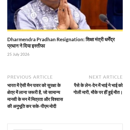
Shri Krishna Jaman bhumi: श्रीकृष्ण जन्मभूमि के लिए 
आईएसबीटी-मसूरी डायवर्जन कॉरिडोर का स्थलीय निरीक्षण
India AI Impact Summit 2026: एमआईबी का पवेलियन ‘इंडिया
Dharmendra Pradhan Resignation: शिक्षा मंत्री धर्मेंद्र
सीएम धामी हरिद्वार में एक्शन मोड में – चौपाल में सुनी समस्या
प्रधान ने दिया इस्तीफा
UP Budget 2026- 27: योगी सरकार का सेफ्टी, स्टेबिलिटी
25 July 2026
Bullet Train Project: मुंबई-अहमदाबाद बुलेट ट्रेन परियो
Vande Bharat Express Train: वंदे भारत जैसी सेमी-हाई स्प
PREVIOUS ARTICLE
NEXT ARTICLE
भारत में ऐसी मैन पावर को सुरक्षा के
पैसे के लेन-देन में भाई ने भाई को
UP Budget 2026: आवास एवं शहरी नियोजन के लिए 7,705 
क्षेत्र में लाना जरूरी है, जो सामान्य
गोली मारी, मौके पर हीं हुई मौत।
Guskhor Pandit: घूसखोर पंडत’ फिल्म के निर्देशक व 
मानवी के मन में मित्रता और विश्वास
की अनुभूति कर सके-पीएम मोदी
Union Budget Update: केंद्रीय बजट उत्तर प्रदेश के वि
Job Scheme For Youth: धामी सरकार ने प्रति माह औसत