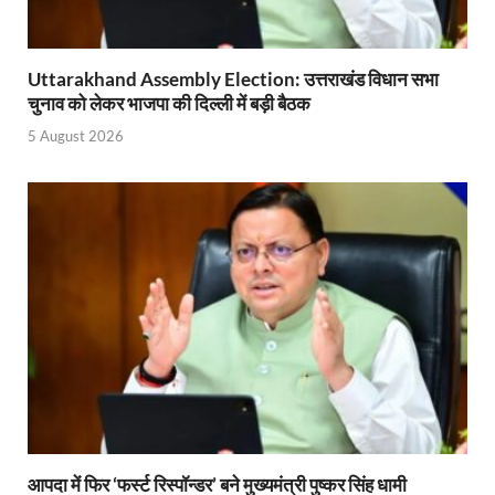
PM Modi Somnath Mandir: सोमनाथ में पीएम मोदी ने किय
Uttar Pradesh News: ‘आभार प्रधानमंत्री जी, डबल इंजन
Uttarakhand Assembly Election: उत्तराखंड विधान सभा
चुनाव को लेकर भाजपा की दिल्ली में बड़ी बैठक
UP AI App: सीएम योगी के मिशन को साकार कर रहा फतेहपुर,
5 August 2026
Ashwini Vaishnaw: औपनिवेशिक मानसिकता से रेलवे को पूर
Aadhaar gets a face: भारतीय विशिष्ट पहचान प्राधिकरण
AI Start-Ups: प्रधानमंत्री ने भारतीय एआई स्टार्टअप्स के
Hindi Salahkar Samiti: विधि एवं न्याय मंत्रालय विधायी 
PANKHUDI Portal: पंखुड़ी पोर्टल का शुभारंभ,जानें क्या 
Gram Panchayat Adhar: ग्राम पंचायतों में भी बनेगा आधार, 
Uttarakhand Young Leaders Dialogue: विकसित भारत के संक
Demand for Review of FRK Policy: ऍफ़आरके नीति पर प
आपदा में फिर ‘फर्स्ट रिस्पॉन्डर’ बने मुख्यमंत्री पुष्कर सिंह धामी