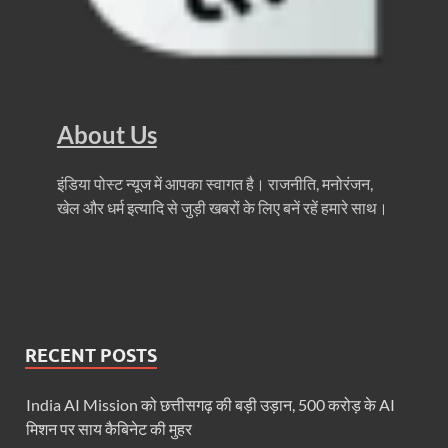
धरती का स्वास्थ्य सही रहेगा तभी बची रहेगी सृष्टिः योगी आदि
4 Years Achievements Of Uttarakhand Government: 
Jairam Ramesh On BJP: श्यामा प्रसाद मुखर्जी के मुस्लिम
About Us
AIIMS Rishikesh: केन्द्रीय स्वास्थ्य मंत्री जेपी नड्डा से स
Kashi Tamil Sangamm: भारत सरकार भाषाई पुनर्जागरण,संस्
इंडिया पोस्ट न्यूज में आपका स्वागत है। राजनीति, मनोरंजन,
खेल और धर्म इत्यादि से जुड़ी खबरों के लिए बनें रहें हमारे साथ।
Ayushman Yojana: मुख्यमंत्री ने 142 नवनियुक्त असिस्टेंट
Mutul Fund SIP: सिर्फ 2000 महीने जमा करके कैसे बन गए
Vande Matram In Parilament: वंदे मातरम पर संसद में होग
Manas Khand Mala Yojana: मुख्यमंत्री धामी ने किया 1
RECENT POSTS
Bastar Mobile Network: बस्तर के कोंडापल्ली में पहली 
India AI Mission को छत्तीसगढ़ की बड़ी उड़ान, 500 करोड़ के AI
Skill Development & Polytechnic Courses: हरियाणा की
मिशन पर साय कैबिनेट की मुहर