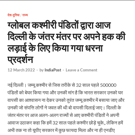
Uttarakhand Female Boxer: मुख्यमंत्री धामी से मिलीं अंतर
देश-दुनिया
/
राज्य
UP Kanwar Yatra: कांवड़ यात्रा से पहले सभी धार्मिक स्थलों प
ग्लोबल कश्मीरी पंडितों द्वारा आज
Bharat Tex 2026: टेक्सटाइल निवेश के प्रमुख गंतव्य के रूप
दिल्ली के जंतर मंतर पर अपने हक की
Shri Ram Mandir: श्रीराम मंदिर चढ़ावा चोरी के आरोपियो
लड़ाई के लिए किया गया धरना
CM Yogi Barabanki Visit: मुख्यमंत्री योगी आदित्यनाथ सोम
प्रदर्शन
The Kshitij Show: द क्षितिज शो में पहुंचे जुयाल और नि
12 March 2022
-
by
IndiaPost
-
Leave a Comment
Lok Sanvardhan Parva: देहरादून में मुख्यमंत्री पुष्कर सिंह ध
नई दिल्ली। जम्मू कश्मीर से जिस तरीके से 32 साल पहले 500000
West Bengal Rajya Sabha By-Election: चुनाव आयोग न
पंडितों को बेघर किया गया और उनकी मांग है कि भारत सरकार उनको घर
वापसी का आश्वासन ना देकर उनको तुरंत जम्मू कश्मीर में बसाया जाए और
Shri Kashi Vishwanath Mandir: उत्तरकाशी में CM पुष्कर सिं
उनकी जो संपत्ति लोगों ने जवत की थी बो वापसी दिलाई जाए। दिल्ली के
Dr.Teejan Bai: विश्वविख्यात पंडवानी गायिका, पद्म विभूष
जंतर मंतर पर आज अलग-अलग राज्यों से आए कश्मीरी पंडितों ने अपनी
आवाज उठाकर कहा कि हमें 32 साल पहले कश्मीर छोड़े चुके,, लेकिन हमें
Khatipura Mega Coach Care Terminal: खातीपुरा में 205
अभी तक ना तो यूपीए सरकार में कुछ फायदा मिला और ना ही एनडीए