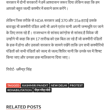
Sundarpura Railway Station: खाटू श्याम जी के भक्तो को
सरकार में दोनों सरकारों ने हमें आश्वासन जरूर दिया लेकिन कहा कि हम
आपको बहुत जल्दी कश्मीर में बसाने काम करेंगे।
Jan-Jan Ki Sarkar Abhiyan: 4 जुलाई से फिर शुरु होगा
लेकिन जिस तरीके से NDA सरकार आई 370 और 35a हटाई उसके
आ गई यूपी बीजेपी संगठन की लिस्ट, देखिए कौन-कौन है इस सूच
बावजूद भी कश्मीरी पंडित अभी भी अपने प्रांत यानी अपनी जन्मभूमि पर जाने
Chhattisgarh UCC: छत्तीसगढ़ में UCC का खाका तैयार करेग
के लिए तरस रहे हैं। राजस्थान से सांसद कांग्रेस से सांसद है विवेक जी
उन्होंने भी कहा कि हम 17 तारीख को एक बिल ला रहे हैं जो कश्मीरी पंडितों
राजमिस्त्री, किसान और शिक्षक परिवारों के बेटे यूपीएससी की र
के हक में होगा और उसको सरकार के सामने रखेंगे ताकि उन सभी कश्मीरियो
9New Sectoral Policy: 9 नई सेक्टोरल पॉलिसी, एक स्मार्ट न
पंडितों को सभी पंडितों को जल्द से जल्द शिविर यानी कि उनके घर में शिफ्ट
किया जाए और उनका हक मालिकाना दिया जाए।
संयुक्त निदेशक के एस चौहान ने मुख्यमंत्री को भेंट की अपनी 
रिपोर्ट- धर्मेन्द्र सिंह
New haryana Industrial Policy: मुख्यमंत्री नायब सिंह सै
Baster’s New Picture: बस्तर की नई तस्वीर: मैदान में ब
TAGGED
KASHMIRI PANDIT
NEW DELHI
PROTEST
पीएम मोदी के संबोधन की बड़ी बातें
REHABILITATION
पीएम नरेंद्र मोदी
Modern Composite Sleepers: एआई की मदद से ट्रैक क
RELATED POSTS
Char Dham Yatra Action Plan: चारधाम यात्रा-2026 को