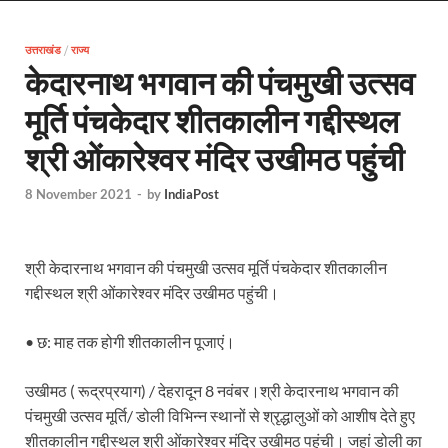
EV Charging Station: यूपी में 238 नए पब्लिक ईवी चार्जि
उत्तराखंड
/
राज्य
Pateshwari Drvi: मुख्यमंत्री योगी आदित्यनाथ ने किए मां पा
केदारनाथ भगवान की पंचमुखी उत्सव
Uttarakhand Female Boxer: मुख्यमंत्री धामी से मिलीं अंतर
मूर्ति पंचकेदार शीतकालीन गद्दीस्थल
UP Kanwar Yatra: कांवड़ यात्रा से पहले सभी धार्मिक स्थलों प
श्री ओंकारेश्वर मंदिर उखीमठ पहुंची
Bharat Tex 2026: टेक्सटाइल निवेश के प्रमुख गंतव्य के रूप
8 November 2021
-
by
IndiaPost
Shri Ram Mandir: श्रीराम मंदिर चढ़ावा चोरी के आरोपियो
CM Yogi Barabanki Visit: मुख्यमंत्री योगी आदित्यनाथ सोम
श्री केदारनाथ भगवान की पंचमुखी उत्सव मूर्ति पंचकेदार शीतकालीन
The Kshitij Show: द क्षितिज शो में पहुंचे जुयाल और नि
गद्दीस्थल श्री ओंकारेश्वर मंदिर उखीमठ पहुंची।
Lok Sanvardhan Parva: देहरादून में मुख्यमंत्री पुष्कर सिंह ध
• छ: माह तक होगी शीतकालीन पूजाएं।
West Bengal Rajya Sabha By-Election: चुनाव आयोग न
उखीमठ ( रूद्रप्रयाग) / देहरादून 8 नवंबर।श्री केदारनाथ भगवान की
Shri Kashi Vishwanath Mandir: उत्तरकाशी में CM पुष्कर सिं
पंचमुखी उत्सव मूर्ति/ डोली विभिन्न स्थानों से श्रृद्धालुओं को आशीष देते हुए
शीतकालीन गद्दीस्थल श्री ओंकारेश्वर मंदिर उखीमठ पहुंची। जहां डोली का