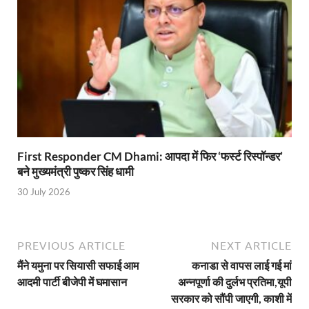
Union Budget Update: केंद्रीय बजट उत्तर प्रदेश के वि
Job Scheme For Youth: धामी सरकार ने प्रति माह औसत
YEIDA Emerges: यीडा बना मेडिकल डिवाइस मैन्युफैक्चरिंग
House of Himalayas: हाउस आफ हिमालयाज बिक्री का आंक
Star Infomatic: बजट 2026–27 से भारत की डिजिटल और व
Benefits of Peanuts: सर्दियों में कितनी मूंगफली एक दिन म
First Responder CM Dhami: आपदा में फिर ‘फर्स्ट रिस्पॉन्डर’
बने मुख्यमंत्री पुष्कर सिंह धामी
Sapne Me Aag Dekhna: सपने में आग देखना का मतलब क्य
30 July 2026
Budget Day: वित्त मंत्री निर्मला सीतारमण वाराणसी और पट
Budget 2026: वित्त मंत्री निर्मला सीतारमण पेश कर रही है 
PREVIOUS ARTICLE
NEXT ARTICLE
Ajit Pawar Death: महाराष्ट्र के उपमुख्यमंत्री अजित पवार 
मैंने यमुना पर सियासी सफाई आम
कनाडा से वापस लाई गई मां
आदमी पार्टी बीजेपी में घमासान
अन्नपूर्णा की दुर्लभ प्रतिमा,यूपी
भारत पर्व में उत्तराखण्ड की झांकी ‘आत्मनिर्भर उत्तराखण्ड’
सरकार को सौंपी जाएगी, काशी में