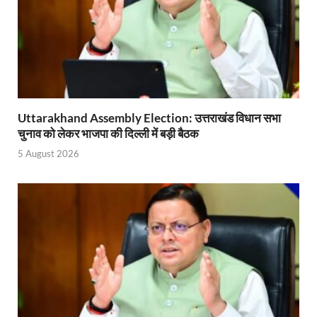
Start UP Summit: उद्यमिता, नवाचार और व्यापार हमारे संस्कार
Swami Vivekanand Jayanti: मुख्यमंत्री पुष्कर सिंह धामी 
PM Modi Somnath Mandir: सोमनाथ में पीएम मोदी ने किय
Uttar Pradesh News: ‘आभार प्रधानमंत्री जी, डबल इंजन
Uttarakhand Assembly Election: उत्तराखंड विधान सभा
चुनाव को लेकर भाजपा की दिल्ली में बड़ी बैठक
UP AI App: सीएम योगी के मिशन को साकार कर रहा फतेहपुर,
5 August 2026
Ashwini Vaishnaw: औपनिवेशिक मानसिकता से रेलवे को पूर
Aadhaar gets a face: भारतीय विशिष्ट पहचान प्राधिकरण
AI Start-Ups: प्रधानमंत्री ने भारतीय एआई स्टार्टअप्स के
Hindi Salahkar Samiti: विधि एवं न्याय मंत्रालय विधायी 
PANKHUDI Portal: पंखुड़ी पोर्टल का शुभारंभ,जानें क्या 
Gram Panchayat Adhar: ग्राम पंचायतों में भी बनेगा आधार, 