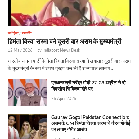
Shikayat Se Samadhan: एक ही मंच पर जनता को मिला 
CM Pushkar Singh Dhami: मुख्यमंत्री ने ‘जन-जन की सरक
Bullet Train Date: बुलेट ट्रेन की आ गई तारीख कब चलेगी र
नार्थ ईस्ट
/
राजनीति
हिमंता विस्वा सरमा बने दूसरी बार असम के मुख्यमंत्री
UP Police Recruitments: साल के आखिरी दिन युवाओं को य
12 May 2026
-
by
Indiapost News Desk
UP Tourism: योगी सरकार के प्रयास से सनातन का लौटा वैभव,
भारतीय जनता पार्टी के नेता हिमंता विस्वा सरमा ने लगातार दूसरी बार असम
Indian Railway Network: 2026 के लिए मंच तैयार करतीं
के मुख्यमंत्री के रूप में शपथ ग्रहण कर ली है राज्यपाल लक्ष्मण …
Severe cold wave: यूपी में 12वीं तक के सभी स्कूल 1 जनवर
प्रधानमंत्री नरेंद्र मोदी 27-28 अप्रैल से दो
दिवसीय सिक्किम दौरे पर
Ghoda Library Nainital: CM पुष्कर सिंह धामी ने घोड़ा ल
26 April 2026
Millets Organic Food Start UP : सीएम योगी की प्रेरणा से 
Kuldeep Singh Sengar: CJI की अध्यक्षता वाली बेंच कुलद
Gaurav Gogoi Pakistan Connection:
असम के CM हिमंता विस्वा सरमा ने गौरव गोगोई
Kunda Raja Bhaiya: राजा भैया को मिला 1.5 करोड का तोहफ
पर लगाए गंभीर आरोप