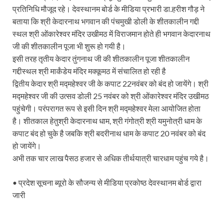
प्रतिनिधि मौजूद रहे। देवस्थानम बोर्ड के मीडिया प्रभारी डा.हरीश गौड़ ने
Modern Composite Sleepers: एआई की मदद से ट्रैक क
बताया कि श्री केदारनाथ भगवान की पंचमुखी डोली के शीतकालीन गद्दी
स्थल श्री ओंकारेश्वर मंदिर उखीमठ में विराजमान होते ही भगवान केदारनाथ
Char Dham Yatra Action Plan: चारधाम यात्रा-2026 को
जी की शीतकालीन पूजा भी शुरू हो गयी है।
Katra Banihal Special Train: कटरा – बनिहाल के बीच 
इसी तरह तृतीय केदार तुंगनाथ जी की शीतकालीन पूजा शीतकालीन
गद्दीस्थल श्री मार्कंडेय मंदिर मक्कूमठ में संचालित हो रही है
Aerial Survey: सीएम योगी के निर्देश पर उप मुख्यमंत्री व कृषि
द्वितीय केदार श्री मद्महेश्वर जी के कपाट 22नवंबर को बंद हो जायेंगे। श्री
मद्महेश्वर जी की उत्सव डोली 25 नवंबर को श्री ओंकारेश्वर मंदिर उखीमठ
Ancient Manuscripts: वैश्विक मंच तक पहुंचेगा भारतीय ज्ञ
पहुंचेगी। परंपरागत रूप से इसी दिन श्री मद्महेश्वर मेला आयोजित होता
Big Blueprint for Bastar: बस्तर के लिए बड़ा ब्लूप्रिंट: पी
है। शीतकाल हेतुश्री केदारनाथ धाम, श्री गंगोत्री श्री यमुनोत्री धाम के
कपाट बंद हो चुके है जबकि श्री बदरीनाथ धाम के कपाट 20 नवंबर को बंद
Bhartendu Natya Akadami: मुख्यमंत्री ने देखी ‘आनंद मठ
हो जायेंगे।
Women E Rickshaw Pilots: यूपी में तैयार हो रही महिला
अभी तक चार लाख पैसठ हजार से अधिक तीर्थयात्री चारधाम पहुंच गये है।
Mann Ki Baat: प्रधानमंत्री नरेंद्र मोदी ने देशवासियों को म
• प्रदेश सूचना ब्यूरो के सौजन्य से मीडिया प्रकोष्ठ देवस्थानम बोर्ड द्वारा
जारी
Jewar International Airport: यूपी में विकास अब घोषणा
UP Anganwadi: मुख्यमंत्री योगी आदित्यनाथ को आंगनवाड़ी 