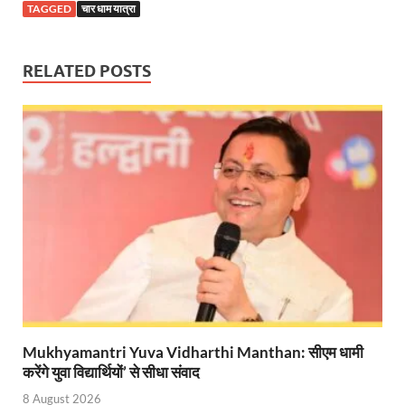
TAGGED
चार धाम यात्रा
Mandir Cluster Model: पुरा महादेव मंदिर का ‘मंदिर क्लस
MMMUT Girls Hostel: एमएमएमयूटी में साइबर फोरेंसिक रि
RELATED POSTS
Indian Railway Action: भारतीय रेलवे की बड़ी करवाई, आ
NCBC Chairman: साध्वी निरंजन ज्योति बनी राष्ट्रीय पिछ
मिलावटखोरों पर और कसेगा सरकार का शिकंजा
Pateshvari Mata Darshan: मुख्यमंत्री ने किए मां पाटेश्व
She Leads Bharat: अंतर्राष्ट्रीय महिला दिवस 2026 के उपल
Sabka Sath Sabka Vikas: प्रधानमंत्री नरेन्द्र मोदी 9 म
Holi Mahotsava: CM धामी ने कलश संगीत द्वारा आयोजित 
Chhattisgarh Budget 2026-27: बस्तर के विकास का व्
Mukhyamantri Yuva Vidharthi Manthan: सीएम धामी
करेंगे युवा विद्यार्थियों’ से सीधा संवाद
First Cabinet Meeting In Seva Tirth: भारत की विकास यात्
8 August 2026