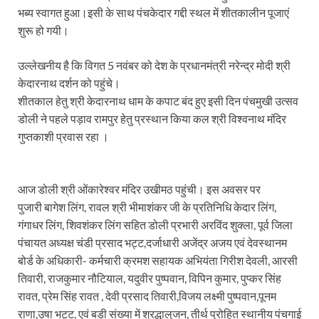
Dr.Teejan Bai: विश्वविख्यात पंडवानी गायिका, पद्म विभूष
भब्य स्वागत हुआ।इसी के साथ पंचकेदार गद्दी स्थल में शीतकालीन पूजाएं
शुरू हो गयी।
Khatipura Mega Coach Care Terminal: खातीपुरा में 205
Sundarpura Railway Station: खाटू श्याम जी के भक्तो को
उल्लेखनीय है कि विगत 5 नवंबर को देश के प्रधानमंत्री नरेन्द्र मोदी श्री
केदारनाथ दर्शन को पहुंचे‌।
Jan-Jan Ki Sarkar Abhiyan: 4 जुलाई से फिर शुरु होगा
शीतकाल हेतु श्री केदारनाथ धाम के कपाट बंद हुए इसी दिन पंचमुखी उत्सव
आ गई यूपी बीजेपी संगठन की लिस्ट, देखिए कौन-कौन है इस सूच
डोली ने पहले पड़ाव रामपुर हेतु प्रस्थान किया कल श्री विश्वनाथ मंदिर
गुप्तकाशी प्रवास रहा ।
Chhattisgarh UCC: छत्तीसगढ़ में UCC का खाका तैयार करेग
राजमिस्त्री, किसान और शिक्षक परिवारों के बेटे यूपीएससी की र
आज डोली श्री ओंकारेश्वर मंदिर उखीमठ पहुंची। इस अवसर पर
9New Sectoral Policy: 9 नई सेक्टोरल पॉलिसी, एक स्मार्ट न
पुजारी बागेश लिंग, रावल श्री भीमाशंकर जी के प्रतिनिधि केदार लिंग,
गंगाधर लिंग, शिवशंकर लिंग सहित डोली प्रभारी अरविंद शुक्ला, पूर्व जिला
संयुक्त निदेशक के एस चौहान ने मुख्यमंत्री को भेंट की अपनी 
पंचायत अध्यक्ष चंडी प्रसाद भट्ट,दर्जाधारी अजेंद्र अजय एवं देवस्थानम
New haryana Industrial Policy: मुख्यमंत्री नायब सिंह सै
बोर्ड के अधिकारी- कर्मचारी क्रमश सहायक अभियंता गिरीश देवली, आरसी
तिवारी, राजकुमार नौटियाल, यदुवीर पुष्पवान, विपिन कुमार, पुप्कर सिंह
Baster’s New Picture: बस्तर की नई तस्वीर: मैदान में ब
रावत, प्रेम सिंह रावत , देवी प्रसाद तिवारी,विजय लक्ष्मी पुष्पवान,पूनम
राणा,उषा भट्ट, एवं बड़ी संख्या में श्रद्धालुजन, तीर्थ पुरोहित स्थानीय पंचगाई
पीएम मोदी के संबोधन की बड़ी बातें