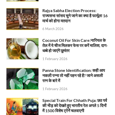
Nitin Nabin News: चुनाव में प्रचंड बहुमत में बीएलए 2 ने 
Rajya Sabha Election Process:
राज्यसभा सांसद चुने जाने का क्या है फार्मूला 16
Northern Railway News: उत्तर रेलवे ने हिमाचल प्रदेश के 
मार्च को होगा मतदान
6 March 2026
UP Rain Basera: योगी सरकार यात्रियों की सुरक्षा के लिए सतर
Nidhi Yojana: उत्तर प्रदेश में महिला उद्यमिता को मिला र
Coconut Oil For Skin Care:नारियल के
तेल में ये चीज मिलकर फेस पर करें मालिश, दाग-
Indramani Badoni Jayanti: उत्तराखंड के गांधी को सीएम
धब्बे हो जाएंगे छूमंतर
1 February 2026
CM Yogi meets Sify Chairman Raju Vegesna: मुख्यमंत्
Panna Stone Identification: कही आप
Nitin Nabin Bihar Visit: बिहार दौरे पर रहेंगे बीजेपी के क
नकली पन्ना तो नहीं पहन रहे है? जाने असली
रत्न के बारे में
Kisan Samman Diwas: किसान सम्मान दिवस’ मनाएगी य
1 February 2026
UP Vidhan Sabha Budget: योगी सरकार ने विधानसभा में
Special Train For Chhath Puja: छठ पर्व
UP Vidhan Sabha:देश में दो नमूने हैं, जब कोई चर्चा होती है
की भीड़ को देखते हुए भारतीय रेल अगले 5 दिनों
में 1500 विशेष ट्रेनें चलवाएगी
UP Rain Basera: ठंड में आने वाले फरियादियों के लिए रैनबसेर