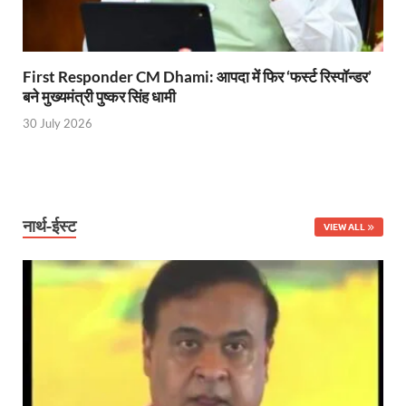
Uttarakhand Young Leaders Dialogue: विकसित भारत के संक
Demand for Review of FRK Policy: ऍफ़आरके नीति पर प
First Responder CM Dhami: आपदा में फिर ‘फर्स्ट रिस्पॉन्डर’
Ram Mandir Control Room: राम मंदिर की सुरक्षा को तै
बने मुख्यमंत्री पुष्कर सिंह धामी
30 July 2026
CM Dhami Meeting With Nitin Gadkari: बैठक में मुख्यम
Kalyan Singh Jayanti: अपने नाम को उत्तर प्रदेश के ‘कल्या
Kashi Volleyball Mahakumbh: काशी में होगा वॉलीबॉल 
नार्थ-ईस्ट
VIEW ALL
National Highway Project: मुख्यमंत्री राज्य की राष्ट्रीय र
Vande Bharat Sleeper Train: वंदे भारत स्लीपर ट्रेन क
Khelo India Tribes Games: देश में पहली बार हो रहे खेलो इ
CM Yogi Review Meeting: राजस्व के सभी मामलों का मेरिट
छत्तीसगढ़ को मिला खेलो इंडिया ट्राइबल गेम्स, 14 फरवरी 2026 