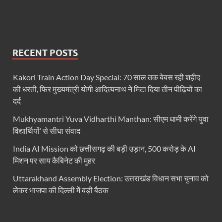
Ummeed Portal: उम्मीद पोर्टल पर यूपी ने रचा इतिहास, ऑनल
दिल्ली में चमकेगा मध्यप्रदेश – संस्कृति, कला और परंपरा का
धरती का स्वास्थ्य सही रहेगा तभी बची रहेगी सृष्टिः योगी आदि
RECENT POSTS
4 Years Achievements Of Uttarakhand Government: 
Kakori Train Action Day Special: 70 साल तक बेबस रही शहीद
Jairam Ramesh On BJP: श्यामा प्रसाद मुखर्जी के मुस्लिम
की धरती, फिर मुख्यमंत्री योगी आदित्यनाथ ने मिटा दिया तीन पीढ़ियों का
दर्द
AIIMS Rishikesh: केन्द्रीय स्वास्थ्य मंत्री जेपी नड्डा से स
Mukhyamantri Yuva Vidharthi Manthan: सीएम धामी करेंगे युवा
Kashi Tamil Sangamm: भारत सरकार भाषाई पुनर्जागरण,संस्
विद्यार्थियों’ से सीधा संवाद
Ayushman Yojana: मुख्यमंत्री ने 142 नवनियुक्त असिस्टेंट
India AI Mission को छत्तीसगढ़ की बड़ी उड़ान, 500 करोड़ के AI
मिशन पर साय कैबिनेट की मुहर
Mutul Fund SIP: सिर्फ 2000 महीने जमा करके कैसे बन गए
Uttarakhand Assembly Election: उत्तराखंड विधान सभा चुनाव को
Vande Matram In Parilament: वंदे मातरम पर संसद में होग
लेकर भाजपा की दिल्ली में बड़ी बैठक
Manas Khand Mala Yojana: मुख्यमंत्री धामी ने किया 1