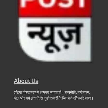
FSSAI: जांच में अंडे पूरी तरह सुरक्षित पाए गए: FSSAI अंडो
Anil Vij Statement: कांग्रेस का अविश्वास प्रस्ताव सदन मे
Chronic Kidney Disease: क्रोनिक किडनी डिजीज का मुका
Bihar NDA MP: बिहार एनडीए सांसदों ने बीजेपी राष्ट्रीय क
VB G Ram G Bill: बिल फाड़ना लोकतंत्र की हत्या – शिवर
Former DGP Prashant Kumar: उत्तर प्रदेश शिक्षा सेवा चय
Indian Railway New Policy: ट्रेन में भी एयरपोर्ट जैसा लग
Soil To Silk Exhibition: सॉइल टू सिल्क’ की अनूठी प्रदर्शन
About Us
GST Sudhar Book: सामाजिक न्याय, आर्थिक समानता और व
UP BJP State President: पंकज चौधरी बने उत्तर प्रदेश भा
इंडिया पोस्ट न्यूज में आपका स्वागत है। राजनीति, मनोरंजन,
खेल और धर्म इत्यादि से जुड़ी खबरों के लिए बनें रहें हमारे साथ।
BJP Working President Nitin Nabin: कौन है नितिन नवीन ज