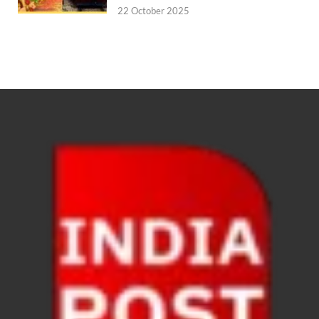
22 October 2025
FCI News: पहली बार फूड कॉर्पोरेशन ऑफ इंडिया (FCI) फूडग्र
Shakti Sadan Yojana: संकटग्रस्त महिलाओं के लिए सुरक्
UP Ayush App: योगी सरकार जल्द लांच करेगी आयुष एप, घर ब
CM Yogi Gift: मुख्यमंत्री योगी आदित्यनाथ ने लघु व सीमांत
River Drone Survey Model: सीएम योगी के रिवर ड्रोन सर
Yuwa Sahkar Sammelan: मुख्यमंत्री ने डीएम वाराणसी व
Delhi Air Pollution: फेफड़ों के लिए कितनी खतरनाक हुई
Save Aravali Movement: क्या है अरावली की नई परिभाषा
UP Cough Syrup Issue: कोडीन युक्त कफ सिरप मामले में
UP Road Safty: सड़क सुरक्षा के लिए मुख्यमंत्री का 4-ई मॉ
KP Maurya Statement: माफिया और समाजवादी पार्टी एक दूस