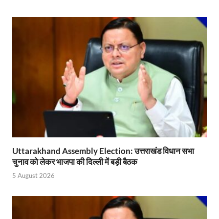
Gomati River: गोमती को स्वच्छ बनाने के लिए आज जुटेंगे 
Railway Appointment Update: राजेश कुमार पांडे ने उत्तर 
Shri Krishna Jaman bhumi: श्रीकृष्ण जन्मभूमि के लिए 
आईएसबीटी-मसूरी डायवर्जन कॉरिडोर का स्थलीय निरीक्षण
India AI Impact Summit 2026: एमआईबी का पवेलियन ‘इंडिया
सीएम धामी हरिद्वार में एक्शन मोड में – चौपाल में सुनी समस्या
UP Budget 2026- 27: योगी सरकार का सेफ्टी, स्टेबिलिटी
Bullet Train Project: मुंबई-अहमदाबाद बुलेट ट्रेन परियो
Uttarakhand Assembly Election: उत्तराखंड विधान सभा
चुनाव को लेकर भाजपा की दिल्ली में बड़ी बैठक
Vande Bharat Express Train: वंदे भारत जैसी सेमी-हाई स्प
5 August 2026
UP Budget 2026: आवास एवं शहरी नियोजन के लिए 7,705 
Guskhor Pandit: घूसखोर पंडत’ फिल्म के निर्देशक व 