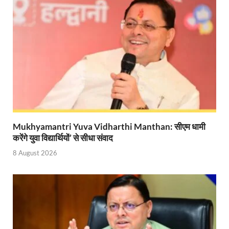
Nitin Nabin: राष्ट्रीय अध्यक्ष बनने के बाद नितिन नवीन प्रद
World Economic Forum: भारत की आर्थिक मजबूती के लिए महत
Uttarakhand Government News: मुख्यमंत्री पुष्कर सिंह ध
Noida Engineer Case: एसआईटी गठन पर मृतक के पिता न
BJP National President Nitin Nabin: निर्विरोध चुने गए 
New Jalpaiguri Railway Station: न्यू जलपाईगुड़ी रेलवे
Mukhyamantri Yuva Vidharthi Manthan: सीएम धामी
करेंगे युवा विद्यार्थियों’ से सीधा संवाद
Jagran Forum: जागरण फोरम पर सीएम पुष्कर सिंह धामी
8 August 2026
Uttar Pradesh Politics: मुक्त कंठ से यूपी को सराहा, कहा 
Vande Bharat Sleeper: देश को मिली पहली स्लीपर वन्दे भ
Vande Bharat Sleeper Update: वंदे भारत स्लीपर का कि
Uttarakhand Calender 2026: मुख्यमंत्री पुष्कर सिंह धाम