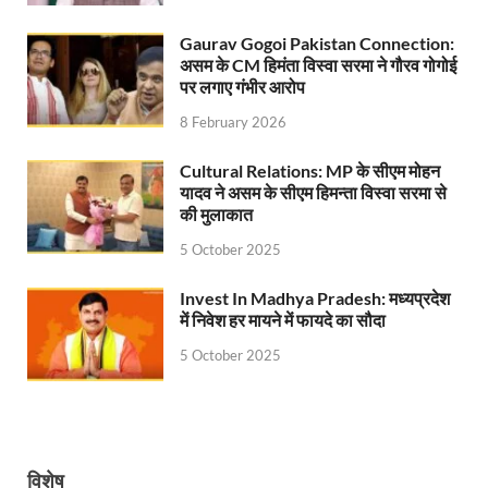
Uttarakhandi Song Launch: मुख्यमंत्री ने पैंली-पैंली ब
Gaurav Gogoi Pakistan Connection:
Uttarkhand Development Project: मुख्यमंत्री ने विभ
असम के CM हिमंता विस्वा सरमा ने गौरव गोगोई
पर लगाए गंभीर आरोप
Aravalli Satyagraha Yatra: अरावली की रक्षा के लिए ‘अराव
8 February 2026
Rhythm of the Universe: यशोभूमि में ‘रिदम ऑफ यूनिव
Cultural Relations: MP के सीएम मोहन
Voter Mapping: मतदाता मैपिंग आसान बनाने के लिए आपसी स
यादव ने असम के सीएम हिमन्ता विस्वा सरमा से
की मुलाकात
PM Adarsh Gram Yojana: योगी सरकार का बड़ा कदम, अनुसू
5 October 2025
Rabri Devi Residence: रात के अंधेरे में खाली होने लगा 
Invest In Madhya Pradesh: मध्यप्रदेश
Nainital Winter Carnival: मुख्यमंत्री पुष्कर सिंह धामी ने
में निवेश हर मायने में फायदे का सौदा
Railway West Bengal Project: भारतीय रेलवे ने पश्चिम बंगा
5 October 2025
PM Modi Lucknow Visit… जब मंच से पीएम मोदी ने की सीएम
Nitin Nabin News: चुनाव में प्रचंड बहुमत में बीएलए 2 ने 
विशेष
Northern Railway News: उत्तर रेलवे ने हिमाचल प्रदेश के 