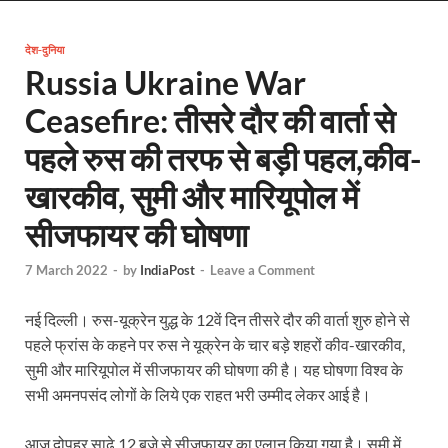
Uttarakhand Female Boxer: मुख्यमंत्री धामी से मिलीं अंतर
देश-दुनिया
UP Kanwar Yatra: कांवड़ यात्रा से पहले सभी धार्मिक स्थलों प
Russia Ukraine War
Bharat Tex 2026: टेक्सटाइल निवेश के प्रमुख गंतव्य के रूप
Ceasefire: तीसरे दौर की वार्ता से
Shri Ram Mandir: श्रीराम मंदिर चढ़ावा चोरी के आरोपियो
पहले रुस की तरफ से बड़ी पहल,कीव-
CM Yogi Barabanki Visit: मुख्यमंत्री योगी आदित्यनाथ सोम
खारकीव, सुमी और मारियूपोल में
The Kshitij Show: द क्षितिज शो में पहुंचे जुयाल और नि
सीजफायर की घोषणा
Lok Sanvardhan Parva: देहरादून में मुख्यमंत्री पुष्कर सिंह ध
7 March 2022
-
by
IndiaPost
-
Leave a Comment
West Bengal Rajya Sabha By-Election: चुनाव आयोग न
नई दिल्ली। रुस-यूक्रेन युद्ध के 12वें दिन तीसरे दौर की वार्ता शुरु होने से
Shri Kashi Vishwanath Mandir: उत्तरकाशी में CM पुष्कर सिं
पहले फ्रांस के कहने पर रुस ने यूक्रेन के चार बड़े शहरों कीव-खारकीव,
सुमी और मारियूपोल में सीजफायर की घोषणा की है। यह घोषणा विश्व के
Dr.Teejan Bai: विश्वविख्यात पंडवानी गायिका, पद्म विभूष
सभी अमनपसंद लोगों के लिये एक राहत भरी उम्मीद लेकर आई है।
Khatipura Mega Coach Care Terminal: खातीपुरा में 205
आज दोपहर साढ़े 12 बजे से सीजफायर का एलान किया गया है। सुमी में