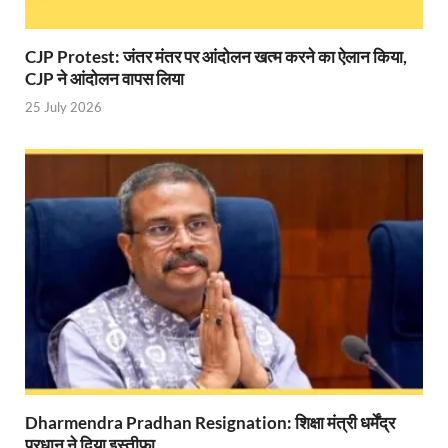
Indian Railway Action: भारतीय रेलवे की बड़ी करवाई, आ
CJP Protest: जंतर मंतर पर आंदोलन खत्म करने का ऐलान किया,
NCBC Chairman: साध्वी निरंजन ज्योति बनी राष्ट्रीय पिछ
CJP ने आंदोलन वापस लिया
मिलावटखोरों पर और कसेगा सरकार का शिकंजा
25 July 2026
Pateshvari Mata Darshan: मुख्यमंत्री ने किए मां पाटेश्व
She Leads Bharat: अंतर्राष्ट्रीय महिला दिवस 2026 के उपल
Sabka Sath Sabka Vikas: प्रधानमंत्री नरेन्द्र मोदी 9 म
Holi Mahotsava: CM धामी ने कलश संगीत द्वारा आयोजित 
Chhattisgarh Budget 2026-27: बस्तर के विकास का व्
First Cabinet Meeting In Seva Tirth: भारत की विकास यात्
Gomati River: गोमती को स्वच्छ बनाने के लिए आज जुटेंगे 
Dharmendra Pradhan Resignation: शिक्षा मंत्री धर्मेंद्र
Railway Appointment Update: राजेश कुमार पांडे ने उत्तर 
प्रधान ने दिया इस्तीफा