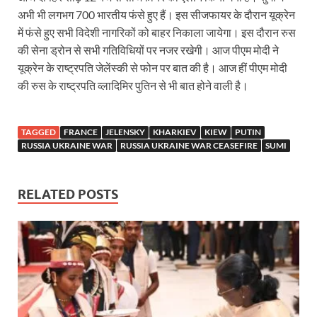
Sundarpura Railway Station: खाटू श्याम जी के भक्तो को
अभी भी लगभग 700 भारतीय फंसे हुए हैं। इस सीजफायर के दौरान यूक्रेन
Jan-Jan Ki Sarkar Abhiyan: 4 जुलाई से फिर शुरु होगा
में फंसे हुए सभी विदेशी नागरिकों को बाहर निकाला जायेगा। इस दौरान रुस
की सेना ड्रोन से सभी गतिविधियों पर नजर रखेगी। आज पीएम मोदी ने
आ गई यूपी बीजेपी संगठन की लिस्ट, देखिए कौन-कौन है इस सूच
यूक्रेन के राष्ट्रपति जेलेंस्की से फोन पर बात की है। आज हीं पीएम मोदी
की रुस के राष्ट्रपति व्लादिमिर पुतिन से भी बात होने वाली है।
Chhattisgarh UCC: छत्तीसगढ़ में UCC का खाका तैयार करेग
राजमिस्त्री, किसान और शिक्षक परिवारों के बेटे यूपीएससी की र
TAGGED
FRANCE
JELENSKY
KHARKIEV
KIEW
PUTIN
9New Sectoral Policy: 9 नई सेक्टोरल पॉलिसी, एक स्मार्ट न
RUSSIA UKRAINE WAR
RUSSIA UKRAINE WAR CEASEFIRE
SUMI
संयुक्त निदेशक के एस चौहान ने मुख्यमंत्री को भेंट की अपनी 
RELATED POSTS
New haryana Industrial Policy: मुख्यमंत्री नायब सिंह सै
Baster’s New Picture: बस्तर की नई तस्वीर: मैदान में ब
पीएम मोदी के संबोधन की बड़ी बातें
Modern Composite Sleepers: एआई की मदद से ट्रैक क
Char Dham Yatra Action Plan: चारधाम यात्रा-2026 को