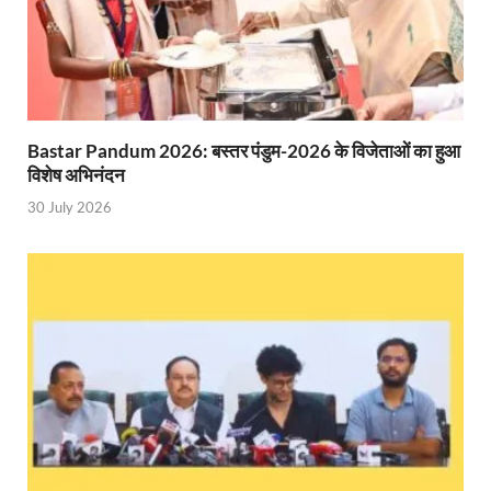
Katra Banihal Special Train: कटरा – बनिहाल के बीच 
Aerial Survey: सीएम योगी के निर्देश पर उप मुख्यमंत्री व कृषि
Ancient Manuscripts: वैश्विक मंच तक पहुंचेगा भारतीय ज्ञ
Bastar Pandum 2026: बस्तर पंडुम-2026 के विजेताओं का हुआ
Big Blueprint for Bastar: बस्तर के लिए बड़ा ब्लूप्रिंट: पी
विशेष अभिनंदन
30 July 2026
Bhartendu Natya Akadami: मुख्यमंत्री ने देखी ‘आनंद मठ
Women E Rickshaw Pilots: यूपी में तैयार हो रही महिला
Mann Ki Baat: प्रधानमंत्री नरेंद्र मोदी ने देशवासियों को म
Jewar International Airport: यूपी में विकास अब घोषणा
UP Anganwadi: मुख्यमंत्री योगी आदित्यनाथ को आंगनवाड़ी 
Mandir Cluster Model: पुरा महादेव मंदिर का ‘मंदिर क्लस
MMMUT Girls Hostel: एमएमएमयूटी में साइबर फोरेंसिक रि