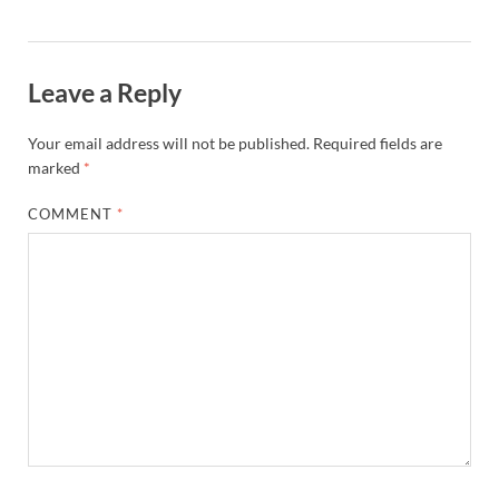
YEIDA Emerges: यीडा बना मेडिकल डिवाइस मैन्युफैक्चरिंग
House of Himalayas: हाउस आफ हिमालयाज बिक्री का आंक
Leave a Reply
Star Infomatic: बजट 2026–27 से भारत की डिजिटल और व
Your email address will not be published.
Required fields are
Benefits of Peanuts: सर्दियों में कितनी मूंगफली एक दिन म
marked
*
Sapne Me Aag Dekhna: सपने में आग देखना का मतलब क्य
COMMENT
*
Budget Day: वित्त मंत्री निर्मला सीतारमण वाराणसी और पट
Budget 2026: वित्त मंत्री निर्मला सीतारमण पेश कर रही है 
Ajit Pawar Death: महाराष्ट्र के उपमुख्यमंत्री अजित पवार 
भारत पर्व में उत्तराखण्ड की झांकी ‘आत्मनिर्भर उत्तराखण्ड’
Bastar Story: बस्तर में लोकतंत्र की नई सुबह 47 गांवों मे
UP Deputy CM KP Maurya: प्रयागराज पहुंचे डिप्टी सीए