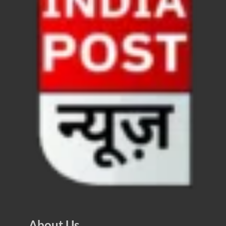
Chronic Kidney Disease: क्रोनिक किडनी डिजीज का मुका
Bihar NDA MP: बिहार एनडीए सांसदों ने बीजेपी राष्ट्रीय क
VB G Ram G Bill: बिल फाड़ना लोकतंत्र की हत्या – शिवर
Former DGP Prashant Kumar: उत्तर प्रदेश शिक्षा सेवा चय
Indian Railway New Policy: ट्रेन में भी एयरपोर्ट जैसा लग
Soil To Silk Exhibition: सॉइल टू सिल्क’ की अनूठी प्रदर्शन
GST Sudhar Book: सामाजिक न्याय, आर्थिक समानता और व
UP BJP State President: पंकज चौधरी बने उत्तर प्रदेश भा
BJP Working President Nitin Nabin: कौन है नितिन नवीन ज
Ummeed Portal: उम्मीद पोर्टल पर यूपी ने रचा इतिहास, ऑनल
दिल्ली में चमकेगा मध्यप्रदेश – संस्कृति, कला और परंपरा का
About Us