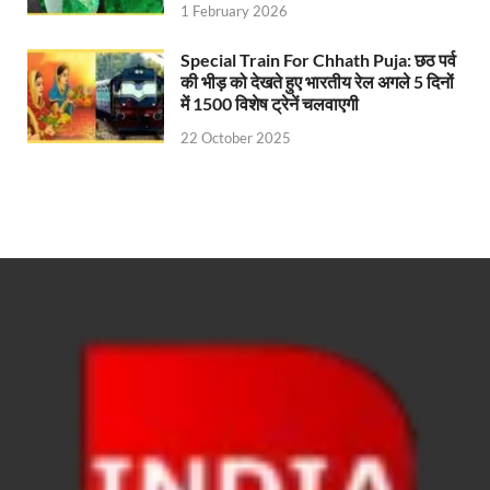
1 February 2026
UP Ayush App: योगी सरकार जल्द लांच करेगी आयुष एप, घर ब
Special Train For Chhath Puja: छठ पर्व
CM Yogi Gift: मुख्यमंत्री योगी आदित्यनाथ ने लघु व सीमांत
की भीड़ को देखते हुए भारतीय रेल अगले 5 दिनों
में 1500 विशेष ट्रेनें चलवाएगी
River Drone Survey Model: सीएम योगी के रिवर ड्रोन सर
22 October 2025
Yuwa Sahkar Sammelan: मुख्यमंत्री ने डीएम वाराणसी व
Delhi Air Pollution: फेफड़ों के लिए कितनी खतरनाक हुई
Save Aravali Movement: क्या है अरावली की नई परिभाषा
UP Cough Syrup Issue: कोडीन युक्त कफ सिरप मामले में
UP Road Safty: सड़क सुरक्षा के लिए मुख्यमंत्री का 4-ई मॉ
KP Maurya Statement: माफिया और समाजवादी पार्टी एक दूस
FSSAI: जांच में अंडे पूरी तरह सुरक्षित पाए गए: FSSAI अंडो
Anil Vij Statement: कांग्रेस का अविश्वास प्रस्ताव सदन मे