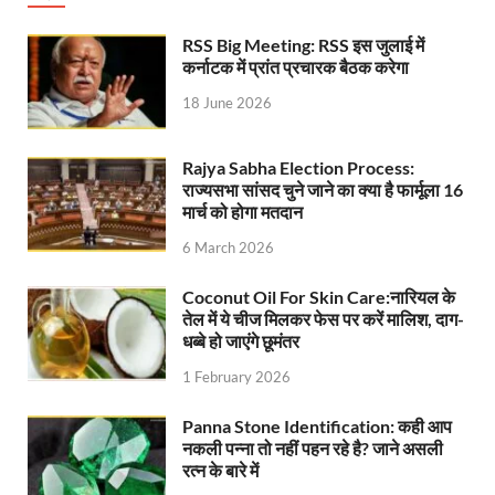
UP Rain Basera: योगी सरकार यात्रियों की सुरक्षा के लिए सतर
RSS Big Meeting: RSS इस जुलाई में
कर्नाटक में प्रांत प्रचारक बैठक करेगा
Nidhi Yojana: उत्तर प्रदेश में महिला उद्यमिता को मिला र
18 June 2026
Indramani Badoni Jayanti: उत्तराखंड के गांधी को सीएम
Rajya Sabha Election Process:
CM Yogi meets Sify Chairman Raju Vegesna: मुख्यमंत्
राज्यसभा सांसद चुने जाने का क्या है फार्मूला 16
मार्च को होगा मतदान
Nitin Nabin Bihar Visit: बिहार दौरे पर रहेंगे बीजेपी के क
6 March 2026
Kisan Samman Diwas: किसान सम्मान दिवस’ मनाएगी य
Coconut Oil For Skin Care:नारियल के
UP Vidhan Sabha Budget: योगी सरकार ने विधानसभा में
तेल में ये चीज मिलकर फेस पर करें मालिश, दाग-
धब्बे हो जाएंगे छूमंतर
UP Vidhan Sabha:देश में दो नमूने हैं, जब कोई चर्चा होती है
1 February 2026
UP Rain Basera: ठंड में आने वाले फरियादियों के लिए रैनबसेर
Panna Stone Identification: कही आप
FCI News: पहली बार फूड कॉर्पोरेशन ऑफ इंडिया (FCI) फूडग्र
नकली पन्ना तो नहीं पहन रहे है? जाने असली
रत्न के बारे में
Shakti Sadan Yojana: संकटग्रस्त महिलाओं के लिए सुरक्