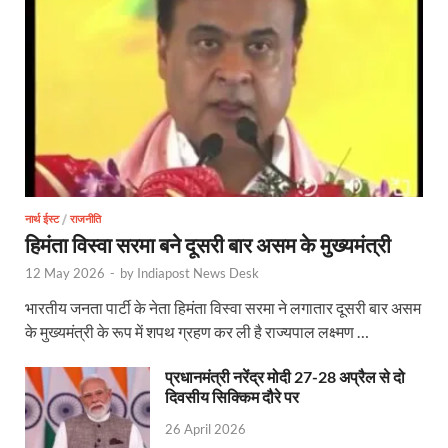
Bullet Train Date: बुलेट ट्रेन की आ गई तारीख कब चलेगी र
UP Police Recruitments: साल के आखिरी दिन युवाओं को य
UP Tourism: योगी सरकार के प्रयास से सनातन का लौटा वैभव,
Indian Railway Network: 2026 के लिए मंच तैयार करतीं
Severe cold wave: यूपी में 12वीं तक के सभी स्कूल 1 जनवर
Ghoda Library Nainital: CM पुष्कर सिंह धामी ने घोड़ा ल
नार्थ ईस्ट
/
राजनीति
हिमंता विस्वा सरमा बने दूसरी बार असम के मुख्यमंत्री
Millets Organic Food Start UP : सीएम योगी की प्रेरणा से 
12 May 2026
-
by
Indiapost News Desk
Kuldeep Singh Sengar: CJI की अध्यक्षता वाली बेंच कुलद
भारतीय जनता पार्टी के नेता हिमंता विस्वा सरमा ने लगातार दूसरी बार असम
के मुख्यमंत्री के रूप में शपथ ग्रहण कर ली है राज्यपाल लक्ष्मण …
Kunda Raja Bhaiya: राजा भैया को मिला 1.5 करोड का तोहफ
Jan-Jan Ki Sarkar: धामी मॉडल ने शासन को जनता के द्वार 
प्रधानमंत्री नरेंद्र मोदी 27-28 अप्रैल से दो
दिवसीय सिक्किम दौरे पर
Ankita Bhandari Case: अंकिता भंडारी केस से संबंधित सोशल
26 April 2026