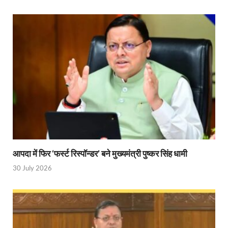
PM Modi Somnath Mandir: सोमनाथ में पीएम मोदी ने किय
Uttar Pradesh News: ‘आभार प्रधानमंत्री जी, डबल इंजन
UP AI App: सीएम योगी के मिशन को साकार कर रहा फतेहपुर,
Ashwini Vaishnaw: औपनिवेशिक मानसिकता से रेलवे को पूर
Aadhaar gets a face: भारतीय विशिष्ट पहचान प्राधिकरण
AI Start-Ups: प्रधानमंत्री ने भारतीय एआई स्टार्टअप्स के
Hindi Salahkar Samiti: विधि एवं न्याय मंत्रालय विधायी 
आपदा में फिर ‘फर्स्ट रिस्पॉन्डर’ बने मुख्यमंत्री पुष्कर सिंह धामी
PANKHUDI Portal: पंखुड़ी पोर्टल का शुभारंभ,जानें क्या 
30 July 2026
Gram Panchayat Adhar: ग्राम पंचायतों में भी बनेगा आधार, 
Uttarakhand Young Leaders Dialogue: विकसित भारत के संक
Demand for Review of FRK Policy: ऍफ़आरके नीति पर प