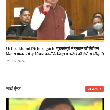
Ram Mandir Control Room: राम मंदिर की सुरक्षा को तै
CM Dhami Meeting With Nitin Gadkari: बैठक में मुख्यम
Kalyan Singh Jayanti: अपने नाम को उत्तर प्रदेश के ‘कल्या
Kashi Volleyball Mahakumbh: काशी में होगा वॉलीबॉल 
National Highway Project: मुख्यमंत्री राज्य की राष्ट्रीय र
Uttarakhand Pithoragarh: मुख्यमंत्री ने प्रदान की विभिन्न
विकास योजनाओं एवं निर्माण कार्यों के लिए 14 करोड़ की वित्तीय स्वीकृति
Vande Bharat Sleeper Train: वंदे भारत स्लीपर ट्रेन क
29 July 2026
Khelo India Tribes Games: देश में पहली बार हो रहे खेलो इ
CM Yogi Review Meeting: राजस्व के सभी मामलों का मेरिट
छत्तीसगढ़ को मिला खेलो इंडिया ट्राइबल गेम्स, 14 फरवरी 2026 
नार्थ-ईस्ट
VIEW ALL
Shikayat Se Samadhan: एक ही मंच पर जनता को मिला 
CM Pushkar Singh Dhami: मुख्यमंत्री ने ‘जन-जन की सरक