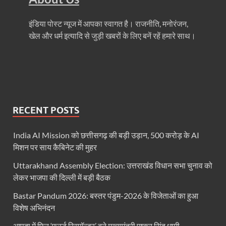
धरती का स्वास्थ्य सही रहेगा तभी बची रहेगी सृष्टिः योगी आदि
इंडिया पोस्ट न्यूज में आपका स्वागत है। राजनीति, मनोरंजन,
4 Years Achievements Of Uttarakhand Government: 
खेल और धर्म इत्यादि से जुड़ी खबरों के लिए बनें रहें हमारे साथ।
Jairam Ramesh On BJP: श्यामा प्रसाद मुखर्जी के मुस्लिम
AIIMS Rishikesh: केन्द्रीय स्वास्थ्य मंत्री जेपी नड्डा से स
Kashi Tamil Sangamm: भारत सरकार भाषाई पुनर्जागरण,संस्
Ayushman Yojana: मुख्यमंत्री ने 142 नवनियुक्त असिस्टेंट
RECENT POSTS
Mutul Fund SIP: सिर्फ 2000 महीने जमा करके कैसे बन गए
India AI Mission को छत्तीसगढ़ की बड़ी उड़ान, 500 करोड़ के AI
मिशन पर साय कैबिनेट की मुहर
Vande Matram In Parilament: वंदे मातरम पर संसद में होग
Uttarakhand Assembly Election: उत्तराखंड विधान सभा चुनाव को
Manas Khand Mala Yojana: मुख्यमंत्री धामी ने किया 1
लेकर भाजपा की दिल्ली में बड़ी बैठक
Bastar Mobile Network: बस्तर के कोंडापल्ली में पहली 
Bastar Pandum 2026: बस्तर पंडुम-2026 के विजेताओं का हुआ
विशेष अभिनंदन
Skill Development & Polytechnic Courses: हरियाणा की
आपदा में फिर ‘फर्स्ट रिस्पॉन्डर’ बने मुख्यमंत्री पुष्कर सिंह धामी