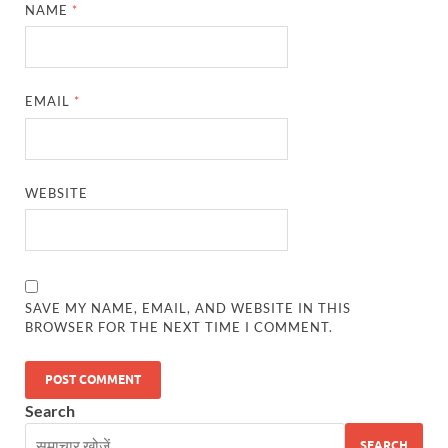
UP Diwas Program: विकसित भारत-विकसित उत्तर प्रदेश ’
NAME
*
Uttarakhand Uniform Scam: वर्दी घोटाले में सीएम धामी
Kapil Dev Agarwal: यूपी सरकार के मंत्री कपिल देव ने अ
EMAIL
*
Uttarakhand Tableau: भारत पर्व पर प्रदर्शित होगी “आत्मन
NFPRC Workshop: एन.एफ.पी.आर.सी द्वारा सांसदों एवं विधा
WEBSITE
UP tableau Kartavya Path: कर्तव्य पथ पर नजर आएगी बुं
PM Gram Sadak Yojana: प्रधानमंत्री ग्राम सड़क योजना में
PM Gram Sadak Yojana: प्रधानमंत्री ग्राम सड़क योजना में
SAVE MY NAME, EMAIL, AND WEBSITE IN THIS
Manrega Protest: मनरेगा कानून को खत्म किए जाने के विरोध में
BROWSER FOR THE NEXT TIME I COMMENT.
UP Kaushal Disha: कौशल दिशा पोर्टल से ग्रामीण युवाओं क
Nitin Nabin: राष्ट्रीय अध्यक्ष बनने के बाद नितिन नवीन प्रद
Search
World Economic Forum: भारत की आर्थिक मजबूती के लिए महत
SEARCH