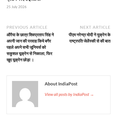
Shri Krishna Jaman bhumi: श्रीकृष्ण जन्मभूमि के लिए 
25 July 2026
आईएसबीटी-मसूरी डायवर्जन कॉरिडोर का स्थलीय निरीक्षण
India AI Impact Summit 2026: एमआईबी का पवेलियन ‘इंडिया
PREVIOUS ARTICLE
NEXT ARTICLE
औरैया के छात्र शिवप्रताप सिंह ने
पीएम नरेन्द्र मोदी ने युक्रेन के
सीएम धामी हरिद्वार में एक्शन मोड में – चौपाल में सुनी समस्या
अपनी जान की परवाह किये बगैर
राष्ट्रपति जेलेंस्की से की बात
पहले अपने सभी जूनियर्स को
UP Budget 2026- 27: योगी सरकार का सेफ्टी, स्टेबिलिटी
सकुशल यूक्रेन से निकाला, फिर
Bullet Train Project: मुंबई-अहमदाबाद बुलेट ट्रेन परियो
खुद यूक्रेन छोड़ा ।
Vande Bharat Express Train: वंदे भारत जैसी सेमी-हाई स्प
UP Budget 2026: आवास एवं शहरी नियोजन के लिए 7,705 
About IndiaPost
Guskhor Pandit: घूसखोर पंडत’ फिल्म के निर्देशक व 
View all posts by IndiaPost →
Union Budget Update: केंद्रीय बजट उत्तर प्रदेश के वि
Job Scheme For Youth: धामी सरकार ने प्रति माह औसत