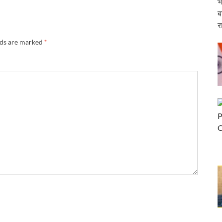
भ
ब
ईआरसीटीसी पर जुर्माना ठोका
र
ड़ा आयोग की अध्यक्ष
lds are marked
*
री के दर्शन-पूजन
क्ष्य में कर्तव्य पथ पर ‘शक्ति वॉक’ का आयोजन किया गया
ार्च को “सबका साथ सबका विकास – जनता की आकांक्षाओं को पूरा करना” विषय पर बजट के बाद आय
होली महोत्सव का शुभारंभ किया
यापक रोडमैप तैयार
रा में एक नया आरंभ,‘सेवा तीर्थ’ में प्रथम कैबिनेट बैठक
दिग्गज
रेलवे के महाप्रबंधक के रूप में कार्यभार संभाला