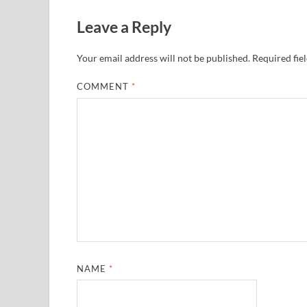
Indian Railway Action: भारतीय रेलवे की बड़ी करवाई, आ
Leave a Reply
NCBC Chairman: साध्वी निरंजन ज्योति बनी राष्ट्रीय पिछ
Your email address will not be published.
Required fie
मिलावटखोरों पर और कसेगा सरकार का शिकंजा
COMMENT
*
Pateshvari Mata Darshan: मुख्यमंत्री ने किए मां पाटेश्व
She Leads Bharat: अंतर्राष्ट्रीय महिला दिवस 2026 के उपल
Sabka Sath Sabka Vikas: प्रधानमंत्री नरेन्द्र मोदी 9 म
Holi Mahotsava: CM धामी ने कलश संगीत द्वारा आयोजित 
Chhattisgarh Budget 2026-27: बस्तर के विकास का व्
First Cabinet Meeting In Seva Tirth: भारत की विकास यात्
Gomati River: गोमती को स्वच्छ बनाने के लिए आज जुटेंगे 
NAME
*
Railway Appointment Update: राजेश कुमार पांडे ने उत्तर 