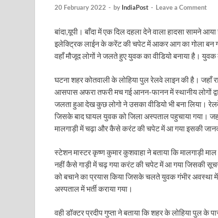
Uttarakhand Female Boxer: मुख्यमंत्री धामी से मिलीं अंतर
20 February 2022
-
by
IndiaPost
-
Leave a Comment
UP Kanwar Yatra: कांवड़ यात्रा से पहले सभी धार्मिक स्थलों प
बांदा,यूपी। बाँदा में एक दिल दहला देने वाला हादसा सामने आया
इलेक्ट्रिक लाईन के करेंट की चपेट में आकर आग का गोला बन
Bharat Tex 2026: टेक्सटाइल निवेश के प्रमुख गंतव्य के रूप
वहाँ मौजूद लोगों ने जलते हुए युवक का वीडियो बनाया है। युव
Shri Ram Mandir: श्रीराम मंदिर चढ़ावा चोरी के आरोपियो
घटना शहर कोतवाली के लोहिया पुल रेलवे लाइन की है। जहाँ र
CM Yogi Barabanki Visit: मुख्यमंत्री योगी आदित्यनाथ सोम
आसपास अफरा तफरी मच गई आनन-फानन में स्थानीय लोगों द्वारा
The Kshitij Show: द क्षितिज शो में पहुंचे जुयाल और नि
जलता हुआ देख कुछ लोगो ने उसका वीडियो भी बना लिया। रेलवे
जिसके बाद घायल युवक को जिला अस्पताल पहुचाया गया। जहाँ उस
Lok Sanvardhan Parva: देहरादून में मुख्यमंत्री पुष्कर सिंह ध
मालगाड़ी में चढ़ा और कैसे करंट की चपेट में आ गया इसकी जानक
West Bengal Rajya Sabha By-Election: चुनाव आयोग न
स्टेशन मास्टर कृष्ण कुमार कुशवाहा ने बताया कि मालगाड़ी माल 
Shri Kashi Vishwanath Mandir: उत्तरकाशी में CM पुष्कर सिं
नहीं कैसे गाड़ी में चढ़ गया करंट की चपेट में आ गया जिसकी सूचन
को बचाने का प्रयास किया जिसके चलते युवक गंभीर अवस्था में
Dr.Teejan Bai: विश्वविख्यात पंडवानी गायिका, पद्म विभूष
अस्पताल में भर्ती कराया गया।
Khatipura Mega Coach Care Terminal: खातीपुरा में 205
वही डॉक्टर प्रदीप गुप्ता ने बताया कि शहर के लोहिया पुल के 