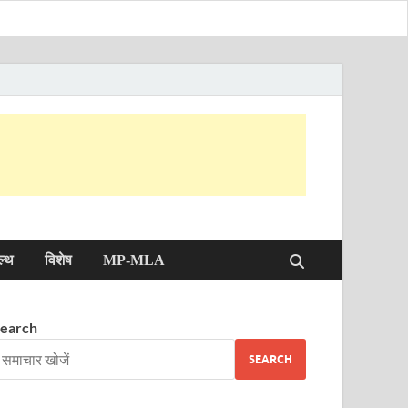
ल्थ
विशेष
MP-MLA
earch
SEARCH