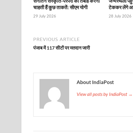
सनातन संस्कृति-परंपरा को तबाह करना
जन्मस्थली पहुं
चाहती हैं कुछ ताकतें: सीएम योगी
टेककर लेंगे आ
Katra Banihal Special Train: कटरा – बनिहाल के बीच 
29 July 2026
28 July 2026
Aerial Survey: सीएम योगी के निर्देश पर उप मुख्यमंत्री व कृषि
Ancient Manuscripts: वैश्विक मंच तक पहुंचेगा भारतीय ज्ञ
PREVIOUS ARTICLE
Big Blueprint for Bastar: बस्तर के लिए बड़ा ब्लूप्रिंट: पी
पंजाब में 117 सीटों पर मतदान जारी
Bhartendu Natya Akadami: मुख्यमंत्री ने देखी ‘आनंद मठ
Women E Rickshaw Pilots: यूपी में तैयार हो रही महिला
About IndiaPost
Mann Ki Baat: प्रधानमंत्री नरेंद्र मोदी ने देशवासियों को म
View all posts by IndiaPost →
Jewar International Airport: यूपी में विकास अब घोषणा
UP Anganwadi: मुख्यमंत्री योगी आदित्यनाथ को आंगनवाड़ी 
Mandir Cluster Model: पुरा महादेव मंदिर का ‘मंदिर क्लस
MMMUT Girls Hostel: एमएमएमयूटी में साइबर फोरेंसिक रि