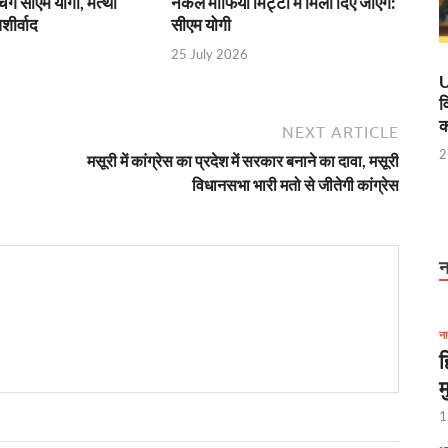
चेंगे सीएम योगी, मत्था
नकल माफिया मिट्टी में मिला दिए जाएंगे:
शीर्वाद
सीएम योगी
विशेष अनारक्षित ट्रेन का सफल संचालन
25 July 2026
 मंत्री ने किया हवाई सर्वे
U
व
ान, कानपुर की प्राचीन पांडुलिपियां होंगी डिजिटल
क
NEXT ARTICLE
2
एम और गृह मंत्री को प्रेजेंटेशन देंगे सीएम साय
मसूरी में कांग्रेस का प्रदेश में सरकार बनाने का दावा, मसूरी
विधानसभा भारी मतो से जीतेगी कांग्रेस
’ की नाट्य प्रस्तुति
 ई रिक्शा पायलटों की फौज
न
ूल मंत्र दिया कि “जो खेलेगा वो खिलेगा: मंत्री अनिल विज
 नहीं बल्कि परिणाम है, नोएडा इंटरनेशनल एयरपोर्ट साबित हुआ सफल उदाहरण
ना
कार्यकर्ताओं, सहायिकाओं और मुख्य सेविकाओं को देंगे कई सौगात
ह
म
्टर मॉडल’ बना मिसाल, आस्था- अर्थव्यवस्था और पर्यावरण संरक्षण का अनूठा संगम
1
सर्च लैब सीएम योगी ने किया उद्घाटन