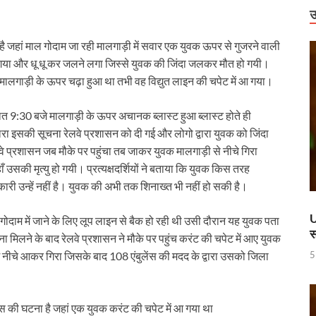
राष्ट्रीय स्तर पर पदक जीतने वाली उत्तराखंड की महिला मुक्केबाज, मुख्यमंत्री ने किया सम्मा
उ
र होंगे विद्युत सुरक्षा के विशेष इंतजाम
 है जहां माल गोदाम जा रही मालगाड़ी में सवार एक युवक ऊपर से गुजरने वाली
 गया और धू धू कर जलने लगा जिस्से युवक की जिंदा जलकर मौत हो गयी।
 में उभरा उत्तर प्रदेश
क मालगाड़ी के ऊपर चढ़ा हुआ था तभी वह विद्युत लाइन की चपेट में आ गया।
ं को वीआईपी सुविधा मिलने की खबरों का जेल प्रशासन ने किया खंडन
ात 9:30 बजे मालगाड़ी के ऊपर अचानक ब्लास्ट हुआ ब्लास्ट होते ही
वार को बाराबंकी दौरे पर रहेंगे, विकास परियोजनाओं की देंगे सौगात
 इसकी सूचना रेलवे प्रशासन को दी गई और लोगो द्वारा युवक को जिंदा
हारिका NM
 प्रशासन जब मौके पर पहुंचा तब जाकर युवक मालगाड़ी से नीचे गिरा
की मृत्यु हो गयी। प्रत्यक्षदर्शियों ने बताया कि युवक किस तरह
ामी एवं केंद्रीय मंत्री किरेन रिजिजू ने किया छठे ‘लोक संवर्धन पर्व’ का शुभारंभ
ारी उन्हें नहीं है। युवक की अभी तक शिनाख्त भी नहीं हो सकी है।
े पश्चिम बंगाल की 3 राज्यसभा सीट पर उपचुनाव का किया ऐलान
U
गोदाम में जाने के लिए लूप लाइन से बैक हो रही थी उसी दौरान यह युवक पता
स
ह धामी के CM के रूप में 5 वर्ष पूर्ण होने पर श्री काशी विश्वनाथ मंदिर में विशेष पूजा-अर्चन
ा मिलने के बाद रेलवे प्रशासन ने मौके पर पहुंच करंट की चपेट में आए युवक
5
 नीचे आकर गिरा जिसके बाद 108 एंबुलेंस की मदद के द्वारा उसको जिला
ण डॉ. तीजन बाई के निधन
 करोड़ की लागत से बना हाईटेक टर्मिनल, अब ऐसे होगा कोचो का मेंटेनेंस
पास की घटना है जहां एक युवक करंट की चपेट में आ गया था