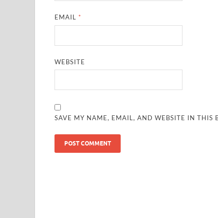
Shri Krishna Jaman bhumi: श्रीकृष्ण जन्मभूमि के लिए 
EMAIL
*
आईएसबीटी-मसूरी डायवर्जन कॉरिडोर का स्थलीय निरीक्षण
India AI Impact Summit 2026: एमआईबी का पवेलियन ‘इंडिया
WEBSITE
सीएम धामी हरिद्वार में एक्शन मोड में – चौपाल में सुनी समस्या
UP Budget 2026- 27: योगी सरकार का सेफ्टी, स्टेबिलिटी
Bullet Train Project: मुंबई-अहमदाबाद बुलेट ट्रेन परियो
SAVE MY NAME, EMAIL, AND WEBSITE IN THIS
Vande Bharat Express Train: वंदे भारत जैसी सेमी-हाई स्प
UP Budget 2026: आवास एवं शहरी नियोजन के लिए 7,705 
Guskhor Pandit: घूसखोर पंडत’ फिल्म के निर्देशक व 
Union Budget Update: केंद्रीय बजट उत्तर प्रदेश के वि
Job Scheme For Youth: धामी सरकार ने प्रति माह औसत