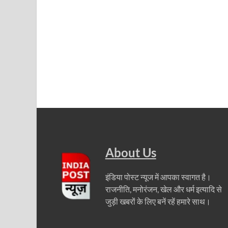
UP Diwas Program: विकसित भारत-विकसित उत्तर प्रदेश ’
Uttarakhand Uniform Scam: वर्दी घोटाले में सीएम धामी
Kapil Dev Agarwal: यूपी सरकार के मंत्री कपिल देव ने अ
Uttarakhand Tableau: भारत पर्व पर प्रदर्शित होगी “आत्मन
NFPRC Workshop: एन.एफ.पी.आर.सी द्वारा सांसदों एवं विधा
UP tableau Kartavya Path: कर्तव्य पथ पर नजर आएगी बुं
PM Gram Sadak Yojana: प्रधानमंत्री ग्राम सड़क योजना में
PM Gram Sadak Yojana: प्रधानमंत्री ग्राम सड़क योजना में
About Us
Manrega Protest: मनरेगा कानून को खत्म किए जाने के विरोध में
इंडिया पोस्ट न्यूज में आपका स्वागत है।
UP Kaushal Disha: कौशल दिशा पोर्टल से ग्रामीण युवाओं क
राजनीति, मनोरंजन, खेल और धर्म इत्यादि से
जुड़ी खबरों के लिए बनें रहें हमारे साथ।
Nitin Nabin: राष्ट्रीय अध्यक्ष बनने के बाद नितिन नवीन प्रद
World Economic Forum: भारत की आर्थिक मजबूती के लिए महत