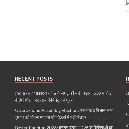
’की थीम पर दिल्ली हाट में उत्तर प्रदेश दिवस-2026 का हुआ भव्य आयोजन
 ने दिए DIG के निलंबन के आदेश
धिकारियों के साथ की बैठक
िर्भर उत्तराखण्ड” की झांकी
यकों के लिए नीति-विमर्श वर्कशॉप
देलखंड की शान, यूपी की झांकी में दिखेगी विरासत और विकास की एकजुट तस्वीर
 लापरवाही पर कड़ी कार्रवाई-उप मुख्यमंत्री केशव प्रसाद मौर्य
RECENT POSTS
 लापरवाही पर कड़ी कार्रवाई-उप मुख्यमंत्री केशव प्रसाद मौर्य
India AI Mission को छत्तीसगढ़ की बड़ी उड़ान, 500 करोड़
 दिल्ली में जुटेंगे देशभर के मनरेगा कार्यकर्ता
के AI मिशन पर साय कैबिनेट की मुहर
A
ो मिलेगा रोजगार का मार्ग
Uttarakhand Assembly Election: उत्तराखंड विधान सभा
C
ेश अध्यक्ष और प्रभारियों के साथ कर रहे हैं बैठक
चुनाव को लेकर भाजपा की दिल्ली में बड़ी बैठक
P
Bastar Pandum 2026: बस्तर पंडुम-2026 के विजेताओं का
्वपूर्ण मंच है वर्ल्ड इकनॉमिक फोरम : मुख्यमंत्री डॉ. यादव