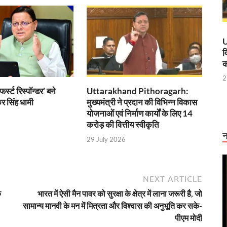
विशेष अनारक्षित ट्रेन का सफल संचालन
 मंत्री ने किया हवाई सर्वे
U
व
ान, कानपुर की प्राचीन पांडुलिपियां होंगी डिजिटल
क
2
एम और गृह मंत्री को प्रेजेंटेशन देंगे सीएम साय
र्स्ट रिस्पॉन्डर’ बने
Uttarakhand Pithoragarh:
’ की नाट्य प्रस्तुति
्कर सिंह धामी
मुख्यमंत्री ने प्रदान की विभिन्न विकास
योजनाओं एवं निर्माण कार्यों के लिए 14
 ई रिक्शा पायलटों की फौज
करोड़ की वित्तीय स्वीकृति
न
29 July 2026
ूल मंत्र दिया कि “जो खेलेगा वो खिलेगा: मंत्री अनिल विज
 नहीं बल्कि परिणाम है, नोएडा इंटरनेशनल एयरपोर्ट साबित हुआ सफल उदाहरण
NEXT ARTICLE
कार्यकर्ताओं, सहायिकाओं और मुख्य सेविकाओं को देंगे कई सौगात
क
भारत में ऐसी मैन पावर को सुरक्षा के क्षेत्र में लाना जरूरी है, जो
्टर मॉडल’ बना मिसाल, आस्था- अर्थव्यवस्था और पर्यावरण संरक्षण का अनूठा संगम
सामान्य मानवी के मन में मित्रता और विश्वास की अनुभूति कर सके-
पीएम मोदी
सर्च लैब सीएम योगी ने किया उद्घाटन