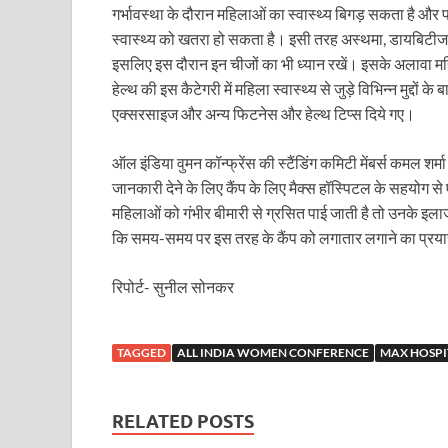
Sundarpura Railway Station: खाटू श्याम जी के भक्तो को
गर्भावस्था के दौरान महिलाओं का स्वास्थ्य बिगड़ सकता है और 
स्वास्थ्य को खतरा हो सकता है। इसी तरह अस्थमा, डायबिटीज औ
Jan-Jan Ki Sarkar Abhiyan: 4 जुलाई से फिर शुरु होगा
इसलिए इस दौरान इन चीजों का भी ध्यान रखें। इसके अलावा 
आ गई यूपी बीजेपी संगठन की लिस्ट, देखिए कौन-कौन है इस सूच
हेल्थ की इस कैटेगरी में महिला स्वास्थ्य से जुड़े विभिन्न मुद्द
एक्सरसाइज और अन्य फिटनेस और हेल्थ टिप्स दिये गए।
Chhattisgarh UCC: छत्तीसगढ़ में UCC का खाका तैयार करेग
ऑल इंडिया वुमन कॉन्फ्रेंस की स्टैंडिंग कमिटी मेंबर्स कमल शर्मा
राजमिस्त्री, किसान और शिक्षक परिवारों के बेटे यूपीएससी की र
जानकारी देने के लिए कैंप के लिए मैक्स हॉस्पिटल के सहयोग 
9New Sectoral Policy: 9 नई सेक्टोरल पॉलिसी, एक स्मार्ट न
महिलाओं को गंभीर बीमारी से ग्रसित पाई जाती है तो उनके इलाज 
कि समय-समय पर इस तरह के कैंप को लगातार लगाने का प्र
संयुक्त निदेशक के एस चौहान ने मुख्यमंत्री को भेंट की अपनी 
New haryana Industrial Policy: मुख्यमंत्री नायब सिंह सै
रिपोर्ट- सुनील सोनकर
Baster’s New Picture: बस्तर की नई तस्वीर: मैदान में ब
TAGGED
ALL INDIA WOMEN CONFERENCE
MAX HOSPI
पीएम मोदी के संबोधन की बड़ी बातें
Modern Composite Sleepers: एआई की मदद से ट्रैक क
RELATED POSTS
Char Dham Yatra Action Plan: चारधाम यात्रा-2026 को