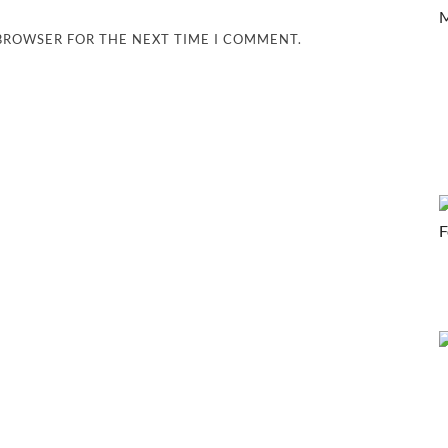
 का नया केंद्र, 101 यूनिट्स को भूमि आवंटन
 BROWSER FOR THE NEXT TIME I COMMENT.
ड़ा 3.7 करोड़ के पार पहुंचा
िनिर्माण पहल को मजबूती: स्टार इन्फोमैटिक
ें खाना चाहिए
ा होता है
ना को क्या दिया तोहफा जाने
बजट जाने 10 बड़ी बातें
का निधन बारामती प्लेन क्रैश में एनसीपी के की गई
 की सशक्त झलक
ं पहली बार 26 जनवरी को फहराया गया तिरंगा
म केशव प्रसाद मौर्य