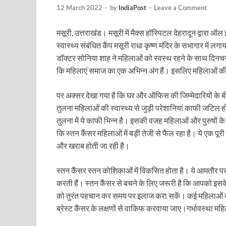
Uttarakhand Female Boxer: मुख्यमंत्री धामी से मिलीं अंतर
12 March 2022
-
by
IndiaPost
-
Leave a Comment
UP Kanwar Yatra: कांवड़ यात्रा से पहले सभी धार्मिक स्थलों प
मसूरी, उत्तराखंड। मसूरी में मैक्स हॉस्पिटल देहरादून द्वारा ऑल
स्वास्थ्य संबंधित कैंप मसूरी राधा कृष्ण मंदिर के सभागार में
Bharat Tex 2026: टेक्सटाइल निवेश के प्रमुख गंतव्य के रूप
डॉक्टर सोनिया शाह ने महिलाओं को स्वस्थ रहने के साथ दिनचर्य
Shri Ram Mandir: श्रीराम मंदिर चढ़ावा चोरी के आरोपियो
कि महिलाएं समाज का एक अभिन्न अंग हैं। इसलिए महिलाओं की
CM Yogi Barabanki Visit: मुख्यमंत्री योगी आदित्यनाथ सोम
पर अक्सर देखा गया है कि घर और ऑफिस की जिम्मेदारियों के बी
The Kshitij Show: द क्षितिज शो में पहुंचे जुयाल और नि
तुलना महिलाओं की स्वास्थ्य से जुड़ी परेशानियां काफी जटिल होती 
तुलना में ये काफी भिन्न है। इसकी वजह महिलाओं और पुरुषों के श
Lok Sanvardhan Parva: देहरादून में मुख्यमंत्री पुष्कर सिंह ध
कि स्तन कैंसर महिलाओं में बड़ी तेजी से फैल रहा है। ये एक पू
और खराब होती जा रही है।
West Bengal Rajya Sabha By-Election: चुनाव आयोग न
Shri Kashi Vishwanath Mandir: उत्तरकाशी में CM पुष्कर सिं
स्तन कैंसर स्तन कोशिकाओं में विकसित होता है। ये आमतौर पर क
करती हैं। स्तन कैंसर से बचने के लिए जरूरी है कि आपको इसके
Dr.Teejan Bai: विश्वविख्यात पंडवानी गायिका, पद्म विभूष
को तुरंत पहचान कर समय पर इलाज करा सकें। कई महिलाओं को 
Khatipura Mega Coach Care Terminal: खातीपुरा में 205
ब्रेस्ट कैंसर के लक्षणों से वाकिफ करवाया जाए।गर्भावस्था महि