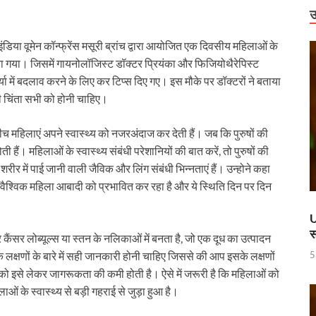
राष्ट्रीय स्तर पर पदक जीतने वाली उत्तराखंड की महिला मुक्केबाज, मुख्यमंत्री ने किया सम्मा
उ
र होंगे विद्युत सुरक्षा के विशेष इंतजाम
 इंडिया वूमेन कॉन्फ्रेंस मसूरी ब्रांच द्वारा आयोजित एक दिवसीय महिलाओं के
 लगाया गया। जिसमें गायनोलॉजिस्ट डॉक्टर प्रियंका और फिजियोथैरेपिस्ट
 में उभरा उत्तर प्रदेश
ा में बदलाव करने के लिए कर टिप्स दिए गए। इस मौके पर डॉक्टरों ने बताया
ं को वीआईपी सुविधा मिलने की खबरों का जेल प्रशासन ने किया खंडन
 चिंता सभी को होनी चाहिए।
वार को बाराबंकी दौरे पर रहेंगे, विकास परियोजनाओं की देंगे सौगात
च महिलाएं अपने स्वास्थ्य को नजरअंदाज कर देती हैं। जब कि पुरुषों की
हारिका NM
हैं। महिलाओं के स्वास्थ्य संबंधी परेशानियों की बात करें, तो पुरुषों की
रीर में पाई जानी वाली जैविक और लिंग संबंधी भिन्नताएं हैं। उन्होने कहा
ामी एवं केंद्रीय मंत्री किरेन रिजिजू ने किया छठे ‘लोक संवर्धन पर्व’ का शुभारंभ
री वैश्विक महिला आबादी को प्रभावित कर रहा है और ये स्थिति दिन पर दिन
े पश्चिम बंगाल की 3 राज्यसभा सीट पर उपचुनाव का किया ऐलान
U
स
ह धामी के CM के रूप में 5 वर्ष पूर्ण होने पर श्री काशी विश्वनाथ मंदिर में विशेष पूजा-अर्चन
ैंसर लोब्यूल्स या स्तन के नलिकाओं में बनता है, जो एक दूध का उत्पादन
5
 लक्षणों के बारे में सही जानकारी होनी चाहिए जिससे की आप इसके लक्षणों
ण डॉ. तीजन बाई के निधन
इसे लेकर जागरूकता की कमी होती है। ऐसे में जरूरी है कि महिलाओं को
 करोड़ की लागत से बना हाईटेक टर्मिनल, अब ऐसे होगा कोचो का मेंटेनेंस
लाओं के स्वास्थ्य से बड़ी गहराई से जुड़ा हुआ है।