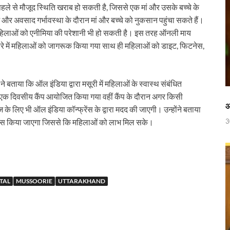
 रेलवे ने दिया बड़ा गिफ़्ट
पहले से मौजूद स्थिति खराब हो सकती है, जिससे एक मां और उसके बच्चे के
र अवसाद गर्भावस्था के दौरान मां और बच्चे को नुकसान पहुंचा सकते हैं।
 ‘जन जन की सरकार-जन जन के द्वार’ कार्यकम
महिलाओं को एनीमिया की परेशानी भी हो सकती है। इस तरह ऑनली माय
ी में
ों के बारे में महिलाओं को जागरूक किया गया साथ ही महिलाओं को डाइट, फिटनेस,
ी देसाई समिति, लागू करने की प्रक्रिया शुरू
 ने बताया कि ऑल इंडिया द्वारा मसूरी में महिलाओं के स्वास्थ संबंधित
ाह पर, ट्राइबल यूथ हॉस्टल के युवाओं को मुख्यमंत्री का मार्गदर्शन
से एक दिवसीय कैंप आयोजित किया गया वहीं कैंप के दौरान अगर किसी
िवेश सुविधा पोर्टल को भी मुख्यमंत्री नायब सिंह सैनी ने किया लॉन्च
आ
के लिए भी ऑल इंडिया कॉन्फ्रेंस के द्वारा मदद की जाएगी। उन्होंने बताया
3
यास किया जाएगा जिससे कि महिलाओं को लाभ मिल सके।
पुस्तक
नी की अध्यक्षता में उद्योगपतियों के साथ उच्च स्तरीय बैठक
च्चों संग दिखे Sachin Tendulkar
TAL
MUSSOORIE
UTTARAKHAND
ी होगी अब और बेहतर निगरानी
 लेकर सीएम धामी का सख्त एक्शन प्लान तैयार