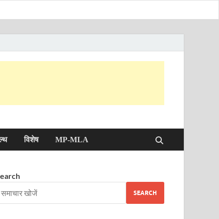
ल्थ
विशेष
MP-MLA
earch
SEARCH