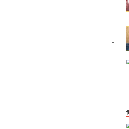
आगे आएं अखिलेशः मुख्यमंत्री
 एआई इम्पैक्ट समिट 2026’ में भारत के प्रमुख एआई नवाचार कार्यक्षेत्र के रूप में उभरा
एं, मौके पर दिए समाधान के आदेश
 और स्पीड के साथ स्केलेबिलिटी पर फोकस
जना का अनुभव भारत के भविष्य के हाई-स्पीड रेल नेटवर्क के लिए एक मजबूत नींव
ीड ट्रेनों का किराया जापान से 9 गुना और चीन से 3 गुना सस्ता है
करोड़ रूपये प्रस्तावित
टीम के खिलाफ एफआईआर
कास,रोजगार और आत्मनिर्भरता को नई ऊंचाई देने वाला बजट है।
व
 518 युवाओं को दी सरकारी नौकरी