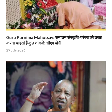
Katra Banihal Special Train: कटरा – बनिहाल के बीच 
Aerial Survey: सीएम योगी के निर्देश पर उप मुख्यमंत्री व कृषि
Ancient Manuscripts: वैश्विक मंच तक पहुंचेगा भारतीय ज्ञ
Guru Purnima Mahotsav: सनातन संस्कृति-परंपरा को तबाह
Big Blueprint for Bastar: बस्तर के लिए बड़ा ब्लूप्रिंट: पी
करना चाहती हैं कुछ ताकतें: सीएम योगी
Bhartendu Natya Akadami: मुख्यमंत्री ने देखी ‘आनंद मठ
29 July 2026
Women E Rickshaw Pilots: यूपी में तैयार हो रही महिला
Mann Ki Baat: प्रधानमंत्री नरेंद्र मोदी ने देशवासियों को म
Jewar International Airport: यूपी में विकास अब घोषणा
UP Anganwadi: मुख्यमंत्री योगी आदित्यनाथ को आंगनवाड़ी 
Mandir Cluster Model: पुरा महादेव मंदिर का ‘मंदिर क्लस
MMMUT Girls Hostel: एमएमएमयूटी में साइबर फोरेंसिक रि