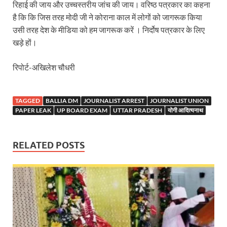
Sundarpura Railway Station: खाटू श्याम जी के भक्तो को
रिहाई की जाय और उच्चस्तरीय जांच की जाय। वरिष्ठ पत्रकार का कहना
है कि कि जिस तरह मोदी जी ने कोराना काल में लोगों को जागरूक किया
Jan-Jan Ki Sarkar Abhiyan: 4 जुलाई से फिर शुरु होगा
उसी तरह देश के मीडिया को हम जागरूक करें । निर्दोष पत्रकार के लिए
खड़े हों।
आ गई यूपी बीजेपी संगठन की लिस्ट, देखिए कौन-कौन है इस सूच
Chhattisgarh UCC: छत्तीसगढ़ में UCC का खाका तैयार करेग
रिपोर्ट-अखिलेश चौधरी
राजमिस्त्री, किसान और शिक्षक परिवारों के बेटे यूपीएससी की र
TAGGED
BALLIA DM
JOURNALIST ARREST
JOURNALIST UNION
9New Sectoral Policy: 9 नई सेक्टोरल पॉलिसी, एक स्मार्ट न
PAPER LEAK
UP BOARD EXAM
UTTAR PRADESH
योगी आदित्यनाथ
संयुक्त निदेशक के एस चौहान ने मुख्यमंत्री को भेंट की अपनी 
New haryana Industrial Policy: मुख्यमंत्री नायब सिंह सै
RELATED POSTS
Baster’s New Picture: बस्तर की नई तस्वीर: मैदान में ब
पीएम मोदी के संबोधन की बड़ी बातें
Modern Composite Sleepers: एआई की मदद से ट्रैक क
Char Dham Yatra Action Plan: चारधाम यात्रा-2026 को