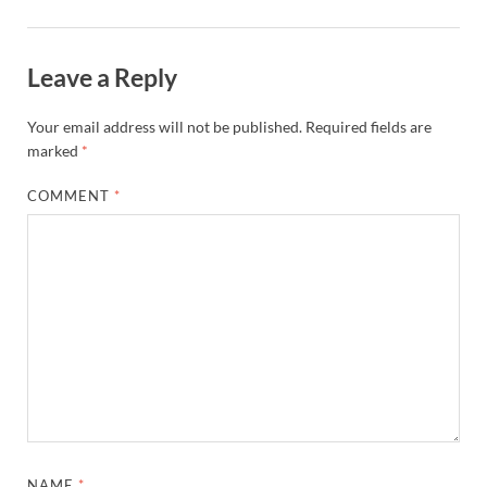
YEIDA Emerges: यीडा बना मेडिकल डिवाइस मैन्युफैक्चरिंग
House of Himalayas: हाउस आफ हिमालयाज बिक्री का आंक
Leave a Reply
Star Infomatic: बजट 2026–27 से भारत की डिजिटल और व
Your email address will not be published.
Required fields are
Benefits of Peanuts: सर्दियों में कितनी मूंगफली एक दिन म
marked
*
Sapne Me Aag Dekhna: सपने में आग देखना का मतलब क्य
COMMENT
*
Budget Day: वित्त मंत्री निर्मला सीतारमण वाराणसी और पट
Budget 2026: वित्त मंत्री निर्मला सीतारमण पेश कर रही है 
Ajit Pawar Death: महाराष्ट्र के उपमुख्यमंत्री अजित पवार 
भारत पर्व में उत्तराखण्ड की झांकी ‘आत्मनिर्भर उत्तराखण्ड’
Bastar Story: बस्तर में लोकतंत्र की नई सुबह 47 गांवों मे
UP Deputy CM KP Maurya: प्रयागराज पहुंचे डिप्टी सीए
NAME
*