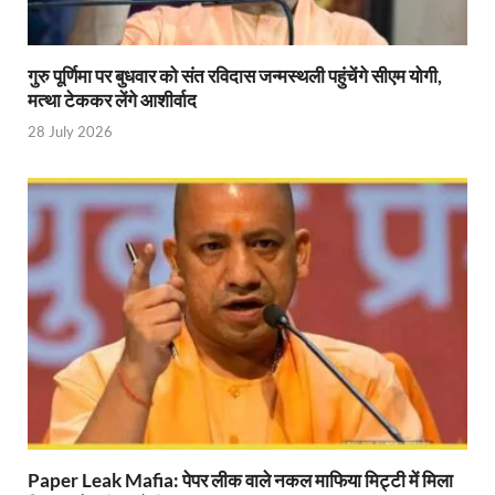
Indian Railway Action: भारतीय रेलवे की बड़ी करवाई, आ
गुरु पूर्णिमा पर बुधवार को संत रविदास जन्मस्थली पहुंचेंगे सीएम योगी,
NCBC Chairman: साध्वी निरंजन ज्योति बनी राष्ट्रीय पिछ
मत्था टेककर लेंगे आशीर्वाद
मिलावटखोरों पर और कसेगा सरकार का शिकंजा
28 July 2026
Pateshvari Mata Darshan: मुख्यमंत्री ने किए मां पाटेश्व
She Leads Bharat: अंतर्राष्ट्रीय महिला दिवस 2026 के उपल
Sabka Sath Sabka Vikas: प्रधानमंत्री नरेन्द्र मोदी 9 म
Holi Mahotsava: CM धामी ने कलश संगीत द्वारा आयोजित 
Chhattisgarh Budget 2026-27: बस्तर के विकास का व्
First Cabinet Meeting In Seva Tirth: भारत की विकास यात्
Gomati River: गोमती को स्वच्छ बनाने के लिए आज जुटेंगे 
Railway Appointment Update: राजेश कुमार पांडे ने उत्तर 
Paper Leak Mafia: पेपर लीक वाले नकल माफिया मिट्टी में मिला