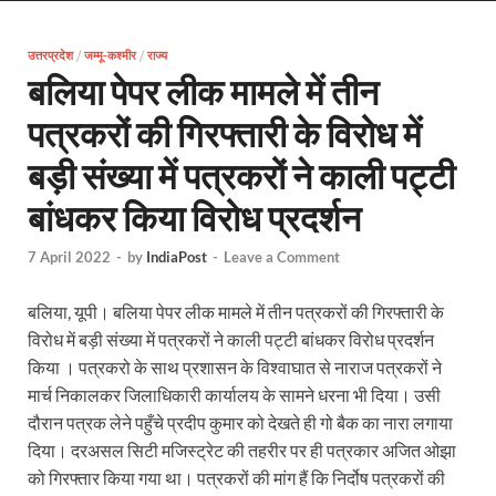
Uttarakhand Female Boxer: मुख्यमंत्री धामी से मिलीं अंतर
उत्तरप्रदेश
/
जम्मू-कश्मीर
/
राज्य
UP Kanwar Yatra: कांवड़ यात्रा से पहले सभी धार्मिक स्थलों प
बलिया पेपर लीक मामले में तीन
Bharat Tex 2026: टेक्सटाइल निवेश के प्रमुख गंतव्य के रूप
पत्रकरों की गिरफ्तारी के विरोध में
Shri Ram Mandir: श्रीराम मंदिर चढ़ावा चोरी के आरोपियो
बड़ी संख्या में पत्रकरों ने काली पट्टी
CM Yogi Barabanki Visit: मुख्यमंत्री योगी आदित्यनाथ सोम
बांधकर किया विरोध प्रदर्शन
The Kshitij Show: द क्षितिज शो में पहुंचे जुयाल और नि
7 April 2022
-
by
IndiaPost
-
Leave a Comment
Lok Sanvardhan Parva: देहरादून में मुख्यमंत्री पुष्कर सिंह ध
बलिया, यूपी। बलिया पेपर लीक मामले में तीन पत्रकरों की गिरफ्तारी के
West Bengal Rajya Sabha By-Election: चुनाव आयोग न
विरोध में बड़ी संख्या में पत्रकरों ने काली पट्टी बांधकर विरोध प्रदर्शन
किया । पत्रकरो के साथ प्रशासन के विश्वाघात से नाराज पत्रकरों ने
Shri Kashi Vishwanath Mandir: उत्तरकाशी में CM पुष्कर सिं
मार्च निकालकर जिलाधिकारी कार्यालय के सामने धरना भी दिया। उसी
Dr.Teejan Bai: विश्वविख्यात पंडवानी गायिका, पद्म विभूष
दौरान पत्रक लेने पहुँचे प्रदीप कुमार को देखते ही गो बैक का नारा लगाया
दिया। दरअसल सिटी मजिस्ट्रेट की तहरीर पर ही पत्रकार अजित ओझा
Khatipura Mega Coach Care Terminal: खातीपुरा में 205
को गिरफ्तार किया गया था। पत्रकरों की मांग हैं कि निर्दोष पत्रकरों की