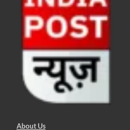
Chronic Kidney Disease: क्रोनिक किडनी डिजीज का मुका
Bihar NDA MP: बिहार एनडीए सांसदों ने बीजेपी राष्ट्रीय क
VB G Ram G Bill: बिल फाड़ना लोकतंत्र की हत्या – शिवर
Former DGP Prashant Kumar: उत्तर प्रदेश शिक्षा सेवा चय
Indian Railway New Policy: ट्रेन में भी एयरपोर्ट जैसा लग
Soil To Silk Exhibition: सॉइल टू सिल्क’ की अनूठी प्रदर्शन
GST Sudhar Book: सामाजिक न्याय, आर्थिक समानता और व
UP BJP State President: पंकज चौधरी बने उत्तर प्रदेश भा
BJP Working President Nitin Nabin: कौन है नितिन नवीन ज
Ummeed Portal: उम्मीद पोर्टल पर यूपी ने रचा इतिहास, ऑनल
दिल्ली में चमकेगा मध्यप्रदेश – संस्कृति, कला और परंपरा का
About Us