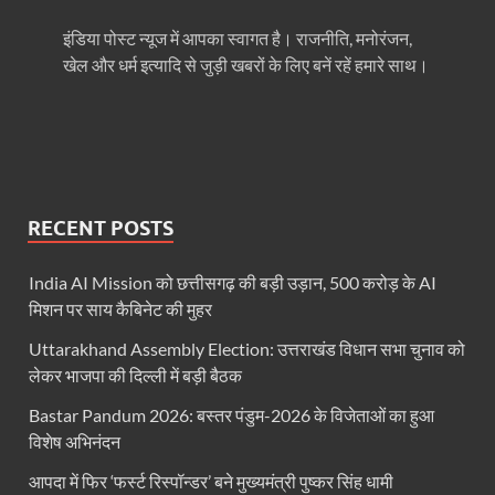
धरती का स्वास्थ्य सही रहेगा तभी बची रहेगी सृष्टिः योगी आदि
इंडिया पोस्ट न्यूज में आपका स्वागत है। राजनीति, मनोरंजन,
4 Years Achievements Of Uttarakhand Government: 
खेल और धर्म इत्यादि से जुड़ी खबरों के लिए बनें रहें हमारे साथ।
Jairam Ramesh On BJP: श्यामा प्रसाद मुखर्जी के मुस्लिम
AIIMS Rishikesh: केन्द्रीय स्वास्थ्य मंत्री जेपी नड्डा से स
Kashi Tamil Sangamm: भारत सरकार भाषाई पुनर्जागरण,संस्
RECENT POSTS
Ayushman Yojana: मुख्यमंत्री ने 142 नवनियुक्त असिस्टेंट
Mutul Fund SIP: सिर्फ 2000 महीने जमा करके कैसे बन गए
India AI Mission को छत्तीसगढ़ की बड़ी उड़ान, 500 करोड़ के AI
मिशन पर साय कैबिनेट की मुहर
Vande Matram In Parilament: वंदे मातरम पर संसद में होग
Uttarakhand Assembly Election: उत्तराखंड विधान सभा चुनाव को
Manas Khand Mala Yojana: मुख्यमंत्री धामी ने किया 1
लेकर भाजपा की दिल्ली में बड़ी बैठक
Bastar Mobile Network: बस्तर के कोंडापल्ली में पहली 
Bastar Pandum 2026: बस्तर पंडुम-2026 के विजेताओं का हुआ
विशेष अभिनंदन
Skill Development & Polytechnic Courses: हरियाणा की
आपदा में फिर ‘फर्स्ट रिस्पॉन्डर’ बने मुख्यमंत्री पुष्कर सिंह धामी