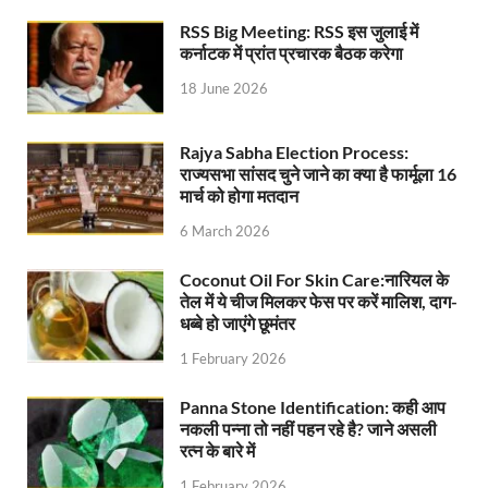
RSS Big Meeting: RSS इस जुलाई में
UP Rain Basera: योगी सरकार यात्रियों की सुरक्षा के लिए सतर
कर्नाटक में प्रांत प्रचारक बैठक करेगा
Nidhi Yojana: उत्तर प्रदेश में महिला उद्यमिता को मिला र
18 June 2026
Indramani Badoni Jayanti: उत्तराखंड के गांधी को सीएम
Rajya Sabha Election Process:
CM Yogi meets Sify Chairman Raju Vegesna: मुख्यमंत्
राज्यसभा सांसद चुने जाने का क्या है फार्मूला 16
मार्च को होगा मतदान
Nitin Nabin Bihar Visit: बिहार दौरे पर रहेंगे बीजेपी के क
6 March 2026
Kisan Samman Diwas: किसान सम्मान दिवस’ मनाएगी य
Coconut Oil For Skin Care:नारियल के
UP Vidhan Sabha Budget: योगी सरकार ने विधानसभा में
तेल में ये चीज मिलकर फेस पर करें मालिश, दाग-
धब्बे हो जाएंगे छूमंतर
UP Vidhan Sabha:देश में दो नमूने हैं, जब कोई चर्चा होती है
1 February 2026
UP Rain Basera: ठंड में आने वाले फरियादियों के लिए रैनबसेर
Panna Stone Identification: कही आप
नकली पन्ना तो नहीं पहन रहे है? जाने असली
FCI News: पहली बार फूड कॉर्पोरेशन ऑफ इंडिया (FCI) फूडग्र
रत्न के बारे में
Shakti Sadan Yojana: संकटग्रस्त महिलाओं के लिए सुरक्
1 February 2026