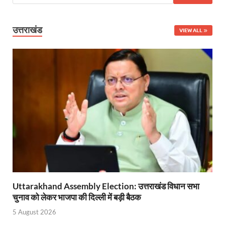
Uttarakhand Government News: मुख्यमंत्री पुष्कर सिंह ध
उत्तराखंड
VIEW ALL
Noida Engineer Case: एसआईटी गठन पर मृतक के पिता न
BJP National President Nitin Nabin: निर्विरोध चुने गए 
New Jalpaiguri Railway Station: न्यू जलपाईगुड़ी रेलवे
Jagran Forum: जागरण फोरम पर सीएम पुष्कर सिंह धामी
Uttar Pradesh Politics: मुक्त कंठ से यूपी को सराहा, कहा 
Vande Bharat Sleeper: देश को मिली पहली स्लीपर वन्दे भ
Vande Bharat Sleeper Update: वंदे भारत स्लीपर का कि
Uttarakhand Calender 2026: मुख्यमंत्री पुष्कर सिंह धाम
Uttarakhand Assembly Election: उत्तराखंड विधान सभा
चुनाव को लेकर भाजपा की दिल्ली में बड़ी बैठक
Start UP Summit: उद्यमिता, नवाचार और व्यापार हमारे संस्कार
5 August 2026
Swami Vivekanand Jayanti: मुख्यमंत्री पुष्कर सिंह धामी 