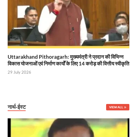
Ram Mandir Control Room: राम मंदिर की सुरक्षा को तै
CM Dhami Meeting With Nitin Gadkari: बैठक में मुख्यम
Kalyan Singh Jayanti: अपने नाम को उत्तर प्रदेश के ‘कल्या
Kashi Volleyball Mahakumbh: काशी में होगा वॉलीबॉल 
National Highway Project: मुख्यमंत्री राज्य की राष्ट्रीय र
Uttarakhand Pithoragarh: मुख्यमंत्री ने प्रदान की विभिन्न
विकास योजनाओं एवं निर्माण कार्यों के लिए 14 करोड़ की वित्तीय स्वीकृति
Vande Bharat Sleeper Train: वंदे भारत स्लीपर ट्रेन क
29 July 2026
Khelo India Tribes Games: देश में पहली बार हो रहे खेलो इ
CM Yogi Review Meeting: राजस्व के सभी मामलों का मेरिट
छत्तीसगढ़ को मिला खेलो इंडिया ट्राइबल गेम्स, 14 फरवरी 2026 
नार्थ-ईस्ट
VIEW ALL
Shikayat Se Samadhan: एक ही मंच पर जनता को मिला 
CM Pushkar Singh Dhami: मुख्यमंत्री ने ‘जन-जन की सरक