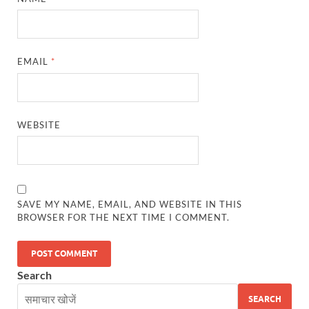
UP Diwas Program: विकसित भारत-विकसित उत्तर प्रदेश ’
Uttarakhand Uniform Scam: वर्दी घोटाले में सीएम धामी
Kapil Dev Agarwal: यूपी सरकार के मंत्री कपिल देव ने अ
EMAIL
*
Uttarakhand Tableau: भारत पर्व पर प्रदर्शित होगी “आत्मन
NFPRC Workshop: एन.एफ.पी.आर.सी द्वारा सांसदों एवं विधा
WEBSITE
UP tableau Kartavya Path: कर्तव्य पथ पर नजर आएगी बुं
PM Gram Sadak Yojana: प्रधानमंत्री ग्राम सड़क योजना में
PM Gram Sadak Yojana: प्रधानमंत्री ग्राम सड़क योजना में
SAVE MY NAME, EMAIL, AND WEBSITE IN THIS
BROWSER FOR THE NEXT TIME I COMMENT.
Manrega Protest: मनरेगा कानून को खत्म किए जाने के विरोध में
UP Kaushal Disha: कौशल दिशा पोर्टल से ग्रामीण युवाओं क
Search
Nitin Nabin: राष्ट्रीय अध्यक्ष बनने के बाद नितिन नवीन प्रद
SEARCH
World Economic Forum: भारत की आर्थिक मजबूती के लिए महत