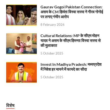
Uttarakhandi Song Launch: मुख्यमंत्री ने पैंली-पैंली ब
Gaurav Gogoi Pakistan Connection:
Uttarkhand Development Project: मुख्यमंत्री ने विभ
असम के CM हिमंता विस्वा सरमा ने गौरव गोगोई
पर लगाए गंभीर आरोप
Aravalli Satyagraha Yatra: अरावली की रक्षा के लिए ‘अराव
8 February 2026
Rhythm of the Universe: यशोभूमि में ‘रिदम ऑफ यूनिव
Cultural Relations: MP के सीएम मोहन
Voter Mapping: मतदाता मैपिंग आसान बनाने के लिए आपसी स
यादव ने असम के सीएम हिमन्ता विस्वा सरमा से
की मुलाकात
PM Adarsh Gram Yojana: योगी सरकार का बड़ा कदम, अनुसू
5 October 2025
Rabri Devi Residence: रात के अंधेरे में खाली होने लगा 
Invest In Madhya Pradesh: मध्यप्रदेश
में निवेश हर मायने में फायदे का सौदा
Nainital Winter Carnival: मुख्यमंत्री पुष्कर सिंह धामी ने
5 October 2025
Railway West Bengal Project: भारतीय रेलवे ने पश्चिम बंगा
PM Modi Lucknow Visit… जब मंच से पीएम मोदी ने की सीएम
Nitin Nabin News: चुनाव में प्रचंड बहुमत में बीएलए 2 ने 
विशेष
Northern Railway News: उत्तर रेलवे ने हिमाचल प्रदेश के 