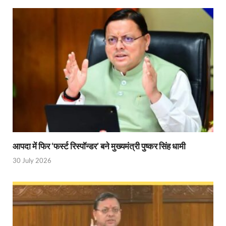
PM Modi Somnath Mandir: सोमनाथ में पीएम मोदी ने किय
Uttar Pradesh News: ‘आभार प्रधानमंत्री जी, डबल इंजन
UP AI App: सीएम योगी के मिशन को साकार कर रहा फतेहपुर,
Ashwini Vaishnaw: औपनिवेशिक मानसिकता से रेलवे को पूर
Aadhaar gets a face: भारतीय विशिष्ट पहचान प्राधिकरण
AI Start-Ups: प्रधानमंत्री ने भारतीय एआई स्टार्टअप्स के
Hindi Salahkar Samiti: विधि एवं न्याय मंत्रालय विधायी 
आपदा में फिर ‘फर्स्ट रिस्पॉन्डर’ बने मुख्यमंत्री पुष्कर सिंह धामी
PANKHUDI Portal: पंखुड़ी पोर्टल का शुभारंभ,जानें क्या 
30 July 2026
Gram Panchayat Adhar: ग्राम पंचायतों में भी बनेगा आधार, 
Uttarakhand Young Leaders Dialogue: विकसित भारत के संक
Demand for Review of FRK Policy: ऍफ़आरके नीति पर प