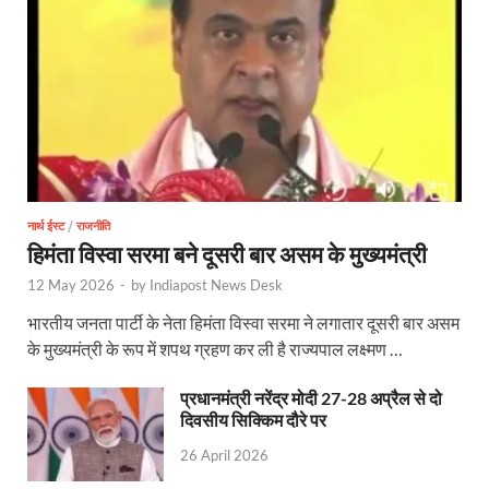
Bullet Train Date: बुलेट ट्रेन की आ गई तारीख कब चलेगी र
UP Police Recruitments: साल के आखिरी दिन युवाओं को य
UP Tourism: योगी सरकार के प्रयास से सनातन का लौटा वैभव,
Indian Railway Network: 2026 के लिए मंच तैयार करतीं
Severe cold wave: यूपी में 12वीं तक के सभी स्कूल 1 जनवर
नार्थ ईस्ट
/
राजनीति
Ghoda Library Nainital: CM पुष्कर सिंह धामी ने घोड़ा ल
हिमंता विस्वा सरमा बने दूसरी बार असम के मुख्यमंत्री
Millets Organic Food Start UP : सीएम योगी की प्रेरणा से 
12 May 2026
-
by
Indiapost News Desk
Kuldeep Singh Sengar: CJI की अध्यक्षता वाली बेंच कुलद
भारतीय जनता पार्टी के नेता हिमंता विस्वा सरमा ने लगातार दूसरी बार असम
के मुख्यमंत्री के रूप में शपथ ग्रहण कर ली है राज्यपाल लक्ष्मण …
Kunda Raja Bhaiya: राजा भैया को मिला 1.5 करोड का तोहफ
प्रधानमंत्री नरेंद्र मोदी 27-28 अप्रैल से दो
Jan-Jan Ki Sarkar: धामी मॉडल ने शासन को जनता के द्वार 
दिवसीय सिक्किम दौरे पर
Ankita Bhandari Case: अंकिता भंडारी केस से संबंधित सोशल
26 April 2026